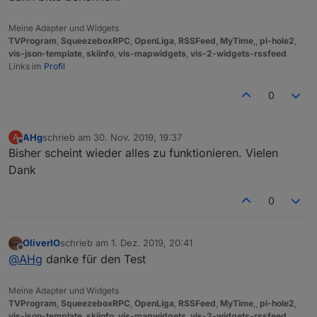
Meine Adapter und Widgets
TVProgram
,
SqueezeboxRPC
,
OpenLiga
,
RSSFeed
,
MyTime
,,
pi-hole2
,
vis-json-template
,
skiinfo
,
vis-mapwidgets
,
vis-2-widgets-rssfeed
Links im
Profil
0
AHg
schrieb am
30. Nov. 2019, 19:37
A
zuletzt editiert von
Offline
Bisher scheint wieder alles zu funktionieren. Vielen
Dank
0
OliverIO
schrieb am
1. Dez. 2019, 20:41
zuletzt editiert von
Offline
@
AHg
danke für den Test
Meine Adapter und Widgets
TVProgram
,
SqueezeboxRPC
,
OpenLiga
,
RSSFeed
,
MyTime
,,
pi-hole2
,
vis-json-template
,
skiinfo
,
vis-mapwidgets
,
vis-2-widgets-rssfeed