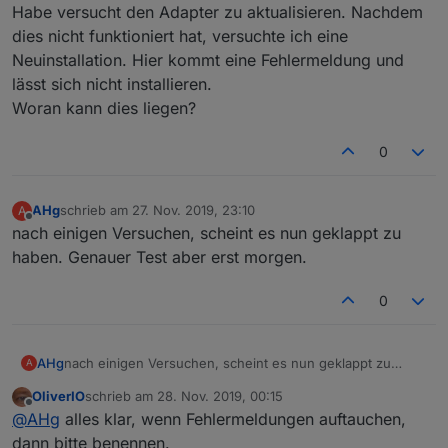
Offline
Habe versucht den Adapter zu aktualisieren. Nachdem
dies nicht funktioniert hat, versuchte ich eine
Neuinstallation. Hier kommt eine Fehlermeldung und
lässt sich nicht installieren.
Woran kann dies liegen?
0
AHg
schrieb am
27. Nov. 2019, 23:10
A
zuletzt editiert von
Offline
nach einigen Versuchen, scheint es nun geklappt zu
haben. Genauer Test aber erst morgen.
0
AHg
nach einigen Versuchen, scheint es nun geklappt zu
A
haben. Genauer Test aber erst morgen.
OliverIO
schrieb am
28. Nov. 2019, 00:15
zuletzt editiert von
Offline
@
AHg
alles klar, wenn Fehlermeldungen auftauchen,
dann bitte benennen.