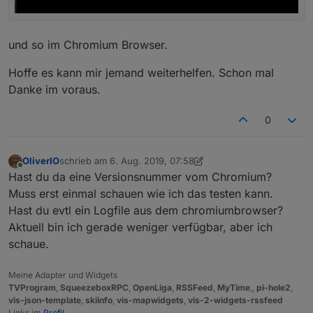
und so im Chromium Browser.
Hoffe es kann mir jemand weiterhelfen. Schon mal
Danke im voraus.
0
OliverIO
schrieb am
6. Aug. 2019, 07:58
zuletzt editiert von OliverIO
8. Juni 2019, 10:29
Offline
Hast du da eine Versionsnummer vom Chromium?
Muss erst einmal schauen wie ich das testen kann.
Hast du evtl ein Logfile aus dem chromiumbrowser?
Aktuell bin ich gerade weniger verfügbar, aber ich
schaue.
Meine Adapter und Widgets
TVProgram
,
SqueezeboxRPC
,
OpenLiga
,
RSSFeed
,
MyTime
,,
pi-hole2
,
vis-json-template
,
skiinfo
,
vis-mapwidgets
,
vis-2-widgets-rssfeed
Links im
Profil