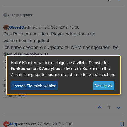
21 Tagen später
OliverIO
schrieb am
27. Nov. 2019, 13:38
zuletzt editiert von
Offline
Das Problem mit dem Player-widget wurde
wahrscheinlich gelöst.
ich habe soeben ein Update zu NPM hochgeladen, bei
dem das behoben ist.
ich habe eine API verwendet, die wohl im Rahmen des
Hallo! Könnten wir bitte einige zusätzliche Dienste für
controllers 2.0 weggefallen ist.
Funktionalität & Analytics
aktivieren? Sie können Ihre
Zustimmung später jederzeit ändern oder zurückziehen.
Meine Adapter und Widgets
TVProgram
,
SqueezeboxRPC
,
OpenLiga
,
RSSFeed
,
MyTime
,,
pi-hole2
,
Lassen Sie mich wählen
Das ist ok
vis-json-template
,
skiinfo
,
vis-mapwidgets
,
vis-2-widgets-rssfeed
Links im
Profil
1
AHg
schrieb am
27. Nov. 2019, 22:16
A
zuletzt editiert von