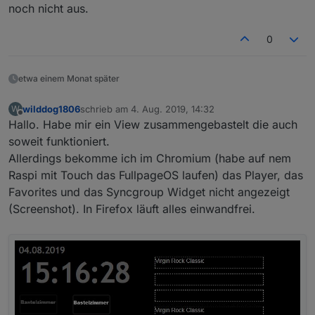
noch nicht aus.
0
etwa einem Monat später
wilddog1806
schrieb am
4. Aug. 2019, 14:32
W
zuletzt editiert von
Offline
Hallo. Habe mir ein View zusammengebastelt die auch
soweit funktioniert.
Allerdings bekomme ich im Chromium (habe auf nem
Raspi mit Touch das FullpageOS laufen) das Player, das
Favorites und das Syncgroup Widget nicht angezeigt
(Screenshot). In Firefox läuft alles einwandfrei.