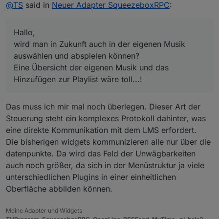
Offline
@
TS
said in
Neuer Adapter SqueezeboxRPC
:
Eine Übersicht der eigenen Musik und das Hinzufügen zur
was aber extrem schwerfällig läuft, da Tasker nicht wirklich
Playlist wäre toll...!
Telnet kann.
mfG Torsten
Hallo,
wird man in Zukunft auch in der eigenen Musik
auswählen und abspielen können?
Eine Übersicht der eigenen Musik und das
Hinzufügen zur Playlist wäre toll...!
Das muss ich mir mal noch überlegen. Dieser Art der
Steuerung steht ein komplexes Protokoll dahinter, was
eine direkte Kommunikation mit dem LMS erfordert.
Die bisherigen widgets kommunizieren alle nur über die
datenpunkte. Da wird das Feld der Unwägbarkeiten
auch noch größer, da sich in der Menüstruktur ja viele
unterschiedlichen Plugins in einer einheitlichen
Oberfläche abbilden können.
Meine Adapter und Widgets