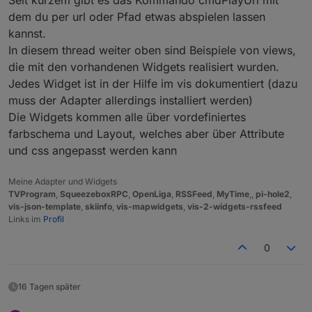
Seit kurzem gibt es das Kommando cmdPlayUrl mit
dem du per url oder Pfad etwas abspielen lassen
kannst.
In diesem thread weiter oben sind Beispiele von views,
die mit den vorhandenen Widgets realisiert wurden.
Jedes Widget ist in der Hilfe im vis dokumentiert (dazu
muss der Adapter allerdings installiert werden)
Die Widgets kommen alle über vordefiniertes
farbschema und Layout, welches aber über Attribute
und css angepasst werden kann
Meine Adapter und Widgets
TVProgram
,
SqueezeboxRPC
,
OpenLiga
,
RSSFeed
,
MyTime
,,
pi-hole2
,
vis-json-template
,
skiinfo
,
vis-mapwidgets
,
vis-2-widgets-rssfeed
Links im
Profil
0
16 Tagen später