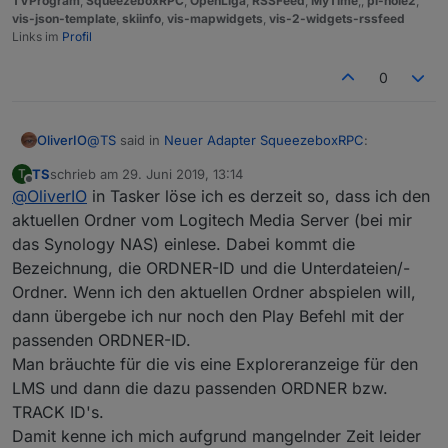
TVProgram
,
SqueezeboxRPC
,
OpenLiga
,
RSSFeed
,
MyTime
,,
pi-hole2
,
vis-json-template
,
skiinfo
,
vis-mapwidgets
,
vis-2-widgets-rssfeed
Links im
Profil
0
@
TS
said in
Neuer Adapter SqueezeboxRPC
:
OliverIO
TS
schrieb am
29. Juni 2019, 13:14
T
zuletzt editiert von
Offline
@
OliverIO
in Tasker löse ich es derzeit so, dass ich den
Hallo,
wird man in Zukunft auch in der eigenen Musik
aktuellen Ordner vom Logitech Media Server (bei mir
Das muss ich mir mal noch überlegen. Dieser Art der
auswählen und abspielen können?
das Synology NAS) einlese. Dabei kommt die
Steuerung steht ein komplexes Protokoll dahinter, was
Eine Übersicht der eigenen Musik und das
Bezeichnung, die ORDNER-ID und die Unterdateien/-
eine direkte Kommunikation mit dem LMS erfordert.
Hinzufügen zur Playlist wäre toll...!
Die bisherigen widgets kommunizieren alle nur über
Ordner. Wenn ich den aktuellen Ordner abspielen will,
die datenpunkte. Da wird das Feld der
dann übergebe ich nur noch den Play Befehl mit der
Unwägbarkeiten auch noch größer, da sich in der
passenden ORDNER-ID.
Menüstruktur ja viele unterschiedlichen Plugins in
Man bräuchte für die vis eine Exploreranzeige für den
einer einheitlichen Oberfläche abbilden können.
LMS und dann die dazu passenden ORDNER bzw.
TRACK ID's.
Damit kenne ich mich aufgrund mangelnder Zeit leider