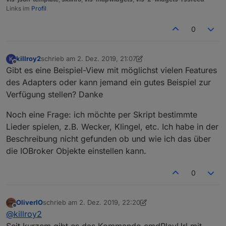
Links im
Profil
0
killroy2
schrieb am
2. Dez. 2019, 21:07
K
zuletzt editiert von killroy2
12. Feb. 2019, 22:31
Offline
Gibt es eine Beispiel-View mit möglichst vielen Features
des Adapters oder kann jemand ein gutes Beispiel zur
Verfügung stellen? Danke
Noch eine Frage: ich möchte per Skript bestimmte
Lieder spielen, z.B. Wecker, Klingel, etc. Ich habe in der
Beschreibung nicht gefunden ob und wie ich das über
die IOBroker Objekte einstellen kann.
0
OliverIO
schrieb am
2. Dez. 2019, 22:20
zuletzt editiert von OliverIO
12. Feb. 2019, 23:21
Offline
@
killroy2