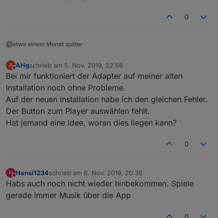
0
etwa einem Monat später
AHg
schrieb am
5. Nov. 2019, 22:56
A
zuletzt editiert von
Offline
Bei mir funktioniert der Adapter auf meiner alten
Installation noch ohne Probleme.
Auf der neuen Installation habe ich den gleichen Fehler.
Der Button zum Player auswählen fehlt.
Hat jemand eine Idee, woran dies liegen kann?
0
Hansi1234
schrieb am
6. Nov. 2019, 20:38
H
zuletzt editiert von
Nicht stören
Habs auch noch nicht wieder hinbekommen. Spiele
gerade immer Musik über die App
0