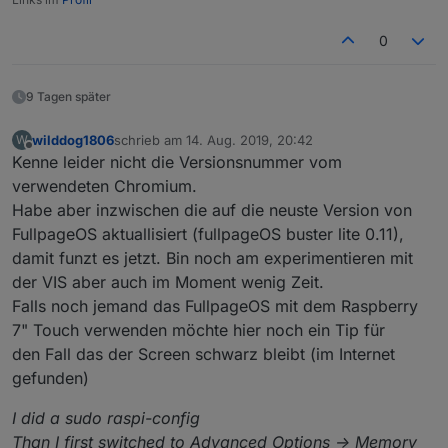
0
9 Tagen später
wilddog1806
schrieb am
14. Aug. 2019, 20:42
W
zuletzt editiert von
Offline
Kenne leider nicht die Versionsnummer vom
verwendeten Chromium.
Habe aber inzwischen die auf die neuste Version von
FullpageOS aktuallisiert (fullpageOS buster lite 0.11),
damit funzt es jetzt. Bin noch am experimentieren mit
der VIS aber auch im Moment wenig Zeit.
Falls noch jemand das FullpageOS mit dem Raspberry
7" Touch verwenden möchte hier noch ein Tip für
den Fall das der Screen schwarz bleibt (im Internet
gefunden)
I did a sudo raspi-config
Than I first switched to Advanced Options -> Memory