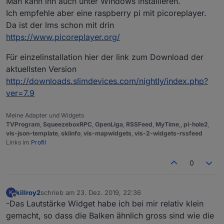
Man kann ihn auch unter Windows installieren.
Ich empfehle aber eine raspberry pi mit picoreplayer.
Da ist der lms schon mit drin
https://www.picoreplayer.org/
Für einzelinstallation hier der link zum Download der
aktuellsten Version
http://downloads.slimdevices.com/nightly/index.php?
ver=7.9
Meine Adapter und Widgets
TVProgram
,
SqueezeboxRPC
,
OpenLiga
,
RSSFeed
,
MyTime
,,
pi-hole2
,
vis-json-template
,
skiinfo
,
vis-mapwidgets
,
vis-2-widgets-rssfeed
Links im
Profil
0
killroy2
schrieb am
23. Dez. 2019, 22:36
K
zuletzt editiert von
Offline
-Das Lautstärke Widget habe ich bei mir relativ klein
gemacht, so dass die Balken ähnlich gross sind wie die