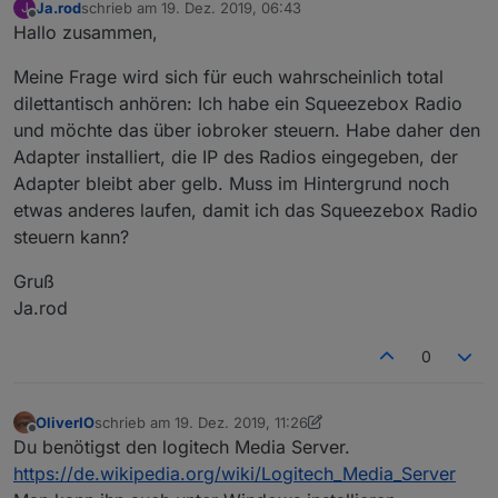
Ja.rod
schrieb am
19. Dez. 2019, 06:43
J
zuletzt editiert von
Offline
Hallo zusammen,
Meine Frage wird sich für euch wahrscheinlich total
dilettantisch anhören: Ich habe ein Squeezebox Radio
und möchte das über iobroker steuern. Habe daher den
Adapter installiert, die IP des Radios eingegeben, der
Adapter bleibt aber gelb. Muss im Hintergrund noch
etwas anderes laufen, damit ich das Squeezebox Radio
steuern kann?
Gruß
Ja.rod
0
OliverIO
schrieb am
19. Dez. 2019, 11:26
zuletzt editiert von OliverIO
Offline
Du benötigst den logitech Media Server.
https://de.wikipedia.org/wiki/Logitech_Media_Server