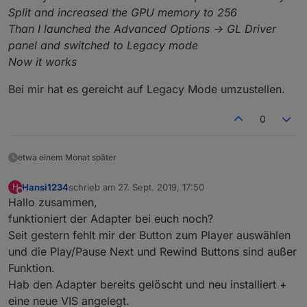
Split and increased the GPU memory to 256
Than I launched the Advanced Options -> GL Driver
panel and switched to Legacy mode
Now it works
Bei mir hat es gereicht auf Legacy Mode umzustellen.
0
etwa einem Monat später
Hansi1234
schrieb am
27. Sept. 2019, 17:50
H
zuletzt editiert von
Nicht stören
Hallo zusammen,
funktioniert der Adapter bei euch noch?
Seit gestern fehlt mir der Button zum Player auswählen
und die Play/Pause Next und Rewind Buttons sind außer
Funktion.
Hab den Adapter bereits gelöscht und neu installiert +
eine neue VIS angelegt.