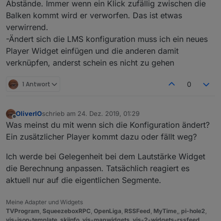
Abstände. Immer wenn ein Klick zufällig zwischen die
Balken kommt wird er verworfen. Das ist etwas
verwirrend.
-Ändert sich die LMS konfiguration muss ich ein neues
Player Widget einfügen und die anderen damit
verknüpfen, anderst schein es nicht zu gehen
1 Antwort
0
OliverIO
schrieb am
24. Dez. 2019, 01:29
zuletzt editiert von
Offline
Was meinst du mit wenn sich die Konfiguration ändert?
Ein zusätzlicher Player kommt dazu oder fällt weg?
Ich werde bei Gelegenheit bei dem Lautstärke Widget
die Berechnung anpassen. Tatsächlich reagiert es
aktuell nur auf die eigentlichen Segmente.
Meine Adapter und Widgets
TVProgram
,
SqueezeboxRPC
,
OpenLiga
,
RSSFeed
,
MyTime
,,
pi-hole2
,
vis-json-template
,
skiinfo
,
vis-mapwidgets
,
vis-2-widgets-rssfeed