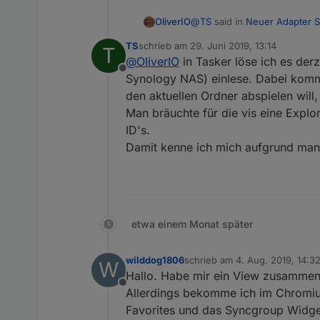
@
TS
said in
Neuer Adapter 
OliverIO
TS
schrieb am
29. Juni 2019, 13:14
T
zuletzt editiert von
@
OliverIO
in Tasker löse ich es der
Hallo,
Offline
wird man in Zukunft auch
Synology NAS) einlese. Dabei komm
Das muss ich mir mal noch üb
Eine Übersicht der eigenen
den aktuellen Ordner abspielen wil
Kommunikation mit dem LMS 
Man bräuchte für die vis eine Exp
Die bisherigen widgets kommunizieren alle nur 
größer, da sich in der Menüst
ID's.
Damit kenne ich mich aufgrund mange
etwa einem Monat später
wilddog1806
schrieb am
4. Aug. 2019, 14:3
W
zuletzt editiert von
Hallo. Habe mir ein View zusammeng
Offline
Allerdings bekomme ich im Chromiu
Favorites und das Syncgroup Widget 