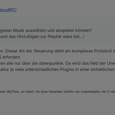
eigenen Musik auswählen und abspielen können?
nd das Hinzufügen zur Playlist wäre toll...!
bstgebaute Tasker Apps, was aber extrem schwerfällig läuft, da Tasker nic
zeboxRPC
:
eigenen Musik auswählen und abspielen können?
nd das Hinzufügen zur Playlist wäre toll...!
. Dieser Art der Steuerung steht ein komplexes Protokoll d
 erfordert.
en alle nur über die datenpunkte. Da wird das Feld der Un
ktur ja viele unterschiedlichen Plugins in einer einheitliche
eed
,
MyTime
,,
pi-hole2
,
vis-json-template
,
skiinfo
,
vis-mapwidgets
,
vis-2-wi