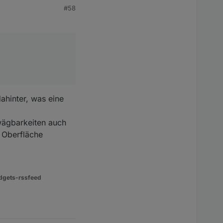
#58
ht wirklich Telnet
ahinter, was eine
wägbarkeiten auch
n Oberfläche
dgets-rssfeed