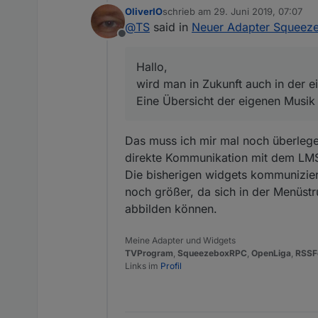
wird man in Zukunft auch in der 
OliverIO
schrieb am
29. Juni 2019, 07:07
Eine Übersicht der eigenen Musik u
Bislang steuere ich alles über sel
zuletzt editiert von
@
TS
said in
Neuer Adapter Squee
kann.
Offline
mfG Torsten
Hallo,
wird man in Zukunft auch in der 
Eine Übersicht der eigenen Musik u
Das muss ich mir mal noch überlegen
direkte Kommunikation mit dem LMS
Die bisherigen widgets kommunizier
noch größer, da sich in der Menüstru
abbilden können.
Meine Adapter und Widgets
TVProgram
,
SqueezeboxRPC
,
OpenLiga
,
RSSF
Links im
Profil