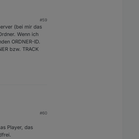
#59
erver (bei mir das
Ordner. Wenn ich
r, was eine direkte
senden ORDNER-ID.
RDNER bzw. TRACK
che abbilden können.
#60
as Player, das
frei.