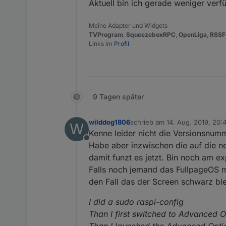
Aktuell bin ich gerade weniger verf
Meine Adapter und Widgets
TVProgram
,
SqueezeboxRPC
,
OpenLiga
,
RSSF
Links im
Profil
9 Tagen später
wilddog1806
schrieb am
14. Aug. 2019, 20:
W
zuletzt editiert von
Kenne leider nicht die Versionsn
Offline
Habe aber inzwischen die auf die neu
damit funzt es jetzt. Bin noch am e
Falls noch jemand das FullpageOS m
den Fall das der Screen schwarz ble
I did a sudo raspi-config
Than I first switched to Advanced 
Than I launched the Advanced Opti