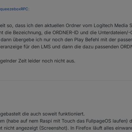
SqueezeboxRPC
:
zeit so, dass ich den aktuellen Ordner vom Logitech Media S
 in der eigenen Musik auswählen und abspielen können?
t die Bezeichnung, die ORDNER-ID und die Unterdateien/-
erlegen. Dieser Art der Steuerung steht ein komplexes Protokoll dahinte
 Musik und das Hinzufügen zur Playlist wäre toll...!
l, dann übergebe ich nur noch den Play Befehl mit der pas
erfordert.
loreranzeige für den LMS und dann die dazu passenden O
über die datenpunkte. Da wird das Feld der Unwägbarkeiten auch noch
ruktur ja viele unterschiedlichen Plugins in einer einheitlichen Oberflä
lnder Zeit leider noch nicht aus.
2
ebastelt die auch soweit funktioniert.
m (habe auf nem Raspi mit Touch das FullpageOS laufen) d
nicht angezeigt (Screenshot). In Firefox läuft alles einwand