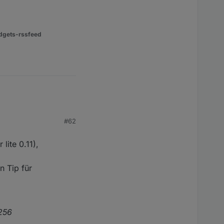
dgets-rssfeed
#62
lite 0.11),
 Tip für
256