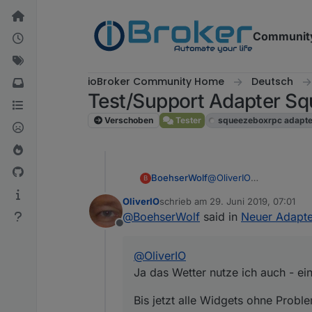
Weiter zum Inhalt
Communit
ioBroker Community Home
Deutsch
Test/Support Adapter 
Verschoben
Tester
squeezeboxrpc adapte
@
OliverIO
BoehserWolf
B
Ja das Wetter nutze ich 
OliverIO
schrieb am
29. Juni 2019, 07:01
Bis jetzt alle Widgets ohne Probleme. Die Lösung mit den Separaten Laut
zuletzt editiert von
@
BoehserWolf
said in
Neuer Adapt
werde ich wohl adaptie
Offline
Was mir noch aufgefallen
Ich habe ja einige Sync
@
OliverIO
Bei denen steht der sta
Ja das Wetter nutze ich auch - ein
Könntest du dir das bei
Bis jetzt alle Widgets ohne Probl