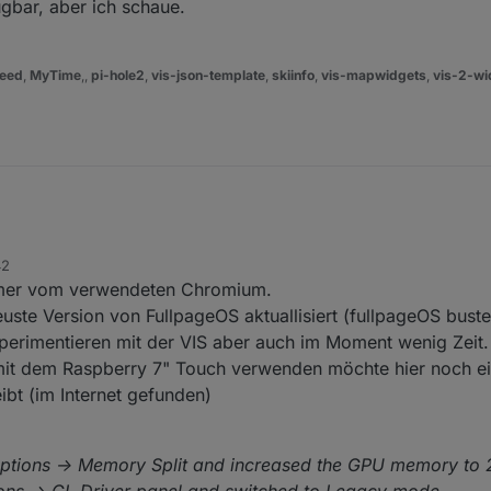
ügbar, aber ich schaue.
eed
,
MyTime
,,
pi-hole2
,
vis-json-template
,
skiinfo
,
vis-mapwidgets
,
vis-2-wi
42
ummer vom verwendeten Chromium.
ste Version von FullpageOS aktuallisiert (fullpageOS buster 
xperimentieren mit der VIS aber auch im Moment wenig Zeit.
it dem Raspberry 7" Touch verwenden möchte hier noch ein
ibt (im Internet gefunden)
Options -> Memory Split and increased the GPU memory to 
ons -> GL Driver panel and switched to Legacy mode