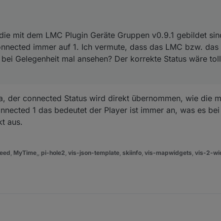
die mit dem LMC Plugin Geräte Gruppen v0.9.1 gebildet sind
onnected immer auf 1. Ich vermute, dass das LMC bzw. das P
 bei Gelegenheit mal ansehen? Der korrekte Status wäre toll
a, der connected Status wird direkt übernommen, wie die 
ected 1 das bedeutet der Player ist immer an, was es bei 
kt aus.
eed
,
MyTime
,,
pi-hole2
,
vis-json-template
,
skiinfo
,
vis-mapwidgets
,
vis-2-wi