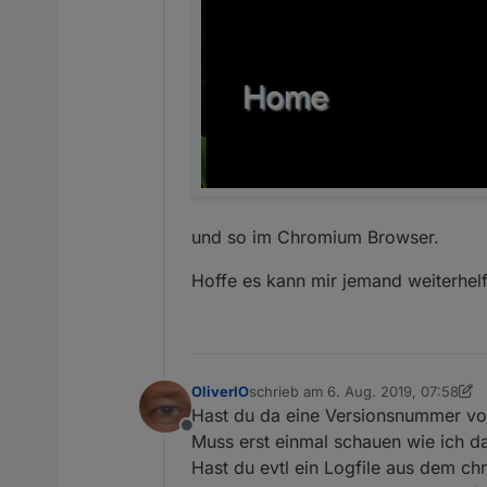
und so im Chromium Browser.
Hoffe es kann mir jemand weiterhel
OliverIO
schrieb am
6. Aug. 2019, 07:58
zuletzt editiert von OliverIO
8. Juni
Hast du da eine Versionsnummer 
Offline
Muss erst einmal schauen wie ich da
Hast du evtl ein Logfile aus dem 