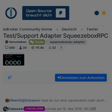
Weiter zum Inhalt
ioBroker Community Home
Deutsch
Tester
Test/Support Adapter SqueezeboxRPC
Verschoben
Tester
squeezeboxrpc adapter
380
30
111.8k
32
Anmelden zum Antworten
@
Eisbaeeer
hast du nur eine squeezebox oder auch
OliverIO
einen LMS-Server?
Eisbaeeer
schrieb am
15. Mai 2019, 09:29
DEVELOPER
Die squeezeboxen gehen auch ohne Server zu
Der Adapter steuert nur den LMS-Server zuhause.
zuletzt editiert von Eisbaeeer