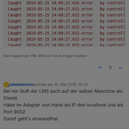
Caught
2019-05-15 14:09:27.016	
error
by
controlle
Caught
2019-05-15 14:09:27.015	
error
by
controlle
Caught
2019-05-15 14:09:27.015	
error
by
controlle
Caught
2019-05-15 14:09:27.015	
error
by
controlle
Caught
2019-05-15 14:09:27.015	
error
by
controlle
Caught
2019-05-15 14:09:27.015	
error
by
controlle
Caught
2019-05-15 14:09:27.015	
error
by
controlle
Caught
2019-05-15 14:09:27.015	
error
by
controlle
Caught
2019-05-15 14:09:27.015	
error
by
controlle
Kein support per PM. Bitte im Forum Fragen stellen!
Caught
2019-05-15 14:09:27.014	
error
by
controlle
squeezeboxrpc.0
2019-05-15 14:09:26.995	
info
term
0
squeezeboxrpc.0
2019-05-15 14:09:26.961	
info
sque
squeezeboxrpc.0
2019-05-15 14:09:26.960	
error
at
p
squeezeboxrpc.0
2019-05-15 14:09:26.960	
error
at
_
zahnheinrich
schrieb am
15. Mai 2019, 12:23
Z
zuletzt editiert von
squeezeboxrpc.0
2019-05-15 14:09:26.960	
error
at
_
Offline
Bei mir läuft der LMS auch auf der selben Maschine als
squeezeboxrpc.0
2019-05-15 14:09:26.960	
error
at
S
Dienst.
squeezeboxrpc.0
2019-05-15 14:09:26.960	
error
at
e
Habe im Adapter von Hand als IP den localhost und als
squeezeboxrpc.0
2019-05-15 14:09:26.960	
error
at
S
Port 9002.
squeezeboxrpc.0
2019-05-15 14:09:26.960	
error
Type
squeezeboxrpc.0
2019-05-15 14:09:26.959	
error
unca
Damit geht's einwandfrei.
squeezeboxrpc.0
2019-05-15 14:09:26.891	
info
star