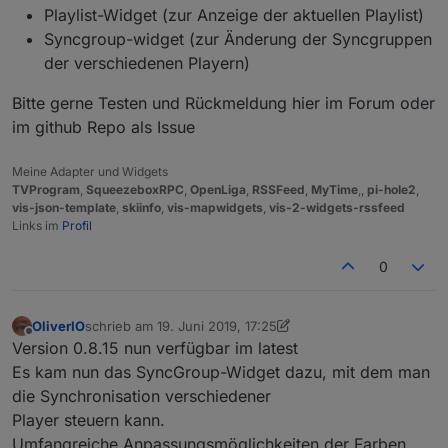
Playlist-Widget (zur Anzeige der aktuellen Playlist)
Syncgroup-widget (zur Änderung der Syncgruppen
der verschiedenen Playern)
Bitte gerne Testen und Rückmeldung hier im Forum oder
im github Repo als Issue
Meine Adapter und Widgets
TVProgram
,
SqueezeboxRPC
,
OpenLiga
,
RSSFeed
,
MyTime
,,
pi-hole2
,
vis-json-template
,
skiinfo
,
vis-mapwidgets
,
vis-2-widgets-rssfeed
Links im
Profil
0
OliverIO
schrieb am
19. Juni 2019, 17:25
zuletzt editiert von OliverIO
Offline
Version 0.8.15 nun verfügbar im latest
Es kam nun das SyncGroup-Widget dazu, mit dem man
die Synchronisation verschiedener
Player steuern kann.
Umfangreiche Anpassungsmöglichkeiten der Farben