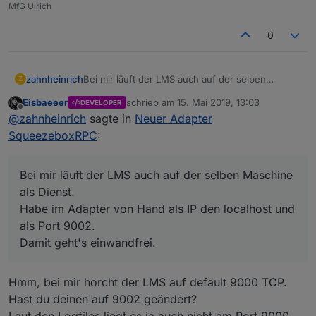
squeezeboxrpc.0
2019-05-15 14:09:26.813	
debug
stat
MfG Ulrich
squeezeboxrpc.0
2019-05-15 14:09:26.766	
debug
obje
host.NAS
2019-05-15 14:09:25.763	
info
inst
0
zahnheinrich
Bei mir läuft der LMS auch auf der selben
Z
Maschine als Dienst.
Eisbaeeer
schrieb am
15. Mai 2019, 13:03
DEVELOPER
Habe im Adapter von Hand als IP den localhost
zuletzt editiert von
Offline
@
zahnheinrich
sagte in
Neuer Adapter
und als Port 9002.
Damit geht's einwandfrei.
SqueezeboxRPC
:
Bei mir läuft der LMS auch auf der selben Maschine
als Dienst.
Habe im Adapter von Hand als IP den localhost und
als Port 9002.
Damit geht's einwandfrei.
Hmm, bei mir horcht der LMS auf default 9000 TCP.
Hast du deinen auf 9002 geändert?