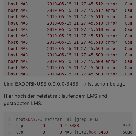
host.NAS
2019-05-15 11:27:45.512	
error
Caug
host.NAS
2019-05-15 11:27:45.512	
error
Caug
host.NAS
2019-05-15 11:27:45.510	
error
Caug
host.NAS
2019-05-15 11:27:45.510	
error
Caug
host.NAS
2019-05-15 11:27:45.510	
error
Caug
host.NAS
2019-05-15 11:27:45.510	
error
Caug
host.NAS
2019-05-15 11:27:45.510	
error
Caug
host.NAS
2019-05-15 11:27:45.509	
error
Caug
host.NAS
2019-05-15 11:27:45.509	
error
Caug
host.NAS
2019-05-15 11:27:45.509	
error
Caug
host.NAS
2019-05-15 11:27:45.509	
error
Caug
host.NAS
2019-05-15 11:27:45.509	
error
Caug
host.NAS
2019-05-15 11:27:45.509	
error
Caug
bind EADDRINUSE 0.0.0.0:3483 --> ist schon belegt.
host.NAS
2019-05-15 11:27:45.508	
error
Caug
host.NAS
2019-05-15 11:27:45.508	
error
Caug
Hier noch der netstat mit laufendem LMS und
gestoppten LMS.
root
@NAS
:~
# netstat -al |grep 3483
tcp        
0
0
 *
:
3483
                  *
:*
  
tcp        
0
0
 NAS.fritz.
box:
3483
      Squee