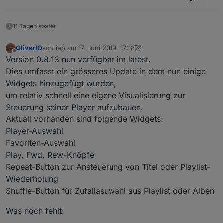
11 Tagen später
OliverIO
schrieb am
17. Juni 2019, 17:18
zuletzt editiert von OliverIO
Offline
Version 0.8.13 nun verfügbar im latest.
Dies umfasst ein grösseres Update in dem nun einige
Widgets hinzugefügt wurden,
um relativ schnell eine eigene Visualisierung zur
Steuerung seiner Player aufzubauen.
Aktuall vorhanden sind folgende Widgets:
Player-Auswahl
Favoriten-Auswahl
Play, Fwd, Rew-Knöpfe
Repeat-Button zur Ansteuerung von Titel oder Playlist-
Wiederholung
Shuffle-Button für Zufallasuwahl aus Playlist oder Alben
Was noch fehlt: