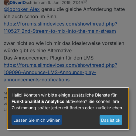
OliverIO
schrieb am
6. Juni 2019, 21:49
zuletzt editiert von OliverIO
6. Juli 2019, 00:01
Offline
@
iobroker_Alex
genau die gleiche Anforderung hatte
ich auch schon im Sinn.
https://forums.slimdevices.com/showthread.php?
110527-2nd-Stream-to-mix-into-the-main-stream
zwar nicht so wie ich mir das idealerweise vorstellen
würde gibt es eine Alternative
Das Announcement-Plugin für den LMS
https://forums.slimdevices.com/showthread.php?
109096-Announce-LMS-Announce-play-
announcements-notifications
Meine Adapter und Widgets
Hallo! Könnten wir bitte einige zusätzliche Dienste für
TVProgram
,
SqueezeboxRPC
,
OpenLiga
,
RSSFeed
,
MyTime
,,
pi-hole2
,
Funktionalität & Analytics
aktivieren? Sie können Ihre
vis-json-template
,
skiinfo
,
vis-mapwidgets
,
vis-2-widgets-rssfeed
Zustimmung später jederzeit ändern oder zurückziehen.
Links im
Profil
Lassen Sie mich wählen
Das ist ok
0