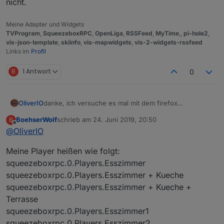
nicht.
Meine Adapter und Widgets
TVProgram
,
SqueezeboxRPC
,
OpenLiga
,
RSSFeed
,
MyTime
,,
pi-hole2
,
vis-json-template
,
skiinfo
,
vis-mapwidgets
,
vis-2-widgets-rssfeed
Links im
Profil
B
1 Antwort
0
OliverIO
danke, ich versuche es mal mit dem firefox
nachzustellen
BoehserWolf
schrieb am
24. Juni 2019, 20:50
B
Wie heißen deine Player? Da ich einen Mechanismus
zuletzt editiert von
Offline
@
OliverIO
drin habe, der versucht die ideale Schriftgröße
mit Zeilenumbruch zu ermitteln, kann es auch da evtl.
Meine Player heißen wie folgt:
daran liegen. Da könnte auch noch Potential für eine
Endlosschleife liegen.
squeezeboxrpc.0.Players.Esszimmer
squeezeboxrpc.0.Players.Esszimmer + Kueche
squeezeboxrpc.0.Players.Esszimmer + Kueche +
Terrasse
squeezeboxrpc.0.Players.Esszimmer1
squeezeboxrpc.0.Players.Esszimmer2