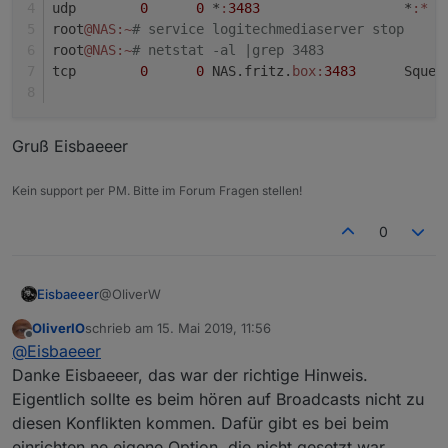
udp        
0
0
 *
:
3483
                  *
:*
root
@NAS
:~
# service logitechmediaserver stop
root
@NAS
:~
# netstat -al |grep 3483
tcp        
0
0
 NAS.fritz.
box:
3483
      Squee
Gruß Eisbaeeer
Kein support per PM. Bitte im Forum Fragen stellen!
0
@OliverW
Eisbaeeer
OliverIO
schrieb am
15. Mai 2019, 11:56
@OliverW sagte in
Neuer Adapter SqueezeboxRPC
:
zuletzt editiert von
Offline
@
Eisbaeeer
Danke Eisbaeeer, das war der richtige Hinweis.
hast du nur eine squeezebox oder auch einen
Eigentlich sollte es beim hören auf Broadcasts nicht zu
LMS-Server?
diesen Konflikten kommen. Dafür gibt es bei beim
Jep, der läuft auf der gleichen Maschine. Und das
bringt mich gleich zu dem Problem, dass dein
einrichten ne eigene Option, die nicht gesetzt war