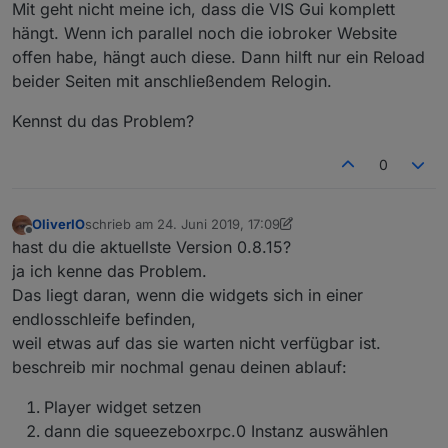
Mit geht nicht meine ich, dass die VIS Gui komplett
hängt. Wenn ich parallel noch die iobroker Website
offen habe, hängt auch diese. Dann hilft nur ein Reload
beider Seiten mit anschließendem Relogin.
Kennst du das Problem?
0
OliverIO
schrieb am
24. Juni 2019, 17:09
zuletzt editiert von OliverIO
Offline
hast du die aktuellste Version 0.8.15?
ja ich kenne das Problem.
Das liegt daran, wenn die widgets sich in einer
endlosschleife befinden,
weil etwas auf das sie warten nicht verfügbar ist.
beschreib mir nochmal genau deinen ablauf:
Player widget setzen
dann die squeezeboxrpc.0 Instanz auswählen