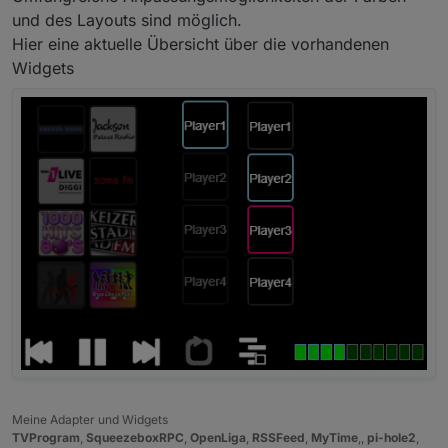
und des Layouts sind möglich.
Hier eine aktuelle Übersicht über die vorhandenen
Widgets
Meine Adapter und Widgets
TVProgram
,
SqueezeboxRPC
,
OpenLiga
,
RSSFeed
,
MyTime
,,
pi-hole2
,