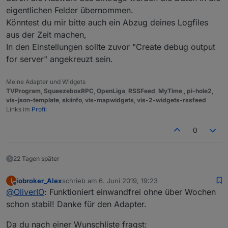
eigentlichen Felder übernommen.
Könntest du mir bitte auch ein Abzug deines Logfiles
aus der Zeit machen,
In den Einstellungen sollte zuvor "Create debug output
for server" angekreuzt sein.
Meine Adapter und Widgets
TVProgram
,
SqueezeboxRPC
,
OpenLiga
,
RSSFeed
,
MyTime
,,
pi-hole2
,
vis-json-template
,
skiinfo
,
vis-mapwidgets
,
vis-2-widgets-rssfeed
Links im
Profil
0
22 Tagen später
iobroker_Alex
schrieb am
6. Juni 2019, 19:23
I
zuletzt editiert von
Offline
@
OliverIO
: Funktioniert einwandfrei ohne über Wochen
schon stabil! Danke für den Adapter.
Da du nach einer Wunschliste fragst: