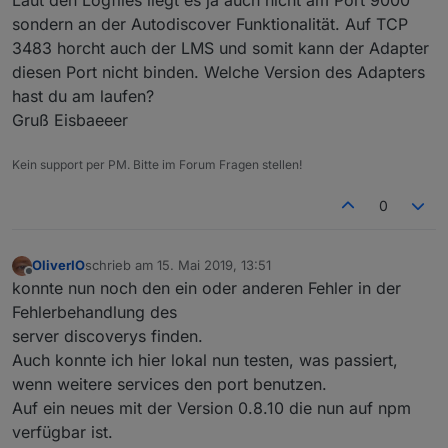
Laut den Logfiles liegt es ja auch nicht am Port 9000
sondern an der Autodiscover Funktionalität. Auf TCP
3483 horcht auch der LMS und somit kann der Adapter
diesen Port nicht binden. Welche Version des Adapters
hast du am laufen?
Gruß Eisbaeeer
Kein support per PM. Bitte im Forum Fragen stellen!
0
OliverIO
schrieb am
15. Mai 2019, 13:51
zuletzt editiert von
Offline
konnte nun noch den ein oder anderen Fehler in der
Fehlerbehandlung des
server discoverys finden.
Auch konnte ich hier lokal nun testen, was passiert,
wenn weitere services den port benutzen.
Auf ein neues mit der Version 0.8.10 die nun auf npm
verfügbar ist.