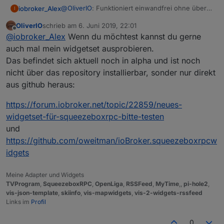
@
OliverIO
: Funktioniert einwandfrei ohne über
iobroker_Alex
I
Wochen schon stabil! Danke für den Adapter.
OliverIO
schrieb am
6. Juni 2019, 22:01
Da du nach einer Wunschliste fragst:
zuletzt editiert von
Offline
@
iobroker_Alex
Wenn du möchtest kannst du gerne
Ich bin aktuell noch "Anti-Alexa" würde aber
gerne eine einseitige Kommunikation erlauben.
Dann könnte man das noch weiter denken: Der
auch mal mein widgetset ausprobieren.
Beispiel: Es klingelt. => LMS-Player spielen eine
Sayit-Adapter kann eine .mp3 erstellen. Diese
Das befindet sich aktuell noch in alpha und ist noch
ausgewählte MP3 ab und danach wieder die
kann man per Skript auf den Media-Pfad für LMS
Ich denke alle die LMS nutzen könnten so von
nicht über das repository installierbar, sonder nur direkt
vorherige Playlist an der selben Stelle. => Das als
kopieren. Diese soll dann wiedergegeben
einer Sprachausgabe profitieren.
aus github heraus:
Feature wäre schon cool...
werden und danach wieder die vorherige
Vielleicht hast du ja eine Idee das umzusetzen.
Playlist.
:-)
https://forum.iobroker.net/topic/22859/neues-
widgetset-für-squeezeboxrpc-bitte-testen
und
https://github.com/oweitman/ioBroker.squeezeboxrpcw
idgets
Meine Adapter und Widgets
TVProgram
,
SqueezeboxRPC
,
OpenLiga
,
RSSFeed
,
MyTime
,,
pi-hole2
,
vis-json-template
,
skiinfo
,
vis-mapwidgets
,
vis-2-widgets-rssfeed
Links im
Profil
0