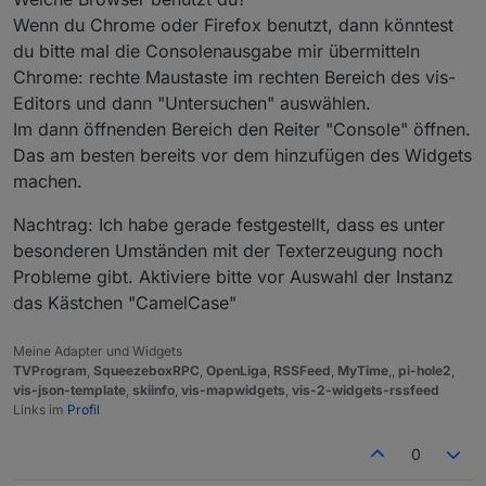
Wenn du Chrome oder Firefox benutzt, dann könntest
du bitte mal die Consolenausgabe mir übermitteln
Chrome: rechte Maustaste im rechten Bereich des vis-
Editors und dann "Untersuchen" auswählen.
Im dann öffnenden Bereich den Reiter "Console" öffnen.
Das am besten bereits vor dem hinzufügen des Widgets
machen.
Nachtrag: Ich habe gerade festgestellt, dass es unter
besonderen Umständen mit der Texterzeugung noch
Probleme gibt. Aktiviere bitte vor Auswahl der Instanz
das Kästchen "CamelCase"
Meine Adapter und Widgets
TVProgram
,
SqueezeboxRPC
,
OpenLiga
,
RSSFeed
,
MyTime
,,
pi-hole2
,
vis-json-template
,
skiinfo
,
vis-mapwidgets
,
vis-2-widgets-rssfeed
Links im
Profil
0