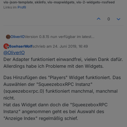
vis-json-template
,
skiinfo
,
vis-mapwidgets
,
vis-2-widgets-rssfeed
Links im
Profil
0
OliverIO
Version 0.8.15 nun verfügbar im latest
Es kam nun das SyncGroup-Widget dazu, mit dem
BoehserWolf
schrieb am
24. Juni 2019, 16:49
B
man die Synchronisation verschiedener
zuletzt editiert von
Offline
@
OliverIO
Player steuern kann.
Umfangreiche Anpassungsmöglichkeiten der Farben
Der Adapter funktioniert einwandfrei, vielen Dank dafür.
und des Layouts sind möglich.
Allerdings habe ich Probleme mit den Widgets.
Hier eine aktuelle Übersicht über die vorhandenen
Widgets
Das Hinzufügen des "Players" Widget funktioniert. Das
Auswählen der "SqueezeboxRPC Instanz"
(squeezeboxrpc.0) funktioniert manchmal, manchmal
nicht.
Hat das Widget dann doch die "SqueezeboxRPC
Instanz" angenommen geht es bei Auswahl des
"Anzeige Index" regelmäßig schief.