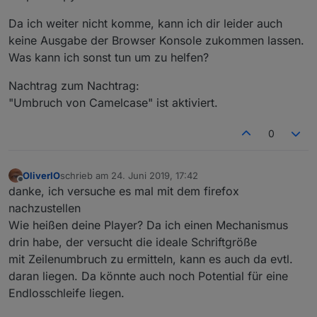
Da ich weiter nicht komme, kann ich dir leider auch
keine Ausgabe der Browser Konsole zukommen lassen.
Was kann ich sonst tun um zu helfen?
Nachtrag zum Nachtrag:
"Umbruch von Camelcase" ist aktiviert.
0
OliverIO
schrieb am
24. Juni 2019, 17:42
zuletzt editiert von
Offline
danke, ich versuche es mal mit dem firefox
nachzustellen
Wie heißen deine Player? Da ich einen Mechanismus
drin habe, der versucht die ideale Schriftgröße
mit Zeilenumbruch zu ermitteln, kann es auch da evtl.
daran liegen. Da könnte auch noch Potential für eine
Endlosschleife liegen.