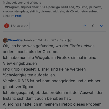
Meine Adapter und Widgets
TVProgram
,
SqueezeboxRPC
,
OpenLiga
,
RSSFeed
,
MyTime
,,
pi-hole2
,
vis-json-template
,
skiinfo
,
vis-mapwidgets
,
vis-2-widgets-rssfeed
Links im
Profil
B
1 Antwort
0
OliverIO
schrieb am
24. Juni 2019, 19:28
zuletzt editiert von OliverIO
Offline
Ok, ich habe was gefunden, wo der Firefox etwas
anders macht als der Chrome.
Ich habe nun alle Widgets im Firefox einmal in eine
View eingebunden
und grob getestet. Bisher sind keine weiteren
'Schwierigkeiten aufgefallen.
Version 0.8.16 ist bei npm hochgeladen und auch per
github verfügbar.
Ich bin gespannt, ob das problem mit der Auswahl der
Instanz sich damit auch behoben hat.
Allerdings hatte ich in meinem Firefox dieses Problem