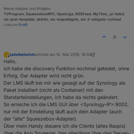
Meine Adapter und Widgets
TVProgram
,
SqueezeboxRPC
,
OpenLiga
,
RSSFeed
,
MyTime
,,
pi-hole2
,
vis-json-template
,
skiinfo
,
vis-mapwidgets
,
vis-2-widgets-rssfeed
Links im
Profil
0
zahnheinrich
schrieb am
15. Mai 2019, 16:04
Z
zuletzt editiert von zahnheinrich
Offline
Hallo,
ich habe die discovery Funktion nochmal getestet, ohne
Erfolg. Der Adapter wird nicht grün.
Der LMS läuft bei mir wie gesagt auf der Synology als
Paket installiert (nicht als Container) mit den
Standarteinstellungen, ich habe da nichts geändert.
So erreiche ich die LMS GUI über <Synology-IP>:9002,
nur mit der Einstellung läuft auch dein Adapter (auch
der "alte" Squeezebox-Adapter).
Über mein Handy steuere ich die Clients (alles Raspis)
über die App Squeezer, hier allerdings über den Server-