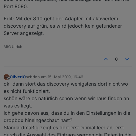
Port 9090.
Edit: Mit der 8.10 geht der Adapter mit aktiviertem
discovery auf grün, es wird jedoch kein gefundener
Server angezeigt.
MfG Ulrich
0
OliverIO
schrieb am
15. Mai 2019, 16:46
zuletzt editiert von
Offline
ok, dann stört das discovery wenigstens dort nicht wo
es nicht funktioniert.
schön wäre es natürlich schon wenn wir raus finden an
was es liegt.
ich gehe davon aus, dass du in den Einstellungen in die
dropbox hineingeschaut hast?
Standardmäßig zeigt es dort erst einmal leer an, erst
durch die Auswahl des Eintrags werden die Daten in die