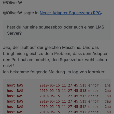
Offline
@OliverW
Hause, dann läuft aber alles über die Logitech Server.
Welches Widget meinst du? In dem Bild oben sind nur
@OliverW sagte in
Neuer Adapter SqueezeboxRPC
:
Standard-Widgets verbaut.
Die Lautstärkesteuerung ist der Circle-Knob aus
'Aktuell bin ich aber dabei Widgets für die Favoriten
den hqwidgets
hast du nur eine squeezebox oder auch einen LMS-
und die Playerauswahl zu bauen
Die Playbuttons sind die On/Off-Buttonsaus
hqwidgets mit Icons, die ich bei Iconfinder
Server?
gefunden hab und etwas nachbearbeitet habe
Das Bild ist das basic string img src, welches sich
aus meinem Artwork-State befüttert, was sich
Jep, der läuft auf der gleichen Maschine. Und das
passend zur Station oder Album entsprechend
bringt mich gleich zu dem Problem, dass dein Adapter
ändert
den Port nutzen möchte, den Squeezebox wohl schon
Datum und Zeit ist SimpleClock und SimpleDate
nutzt?
aus timeandweather
Ich bekomme folgende Meldung im log von iobroker:
host.NAS
2019-05-15 11:27:45.513	
error
inst
host.NAS
2019-05-15 11:27:45.513	
error
Caug
host.NAS
2019-05-15 11:27:45.513	
error
Caug
host.NAS
2019-05-15 11:27:45.513	
error
Caug
host.NAS
2019-05-15 11:27:45.512	
error
Caug
host.NAS
2019-05-15 11:27:45.512	
error
Caug