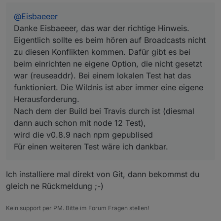
(reuseaddr). Bei einem lokalen Test hat das
@
Eisbaeeer
funktioniert. Die Wildnis ist aber immer eine eigene
Herausforderung.
Danke Eisbaeeer, das war der richtige Hinweis.
Nach dem der Build bei Travis durch ist (diesmal dann
Eigentlich sollte es beim hören auf Broadcasts nicht
auch schon mit node 12 Test),
zu diesen Konflikten kommen. Dafür gibt es bei
wird die v0.8.9 nach npm gepublised
beim einrichten ne eigene Option, die nicht gesetzt
Für einen weiteren Test wäre ich dankbar.
war (reuseaddr). Bei einem lokalen Test hat das
funktioniert. Die Wildnis ist aber immer eine eigene
Herausforderung.
Nach dem der Build bei Travis durch ist (diesmal
dann auch schon mit node 12 Test),
wird die v0.8.9 nach npm gepublised
Für einen weiteren Test wäre ich dankbar.
Ich installiere mal direkt von Git, dann bekommst du
gleich ne Rückmeldung ;-)
Kein support per PM. Bitte im Forum Fragen stellen!