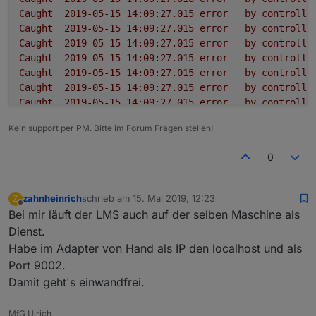
Caught
2019-05-15 14:09:27.015	
error
by
controlle
Caught
2019-05-15 14:09:27.015	
error
by
controlle
Caught
2019-05-15 14:09:27.015	
error
by
controlle
Caught
2019-05-15 14:09:27.015	
error
by
controlle
Caught
2019-05-15 14:09:27.015	
error
by
controlle
Caught
2019-05-15 14:09:27.015	
error
by
controlle
Caught
2019-05-15 14:09:27.015	
error
by
controlle
Caught
2019-05-15 14:09:27.015	
error
by
controlle
Kein support per PM. Bitte im Forum Fragen stellen!
Caught
2019-05-15 14:09:27.014	
error
by
controlle
squeezeboxrpc.0
2019-05-15 14:09:26.995	
info
term
0
squeezeboxrpc.0
2019-05-15 14:09:26.961	
info
sque
squeezeboxrpc.0
2019-05-15 14:09:26.960	
error
at
p
squeezeboxrpc.0
2019-05-15 14:09:26.960	
error
at
_
zahnheinrich
schrieb am
15. Mai 2019, 12:23
Z
zuletzt editiert von
squeezeboxrpc.0
2019-05-15 14:09:26.960	
error
at
_
Offline
Bei mir läuft der LMS auch auf der selben Maschine als
squeezeboxrpc.0
2019-05-15 14:09:26.960	
error
at
S
Dienst.
squeezeboxrpc.0
2019-05-15 14:09:26.960	
error
at
e
Habe im Adapter von Hand als IP den localhost und als
squeezeboxrpc.0
2019-05-15 14:09:26.960	
error
at
S
Port 9002.
squeezeboxrpc.0
2019-05-15 14:09:26.960	
error
Type
squeezeboxrpc.0
2019-05-15 14:09:26.959	
error
unca
Damit geht's einwandfrei.
squeezeboxrpc.0
2019-05-15 14:09:26.891	
info
star
squeezeboxrpc.0
2019-05-15 14:09:26.813	
debug
stat
MfG Ulrich