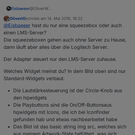
Eisbaeeer
@OliverW
Hi Oliver
OliverIO
schrieb am
14. Mai 2019, 18:22
Habe squeezebox zuhause. Werde das bei
zuletzt editiert von
Offline
@
Eisbaeeer
hast du nur eine squeezebox oder auch
Gelegenheit testen. Kannst du dein Widget für mich
exportieren?
einen LMS-Server?
Sieht gut aus, würde ich gerne bei mir einsetzen.
Die squeezeboxen gehen auch ohne Server zu Hause,
Gruß Eisbaeeer
dann läuft aber alles über die Logitech Server.
Der Adapter steuert nur den LMS-Server zuhause.
Welches Widget meinst du? In dem Bild oben sind nur
Standard-Widgets verbaut.
Die Lautstärkesteuerung ist der Circle-Knob aus
den hqwidgets
Die Playbuttons sind die On/Off-Buttonsaus
hqwidgets mit Icons, die ich bei Iconfinder
gefunden hab und etwas nachbearbeitet habe
Das Bild ist das basic string img src, welches sich
aus meinem Artwork-State befüttert, was sich