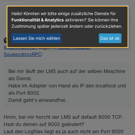
squeezeboxrpc.0
2019-05-15 14:09:26.766	
debug
obje
host.NAS
2019-05-15 14:09:25.763	
info
inst
0
Hallo! Könnten wir bitte einige zusätzliche Dienste für
Funktionalität & Analytics
aktivieren? Sie können Ihre
Zustimmung später jederzeit ändern oder zurückziehen.
zahnheinrich
Bei mir läuft der LMS auch auf der selben
Z
Maschine als Dienst.
Lassen Sie mich wählen
Das ist ok
Eisbaeeer
schrieb am
15. Mai 2019, 13:03
DEVELOPER
Habe im Adapter von Hand als IP den localhost
zuletzt editiert von
Offline
@
zahnheinrich
sagte in
Neuer Adapter
und als Port 9002.
Damit geht's einwandfrei.
SqueezeboxRPC
:
Bei mir läuft der LMS auch auf der selben Maschine
als Dienst.
Habe im Adapter von Hand als IP den localhost und
als Port 9002.
Damit geht's einwandfrei.
Hmm, bei mir horcht der LMS auf default 9000 TCP.
Hast du deinen auf 9002 geändert?
Laut den Logfiles liegt es ja auch nicht am Port 9000