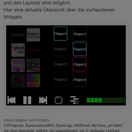
und des Layouts sind möglich.
Hier eine aktuelle Übersicht über die vorhandenen
Widgets
Meine Adapter und Widgets
TVProgram
,
SqueezeboxRPC
,
OpenLiga
,
RSSFeed
,
MyTime
,,
pi-hole2
,
vis-json-template
,
skiinfo
,
vis-mapwidgets
,
vis-2-widgets-rssfeed