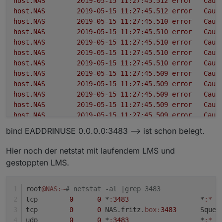
host.NAS
2019-05-15 11:27:45.512	
error
Caug
host.NAS
2019-05-15 11:27:45.512	
error
Caug
host.NAS
2019-05-15 11:27:45.510	
error
Caug
host.NAS
2019-05-15 11:27:45.510	
error
Caug
host.NAS
2019-05-15 11:27:45.510	
error
Caug
host.NAS
2019-05-15 11:27:45.510	
error
Caug
host.NAS
2019-05-15 11:27:45.510	
error
Caug
host.NAS
2019-05-15 11:27:45.509	
error
Caug
host.NAS
2019-05-15 11:27:45.509	
error
Caug
host.NAS
2019-05-15 11:27:45.509	
error
Caug
host.NAS
2019-05-15 11:27:45.509	
error
Caug
host.NAS
2019-05-15 11:27:45.509	
error
Caug
host.NAS
2019-05-15 11:27:45.509	
error
Caug
bind EADDRINUSE 0.0.0.0:3483 --> ist schon belegt.
host.NAS
2019-05-15 11:27:45.508	
error
Caug
host.NAS
2019-05-15 11:27:45.508	
error
Caug
Hier noch der netstat mit laufendem LMS und
gestoppten LMS.
root
@NAS
:~
# netstat -al |grep 3483
tcp        
0
0
 *
:
3483
                  *
:*
  
tcp        
0
0
 NAS.fritz.
box:
3483
      Squee
udp        
0
0
 *
:
3483
                  *
:*