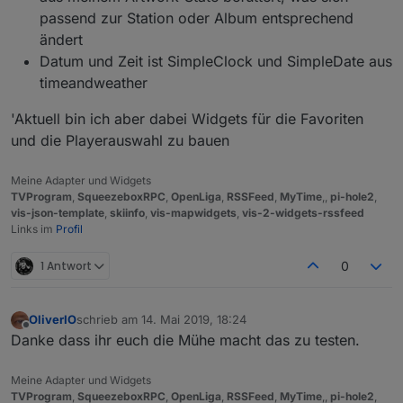
passend zur Station oder Album entsprechend
ändert
Datum und Zeit ist SimpleClock und SimpleDate aus
timeandweather
'Aktuell bin ich aber dabei Widgets für die Favoriten
und die Playerauswahl zu bauen
Meine Adapter und Widgets
TVProgram
,
SqueezeboxRPC
,
OpenLiga
,
RSSFeed
,
MyTime
,,
pi-hole2
,
vis-json-template
,
skiinfo
,
vis-mapwidgets
,
vis-2-widgets-rssfeed
Links im
Profil
1 Antwort
0
OliverIO
schrieb am
14. Mai 2019, 18:24
zuletzt editiert von
Offline
Danke dass ihr euch die Mühe macht das zu testen.
Meine Adapter und Widgets
TVProgram
,
SqueezeboxRPC
,
OpenLiga
,
RSSFeed
,
MyTime
,,
pi-hole2
,