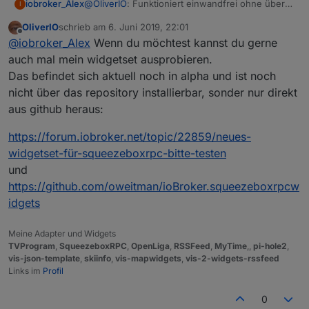
@
OliverIO
: Funktioniert einwandfrei ohne über
iobroker_Alex
I
Wochen schon stabil! Danke für den Adapter.
OliverIO
schrieb am
6. Juni 2019, 22:01
Da du nach einer Wunschliste fragst:
zuletzt editiert von
Offline
@
iobroker_Alex
Wenn du möchtest kannst du gerne
Ich bin aktuell noch "Anti-Alexa" würde aber
gerne eine einseitige Kommunikation erlauben.
Dann könnte man das noch weiter denken: Der
auch mal mein widgetset ausprobieren.
Beispiel: Es klingelt. => LMS-Player spielen eine
Sayit-Adapter kann eine .mp3 erstellen. Diese
Das befindet sich aktuell noch in alpha und ist noch
ausgewählte MP3 ab und danach wieder die
kann man per Skript auf den Media-Pfad für LMS
Ich denke alle die LMS nutzen könnten so von
nicht über das repository installierbar, sonder nur direkt
vorherige Playlist an der selben Stelle. => Das als
kopieren. Diese soll dann wiedergegeben
einer Sprachausgabe profitieren.
aus github heraus:
Feature wäre schon cool...
werden und danach wieder die vorherige
Vielleicht hast du ja eine Idee das umzusetzen.
Playlist.
:-)
https://forum.iobroker.net/topic/22859/neues-
widgetset-für-squeezeboxrpc-bitte-testen
und
https://github.com/oweitman/ioBroker.squeezeboxrpcw
idgets
Meine Adapter und Widgets
TVProgram
,
SqueezeboxRPC
,
OpenLiga
,
RSSFeed
,
MyTime
,,
pi-hole2
,
vis-json-template
,
skiinfo
,
vis-mapwidgets
,
vis-2-widgets-rssfeed
Links im
Profil
0