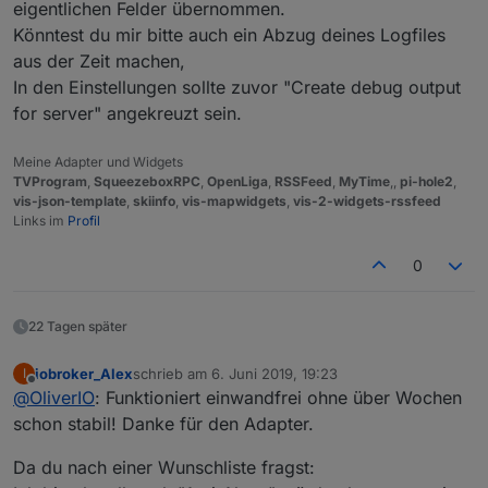
eigentlichen Felder übernommen.
Könntest du mir bitte auch ein Abzug deines Logfiles
aus der Zeit machen,
In den Einstellungen sollte zuvor "Create debug output
for server" angekreuzt sein.
Meine Adapter und Widgets
TVProgram
,
SqueezeboxRPC
,
OpenLiga
,
RSSFeed
,
MyTime
,,
pi-hole2
,
vis-json-template
,
skiinfo
,
vis-mapwidgets
,
vis-2-widgets-rssfeed
Links im
Profil
0
22 Tagen später
iobroker_Alex
schrieb am
6. Juni 2019, 19:23
I
zuletzt editiert von
Offline
@
OliverIO
: Funktioniert einwandfrei ohne über Wochen
schon stabil! Danke für den Adapter.
Da du nach einer Wunschliste fragst: