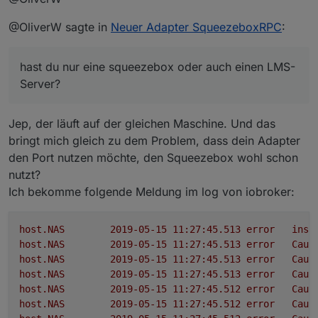
Welches Widget meinst du? In dem Bild oben sind nur
@OliverW sagte in
Neuer Adapter SqueezeboxRPC
:
Standard-Widgets verbaut.
Die Lautstärkesteuerung ist der Circle-Knob aus
'Aktuell bin ich aber dabei Widgets für die Favoriten
den hqwidgets
hast du nur eine squeezebox oder auch einen LMS-
und die Playerauswahl zu bauen
Die Playbuttons sind die On/Off-Buttonsaus
hqwidgets mit Icons, die ich bei Iconfinder
Server?
gefunden hab und etwas nachbearbeitet habe
Das Bild ist das basic string img src, welches sich
aus meinem Artwork-State befüttert, was sich
Jep, der läuft auf der gleichen Maschine. Und das
passend zur Station oder Album entsprechend
bringt mich gleich zu dem Problem, dass dein Adapter
ändert
den Port nutzen möchte, den Squeezebox wohl schon
Datum und Zeit ist SimpleClock und SimpleDate
nutzt?
aus timeandweather
Ich bekomme folgende Meldung im log von iobroker:
host.NAS
2019-05-15 11:27:45.513	
error
inst
host.NAS
2019-05-15 11:27:45.513	
error
Caug
host.NAS
2019-05-15 11:27:45.513	
error
Caug
host.NAS
2019-05-15 11:27:45.513	
error
Caug
host.NAS
2019-05-15 11:27:45.512	
error
Caug
host.NAS
2019-05-15 11:27:45.512	
error
Caug