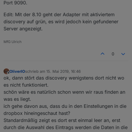
Port 9090.
Edit: Mit der 8.10 geht der Adapter mit aktiviertem
discovery auf grün, es wird jedoch kein gefundener
Server angezeigt.
MfG Ulrich
0
OliverIO
schrieb am
15. Mai 2019, 16:46
zuletzt editiert von
Offline
ok, dann stört das discovery wenigstens dort nicht wo
es nicht funktioniert.
schön wäre es natürlich schon wenn wir raus finden an
was es liegt.
ich gehe davon aus, dass du in den Einstellungen in die
dropbox hineingeschaut hast?
Standardmäßig zeigt es dort erst einmal leer an, erst
durch die Auswahl des Eintrags werden die Daten in die