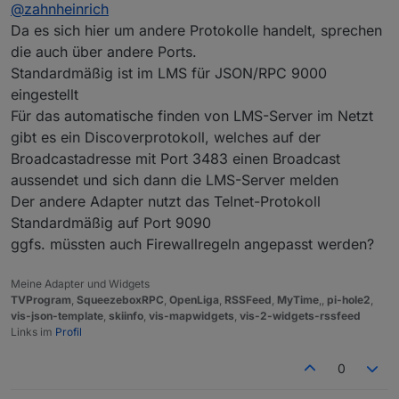
Offline
@
zahnheinrich
bei mir schon lange auf den Standartports ohne
Probleme.
Da es sich hier um andere Protokolle handelt, sprechen
Der Container ist übrigens der von buanet
die auch über andere Ports.
Standardmäßig ist im LMS für JSON/RPC 9000
eingestellt
Für das automatische finden von LMS-Server im Netzt
gibt es ein Discoverprotokoll, welches auf der
Broadcastadresse mit Port 3483 einen Broadcast
aussendet und sich dann die LMS-Server melden
Der andere Adapter nutzt das Telnet-Protokoll
Standardmäßig auf Port 9090
ggfs. müssten auch Firewallregeln angepasst werden?
Meine Adapter und Widgets
TVProgram
,
SqueezeboxRPC
,
OpenLiga
,
RSSFeed
,
MyTime
,,
pi-hole2
,
vis-json-template
,
skiinfo
,
vis-mapwidgets
,
vis-2-widgets-rssfeed
Links im
Profil
0