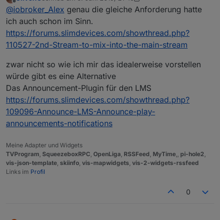
zuletzt editiert von OliverIO
6. Juli 2019, 00:01
Offline
@
iobroker_Alex
genau die gleiche Anforderung hatte
ich auch schon im Sinn.
https://forums.slimdevices.com/showthread.php?
110527-2nd-Stream-to-mix-into-the-main-stream
zwar nicht so wie ich mir das idealerweise vorstellen
würde gibt es eine Alternative
Das Announcement-Plugin für den LMS
https://forums.slimdevices.com/showthread.php?
109096-Announce-LMS-Announce-play-
announcements-notifications
Meine Adapter und Widgets
TVProgram
,
SqueezeboxRPC
,
OpenLiga
,
RSSFeed
,
MyTime
,,
pi-hole2
,
vis-json-template
,
skiinfo
,
vis-mapwidgets
,
vis-2-widgets-rssfeed
Links im
Profil
0