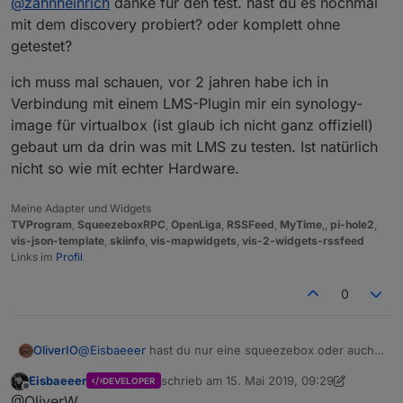
@
zahnheinrich
danke für den test. hast du es nochmal
Server Adapter.
Vielen Dank dafür!
mit dem discovery probiert? oder komplett ohne
getestet?
ich muss mal schauen, vor 2 jahren habe ich in
Verbindung mit einem LMS-Plugin mir ein synology-
image für virtualbox (ist glaub ich nicht ganz offiziell)
gebaut um da drin was mit LMS zu testen. Ist natürlich
nicht so wie mit echter Hardware.
Meine Adapter und Widgets
TVProgram
,
SqueezeboxRPC
,
OpenLiga
,
RSSFeed
,
MyTime
,,
pi-hole2
,
vis-json-template
,
skiinfo
,
vis-mapwidgets
,
vis-2-widgets-rssfeed
Links im
Profil
0
@
Eisbaeeer
hast du nur eine squeezebox oder auch
OliverIO
einen LMS-Server?
Eisbaeeer
schrieb am
15. Mai 2019, 09:29
DEVELOPER
Die squeezeboxen gehen auch ohne Server zu
Der Adapter steuert nur den LMS-Server zuhause.
zuletzt editiert von Eisbaeeer
Offline
@OliverW
Hause, dann läuft aber alles über die Logitech Server.