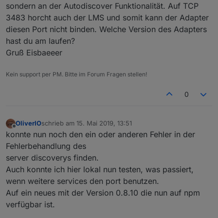
sondern an der Autodiscover Funktionalität. Auf TCP
3483 horcht auch der LMS und somit kann der Adapter
diesen Port nicht binden. Welche Version des Adapters
hast du am laufen?
Gruß Eisbaeeer
Kein support per PM. Bitte im Forum Fragen stellen!
0
OliverIO
schrieb am
15. Mai 2019, 13:51
zuletzt editiert von
Offline
konnte nun noch den ein oder anderen Fehler in der
Fehlerbehandlung des
server discoverys finden.
Auch konnte ich hier lokal nun testen, was passiert,
wenn weitere services den port benutzen.
Auf ein neues mit der Version 0.8.10 die nun auf npm
verfügbar ist.