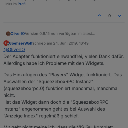
Links im
Profil
0
OliverIO
Version 0.8.15 nun verfügbar im latest
Es kam nun das SyncGroup-Widget dazu, mit dem
BoehserWolf
schrieb am
24. Juni 2019, 16:49
B
man die Synchronisation verschiedener
zuletzt editiert von
Offline
@
OliverIO
Player steuern kann.
Umfangreiche Anpassungsmöglichkeiten der Farben
Der Adapter funktioniert einwandfrei, vielen Dank dafür.
und des Layouts sind möglich.
Allerdings habe ich Probleme mit den Widgets.
Hier eine aktuelle Übersicht über die vorhandenen
Widgets
Das Hinzufügen des "Players" Widget funktioniert. Das
Auswählen der "SqueezeboxRPC Instanz"
(squeezeboxrpc.0) funktioniert manchmal, manchmal
nicht.
Hat das Widget dann doch die "SqueezeboxRPC
Instanz" angenommen geht es bei Auswahl des
"Anzeige Index" regelmäßig schief.
Mit geht nicht meine ich, dass die VIS Gui komplett