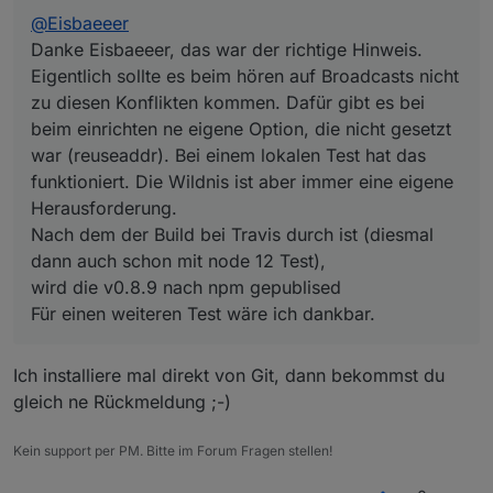
(reuseaddr). Bei einem lokalen Test hat das
@
Eisbaeeer
funktioniert. Die Wildnis ist aber immer eine eigene
Herausforderung.
Danke Eisbaeeer, das war der richtige Hinweis.
Nach dem der Build bei Travis durch ist (diesmal dann
Eigentlich sollte es beim hören auf Broadcasts nicht
auch schon mit node 12 Test),
zu diesen Konflikten kommen. Dafür gibt es bei
wird die v0.8.9 nach npm gepublised
beim einrichten ne eigene Option, die nicht gesetzt
Für einen weiteren Test wäre ich dankbar.
war (reuseaddr). Bei einem lokalen Test hat das
funktioniert. Die Wildnis ist aber immer eine eigene
Herausforderung.
Nach dem der Build bei Travis durch ist (diesmal
dann auch schon mit node 12 Test),
wird die v0.8.9 nach npm gepublised
Für einen weiteren Test wäre ich dankbar.
Ich installiere mal direkt von Git, dann bekommst du
gleich ne Rückmeldung ;-)
Kein support per PM. Bitte im Forum Fragen stellen!