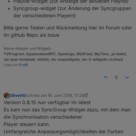
Playlist-Widget (zur Anzeige der aktuellen Playlist)
Syncgroup-widget (zur Änderung der Syncgruppen
der verschiedenen Playern)
Bitte gerne Testen und Rückmeldung hier im Forum oder
im github Repo als Issue
Meine Adapter und Widgets
TVProgram
,
SqueezeboxRPC
,
OpenLiga
,
RSSFeed
,
MyTime
,,
pi-hole2
,
vis-json-template
,
skiinfo
,
vis-mapwidgets
,
vis-2-widgets-rssfeed
Links im
Profil
0
OliverIO
schrieb am
19. Juni 2019, 17:25
zuletzt editiert von OliverIO
Offline
Version 0.8.15 nun verfügbar im latest
Es kam nun das SyncGroup-Widget dazu, mit dem man
die Synchronisation verschiedener
Player steuern kann.
Umfangreiche Anpassungsmöglichkeiten der Farben