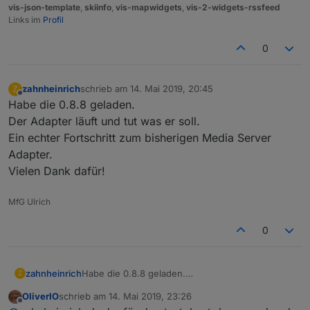
vis-json-template
,
skiinfo
,
vis-mapwidgets
,
vis-2-widgets-rssfeed
Links im
Profil
0
zahnheinrich
schrieb am
14. Mai 2019, 20:45
Z
zuletzt editiert von
Offline
Habe die 0.8.8 geladen.
Der Adapter läuft und tut was er soll.
Ein echter Fortschritt zum bisherigen Media Server
Adapter.
Vielen Dank dafür!
MfG Ulrich
0
zahnheinrich
Habe die 0.8.8 geladen.
Z
Der Adapter läuft und tut was er soll.
OliverIO
schrieb am
14. Mai 2019, 23:26
Ein echter Fortschritt zum bisherigen Media
zuletzt editiert von
Offline