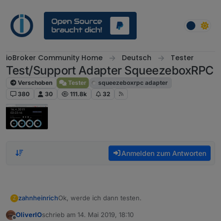
Weiter zum Inhalt
ioBroker Community Home
Deutsch
Tester
Test/Support Adapter SqueezeboxRPC
Verschoben
Tester
squeezeboxrpc adapter
380
30
111.8k
32
Anmelden zum Antworten
Ok, werde ich dann testen.
zahnheinrich
Z
OliverIO
schrieb am
14. Mai 2019, 18:10
Wie schon geschrieben, der Media Server läuft
zuletzt editiert von