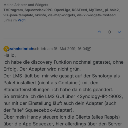
Meine Adapter und Widgets
TVProgram
,
SqueezeboxRPC
,
OpenLiga
,
RSSFeed
,
MyTime
,,
pi-hole2
,
vis-json-template
,
skiinfo
,
vis-mapwidgets
,
vis-2-widgets-rssfeed
Links im
Profil
0
zahnheinrich
schrieb am
15. Mai 2019, 16:04
Z
zuletzt editiert von zahnheinrich
Offline
Hallo,
ich habe die discovery Funktion nochmal getestet, ohne
Erfolg. Der Adapter wird nicht grün.
Der LMS läuft bei mir wie gesagt auf der Synology als
Paket installiert (nicht als Container) mit den
Standarteinstellungen, ich habe da nichts geändert.
So erreiche ich die LMS GUI über <Synology-IP>:9002,
nur mit der Einstellung läuft auch dein Adapter (auch
der "alte" Squeezebox-Adapter).
Über mein Handy steuere ich die Clients (alles Raspis)
über die App Squeezer, hier allerdings über den Server-