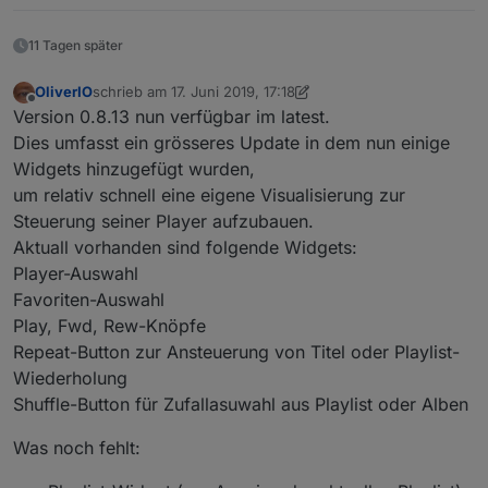
11 Tagen später
OliverIO
schrieb am
17. Juni 2019, 17:18
zuletzt editiert von OliverIO
Offline
Version 0.8.13 nun verfügbar im latest.
Dies umfasst ein grösseres Update in dem nun einige
Widgets hinzugefügt wurden,
um relativ schnell eine eigene Visualisierung zur
Steuerung seiner Player aufzubauen.
Aktuall vorhanden sind folgende Widgets:
Player-Auswahl
Favoriten-Auswahl
Play, Fwd, Rew-Knöpfe
Repeat-Button zur Ansteuerung von Titel oder Playlist-
Wiederholung
Shuffle-Button für Zufallasuwahl aus Playlist oder Alben
Was noch fehlt: