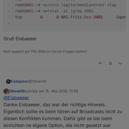
root
@NAS
:~
# service logitechmediaserver stop
root
@NAS
:~
# netstat -al |grep 3483
tcp        
0
0
 NAS.fritz.
box:
3483
      Squee
Gruß Eisbaeeer
Kein support per PM. Bitte im Forum Fragen stellen!
0
@OliverW
Eisbaeeer
OliverIO
schrieb am
15. Mai 2019, 11:56
@OliverW sagte in
Neuer Adapter SqueezeboxRPC
:
zuletzt editiert von
Offline
@
Eisbaeeer
Danke Eisbaeeer, das war der richtige Hinweis.
hast du nur eine squeezebox oder auch einen
Eigentlich sollte es beim hören auf Broadcasts nicht zu
LMS-Server?
diesen Konflikten kommen. Dafür gibt es bei beim
Jep, der läuft auf der gleichen Maschine. Und das
bringt mich gleich zu dem Problem, dass dein
einrichten ne eigene Option, die nicht gesetzt war