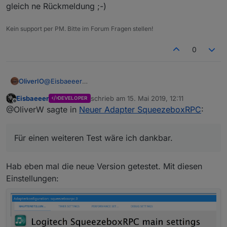
gleich ne Rückmeldung ;-)
Kein support per PM. Bitte im Forum Fragen stellen!
0
OliverIO
@
Eisbaeeer
Danke Eisbaeeer, das war der richtige Hinweis.
Eisbaeeer
schrieb am
15. Mai 2019, 12:11
DEVELOPER
Eigentlich sollte es beim hören auf Broadcasts nicht
zuletzt editiert von
Offline
@OliverW sagte in
Neuer Adapter SqueezeboxRPC
:
zu diesen Konflikten kommen. Dafür gibt es bei beim
einrichten ne eigene Option, die nicht gesetzt war
(reuseaddr). Bei einem lokalen Test hat das
Für einen weiteren Test wäre ich dankbar.
funktioniert. Die Wildnis ist aber immer eine eigene
Herausforderung.
Nach dem der Build bei Travis durch ist (diesmal dann
Hab eben mal die neue Version getestet. Mit diesen
auch schon mit node 12 Test),
wird die v0.8.9 nach npm gepublised
Einstellungen:
Für einen weiteren Test wäre ich dankbar.