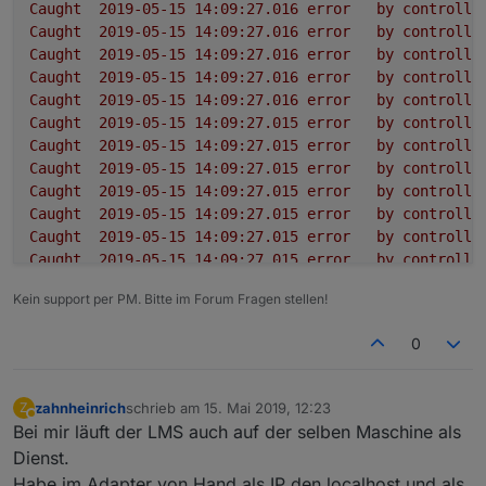
Caught
2019-05-15 14:09:27.016	
error
by
controlle
Caught
2019-05-15 14:09:27.016	
error
by
controlle
Caught
2019-05-15 14:09:27.016	
error
by
controlle
Caught
2019-05-15 14:09:27.016	
error
by
controlle
Caught
2019-05-15 14:09:27.016	
error
by
controlle
Caught
2019-05-15 14:09:27.015	
error
by
controlle
Caught
2019-05-15 14:09:27.015	
error
by
controlle
Caught
2019-05-15 14:09:27.015	
error
by
controlle
Caught
2019-05-15 14:09:27.015	
error
by
controlle
Caught
2019-05-15 14:09:27.015	
error
by
controlle
Caught
2019-05-15 14:09:27.015	
error
by
controlle
Caught
2019-05-15 14:09:27.015	
error
by
controlle
Caught
2019-05-15 14:09:27.015	
error
by
controlle
Kein support per PM. Bitte im Forum Fragen stellen!
Caught
2019-05-15 14:09:27.014	
error
by
controlle
squeezeboxrpc.0
2019-05-15 14:09:26.995	
info
term
0
squeezeboxrpc.0
2019-05-15 14:09:26.961	
info
sque
squeezeboxrpc.0
2019-05-15 14:09:26.960	
error
at
p
squeezeboxrpc.0
2019-05-15 14:09:26.960	
error
at
_
zahnheinrich
schrieb am
15. Mai 2019, 12:23
Z
zuletzt editiert von
squeezeboxrpc.0
2019-05-15 14:09:26.960	
error
at
_
Abwesend
Bei mir läuft der LMS auch auf der selben Maschine als
squeezeboxrpc.0
2019-05-15 14:09:26.960	
error
at
S
Dienst.
squeezeboxrpc.0
2019-05-15 14:09:26.960	
error
at
e
Habe im Adapter von Hand als IP den localhost und als