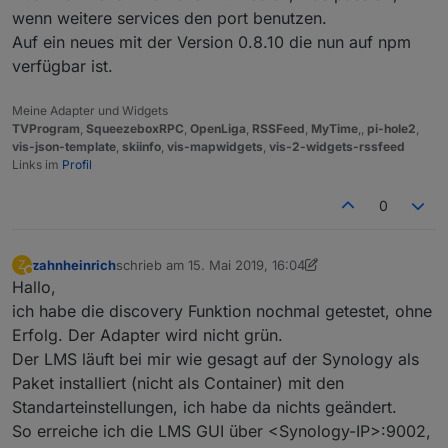
wenn weitere services den port benutzen.
Auf ein neues mit der Version 0.8.10 die nun auf npm
verfügbar ist.
Meine Adapter und Widgets
TVProgram
,
SqueezeboxRPC
,
OpenLiga
,
RSSFeed
,
MyTime
,,
pi-hole2
,
vis-json-template
,
skiinfo
,
vis-mapwidgets
,
vis-2-widgets-rssfeed
Links im
Profil
0
zahnheinrich
schrieb am
15. Mai 2019, 16:04
Z
zuletzt editiert von zahnheinrich
Abwesend
Hallo,
ich habe die discovery Funktion nochmal getestet, ohne
Erfolg. Der Adapter wird nicht grün.
Der LMS läuft bei mir wie gesagt auf der Synology als
Paket installiert (nicht als Container) mit den
Standarteinstellungen, ich habe da nichts geändert.
So erreiche ich die LMS GUI über <Synology-IP>:9002,