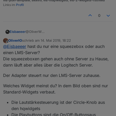
vis-json-template
,
skiinfo
,
vis-mapwidgets
,
vis-2-widgets-rssfeed
Links im
Profil
0
Eisbaeeer
@OliverW
Hi Oliver
OliverIO
schrieb am
14. Mai 2019, 18:22
Habe squeezebox zuhause. Werde das bei
zuletzt editiert von
Offline
@
Eisbaeeer
hast du nur eine squeezebox oder auch
Gelegenheit testen. Kannst du dein Widget für mich
exportieren?
einen LMS-Server?
Sieht gut aus, würde ich gerne bei mir einsetzen.
Die squeezeboxen gehen auch ohne Server zu Hause,
Gruß Eisbaeeer
dann läuft aber alles über die Logitech Server.
Der Adapter steuert nur den LMS-Server zuhause.
Welches Widget meinst du? In dem Bild oben sind nur
Standard-Widgets verbaut.
Die Lautstärkesteuerung ist der Circle-Knob aus
den hqwidgets
Die Playbuttons sind die On/Off-Buttonsaus