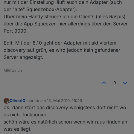
nur mit der Einstellung läuft auch dein Adapter (auch
der "alte" Squeezebox-Adapter).
Über mein Handy steuere ich die Clients (alles Raspis)
über die App Squeezer, hier allerdings über den Server-
Port 9090.
Edit: Mit der 8.10 geht der Adapter mit aktiviertem
discovery auf grün, es wird jedoch kein gefundener
Server angezeigt.
MfG Ulrich
0
OliverIO
schrieb am
15. Mai 2019, 16:46
zuletzt editiert von
Offline
ok, dann stört das discovery wenigstens dort nicht wo
es nicht funktioniert.
schön wäre es natürlich schon wenn wir raus finden an
was es liegt.