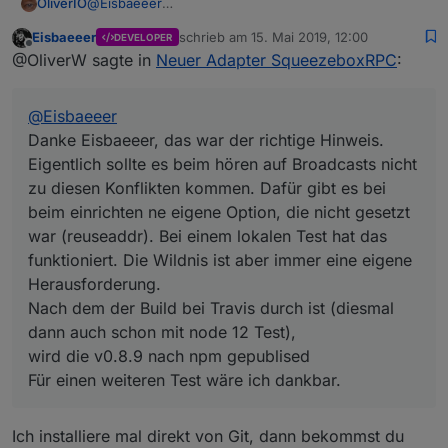
OliverIO
@
Eisbaeeer
host.NAS	2019-05-15 11:27:45.508	error	Ca
Danke Eisbaeeer, das war der richtige Hinweis.
Eisbaeeer
schrieb am
15. Mai 2019, 12:00
DEVELOPER
Eigentlich sollte es beim hören auf Broadcasts nicht
zuletzt editiert von
Offline
@OliverW sagte in
Neuer Adapter SqueezeboxRPC
:
zu diesen Konflikten kommen. Dafür gibt es bei beim
einrichten ne eigene Option, die nicht gesetzt war
(reuseaddr). Bei einem lokalen Test hat das
@
Eisbaeeer
funktioniert. Die Wildnis ist aber immer eine eigene
Herausforderung.
Danke Eisbaeeer, das war der richtige Hinweis.
Nach dem der Build bei Travis durch ist (diesmal dann
Eigentlich sollte es beim hören auf Broadcasts nicht
auch schon mit node 12 Test),
zu diesen Konflikten kommen. Dafür gibt es bei
wird die v0.8.9 nach npm gepublised
beim einrichten ne eigene Option, die nicht gesetzt
Für einen weiteren Test wäre ich dankbar.
war (reuseaddr). Bei einem lokalen Test hat das
funktioniert. Die Wildnis ist aber immer eine eigene
Herausforderung.
Nach dem der Build bei Travis durch ist (diesmal
dann auch schon mit node 12 Test),
wird die v0.8.9 nach npm gepublised
Für einen weiteren Test wäre ich dankbar.
Ich installiere mal direkt von Git, dann bekommst du