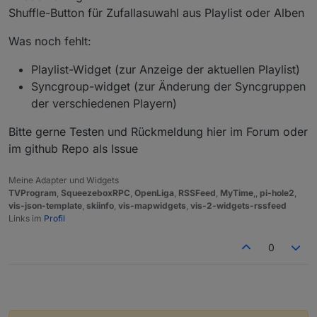
Shuffle-Button für Zufallasuwahl aus Playlist oder Alben
Was noch fehlt:
Playlist-Widget (zur Anzeige der aktuellen Playlist)
Syncgroup-widget (zur Änderung der Syncgruppen
der verschiedenen Playern)
Bitte gerne Testen und Rückmeldung hier im Forum oder
im github Repo als Issue
Meine Adapter und Widgets
TVProgram
,
SqueezeboxRPC
,
OpenLiga
,
RSSFeed
,
MyTime
,,
pi-hole2
,
vis-json-template
,
skiinfo
,
vis-mapwidgets
,
vis-2-widgets-rssfeed
Links im
Profil
0