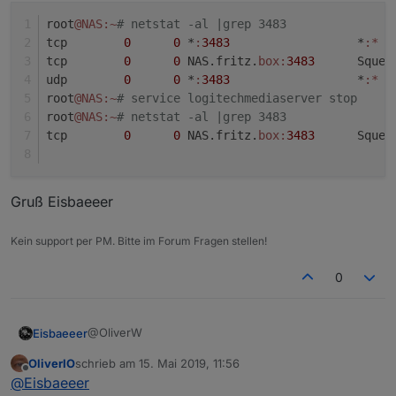
root
@NAS
:~
# netstat -al |grep 3483
tcp        
0
0
 *
:
3483
                  *
:*
  
tcp        
0
0
 NAS.fritz.
box:
3483
      Squee
udp        
0
0
 *
:
3483
                  *
:*
root
@NAS
:~
# service logitechmediaserver stop
root
@NAS
:~
# netstat -al |grep 3483
tcp        
0
0
 NAS.fritz.
box:
3483
      Squee
Gruß Eisbaeeer
Kein support per PM. Bitte im Forum Fragen stellen!
0
@OliverW
Eisbaeeer
OliverIO
schrieb am
15. Mai 2019, 11:56
@OliverW sagte in
Neuer Adapter SqueezeboxRPC
:
zuletzt editiert von
Offline
@
Eisbaeeer