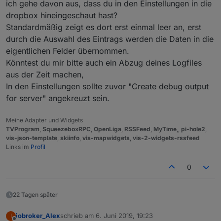
ich gehe davon aus, dass du in den Einstellungen in die
dropbox hineingeschaut hast?
Standardmäßig zeigt es dort erst einmal leer an, erst
durch die Auswahl des Eintrags werden die Daten in die
eigentlichen Felder übernommen.
Könntest du mir bitte auch ein Abzug deines Logfiles
aus der Zeit machen,
In den Einstellungen sollte zuvor "Create debug output
for server" angekreuzt sein.
Meine Adapter und Widgets
TVProgram
,
SqueezeboxRPC
,
OpenLiga
,
RSSFeed
,
MyTime
,,
pi-hole2
,
vis-json-template
,
skiinfo
,
vis-mapwidgets
,
vis-2-widgets-rssfeed
Links im
Profil
0
22 Tagen später
iobroker_Alex
schrieb am
6. Juni 2019, 19:23
I
zuletzt editiert von