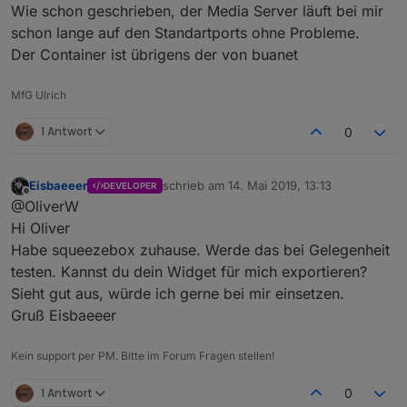
Wie schon geschrieben, der Media Server läuft bei mir
schon lange auf den Standartports ohne Probleme.
Der Container ist übrigens der von buanet
MfG Ulrich
1 Antwort
0
Eisbaeeer
schrieb am
14. Mai 2019, 13:13
DEVELOPER
zuletzt editiert von
Offline
@OliverW
Hi Oliver
Habe squeezebox zuhause. Werde das bei Gelegenheit
testen. Kannst du dein Widget für mich exportieren?
Sieht gut aus, würde ich gerne bei mir einsetzen.
Gruß Eisbaeeer
Kein support per PM. Bitte im Forum Fragen stellen!
1 Antwort
0