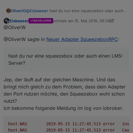
@
Eisbaeeer
hast du nur eine squeezebox oder auch
OliverIO
einen LMS-Server?
Eisbaeeer
schrieb am
15. Mai 2019, 09:29
DEVELOPER
Die squeezeboxen gehen auch ohne Server zu
Der Adapter steuert nur den LMS-Server zuhause.
zuletzt editiert von Eisbaeeer
Offline
@OliverW
Hause, dann läuft aber alles über die Logitech Server.
Welches Widget meinst du? In dem Bild oben sind nur
@OliverW sagte in
Neuer Adapter SqueezeboxRPC
:
Standard-Widgets verbaut.
Die Lautstärkesteuerung ist der Circle-Knob aus
'Aktuell bin ich aber dabei Widgets für die Favoriten
den hqwidgets
hast du nur eine squeezebox oder auch einen LMS-
und die Playerauswahl zu bauen
Die Playbuttons sind die On/Off-Buttonsaus
hqwidgets mit Icons, die ich bei Iconfinder
Server?
gefunden hab und etwas nachbearbeitet habe
Das Bild ist das basic string img src, welches sich
aus meinem Artwork-State befüttert, was sich
Jep, der läuft auf der gleichen Maschine. Und das
passend zur Station oder Album entsprechend
bringt mich gleich zu dem Problem, dass dein Adapter
ändert
den Port nutzen möchte, den Squeezebox wohl schon
Datum und Zeit ist SimpleClock und SimpleDate
nutzt?
aus timeandweather
Ich bekomme folgende Meldung im log von iobroker:
host.NAS
2019-05-15 11:27:45.513	
error
inst
host.NAS
2019-05-15 11:27:45.513	
error
Caug