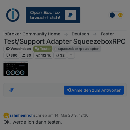
Weiter zum Inhalt
ioBroker Community Home
Deutsch
Tester
Test/Support Adapter SqueezeboxRPC
Verschoben
Tester
squeezeboxrpc adapter
380
30
112.1k
32
Anmelden zum Antworten
zahnheinrich
schrieb am
14. Mai 2019, 12:36
Z
zuletzt editiert von
Abwesend
Ok, werde ich dann testen.