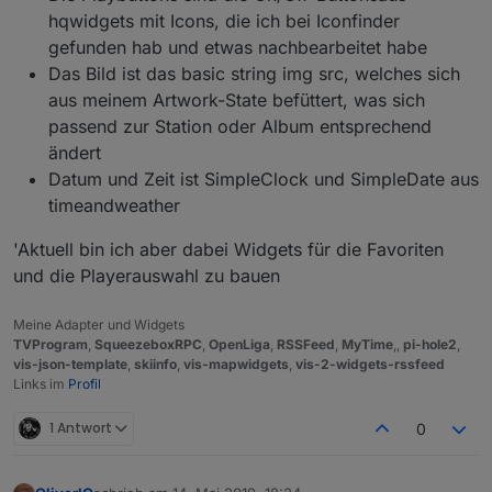
hqwidgets mit Icons, die ich bei Iconfinder
gefunden hab und etwas nachbearbeitet habe
Das Bild ist das basic string img src, welches sich
aus meinem Artwork-State befüttert, was sich
passend zur Station oder Album entsprechend
ändert
Datum und Zeit ist SimpleClock und SimpleDate aus
timeandweather
'Aktuell bin ich aber dabei Widgets für die Favoriten
und die Playerauswahl zu bauen
Meine Adapter und Widgets
TVProgram
,
SqueezeboxRPC
,
OpenLiga
,
RSSFeed
,
MyTime
,,
pi-hole2
,
vis-json-template
,
skiinfo
,
vis-mapwidgets
,
vis-2-widgets-rssfeed
Links im
Profil
1 Antwort
0