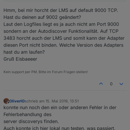
Hmm, bei mir horcht der LMS auf default 9000 TCP.
Hast du deinen auf 9002 geändert?
Laut den Logfiles liegt es ja auch nicht am Port 9000
sondern an der Autodiscover Funktionalität. Auf TCP
3483 horcht auch der LMS und somit kann der Adapter
diesen Port nicht binden. Welche Version des Adapters
hast du am laufen?
Gruß Eisbaeeer
Kein support per PM. Bitte im Forum Fragen stellen!
0
OliverIO
schrieb am
15. Mai 2019, 13:51
zuletzt editiert von
Offline
konnte nun noch den ein oder anderen Fehler in der
Fehlerbehandlung des
server discoverys finden.
Auch konnte ich hier lokal nun testen, was passiert,