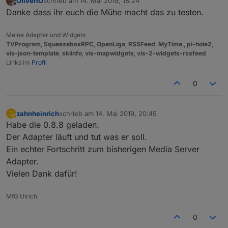
OliverIO
schrieb am
14. Mai 2019, 18:24
zuletzt editiert von
Offline
Danke dass ihr euch die Mühe macht das zu testen.
Meine Adapter und Widgets
TVProgram
,
SqueezeboxRPC
,
OpenLiga
,
RSSFeed
,
MyTime
,,
pi-hole2
,
vis-json-template
,
skiinfo
,
vis-mapwidgets
,
vis-2-widgets-rssfeed
Links im
Profil
0
zahnheinrich
schrieb am
14. Mai 2019, 20:45
Z
zuletzt editiert von
Abwesend
Habe die 0.8.8 geladen.
Der Adapter läuft und tut was er soll.
Ein echter Fortschritt zum bisherigen Media Server
Adapter.
Vielen Dank dafür!
MfG Ulrich
0