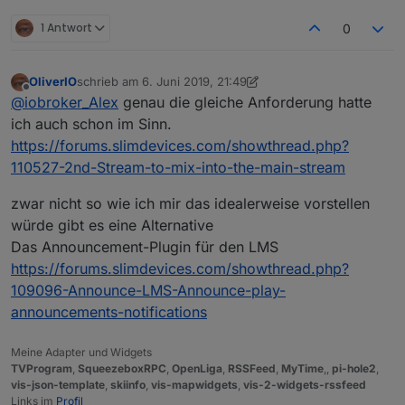
1 Antwort
0
OliverIO
schrieb am
6. Juni 2019, 21:49
zuletzt editiert von OliverIO
6. Juli 2019, 00:01
Offline
@
iobroker_Alex
genau die gleiche Anforderung hatte
ich auch schon im Sinn.
https://forums.slimdevices.com/showthread.php?
110527-2nd-Stream-to-mix-into-the-main-stream
zwar nicht so wie ich mir das idealerweise vorstellen
würde gibt es eine Alternative
Das Announcement-Plugin für den LMS
https://forums.slimdevices.com/showthread.php?
109096-Announce-LMS-Announce-play-
announcements-notifications
Meine Adapter und Widgets
TVProgram
,
SqueezeboxRPC
,
OpenLiga
,
RSSFeed
,
MyTime
,,
pi-hole2
,
vis-json-template
,
skiinfo
,
vis-mapwidgets
,
vis-2-widgets-rssfeed
Links im
Profil