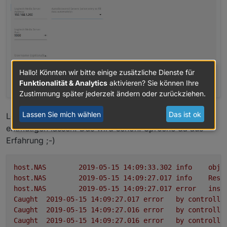
Hallo! Könnten wir bitte einige zusätzliche Dienste für
Funktionalität & Analytics
aktivieren? Sie können Ihre
Zustimmung später jederzeit ändern oder zurückziehen.
Lassen Sie mich wählen
Das ist ok
Leider geht der Prozess gleich auf die Bretter. Nicht
entmutigen lassen. Das wird schon. Spreche da aus
Erfahrung ;-)
host.NAS
2019-05-15 14:09:33.302	
info
obje
host.NAS
2019-05-15 14:09:27.017	
info
Rest
host.NAS
2019-05-15 14:09:27.017	
error
inst
Caught
2019-05-15 14:09:27.017	
error
by
controlle
Caught
2019-05-15 14:09:27.016	
error
by
controlle
Caught
2019-05-15 14:09:27.016	
error
by
controlle