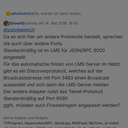
Ok, werde ich dann testen.
zahnheinrich
Z
OliverIO
schrieb am
14. Mai 2019, 18:10
Wie schon geschrieben, der Media Server läuft
zuletzt editiert von
Offline
@
zahnheinrich
bei mir schon lange auf den Standartports ohne
Probleme.
Da es sich hier um andere Protokolle handelt, sprechen
Der Container ist übrigens der von buanet
die auch über andere Ports.
Standardmäßig ist im LMS für JSON/RPC 9000
eingestellt
Für das automatische finden von LMS-Server im Netzt
gibt es ein Discoverprotokoll, welches auf der
Broadcastadresse mit Port 3483 einen Broadcast
aussendet und sich dann die LMS-Server melden
Der andere Adapter nutzt das Telnet-Protokoll
Standardmäßig auf Port 9090
ggfs. müssten auch Firewallregeln angepasst werden?
Meine Adapter und Widgets
TVProgram
,
SqueezeboxRPC
,
OpenLiga
,
RSSFeed
,
MyTime
,,
pi-hole2
,