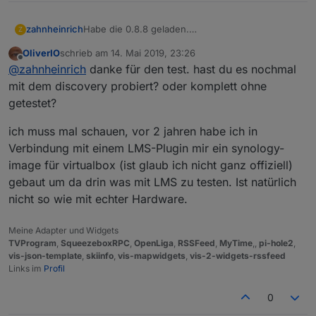
zahnheinrich
Habe die 0.8.8 geladen.
Z
Der Adapter läuft und tut was er soll.
OliverIO
schrieb am
14. Mai 2019, 23:26
Ein echter Fortschritt zum bisherigen Media
zuletzt editiert von
Offline
@
zahnheinrich
danke für den test. hast du es nochmal
Server Adapter.
Vielen Dank dafür!
mit dem discovery probiert? oder komplett ohne
getestet?
ich muss mal schauen, vor 2 jahren habe ich in
Verbindung mit einem LMS-Plugin mir ein synology-
image für virtualbox (ist glaub ich nicht ganz offiziell)
gebaut um da drin was mit LMS zu testen. Ist natürlich
nicht so wie mit echter Hardware.
Meine Adapter und Widgets
TVProgram
,
SqueezeboxRPC
,
OpenLiga
,
RSSFeed
,
MyTime
,,
pi-hole2
,
vis-json-template
,
skiinfo
,
vis-mapwidgets
,
vis-2-widgets-rssfeed
Links im
Profil
0