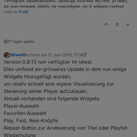
TVProgram
,
SqueezeboxRPC
,
OpenLiga
,
RSSFeed
,
MyTime
,,
pi-hole2
,
vis-json-template
,
skiinfo
,
vis-mapwidgets
,
vis-2-widgets-rssfeed
Links im
Profil
0
11 Tagen später
OliverIO
schrieb am
17. Juni 2019, 17:18
zuletzt editiert von OliverIO
Offline
Version 0.8.13 nun verfügbar im latest.
Dies umfasst ein grösseres Update in dem nun einige
Widgets hinzugefügt wurden,
um relativ schnell eine eigene Visualisierung zur
Steuerung seiner Player aufzubauen.
Aktuall vorhanden sind folgende Widgets:
Player-Auswahl
Favoriten-Auswahl
Play, Fwd, Rew-Knöpfe
Repeat-Button zur Ansteuerung von Titel oder Playlist-
Wiederholung