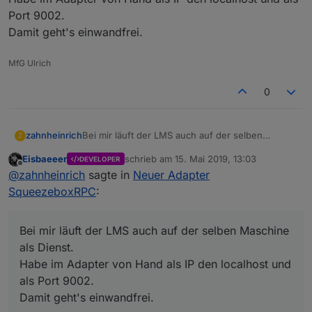
squeezeboxrpc.0
2019-05-15 14:09:26.960	
error
at
S
Port 9002.
squeezeboxrpc.0
2019-05-15 14:09:26.960	
error
Type
squeezeboxrpc.0
2019-05-15 14:09:26.959	
error
unca
Damit geht's einwandfrei.
squeezeboxrpc.0
2019-05-15 14:09:26.891	
info
star
squeezeboxrpc.0
2019-05-15 14:09:26.813	
debug
stat
MfG Ulrich
squeezeboxrpc.0
2019-05-15 14:09:26.766	
debug
obje
host.NAS
2019-05-15 14:09:25.763	
info
inst
0
zahnheinrich
Bei mir läuft der LMS auch auf der selben
Z
Maschine als Dienst.
Eisbaeeer
schrieb am
15. Mai 2019, 13:03
DEVELOPER
Habe im Adapter von Hand als IP den localhost
zuletzt editiert von
Offline
@
zahnheinrich
sagte in
Neuer Adapter
und als Port 9002.
Damit geht's einwandfrei.
SqueezeboxRPC
:
Bei mir läuft der LMS auch auf der selben Maschine
als Dienst.
Habe im Adapter von Hand als IP den localhost und
als Port 9002.
Damit geht's einwandfrei.