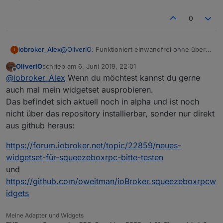
0
@
OliverIO
: Funktioniert einwandfrei ohne über
iobroker_Alex
I
Wochen schon stabil! Danke für den Adapter.
OliverIO
schrieb am
6. Juni 2019, 22:01
Da du nach einer Wunschliste fragst:
zuletzt editiert von
Offline
@
iobroker_Alex
Wenn du möchtest kannst du gerne
Ich bin aktuell noch "Anti-Alexa" würde aber
gerne eine einseitige Kommunikation erlauben.
Dann könnte man das noch weiter denken: Der
auch mal mein widgetset ausprobieren.
Beispiel: Es klingelt. => LMS-Player spielen eine
Sayit-Adapter kann eine .mp3 erstellen. Diese
Das befindet sich aktuell noch in alpha und ist noch
ausgewählte MP3 ab und danach wieder die
kann man per Skript auf den Media-Pfad für LMS
Ich denke alle die LMS nutzen könnten so von
nicht über das repository installierbar, sonder nur direkt
vorherige Playlist an der selben Stelle. => Das als
kopieren. Diese soll dann wiedergegeben
einer Sprachausgabe profitieren.
aus github heraus:
Feature wäre schon cool...
werden und danach wieder die vorherige
Vielleicht hast du ja eine Idee das umzusetzen.
Playlist.
:-)
https://forum.iobroker.net/topic/22859/neues-
widgetset-für-squeezeboxrpc-bitte-testen
und
https://github.com/oweitman/ioBroker.squeezeboxrpcw
idgets
Meine Adapter und Widgets