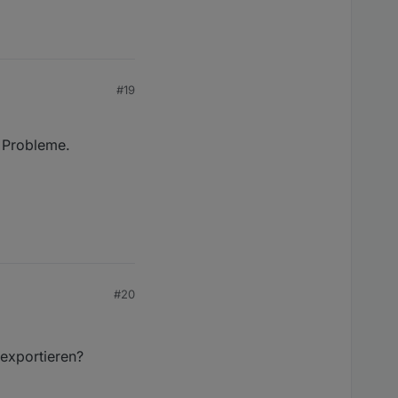
#19
e Probleme.
#20
exportieren?