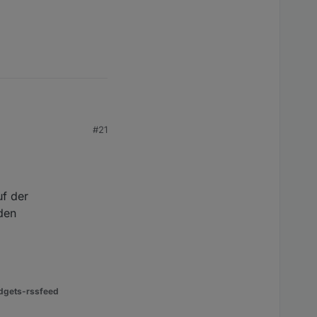
#21
 Probleme.
uf der
den
dgets-rssfeed