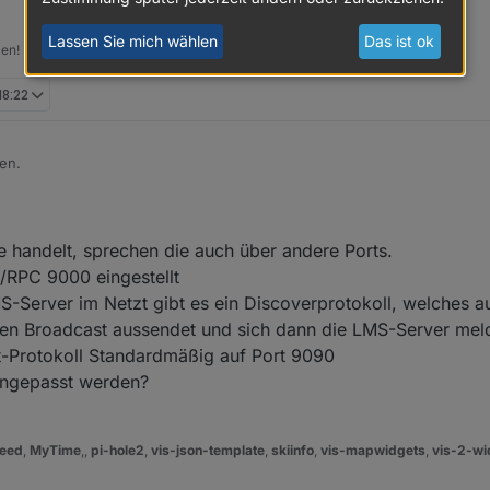
Lassen Sie mich wählen
Das ist ok
len!
18:22
en.
der Media Server läuft bei mir schon lange auf den Standartports ohne
Der Container ist übrigens der von buanet
e handelt, sprechen die auch über andere Ports.
/RPC 9000 eingestellt
-Server im Netzt gibt es ein Discoverprotokoll, welches a
nen Broadcast aussendet und sich dann die LMS-Server mel
t-Protokoll Standardmäßig auf Port 9090
angepasst werden?
eed
,
MyTime
,,
pi-hole2
,
vis-json-template
,
skiinfo
,
vis-mapwidgets
,
vis-2-wi