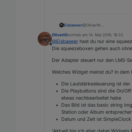
Eisbaeeer
@OliverW
Hi Oliver
OliverIO
schrieb am
14. Mai 2019, 18:22
Habe squeezebox zuhause. 
zuletzt editiert von
@
Eisbaeeer
hast du nur eine squee
Sieht gut aus, würde ich g
Offline
Gruß Eisbaeeer
Die squeezeboxen gehen auch ohne S
Der Adapter steuert nur den LMS-Se
Welches Widget meinst du? In dem B
Die Lautstärkesteuerung ist de
Die Playbuttons sind die On/Off
etwas nachbearbeitet habe
Das Bild ist das basic string i
Station oder Album entspreche
Datum und Zeit ist SimpleCloc
'Aktuell bin ich aber dabei Widgets