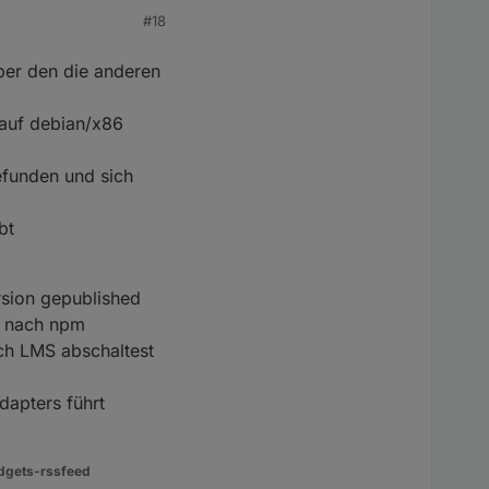
#18
ber den die anderen
 auf debian/x86
efunden und sich
bt
rsion gepublished
h nach npm
ch LMS abschaltest
dapters führt
dgets-rssfeed