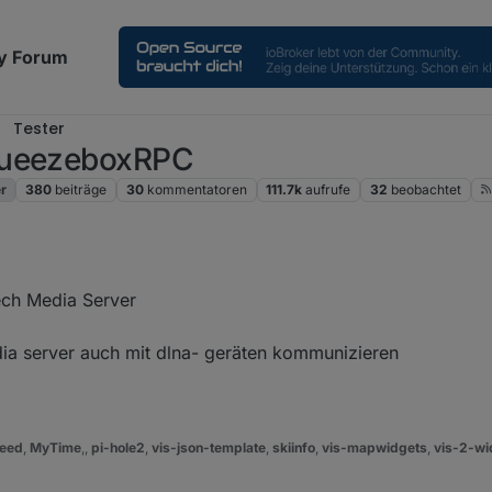
y Forum
Tester
SqueezeboxRPC
r
380
beiträge
30
kommentatoren
111.7k
aufrufe
32
beobachtet
tech Media Server
ia server auch mit dlna- geräten kommunizieren
eed
,
MyTime
,,
pi-hole2
,
vis-json-template
,
skiinfo
,
vis-mapwidgets
,
vis-2-wi