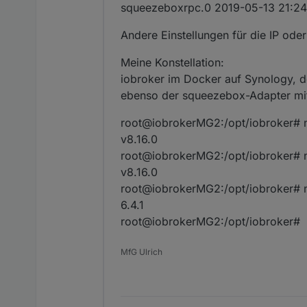
squeezeboxrpc.0 2019-05-13 21:24:3
Andere Einstellungen für die IP ode
Meine Konstellation:
iobroker im Docker auf Synology, de
ebenso der squeezebox-Adapter mit 
root@iobrokerMG2:/opt/iobroker# 
v8.16.0
root@iobrokerMG2:/opt/iobroker# 
v8.16.0
root@iobrokerMG2:/opt/iobroker# 
6.4.1
root@iobrokerMG2:/opt/iobroker#
MfG Ulrich