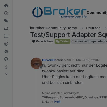
Weiter zum Inhalt
Communit
ioBroker Community Home
Deutsch
Test/Support Adapter 
Verschoben
Tester
squeezeboxrpc adapte
OliverIO
schrieb am
11. Mai 2019, 22:07
zuletzt editiert von
hi, twonky geht nicht, nur der Logi
Offline
twonky basiert auf dlna
Über Plugins kann der Logitech med
und bei sich einbinden.
Meine Adapter und Widgets
TVProgram
,
SqueezeboxRPC
,
OpenLiga
,
RSSF
Links im
Profil