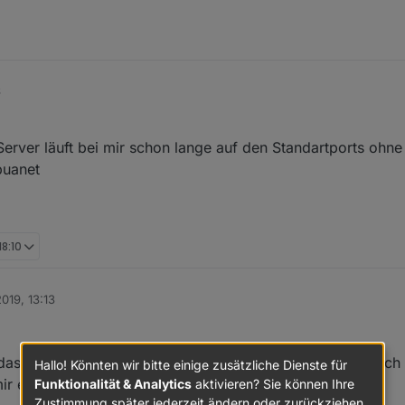
6
erver läuft bei mir schon lange auf den Standartports ohn
buanet
18:10
2019, 13:13
 bei Gelegenheit testen. Kannst du dein Widget für mich 
Hallo! Könnten wir bitte einige zusätzliche Dienste für
ir einsetzen.
Funktionalität & Analytics
aktivieren? Sie können Ihre
Zustimmung später jederzeit ändern oder zurückziehen.