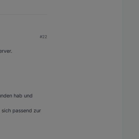
#22
portieren?
erver.
funden hab und
s sich passend zur