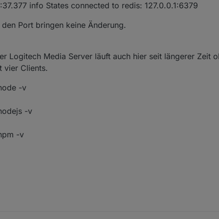
7.377 info States connected to redis: 127.0.0.1:6379
r den Port bringen keine Änderung.
r Logitech Media Server läuft auch hier seit längerer Zeit 
vier Clients.
node -v
nodejs -v
npm -v