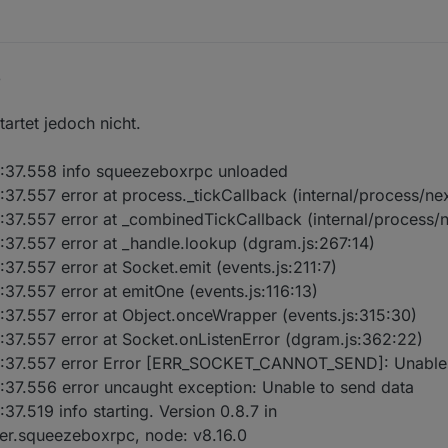
3
tartet jedoch nicht.
:37.558 info squeezeboxrpc unloaded
.557 error at process._tickCallback (internal/process/next
7.557 error at _combinedTickCallback (internal/process/nex
7.557 error at _handle.lookup (dgram.js:267:14)
7.557 error at Socket.emit (events.js:211:7)
7.557 error at emitOne (events.js:116:13)
37.557 error at Object.onceWrapper (events.js:315:30)
7.557 error at Socket.onListenError (dgram.js:362:22)
:37.557 error Error [ERR_SOCKET_CANNOT_SEND]: Unable 
37.556 error uncaught exception: Unable to send data
.519 info starting. Version 0.8.7 in
er.squeezeboxrpc, node: v8.16.0