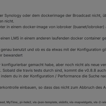
f der Synology oder dem dockerimage der Broadcast nicht, ü
n nicht.
pter in einem docker-image von iobroker (buanet/iobroker)
hat einen LMS in einem anderen laufenden docker container g
 genau benutzt und ob es da etwas mit der Konfiguration gi
ehr bewandert
y konfigurierbar gemacht habe, aber noch nicht als neue ve
 Sobald die travis tests durch sind, kommt die v0.8.8 auc
 indem du in der Konfiguration / Performance die Suche na
erkontrolle einbauen, so dass das nicht zum Abbruch des A
eed
,
MyTime
,,
pi-hole2
,
vis-json-template
,
skiinfo
,
vis-mapwidgets
,
vis-2-wi