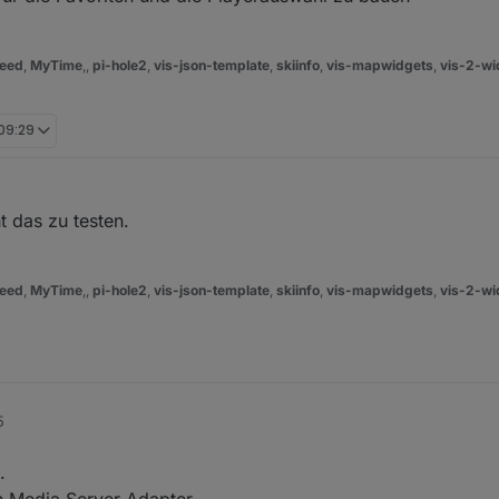
eed
,
MyTime
,,
pi-hole2
,
vis-json-template
,
skiinfo
,
vis-mapwidgets
,
vis-2-wi
 09:29
 das zu testen.
eed
,
MyTime
,,
pi-hole2
,
vis-json-template
,
skiinfo
,
vis-mapwidgets
,
vis-2-wi
5
.
en Media Server Adapter.