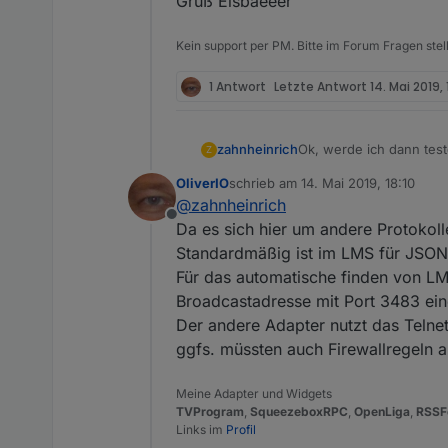
Gruß Eisbaeeer
Kein support per PM. Bitte im Forum Fragen stel
1 Antwort
Letzte Antwort
14. Mai 2019, 
Ok, werde ich dann test
zahnheinrich
Z
OliverIO
schrieb am
14. Mai 2019, 18:10
Wie schon geschrieben, 
zuletzt editiert von
@
zahnheinrich
Offline
Da es sich hier um andere Protokoll
Standardmäßig ist im LMS für JSON
Für das automatische finden von LMS
Broadcastadresse mit Port 3483 ei
Der andere Adapter nutzt das Telne
ggfs. müssten auch Firewallregeln 
Meine Adapter und Widgets
TVProgram
,
SqueezeboxRPC
,
OpenLiga
,
RSSF
Links im
Profil