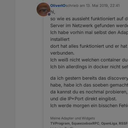
OliverIO
schrieb am
13. Mai 2019, 22:41
zuletzt editiert von
hi,
Offline
so wie es aussieht funktioniert au
Server im Netzwerk gefunden werde
Ich habe vorhin mal selbst den Ada
installiert
dort hat alles funktioniert und er 
verbunden.
Ich weiß nicht welchen container du
Ich bin allerdings in docker nicht s
da ich gestern bereits das discover
habe, habe ich das soeben gemacht.
da kannst du es nochmal probieren,
und die IP+Port direkt eingibst.
Ich werde morgen ein bisschen Fehl
Meine Adapter und Widgets
TVProgram
,
SqueezeboxRPC
,
OpenLiga
,
RSSF