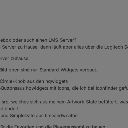
Werde das bei Gelegenheit testen. Kannst du dein Widget für mich ex
zebox oder auch einen LMS-Server?
erne bei mir einsetzen.
erver zu Hause, dann läuft aber alles über die Logitech S
rver zuhause.
ild oben sind nur Standard-Widgets verbaut.
r Circle-Knob aus den hqwidgets
-Buttonsaus hqwidgets mit Icons, die ich bei Iconfinder ge
mg src, welches sich aus meinem Artwork-State befüttert, wa
nd ändert
k und SimpleDate aus timeandweather
 für die Favoriten und die Playerauswahl zu bauen