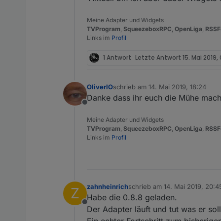
Meine Adapter und Widgets
TVProgram
,
SqueezeboxRPC
,
OpenLiga
,
RSSF
Links im
Profil
1 Antwort
Letzte Antwort
15. Mai 2019,
OliverIO
schrieb am
14. Mai 2019, 18:24
zuletzt editiert von
Danke dass ihr euch die Mühe macht
Offline
Meine Adapter und Widgets
TVProgram
,
SqueezeboxRPC
,
OpenLiga
,
RSSF
Links im
Profil
zahnheinrich
schrieb am
14. Mai 2019, 20:4
Z
zuletzt editiert von
Habe die 0.8.8 geladen.
Offline
Der Adapter läuft und tut was er soll
Ein echter Fortschritt zum bisherig