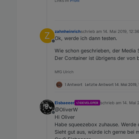
Links im
Profil
zahnheinrich
schrieb am
14. Mai 2019, 12:3
Z
zuletzt editiert von
Ok, werde ich dann testen.
Offline
Wie schon geschrieben, der Media S
Der Container ist übrigens der von 
MfG Ulrich
1 Antwort
Letzte Antwort
14. Mai 2019, 
Eisbaeeer
schrieb am
14. Mai 
DEVELOPER
zuletzt editiert von
@OliverW
Offline
Hi Oliver
Habe squeezebox zuhause. Werde das
Sieht gut aus, würde ich gerne bei m