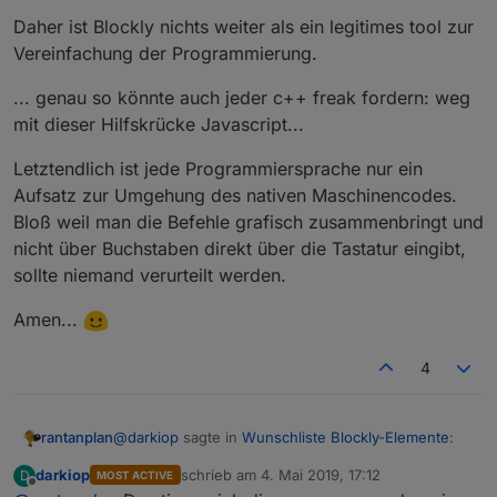
Daher ist Blockly nichts weiter als ein legitimes tool zur
Vereinfachung der Programmierung.
... genau so könnte auch jeder c++ freak fordern: weg
mit dieser Hilfskrücke Javascript...
Letztendlich ist jede Programmiersprache nur ein
Aufsatz zur Umgehung des nativen Maschinencodes.
Bloß weil man die Befehle grafisch zusammenbringt und
nicht über Buchstaben direkt über die Tastatur eingibt,
sollte niemand verurteilt werden.
Amen...
4
@
darkiop
sagte in
Wunschliste Blockly-Elemente
:
rantanplan
darkiop
schrieb am
4. Mai 2019, 17:12
D
MOST ACTIVE
zuletzt editiert von
Offline