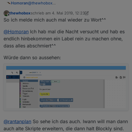
@
thewhobox
Homoran
Ich weiß nicht ob das geht:
thewhobox
schrieb am
4. Mai 2019, 12:23
in der Block-Auswahl eine horizontale Trennlinie?
zuletzt editiert von thewhobox
5. Apr. 2019, 14:24
Offline
So ich melde mich auch mal wieder zu Wort^^
Oben BASIC
Unten EXPERT
Dann bleiben die Expertenblöcke wenigstens im
@
Homoran
Ich hab mal die Nacht versucht und hab es
richtigen Kontext
Wenn möglich mit den Überschriften
endlich hinbekommen ein Label rein zu machen ohne,
dass alles abschmiert^^
Würde dann so aussehen:
@
rantanplan
So sehe ich das auch. Iwann will man dann
auch alte Skripte erweitern, die dann halt Blockly sind.