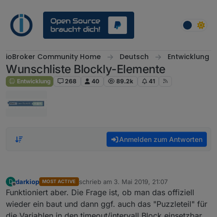
Weiter zum Inhalt
ioBroker Community Home
Deutsch
Entwicklung
Wunschliste Blockly-Elemente
Entwicklung
268
40
89.2k
41
Anmelden zum Antworten
darkiop
schrieb am
3. Mai 2019, 21:07
D
MOST ACTIVE
zuletzt editiert von
Offline
Funktioniert aber. Die Frage ist, ob man das offiziell
wieder ein baut und dann ggf. auch das "Puzzleteil" für
die Variablen in den timeout/intervall Block einsetzbar