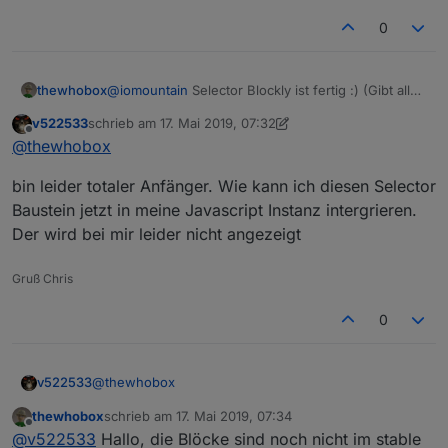
0
thewhobox
@
iomountain
Selector Blockly ist fertig :) (Gibt alle
IDs als Array zurück)
v522533
schrieb am
17. Mai 2019, 07:32
zuletzt editiert von v522533
Offline
@
thewhobox
bin leider totaler Anfänger. Wie kann ich diesen Selector
Baustein jetzt in meine Javascript Instanz intergrieren.
Der wird bei mir leider nicht angezeigt
Gruß Chris
0
@
thewhobox
v522533
thewhobox
schrieb am
17. Mai 2019, 07:34
bin leider totaler Anfänger. Wie kann ich diesen
zuletzt editiert von
Offline
@
v522533
Hallo, die Blöcke sind noch nicht im stable
Selector Baustein jetzt in meine Javascript Instanz