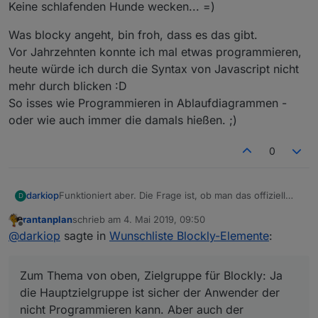
Keine schlafenden Hunde wecken... =)
Was blocky angeht, bin froh, dass es das gibt.
Vor Jahrzehnten konnte ich mal etwas programmieren,
heute würde ich durch die Syntax von Javascript nicht
mehr durch blicken :D
So isses wie Programmieren in Ablaufdiagrammen -
oder wie auch immer die damals hießen. ;)
0
Funktioniert aber. Die Frage ist, ob man das offiziell
darkiop
D
wieder ein baut und dann ggf. auch das "Puzzleteil"
rantanplan
schrieb am
4. Mai 2019, 09:50
für die Variablen in den timeout/intervall Block
Zum Thema von oben, Zielgruppe für Blockly: Ja die
zuletzt editiert von
Offline
@
darkiop
sagte in
Wunschliste Blockly-Elemente
:
einsetzbar macht.
Hauptzielgruppe ist sicher der Anwender der nicht
Programmieren kann. Aber auch der fortgeschrittene
nutzt sicher an der ein oder anderen Stelle Blockly. Ich
Zum Thema von oben, Zielgruppe für Blockly: Ja
finde es für SmartHome Themen sehr nützlich mit
Blockly zu arbeiten.
die Hauptzielgruppe ist sicher der Anwender der
nicht Programmieren kann. Aber auch der