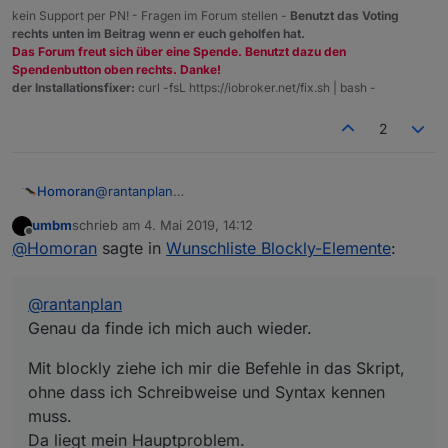
kein Support per PN! - Fragen im Forum stellen -
Benutzt das Voting
rechts unten im Beitrag wenn er euch geholfen hat.
Das Forum freut sich über eine Spende. Benutzt dazu den
Spendenbutton oben rechts. Danke!
der Installationsfixer:
curl -fsL https://iobroker.net/fix.sh | bash -
2
@
rantanplan
Homoran
Genau da finde ich mich auch wieder.
umbm
schrieb am
4. Mai 2019, 14:12
Mit blockly ziehe ich mir die Befehle in das Skript,
zuletzt editiert von
Offline
@
Homoran
sagte in
Wunschliste Blockly-Elemente
:
ohne dass ich Schreibweise und Syntax kennen
muss.
Da liegt mein Hauptproblem.
@
rantanplan
Ich traue mir zwar zu ein bestehendes Skript
(weitestgehend) nachzuvollziehen, aber nicht es in
Genau da finde ich mich auch wieder.
js korrekt zu erstellen.
Mit blockly ziehe ich mir die Befehle in das Skript,
ohne dass ich Schreibweise und Syntax kennen
muss.
Da liegt mein Hauptproblem.