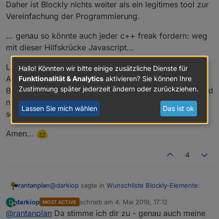
Daher ist Blockly nichts weiter als ein legitimes tool zur
Vereinfachung der Programmierung.
... genau so könnte auch jeder c++ freak fordern: weg
mit dieser Hilfskrücke Javascript...
Letztendlich ist jede Programmiersprache nur ein
Hallo! Könnten wir bitte einige zusätzliche Dienste für
Aufsatz zur Umgehung des nativen Maschinencodes.
Funktionalität & Analytics
aktivieren? Sie können Ihre
Zustimmung später jederzeit ändern oder zurückziehen.
Bloß weil man die Befehle grafisch zusammenbringt und
nicht über Buchstaben direkt über die Tastatur eingibt,
Lassen Sie mich wählen
Das ist ok
sollte niemand verurteilt werden.
Amen...
4
@
darkiop
sagte in
Wunschliste Blockly-Elemente
:
rantanplan
darkiop
schrieb am
4. Mai 2019, 17:12
D
MOST ACTIVE
zuletzt editiert von
Offline
@
rantanplan
Da stimme ich dir zu - genau auch meine
Zum Thema von oben, Zielgruppe für Blockly: