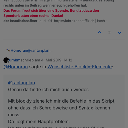
kein Support per PN! - Fragen im Forum stellen -
Benutzt das Voting
rechts unten im Beitrag wenn er euch geholfen hat.
Das Forum freut sich über eine Spende. Benutzt dazu den
Spendenbutton oben rechts. Danke!
der Installationsfixer:
curl -fsL https://iobroker.net/fix.sh | bash -
2
@
rantanplan
Homoran
Genau da finde ich mich auch wieder.
umbm
schrieb am
4. Mai 2019, 14:12
Mit blockly ziehe ich mir die Befehle in das Skript,
zuletzt editiert von
Offline
@
Homoran
sagte in
Wunschliste Blockly-Elemente
:
ohne dass ich Schreibweise und Syntax kennen
muss.
Da liegt mein Hauptproblem.
@
rantanplan
Ich traue mir zwar zu ein bestehendes Skript
(weitestgehend) nachzuvollziehen, aber nicht es in
Genau da finde ich mich auch wieder.
js korrekt zu erstellen.
Mit blockly ziehe ich mir die Befehle in das Skript,
ohne dass ich Schreibweise und Syntax kennen
muss.
Da liegt mein Hauptproblem.