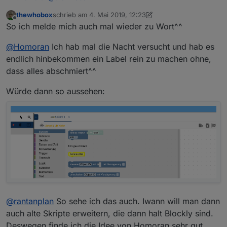
Ich weiß nicht ob das geht:
thewhobox
schrieb am
4. Mai 2019, 12:23
in der Block-Auswahl eine horizontale Trennlinie?
zuletzt editiert von thewhobox
5. Apr. 2019, 14:24
Offline
So ich melde mich auch mal wieder zu Wort^^
Oben BASIC
Unten EXPERT
Dann bleiben die Expertenblöcke wenigstens im
@
Homoran
Ich hab mal die Nacht versucht und hab es
richtigen Kontext
Wenn möglich mit den Überschriften
endlich hinbekommen ein Label rein zu machen ohne,
dass alles abschmiert^^
Würde dann so aussehen:
@
rantanplan
So sehe ich das auch. Iwann will man dann
auch alte Skripte erweitern, die dann halt Blockly sind.
Deswegen finde ich die Idee von Homoran sehr gut.