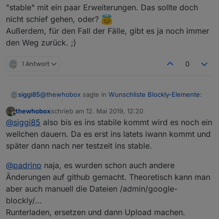
"stable" mit ein paar Erweiterungen. Das sollte doch
nicht schief gehen, oder?
Außerdem, für den Fall der Fälle, gibt es ja noch immer
den Weg zurück. ;)
1 Antwort
0
@
thewhobox
sagte in
Wunschliste Blockly-Elemente
:
siggi85
thewhobox
schrieb am
12. Mai 2019, 12:20
zuletzt editiert von
Offline
@
siggi85
also der pull Request würde
@
siggi85
also bis es ins stabile kommt wird es noch ein
angenommen.
weilchen dauern. Da es erst ins latets iwann kommt und
Beim Javascript Adapter bin ich nicht so
Wann es eine neue Version vom Javascript
später dann nach ner testzeit ins stable.
experimentierfreudig wie bei anderen, weil sehr viele
Adapter gibt weis ich nicht.
Skripte bei mir laufen. 🙈 Und ein ordentliches
@
padrino
naja, es wurden schon auch andere
Testsystem habe ich noch nicht, daher möchte ich hier
nur die offiziellen Repos nutzen. 🤪
Änderungen auf github gemacht. Theoretisch kann man
Danke für die Info! 👍
aber auch manuell die Dateien /admin/google-
blockly/...
Runterladen, ersetzen und dann Upload machen.