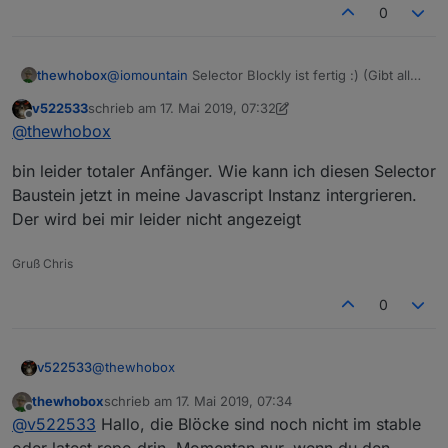
0
thewhobox
@
iomountain
Selector Blockly ist fertig :) (Gibt alle
IDs als Array zurück)
v522533
schrieb am
17. Mai 2019, 07:32
zuletzt editiert von v522533
Offline
@
thewhobox
bin leider totaler Anfänger. Wie kann ich diesen Selector
Baustein jetzt in meine Javascript Instanz intergrieren.
Der wird bei mir leider nicht angezeigt
Gruß Chris
0
@
thewhobox
v522533
thewhobox
schrieb am
17. Mai 2019, 07:34
bin leider totaler Anfänger. Wie kann ich diesen
zuletzt editiert von
Offline
@
v522533
Hallo, die Blöcke sind noch nicht im stable
Selector Baustein jetzt in meine Javascript Instanz
intergrieren. Der wird bei mir leider nicht angezeigt