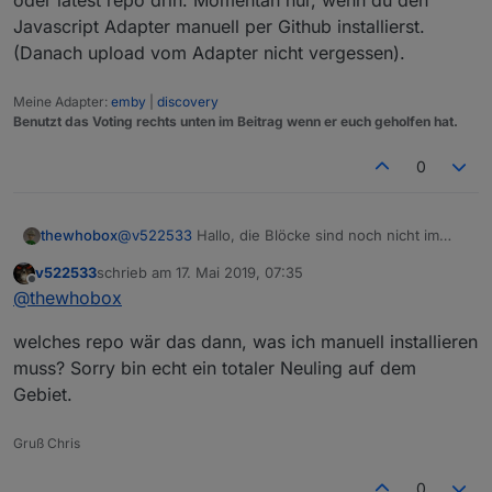
oder latest repo drin. Momentan nur, wenn du den
Javascript Adapter manuell per Github installierst.
(Danach upload vom Adapter nicht vergessen).
Meine Adapter:
emby
|
discovery
Benutzt das Voting rechts unten im Beitrag wenn er euch geholfen hat.
0
thewhobox
@
v522533
Hallo, die Blöcke sind noch nicht im
stable oder latest repo drin. Momentan nur, wenn
v522533
schrieb am
17. Mai 2019, 07:35
du den Javascript Adapter manuell per Github
zuletzt editiert von
Offline
@
thewhobox
installierst. (Danach upload vom Adapter nicht
vergessen).
welches repo wär das dann, was ich manuell installieren
muss? Sorry bin echt ein totaler Neuling auf dem
Gebiet.
Gruß Chris
0