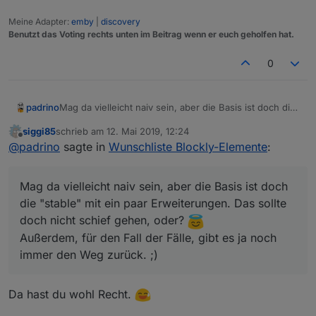
Meine Adapter:
emby
|
discovery
Benutzt das Voting rechts unten im Beitrag wenn er euch geholfen hat.
0
padrino
Mag da vielleicht naiv sein, aber die Basis ist doch die
"stable" mit ein paar Erweiterungen. Das sollte doch
siggi85
schrieb am
12. Mai 2019, 12:24
nicht schief gehen, oder?
zuletzt editiert von
Offline
@
padrino
sagte in
Wunschliste Blockly-Elemente
:
Außerdem, für den Fall der Fälle, gibt es ja noch immer
den Weg zurück. ;)
Mag da vielleicht naiv sein, aber die Basis ist doch
die "stable" mit ein paar Erweiterungen. Das sollte
doch nicht schief gehen, oder?
Außerdem, für den Fall der Fälle, gibt es ja noch
immer den Weg zurück. ;)
Da hast du wohl Recht.