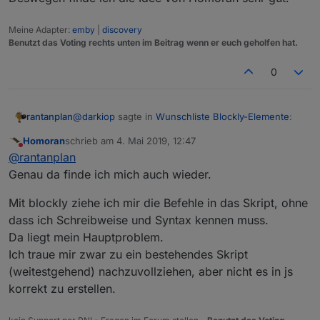
Meine Adapter:
emby
|
discovery
Benutzt das Voting rechts unten im Beitrag wenn er euch geholfen hat.
0
@
darkiop
sagte in
Wunschliste Blockly-Elemente
:
rantanplan
Homoran
schrieb am
4. Mai 2019, 12:47
zuletzt editiert von
Nicht stören
Zum Thema von oben, Zielgruppe für Blockly:
@
rantanplan
Ja die Hauptzielgruppe ist sicher der
Genau da finde ich mich auch wieder.
Aus Anfängern werden machmal Fortgeschrittene.
Anwender der nicht Programmieren kann.
Und die Begehrlichkeiten wachsen ziemlich schnell.
Aber auch der fortgeschrittene nutzt sicher an
Mit blockly ziehe ich mir die Befehle in das Skript, ohne
Da sollte Blockly keine Einbahnstrasse sein.
Blockly sollte/muss erweitert werden, aber immer
der ein oder anderen Stelle Blockly. Ich finde
dass ich Schreibweise und Syntax kennen muss.
Den Spruch "na dann sollen die doch JS lernen"
mit dem Hintergrund, das es Blockly ist.
es für SmartHome Themen sehr nützlich mit
finde ich immer sehr unangebracht und weltfremd.
Da liegt mein Hauptproblem.
Blockly zu arbeiten.
Ich traue mir zwar zu ein bestehendes Skript
(weitestgehend) nachzuvollziehen, aber nicht es in js
korrekt zu erstellen.