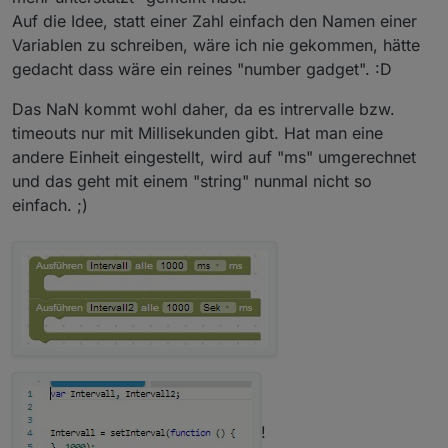
Auf die Idee, statt einer Zahl einfach den Namen einer
Variablen zu schreiben, wäre ich nie gekommen, hätte
gedacht dass wäre ein reines "number gadget". :D
Das NaN kommt wohl daher, da es intrervalle bzw.
Aber wie gesagt: Offiziell wird das nicht mehr
timeouts nur mit Millisekunden gibt. Hat man eine
unterstützt, so meine Erfahrung aus dem Forum.
Solange es geht ist ja aber gut, sollte man nur wissen.
andere Einheit eingestellt, wird auf "ms" umgerechnet
und das geht mit einem "string" nunmal nicht so
einfach. ;)
!