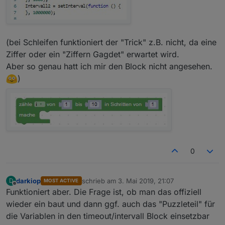
(bei Schleifen funktioniert der "Trick" z.B. nicht, da eine
Ziffer oder ein "Ziffern Gagdet" erwartet wird.
Aber so genau hatt ich mir den Block nicht angesehen.
)
0
darkiop
schrieb am
3. Mai 2019, 21:07
D
MOST ACTIVE
zuletzt editiert von
Offline
Funktioniert aber. Die Frage ist, ob man das offiziell
wieder ein baut und dann ggf. auch das "Puzzleteil" für
die Variablen in den timeout/intervall Block einsetzbar