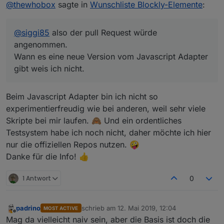
Offline
@
thewhobox
sagte in
Wunschliste Blockly-Elemente
:
Adapter gibt weis ich nicht.
@
siggi85
also der pull Request würde
angenommen.
Wann es eine neue Version vom Javascript Adapter
gibt weis ich nicht.
Beim Javascript Adapter bin ich nicht so
experimentierfreudig wie bei anderen, weil sehr viele
Skripte bei mir laufen. 🙈 Und ein ordentliches
Testsystem habe ich noch nicht, daher möchte ich hier
nur die offiziellen Repos nutzen. 🤪
Danke für die Info! 👍
1 Antwort
0
padrino
schrieb am
12. Mai 2019, 12:04
MOST ACTIVE
zuletzt editiert von
Offline
Mag da vielleicht naiv sein, aber die Basis ist doch die