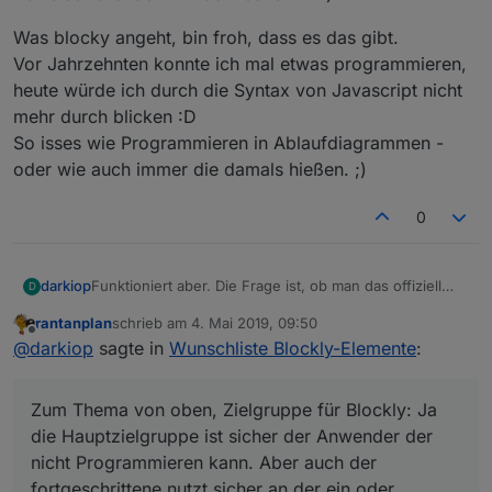
Was blocky angeht, bin froh, dass es das gibt.
Vor Jahrzehnten konnte ich mal etwas programmieren,
heute würde ich durch die Syntax von Javascript nicht
mehr durch blicken :D
So isses wie Programmieren in Ablaufdiagrammen -
oder wie auch immer die damals hießen. ;)
0
Funktioniert aber. Die Frage ist, ob man das offiziell
darkiop
D
wieder ein baut und dann ggf. auch das "Puzzleteil"
rantanplan
schrieb am
4. Mai 2019, 09:50
für die Variablen in den timeout/intervall Block
Zum Thema von oben, Zielgruppe für Blockly: Ja die
zuletzt editiert von
Offline
@
darkiop
sagte in
Wunschliste Blockly-Elemente
:
einsetzbar macht.
Hauptzielgruppe ist sicher der Anwender der nicht
Programmieren kann. Aber auch der fortgeschrittene
nutzt sicher an der ein oder anderen Stelle Blockly. Ich
Zum Thema von oben, Zielgruppe für Blockly: Ja
finde es für SmartHome Themen sehr nützlich mit
Blockly zu arbeiten.
die Hauptzielgruppe ist sicher der Anwender der
nicht Programmieren kann. Aber auch der
fortgeschrittene nutzt sicher an der ein oder