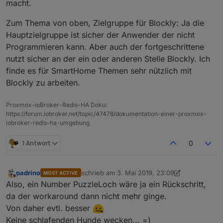
macht.
Zum Thema von oben, Zielgruppe für Blockly: Ja die
Hauptzielgruppe ist sicher der Anwender der nicht
Programmieren kann. Aber auch der fortgeschrittene
nutzt sicher an der ein oder anderen Stelle Blockly. Ich
finde es für SmartHome Themen sehr nützlich mit
Blockly zu arbeiten.
Proxmox-ioBroker-Redis-HA Doku:
https://forum.iobroker.net/topic/47478/dokumentation-einer-proxmox-
iobroker-redis-ha-umgebung
1 Antwort
0
padrino
schrieb am
3. Mai 2019, 23:09
MOST ACTIVE
zuletzt editiert von padrino
5. Apr. 2019, 01:16
Offline
Also, ein Number PuzzleLoch wäre ja ein Rückschritt,
da der workaround dann nicht mehr ginge.
Von daher evtl. besser
Keine schlafenden Hunde wecken... =)