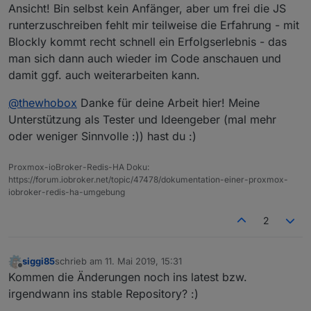
Ja die Hauptzielgruppe ist sicher der
Ansicht! Bin selbst kein Anfänger, aber um frei die JS
Aus Anfängern werden machmal Fortgeschrittene.
Anwender der nicht Programmieren kann.
runterzuschreiben fehlt mir teilweise die Erfahrung - mit
Und die Begehrlichkeiten wachsen ziemlich schnell.
Aber auch der fortgeschrittene nutzt sicher an
Blockly kommt recht schnell ein Erfolgserlebnis - das
Da sollte Blockly keine Einbahnstrasse sein.
Blockly sollte/muss erweitert werden, aber immer
der ein oder anderen Stelle Blockly. Ich finde
Den Spruch "na dann sollen die doch JS lernen"
mit dem Hintergrund, das es Blockly ist.
es für SmartHome Themen sehr nützlich mit
man sich dann auch wieder im Code anschauen und
finde ich immer sehr unangebracht und weltfremd.
Blockly zu arbeiten.
damit ggf. auch weiterarbeiten kann.
@
thewhobox
Danke für deine Arbeit hier! Meine
Unterstützung als Tester und Ideengeber (mal mehr
oder weniger Sinnvolle :)) hast du :)
Proxmox-ioBroker-Redis-HA Doku:
https://forum.iobroker.net/topic/47478/dokumentation-einer-proxmox-
iobroker-redis-ha-umgebung
2
siggi85
schrieb am
11. Mai 2019, 15:31
zuletzt editiert von
Offline
Kommen die Änderungen noch ins latest bzw.
irgendwann ins stable Repository? :)