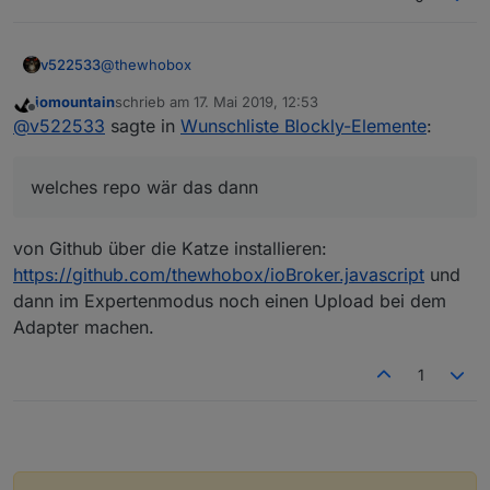
@
thewhobox
v522533
iomountain
schrieb am
17. Mai 2019, 12:53
welches repo wär das dann, was ich manuell
zuletzt editiert von
Offline
@
v522533
sagte in
Wunschliste Blockly-Elemente
:
installieren muss? Sorry bin echt ein totaler Neuling
auf dem Gebiet.
welches repo wär das dann
von Github über die Katze installieren:
https://github.com/thewhobox/ioBroker.javascript
und
dann im Expertenmodus noch einen Upload bei dem
Adapter machen.
1