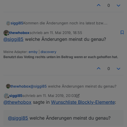
0
siggi85
Kommen die Änderungen noch ins latest bzw.
irgendwann ins stable Repository? :)
thewhobox
schrieb am
11. Mai 2019, 18:55
zuletzt editiert von
Offline
@
siggi85
welche Änderungen meinst du genau?
Meine Adapter:
emby
|
discovery
Benutzt das Voting rechts unten im Beitrag wenn er euch geholfen hat.
0
thewhobox
@
siggi85
welche Änderungen meinst du genau?
siggi85
schrieb am
11. Mai 2019, 20:03
zuletzt editiert von siggi85
5. Nov. 2019, 22:03
Offline
@
thewhobox
sagte in
Wunschliste Blockly-Elemente
:
@
siggi85
welche Änderungen meinst du genau?