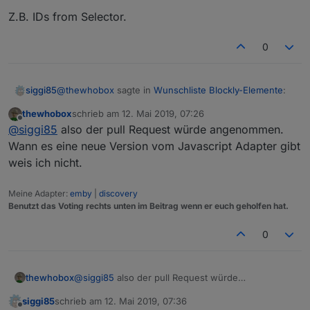
Z.B. IDs from Selector.
0
@
thewhobox
sagte in
Wunschliste Blockly-Elemente
:
siggi85
thewhobox
schrieb am
12. Mai 2019, 07:26
zuletzt editiert von
Offline
@
siggi85
welche Änderungen meinst du genau?
@
siggi85
also der pull Request würde angenommen.
Wann es eine neue Version vom Javascript Adapter gibt
weis ich nicht.
Z.B. IDs from Selector.
Meine Adapter:
emby
|
discovery
Benutzt das Voting rechts unten im Beitrag wenn er euch geholfen hat.
0
thewhobox
@
siggi85
also der pull Request würde
angenommen.
siggi85
schrieb am
12. Mai 2019, 07:36
Wann es eine neue Version vom Javascript
zuletzt editiert von