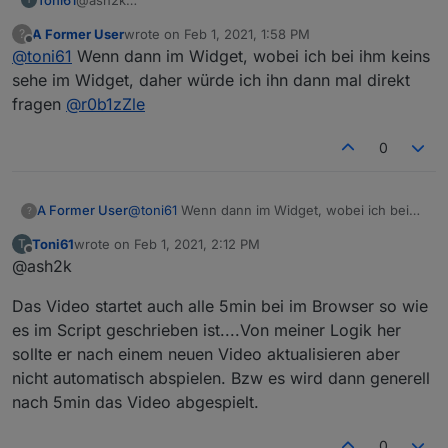
Hallo Danke für die schnelle Antwort.
A Former User
wrote on
Feb 1, 2021, 1:58 PM
?
Ich habe folgendes genommen von r0b1zZle am
last edited by
Offline
@
toni61
Wenn dann im Widget, wobei ich bei ihm keins
30.01.2021 21:26. Wollte jetzt nicht alles hier
reinkopieren. Leider weiß ich nicht wie ich so ein
Du sagst ich kann das autoplay rauslöschen aus dem
sehe im Widget, daher würde ich ihn dann mal direkt
Dropdown mache...
Script im iobroker oder im Widget?
fragen
@
r0b1zZle
Gruß Toni
0
A Former User
@
toni61
Wenn dann im Widget, wobei ich bei
?
ihm keins sehe im Widget, daher würde ich ihn
Toni61
wrote on
Feb 1, 2021, 2:12 PM
T
dann mal direkt fragen
@
r0b1zZle
last edited by
Offline
@ash2k
Das Video startet auch alle 5min bei im Browser so wie
es im Script geschrieben ist....Von meiner Logik her
sollte er nach einem neuen Video aktualisieren aber
nicht automatisch abspielen. Bzw es wird dann generell
nach 5min das Video abgespielt.
0