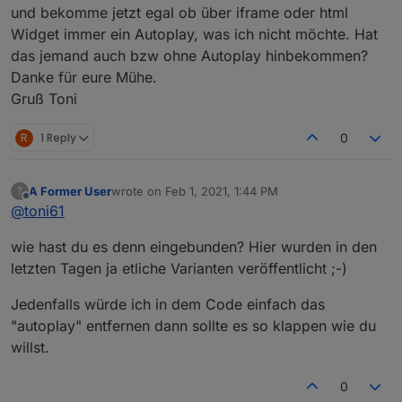
"Tagesschau in 100s" eingebunden?
:
und bekomme jetzt egal ob über iframe oder html
Jau, hatte das so übernommen und vergessen
Widget immer ein Autoplay, was ich nicht möchte. Hat
anzupassen. Ich editiere es oben gleich. Danke für
<video src='{javascript.0.Tagesschau}'
das jemand auch bzw ohne Autoplay hinbekommen?
den Hinweis.
width='2000' height='1125' poster='video-
Danke für eure Mühe.
standbild.jpg' autobuffer autoplay controls>
Gruß Toni
<div>Scha</div></video>
R
1 Reply
0
Kannst du mir sagen, warum dieser Teil mit drin
steht ?
<div>Scha</div>
A Former User
wrote on
Feb 1, 2021, 1:44 PM
?
last edited by
Offline
@
toni61
Weiterhin würde mich auch interessieren ob man
die Lautstärke mitgeben kann?
wie hast du es denn eingebunden? Hier wurden in den
mfg
letzten Tagen ja etliche Varianten veröffentlicht ;-)
dieter
Jedenfalls würde ich in dem Code einfach das
"autoplay" entfernen dann sollte es so klappen wie du
willst.
0