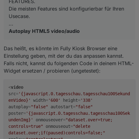
FEATURES.
Die meisten Features sind konfigurierbar für Ihren
Usecase.
...
Autoplay HTML5 video/audio
Das heißt, es könnte im Fully Kiosk Browser eine
Einstellung geben, mit der du das anpassen kannst.
Falls nicht, kannst du folgenden Code in deinem HTML-
Widget ersetzen / probieren (ungetestet):
<
video
src
=
'{javascript.0.tagesschau.tagesschau100Sekund
enVideo}'
width
=
'600'
height
=
'338'
autoplay
=
"false"
autostart
=
"false"
poster
=
'{javascript.0.tagesschau.tagesschau100Sek
undenImg}'
onmouseover
=
"dataset.over=true;
controls=true"
onmouseout
=
"delete
dataset.over;if(paused)controls=false;"