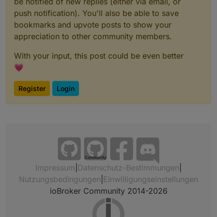
be notified of new replies (either via email, or
push notification). You'll also be able to save
bookmarks and upvote posts to show your
appreciation to other community members.
With your input, this post could be even better
💗
Register
Login
Community
Impressum
|
Datenschutz-Bestimmungen
|
Nutzungsbedingungen
|
Einwilligungseinstellungen
ioBroker Community 2014-2026