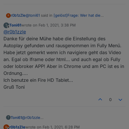
@
toni61
said in
[gelöst]Frage: Wer hat die
r0b1zZle
R
"Tagesschau in 100s" eingebunden?
:
Toni61
wrote on
Feb 1, 2021, 3:38 PM
T
last edited by
Offline
@
r0b1zzle
Hallo zusammen ich benutze den Fully Kisosk
Browser und bekomme jetzt egal ob über iframe
Danke für deine Mühe habe die Einstellung des
Das habe ich gefunden in den Features vom Fully
oder html Widget immer ein Autoplay, was ich
Autoplay gefunden und rausgenommen im Fully Menü.
Kiosk Browser:
nicht möchte. Hat das jemand auch bzw ohne
Habe jetzt gemerkt wenn ich navigiere geht das Video
Autoplay hinbekommen? Danke für eure Mühe.
FEATURES.
Gruß Toni
an. Egal ob Iframe oder html... und auch egal ob Fully
Die meisten Features sind konfigurierbar für
oder Iobroker APP! Aber in Chrome und am PC ist es in
Das heißt, es könnte im Fully Kiosk Browser eine
Ihren Usecase.
Einstellung geben, mit der du das anpassen kannst.
Ordnung....
...
Falls nicht, kannst du folgenden Code in deinem
Autoplay HTML5 video/audio
Ich benutze ein Fire HD Tablet...
HTML-Widget ersetzen / probieren (ungetestet):
Gruß Toni
oder
0
<div>

<video id="Movie" src='{javascript.0.tagessc
<script>

Toni61
@
r0b1zzle
T
    var vid = document.getElementById("Movie"
Danke für deine Mühe habe die Einstellung des
    vid.autoplay = false;

r0b1zZle
wrote on
Feb 1, 2021, 6:28 PM
R
Autoplay gefunden und rausgenommen im Fully Menü.