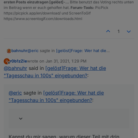
ersten Posts einzutragen [gelöst]-...
Bitte benutzt das Voting rechts unten
</script>
im Beitrag wenn er euch geholfen hat.
Forum-Tools:
PicPick
</div>
https://picpick.app/en/download/ und ScreenToGif
https://www.screentogif.com/downloads.html
1
@
eric
sagte in
[gelöst]Frage: Wer hat die
bahnuhr
"Tagesschau in 100s" eingebunden?
:
r0b1zZle
wrote on
Jan 31, 2021, 1:29 PM
R
last edited by
Offline
@
bahnuhr
said in
<video src='{javascript.0.Tagesschau}'
[gelöst]Frage: Wer hat die
width='2000' height='1125' poster='video-
"Tagesschau in 100s" eingebunden?
:
Kannst du mir sagen, warum dieser Teil mit drin steht
standbild.jpg' autobuffer autoplay controls>
?
<div>Scha</div></video>
<div>Scha</div>
Weiterhin würde mich auch interessieren ob man die
@
eric
sagte in
[gelöst]Frage: Wer hat die
Lautstärke mitgeben kann?
"Tagesschau in 100s" eingebunden?
:
mfg
dieter
Kannst du mir sagen, warum dieser Teil mit drin