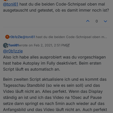
last edited by
Offline
    vid.load();

@
toni61
hast du die beiden Code-Schnipsel oben mal
Habe jetzt gemerkt wenn ich navigiere geht das Video
</script>

an. Egal ob Iframe oder html... und auch egal ob Fully
ausgetauscht und getestet, ob es damit immer noch ist?
oder Iobroker APP! Aber in Chrome und am PC ist es in
Ordnung....
0
Ich benutze ein Fire HD Tablet...
Gruß Toni
r0b1zZle
@
toni61
hast du die beiden Code-Schnipsel oben mal
R
ausgetauscht und getestet, ob es damit immer noch
Toni61
wrote on
Feb 2, 2021, 2:51 PM
T
ist?
last edited by Toni61
Feb 2, 2021, 4:47 PM
Offline
@
r0b1zzle
Also ich habe alles ausprobiert was du vorgeschlagen
hast habe Autoplay im Fully deaktiviert. Beim ersten
Script läuft es automatisch an.
Beim zweiten Script aktualisiere ich und es kommt das
Tagesschau Standbild (so wie es sein soll) und das
Video läuft nicht an. Alles perfekt. Wenn das Display
ständig an ist und ich das Video na 10sec auf Pause
setze dann springt es nach 5min auch wieder auf das
Anfangsbild und das Video läuft nicht an. Auch perfekt