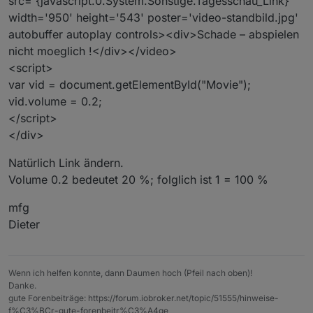
src='{javascript.0.System.Sonstige.Tagesschau_Link}'
width='950' height='543' poster='video-standbild.jpg'
autobuffer autoplay controls><div>Schade – abspielen
nicht moeglich !</div></video>
<script>
var vid = document.getElementById("Movie");
vid.volume = 0.2;
</script>
</div>
Natürlich Link ändern.
Volume 0.2 bedeutet 20 %; folglich ist 1 = 100 %
mfg
Dieter
Wenn ich helfen konnte, dann Daumen hoch (Pfeil nach oben)!
Danke.
gute Forenbeiträge: https://forum.iobroker.net/topic/51555/hinweise-
f%C3%BCr-gute-forenbeitr%C3%A4ge