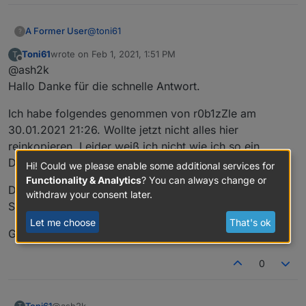
@
toni61
A Former User
?
Toni61
wrote on
Feb 1, 2021, 1:51 PM
T
wie hast du es denn eingebunden? Hier
last edited by
Offline
@ash2k
wurden in den letzten Tagen ja etliche
Varianten veröffentlicht ;-)
Jedenfalls würde ich in dem Code einfach das
Hallo Danke für die schnelle Antwort.
"autoplay" entfernen dann sollte es so klappen
wie du willst.
Ich habe folgendes genommen von r0b1zZle am
30.01.2021 21:26. Wollte jetzt nicht alles hier
reinkopieren. Leider weiß ich nicht wie ich so ein
Dropdown mache...
Hi! Could we please enable some additional services for
Functionality & Analytics
? You can always change or
Du sagst ich kann das autoplay rauslöschen aus dem
withdraw your consent later.
Script im iobroker oder im Widget?
Let me choose
That's ok
Gruß Toni
0
@ash2k
Toni61
T