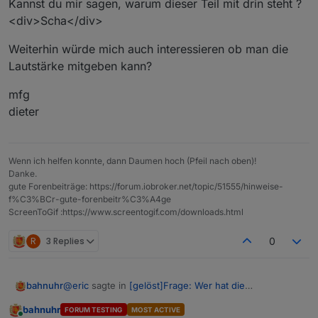
Kannst du mir sagen, warum dieser Teil mit drin steht ?
createState('javascript.0.Tagesschau','', {

<div>Scha</div>
    name: 'Link zu Tagesschau in 100s',

    desc: 'geparster Link aus tagesschau.de',

Weiterhin würde mich auch interessieren ob man die
    type: 'string'

Lautstärke mitgeben kann?
});

mfg
createState('javascript.0.TagesschauTemp','', {

dieter
    name: 'TagesschauTemp',

    desc: 'TagesschauTemp',

    type: 'string'

});

Wenn ich helfen konnte, dann Daumen hoch (Pfeil nach oben)!
Danke.
var idURL = "javascript.0.Tagesschau";

gute Forenbeiträge: https://forum.iobroker.net/topic/51555/hinweise-
var link = 'http://www.tagesschau.de/100sekunden/
f%C3%BCr-gute-forenbeitr%C3%A4ge
//var link = 'http://www.google.de';

ScreenToGif :https://www.screentogif.com/downloads.html
var film_url;

R
3 Replies
0
function findeURL () {   

@
eric
sagte in
[gelöst]Frage: Wer hat die
bahnuhr
    var optin = true;

"Tagesschau in 100s" eingebunden?
:
    var request = require('request');

bahnuhr
FORUM TESTING
MOST ACTIVE