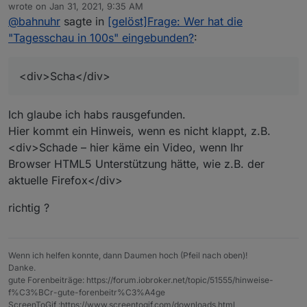
Online
<video src='{javascript.0.Tagesschau}'
wrote on
Jan 31, 2021, 9:35 AM
    if (optin) try {

last edited by
width='2000' height='1125' poster='video-
@
bahnuhr
sagte in
[gelöst]Frage: Wer hat die
        request(link, function (error, response, 
Kannst du mir sagen, warum dieser Teil mit drin steht
standbild.jpg' autobuffer autoplay controls>
            if (!error && response.statusCode == 
"Tagesschau in 100s" eingebunden?
:
?
<div>Scha</div></video>
                fehlerCode = response.statusCode;
<div>Scha</div>
Weiterhin würde mich auch interessieren ob man die
                // kein Fehler, Inhalt in body

Lautstärke mitgeben kann?
<div>Scha</div>
                //log(body);

mfg
                setState("javascript.0.Tagesschau
dieter
                // HTML Code der Webseite: Inhal
Ich glaube ich habs rausgefunden.
                //sendTo("telegram.0", body);

                var text1 = '<meta name="twitter:
Hier kommt ein Hinweis, wenn es nicht klappt, z.B.
                    text2 = '<meta name="twitter
<div>Schade – hier käme ein Video, wenn Ihr
                var start = body.search(text1) + 
Browser HTML5 Unterstützung hätte, wie z.B. der
                var ende = body.search(text2);

aktuelle Firefox</div>
                if (logging) log('Startposition: 
                if (logging) log('Endposition: ' 
                var zwischenspeicher = ((start !
richtig ?
                zwischenspeicher = zwischenspeich
                zwischenspeicher = zwischenspeic
                film_url = zwischenspeicher + ".w
Wenn ich helfen konnte, dann Daumen hoch (Pfeil nach oben)!
Danke.
                setState(idURL, film_url);

gute Forenbeiträge: https://forum.iobroker.net/topic/51555/hinweise-
            } else  { // Error beim Einlesen

f%C3%BCr-gute-forenbeitr%C3%A4ge
                log(error, 'error'); 

ScreenToGif :https://www.screentogif.com/downloads.html