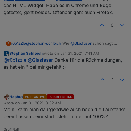
das HTML Widget. Habe es in Chrome und Edge
getestet, geht beides. Offenbar geht auch Firefox.
0
r0b1zZle
@
stephan-schleich
Wie
@
Glasfaser
schon sagt,
R
nutze das HTML Widget. Habe es in Chrome und
Stephan Schleich
wrote on
Jan 31, 2021, 7:41 AM
Edge getestet, geht beides. Offenbar geht auch
last edited by
Offline
@
r0b1zzle
@
Glasfaser
Danke für die Rückmeldungen,
Firefox.
es hat ein " bei mir gefehlt :)
1
Nashra
MOST ACTIVE
FORUM TESTING
Offline
wrote on
Jan 31, 2021, 8:32 AM
last edited by
Moin, kann man da irgendwie auch noch die Lautstärke
beeinflussen beim start, steht immer auf 100%?
Gruß Ralf