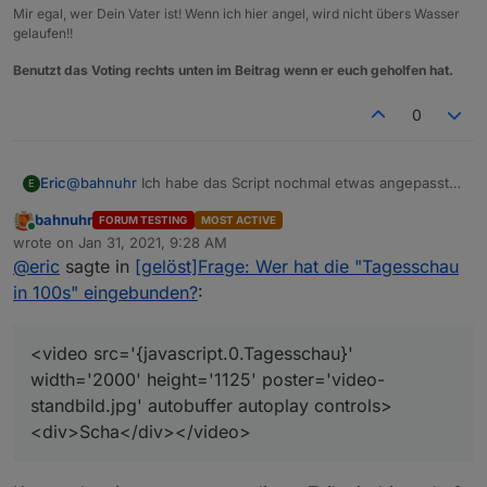
Mir egal, wer Dein Vater ist! Wenn ich hier angel, wird nicht übers Wasser
gelaufen!!
Benutzt das Voting rechts unten im Beitrag wenn er euch geholfen hat.
0
@
bahnuhr
Ich habe das Script nochmal etwas angepasst
Eric
E
und verwende jetzt nicht mehr die Seite sondern nehme
bahnuhr
FORUM TESTING
MOST ACTIVE
das Video als mp4 heraus. Dann klappt es auch mit dem
/* VIS Tagesschau_Link

Online
wrote on
Jan 31, 2021, 9:28 AM
Autoplay besser.
parsed die Seite https://www.tagesschau.de/100se
last edited by
Zum Anzeigen nimmst Du wieder das HTML Widget und
@
eric
sagte in
[gelöst]Frage: Wer hat die "Tagesschau
schreibt dort folgendes rein:
erstellt: 02.03.2016 von pix

in 100s" eingebunden?
:
<video src='{javascript.0.Tagesschau}' width='2000'
15.03.2016 zu Javascript Instanz 1 gewechselt

height='1125' poster='video-standbild.jpg' autobuffer
*/

autoplay controls><div>Scha</div></video>
<video src='{javascript.0.Tagesschau}'
width='2000' height='1125' poster='video-
standbild.jpg' autobuffer autoplay controls>
var logging = true;

<div>Scha</div></video>
var instanz = 'javascript.0.';

// ab hier nix mehr ändern
