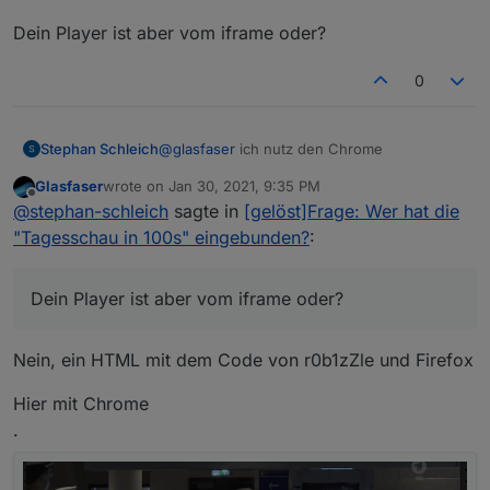
.
Dein Player ist aber vom iframe oder?
0
@
glasfaser
ich nutz den Chrome
Stephan Schleich
Glasfaser
wrote on
Jan 30, 2021, 9:35 PM
Dein Player ist aber vom iframe oder?
last edited by
Offline
@
stephan-schleich
sagte in
[gelöst]Frage: Wer hat die
"Tagesschau in 100s" eingebunden?
:
Dein Player ist aber vom iframe oder?
Nein, ein HTML mit dem Code von r0b1zZle und Firefox
Hier mit Chrome
.