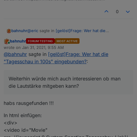
            }

        });   // Ende request 

0
    } catch (fehler) {

         sendTo("telegram.0", "Fehler im Tagessc
         //sendTo("telegram.0", body);

        log('Fehler (try): ' + fehler, 'error');

@
eric
sagte in
[gelöst]Frage: Wer hat die
bahnuhr
    }

"Tagesschau in 100s" eingebunden?
:
bahnuhr
FORUM TESTING
MOST ACTIVE
Online
<video src='{javascript.0.Tagesschau}'
wrote on
Jan 31, 2021, 9:55 AM
} // Ende findeURL

last edited by
width='2000' height='1125' poster='video-
@
bahnuhr
sagte in
[gelöst]Frage: Wer hat die
Kannst du mir sagen, warum dieser Teil mit drin steht
standbild.jpg' autobuffer autoplay controls>
schedule("8 */1 * * *", findeURL); // jedeStunde 
"Tagesschau in 100s" eingebunden?
:
?
<div>Scha</div></video>
findeURL();

<div>Scha</div>
Weiterhin würde mich auch interessieren ob man die
Lautstärke mitgeben kann?
Weiterhin würde mich auch interessieren ob man
mfg
die Lautstärke mitgeben kann?
dieter
habs rausgefunden !!!
In html einfügen:
<div>
<video id="Movie"