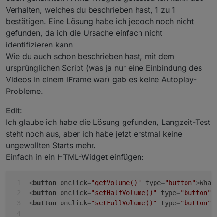
setze dann springt es nach 5min auch wieder auf das
auch das Video an. Das soll nicht sein. Oder wenn ich
P.S. Bevor jetzt vor kurzem sich alles geändert hat lief
Verhalten, welches du beschrieben hast, 1 zu 1
Anfangsbild und das Video läuft nicht an. Auch perfekt
links am Ein und Ausschalter des Tablets das Tablet an
das alte Script und dort hat alles funktioniert ohne das
bestätigen. Eine Lösung habe ich jedoch noch nicht
so soll es sein.
mache startet das Video von alleine...
das Viedeo automatisch angelaufen ist.
gefunden, da ich die Ursache einfach nicht
identifizieren kann.
Wie du auch schon beschrieben hast, mit dem
ursprünglichen Script (was ja nur eine Einbindung des
Videos in einem iFrame war) gab es keine Autoplay-
Probleme.
Edit:
Ich glaube ich habe die Lösung gefunden, Langzeit-Test
steht noch aus, aber ich habe jetzt erstmal keine
ungewollten Starts mehr.
Einfach in ein HTML-Widget einfügen:
<
button
onclick
=
"getVolume()"
type
=
"button"
>
What
<
button
onclick
=
"setHalfVolume()"
type
=
"button"
>
<
button
onclick
=
"setFullVolume()"
type
=
"button"
>