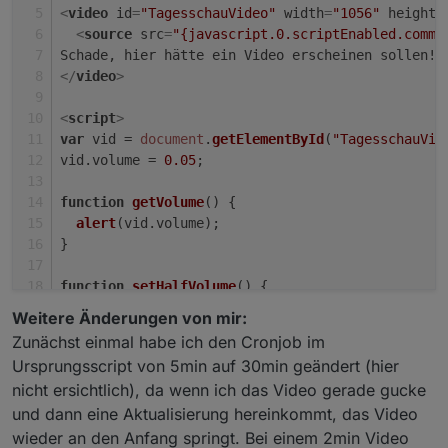
<
video
id
=
"TagesschauVideo"
width
=
"1056"
height
=
<
source
src
=
"{javascript.0.scriptEnabled.commo
Schade, hier hätte ein Video erscheinen sollen!
</
video
>
<
script
>
var
 vid = 
document
.
getElementById
(
"TagesschauVid
vid.
volume
 = 
0.05
;
function
getVolume
(
) { 
alert
(vid.
volume
);
} 
function
setHalfVolume
(
) { 
  vid.
volume
 = 
0.5
;
Weitere Änderungen von mir:
} 
Zunächst einmal habe ich den Cronjob im
Ursprungsscript von 5min auf 30min geändert (hier
function
setFullVolume
(
) { 
nicht ersichtlich), da wenn ich das Video gerade gucke
  vid.
volume
 = 
1.0
;
und dann eine Aktualisierung hereinkommt, das Video
} 
</
script
>
wieder an den Anfang springt. Bei einem 2min Video