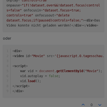
onplay
=
"controls=true"
onpause
=
"if(!dataset.over&&!dataset.focus)control
s=false"
onfocusin
=
"dataset.focus=true;
controls=true"
onfocusout
=
"delete
dataset.focus;if(paused)controls=false;"
>
<
div
>
Das
Video konnte nicht geladen werden!
</
div
>
</
video
>
oder
<
div
>
<
video
id
=
"Movie"
src
=
'{javascript.0.tagesschau.t
<
script
>
var
 vid = 
document
.
getElementById
(
"Movie"
);
    vid.
autoplay
 = 
false
;
    vid.
load
();
</
script
>
</
div
>
0