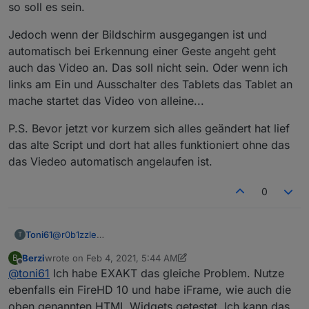
so soll es sein.
Jedoch wenn der Bildschirm ausgegangen ist und
automatisch bei Erkennung einer Geste angeht geht
auch das Video an. Das soll nicht sein. Oder wenn ich
links am Ein und Ausschalter des Tablets das Tablet an
mache startet das Video von alleine...
P.S. Bevor jetzt vor kurzem sich alles geändert hat lief
das alte Script und dort hat alles funktioniert ohne das
das Viedeo automatisch angelaufen ist.
0
@
r0b1zzle
Toni61
T
Also ich habe alles ausprobiert was du vorgeschlagen
Berzi
wrote on
Feb 4, 2021, 5:44 AM
B
hast habe Autoplay im Fully deaktiviert. Beim ersten
Beim zweiten Script aktualisiere ich und es kommt das
last edited by Berzi
Feb 4, 2021, 7:43 AM
Offline
@
toni61
Ich habe EXAKT das gleiche Problem. Nutze
Script läuft es automatisch an.
Tagesschau Standbild (so wie es sein soll) und das
Video läuft nicht an. Alles perfekt. Wenn das Display
Jedoch wenn der Bildschirm ausgegangen ist und
ebenfalls ein FireHD 10 und habe iFrame, wie auch die
ständig an ist und ich das Video na 10sec auf Pause
automatisch bei Erkennung einer Geste angeht geht
oben genannten HTML Widgets getestet. Ich kann das