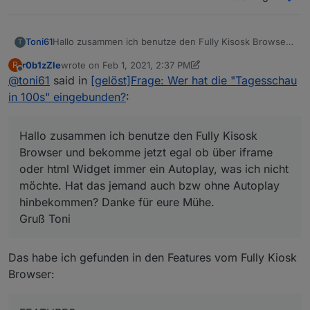
Toni61
Hallo zusammen ich benutze den Fully Kisosk Browser
T
und bekomme jetzt egal ob über iframe oder html
r0b1zZle
wrote on
Feb 1, 2021, 2:37 PM
R
Widget immer ein Autoplay, was ich nicht möchte. Hat
last edited by r0b1zZle
Feb 1, 2021, 3:39 PM
Offline
@
toni61
said in
[gelöst]Frage: Wer hat die "Tagesschau
das jemand auch bzw ohne Autoplay hinbekommen?
Danke für eure Mühe.
in 100s" eingebunden?
:
Gruß Toni
Hallo zusammen ich benutze den Fully Kisosk
Browser und bekomme jetzt egal ob über iframe
oder html Widget immer ein Autoplay, was ich nicht
möchte. Hat das jemand auch bzw ohne Autoplay
hinbekommen? Danke für eure Mühe.
Gruß Toni
Das habe ich gefunden in den Features vom Fully Kiosk
Browser: