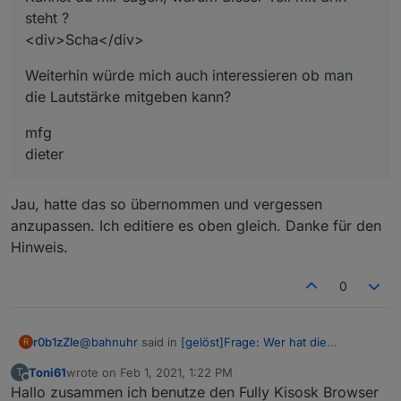
steht ?
<div>Scha</div>
Weiterhin würde mich auch interessieren ob man
die Lautstärke mitgeben kann?
mfg
dieter
Jau, hatte das so übernommen und vergessen
anzupassen. Ich editiere es oben gleich. Danke für den
Hinweis.
0
@
bahnuhr
said in
[gelöst]Frage: Wer hat die
r0b1zZle
R
"Tagesschau in 100s" eingebunden?
:
Toni61
wrote on
Feb 1, 2021, 1:22 PM
T
last edited by
Offline
Hallo zusammen ich benutze den Fully Kisosk Browser
@
eric
sagte in
[gelöst]Frage: Wer hat die