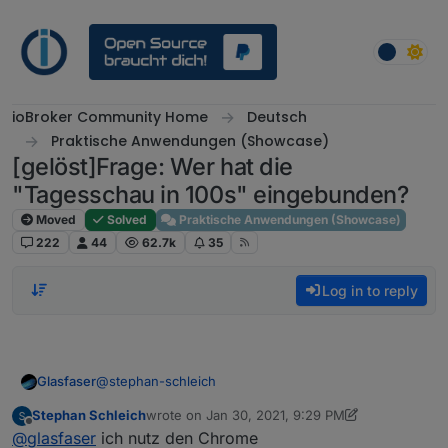
Skip to content
ioBroker Community Home
Deutsch
Praktische Anwendungen (Showcase)
[gelöst]Frage: Wer hat die
"Tagesschau in 100s" eingebunden?
Moved
Solved
Praktische Anwendungen (Showcase)
222
44
62.7k
35
Log in to reply
@
stephan-schleich
Glasfaser
Stephan Schleich
wrote on
Jan 30, 2021, 9:29 PM
Vermutlich liegt es an deinem Browser !?
last edited by Stephan Schleich
Jan 30, 2021, 10
Offline
@
glasfaser
ich nutz den Chrome