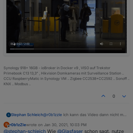
Synology 918+ 16GB - ioBroker in Docker v9 , VISO auf Trekstor
Primebook C13 13,3" , Hikvision Domkameras mit Surveillance Station ..
CCU RaspberryMatic in Synology VM .. Zigbee CC2538+CC2592 .. Sonoff ..
KNX .. Modbus ..
0
Stephan Schleich
@
r0b1zzle
Ich kann das Video dann nicht mal
anstarten (ausgegraut)
r0b1zZle
wrote on
Jan 30, 2021, 10:03 PM
R
last edited by
Offline
@
stephan-schleich
Wie
@
Glasfaser
schon sagt, nutze