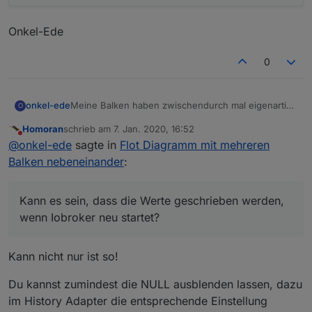
Onkel-Ede
0
Meine Balken haben zwischendurch mal eigenartige
onkel-ede
O
Werte. Beispielsweise schreibe ich täglich um 23:59
Homoran
schrieb am
7. Jan. 2020, 16:52
Uhr den Wert für den Verbrauch des Hauses mittels
zuletzt editiert von
Nicht stören
@
onkel-ede
sagte in
Flot Diagramm mit mehreren
blockly aus dem Sourceanalytics-Adapter (current
Day) in einen selbst erstellten Datenpunkt.
Balken nebeneinander
:
Funktioniert auch zuverlässig. Nur werden
zwischendurch mal Werte geschrieben, was ich
nicht nachvollziehen kann. Kann es sein, dass die
Kann es sein, dass die Werte geschrieben werden,
Werte geschrieben werden, wenn Iobroker neu
wenn Iobroker neu startet?
startet? Falls ja, kann ich sowas mit blockly
abfangen und kann ich die falschen Werte im
Datenpunkt nachträglich entfernen?
Kann nicht nur ist so!
Du kannst zumindest die NULL ausblenden lassen, dazu
im History Adapter die entsprechende Einstellung
Onkel-Ede