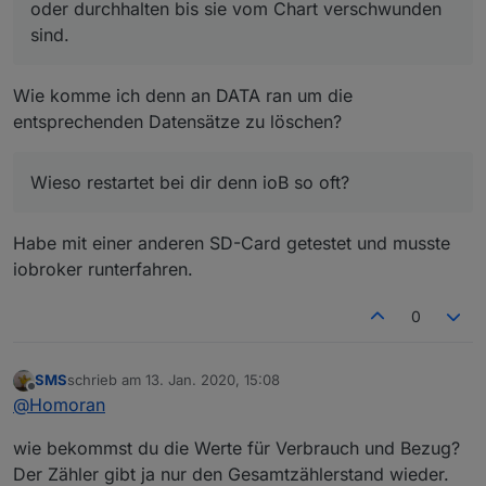
oder durchhalten bis sie vom Chart verschwunden
sind.
Wie komme ich denn an DATA ran um die
entsprechenden Datensätze zu löschen?
Wieso restartet bei dir denn ioB so oft?
Habe mit einer anderen SD-Card getestet und musste
iobroker runterfahren.
0
SMS
schrieb am
13. Jan. 2020, 15:08
zuletzt editiert von
Offline
@
Homoran
wie bekommst du die Werte für Verbrauch und Bezug?
Der Zähler gibt ja nur den Gesamtzählerstand wieder.