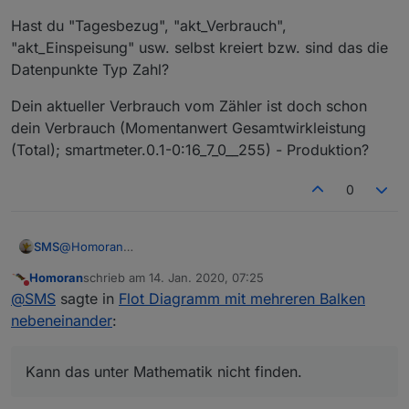
Hast du "Tagesbezug", "akt_Verbrauch",
"akt_Einspeisung" usw. selbst kreiert bzw. sind das die
Datenpunkte Typ Zahl?
Dein aktueller Verbrauch vom Zähler ist doch schon
dein Verbrauch (Momentanwert Gesamtwirkleistung
(Total); smartmeter.0.1-0:16_7_0__255) - Produktion?
0
@
Homoran
SMS
woher bekomme ich das geteilt, plus bzw. minus? Kann
Homoran
schrieb am
14. Jan. 2020, 07:25
das unter Mathematik nicht finden. :-(
Was ist bei dir "Leistung_AC_aktuell" bzw.
zuletzt editiert von
Nicht stören
@
SMS
sagte in
Flot Diagramm mit mehreren Balken
"Leistung_DC_aktuell"? Nehme an vom Wechselrichter. Da
habe ich aber keine DC Werte.
Hast du "Tagesbezug", "akt_Verbrauch",
nebeneinander
:
"akt_Einspeisung" usw. selbst kreiert bzw. sind das die
Datenpunkte Typ Zahl?
Dein aktueller Verbrauch vom Zähler ist doch schon dein
Verbrauch (Momentanwert Gesamtwirkleistung (Total);
Kann das unter Mathematik nicht finden.
smartmeter.0.1-0:16_7_0__255) - Produktion?