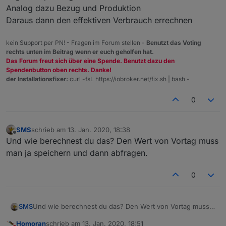
Analog dazu Bezug und Produktion
Daraus dann den effektiven Verbrauch errechnen
kein Support per PN! - Fragen im Forum stellen -
Benutzt das Voting
rechts unten im Beitrag wenn er euch geholfen hat.
Das Forum freut sich über eine Spende. Benutzt dazu den
Spendenbutton oben rechts. Danke!
der Installationsfixer:
curl -fsL https://iobroker.net/fix.sh | bash -
0
SMS
schrieb am
13. Jan. 2020, 18:38
zuletzt editiert von
Offline
Und wie berechnest du das? Den Wert von Vortag muss
man ja speichern und dann abfragen.
0
SMS
Und wie berechnest du das? Den Wert von Vortag muss
man ja speichern und dann abfragen.
Homoran
schrieb am
13. Jan. 2020, 18:51