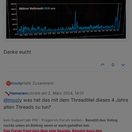
Danke euch!
0
Hallo Zusammen!
mooly
M
Homoran
schrieb am
2. März 2024, 14:01
Der Thread ist zwar schon alt aber ich Versuchs mal.
zuletzt editiert von
Nicht stören
@
mooly
was hat das mit dem Threadtitel dieses 4 Jahre
Habe gerade meinen aktuellen Stromverbrauch in Watt
alten Threads zu tun?
visualisiert. Aktuell greife ich quasi alle 60 Sekunden ab.
Ich würde gerne die Kurve etwas anschaulicher
kein Support per PN! - Fragen im Forum stellen -
Benutzt das Voting
machen. Auch die Skalierung der y Achse gefällt mir
rechts unten im Beitrag wenn er euch geholfen hat.
nicht, weil Ausschläge so heftig angezeigt werden.
Hat jemand einen Tipp wie ich die Darstellung
Das Forum freut sich über eine Spende. Benutzt dazu den