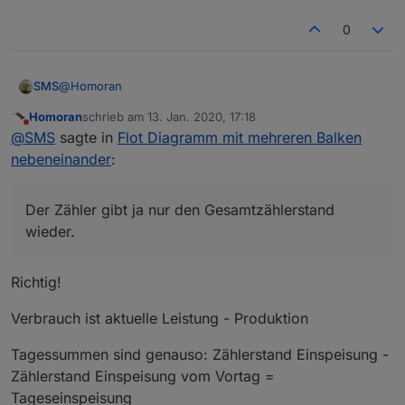
0
@
Homoran
SMS
Homoran
schrieb am
13. Jan. 2020, 17:18
wie bekommst du die Werte für Verbrauch und Bezug?
zuletzt editiert von
Nicht stören
@
SMS
sagte in
Flot Diagramm mit mehreren Balken
Der Zähler gibt ja nur den Gesamtzählerstand wieder.
nebeneinander
:
Der Zähler gibt ja nur den Gesamtzählerstand
wieder.
Richtig!
Verbrauch ist aktuelle Leistung - Produktion
Tagessummen sind genauso: Zählerstand Einspeisung -
Zählerstand Einspeisung vom Vortag =
Tageseinspeisung