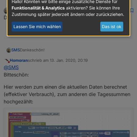
Hallo! Könnten wir bitte einige zusätzliche Dienste für
Funktionalität & Analytics
aktivieren? Sie können Ihre
SMS
schrieb am
13. Jan. 2020, 19:48
zuletzt editiert von
Zustimmung später jederzeit ändern oder zurückziehen.
Offline
Dankeschön!
Lassen Sie mich wählen
Das ist ok
0
SMS
Dankeschön!
Homoran
schrieb am
13. Jan. 2020, 20:19
zuletzt editiert von
Nicht stören
@
SMS
Bitteschön:
Hier werden zum einen die aktuellen Daten berechnet
(effektiver Verbrauch), zum anderen die Tagessummen
hochgezählt: