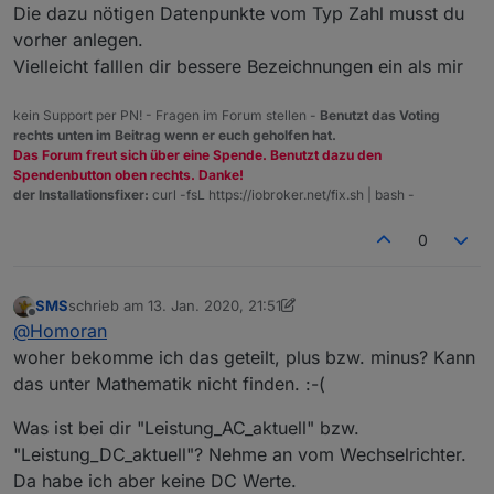
Die dazu nötigen Datenpunkte vom Typ Zahl musst du
vorher anlegen.
Vielleicht falllen dir bessere Bezeichnungen ein als mir
kein Support per PN! - Fragen im Forum stellen -
Benutzt das Voting
rechts unten im Beitrag wenn er euch geholfen hat.
Das Forum freut sich über eine Spende. Benutzt dazu den
Spendenbutton oben rechts. Danke!
der Installationsfixer:
curl -fsL https://iobroker.net/fix.sh | bash -
0
SMS
schrieb am
13. Jan. 2020, 21:51
zuletzt editiert von SMS
Offline
@
Homoran
woher bekomme ich das geteilt, plus bzw. minus? Kann
das unter Mathematik nicht finden. :-(
Was ist bei dir "Leistung_AC_aktuell" bzw.
"Leistung_DC_aktuell"? Nehme an vom Wechselrichter.
Da habe ich aber keine DC Werte.