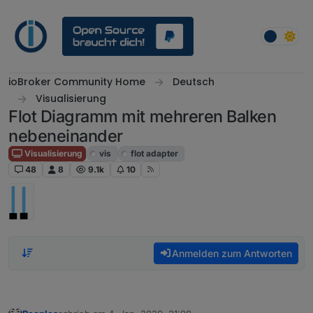
Weiter zum Inhalt
ioBroker Community Home
Deutsch
Visualisierung
Flot Diagramm mit mehreren Balken
nebeneinander
Visualisierung
vis
flot adapter
48
8
9.1k
10
Anmelden zum Antworten