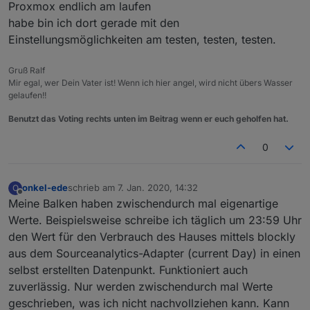
Proxmox endlich am laufen
habe bin ich dort gerade mit den
Einstellungsmöglichkeiten am testen, testen, testen.
Gruß Ralf
Mir egal, wer Dein Vater ist! Wenn ich hier angel, wird nicht übers Wasser
gelaufen!!
Benutzt das Voting rechts unten im Beitrag wenn er euch geholfen hat.
0
onkel-ede
schrieb am
7. Jan. 2020, 14:32
O
zuletzt editiert von
Offline
Meine Balken haben zwischendurch mal eigenartige
Werte. Beispielsweise schreibe ich täglich um 23:59 Uhr
den Wert für den Verbrauch des Hauses mittels blockly
aus dem Sourceanalytics-Adapter (current Day) in einen
selbst erstellten Datenpunkt. Funktioniert auch
zuverlässig. Nur werden zwischendurch mal Werte
geschrieben, was ich nicht nachvollziehen kann. Kann