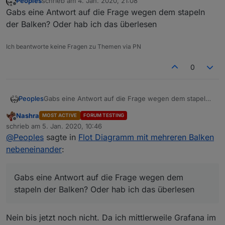
Peoples
schrieb am
4. Jan. 2020, 21:08
zuletzt editiert von
Offline
Gabs eine Antwort auf die Frage wegen dem stapeln
der Balken? Oder hab ich das überlesen
Ich beantworte keine Fragen zu Themen via PN
0
Peoples
Gabs eine Antwort auf die Frage wegen dem stapeln
der Balken? Oder hab ich das überlesen
Nashra
MOST ACTIVE
FORUM TESTING
Offline
schrieb am
5. Jan. 2020, 10:46
zuletzt editiert von
@
Peoples
sagte in
Flot Diagramm mit mehreren Balken
nebeneinander
:
Gabs eine Antwort auf die Frage wegen dem
stapeln der Balken? Oder hab ich das überlesen
Nein bis jetzt noch nicht. Da ich mittlerweile Grafana im