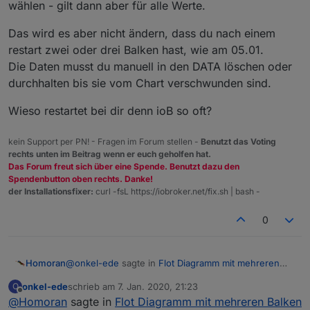
wählen - gilt dann aber für alle Werte.
Das wird es aber nicht ändern, dass du nach einem
restart zwei oder drei Balken hast, wie am 05.01.
Die Daten musst du manuell in den DATA löschen oder
durchhalten bis sie vom Chart verschwunden sind.
Wieso restartet bei dir denn ioB so oft?
kein Support per PN! - Fragen im Forum stellen -
Benutzt das Voting
rechts unten im Beitrag wenn er euch geholfen hat.
Das Forum freut sich über eine Spende. Benutzt dazu den
Spendenbutton oben rechts. Danke!
der Installationsfixer:
curl -fsL https://iobroker.net/fix.sh | bash -
0
@
onkel-ede
sagte in
Flot Diagramm mit mehreren
Homoran
Balken nebeneinander
:
onkel-ede
schrieb am
7. Jan. 2020, 21:23
O
zuletzt editiert von
Offline
@
Homoran
sagte in
Kann es sein, dass die Werte geschrieben
Flot Diagramm mit mehreren Balken