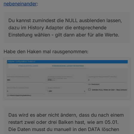
werden, wenn Iobroker neu startet?
nebeneinander
:
Kann nicht nur ist so!
Du kannst zumindest die NULL ausblenden lassen,
Du kannst zumindest die NULL ausblenden lassen,
dazu im History Adapter die entsprechende
dazu im History Adapter die entsprechende
Einstellung wählen - gilt dann aber für alle Werte.
Das wird es aber nicht ändern, dass du nach einem
Einstellung wählen - gilt dann aber für alle Werte.
restart zwei oder drei Balken hast, wie am 05.01.
Die Daten musst du manuell in den DATA löschen
Wieso restartet bei dir denn ioB so oft?
oder durchhalten bis sie vom Chart verschwunden
Habe den Haken mal rausgenommen:
sind.
Das wird es aber nicht ändern, dass du nach einem
restart zwei oder drei Balken hast, wie am 05.01.
Die Daten musst du manuell in den DATA löschen