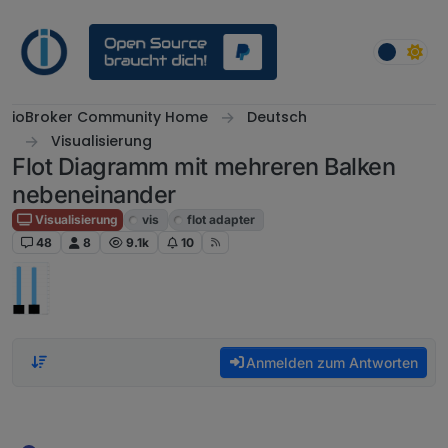
Weiter zum Inhalt
ioBroker Community Home
Deutsch
Visualisierung
Flot Diagramm mit mehreren Balken
nebeneinander
Visualisierung
vis
flot adapter
48
8
9.1k
10
Anmelden zum Antworten