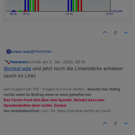
0
@
Homoran
onkel-ede
O
Mit der Anpassung direkt im Link funktioniert es.
Homoran
schrieb am
2. Jan. 2020, 08:13
Besten Dank für Deine Hilfe.
zuletzt editiert von
Nicht stören
@
onkel-ede
und jetzt noch die Linienstärke anheben
(auch im Link)
kein Support per PN! - Fragen im Forum stellen -
Benutzt das Voting
rechts unten im Beitrag wenn er euch geholfen hat.
Das Forum freut sich über eine Spende. Benutzt dazu den
Spendenbutton oben rechts. Danke!
der Installationsfixer:
curl -fsL https://iobroker.net/fix.sh | bash -
0