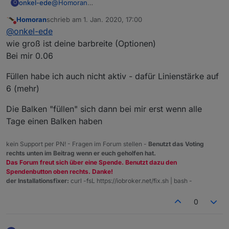
onkel-ede
@
Homoran
O
Egal was ich einstelle, es ändert sich nur die
Homoran
schrieb am
1. Jan. 2020, 17:00
Beschriftung, die Balken bleiben übereinander.
zuletzt editiert von
Nicht stören
@
onkel-ede
wie groß ist deine barbreite (Optionen)
Bei mir 0.06
Füllen habe ich auch nicht aktiv - dafür Linienstärke auf
6 (mehr)
Die Balken "füllen" sich dann bei mir erst wenn alle
Tage einen Balken haben
kein Support per PN! - Fragen im Forum stellen -
Benutzt das Voting
rechts unten im Beitrag wenn er euch geholfen hat.
Das Forum freut sich über eine Spende. Benutzt dazu den
Spendenbutton oben rechts. Danke!
der Installationsfixer:
curl -fsL https://iobroker.net/fix.sh | bash -
0