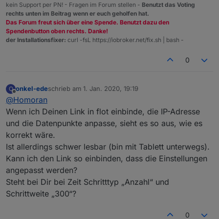
kein Support per PN! - Fragen im Forum stellen -
Benutzt das Voting
rechts unten im Beitrag wenn er euch geholfen hat.
Das Forum freut sich über eine Spende. Benutzt dazu den
Spendenbutton oben rechts. Danke!
der Installationsfixer:
curl -fsL https://iobroker.net/fix.sh | bash -
0
onkel-ede
schrieb am
1. Jan. 2020, 19:19
O
zuletzt editiert von
Offline
@
Homoran
Wenn ich Deinen Link in flot einbinde, die IP-Adresse
und die Datenpunkte anpasse, sieht es so aus, wie es
korrekt wäre.
Ist allerdings schwer lesbar (bin mit Tablett unterwegs).
Kann ich den Link so einbinden, dass die Einstellungen
angepasst werden?
Steht bei Dir bei Zeit Schritttyp „Anzahl“ und
Schrittweite „300“?
0