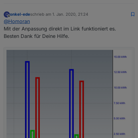
onkel-ede
schrieb am
1. Jan. 2020, 21:24
O
zuletzt editiert von
Offline
@
Homoran
Mit der Anpassung direkt im Link funktioniert es.
Besten Dank für Deine Hilfe.