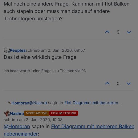
Mal noch eine andere Frage. Kann man mit flot Balken
auch stapeln oder muss man dazu auf andere
Technologien umsteigen?
0
Peoples
schrieb am
2. Jan. 2020, 09:57
zuletzt editiert von
Offline
Das ist eine wirklich gute Frage
Ich beantworte keine Fragen zu Themen via PN
0
@
Nashra
sagte in
Flot Diagramm mit mehreren
Homoran
Balken nebeneinander
:
Nashra
MOST ACTIVE
FORUM TESTING
Offline
Einzigst was mir nicht gefällt ist das die Balken
schrieb am
2. Jan. 2020, 10:08
zuletzt editiert von
keine Füllfarbe haben,
@
Homoran
sagte in
Flot Diagramm mit mehreren Balken
ich habe das mit "Füllen" nicht hinbekommen.
nebeneinander
:
Aber indem ich die Linienbreite so lange erhöht habe