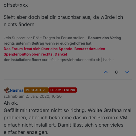
offset=xxx
Sieht aber doch bei dir brauchbar aus, da würde ich
nichts ändern
kein Support per PN! - Fragen im Forum stellen -
Benutzt das Voting
rechts unten im Beitrag wenn er euch geholfen hat.
Das Forum freut sich über eine Spende. Benutzt dazu den
Spendenbutton oben rechts. Danke!
der Installationsfixer:
curl -fsL https://iobroker.net/fix.sh | bash -
0
Nashra
MOST ACTIVE
FORUM TESTING
Offline
schrieb am
2. Jan. 2020, 10:50
zuletzt editiert von
Ah ok.
Gefällt mir trotzdem nicht so richtig. Wollte Grafana mal
probieren, aber ich bekomme das in der Proxmox VM
einfach nicht installiert. Damit lässt sich sicher vieles
einfacher anzeigen.