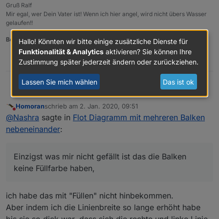
Gruß Ralf
Mir egal, wer Dein Vater ist! Wenn ich hier angel, wird nicht übers Wasser
gelaufen!!
Benutzt das Voting rechts unten im Beitrag wenn er euch geholfen hat.
Hallo! Könnten wir bitte einige zusätzliche Dienste für
Funktionalität & Analytics
aktivieren? Sie können Ihre
0
Zustimmung später jederzeit ändern oder zurückziehen.
Lassen Sie mich wählen
Das ist ok
Nashra
Moin, hänge mich mal mit rein :-)
Hatte schon des öfteren versucht Balken anzuzeigen
Homoran
schrieb am
2. Jan. 2020, 09:51
aber es klappte einfach nicht :-(
zuletzt editiert von
Nicht stören
@
Nashra
sagte in
Flot Diagramm mit mehreren Balken
Dank dir
@
Homoran
und deinem Flot-Link habe ich es
nun auch hinbekommen.
nebeneinander
:
Einzigst was mir nicht gefällt ist das die Balken keine
Füllfarbe haben,
aber da hattest Du ja geschrieben das dies wohl etwas
Einzigst was mir nicht gefällt ist das die Balken
dauert, bin gespannt.
keine Füllfarbe haben,
ich habe das mit "Füllen" nicht hinbekommen.
Aber indem ich die Linienbreite so lange erhöht habe