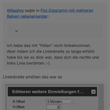
bis sie so dick war, dass sich die rechte und linke
Dies aber bitte im Link ändern.
Linie berührten ;-)
Beim erneuten einlesen in den Editor wird sonst
@
Nashra
sagte in
Flot Diagramm mit mehreren
wieder der Abstand auf 0 gesetzt
Balken nebeneinander
:
ich habe das mit "Füllen" nicht hinbekommen.
Aber indem ich die Linienbreite so lange erhöht
habe bis sie so dick war, dass sich die rechte und
linke Linie berührten ;-)
Linienbreite erhöhen das war es