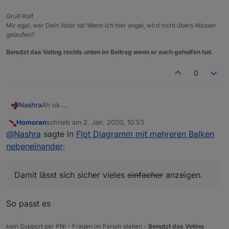
Gruß Ralf
Mir egal, wer Dein Vater ist! Wenn ich hier angel, wird nicht übers Wasser
gelaufen!!
Benutzt das Voting rechts unten im Beitrag wenn er euch geholfen hat.
0
Nashra
Ah ok.
Gefällt mir trotzdem nicht so richtig. Wollte Grafana mal
Homoran
schrieb am
2. Jan. 2020, 10:53
probieren, aber ich bekomme das in der Proxmox VM
zuletzt editiert von
Nicht stören
@
Nashra
sagte in
Flot Diagramm mit mehreren Balken
einfach nicht installiert. Damit lässt sich sicher vieles
einfacher anzeigen.
nebeneinander
:
Damit lässt sich sicher vieles
einfacher
anzeigen.
So passt es
kein Support per PN! - Fragen im Forum stellen -
Benutzt das Voting