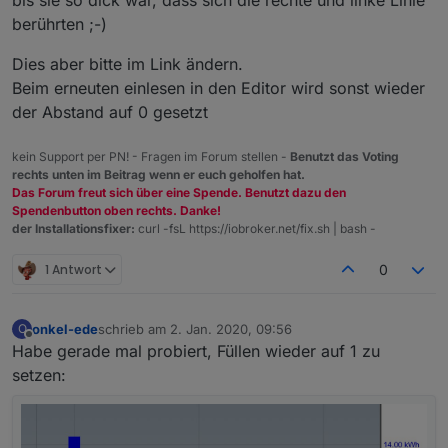
bis sie so dick war, dass sich die rechte und linke Linie
berührten ;-)
Dies aber bitte im Link ändern.
Beim erneuten einlesen in den Editor wird sonst wieder
der Abstand auf 0 gesetzt
kein Support per PN! - Fragen im Forum stellen -
Benutzt das Voting
rechts unten im Beitrag wenn er euch geholfen hat.
Das Forum freut sich über eine Spende. Benutzt dazu den
Spendenbutton oben rechts. Danke!
der Installationsfixer:
curl -fsL https://iobroker.net/fix.sh | bash -
1 Antwort
0
onkel-ede
schrieb am
2. Jan. 2020, 09:56
O
zuletzt editiert von
Offline
Habe gerade mal probiert, Füllen wieder auf 1 zu
setzen: