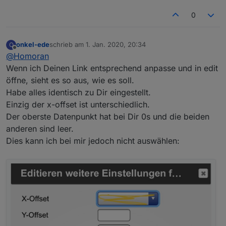
0
onkel-ede
schrieb am
1. Jan. 2020, 20:34
O
zuletzt editiert von
Offline
@
Homoran
Wenn ich Deinen Link entsprechend anpasse und in edit
öffne, sieht es so aus, wie es soll.
Habe alles identisch zu Dir eingestellt.
Einzig der x-offset ist unterschiedlich.
Der oberste Datenpunkt hat bei Dir 0s und die beiden
anderen sind leer.
Dies kann ich bei mir jedoch nicht auswählen: