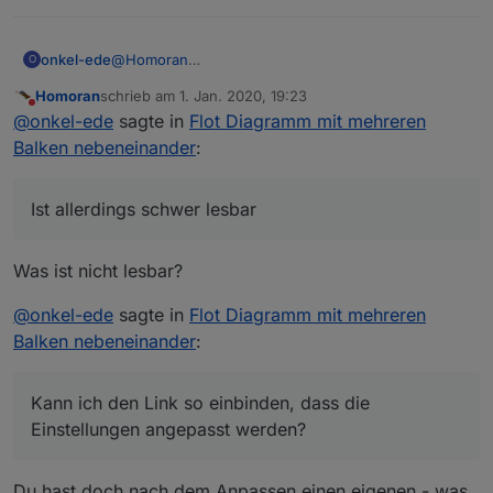
onkel-ede
@
Homoran
O
Wenn ich Deinen Link in flot einbinde, die IP-
Homoran
schrieb am
1. Jan. 2020, 19:23
Adresse und die Datenpunkte anpasse, sieht es so
zuletzt editiert von
Nicht stören
@
onkel-ede
sagte in
Flot Diagramm mit mehreren
aus, wie es korrekt wäre.
Ist allerdings schwer lesbar (bin mit Tablett
Balken nebeneinander
:
unterwegs).
Kann ich den Link so einbinden, dass die
Einstellungen angepasst werden?
Ist allerdings schwer lesbar
Steht bei Dir bei Zeit Schritttyp „Anzahl“ und
Schrittweite „300“?
Was ist nicht lesbar?
@
onkel-ede
sagte in
Flot Diagramm mit mehreren
Balken nebeneinander
:
Kann ich den Link so einbinden, dass die
Einstellungen angepasst werden?
Du hast doch nach dem Anpassen einen eigenen - was