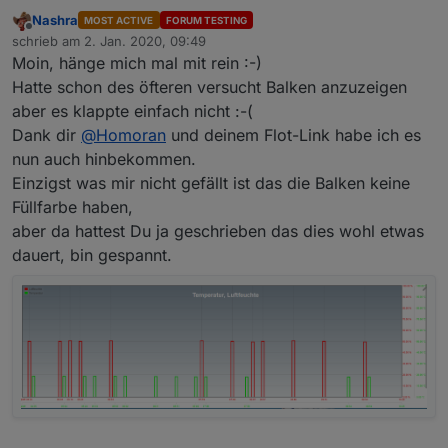
Nashra
MOST ACTIVE
FORUM TESTING
Offline
schrieb am
2. Jan. 2020, 09:49
zuletzt editiert von
Moin, hänge mich mal mit rein :-)
Hatte schon des öfteren versucht Balken anzuzeigen
aber es klappte einfach nicht :-(
Dank dir
@
Homoran
und deinem Flot-Link habe ich es
nun auch hinbekommen.
Einzigst was mir nicht gefällt ist das die Balken keine
Füllfarbe haben,
aber da hattest Du ja geschrieben das dies wohl etwas
dauert, bin gespannt.