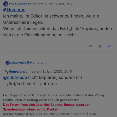
onkel-ede
schrieb am
1. Jan. 2020, 20:03
O
zuletzt editiert von
Offline
@
Homoran
Ich meine, im Editor ist schwer zu finden, wo die
Unterschiede liegen.
Wenn ich Deinen Link in das Feld „Link“ kopiere, ändern
sich ja die Einstellungen bei mir nicht.
0
onkel-ede
@
Homoran
O
Ich meine, im Editor ist schwer zu finden, wo die
Homoran
schrieb am
1. Jan. 2020, 20:11
Unterschiede liegen.
zuletzt editiert von
Nicht stören
@
onkel-ede
nicht kopieren, sondern mit
Wenn ich Deinen Link in das Feld „Link“ kopiere,
ändern sich ja die Einstellungen bei mir nicht.
.../flot/edit.html/... aufrufen
kein Support per PN! - Fragen im Forum stellen -
Benutzt das Voting
rechts unten im Beitrag wenn er euch geholfen hat.
Das Forum freut sich über eine Spende. Benutzt dazu den
Spendenbutton oben rechts. Danke!
der Installationsfixer:
curl -fsL https://iobroker.net/fix.sh | bash -