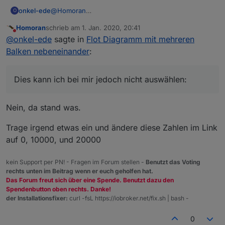
@
Homoran
onkel-ede
O
Wenn ich Deinen Link entsprechend anpasse und in
Homoran
schrieb am
1. Jan. 2020, 20:41
edit öffne, sieht es so aus, wie es soll.
zuletzt editiert von
Nicht stören
@
onkel-ede
sagte in
Flot Diagramm mit mehreren
Habe alles identisch zu Dir eingestellt.
Einzig der x-offset ist unterschiedlich.
Balken nebeneinander
:
Der oberste Datenpunkt hat bei Dir 0s und die
beiden anderen sind leer.
Dies kann ich bei mir jedoch nicht auswählen:
Dies kann ich bei mir jedoch nicht auswählen:
Nein, da stand was.
Trage irgend etwas ein und ändere diese Zahlen im Link
auf 0, 10000, und 20000
kein Support per PN! - Fragen im Forum stellen -
Benutzt das Voting
rechts unten im Beitrag wenn er euch geholfen hat.
Das Forum freut sich über eine Spende. Benutzt dazu den
Spendenbutton oben rechts. Danke!
der Installationsfixer:
curl -fsL https://iobroker.net/fix.sh | bash -
0