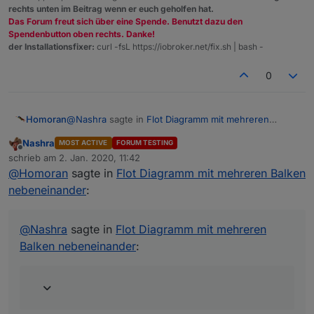
rechts unten im Beitrag wenn er euch geholfen hat.
Das Forum freut sich über eine Spende. Benutzt dazu den
Spendenbutton oben rechts. Danke!
der Installationsfixer:
curl -fsL https://iobroker.net/fix.sh | bash -
0
@
Nashra
sagte in
Flot Diagramm mit mehreren
Homoran
Balken nebeneinander
:
Nashra
MOST ACTIVE
FORUM TESTING
Offline
Damit lässt sich sicher vieles
einfacher
schrieb am
2. Jan. 2020, 11:42
zuletzt editiert von
anzeigen.
@
Homoran
sagte in
Flot Diagramm mit mehreren Balken
So passt es
nebeneinander
:
@
Nashra
sagte in
Flot Diagramm mit mehreren
Balken nebeneinander
: