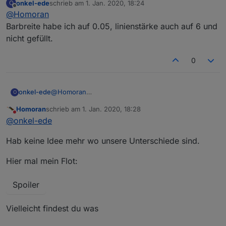
onkel-ede
schrieb am
1. Jan. 2020, 18:24
O
zuletzt editiert von
Offline
@
Homoran
Barbreite habe ich auf 0.05, linienstärke auch auf 6 und
nicht gefüllt.
0
onkel-ede
@
Homoran
O
Barbreite habe ich auf 0.05, linienstärke auch auf 6
Homoran
schrieb am
1. Jan. 2020, 18:28
und nicht gefüllt.
zuletzt editiert von
Nicht stören
@
onkel-ede
Hab keine Idee mehr wo unsere Unterschiede sind.
Hier mal mein Flot:
Spoiler
Vielleicht findest du was