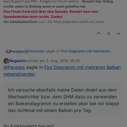
kein Support per PN! - Fragen im Forum stellen -
Benutzt das Voting
Wie habt ihr das realisiert dass pro Tag nur ein Wert
Kann aber noch an meiner Version von flot
rechts unten im Beitrag wenn er euch geholfen hat.
dargestellt wird? Oder muss ich aktiv einen
liegen - habe da noch ein Problem mit der
Das Forum freut sich über eine Spende. Benutzt dazu den
Datenpunkt erstellen der nur einmal pro Tag
Farbauswahl
Spendenbutton oben rechts. Danke!
aktuallisiert wird?
der Installationsfixer:
curl -fsL https://iobroker.net/fix.sh | bash -
0
@
Homoran
sagte in
Flot Diagramm mit mehreren
Peoples
Balken nebeneinander
:
Negalein
schrieb am
3. Aug. 2019, 16:28
zuletzt editiert von
Offline
@
backons
@
Peoples
sagte in
Flot Diagramm mit mehreren Balken
nebeneinander
:
ich bekomme das auch noch nicht so hin wie ich
Wenn ich schon mal so weit wäre
das will.
Ich versuche ebenfalls meine Daten direkt aus dem
Ich versuche ebenfalls meine Daten direkt aus dem
Wechselrichter bzw. dem SHM dazu zu verwenden
Wechselrichter bzw. dem SHM dazu zu verwenden
ein Balkendiagramm zu erstellen aber bei mir klappt
ein Balkendiagramm zu erstellen aber bei mir klappt
das nichtmal mit einem Balken pro Tag.
das nichtmal mit einem Balken pro Tag.
So funktionierts bei mir!