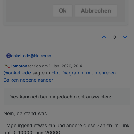
0
@
Homoran
onkel-ede
O
Wenn ich Deinen Link entsprechend anpasse und in
Homoran
schrieb am
1. Jan. 2020, 20:41
edit öffne, sieht es so aus, wie es soll.
zuletzt editiert von
Nicht stören
@
onkel-ede
sagte in
Flot Diagramm mit mehreren
Habe alles identisch zu Dir eingestellt.
Einzig der x-offset ist unterschiedlich.
Balken nebeneinander
:
Der oberste Datenpunkt hat bei Dir 0s und die
beiden anderen sind leer.
Dies kann ich bei mir jedoch nicht auswählen:
Dies kann ich bei mir jedoch nicht auswählen:
Nein, da stand was.
Trage irgend etwas ein und ändere diese Zahlen im Link
auf 0, 10000, und 20000