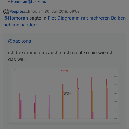
@
backons
Homoran
Peoples
schrieb am
30. Juli 2019, 06:08
ich bekomme das auch noch nicht so hin wie ich das
zuletzt editiert von
Offline
@
Homoran
sagte in
Flot Diagramm mit mehreren Balken
will.
Kann aber noch an meiner Version von flot liegen -
nebeneinander
:
habe da noch ein Problem mit der Farbauswahl
@
backons
ich bekomme das auch noch nicht so hin wie ich
das will.