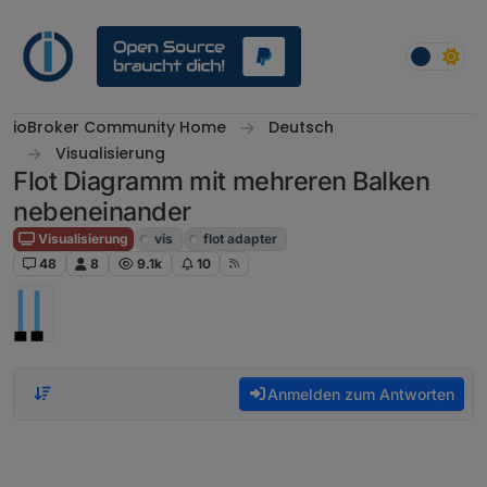
Weiter zum Inhalt
ioBroker Community Home
Deutsch
Visualisierung
Flot Diagramm mit mehreren Balken
nebeneinander
Visualisierung
vis
flot adapter
48
8
9.1k
10
Anmelden zum Antworten