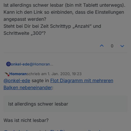
Ist allerdings schwer lesbar (bin mit Tablett unterwegs).
Kann ich den Link so einbinden, dass die Einstellungen
angepasst werden?
Steht bei Dir bei Zeit Schritttyp „Anzahl“ und
Schrittweite „300“?
0
onkel-ede
@
Homoran
O
Wenn ich Deinen Link in flot einbinde, die IP-
Homoran
schrieb am
1. Jan. 2020, 19:23
Adresse und die Datenpunkte anpasse, sieht es so
zuletzt editiert von
Nicht stören
@
onkel-ede
sagte in
Flot Diagramm mit mehreren
aus, wie es korrekt wäre.
Ist allerdings schwer lesbar (bin mit Tablett
Balken nebeneinander
:
unterwegs).
Kann ich den Link so einbinden, dass die
Einstellungen angepasst werden?
Ist allerdings schwer lesbar
Steht bei Dir bei Zeit Schritttyp „Anzahl“ und
Schrittweite „300“?
Was ist nicht lesbar?