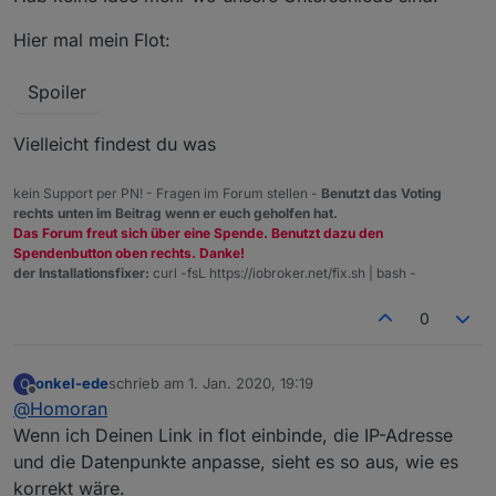
Hier mal mein Flot:
Spoiler
Vielleicht findest du was
kein Support per PN! - Fragen im Forum stellen -
Benutzt das Voting
rechts unten im Beitrag wenn er euch geholfen hat.
Das Forum freut sich über eine Spende. Benutzt dazu den
Spendenbutton oben rechts. Danke!
der Installationsfixer:
curl -fsL https://iobroker.net/fix.sh | bash -
0
onkel-ede
schrieb am
1. Jan. 2020, 19:19
O
zuletzt editiert von
Offline
@
Homoran
Wenn ich Deinen Link in flot einbinde, die IP-Adresse
und die Datenpunkte anpasse, sieht es so aus, wie es
korrekt wäre.