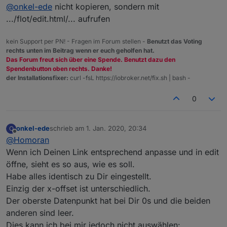
Nicht stören
@
onkel-ede
nicht kopieren, sondern mit
Wenn ich Deinen Link in das Feld „Link“ kopiere,
ändern sich ja die Einstellungen bei mir nicht.
.../flot/edit.html/... aufrufen
kein Support per PN! - Fragen im Forum stellen -
Benutzt das Voting
rechts unten im Beitrag wenn er euch geholfen hat.
Das Forum freut sich über eine Spende. Benutzt dazu den
Spendenbutton oben rechts. Danke!
der Installationsfixer:
curl -fsL https://iobroker.net/fix.sh | bash -
0
onkel-ede
schrieb am
1. Jan. 2020, 20:34
O
zuletzt editiert von
Offline
@
Homoran
Wenn ich Deinen Link entsprechend anpasse und in edit
öffne, sieht es so aus, wie es soll.
Habe alles identisch zu Dir eingestellt.
Einzig der x-offset ist unterschiedlich.
Der oberste Datenpunkt hat bei Dir 0s und die beiden
anderen sind leer.
Dies kann ich bei mir jedoch nicht auswählen: