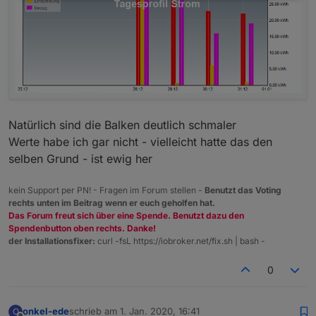
Der Balken bleibt, nur die Beschriftung verschiebt
sich.
Wenn ich den blauen Balken auf 0s setze, stimmt
der Tag nicht mehr (1.1., anstatt 31.12.) Der letzte
Wert ist immer vom letzten vollständigen Tag.
Natürlich sind die Balken deutlich schmaler
Werte habe ich gar nicht - vielleicht hatte das den
selben Grund - ist ewig her
kein Support per PN! - Fragen im Forum stellen -
Benutzt das Voting
rechts unten im Beitrag wenn er euch geholfen hat.
Das Forum freut sich über eine Spende. Benutzt dazu den
Spendenbutton oben rechts. Danke!
der Installationsfixer:
curl -fsL https://iobroker.net/fix.sh | bash -
0
onkel-ede
schrieb am
1. Jan. 2020, 16:41
O