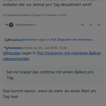
erstellen der nur einmal pro Tag aktuallisiert wird?
Ich beantworte keine Fragen zu Themen via PN
2 Antworten
0
@
Homoran
sagte in
Flot Diagramm mit mehreren
Peoples
Balken nebeneinander
:
Homoran
schrieb am
30. Juli 2019, 13:44
zuletzt editiert von
Nicht stören
@
backons
@
Peoples
sagte in
Flot Diagramm mit mehreren Balken
nebeneinander
:
ich bekomme das auch noch nicht so hin wie ich
Wenn ich schon mal so weit wäre
das will.
Ich versuche ebenfalls meine Daten direkt aus dem
bei mir klappt das nichtmal mit einem Balken pro
Wechselrichter bzw. dem SHM dazu zu verwenden
Tag.
ein Balkendiagramm zu erstellen aber bei mir klappt
das nichtmal mit einem Balken pro Tag.
Das kommt davon, wenn du mehr als einen Wert am
Tag hast