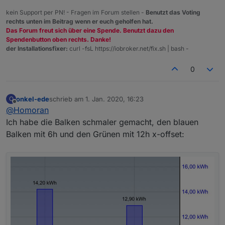
kein Support per PN! - Fragen im Forum stellen -
Benutzt das Voting
rechts unten im Beitrag wenn er euch geholfen hat.
Das Forum freut sich über eine Spende. Benutzt dazu den
Spendenbutton oben rechts. Danke!
der Installationsfixer:
curl -fsL https://iobroker.net/fix.sh | bash -
0
onkel-ede
schrieb am
1. Jan. 2020, 16:23
O
zuletzt editiert von
Offline
@
Homoran
Ich habe die Balken schmaler gemacht, den blauen
Balken mit 6h und den Grünen mit 12h x-offset: