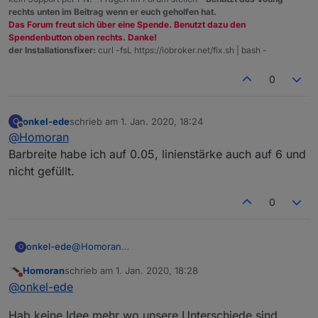
rechts unten im Beitrag wenn er euch geholfen hat.
Das Forum freut sich über eine Spende. Benutzt dazu den
Spendenbutton oben rechts. Danke!
der Installationsfixer:
curl -fsL https://iobroker.net/fix.sh | bash -
0
onkel-ede
schrieb am
1. Jan. 2020, 18:24
O
zuletzt editiert von
Offline
@
Homoran
Barbreite habe ich auf 0.05, linienstärke auch auf 6 und
nicht gefüllt.
0
onkel-ede
@
Homoran
O
Barbreite habe ich auf 0.05, linienstärke auch auf 6
Homoran
schrieb am
1. Jan. 2020, 18:28
und nicht gefüllt.
zuletzt editiert von
Nicht stören
@
onkel-ede
Hab keine Idee mehr wo unsere Unterschiede sind.