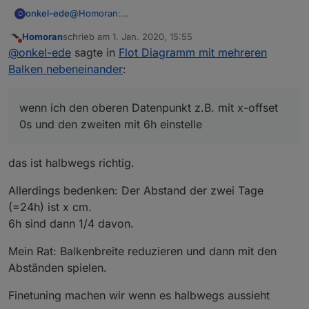
@
Homoran
:
onkel-ede
O
wenn ich den oberen Datenpunkt z.B. mit x-offset
Homoran
schrieb am
1. Jan. 2020, 15:55
0s und den zweiten mit 6h einstelle, sieht es so aus
zuletzt editiert von
Nicht stören
@
onkel-ede
sagte in
Flot Diagramm mit mehreren
(in meinem vorherigen Post stehen beide auf 6h):
Balken nebeneinander
:
wenn ich den oberen Datenpunkt z.B. mit x-offset
0s und den zweiten mit 6h einstelle
das ist halbwegs richtig.
Allerdings bedenken: Der Abstand der zwei Tage
(=24h) ist x cm.
6h sind dann 1/4 davon.
Mein Rat: Balkenbreite reduzieren und dann mit den
Abständen spielen.
Finetuning machen wir wenn es halbwegs aussieht