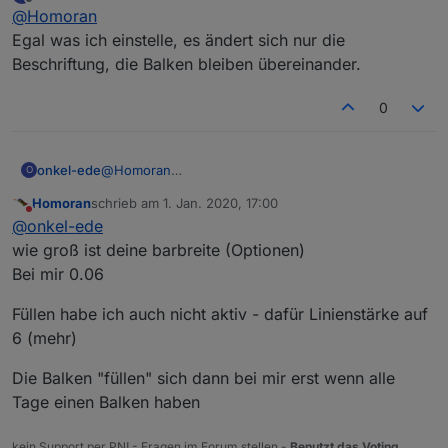
zuletzt editiert von
Offline
@
Homoran
Egal was ich einstelle, es ändert sich nur die
Beschriftung, die Balken bleiben übereinander.
0
onkel-ede
@
Homoran
O
Egal was ich einstelle, es ändert sich nur die
Homoran
schrieb am
1. Jan. 2020, 17:00
Beschriftung, die Balken bleiben übereinander.
zuletzt editiert von
Nicht stören
@
onkel-ede
wie groß ist deine barbreite (Optionen)
Bei mir 0.06
Füllen habe ich auch nicht aktiv - dafür Linienstärke auf
6 (mehr)
Die Balken "füllen" sich dann bei mir erst wenn alle
Tage einen Balken haben
kein Support per PN! - Fragen im Forum stellen -
Benutzt das Voting