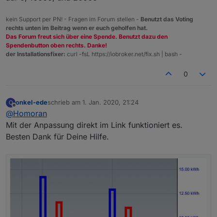
kein Support per PN! - Fragen im Forum stellen -
Benutzt das Voting
rechts unten im Beitrag wenn er euch geholfen hat.
Das Forum freut sich über eine Spende. Benutzt dazu den
Spendenbutton oben rechts. Danke!
der Installationsfixer:
curl -fsL https://iobroker.net/fix.sh | bash -
0
onkel-ede
schrieb am
1. Jan. 2020, 21:24
O
zuletzt editiert von
Offline
@
Homoran
Mit der Anpassung direkt im Link funktioniert es.
Besten Dank für Deine Hilfe.