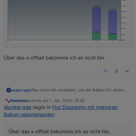
Über das x-offset bekomme ich es nicht hin.
0
Was muss ich einstellen, um die Balken für einen
onkel-ede
O
Tag nebeneinander stehen zu haben?
Homoran
schrieb am
1. Jan. 2020, 15:42
zuletzt editiert von
Nicht stören
@
onkel-ede
sagte in
Flot Diagramm mit mehreren
Balken nebeneinander
:
Über das x-offset bekomme ich es nicht hin.