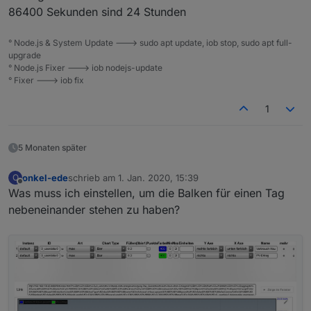
86400 Sekunden sind 24 Stunden
° Node.js & System Update ---> sudo apt update, iob stop, sudo apt full-
upgrade
° Node.js Fixer ---> iob nodejs-update
° Fixer ---> iob fix
1
5 Monaten später
onkel-ede
schrieb am
1. Jan. 2020, 15:39
O
zuletzt editiert von
Offline
Was muss ich einstellen, um die Balken für einen Tag
nebeneinander stehen zu haben?