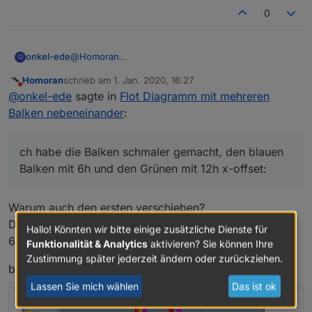
0
@
Homoran
onkel-ede
O
Ich habe die Balken schmaler gemacht, den blauen
Homoran
schrieb am
1. Jan. 2020, 16:27
Balken mit 6h und den Grünen mit 12h x-offset:
zuletzt editiert von
Nicht stören
@
onkel-ede
sagte in
Flot Diagramm mit mehreren
Balken nebeneinander
:
ch habe die Balken schmaler gemacht, den blauen
Balken mit 6h und den Grünen mit 12h x-offset:
Warum auch den ersten verschieben?
Der Abstand soll doch größer werden.
Hallo! Könnten wir bitte einige zusätzliche Dienste für
6-12 ist identisch wie 0-6
Funktionalität & Analytics
aktivieren? Sie können Ihre
Zustimmung später jederzeit ändern oder zurückziehen.
bei mir sieht es so aus:
Lassen Sie mich wählen
Das ist ok