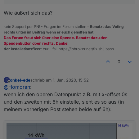
Wie äußert sich das?
kein Support per PN! - Fragen im Forum stellen -
Benutzt das Voting
Über das x-offset bekomme ich es nicht hin.
rechts unten im Beitrag wenn er euch geholfen hat.
Das Forum freut sich über eine Spende. Benutzt dazu den
Spendenbutton oben rechts. Danke!
der Installationsfixer:
curl -fsL https://iobroker.net/fix.sh | bash -
0
onkel-ede
schrieb am
1. Jan. 2020, 15:52
O
zuletzt editiert von
Offline
@
Homoran
:
wenn ich den oberen Datenpunkt z.B. mit x-offset 0s
und den zweiten mit 6h einstelle, sieht es so aus (in
meinem vorherigen Post stehen beide auf 6h):