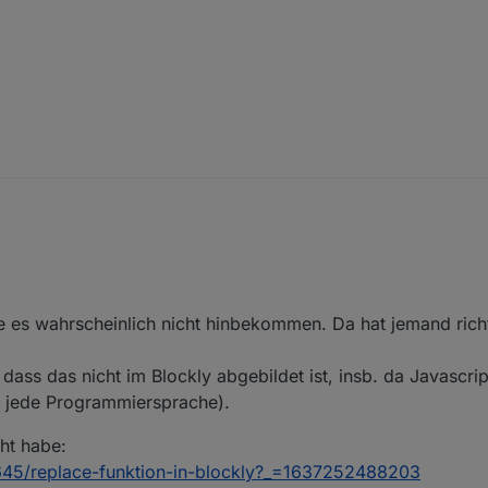
 unliebsame Zeichen aus einem Text zu entfernen um diese z.B. in VIS v
y kann man jedes Zeichen, ganze Wörter oder eine Folge von Steuerze
ne Bug wurde behoben.
!
tte es wahrscheinlich nicht hinbekommen. Da hat jemand richt
ass das nicht im Blockly abgebildet ist, insb. da Javascrip
ch jede Programmiersprache).
ht habe:
47645/replace-funktion-in-blockly?_=1637252488203