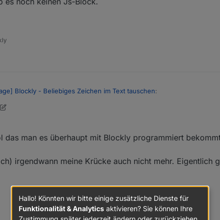
ab es noch keinen Js-Block.
kly
lage] Blockly - Beliebiges Zeichen im Text tauschen
:
 Damals gab es noch keinen Js-Block.
cool und hätte es wahrscheinlich nicht hinbekommen. Da hat jemand richti
cool das man es überhaupt mit Blockly programmiert bekommt
 geärgert, dass das nicht im Blockly abgebildet ist, insb. da Javascript 
lich) irgendwann meine Krücke auch nicht mehr. Eigentlich g
ch jede Programmiersprache).
Hallo! Könnten wir bitte einige zusätzliche Dienste für
Funktionalität & Analytics
aktivieren? Sie können Ihre
Zustimmung später jederzeit ändern oder zurückziehen.