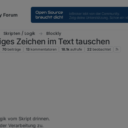
y Forum
Skripten / Logik
Blockly
biges Zeichen im Text tauschen
70
beiträge
13
kommentatoren
18.1k
aufrufe
22
beobachtet
" Abschnitt benötigt?
pt?
gik vom Skript drinnen.
 der Verarbeitung zu.