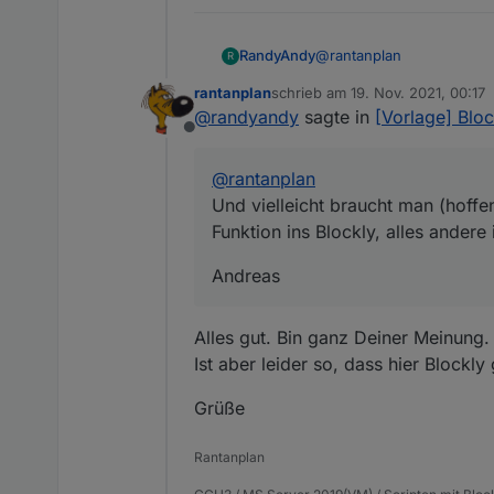
@
rantanplan
RandyAndy
R
rantanplan
schrieb am
19. Nov. 2021, 00:17
Alles gut, wie gesagt fin
zuletzt editiert von
@
randyandy
sagte in
[Vorlage] Bloc
das Skript.
Offline
Und vielleicht braucht ma
Andreas
Blockly, alles andere ist M
@
rantanplan
Und vielleicht braucht man (hoffe
Funktion ins Blockly, alles andere 
Andreas
Alles gut. Bin ganz Deiner Meinung.
Ist aber leider so, dass hier Blockly
Grüße
Rantanplan