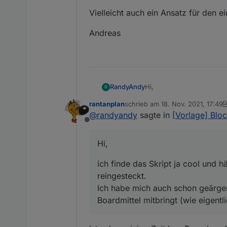
Hier der geänderte Export
Vielleicht auch ein Ansatz für den e
Andreas
Spoiler
Bei Fragen, fragen.
Grüße
Hi,
RandyAndy
R
rantanplan
schrieb am
18. Nov. 2021, 17:49
ich finde das Skript ja co
zuletzt editiert von rantanplan
@
randyandy
sagte in
[Vorlage] Bloc
Ich habe mich auch schon g
Offline
mitbringt (wie eigentlich
Hier mal ein Link wie ich
https://forum.iobroker.n
Hi,
Vielleicht auch ein Ansat
ich finde das Skript ja cool und 
Andreas
reingesteckt.
Ich habe mich auch schon geärgert
Boardmittel mitbringt (wie eigent