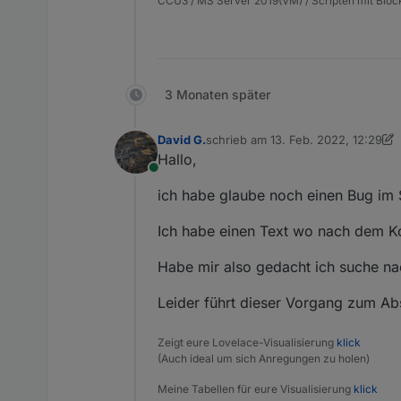
CCU3 / MS Server 2019(VM) / Scripten mit Bloc
3 Monaten später
David G.
schrieb am
13. Feb. 2022, 12:29
zuletzt editiert von David G.
Hallo,
Online
ich habe glaube noch einen Bug im 
Ich habe einen Text wo nach dem Ko
Habe mir also gedacht ich suche nach
Leider führt dieser Vorgang zum Abs
Zeigt eure Lovelace-Visualisierung
klick
(Auch ideal um sich Anregungen zu holen)
Meine Tabellen für eure Visualisierung
klick