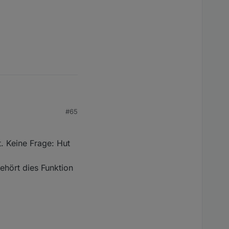
#65
g Arbeit
. Keine Frage: Hut
das als Boardmittel
ehört dies Funktion