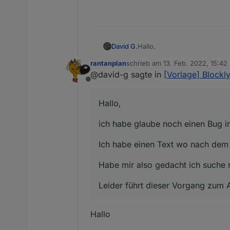
Hallo,
David G.
rantanplan
schrieb am
13. Feb. 2022, 15:42
ich habe glaube noch einen 
zuletzt editiert von
@david-g sagte in
[Vorlage] Blockl
Offline
Ich habe einen Text wo nach
Hallo,
Habe mir also gedacht ich suc
ich habe glaube noch einen Bug i
Leider führt dieser Vorgang 
Ich habe einen Text wo nach dem 
Habe mir also gedacht ich suche na
Leider führt dieser Vorgang zum A
Hallo