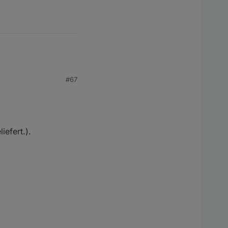
#67
efert.).