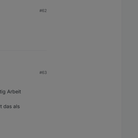
#62
ernünftig darstellen
ichen gegen etwas
#63
ig Arbeit
t das als