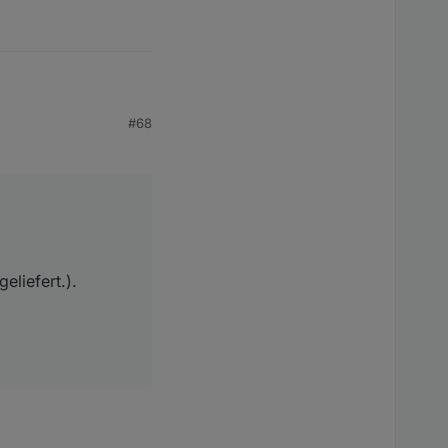
#68
.).
liefert.).