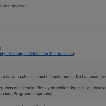
:
in oder anderen
ol und hätte es wahrscheinlich nicht hinbekommen. Da hat jemand richtig 
kly - Beliebiges Zeichen im Text tauschen
:
eärgert, dass das nicht im Blockly abgebildet ist, insb. da Javascript da
 jede Programmiersprache).
 das gemacht habe:
et/topic/47645/replace-funktion-in-blockly?_=1637252488203
z für den ein oder anderen
hätte es wahrscheinlich nicht hinbekommen. Da hat jemand ri
, dass das nicht im Blockly abgebildet ist, insb. da Javascr
lich jede Programmiersprache).