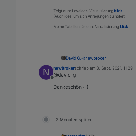
Zeigt eure Lovelace-Visualisierung
klick
(Auch ideal um sich Anregungen zu holen)
Meine Tabellen für eure Visualisierung
klick
@
newbroker
David G.
newBroker
schrieb am
8. Sept. 2021, 11:29
N
Ja,
zuletzt editiert von
@david-g
Offline
wird benötigt.
Dankeschön :-)
Da steckt die haupt Funktion
Darauf greift der linke Teil 
2 Monaten später