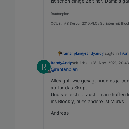
Ist schon einige Zeit her. Damals g
Rantanplan
CCU3 / MS Server 2019(VM) / Scripten mit Bloc
@
randyandy
sagte in
[Vor
rantanplan
RandyAndy
schrieb am
18. Nov. 2021, 20:43
R
zuletzt editiert von RandyAndy
@
rantanplan
Hi,
Offline
Ist schon einige Zeit her.
ich finde das Skript ja 
Alles gut, wie gesagt finde es ja 
reingesteckt.
ab für das Skript.
Ich habe mich auch schon
Und vielleicht braucht man (hoffent
mitbringt (wie eigentli
ins Blockly, alles andere ist Murks.
Andreas