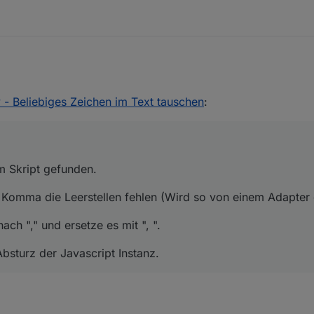
Bug im Skript gefunden.
y - Beliebiges Zeichen im Text tauschen
:
 dem Komma die Leerstellen fehlen (Wird so von einem Adapter geliefert
he nach "," und ersetze es mit ", ".
m Skript gefunden.
zum Absturz der Javascript Instanz.
Komma die Leerstellen fehlen (Wird so von einem Adapter ge
ch "," und ersetze es mit ", ".
bsturz der Javascript Instanz.