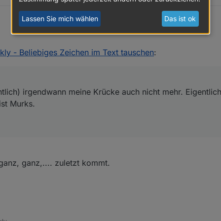
Lassen Sie mich wählen
Das ist ok
de es ja cool das man es überhaupt mit Blockly programmiert bekommt. K
kly - Beliebiges Zeichen im Text tauschen
:
n (hoffentlich) irgendwann meine Krücke auch nicht mehr. Eigentlich geh
urks.
ntlich) irgendwann meine Krücke auch nicht mehr. Eigentlich
ist Murks.
 ganz, ganz,.... zuletzt kommt.