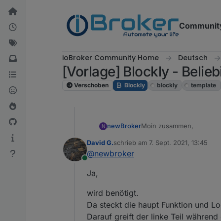
Weiter zum Inhalt
Communit
ioBroker Community Home
Deutsch
[Vorlage] Blockly - Belie
Verschoben
Blockly
blockly
template
Moin zusammen,
newBroker
N
David G.
schrieb am
7. Sept. 2021, 13:45
sagt mal wird der "rechte
zuletzt editiert von
@
newbroker
was macht er in dem Skri
Online
Beste Grüße
Ja,
wird benötigt.
Da steckt die haupt Funktion und Lo
Darauf greift der linke Teil während