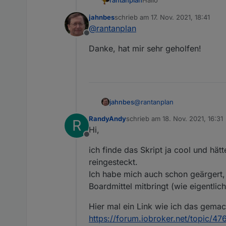
Hallo
rantanplan
jahnbes
schrieb am
17. Nov. 2021, 18:41
Manchmal ist es notwendig
zuletzt editiert von
@
rantanplan
zu können.
Offline
Mit dem folgenden Blockl
Der von
@
robson
gefunde
Danke, hat mir sehr geholfen!
anderes tauschen.
@
rantanplan
jahnbes
RandyAndy
schrieb am
18. Nov. 2021, 16:31
R
Danke, hat mir sehr geholfen
zuletzt editiert von
Hi,
Offline
ich finde das Skript ja cool und hä
reingesteckt.
Ich habe mich auch schon geärgert, d
Boardmittel mitbringt (wie eigentli
Hier mal ein Link wie ich das gemac
https://forum.iobroker.net/topic/