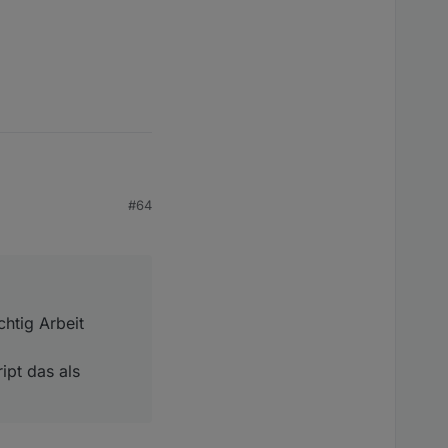
#64
Arbeit reingesteckt.
s als Boardmittel
chtig Arbeit
ipt das als