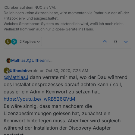
Soviel zum Aushebeln von
werden Kennwörter in der objects.json im Klartext
IObroker auf dem NUC als VM.
Sicherheitsbestimmungen.
gespeichert?
Da ich noch keine Aktoren habe, wird momentan via Radar nur der AB der
Man kann natürlich jetzt argumentieren, dass die
Fritzbox ein- und ausgeschaltet.
Adapter von der Community entwickelt werden -
Welches Smarthome-System es letztendlich wird, weiß ich noch nicht.
aber auch hier: Warum gibt es kein Standard bzw.
Vielleicht kommen auch nur Zigbee-Geräte ins Haus.
Sicherheitsguidelines?
U
G
2 Replies
0
MathiasJ
@
Ulfhednir
Da hast Du schon recht, aber was bringt es dann,
Ulfhednir
wrote on
Oct 30, 2020, 7:25 AM
U
wenn vom DAU Ports im Router
last edited by
Offline
@
MathiasJ
dann verrate mir mal, wo der Dau während
geöffnet werden und kein Admin-Passwort gesetzt
ist?
des Installationsprozesses darauf achten kann / soll,
2 Beispiele habe ich ja weiter oben genannt, die
dass er ein Admin Kennwort zu setzen hat.
doch noch recht aktuell sind.
https://youtu.be/_wRB526QVtM
Dabei ist es wirklich kein Hexenwerk in der Fritzbox
Es wäre sinnig, dass man nachdem die
eine VPN einzurichten. Mit der App myffritz! geht das
recht einfach und schnell.
Lizenzbestimmungen gelesen hat, zunächst ein
Kennwort hinterlegen muss. Aber hier wird sogleich
während der Installation der Discovery-Adapter