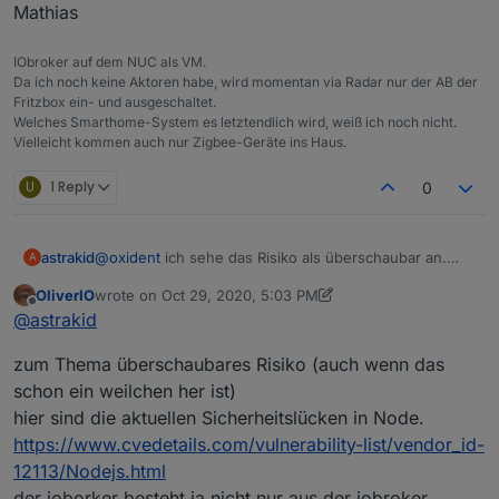
Mathias
			proxy_set_header Connection
Unwissender den Port zwar versuchen freizugeben,
der Login würde trotzdem scheitern. Im weiteren
IObroker auf dem NUC als VM.
Schritt wäre eine "abgespeckte" Firewall für den
Da ich noch keine Aktoren habe, wird momentan via Radar nur der AB der
			proxy_pass http://<MEIN-Server>
ioBroker denkbar - ähnlich wie es in Homematic
Fritzbox ein- und ausgeschaltet.
		}	

gelöst ist.
Welches Smarthome-System es letztendlich wird, weiß ich noch nicht.
Vielleicht kommen auch nur Zigbee-Geräte ins Haus.
                location /node-red/ {

			proxy_pass http://<MEIN-Serve
U
1 Reply
0
		}	

                location /node-red/admin {

			return 301 http://<MEIN-Server>
astrakid
@
oxident
ich sehe das Risiko als überschaubar an.
A
		}	

Wenn natürlich jemand eingedrungen ist, hat er Zugriff
OliverIO
wrote on
Oct 29, 2020, 5:03 PM
auf deine Geräte. Aber wenn man gute Passwörter
last edited by OliverIO
Oct 29, 2020, 6:03 PM
Offline
@
astrakid
verwendet und dann noch fail2ban gegen bruteforce
Attacken, sehe ich es als ausreichend sicher an.
		location /dashboard/ {

zum Thema überschaubares Risiko (auch wenn das
			proxy_pass http://<MEIN-Server
schon ein weilchen her ist)
		}

hier sind die aktuellen Sicherheitslücken in Node.
		location /shell {

https://www.cvedetails.com/vulnerability-list/vendor_id-
			proxy_pass https://localho
12113/Nodejs.html
		}

der ioborker besteht ja nicht nur aus der iobroker