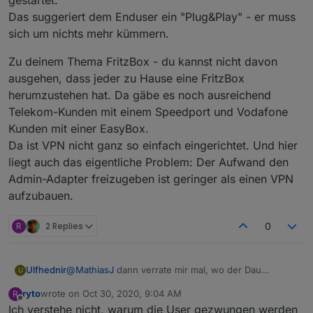
gestartet.
Das suggeriert dem Enduser ein "Plug&Play" - er muss
sich um nichts mehr kümmern.
Zu deinem Thema FritzBox - du kannst nicht davon
ausgehen, dass jeder zu Hause eine FritzBox
herumzustehen hat. Da gäbe es noch ausreichend
Telekom-Kunden mit einem Speedport und Vodafone
Kunden mit einer EasyBox.
Da ist VPN nicht ganz so einfach eingerichtet. Und hier
liegt auch das eigentliche Problem: Der Aufwand den
Admin-Adapter freizugeben ist geringer als einen VPN
aufzubauen.
R
2 Replies
0
@
MathiasJ
dann verrate mir mal, wo der Dau
Ulfhednir
U
während des Installationsprozesses darauf achten
ryto
wrote on
Oct 30, 2020, 9:04 AM
R
kann / soll, dass er ein Admin Kennwort zu setzen
Zu deinem Thema FritzBox - du kannst nicht davon
last edited by
Offline
Ich verstehe nicht, warum die User gezwungen werden
hat.
https://youtu.be/_wRB526QVtM
ausgehen, dass jeder zu Hause eine FritzBox