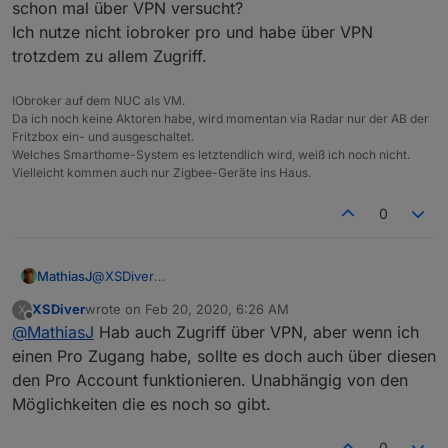
Aber wenn ich über den Pro Account auf die Admin
schon mal über VPN versucht?
Oberfläche zugreife, dann bekomme ich bei manchen
Ich nutze nicht iobroker pro und habe über VPN
(nicht bei allen) Instanzen wenn ich in die
Warum - wie kann ich das beheben?
trotzdem zu allem Zugriff.
Einstellungen gehe. - 501 remote answer - angezeigt?
Vielen Dank für Eure Hilfe.
IObroker auf dem NUC als VM.
Da ich noch keine Aktoren habe, wird momentan via Radar nur der AB der
Fritzbox ein- und ausgeschaltet.
Welches Smarthome-System es letztendlich wird, weiß ich noch nicht.
Vielleicht kommen auch nur Zigbee-Geräte ins Haus.
0
MathiasJ
@
XSDiver
schon mal über VPN versucht?
XSDiver
wrote on
Feb 20, 2020, 6:26 AM
X
Ich nutze nicht iobroker pro und habe über VPN
last edited by
Offline
@
MathiasJ
Hab auch Zugriff über VPN, aber wenn ich
trotzdem zu allem Zugriff.
einen Pro Zugang habe, sollte es doch auch über diesen
den Pro Account funktionieren. Unabhängig von den
Möglichkeiten die es noch so gibt.
0