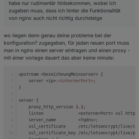
habe nur rudimentär hinbekommen, wobei ich
zugeben muss, dass ich hinter die Funktionalität
von nginx auch nicht richtig durchsteige
wo liegen denn genau deine probleme bei der
konfiguration? zugegeben, für jeden neuen port muss
man in nginx einen server eintragen und einen proxy -
mit einer vorlage dauert das aber keine minute:
upstream <bezeichnungMeinserver> {
    server <ip>
:<internerPort>
;
}
server {
    proxy_http_version 
1.1
;
    listen              <externerPort> ssl http2
    server_name         <fqdns>;
    ssl_certificate     /etc/letsencrypt/live/ce
    ssl_certificate_key /etc/letsencrypt/live/pr