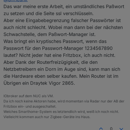
Es wäre sinnig, dass man nachdem die
herumzustehen hat. Da gäbe es noch ausreichend
Das war meine erste Arbeit, ein umständliches Paßwort
Lizenzbestimmungen gelesen hat, zunächst ein
Telekom-Kunden mit einem Speedport und Vodafone
zu setzen und die Seite ssl verschlüsseln.
Kennwort hinterlegen muss. Aber hier wird sogleich
Kunden mit einer EasyBox.
Aber eine Eingabebegrenzung falscher Passwörter ist
während der Installation der Discovery-Adapter
Da ist VPN nicht ganz so einfach eingerichtet. Und
auch nicht schlecht. Wobei man dann bei der nächsten
gestartet.
hier liegt auch das eigentliche Problem: Der Aufwand
Das suggeriert dem Enduser ein "Plug&Play" - er
den Admin-Adapter freizugeben ist geringer als
Schwachstelle, dem Paßwort-Manager ist.
muss sich um nichts mehr kümmern.
einen VPN aufzubauen.
Was bringt ein kryptisches Passwort, wenn das
Passwort für den Passwort-Manager 1234567890
lautet? Nicht jeder hat eine Fritzbox, ich auch nicht.
Aber Dank der Routerfreizügigkeit, die den
Netzbetreibern ein Dorn im Auge sind, kann man sich
die Hardware eben selber kaufen. Mein Router ist im
Übrigen ein Draytek Vigor 2865.
IObroker auf dem NUC als VM.
Da ich noch keine Aktoren habe, wird momentan via Radar nur der AB der
Fritzbox ein- und ausgeschaltet.
Welches Smarthome-System es letztendlich wird, weiß ich noch nicht.
Vielleicht kommen auch nur Zigbee-Geräte ins Haus.
0