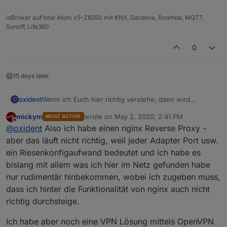
ioBroker auf Intel Atom x5-Z8350 mit KNX, Gardena, Roomba, MQTT,
Sonoff, Life360
0
15 days later
Wenn ich Euch hier richtig verstehe, dann wird
oxident
O
generell davon abgeraten, iobroker aus dem Internet
mickym
wrote on
May 2, 2020, 2:41 PM
MOST ACTIVE
verfügbar zu machen, unabhängig von der Komplexität
Ich war schon erfolgreich dabei, die Web-Instanz
last edited by
Offline
@
oxident
Also ich habe einen nginx Reverse Proxy -
des Kennworts?
freizugeben.
Sobald ich aber auch den Admin-Port
Ich meine, wenn man nur dediziert die Ports der
durchleite, lande ich komischerweise auf beiden Ports
aber das läuft nicht richtig, weil jeder Adapter Port usw.
Admin- und Web-Instanz freigibt, HTTPS nutzt und die
immer nur noch auf der Admin-Seite (und kann daher
ein Riesenkonfigaufwand bedeutet und ich habe es
Kennwörter sicher sind, dann sollte doch eigentlich
nicht mehr auf die Vis-Seite zugreifen).
Das wollte ich
bislang mit allem was ich hier im Netz gefunden habe
nichts passieren ... es sei denn, bei der
eigentlich weiter ausbauen ... bis ich diesen Thread
nur rudimentär hinbekommen, wobei ich zugeben muss,
Implementierung des Webservers ist irgendwo ein Bug
hier gefunden habe ;-)
drin.
dass ich hinter die Funktionalität von nginx auch nicht
richtig durchsteige.
Ich habe aber noch eine VPN Lösung mittels OpenVPN