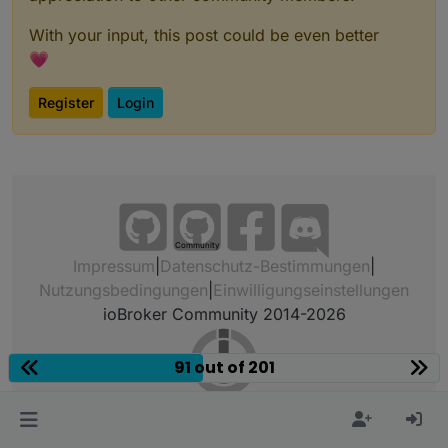
With your input, this post could be even better
💗
Register
Login
Community
Impressum
|
Datenschutz-Bestimmungen
|
Nutzungsbedingungen
|
Einwilligungseinstellungen
ioBroker Community 2014-2026
91 out of 201