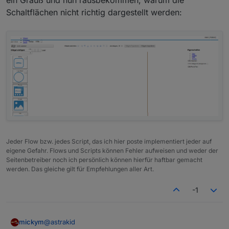
ein Grauß und nun rausbekommen, warum die
        proxy_cache off;
Schaltflächen nicht richtig dargestellt werden:
	proxy_cache_bypass 
$http_upgrade
;
	proxy_set_header Accept-Encoding 
""
;
		location / {
if
 (
$http_referer
 ~ 
"ht
				rewrite ^/(.*
			}
if
 (
$http_referer
 ~ 
"ht
				rewrite ^/(.*)
			}
Jeder Flow bzw. jedes Script, das ich hier poste implementiert jeder auf
if
 (
$http_referer
 ~ 
"ht
eigene Gefahr. Flows und Scripts können Fehler aufweisen und weder der
Seitenbetreiber noch ich persönlich können hierfür haftbar gemacht
				rewrite ^/(.*)
werden. Das gleiche gilt für Empfehlungen aller Art.
			} 
if
 (
$http_referer
 ~ 
"ht
-1
				rewrite ^/(.*
			} 
@
astrakid
mickym
			rewrite ^(/images/.*)$