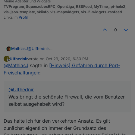
Meine Adapter und Widgets
TVProgram
,
SqueezeboxRPC
,
OpenLiga
,
RSSFeed
,
MyTime
,,
pi-hole2
,
vis-json-template
,
skiinfo
,
vis-mapwidgets
,
vis-2-widgets-rssfeed
Links im
Profil
0
MathiasJ
@
Ulfhednir
und trotzdem macht man es immer wieder:
Ulfhednir
wrote on
Oct 29, 2020, 6:30 PM
U
Port offen
last edited by
Offline
@
MathiasJ
sagte in
[Hinweis] Gefahren durch Port-
Port offen Part2
Was bringt die schönste Firewall, die vom Benutzer
Freischaltungen
:
selbst ausgehebelt wird?
Deshalb steckt bei mir das ganze Equipment hinter
einer,
DMZ
,
Firewall
,
VLAN
und
Radius-Server
@
Ulfhednir
Wenn das nicht reicht, dann reicht eh nix mehr.
Was bringt die schönste Firewall, die vom Benutzer
Gruß,
selbst ausgehebelt wird?
Mathias
Das halte ich für den verkehrten Ansatz. Es gilt
zunächst eigentlich immer der Grundsatz des