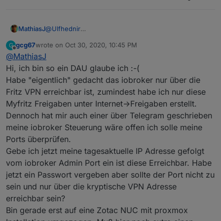
MathiasJ
@
Ulfhednir
Da hast Du schon recht, aber was bringt es dann,
gcg67
wrote on
Oct 30, 2020, 10:45 PM
G
wenn vom DAU Ports im Router
last edited by
Offline
@
MathiasJ
geöffnet werden und kein Admin-Passwort gesetzt
ist?
Hi, ich bin so ein DAU glaube ich :-(
2 Beispiele habe ich ja weiter oben genannt, die
Habe "eigentlich" gedacht das iobroker nur über die
doch noch recht aktuell sind.
Fritz VPN erreichbar ist, zumindest habe ich nur diese
Dabei ist es wirklich kein Hexenwerk in der Fritzbox
Myfritz Freigaben unter Internet->Freigaben erstellt.
eine VPN einzurichten. Mit der App myffritz! geht das
recht einfach und schnell.
Dennoch hat mir auch einer über Telegram geschrieben
meine iobroker Steuerung wäre offen ich solle meine
Ports überprüfen.
Gebe ich jetzt meine tagesaktuelle IP Adresse gefolgt
vom iobroker Admin Port ein ist diese Erreichbar. Habe
jetzt ein Passwort vergeben aber sollte der Port nicht zu
sein und nur über die kryptische VPN Adresse
erreichbar sein?
Bin gerade erst auf eine Zotac NUC mit proxmox