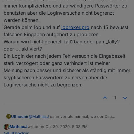
Es wäre sinnig, dass man nachdem die
herumzustehen hat. Da gäbe es noch ausreichend
immer kompliziertere und aufwändigere Passwörter zu
Lizenzbestimmungen gelesen hat, zunächst ein
Telekom-Kunden mit einem Speedport und Vodafone
benutzten aber die Loginversuche nicht begrenzt
Kennwort hinterlegen muss. Aber hier wird sogleich
Kunden mit einer EasyBox.
werden können.
während der Installation der Discovery-Adapter
Da ist VPN nicht ganz so einfach eingerichtet. Und
Gerade beim iob und auf
iobroker.pro
nach 15 bewusst
gestartet.
hier liegt auch das eigentliche Problem: Der Aufwand
Das suggeriert dem Enduser ein "Plug&Play" - er
den Admin-Adapter freizugeben ist geringer als
falschen Eingaben aufgehört zu probieren.
muss sich um nichts mehr kümmern.
einen VPN aufzubauen.
Warum wird nicht generell fail2ban oder pam_tally2
oder ... aktiviert?
Ein Login der nach jedem Fehlversuch die Eingabezeit
stark verzögert oder ganz verhindert ist meiner
Meinung nach besser und sicherer als ständig mit immer
kryptischeren Passwörtern zu nerven aber die
Loginversuche nicht zu begrenzen.
1
@
MathiasJ
dann verrate mir mal, wo der Dau
Ulfhednir
U
während des Installationsprozesses darauf achten
MathiasJ
wrote on
Oct 30, 2020, 5:33 PM
kann / soll, dass er ein Admin Kennwort zu setzen
Zu deinem Thema FritzBox - du kannst nicht davon
last edited by
Offline
@
Ulfhednir
hat.
https://youtu.be/_wRB526QVtM
ausgehen, dass jeder zu Hause eine FritzBox