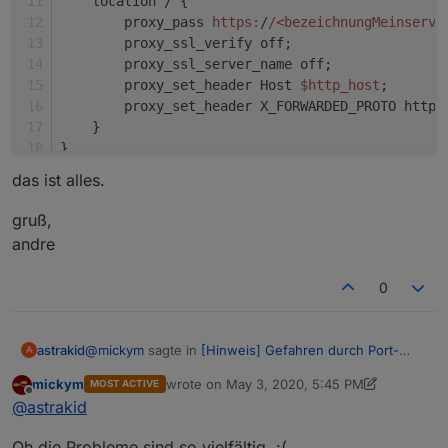
    location / {
        proxy_pass 
https:
/
/<bezeichnungMeinserve
        proxy_ssl_verify off;
        proxy_ssl_server_name off;
        proxy_set_header Host 
$http_host
;
        proxy_set_header X_FORWARDED_PROTO https
    }
}
das ist alles.
gruß,
andre
0
@
mickym
sagte in
[Hinweis] Gefahren durch Port-
astrakid
A
Freischaltungen
:
mickym
wrote on
May 3, 2020, 5:45 PM
MOST ACTIVE
last edited by mickym
May 3, 2020, 7:52 PM
Offline
Also ich habe einen nginx Reverse Proxy - aber
@
astrakid
das läuft nicht richtig, weil jeder Adapter Port
wo liegen denn genau deine probleme bei der
usw. ein Riesenkonfigaufwand bedeutet und ich
Oh die Probleme sind so vielfältig. :(