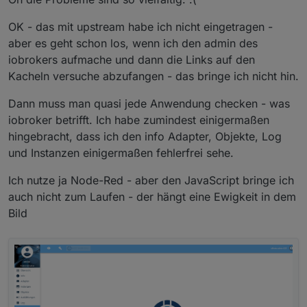
konfiguration? zugegeben, für jeden neuen port muss
habe es bislang mit allem was ich hier im Netz
man in nginx einen server eintragen und einen proxy -
upstream <bezeichnungMeinserver> {

gefunden habe nur rudimentär hinbekommen,
OK - das mit upstream habe ich nicht eingetragen -
mit einer vorlage dauert das aber keine minute:
    server <ip>:<internerPort>;

wobei ich zugeben muss, dass ich hinter die
aber es geht schon los, wenn ich den admin des
das ist alles.
}

Funktionalität von nginx auch nicht richtig
iobrokers aufmache und dann die Links auf den
durchsteige
gruß,
server {

Kacheln versuche abzufangen - das bringe ich nicht hin.
andre
    proxy_http_version 1.1;

    listen              <externerPort> ssl htt
Dann muss man quasi jede Anwendung checken - was
    server_name         <fqdns>;

iobroker betrifft. Ich habe zumindest einigermaßen
    ssl_certificate     /etc/letsencrypt/live
hingebracht, dass ich den info Adapter, Objekte, Log
    ssl_certificate_key /etc/letsencrypt/live
und Instanzen einigermaßen fehlerfrei sehe.
    location / {

        proxy_pass https://<bezeichnungMeinser
        proxy_ssl_verify off;

Ich nutze ja Node-Red - aber den JavaScript bringe ich
        proxy_ssl_server_name off;

auch nicht zum Laufen - der hängt eine Ewigkeit in dem
        proxy_set_header Host $http_host;

Bild
        proxy_set_header X_FORWARDED_PROTO htt
    }
