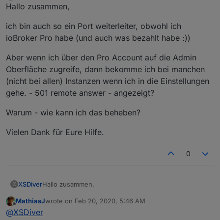
Offline
Hallo zusammen,
ich bin auch so ein Port weiterleiter, obwohl ich
ioBroker Pro habe (und auch was bezahlt habe :))
Aber wenn ich über den Pro Account auf die Admin
Oberfläche zugreife, dann bekomme ich bei manchen
(nicht bei allen) Instanzen wenn ich in die Einstellungen
gehe. - 501 remote answer - angezeigt?
Warum - wie kann ich das beheben?
Vielen Dank für Eure Hilfe.
0
Hallo zusammen,
XSDiver
X
MathiasJ
wrote on
Feb 20, 2020, 5:46 AM
ich bin auch so ein Port weiterleiter, obwohl ich
last edited by
Offline
@
XSDiver
ioBroker Pro habe (und auch was bezahlt habe :))