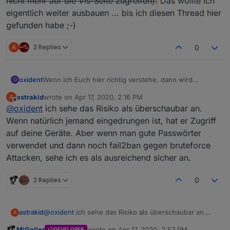
nicht mehr auf die Vis-Seite zugreifen).
Das wollte ich
eigentlich weiter ausbauen ... bis ich diesen Thread hier
gefunden habe ;-)
A
2 Replies
0
Wenn ich Euch hier richtig verstehe, dann wird
oxident
O
generell davon abgeraten, iobroker aus dem Internet
astrakid
wrote on
Apr 17, 2020, 2:16 PM
A
verfügbar zu machen, unabhängig von der Komplexität
Ich war schon erfolgreich dabei, die Web-Instanz
last edited by
Offline
@
oxident
ich sehe das Risiko als überschaubar an.
des Kennworts?
freizugeben.
Sobald ich aber auch den Admin-Port
Ich meine, wenn man nur dediziert die Ports der
durchleite, lande ich komischerweise auf beiden Ports
Wenn natürlich jemand eingedrungen ist, hat er Zugriff
Admin- und Web-Instanz freigibt, HTTPS nutzt und die
immer nur noch auf der Admin-Seite (und kann daher
auf deine Geräte. Aber wenn man gute Passwörter
Kennwörter sicher sind, dann sollte doch eigentlich
nicht mehr auf die Vis-Seite zugreifen).
Das wollte ich
verwendet und dann noch fail2ban gegen bruteforce
nichts passieren ... es sei denn, bei der
eigentlich weiter ausbauen ... bis ich diesen Thread
Attacken, sehe ich es als ausreichend sicher an.
Implementierung des Webservers ist irgendwo ein Bug
hier gefunden habe ;-)
drin.
2 Replies
0
astrakid
@
oxident
ich sehe das Risiko als überschaubar an.
A
Wenn natürlich jemand eingedrungen ist, hat er Zugriff
MiGoller
wrote on
Apr 17, 2020, 2:57 PM
DEVELOPER