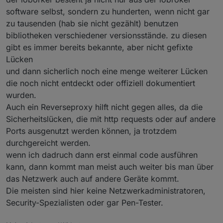
software selbst, sondern zu hunderten, wenn nicht gar
		location /fhem {

	            auth_basic off;

zu tausenden (hab sie nicht gezählt) benutzen
bibliotheken verschiedener versionsstände. zu diesen
#       -------------------------------------
gibt es immer bereits bekannte, aber nicht gefixte
#			wird ueber proxy_parms globa
Lücken
#

#			proxy_set_header Host $htt
und dann sicherlich noch eine menge weiterer Lücken
#			proxy_set_header X-Forwarded
die noch nicht entdeckt oder offiziell dokumentiert
#       -------------------------------------
wurden.
Auch ein Reverseproxy hilft nicht gegen alles, da die
			proxy_set_header Connecti
			proxy_read_timeout  90
Sicherheitslücken, die mit http requests oder auf andere
Ports ausgenutzt werden können, ja trotzdem
			proxy_pass http://<MEIN-Serve
durchgereicht werden.
		}

wenn ich dadruch dann erst einmal code ausführen
kann, dann kommt man meist auch weiter bis man über
das Netzwerk auch auf andere Geräte kommt.
Die meisten sind hier keine Netzwerkadministratoren,
Security-Spezialisten oder gar Pen-Tester.