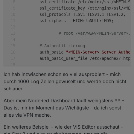
        ssl_certificate /etc/nginx/ssl/<MEIN-Se
        ssl_certificate_key /etc/nginx/ssl/<MEI
        ssl_protocols TLSv1 TLSv1.1 TLSv1.2;
        ssl_ciphers   HIGH:!aNULL:!MD5;
# root /var/www/<MEIN-Server>.i
# Authentifizierung
	auth_basic 
"<MEIN-Server> Server Authen
	auth_basic_user_file /etc/apache2/.htpa
# Ganzen Server für Websockets vorberei
Ich hab inzwischen schon so viel ausprobiert - mich
        proxy_http_version 1.1;
durch 1000 Log Zeilen gewuselt und werde doch nicht
        proxy_set_header Upgrade 
$http_upgrade
;
schlauer.
        proxy_set_header Connection 
"Upgrade"
;
	proxy_set_header Host 
$host
;
Aber mein NodeRed Dashboard läuft wenigstens !!!! -
	proxy_set_header X-Real-IP 
$remote_addr
Das ist mir im Moment das Wichtigste - da ich sonst
# ------------------------------------
alles via VPN mache.
#		server_name_in_redirect off;
#		port_in_redirect off;
Ein weiteres Beispiel - wie der VIS Editor ausschaut -
# ------------------------------------