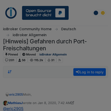
Skip to content
ioBroker Community Home
Deutsch
ioBroker Allgemein
[Hinweis] Gefahren durch Port-
Freischaltungen
Pinned
Moved
ioBroker Allgemein
201
56
115.2k
31
Log in to reply
Moin,
eric2905
MathiasJ
wrote on
Jan 8, 2020, 7:42 AM
@
MathiasJ
sagte in
[Hinweis] Gefahren durch Port-
last edited by MathiasJ
Jan 9, 2020, 5:26 AM
Offline
@
eric2905
Freischaltungen
: