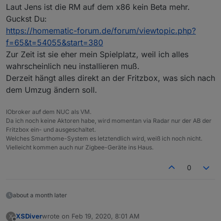
Laut Jens ist die RM auf dem x86 kein Beta mehr.
Dann spare ich mir wenigstens die 2 PI3 B+ für
Guckst Du:
die Homematic und das PI 4B für IObroker.
https://homematic-forum.de/forum/viewtopic.php?
denk bitte daran, das sowohl Debmatic wie auch
RaspberryMatic auf x86 noch Beta sind.
f=65&t=54055&start=380
Gruß,
Zur Zeit ist sie eher mein Spielplatz, weil ich alles
Eric
wahrscheinlich neu installieren muß.
Derzeit hängt alles direkt an der Fritzbox, was sich nach
dem Umzug ändern soll.
IObroker auf dem NUC als VM.
Da ich noch keine Aktoren habe, wird momentan via Radar nur der AB der
Fritzbox ein- und ausgeschaltet.
Welches Smarthome-System es letztendlich wird, weiß ich noch nicht.
Vielleicht kommen auch nur Zigbee-Geräte ins Haus.
0
about a month later
XSDiver
wrote on
Feb 19, 2020, 8:01 AM
X
last edited by