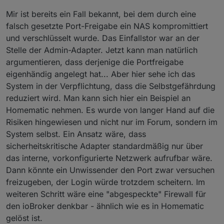
# ------------------------------------

#       ---------------------------------------
Mir ist bereits ein Fall bekannt, bei dem durch eine
falsch gesetzte Port-Freigabe ein NAS kompromittiert
        proxy_cache off;

		location /socket.io/ {
	proxy_cache_bypass $http_upgrade;

und verschlüsselt wurde. Das Einfallstor war an der
			proxy_http_version 1.1;
	proxy_set_header Accept-Encoding "";

Stelle der Admin-Adapter. Jetzt kann man natürlich
			proxy_set_header Upgrad
argumentieren, dass derjenige die Portfreigabe
			proxy_set_header Connec
		location / {

eigenhändig angelegt hat... Aber hier sehe ich das
System in der Verpflichtung, dass die Selbstgefährdung
			if ($http_referer ~ "https://<ME
			proxy_pass http://<ME
reduziert wird. Man kann sich hier ein Beispiel an
				rewrite ^/(.*) /iobr
		}	
Homematic nehmen. Es wurde von langer Hand auf die
			}

			if ($http_referer ~ "https://<ME
Risiken hingewiesen und nicht nur im Forum, sondern im
                location /node-red/ {
				rewrite ^/(.*) /vis
System selbst. Ein Ansatz wäre, dass
			proxy_pass http://<ME
			}

sicherheitskritische Adapter standardmäßig nur über
		}	
			if ($http_referer ~ "https://<ME
das interne, vorkonfigurierte Netzwerk aufrufbar wäre.
				rewrite ^/(.*) /flo
			} 

                location /node-red/admin {
Dann könnte ein Unwissender den Port zwar versuchen
			if ($http_referer ~ "https://<ME
return
 301 http://<MEIN
freizugeben, der Login würde trotzdem scheitern. Im
				rewrite ^/(.*) /node
		}	
weiteren Schritt wäre eine "abgespeckte" Firewall für
			} 

den ioBroker denkbar - ähnlich wie es in Homematic
			rewrite ^(/images/.*)$ /no
gelöst ist.