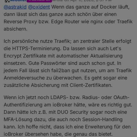
auf deine Geräte. Aber wenn man gute Passwörter
last edited by
Offline
@
astrakid
@
oxident
Wenn das ganze auf Docker läuft,
verwendet und dann noch fail2ban gegen bruteforce
Attacken, sehe ich es als ausreichend sicher an.
dann lässt sich das ganze auch schön über einen
Reverse Proxy bzw. Edge Router wie nginx oder Traefik
absichern.
Ich persönliche nutze Traefik; an zentraler Stelle erfolgt
die HTTPS-Terminierung. Da lassen sich auch Let's
Encrypt Zertifikate mit automatischer Aktualisierung
einsetzen. Gute Passwörter sind auch schon gut. In
jedem Fall lässt sich fail2ban gut nutzen, um am Traefik
Anmeldeversuche zu überwachen. Es geht sogar eine
zusätzliche Absicherung mit Client-Zertifikaten.
Wenn ich jetzt noch LDAPS- bzw. Radius- oder OAuth-
Authentifizierung am ioBroker hätte, wäre es richtig gut.
Dann hätte ich z.B. mit DUO Security sogar noch eine
MFA-Lösung dazu, die auch noch Session-Handling
kann. Ich hoffe nicht, dass ich eine Erweiterung für den
ioBroker übersehen habe, die genau das bietet.