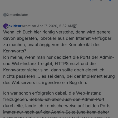
2 months later
oxident
wrote on
Apr 17, 2020, 5:32 AM
O
last edited by oxident
Apr 17, 2020, 7:35 AM
Offline
Wenn ich Euch hier richtig verstehe, dann wird generell
davon abgeraten, iobroker aus dem Internet verfügbar
zu machen, unabhängig von der Komplexität des
Kennworts?
Ich meine, wenn man nur dediziert die Ports der Admin-
und Web-Instanz freigibt, HTTPS nutzt und die
Kennwörter sicher sind, dann sollte doch eigentlich
nichts passieren ... es sei denn, bei der Implementierung
des Webservers ist irgendwo ein Bug drin.
Ich war schon erfolgreich dabei, die Web-Instanz
freizugeben.
Sobald ich aber auch den Admin-Port
durchleite, lande ich komischerweise auf beiden Ports
immer nur noch auf der Admin-Seite (und kann daher