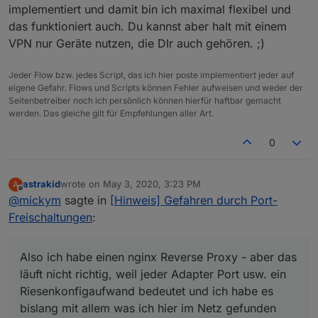
implementiert und damit bin ich maximal flexibel und
das funktioniert auch. Du kannst aber halt mit einem
VPN nur Geräte nutzen, die DIr auch gehören. ;)
Jeder Flow bzw. jedes Script, das ich hier poste implementiert jeder auf
eigene Gefahr. Flows und Scripts können Fehler aufweisen und weder der
Seitenbetreiber noch ich persönlich können hierfür haftbar gemacht
werden. Das gleiche gilt für Empfehlungen aller Art.
0
astrakid
wrote on
May 3, 2020, 3:23 PM
A
last edited by
Offline
@
mickym
sagte in
[Hinweis] Gefahren durch Port-
Freischaltungen
:
Also ich habe einen nginx Reverse Proxy - aber das
läuft nicht richtig, weil jeder Adapter Port usw. ein
Riesenkonfigaufwand bedeutet und ich habe es
bislang mit allem was ich hier im Netz gefunden