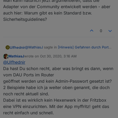
Man kann natürlich jetzt argumentieren, dass die
Adapter von der Community entwickelt werden - aber
auch hier: Warum gibt es kein Standard bzw.
Sicherheitsguidelines?
0
@
MathiasJ
sagte in
[Hinweis] Gefahren durch Port-
Ulfhednir
U
Freischaltungen
:
MathiasJ
wrote on
Oct 30, 2020, 3:16 AM
last edited by
Offline
@
Ulfhednir
@
Ulfhednir
Was bringt die schönste Firewall, die vom
Da hast Du schon recht, aber was bringt es dann, wenn
Das halte ich für den verkehrten Ansatz. Es gilt
Benutzer selbst ausgehebelt wird?
vom DAU Ports im Router
zunächst eigentlich immer der Grundsatz des
geöffnet werden und kein Admin-Passwort gesetzt ist?
Selbstschutzes. Ich nehme mal ein krasses Beispiel:
Es gibt technische Wege die Hürden für den
In der Realität haben alle Waffen einen
"technisch unversierten" Nutzer höher zu legen
2 Beispiele habe ich ja weiter oben genannt, die doch
Sicherungsbügel. (Polizei und Militär ausgenommen)
bzw. das Risiko einzuschränken. Das beginnt mit
noch recht aktuell sind.
Wenn man deinem Grundsatz verfolgen würde, wäre
einer zwangsweisen Kennworteingabe beim Admin-
Dabei ist es wirklich kein Hexenwerk in der Fritzbox
der Sicherheitsbügel grundsätzlich hinfällig. Und
Adapter. Dann kann man den Zugriffsbereich
warum gibt es diesen? Damit sich kein Schütze
eine VPN einzurichten. Mit der App myffritz! geht das
einschränken (nur Netzwerkbereich von ioBroker +
versehentlich ins Bein schießt. Was natürlich bei
separen Bereich vom VPN-Netz) . Um noch ein
recht einfach und schnell.
Fahrlässigkeit hin und wieder vorkommen kann.
Sicherheitsthema aufzureißen: Warum zum Teufel