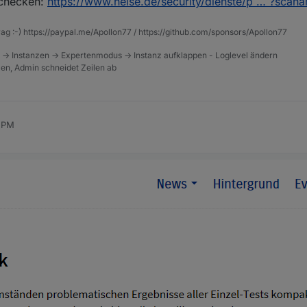
 checken:
https://www.heise.de/security/dienste/p … ?scana
rag :-) https://paypal.me/Apollon77 / https://github.com/sponsors/Apollon77
 -> Instanzen -> Expertenmodus -> Instanz aufklappen - Loglevel ändern
tzen, Admin schneidet Zeilen ab
6 PM