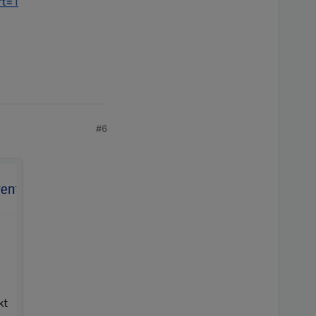
rt=1
#6