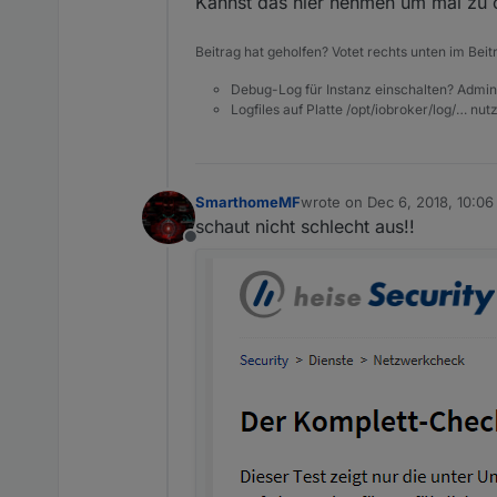
Kannst das hier nehmen um mal zu
Beitrag hat geholfen? Votet rechts unten im Beit
Debug-Log für Instanz einschalten? Admin
Logfiles auf Platte /opt/iobroker/log/… nu
SmarthomeMF
wrote on
Dec 6, 2018, 10:0
last edited by
schaut nicht schlecht aus!!
Offline