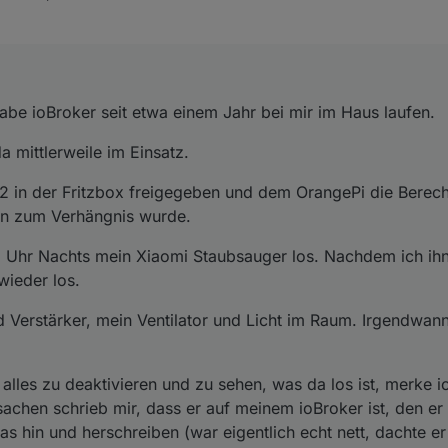
habe ioBroker seit etwa einem Jahr bei mir im Haus laufen.
a mittlerweile im Einsatz.
82 in der Fritzbox freigegeben und dem OrangePi die Berec
nun zum Verhängnis wurde.
3 Uhr Nachts mein Xiaomi Staubsauger los. Nachdem ich ih
wieder los.
d Verstärker, mein Ventilator und Licht im Raum. Irgendwan
lles zu deaktivieren und zu sehen, was da los ist, merke i
achen schrieb mir, dass er auf meinem ioBroker ist, den er
 hin und herschreiben (war eigentlich echt nett, dachte er 