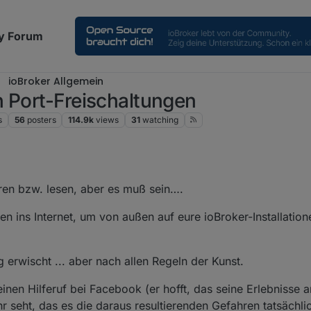
y Forum
ioBroker Allgemein
h Port-Freischaltungen
s
56
posters
114.9k
views
31
watching
2, 12:17 PM
ören bzw. lesen, aber es muß sein….
en ins Internet, um von außen auf eure ioBroker-Installatio
g erwischt ... aber nach allen Regeln der Kunst.
seinen Hilferuf bei Facebook (er hofft, das seine Erlebnisse
hr seht, das es die daraus resultierenden Gefahren tatsächli