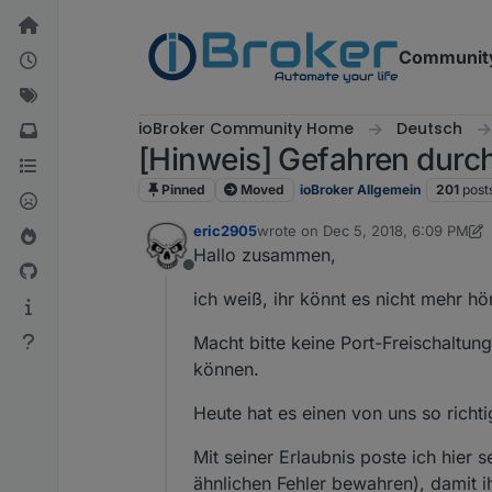
Skip to content
Communit
ioBroker Community Home
Deutsch
[Hinweis] Gefahren durc
Pinned
Moved
ioBroker Allgemein
201
post
eric2905
wrote on
Dec 5, 2018, 6:09 PM
last edited by eric2905
Jan 1, 202
Hallo zusammen,
Offline
ich weiß, ihr könnt es nicht mehr h
Macht bitte keine Port-Freischaltung
können.
Heute hat es einen von uns so richti
Mit seiner Erlaubnis poste ich hier 
ähnlichen Fehler bewahren), damit i