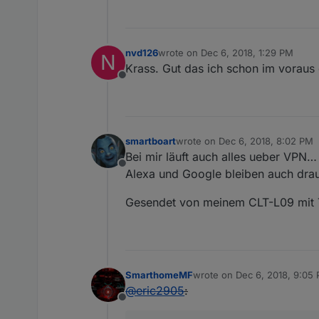
nvd126
wrote on
Dec 6, 2018, 1:29 PM
N
last edited by
Krass. Gut das ich schon im vorau
Offline
smartboart
wrote on
Dec 6, 2018, 8:02 PM
last edited by
Bei mir läuft auch alles ueber VPN… 
Offline
Alexa und Google bleiben auch drauß
Gesendet von meinem CLT-L09 mit 
SmarthomeMF
wrote on
Dec 6, 2018, 9:05
last edited by
@
eric2905
:
Offline