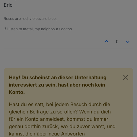
Bruteforce-Attacken gehen ja auch gut mit
Eric
fail2ban zu verhindern.
Natürlich ist jeder für seine eigene Sicherheit
Roses are red, violets are blue,
verantwortlich, öffnen Ports und setzen keine
Paßwörter.
if I listen to metal, my neighbours do too
Dann wundert man sich, wenn ein Miesling das
System übernommen hat.
0
Hey! Du scheinst an dieser Unterhaltung
interessiert zu sein, hast aber noch kein
Konto.
Hast du es satt, bei jedem Besuch durch die
gleichen Beiträge zu scrollen? Wenn du dich
für ein Konto anmeldest, kommst du immer
genau dorthin zurück, wo du zuvor warst, und
kannst dich über neue Antworten