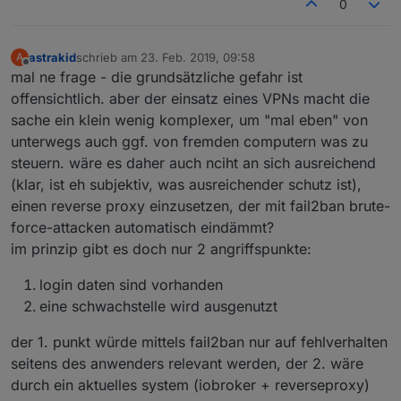
0
astrakid
schrieb am
23. Feb. 2019, 09:58
A
zuletzt editiert von
Offline
mal ne frage - die grundsätzliche gefahr ist
offensichtlich. aber der einsatz eines VPNs macht die
sache ein klein wenig komplexer, um "mal eben" von
unterwegs auch ggf. von fremden computern was zu
steuern. wäre es daher auch nciht an sich ausreichend
(klar, ist eh subjektiv, was ausreichender schutz ist),
einen reverse proxy einzusetzen, der mit fail2ban brute-
force-attacken automatisch eindämmt?
im prinzip gibt es doch nur 2 angriffspunkte:
login daten sind vorhanden
eine schwachstelle wird ausgenutzt
der 1. punkt würde mittels fail2ban nur auf fehlverhalten
seitens des anwenders relevant werden, der 2. wäre
durch ein aktuelles system (iobroker + reverseproxy)