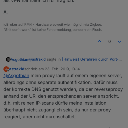
als VPN hat halte ich für fraglich.
A.
ioBroker auf RPi4 - Hardware soweit wie möglich via Zigbee.
"Shit don't work" ist keine Fehlermeldung, sondern ein Fluch.
0
@
astrakid
sagte in
[Hinweis] Gefahren durch Port-
Asgothian
Freischaltungen
:
astrakid
schrieb am
23. Feb. 2019, 10:14
A
zuletzt editiert von
Offline
@
Asgothian
mein proxy läuft auf einem eigenen server,
der 1. punkt würde mittels fail2ban nur auf
fehlverhalten seitens des anwenders relevant
allerdings ohne separate authentifikation. dafür muss
Aus meiner Sicht ist das nur akzeptabel sicher wenn
werden, der 2. wäre durch ein aktuelles
der korrekte DNS genutzt werden, da der reverseproxy
system (iobroker + reverseproxy) halbwegs
anhand der URI den entsprechenden server anspricht.
der Proxy auf eigener Hardware läuft.
überschaubar.
Ob das dann von der Nutzung noch einen höheren
eine Anmeldung auf dem Proxy notwendig ist
d.h. mit reinen IP-scans dürfte meine installation
sehe ich das falsch? klar, das risiko ist höher
WAF als VPN hat halte ich für fraglich.
um diesen nutzen zu können
überhaupt nicht zugänglich sein, da nur der proxy
als unter einsatz eines vpns, aber die
das System mit dem Proxy genau diesen einen
A.
reagiert, aber nicht durchschaltet.
komfortabilität (inkl. bei meinen
Port nach außen offen hat
familienmitgliedern) muss möglichst hoch
der Proxy sicherheitstechnische auf dem