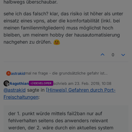
halbwegs überschaubar.
sehe ich das falsch? klar, das risiko ist höher als unter
einsatz eines vpns, aber die komfortabilität (inkl. bei
meinen familienmitgliedern) muss möglichst hoch
bleiben, um meinem hobby der hausautomatisierung
nachgehen zu drüfen.
0
mal ne frage - die grundsätzliche gefahr ist
astrakid
A
offensichtlich. aber der einsatz eines VPNs macht die
Asgothian
schrieb am
23. Feb. 2019, 10:08
DEVELOPER
sache ein klein wenig komplexer, um "mal eben" von
login daten sind vorhanden
zuletzt editiert von
Offline
@
astrakid
sagte in
[Hinweis] Gefahren durch Port-
unterwegs auch ggf. von fremden computern was zu
der 1. punkt würde mittels fail2ban nur auf
eine schwachstelle wird ausgenutzt
steuern. wäre es daher auch nciht an sich
fehlverhalten seitens des anwenders relevant werden,
Freischaltungen
:
ausreichend (klar, ist eh subjektiv, was ausreichender
der 2. wäre durch ein aktuelles system (iobroker +
sehe ich das falsch? klar, das risiko ist höher als unter
schutz ist), einen reverse proxy einzusetzen, der mit
reverseproxy) halbwegs überschaubar.
einsatz eines vpns, aber die komfortabilität (inkl. bei
fail2ban brute-force-attacken automatisch eindämmt?
meinen familienmitgliedern) muss möglichst hoch
der 1. punkt würde mittels fail2ban nur auf
im prinzip gibt es doch nur 2 angriffspunkte:
bleiben, um meinem hobby der hausautomatisierung
fehlverhalten seitens des anwenders relevant
nachgehen zu drüfen.
werden, der 2. wäre durch ein aktuelles system