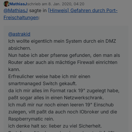
MathiasJ
schrieb am
8. Jan. 2020, 04:20
absichern.
zuletzt editiert von
Offline
@
MathiasJ
sagte in
[Hinweis] Gefahren durch Port-
Nun habe ich aber pfsense gefunden, den man als
Router aber auch als mächtige Firewall einrichten
Freischaltungen
:
kann.
Erfreulicher weise habe ich mir einen smartmanaged
Switch gekauft.
@
astrakid
da ich mir alles im Format rack 19" zugelegt habe,
Ich wollte eigentlich mein System durch ein DMZ
paßt sogar alles in einen Netzwerkschrank.
absichern.
Ich muß mir nur noch einen leeren 19" Einschub
Nun habe ich aber pfsense gefunden, den man als
zulegen, vllt paßt da auch noch IObroker und die
Raspberrymatic rein.
Router aber auch als mächtige Firewall einrichten
ich denke halt so: lieber zu viel Sicherheit.
kann.
Bruteforce-Attacken gehen ja auch gut mit fail2ban
Erfreulicher weise habe ich mir einen
zu verhindern.
smartmanaged Switch gekauft.
Natürlich ist jeder für seine eigene Sicherheit
verantwortlich, öffnen Ports und setzen keine
da ich mir alles im Format rack 19" zugelegt habe,
Paßwörter.
paßt sogar alles in einen Netzwerkschrank.
Dann wundert man sich, wenn ein Miesling das
Ich muß mir nur noch einen leeren 19" Einschub
System übernommen hat.
zulegen, vllt paßt da auch noch IObroker und die
Raspberrymatic rein.
ich denke halt so: lieber zu viel Sicherheit.