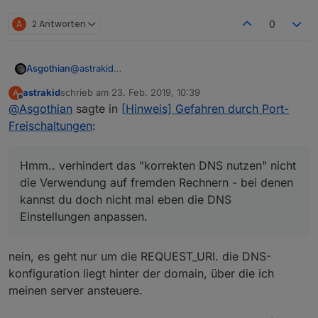
A
2 Antworten
0
@
astrakid
Asgothian
Hmm.. verhindert das "korrekten DNS nutzen" nicht
astrakid
schrieb am
23. Feb. 2019, 10:39
A
die Verwendung auf fremden Rechnern - bei denen
Ansonsten stimmt das schon - per IP-Scan oder
zuletzt editiert von
Offline
@
Asgothian
sagte in
[Hinweis] Gefahren durch Port-
kannst du doch nicht mal eben die DNS
Port-Scan sollte der ioBroker nicht "mal eben" zu
Einstellungen anpassen.
finden sein - der Proxy aber schon - was neugierige
Freischaltungen
:
Zeitgenossen schon zum Stöbern und/oder nutzen
auffordern kann. Deswegen der Ansatz mit
Authentifizierung "am Eingang", nicht "an jedem
Hmm.. verhindert das "korrekten DNS nutzen" nicht
erreichbaren Objekt"
die Verwendung auf fremden Rechnern - bei denen
kannst du doch nicht mal eben die DNS
Einstellungen anpassen.
nein, es geht nur um die REQUEST_URI. die DNS-
konfiguration liegt hinter der domain, über die ich
meinen server ansteuere.