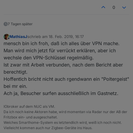
0
7 Tagen später
MathiasJ
schrieb am
18. Feb. 2019, 16:17
zuletzt editiert von
Offline
mensch bin ich froh, daß ich alles über VPN mache.
Man wird mich jetzt für verrückt erklären, aber ich
wechsle den VPN-Schlüssel regelmäßig.
Ist zwar mit Arbeit verbunden, nach dem Bericht aber
berechtigt.
Hoffentlch bricht nicht auch rgendwann ein "Poltergeist"
bei mr ein.
Ach ja, Besucher surfen ausschließlich im Gastnetz.
IObroker auf dem NUC als VM.
Da ich noch keine Aktoren habe, wird momentan via Radar nur der AB der
Fritzbox ein- und ausgeschaltet.
Welches Smarthome-System es letztendlich wird, weiß ich noch nicht.
Vielleicht kommen auch nur Zigbee-Geräte ins Haus.