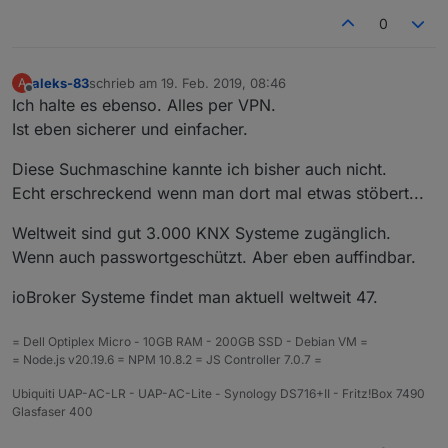
0
aleks-83
schrieb am
19. Feb. 2019, 08:46
A
zuletzt editiert von
Offline
Ich halte es ebenso. Alles per VPN.
Ist eben sicherer und einfacher.
Diese Suchmaschine kannte ich bisher auch nicht.
Echt erschreckend wenn man dort mal etwas stöbert...
Weltweit sind gut 3.000 KNX Systeme zugänglich.
Wenn auch passwortgeschützt. Aber eben auffindbar.
ioBroker Systeme findet man aktuell weltweit 47.
= Dell Optiplex Micro - 10GB RAM - 200GB SSD - Debian VM =
= Node.js v20.19.6 = NPM 10.8.2 = JS Controller 7.0.7 =
Ubiquiti UAP-AC-LR - UAP-AC-Lite - Synology DS716+II - Fritz!Box 7490
Glasfaser 400