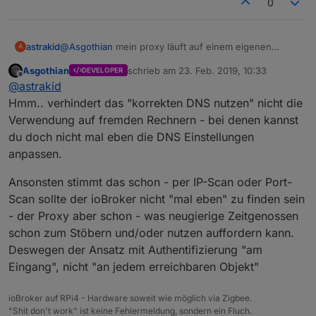
bleiben, um meinem hobby der
neusten Stand gehalten wird.
0
hausautomatisierung nachgehen zu drüfen.
astrakid
@
Asgothian
mein proxy läuft auf einem eigenen
A
server, allerdings ohne separate authentifikation. dafür
Asgothian
schrieb am
23. Feb. 2019, 10:33
DEVELOPER
muss der korrekte DNS genutzt werden, da der
zuletzt editiert von
Offline
@
astrakid
reverseproxy anhand der URI den entsprechenden
server anspricht. d.h. mit reinen IP-scans dürfte meine
Hmm.. verhindert das "korrekten DNS nutzen" nicht die
installation überhaupt nicht zugänglich sein, da nur der
Verwendung auf fremden Rechnern - bei denen kannst
proxy reagiert, aber nicht durchschaltet.
du doch nicht mal eben die DNS Einstellungen
anpassen.
Ansonsten stimmt das schon - per IP-Scan oder Port-
Scan sollte der ioBroker nicht "mal eben" zu finden sein
- der Proxy aber schon - was neugierige Zeitgenossen
schon zum Stöbern und/oder nutzen auffordern kann.
Deswegen der Ansatz mit Authentifizierung "am
Eingang", nicht "an jedem erreichbaren Objekt"
ioBroker auf RPi4 - Hardware soweit wie möglich via Zigbee.
"Shit don't work" ist keine Fehlermeldung, sondern ein Fluch.