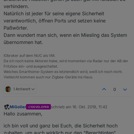
verhindern.
Natürlich ist jeder für seine eigene Sicherheit
verantwortlich, öffnen Ports und setzen keine
Paßwörter.
Dann wundert man sich, wenn ein Miesling das System
übernommen hat.
IObroker auf dem NUC als VM.
Da ich noch keine Aktoren habe, wird momentan via Radar nur der AB der
Fritzbox ein- und ausgeschaltet.
Welches Smarthome-System es letztendlich wird, weiß ich noch nicht.
Vielleicht kommen auch nur Zigbee-Geräte ins Haus.
1 Antwort
0
MiGoller
schrieb am
16. Okt. 2019, 11:42
DEVELOPER
zuletzt editiert von
Offline
Hallo zusammen,
ich bin voll und ganz bei Euch, die Sicherheit hoch
zuhalten, um auch wirklich nur den "Berechtigten"