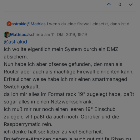
0
@
MathiasJ
wenn du eine firewall einsetzt, dann ist die
astrakid
A
portweiterleitung im router doch nur schall und rauch -
MathiasJ
schrieb am
11. Okt. 2019, 19:19
wird an der firewall eh abprallen?
ich bin auch der meinung, dass viele
zuletzt editiert von
Offline
@
astrakid
schutzmaßnahmen nicht verkehrt sind.
dennoch soll auch alles möglichst einfach nutzbar
gruß,
Ich wollte eigentlich mein System durch ein DMZ
sein. die balance ist schwierig und selten eher in
andre
absichern.
richtung sicherheit gehen.
Nun habe ich aber pfsense gefunden, den man als
wenn man allerdings seine systeme aktuell hält, nicht
Router aber auch als mächtige Firewall einrichten kann.
mehr als nötig nach außen zugänglich macht und
sichere passwörter (ausreichende komplexität und
Erfreulicher weise habe ich mir einen smartmanaged
nicht bereits kompromittiert) in kombination mit
Switch gekauft.
bruteforce-attack-erkennung paart ist man schon ganz
da ich mir alles im Format rack 19" zugelegt habe, paßt
gut gesichert.
sogar alles in einen Netzwerkschrank.
Ich muß mir nur noch einen leeren 19" Einschub
zulegen, vllt paßt da auch noch IObroker und die
Raspberrymatic rein.
ich denke halt so: lieber zu viel Sicherheit.
Bruteforce-Attacken gehen ja auch gut mit fail2ban zu