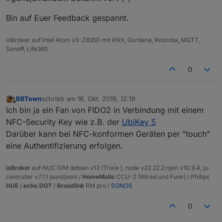
Bin auf Euer Feedback gespannt.
ioBroker auf Intel Atom x5-Z8350 mit KNX, Gardena, Roomba, MQTT,
Sonoff, Life360
0
BBTown
schrieb am
16. Okt. 2019, 12:19
zuletzt editiert von
Offline
Ich bin ja ein Fan von FIDO2 in Verbindung mit einem
NFC-Security Key wie z.B. der
UbiKey 5
Darüber kann bei NFC-konformen Geräten per "touch"
eine Authentifizierung erfolgen.
ioBroker
auf NUC (VM debian v13 (Trixie ), node v22.22.2 npm v10.9.4, js-
controller v7.1.1 jsonl/jsonl /
HomeMatic
CCU-2 (Wired und Funk) / Philips
HUE
/
echo.DOT
/
Broadlink
RM pro /
SONOS
0