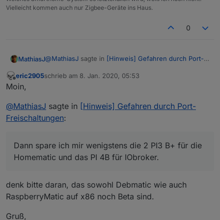
Vielleicht kommen auch nur Zigbee-Geräte ins Haus.
0
@
MathiasJ
sagte in
[Hinweis] Gefahren durch Port-
MathiasJ
Freischaltungen
:
eric2905
schrieb am
8. Jan. 2020, 05:53
zuletzt editiert von
Offline
@
astrakid
Moin,
Ich wollte eigentlich mein System durch ein DMZ
Edit:
absichern.
@
MathiasJ
sagte in
[Hinweis] Gefahren durch Port-
Der leere Einschub hat sich erledigt.
Nun habe ich aber pfsense gefunden, den man
Freischaltungen
:
Bin gerade dabei, alles auf Proxmox umzustellen.
als Router aber auch als mächtige Firewall
Dann spare ich mir wenigstens die 2 PI3 B+ für die
einrichten kann.
Homematic und das PI 4B für IObroker. Die
Erfreulicher weise habe ich mir einen
Dann spare ich mir wenigstens die 2 PI3 B+ für die
Umstellung auf VLAN und DMZ via OPNsense bleib
smartmanaged Switch gekauft.
Homematic und das PI 4B für IObroker.
jedoch bestehen.
da ich mir alles im Format rack 19" zugelegt
habe, paßt sogar alles in einen
Netzwerkschrank.
denk bitte daran, das sowohl Debmatic wie auch
Ich muß mir nur noch einen leeren 19" Einschub
RaspberryMatic auf x86 noch Beta sind.
zulegen, vllt paßt da auch noch IObroker und die
Raspberrymatic rein.
Gruß,
ich denke halt so: lieber zu viel Sicherheit.