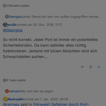
2 Monaten später
Jeder Dienst auf den von außen zugegriffen werden
Georgius
G
soll braucht einen oder mehrere offene Ports.
scr2k
schrieb am
30. Dez. 2019, 11:27
Das ist an sich nichts böses, wenn dahinter alles
zuletzt editiert von
Offline
@
Georgius
richtig funktioniert.
Nur wenn man den Port des IO-Brokers nach außen
So nicht korrekt. Jeder Port ist immer ein potentielles
frei schaltet der ohne weitere Paßworteingabe
funktioniert ist das wenig intelligent.
Sicherheitsrisiko. Da kann dahinter alles richtig
funktionieren: Jemand mit bösen Absichten wird sich
Schwachstellen suchen...
0
8 Tagen später
Was soll man da sagen.
ramses
R
Markus84
schrieb am
7. Jan. 2020, 09:58
M
Wer so "blöd" ist den Menüpunkt "Selbstständige
zuletzt editiert von
Offline
@
ramses
said in
[Hinweis] Gefahren durch Port-
Portfreigaben für dieses Gerät erlauben."