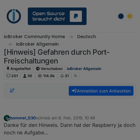
Weiter zum Inhalt
ioBroker Community Home
Deutsch
ioBroker Allgemein
[Hinweis] Gefahren durch Port-
Freischaltungen
Angeheftet
Verschoben
ioBroker Allgemein
201
56
114.9k
31
Anmelden zum Antworten
bommel_030
schrieb am
8. Feb. 2019, 10:48
B
zuletzt editiert von
Offline
Danke für den Hinweis. Dann hat der Raspberry ja doch
noch ne Aufgabe…