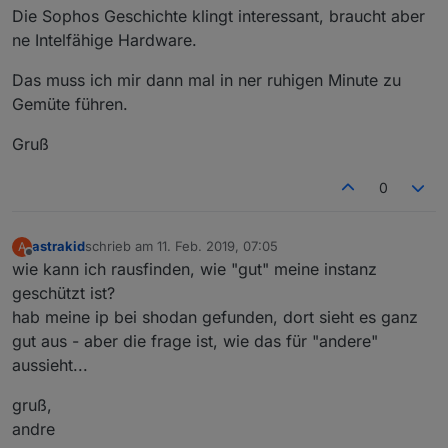
Die Sophos Geschichte klingt interessant, braucht aber
ne Intelfähige Hardware.
Das muss ich mir dann mal in ner ruhigen Minute zu
Gemüte führen.
Gruß
0
astrakid
schrieb am
11. Feb. 2019, 07:05
A
zuletzt editiert von
Offline
wie kann ich rausfinden, wie "gut" meine instanz
geschützt ist?
hab meine ip bei shodan gefunden, dort sieht es ganz
gut aus - aber die frage ist, wie das für "andere"
aussieht...
gruß,
andre