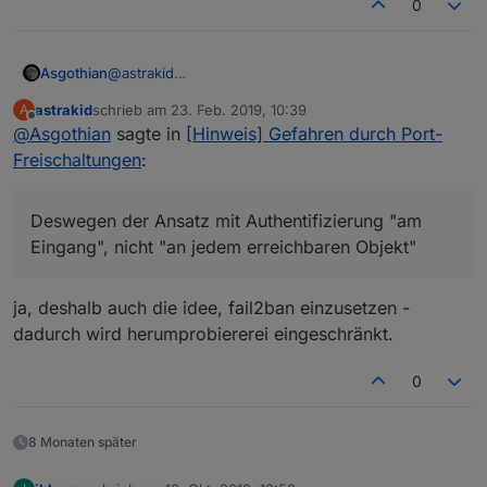
0
@
astrakid
Asgothian
Hmm.. verhindert das "korrekten DNS nutzen" nicht
astrakid
schrieb am
23. Feb. 2019, 10:39
A
die Verwendung auf fremden Rechnern - bei denen
Ansonsten stimmt das schon - per IP-Scan oder
zuletzt editiert von
Offline
@
Asgothian
sagte in
[Hinweis] Gefahren durch Port-
kannst du doch nicht mal eben die DNS
Port-Scan sollte der ioBroker nicht "mal eben" zu
Einstellungen anpassen.
finden sein - der Proxy aber schon - was neugierige
Freischaltungen
:
Zeitgenossen schon zum Stöbern und/oder nutzen
auffordern kann. Deswegen der Ansatz mit
Authentifizierung "am Eingang", nicht "an jedem
Deswegen der Ansatz mit Authentifizierung "am
erreichbaren Objekt"
Eingang", nicht "an jedem erreichbaren Objekt"
ja, deshalb auch die idee, fail2ban einzusetzen -
dadurch wird herumprobiererei eingeschränkt.
0
8 Monaten später