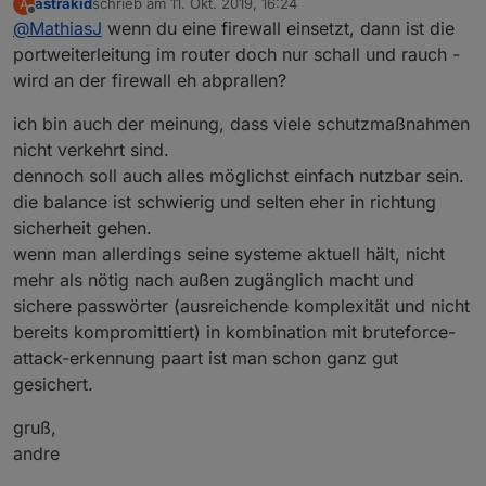
astrakid
schrieb am
11. Okt. 2019, 16:24
A
Benutzername "pi" in ein anderes ändern,
zuletzt editiert von
Offline
@
MathiasJ
wenn du eine firewall einsetzt, dann ist die
Zugang ausschließlich über VPN
Eine vernünftige Firewall einsetzen (ich nutze
portweiterleitung im router doch nur schall und rauch -
pfSense)
wird an der firewall eh abprallen?
einen vernünftigen Switch einsetzen, so läßt sich
VLAN realisieren,
ich bin auch der meinung, dass viele schutzmaßnahmen
IObroker Passwort setzen (sollte meiner Meinung
nicht verkehrt sind.
nach schon bei der Installation so sein,
dennoch soll auch alles möglichst einfach nutzbar sein.
wegen Bequemlichkeit einiger Nutzer),
fail2ban wurde schon erwähnt
die balance ist schwierig und selten eher in richtung
Im Router gucken, dass auch kein Port geöffnet ist.
sicherheit gehen.
wenn man allerdings seine systeme aktuell hält, nicht
mehr als nötig nach außen zugänglich macht und
sichere passwörter (ausreichende komplexität und nicht
bereits kompromittiert) in kombination mit bruteforce-
attack-erkennung paart ist man schon ganz gut
gesichert.
gruß,
andre