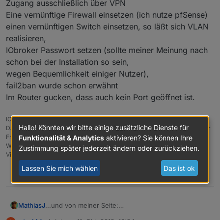
Zugang ausschließlich über VPN
Eine vernünftige Firewall einsetzen (ich nutze pfSense)
einen vernünftigen Switch einsetzen, so läßt sich VLAN
realisieren,
IObroker Passwort setzen (sollte meiner Meinung nach
schon bei der Installation so sein,
wegen Bequemlichkeit einiger Nutzer),
fail2ban wurde schon erwähnt
Im Router gucken, dass auch kein Port geöffnet ist.
IObroker auf dem NUC als VM.
Hallo! Könnten wir bitte einige zusätzliche Dienste für
Da ich noch keine Aktoren habe, wird momentan via Radar nur der AB der
Fritzbox ein- und ausgeschaltet.
Funktionalität & Analytics
aktivieren? Sie können Ihre
Welches Smarthome-System es letztendlich wird, weiß ich noch nicht.
Zustimmung später jederzeit ändern oder zurückziehen.
Vielleicht kommen auch nur Zigbee-Geräte ins Haus.
Lassen Sie mich wählen
Das ist ok
0
MathiasJ
...und von meiner Seite:
SSH-Port ändern