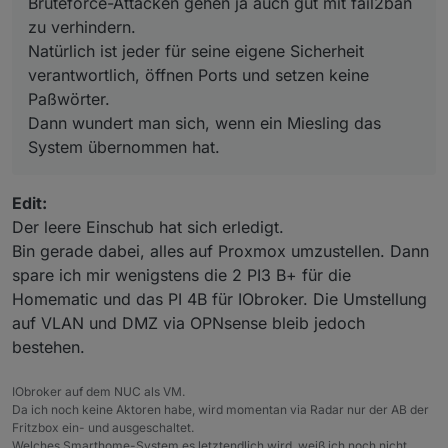
Bruteforce-Attacken gehen ja auch gut mit fail2ban
zu verhindern.
Natürlich ist jeder für seine eigene Sicherheit
verantwortlich, öffnen Ports und setzen keine
Paßwörter.
Dann wundert man sich, wenn ein Miesling das
System übernommen hat.
Edit:
Der leere Einschub hat sich erledigt.
Bin gerade dabei, alles auf Proxmox umzustellen. Dann
spare ich mir wenigstens die 2 PI3 B+ für die
Homematic und das PI 4B für IObroker. Die Umstellung
auf VLAN und DMZ via OPNsense bleib jedoch
bestehen.
IObroker auf dem NUC als VM.
Da ich noch keine Aktoren habe, wird momentan via Radar nur der AB der
Fritzbox ein- und ausgeschaltet.
Welches Smarthome-System es letztendlich wird, weiß ich noch nicht.