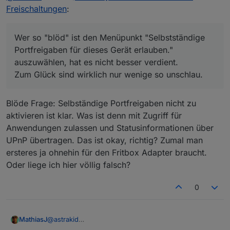
auszuwählen, hat es nicht besser verdient.
Zum Glück sind wirklich nur wenige so unschlau.
Freischaltungen
:
Vorallem WOFÜR ?!
Wer so "blöd" ist den Menüpunkt "Selbstständige
Ist ja nicht so als würde Iobroker mit dynamischen
Portfreigaben für dieses Gerät erlauben."
Ports um sich schmeissen.
auszuwählen, hat es nicht besser verdient.
Zum Glück sind wirklich nur wenige so unschlau.
Blöde Frage: Selbständige Portfreigaben nicht zu
aktivieren ist klar. Was ist denn mit Zugriff für
Anwendungen zulassen und Statusinformationen über
UPnP übertragen. Das ist okay, richtig? Zumal man
ersteres ja ohnehin für den Fritbox Adapter braucht.
Oder liege ich hier völlig falsch?
0
MathiasJ
@
astrakid
Ich wollte eigentlich mein System durch ein DMZ