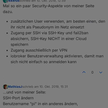
ikkerus
schrieb am
10. Okt. 2019, 12:59
I
zuletzt editiert von
Offline
Mal so ein paar Security-Aspekte von meiner Seite
dazu.
zusätzlichen User verwenden, am besten einen, den
ihr nicht als Pseudonym im Netz einsetzt
Zugang per SSH via SSH-Key und fail2ban
absichern, SSH-Key NICHT in einer Cloud
speichern
Zugang ausschließlich per VPN
iobroker Benutzerverwaltung aktivieren, damit man
sich nicht einfach so anmelden kann
0
MathiasJ
schrieb am
10. Okt. 2019, 15:31
zuletzt editiert von
Offline
...und von meiner Seite:
SSH-Port ändern
Benutzername "pi" in ein anderes ändern,