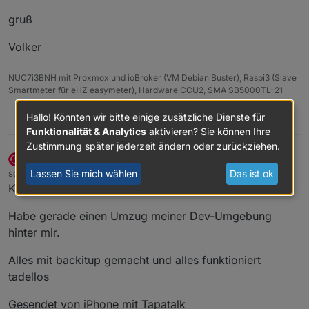
gruß
Volker
NUC7i3BNH mit Proxmox und ioBroker (VM Debian Buster), Raspi3 (Slave
Smartmeter für eHZ easymeter), Hardware CCU2, SMA SB5000TL-21
Hallo! Könnten wir bitte einige zusätzliche Dienste für
0
Funktionalität & Analytics
aktivieren? Sie können Ihre
Zustimmung später jederzeit ändern oder zurückziehen.
simatec
DEVELOPER
MOST ACTIVE
Offline
Lassen Sie mich wählen
Das ist ok
schrieb am
12. Dez. 2018, 09:32
zuletzt editiert von
Kann ich nicht bestätigen.
Habe gerade einen Umzug meiner Dev-Umgebung
hinter mir.
Alles mit backitup gemacht und alles funktioniert
tadellos
Gesendet von iPhone mit Tapatalk