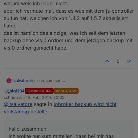
warum weis ich leider nicht.
aber ich vermute mal, dass es was mit dem js-controller
zu tun hat, welchen ich von 1.4.2 auf 1.5.7 aktualisiert
habe.
das ist nämlich das einzige, was ich seit dem letzten
backup ohne vis.0 ordner und dem jetzigen backup mit
vis.0 ordner gemacht habe.
0
ltsalvatore
hallo zusammen
L
ich wollte nur kurz mitteilen, dass bei mir das
sigi234
FORUM TESTING
MOST ACTIVE
backup nun wieder sauber funktioniert.
Online
schrieb am
19. Feb. 2019, 20:05
warum weis ich leider nicht.
zuletzt editiert von
@
ltsalvatore
sagte in
Iobroker backup wird nicht
aber ich vermute mal, dass es was mit dem js-
controller zu tun hat, welchen ich von 1.4.2 auf 1.5.7
vollständig erstellt
:
aktualisiert habe.
das ist nämlich das einzige, was ich seit dem letzten
backup ohne vis.0 ordner und dem jetzigen backup
hallo zusammen
mit vis.0 ordner gemacht habe.
ich wollte nur kurz mitteilen, dass bei mir das