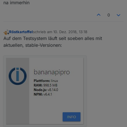
na immerhin
0
Röstkartoffel
schrieb am
10. Dez. 2018, 13:18
zuletzt editiert von
Offline
Auf dem Testsystem läuft seit soeben alles mit
aktuellen, stable-Versionen: