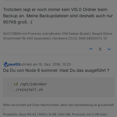
Trotzdem legt er noch immer kein VIS.0 Ordner beim
Backup an. Meine Backupdateien sind deshalb auch nur
907KB groß. :(
NUC7i3BNH mit Proxmox und ioBroker (VM Debian Buster), Raspi3 (Slave
Smartmeter für eHZ easymeter), Hardware CCU2, SMA SB5000TL-21
0
paul53
schrieb am
10. Dez. 2018, 13:23
zuletzt editiert von
Offline
Da Du von Node 6 kommst: Hast Du das ausgeführt ?
cd
 /opt/iobroker
./reinstall.sh
Bitte verzichtet auf Chat-Nachrichten, denn die Handhabung ist grauenhaft
!
Produktiv: Asus PN 42 / N100 / 8 GB / 500 GB; Proxmox mit 2 VM (iob /