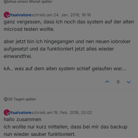
etwa einem Monat später
ltsalvatore
schrieb am
24. Jan. 2019, 16:18
L
zuletzt editiert von
Offline
ganz vergessen, dass ich noch das system auf der alten
microsd testen wollte.
aber jetzt bin ich hingegangen und nen neuen iobroker
aufgesetzt und da funktioniert jetzt alles wieder
einwandfrei.
kA.. was auf dem alten system schief gelaufen war…
0
26 Tagen später
ltsalvatore
schrieb am
19. Feb. 2019, 20:02
L
zuletzt editiert von
Offline
hallo zusammen
ich wollte nur kurz mitteilen, dass bei mir das backup
nun wieder sauber funktioniert.