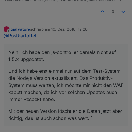
0
ltsalvatore
schrieb am
10. Dez. 2018, 12:28
L
zuletzt editiert von
Offline
@
Röstkartoffel
:
Nein, ich habe den js-controller damals nicht auf
1.5.x upgedatet.
Und ich habe erst einmal nur auf dem Test-System
die Nodejs Version aktuallisiert. Das Produktiv-
System muss warten, ich möchte mir nicht den WAF
kaputt machen, da ich vor solchen Updates auch
immer Respekt habe.
Mit der neuen Version löscht er die Daten jetzt aber
richtig, das ist auch schon was wert. `