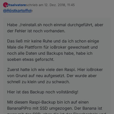
ltsalvatore
schrieb am
12. Dez. 2018, 11:45
L
zuletzt editiert von
Offline
@
Röstkartoffel
:
Habe ./reinstall.sh noch einmal durchgeführt, aber
der Fehler ist noch vorhanden.
Das ließ mir keine Ruhe und da ich schon einige
Male die Plattform für ioBroker gewechselt und
noch alle Daten und Backups habe, habe ich
soeben etwas geforscht.
Zuerst hatte ich wie viele den Raspi. Hier ioBroker
von Grund auf neu aufgesetzt. Der wurde aber
schnell zu klein und zu schwach.
Hier ist das Backup noch vollständig!
Mit diesem Raspi-Backup bin ich auf einen
BananaPiPro mit SSD umgezogen. Der Banana ist