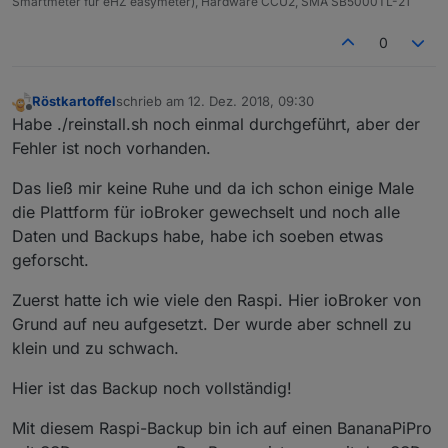
Smartmeter für eHZ easymeter), Hardware CCU2, SMA SB5000TL-21
0
Röstkartoffel
schrieb am
12. Dez. 2018, 09:30
zuletzt editiert von
Offline
Habe ./reinstall.sh noch einmal durchgeführt, aber der
Fehler ist noch vorhanden.
Das ließ mir keine Ruhe und da ich schon einige Male
die Plattform für ioBroker gewechselt und noch alle
Daten und Backups habe, habe ich soeben etwas
geforscht.
Zuerst hatte ich wie viele den Raspi. Hier ioBroker von
Grund auf neu aufgesetzt. Der wurde aber schnell zu
klein und zu schwach.
Hier ist das Backup noch vollständig!
Mit diesem Raspi-Backup bin ich auf einen BananaPiPro