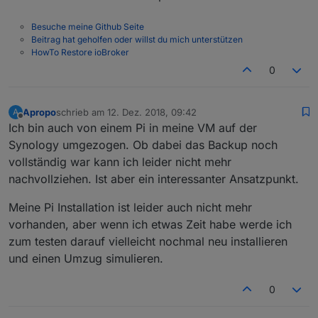
Besuche meine Github Seite
Beitrag hat geholfen oder willst du mich unterstützen
HowTo Restore ioBroker
0
Apropo
schrieb am
12. Dez. 2018, 09:42
A
zuletzt editiert von
Offline
Ich bin auch von einem Pi in meine VM auf der
Synology umgezogen. Ob dabei das Backup noch
vollständig war kann ich leider nicht mehr
nachvollziehen. Ist aber ein interessanter Ansatzpunkt.
Meine Pi Installation ist leider auch nicht mehr
vorhanden, aber wenn ich etwas Zeit habe werde ich
zum testen darauf vielleicht nochmal neu installieren
und einen Umzug simulieren.
0