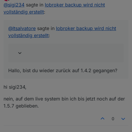
zuletzt editiert von
Offline
@
sigi234
sagte in
hallo zusammen
Iobroker backup wird nicht
ich wollte nur kurz mitteilen, dass bei mir das
vollständig erstellt
:
Hallo, bist du wieder zurück auf 1.4.2 gegangen?
backup nun wieder sauber funktioniert.
warum weis ich leider nicht.
aber ich vermute mal, dass es was mit dem js-
@
ltsalvatore
sagte in
Iobroker backup wird nicht
controller zu tun hat, welchen ich von 1.4.2 auf
vollständig erstellt
:
1.5.7 aktualisiert habe.
das ist nämlich das einzige, was ich seit dem
letzten backup ohne vis.0 ordner und dem
jetzigen backup mit vis.0 ordner gemacht habe.
Hallo, bist du wieder zurück auf 1.4.2 gegangen?
hi sigi234,
nein, auf dem live system bin ich bis jetzt noch auf der
1.5.7 geblieben.
0