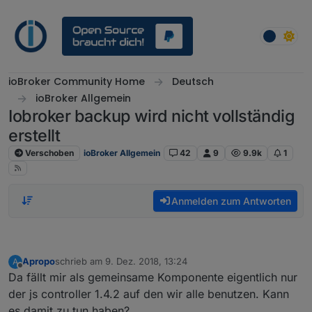
Weiter zum Inhalt
ioBroker Community Home
Deutsch
ioBroker Allgemein
Iobroker backup wird nicht vollständig
erstellt
Verschoben
ioBroker Allgemein
42
9
9.9k
1
Anmelden zum Antworten
Apropo
schrieb am
9. Dez. 2018, 13:24
A
zuletzt editiert von
Offline
Da fällt mir als gemeinsame Komponente eigentlich nur
der js controller 1.4.2 auf den wir alle benutzen. Kann
es damit zu tun haben?