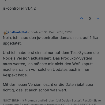
js-controller v1.4.2
0
Röstkartoffel
schrieb am
10. Dez. 2018, 12:18
zuletzt editiert von
Offline
Nein, ich habe den js-controller damals nicht auf 1.5.x
upgedatet.
Und ich habe erst einmal nur auf dem Test-System die
Nodejs Version aktuallisiert. Das Produktiv-System
muss warten, ich möchte mir nicht den WAF kaputt
machen, da ich vor solchen Updates auch immer
Respekt habe.
Mit der neuen Version löscht er die Daten jetzt aber
richtig, das ist auch schon was wert.
NUC7i3BNH mit Proxmox und ioBroker (VM Debian Buster), Raspi3 (Slave
Smartmeter für eHZ easymeter), Hardware CCU2, SMA SB5000TL-21