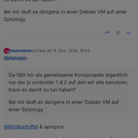
Bei mir läuft es übrigens in einer Debian VM auf einer
Synology
0
ltsalvatore
schrieb am
9. Dez. 2018, 18:25
L
zuletzt editiert von
Offline
@
Apropo
:
Da fällt mir als gemeinsame Komponente eigentlich
nur der js controller 1.4.2 auf den wir alle benutzen.
Kann es damit zu tun haben?
Bei mir läuft es übrigens in einer Debian VM auf
einer Synology `
@
Röstkartoffel
& apropos