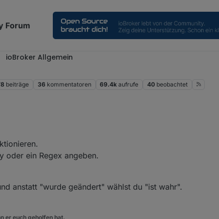
y Forum
ioBroker Allgemein
78
beiträge
36
kommentatoren
69.4k
aufrufe
40
beobachtet
ktionieren.
ray oder ein Regex angeben.
rn bin ich mir nicht sicher. Sind die automatisch mit ODER zu betrachten
 und anstatt "wurde geändert" wählst du "ist wahr".
n er euch geholfen hat.