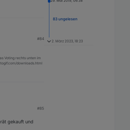
29. Mai 2019, 06:38
83 ungelesen
#84
2. März 2023, 18:23
as Voting rechts unten im
ntogif.com/downloads.html
#85
rät gekauft und