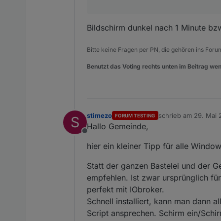
Bildschirm dunkel nach 1 Minute bzw
Bitte keine Fragen per PN, die gehören ins Foru
Benutzt das Voting rechts unten im Beitrag wen
stimezo
schrieb am
29. Mai 
FORUM TESTING
S
zuletzt editiert von
Hallo Gemeinde,
Offline
hier ein kleiner Tipp für alle Windo
Statt der ganzen Bastelei und der
empfehlen. Ist zwar ursprünglich fü
perfekt mit IObroker.
Schnell installiert, kann man dann 
Script ansprechen. Schirm ein/Schirm