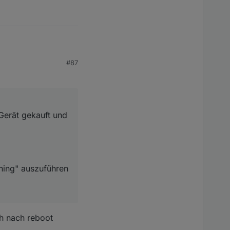
kauft und probiere
#87
uszuführen und die
edingt funktioniert
Gerät gekauft und
echselt habe.
einfach den Vollbild?
iesparmodus aus und
ning" auszuführen
ch nach reboot