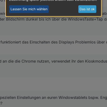
dwo beschrieben.
Lassen Sie mich wählen
Das ist ok
 wieder auf? Ich mache das aktuell über key=SHIFT. Was ab
 der Bildschirm dunkel bis ich über die WindowsTaste+Tap d
 funktioniert das Einschalten des Displays Problemlos über
d an die die Chrome nutzen, verwendet ihr den Kioskmodus
speziellen Einstellungen an euren Windowstablets bspw. E
l?