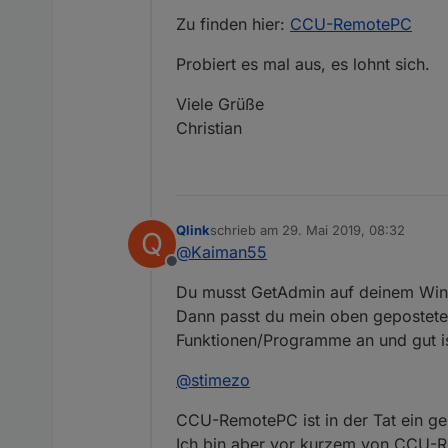
Zu finden hier:
CCU-RemotePC
Probiert es mal aus, es lohnt sich.
Viele Grüße
Christian
Qlink
schrieb am
29. Mai 2019, 08:32
Q
zuletzt editiert von
@
Kaiman55
Offline
Du musst GetAdmin auf deinem Windo
Dann passt du mein oben gepostet
Funktionen/Programme an und gut i
@
stimezo
CCU-RemotePC ist in der Tat ein gen
Ich bin aber vor kurzem von CCU