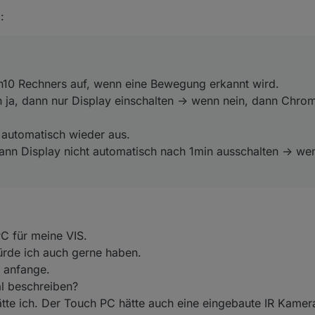
Win10 Rechners auf, wenn eine Bewegung erkannt wird.
g
:
nn ja, dann nur Display einschalten -> wenn nein, dann Chrome mit VIS 
n Status ob Chrome und/oder VLC laufen ...
in automatisch wieder aus.
, dann Display nicht automatisch nach 1min ausschalten -> wenn nein, da
r, falls es einen weniger belastendend Weg gibt den Status festzustell
ichkeit gefunden wie ich den Check direkt ins Blockly einbauen kann,
n10 Rechners auf, wenn eine Bewegung erkannt wird.
 ja, dann nur Display einschalten -> wenn nein, dann Chrom
 automatisch wieder aus.
dann Display nicht automatisch nach 1min ausschalten -> we
C für meine VIS.
rde ich auch gerne haben.
h anfange.
al beschreiben?
te ich. Der Touch PC hätte auch eine eingebaute IR Kamer