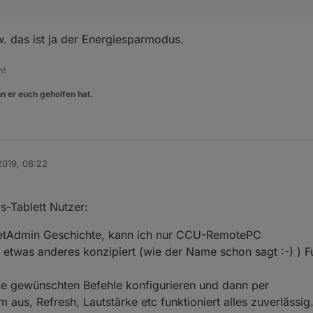
. das ist ja der Energiesparmodus.
m!
n er euch geholfen hat.
2019, 08:22
ws-Tablett Nutzer:
 GetAdmin Geschichte, kann ich nur CCU-RemotePC
r etwas anderes konzipiert (wie der Name schon sagt :-) ) Fu
alle gewünschten Befehle konfigurieren und dann per
 aus, Refresh, Lautstärke etc funktioniert alles zuverlässig