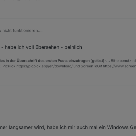
 nicht funktionieren.
 String, Array oder ein Regex angeben.
Objekt ID" und anstatt "wurde geändert" wählst du "ist wahr".
li 2019, 13:15
 - habe ich voll übersehen - peinlich
es in der Überschrift des ersten Posts einzutragen [gelöst]-...
Bitte benutzt d
:
PicPick https://picpick.app/en/download/ und ScreenToGif https://www.scree
mer langsamer wird, habe ich mir auch mal ein Windows Ge