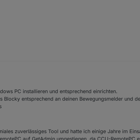
ws PC installieren und entsprechend einrichten.
es Blocky entsprechend an deinen Bewegungsmelder und d
s
iales zuverlässiges Tool und hatte ich einige Jahre im Eins
-RemotePC auf GetAdmin umgestiegen, da CCU-RemotePC e