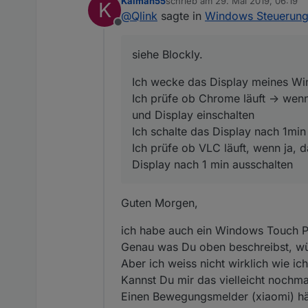
Kaiman55
schrieb am
29. Mai 2019, 06:19
K
Ich wecke das Display meines 
zuletzt editiert von
@
Qlink
sagte in
Windows Steuerun
Ich prüfe ob Chrome läuft -> we
Offline
einschalten
Dazu brauche ich permanent de
Ich schalte das Display nach 1m
siehe Blockly.
Ich prüfe ob VLC läuft, wenn ja
Ich wäre aber wie gesagt dankba
ausschalten
Ich hätte aber noch keine Mögl
Ich wecke das Display meines Wi
Adapters ...
Ich prüfe ob Chrome läuft -> wenn
und Display einschalten
Ich schalte das Display nach 1min
Ich prüfe ob VLC läuft, wenn ja, 
Display nach 1 min ausschalten
Guten Morgen,
ich habe auch ein Windows Touch P
Genau was Du oben beschreibst, wü
Aber ich weiss nicht wirklich wie ic
Kannst Du mir das vielleicht nochm
Einen Bewegungsmelder (xiaomi) hät