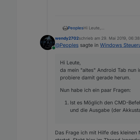
Hi Leute,
Peoples
da mein "altes" Android Tab
wendy2702
schrieb am
29. Mai 2019, 06:38
damit gerade herum.
Nun habe ich ein paar Frage
zuletzt editiert von
@
Peoples
sagte in
Windows Steuer
Online
Ist es Möglich den CM
Ausgabe (der Akkustan
Hi Leute,
Wie weckt ihr den Bilds
da mein "altes" Android Tab nun 
manchmal bleibt der Bi
Welchen Browser nutzt 
probiere damit gerade herum.
Verwendet ihr irgendwe
nur Bildschirm dunkel?
Nun habe ich ein paar Fragen:
Ist es Möglich den CMD-Bef
und die Ausgabe (der Akkust
Das Frage ich mit Hilfe des kleinen