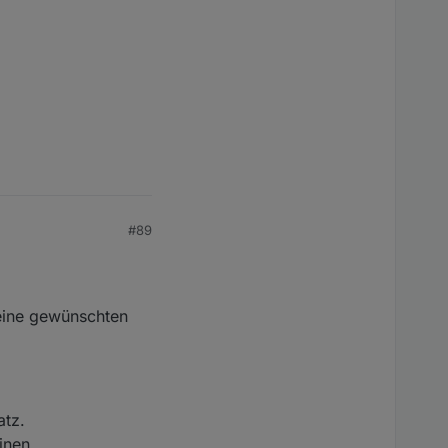
#89
eine gewünschten
atz.
inen