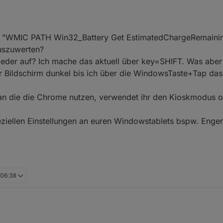
l: "WMIC PATH Win32_Battery Get EstimatedChargeRemaini
uszuwerten?
ieder auf? Ich mache das aktuell über key=SHIFT. Was aber
r Bildschirm dunkel bis ich über die WindowsTaste+Tap das
an die die Chrome nutzen, verwendet ihr den Kioskmodus o
eziellen Einstellungen an euren Windowstablets bspw. Eng
 06:38