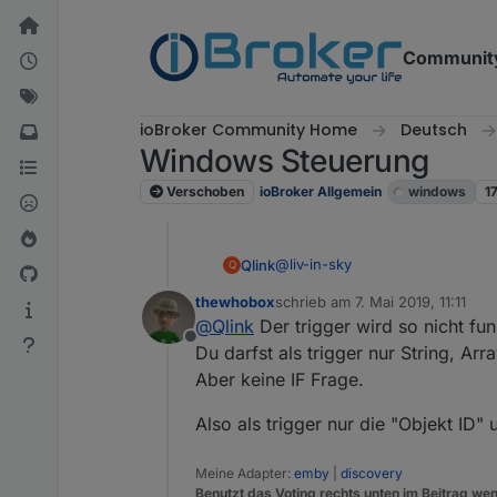
Weiter zum Inhalt
Communit
ioBroker Community Home
Deutsch
Windows Steuerung
Verschoben
ioBroker Allgemein
windows
1
@
liv-in-sky
Qlink
Q
thewhobox
schrieb am
7. Mai 2019, 11:11
vielen Dank für deine Hilfe !
zuletzt editiert von
@
Qlink
Der trigger wird so nicht fun
Offline
Meintest du so ?
Du darfst als trigger nur String, Ar
Aber keine IF Frage.
Vorallem bei den ersten 3 Trigge
Also als trigger nur die "Objekt ID"
Meine Adapter:
emby
|
discovery
Benutzt das Voting rechts unten im Beitrag wen