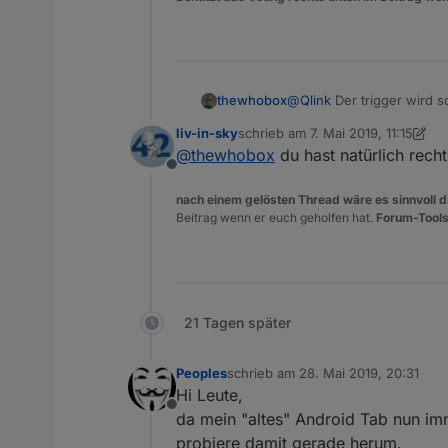
@
Qlink
Der trigger wird so
thewhobox
Du darfst als trigger nur
liv-in-sky
schrieb am
7. Mai 2019, 11:15
Aber keine IF Frage.
Also als trigger nur die "
zuletzt editiert von liv-in-sky
5. Ju
@
thewhobox
du hast natürlich recht
Offline
nach einem gelösten Thread wäre es sinnvoll di
Beitrag wenn er euch geholfen hat.
Forum-Tools
21 Tagen später
Peoples
schrieb am
28. Mai 2019, 20:31
zuletzt editiert von
Hi Leute,
Offline
da mein "altes" Android Tab nun im
probiere damit gerade herum.