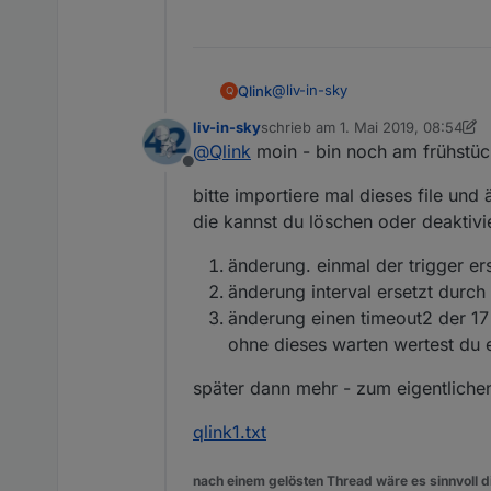
@
liv-in-sky
Qlink
Q
liv-in-sky
schrieb am
1. Mai 2019, 08:54
Ich hätte die letzten Tage vers
zuletzt editiert von liv-in-sky
5. Ja
@
Qlink
moin - bin noch am frühstü
auch nachvollziehen kann. Wenn 
Offline
möglichst einfach zu halten und
Ich habe für meine 4 Programme(
bitte importiere mal dieses file und
Wenn keines der 4 Programme lä
die kannst du löschen oder deaktivi
Wenn nur Chrome läuft -> Disp
änderung. einmal der trigger er
änderung interval ersetzt durch
Wenn vlc oder kodi oder marinea
änderung einen timeout2 der 17 
ohne dieses warten wertest du 
Das ganze sollte noch dazu mög
...
später dann mehr - zum eigentlich
Hier mein letzter Versuch, aber 
Wäre toll, wenn du mir einen b
qlink1.txt
Beste Grüße
nach einem gelösten Thread wäre es sinnvoll di