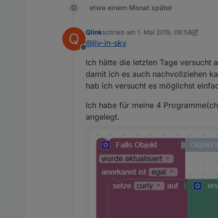
etwa einem Monat später
Qlink
schrieb am
1. Mai 2019, 06:58
Q
zuletzt editiert von Qlink
5. Jan. 2019,
@
liv-in-sky
Offline
Ich hätte die letzten Tage versucht
damit ich es auch nachvollziehen ka
hab ich versucht es möglichst einfa
Ich habe für meine 4 Programme(chro
angelegt.