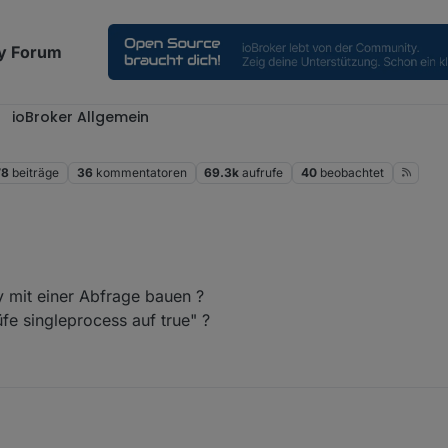
y Forum
ioBroker Allgemein
78
beiträge
36
kommentatoren
69.3k
aufrufe
40
beobachtet
y mit einer Abfrage bauen ?
fe singleprocess auf true" ?