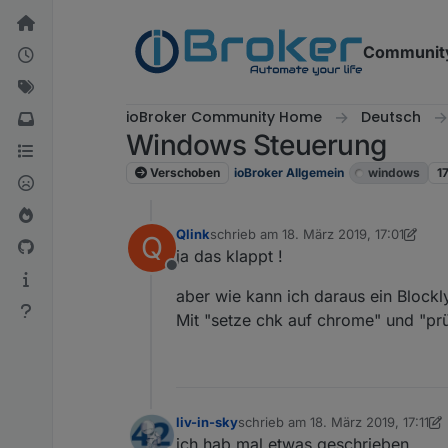
Weiter zum Inhalt
Communit
ioBroker Community Home
Deutsch
Windows Steuerung
Verschoben
ioBroker Allgemein
windows
1
Qlink
schrieb am
18. März 2019, 17:01
Q
zuletzt editiert von Qlink
ja das klappt !
Offline
aber wie kann ich daraus ein Blockl
Mit "setze chk auf chrome" und "prü
liv-in-sky
schrieb am
18. März 2019, 17:11
zuletzt editiert von liv-in-sky
ich hab mal etwas geschrieben