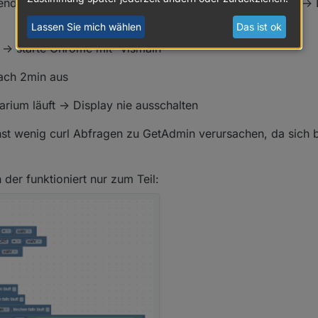
ndruck auf Kaminfeuer oder Tastendruck auf Aquarium -> D
Lassen Sie mich wählen
Das ist ok
-> starte Chrome mit "vismain"
ach 2min aus
ium läuft -> Display nie ausschalten
st wenig curl Abfragen zu GetAdmin verursachen, da sich 
 der funktioniert nur zum Teil: