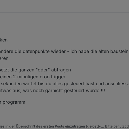
ucht auf Basis deines Vorschlags die Tabletsteuerung mit Blockly so umzu
n. 2019, 11:28
cken
es zu verschachtelt wird, blicke ich da leider nicht mehr durch, daher 
 die Steuerung in verschiedene Blocklys zu unterteilen.
chrome, vlc, kodi, marineaquarium3), die ich abfrage, jeweils ein curl B
 ändere die datenpunkte wieder - ich habe die alten baustein
uft -> starte Chrome mit "vismain"
eren
lay nach 2min aus
setzt die ganzen "oder" abfragen
 einen 2 minütigen cron trigger
quarium läuft -> Display nie ausschalten
sekunden wartet bis du alles gesteuert hast und anschliess
etwas aus, was noch garnicht gesteuert wurde !!!
lichst wenig curl Abfragen zu GetAdmin verursachen, da sich bei mir G
en programm
auch der funktioniert nur zum Teil:
esseren Weg zeigen könntest.
es in der Überschrift des ersten Posts einzutragen [gelöst]-...
Bitte benutzt d