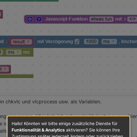
n chkvlc und vlcprocess usw. als Variablen.
ngsprogramm. Hier hab ich schon zig Varianten ausprobiert
 ich gerne möchte ... :(
Hallo! Könnten wir bitte einige zusätzliche Dienste für
Funktionalität & Analytics
aktivieren? Sie können Ihre
lität haben:
Zustimmung später jederzeit ändern oder zurückziehen.