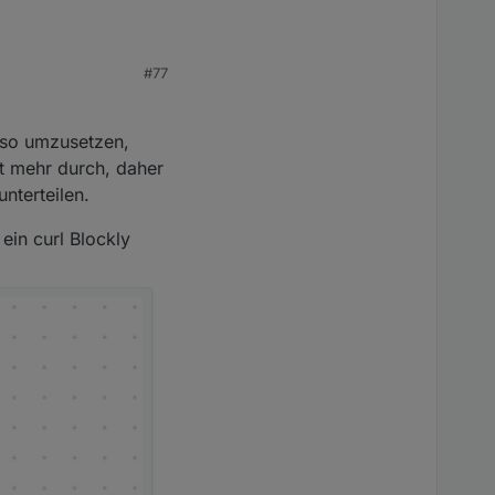
#77
y so umzusetzen,
ht mehr durch, daher
nterteilen.
ein curl Blockly