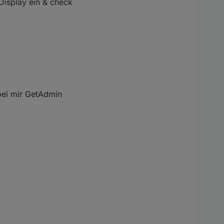
isplay ein & check
bei mir GetAdmin