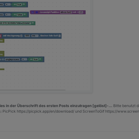
es in der Überschrift des ersten Posts einzutragen [gelöst]-...
Bitte benutzt d
:
PicPick https://picpick.app/en/download/ und ScreenToGif https://www.scree