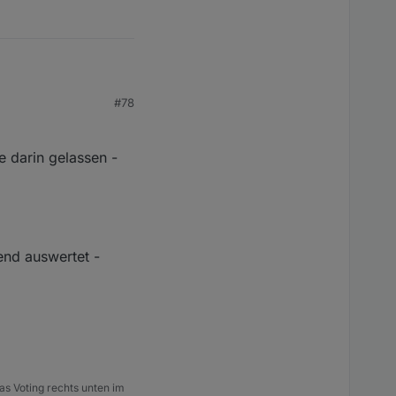
#78
setzen, damit ich es
hab ich versucht es
lockly angelegt.
e darin gelassen -
end auswertet -
etAdmin sonst aufhängt
as Voting rechts unten im