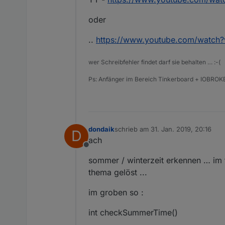
oder
..
https://www.youtube.com/watch?
wer Schreibfehler findet darf sie behalten … :-(
Ps: Anfänger im Bereich Tinkerboard + IOBROKE
dondaik
schrieb am
31. Jan. 2019, 20:16
D
zuletzt editiert von
ach
Offline
sommer / winterzeit erkennen … im
thema gelöst ...
im groben so :
int checkSummerTime()