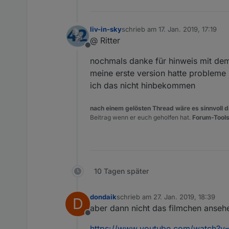
liv-in-sky
schrieb am
17. Jan. 2019, 17:19
zuletzt editiert von
@ Ritter
Offline
nochmals danke für hinweis mit dem 
meine erste version hatte probleme 
ich das nicht hinbekommen
nach einem gelösten Thread wäre es sinnvoll di
Beitrag wenn er euch geholfen hat.
Forum-Tools
10 Tagen später
dondaik
schrieb am
27. Jan. 2019, 18:39
D
zuletzt editiert von
aber dann nicht das filmchen ansehe
Offline
https://www.youtube.com/watch?v