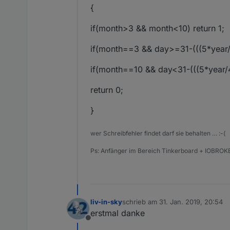
{
if(month>3 && month<10) return 1;
if(month==3 && day>=31-(((5*year/4
if(month==10 && day<31-(((5*year/4
return 0;
}
wer Schreibfehler findet darf sie behalten … :-(
Ps: Anfänger im Bereich Tinkerboard + IOBROKE
liv-in-sky
schrieb am
31. Jan. 2019, 20:54
zuletzt editiert von
erstmal danke
Offline