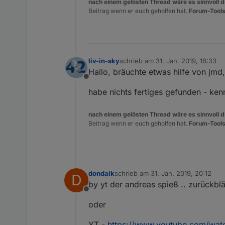
nach einem gelösten Thread wäre es sinnvoll di
Beitrag wenn er euch geholfen hat.
Forum-Tools
liv-in-sky
schrieb am
31. Jan. 2019, 18:33
zuletzt editiert von
Hallo, bräuchte etwas hilfe von jmd
Offline
habe nichts fertiges gefunden - ken
nach einem gelösten Thread wäre es sinnvoll di
Beitrag wenn er euch geholfen hat.
Forum-Tools
dondaik
schrieb am
31. Jan. 2019, 20:12
D
zuletzt editiert von
by yt der andreas spieß .. zurückblät
Offline
oder
YT -
https://www.youtube.com/wa