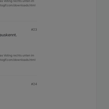
as Voting rechts unten im
ntogif.com/downloads.html
#23
 auskennt.
as Voting rechts unten im
ntogif.com/downloads.html
#24