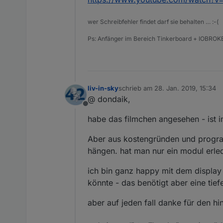
wer Schreibfehler findet darf sie behalten … :-(
Ps: Anfänger im Bereich Tinkerboard + IOBROKE
liv-in-sky
schrieb am
28. Jan. 2019, 15:34
zuletzt editiert von
@ dondaik,
Offline
habe das filmchen angesehen - ist im
Aber aus kostengründen und progra
hängen. hat man nur ein modul erledi
ich bin ganz happy mit dem display 
könnte - das benötigt aber eine tie
aber auf jeden fall danke für den hi