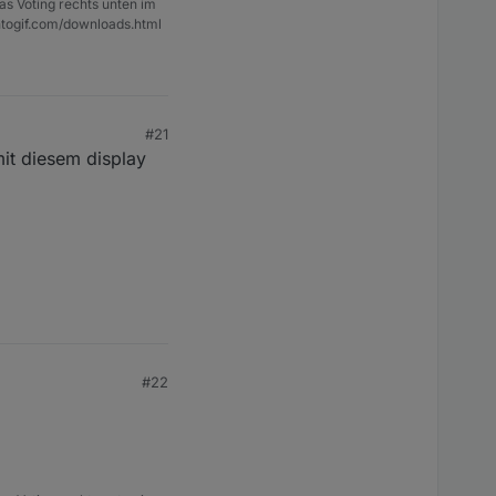
as Voting rechts unten im
ntogif.com/downloads.html
#21
it diesem display
#22