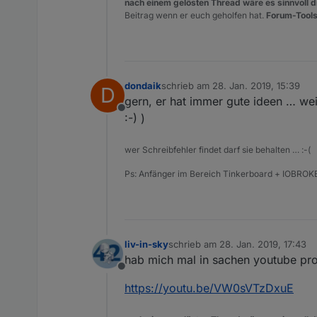
nach einem gelösten Thread wäre es sinnvoll di
Beitrag wenn er euch geholfen hat.
Forum-Tools
dondaik
schrieb am
28. Jan. 2019, 15:39
D
zuletzt editiert von
gern, er hat immer gute ideen … we
Offline
:-) )
wer Schreibfehler findet darf sie behalten … :-(
Ps: Anfänger im Bereich Tinkerboard + IOBROKE
liv-in-sky
schrieb am
28. Jan. 2019, 17:43
zuletzt editiert von
hab mich mal in sachen youtube pro
Offline
https://youtu.be/VW0sVTzDxuE