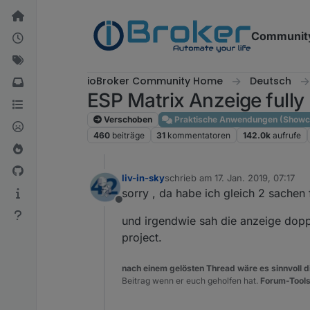
Weiter zum Inhalt
Communit
ioBroker Community Home
Deutsch
ESP Matrix Anzeige fully
Verschoben
Praktische Anwendungen (Showc
460
beiträge
31
kommentatoren
142.0k
aufrufe
liv-in-sky
schrieb am
17. Jan. 2019, 07:17
zuletzt editiert von
sorry , da habe ich gleich 2 sachen 
Offline
und irgendwie sah die anzeige doppe
project.
nach einem gelösten Thread wäre es sinnvoll di
Beitrag wenn er euch geholfen hat.
Forum-Tools