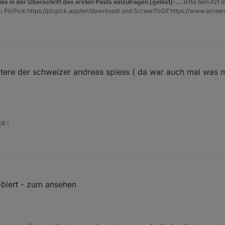
es in der Überschrift des ersten Posts einzutragen [gelöst]-...
Bitte benutzt d
:
PicPick https://picpick.app/en/download/ und ScreenToGif https://www.scree
itere der schweizer andreas spiess ( da war auch mal was m
R !
biert - zum ansehen