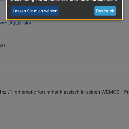
Lassen Sie mich wählen
Das ist ok
v=YUtqLjs-alo
(
R !
 fhz / Homematic forum hat klassisch in seinen WEMOS - 