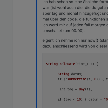
ich hab schon so eine ähnliche form
war (ist wohl auch die, die du gefun
aber tag und monat hinzugefügt und b
mal über den code. die funktionen 
ich werd mir auf jeden fall morgen 
umschaltet (um 00:00).
eigentlich nehme ich nur now() (sta
dazu.anschliessend wird von dieser
String
calcDate
(
time_t t
) {

String
 datum;

if
 (!
summertime
(t, 
0
)) { t
       int tag = 
day
(t);

if
 (tag < 
10
) { datum = 
"0