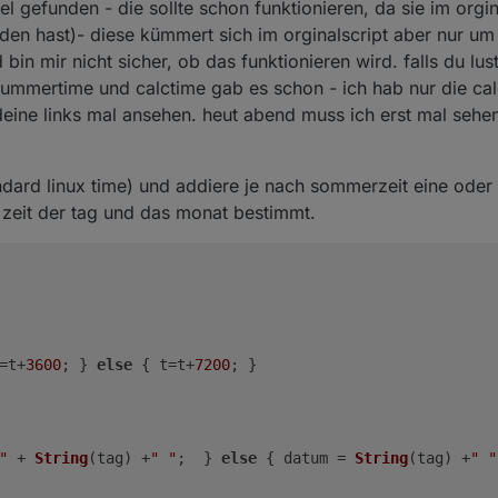
el gefunden - die sollte schon funktionieren, da sie im org
den hast)- diese kümmert sich im orginalscript aber nur um 
in mir nicht sicher, ob das funktionieren wird. falls du lus
summertime und calctime gab es schon - ich hab nur die ca
deine links mal ansehen. heut abend muss ich erst mal sehen,
ndard linux time) und addiere je nach sommerzeit eine oder
 zeit der tag und das monat bestimmt.
=t+
3600
; } 
else
 { t=t+
7200
; }

"
 + 
String
(tag) +
" "
;  } 
else
 { datum = 
String
(tag) +
" "