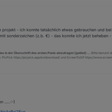
projekt - ich konnte tatsächlich etwas gebrauchen und bei
mit sonderzeichen (z.b. €) - das konnte ich jetzt beheben -
es in der Überschrift des ersten Posts einzutragen [gelöst]-...
Bitte benutzt d
:
PicPick https://picpick.app/en/download/ und ScreenToGif https://www.scree
n …..:-)
=NaAsBxi2Evs