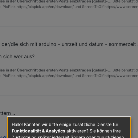
es in der Überschrift des ersten Posts einzutragen [gelöst]-...
Bitte benutzt d
:
PicPick https://picpick.app/en/download/ und ScreenToGif https://www.scree
, der/die sich mit arduino - uhrzeit und datum - sommerzeit
n sich wer aus?
es in der Überschrift des ersten Posts einzutragen [gelöst]-...
Bitte benutzt d
:
PicPick https://picpick.app/en/download/ und ScreenToGif https://www.scree
tern ..
Hallo! Könnten wir bitte einige zusätzliche Dienste für
Funktionalität & Analytics
aktivieren? Sie können Ihre
Zustimmung später jederzeit ändern oder zurückziehen.
tch?v=Fb26Xqv6t-4&t=3s