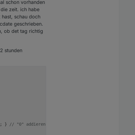
inal schon vorhanden
die zeit. ich habe
t hast, schau doch
lcdate geschrieben.
 ob det tag richtig
 2 stunden
; } 
// "0" addieren zwischen 0 und 9 uhr AM