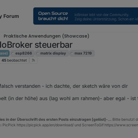
y Forum
Praktische Anwendungen (Showcase)
 IoBroker steuerbar
ase)
esp8266
matrix display
max 7219
45
beobachtet
falsch verstanden - ich dachte, der sketch wäre von dir
lt (in der höhe) aus (lag wohl am rahmen)- aber egal - ist 
es in der Überschrift des ersten Posts einzutragen [gelöst]-...
Bitte benutzt d
:
PicPick https://picpick.app/en/download/ und ScreenToGif https://www.scree