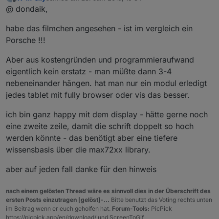
zuletzt editiert von
Offline
@ dondaik,
habe das filmchen angesehen - ist im vergleich ein
Porsche !!!
Aber aus kostengründen und programmieraufwand
eigentlich kein erstatz - man müßte dann 3-4
nebeneinander hängen. hat man nur ein modul erledigt
jedes tablet mit fully browser oder vis das besser.
ich bin ganz happy mit dem display - hätte gerne noch
eine zweite zeile, damit die schrift doppelt so hoch
werden könnte - das benötigt aber eine tiefere
wissensbasis über die max72xx library.
aber auf jeden fall danke für den hinweis
nach einem gelösten Thread wäre es sinnvoll dies in der Überschrift des
ersten Posts einzutragen [gelöst]-...
Bitte benutzt das Voting rechts unten
im Beitrag wenn er euch geholfen hat.
Forum-Tools:
PicPick
https://picpick.app/en/download/ und ScreenToGif