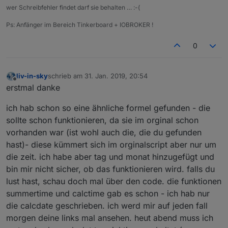
wer Schreibfehler findet darf sie behalten … :-(
Ps: Anfänger im Bereich Tinkerboard + IOBROKER !
0
liv-in-sky
schrieb am
31. Jan. 2019, 20:54
zuletzt editiert von
Offline
erstmal danke
ich hab schon so eine ähnliche formel gefunden - die
sollte schon funktionieren, da sie im orginal schon
vorhanden war (ist wohl auch die, die du gefunden
hast)- diese kümmert sich im orginalscript aber nur um
die zeit. ich habe aber tag und monat hinzugefügt und
bin mir nicht sicher, ob das funktionieren wird. falls du
lust hast, schau doch mal über den code. die funktionen
summertime und calctime gab es schon - ich hab nur
die calcdate geschrieben. ich werd mir auf jeden fall
morgen deine links mal ansehen. heut abend muss ich