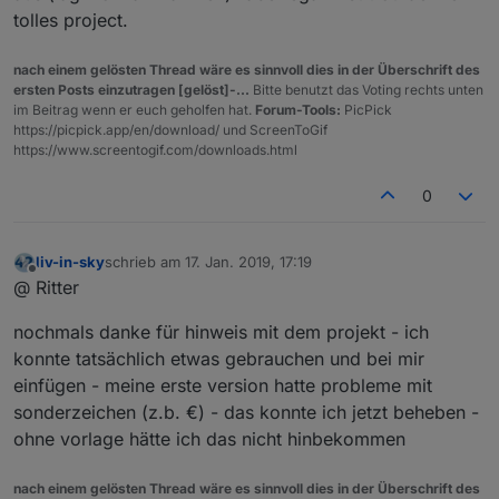
tolles project.
nach einem gelösten Thread wäre es sinnvoll dies in der Überschrift des
ersten Posts einzutragen [gelöst]-...
Bitte benutzt das Voting rechts unten
im Beitrag wenn er euch geholfen hat.
Forum-Tools:
PicPick
https://picpick.app/en/download/ und ScreenToGif
https://www.screentogif.com/downloads.html
0
liv-in-sky
schrieb am
17. Jan. 2019, 17:19
zuletzt editiert von
Offline
@ Ritter
nochmals danke für hinweis mit dem projekt - ich
konnte tatsächlich etwas gebrauchen und bei mir
einfügen - meine erste version hatte probleme mit
sonderzeichen (z.b. €) - das konnte ich jetzt beheben -
ohne vorlage hätte ich das nicht hinbekommen
nach einem gelösten Thread wäre es sinnvoll dies in der Überschrift des