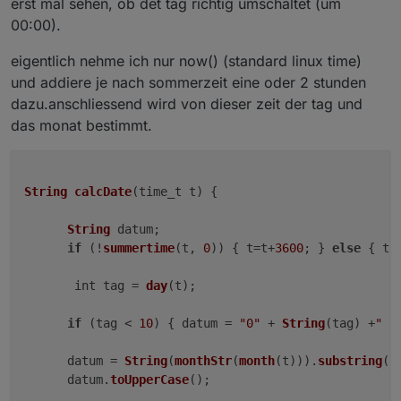
erst mal sehen, ob det tag richtig umschaltet (um
00:00).
eigentlich nehme ich nur now() (standard linux time)
und addiere je nach sommerzeit eine oder 2 stunden
dazu.anschliessend wird von dieser zeit der tag und
das monat bestimmt.
String
calcDate
(
time_t t
) {

String
 datum;

if
 (!
summertime
(t, 
0
)) { t=t+
3600
; } 
else
 { t=
       int tag = 
day
(t);

if
 (tag < 
10
) { datum = 
"0"
 + 
String
(tag) +
" "
      datum = 
String
(
monthStr
(
month
(t))).
substring
(
0
      datum.
toUpperCase
();
