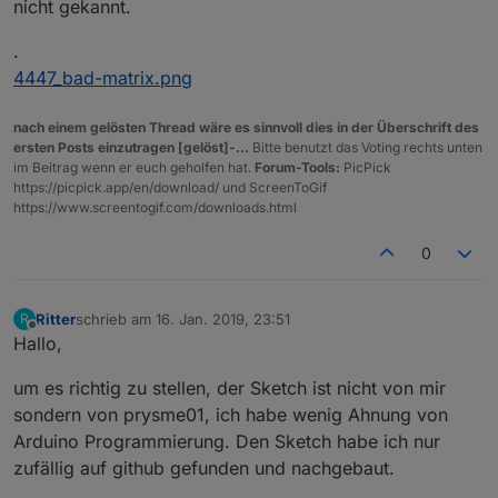
nicht gekannt.
.
4447_bad-matrix.png
nach einem gelösten Thread wäre es sinnvoll dies in der Überschrift des
ersten Posts einzutragen [gelöst]-...
Bitte benutzt das Voting rechts unten
im Beitrag wenn er euch geholfen hat.
Forum-Tools:
PicPick
https://picpick.app/en/download/ und ScreenToGif
https://www.screentogif.com/downloads.html
0
Ritter
schrieb am
16. Jan. 2019, 23:51
R
zuletzt editiert von
Offline
Hallo,
um es richtig zu stellen, der Sketch ist nicht von mir
sondern von prysme01, ich habe wenig Ahnung von
Arduino Programmierung. Den Sketch habe ich nur
zufällig auf github gefunden und nachgebaut.