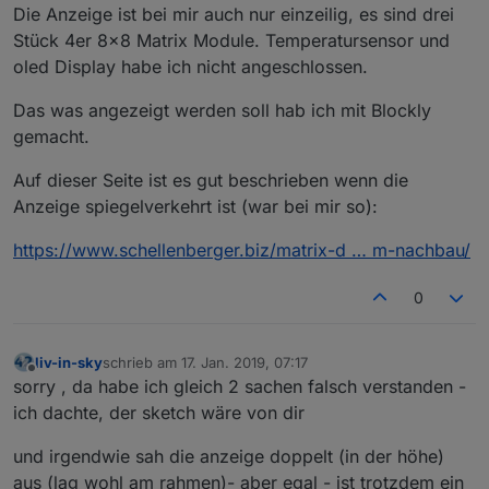
Die Anzeige ist bei mir auch nur einzeilig, es sind drei
Stück 4er 8x8 Matrix Module. Temperatursensor und
oled Display habe ich nicht angeschlossen.
Das was angezeigt werden soll hab ich mit Blockly
gemacht.
Auf dieser Seite ist es gut beschrieben wenn die
Anzeige spiegelverkehrt ist (war bei mir so):
https://www.schellenberger.biz/matrix-d … m-nachbau/
0
liv-in-sky
schrieb am
17. Jan. 2019, 07:17
zuletzt editiert von
Offline
sorry , da habe ich gleich 2 sachen falsch verstanden -
ich dachte, der sketch wäre von dir
und irgendwie sah die anzeige doppelt (in der höhe)
aus (lag wohl am rahmen)- aber egal - ist trotzdem ein