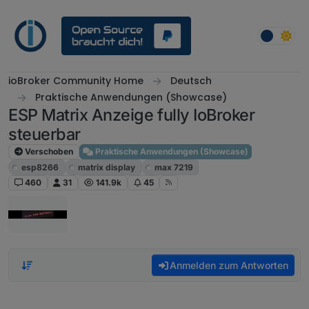
Weiter zum Inhalt
ioBroker Community Home
Deutsch
Praktische Anwendungen (Showcase)
ESP Matrix Anzeige fully IoBroker
steuerbar
Verschoben
Praktische Anwendungen (Showcase)
esp8266
matrix display
max 7219
460
31
141.9k
45
Anmelden zum Antworten