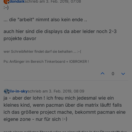
dondaik
schrieb am
3. Feb. 2019, 07:08
D
zuletzt editiert von
Offline
:-)
… die "arbeit" nimmt also kein ende ..
auch hier sind die displays da aber leider noch 2-3
projekte davor
wer Schreibfehler findet darf sie behalten … :-(
Ps: Anfänger im Bereich Tinkerboard + IOBROKER !
0
liv-in-sky
schrieb am
3. Feb. 2019, 08:09
zuletzt editiert von
Offline
ja - aber der lohn ! ich freu mich jedesmal wie ein
kleines kind, wenn pacman über die matrix läuft! falls
ich das größere project mache, bekommt pacman eine
eigene zone - nur für sich :-)