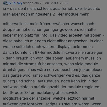
liv-in-sky
schrieb am
2. Feb. 2019, 23:32
zuletzt editiert von
Offline
ja - das sieht nicht schlecht aus. für iobroker bräuchte
man aber noch mindestens 2- 4er module mehr.
mittlerweile ist mein früher erwähnter wunsch nach
doppelter höhe schon geringer geworden. ich hätte
lieber mehr platz für info! das video arbeitet mit zonen -
diese habe ich mir noch nicht näher angesehen. in einer
woche solte ich noch weitere displays bekommen,
danch könnte ich 8*4er module in zwei zeilen anzeigen
- dann brauch ich wohl die zonen. außerdem muss ich
mir mal die stromzufuhr ansehen, wenn viele module
dranhängen. eines wäre noh zu beachten: je komplexer
das ganze wird, umso schwieriger wird es, das ganze
günstg und schnell aufzubauen. noch kann ich in der
software einfach auf die anzahl der module reagieren.
bei 6- oder 8-4er modulen gibt es soviele
möglichkeiten der anzeige, welche letztlich nur mit
aufwendigen iobroker -scripts zu steuern wären. wenn