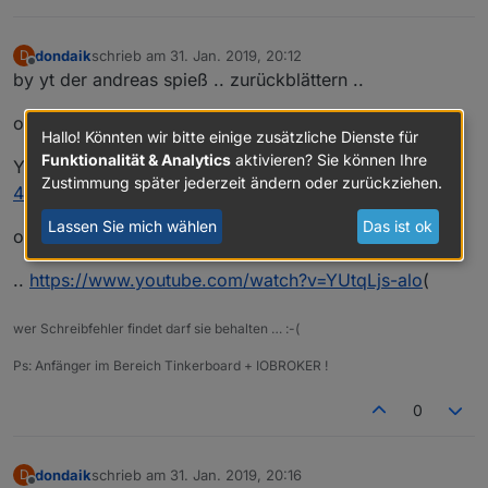
dondaik
schrieb am
31. Jan. 2019, 20:12
D
zuletzt editiert von
Offline
by yt der andreas spieß .. zurückblättern ..
oder
Hallo! Könnten wir bitte einige zusätzliche Dienste für
Funktionalität & Analytics
aktivieren? Sie können Ihre
YT -
https://www.youtube.com/watch?v=Fb26Xqv6t-
Zustimmung später jederzeit ändern oder zurückziehen.
4&t=3s
Lassen Sie mich wählen
Das ist ok
oder
..
https://www.youtube.com/watch?v=YUtqLjs-alo
(
wer Schreibfehler findet darf sie behalten … :-(
Ps: Anfänger im Bereich Tinkerboard + IOBROKER !
0
dondaik
schrieb am
31. Jan. 2019, 20:16
D
zuletzt editiert von