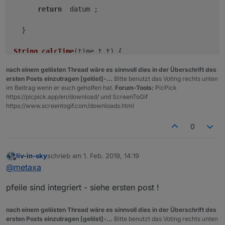
return
  datum ;

  }

String
calcTime
(
time_t t
) {

  byte 
Stunde
 = 
hour
(t) + 
1
;

nach einem gelösten Thread wäre es sinnvoll dies in der Überschrift des
Stunde
 = (
summertime
(t, 
0
)) ? 
Stunde
 + 
1
 : 
Stunde
;

ersten Posts einzutragen [gelöst]-...
Bitte benutzt das Voting rechts unten
if
 (
Stunde
 > 
23
) 
Stunde
 = 
Stunde
 - 
24
;

im Beitrag wenn er euch geholfen hat.
Forum-Tools:
PicPick
return
String
((
Stunde
 < 
10
) ? 
"0"
 : 
""
 ) + 
String
(
https://picpick.app/en/download/ und ScreenToGif
}

https://www.screentogif.com/downloads.html
boolean
summertime
(
time_t t, byte tzHours
) {

0
if
 (
month
(t) < 
3
 || 
month
(t) > 
10
) 
return
false
; 
/
if
 (
month
(t) > 
3
 && 
month
(t) < 
10
) 
return
true
; 
//
liv-in-sky
schrieb am
1. Feb. 2019, 14:19
if
 (
month
(t) == 
3
 && (
hour
(t) + 
24
 * 
day
(t)) >= (
1
zuletzt editiert von
Offline
@
metaxa
return
true
;

else
pfeile sind integriert - siehe ersten post !
return
false
;

nach einem gelösten Thread wäre es sinnvoll dies in der Überschrift des
ersten Posts einzutragen [gelöst]-...
Bitte benutzt das Voting rechts unten