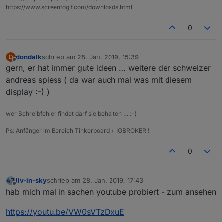
https://www.screentogif.com/downloads.html
0
dondaik
schrieb am
28. Jan. 2019, 15:39
D
zuletzt editiert von
Offline
gern, er hat immer gute ideen … weitere der schweizer
andreas spiess ( da war auch mal was mit diesem
display :-) )
wer Schreibfehler findet darf sie behalten … :-(
Ps: Anfänger im Bereich Tinkerboard + IOBROKER !
0
liv-in-sky
schrieb am
28. Jan. 2019, 17:43
zuletzt editiert von
Offline
hab mich mal in sachen youtube probiert - zum ansehen
https://youtu.be/VW0sVTzDxuE