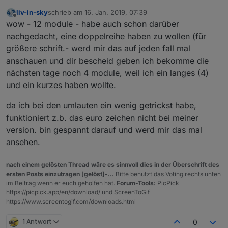
liv-in-sky
schrieb am
16. Jan. 2019, 07:39
zuletzt editiert von
Offline
wow - 12 module - habe auch schon darüber
nachgedacht, eine doppelreihe haben zu wollen (für
größere schrift.- werd mir das auf jeden fall mal
anschauen und dir bescheid geben ich bekomme die
nächsten tage noch 4 module, weil ich ein langes (4)
und ein kurzes haben wollte.
da ich bei den umlauten ein wenig getrickst habe,
funktioniert z.b. das euro zeichen nicht bei meiner
version. bin gespannt darauf und werd mir das mal
ansehen.
nach einem gelösten Thread wäre es sinnvoll dies in der Überschrift des
ersten Posts einzutragen [gelöst]-...
Bitte benutzt das Voting rechts unten
im Beitrag wenn er euch geholfen hat.
Forum-Tools:
PicPick
https://picpick.app/en/download/ und ScreenToGif
https://www.screentogif.com/downloads.html
1 Antwort
0