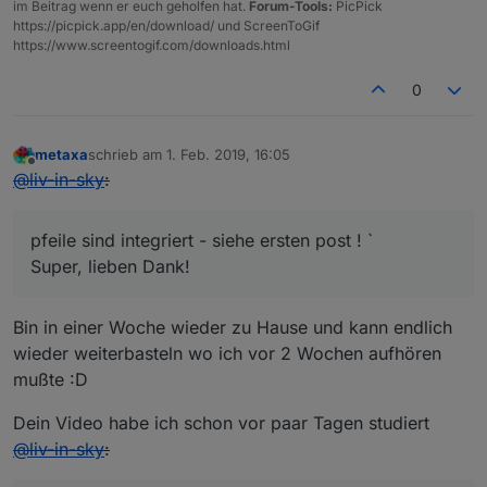
im Beitrag wenn er euch geholfen hat.
Forum-Tools:
PicPick
https://picpick.app/en/download/ und ScreenToGif
https://www.screentogif.com/downloads.html
0
metaxa
schrieb am
1. Feb. 2019, 16:05
zuletzt editiert von
Offline
@
liv-in-sky
:
pfeile sind integriert - siehe ersten post ! `
Super, lieben Dank!
Bin in einer Woche wieder zu Hause und kann endlich
wieder weiterbasteln wo ich vor 2 Wochen aufhören
mußte :D
Dein Video habe ich schon vor paar Tagen studiert
@
liv-in-sky
: