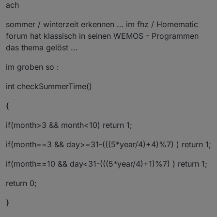
Offline
ach
sommer / winterzeit erkennen … im fhz / Homematic
forum hat klassisch in seinen WEMOS - Programmen
das thema gelöst ...
im groben so :
int checkSummerTime()
{
if(month>3 && month<10) return 1;
if(month==3 && day>=31-(((5*year/4)+4)%7) ) return 1;
if(month==10 && day<31-(((5*year/4)+1)%7) ) return 1;
return 0;
}