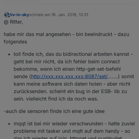
liv-in-sky
schrieb am
16. Jan. 2019, 13:31
zuletzt editiert von
Offline
@ Ritter,
habe mir das mal angesehen - bin beeindruckt - dazu
folgendes
toll finde ich, das du bidirectional arbeiten kannst -
geht bei mir nicht, da ich fehler beim connect
bekomme, wenn ich einen http-get-set-befehl
sende (
http://xxx.xxx.xxx.xxx:8087/set/
…....) somit
kann meine software sich daten holen - aber nicht
zurücksenden. scheint ein bug in der ESB- lib zu
sein. vielleicht find ich da noch was.
-auch die sensoren finde ich eine gute idee
mqqt ist bei mir wieder verschwunden - hatte zuviel
probleme mit tasker und mqtt auf dem handy - so
das ich wieder auf join, httpget und pushbullet