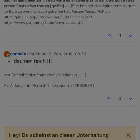
nach einem gelösten Thread wäre es sinnvoll dies in der Überschrift des
ersten Posts einzutragen [gelöst]-...
Bitte benutzt das Voting rechts unten
im Beitrag wenn er euch geholfen hat.
Forum-Tools:
PicPick
https://picpick.app/en/download/ und ScreenToGif
https://www.screentogif.com/downloads.html
1
dondaik
schrieb am
3. Feb. 2019, 08:53
D
zuletzt editiert von
Offline
daumen hoch !!!
wer Schreibfehler findet darf sie behalten … :-(
Ps: Anfänger im Bereich Tinkerboard + IOBROKER !
0
Hey! Du scheinst an dieser Unterhaltung