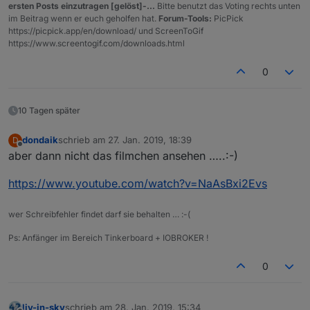
ersten Posts einzutragen [gelöst]-...
Bitte benutzt das Voting rechts unten
im Beitrag wenn er euch geholfen hat.
Forum-Tools:
PicPick
https://picpick.app/en/download/ und ScreenToGif
https://www.screentogif.com/downloads.html
0
10 Tagen später
dondaik
schrieb am
27. Jan. 2019, 18:39
D
zuletzt editiert von
Offline
aber dann nicht das filmchen ansehen …..:-)
https://www.youtube.com/watch?v=NaAsBxi2Evs
wer Schreibfehler findet darf sie behalten … :-(
Ps: Anfänger im Bereich Tinkerboard + IOBROKER !
0
liv-in-sky
schrieb am
28. Jan. 2019, 15:34