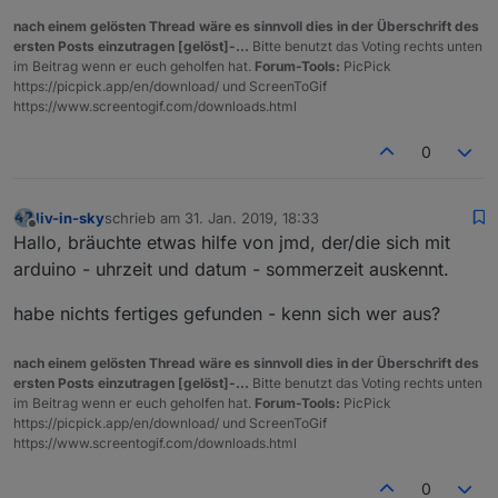
nach einem gelösten Thread wäre es sinnvoll dies in der Überschrift des
ersten Posts einzutragen [gelöst]-...
Bitte benutzt das Voting rechts unten
im Beitrag wenn er euch geholfen hat.
Forum-Tools:
PicPick
https://picpick.app/en/download/ und ScreenToGif
https://www.screentogif.com/downloads.html
0
liv-in-sky
schrieb am
31. Jan. 2019, 18:33
zuletzt editiert von
Offline
Hallo, bräuchte etwas hilfe von jmd, der/die sich mit
arduino - uhrzeit und datum - sommerzeit auskennt.
habe nichts fertiges gefunden - kenn sich wer aus?
nach einem gelösten Thread wäre es sinnvoll dies in der Überschrift des
ersten Posts einzutragen [gelöst]-...
Bitte benutzt das Voting rechts unten
im Beitrag wenn er euch geholfen hat.
Forum-Tools:
PicPick
https://picpick.app/en/download/ und ScreenToGif
https://www.screentogif.com/downloads.html
0