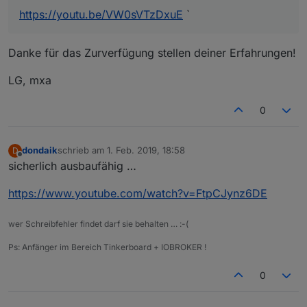
https://youtu.be/VW0sVTzDxuE
`
Danke für das Zurverfügung stellen deiner Erfahrungen!
LG, mxa
0
dondaik
schrieb am
1. Feb. 2019, 18:58
D
zuletzt editiert von
Offline
sicherlich ausbaufähig …
https://www.youtube.com/watch?v=FtpCJynz6DE
wer Schreibfehler findet darf sie behalten … :-(
Ps: Anfänger im Bereich Tinkerboard + IOBROKER !
0