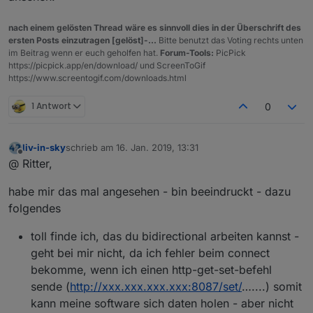
nach einem gelösten Thread wäre es sinnvoll dies in der Überschrift des
ersten Posts einzutragen [gelöst]-...
Bitte benutzt das Voting rechts unten
im Beitrag wenn er euch geholfen hat.
Forum-Tools:
PicPick
https://picpick.app/en/download/ und ScreenToGif
https://www.screentogif.com/downloads.html
1 Antwort
0
liv-in-sky
schrieb am
16. Jan. 2019, 13:31
zuletzt editiert von
Offline
@ Ritter,
habe mir das mal angesehen - bin beeindruckt - dazu
folgendes
toll finde ich, das du bidirectional arbeiten kannst -
geht bei mir nicht, da ich fehler beim connect
bekomme, wenn ich einen http-get-set-befehl
sende (
http://xxx.xxx.xxx.xxx:8087/set/
…....) somit
kann meine software sich daten holen - aber nicht