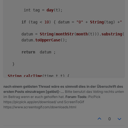
       int tag = 
day
(t);

if
 (tag < 
10
) { datum = 
"0"
 + 
String
(tag) +
" "
      datum = 
String
(
monthStr
(
month
(t))).
substring
(
0
      datum.
toUpperCase
();

return
  datum ;

  }

String
calcTime
(
time_t t
) {

  byte 
Stunde
 = 
hour
(t) + 
1
;

nach einem gelösten Thread wäre es sinnvoll dies in der Überschrift des
Stunde
 = (
summertime
(t, 
0
)) ? 
Stunde
 + 
1
 : 
Stunde
;

ersten Posts einzutragen [gelöst]-...
Bitte benutzt das Voting rechts unten
if
 (
Stunde
 > 
23
) 
Stunde
 = 
Stunde
 - 
24
;

im Beitrag wenn er euch geholfen hat.
Forum-Tools:
PicPick
return
String
((
Stunde
 < 
10
) ? 
"0"
 : 
""
 ) + 
String
(
https://picpick.app/en/download/ und ScreenToGif
}

https://www.screentogif.com/downloads.html
boolean
summertime
(
time_t t, byte tzHours
) {

0
if
 (
month
(t) < 
3
 || 
month
(t) > 
10
) 
return
false
; 
/