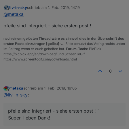
if
 (
month
(t) > 
3
 && 
month
(t) < 
10
) 
return
true
; 
//
liv-in-sky
schrieb am
1. Feb. 2019, 14:19
if
 (
month
(t) == 
3
 && (
hour
(t) + 
24
 * 
day
(t)) >= (
1
zuletzt editiert von
Offline
@
metaxa
return
true
;

else
pfeile sind integriert - siehe ersten post !
return
false
;

nach einem gelösten Thread wäre es sinnvoll dies in der Überschrift des
ersten Posts einzutragen [gelöst]-...
Bitte benutzt das Voting rechts unten
im Beitrag wenn er euch geholfen hat.
Forum-Tools:
PicPick
https://picpick.app/en/download/ und ScreenToGif
https://www.screentogif.com/downloads.html
0
metaxa
schrieb am
1. Feb. 2019, 16:05
zuletzt editiert von
Offline
@
liv-in-sky
:
pfeile sind integriert - siehe ersten post ! `
Super, lieben Dank!