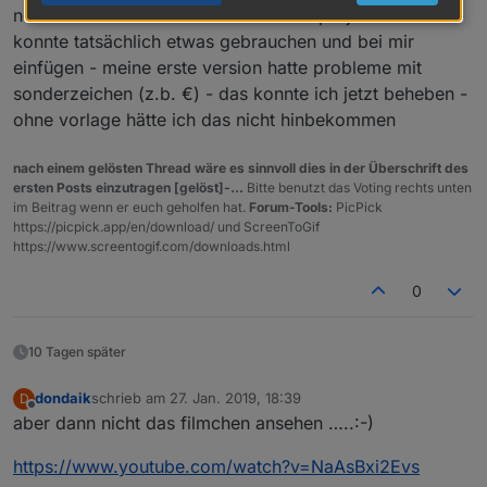
nochmals danke für hinweis mit dem projekt - ich
konnte tatsächlich etwas gebrauchen und bei mir
einfügen - meine erste version hatte probleme mit
sonderzeichen (z.b. €) - das konnte ich jetzt beheben -
ohne vorlage hätte ich das nicht hinbekommen
nach einem gelösten Thread wäre es sinnvoll dies in der Überschrift des
ersten Posts einzutragen [gelöst]-...
Bitte benutzt das Voting rechts unten
im Beitrag wenn er euch geholfen hat.
Forum-Tools:
PicPick
https://picpick.app/en/download/ und ScreenToGif
https://www.screentogif.com/downloads.html
0
10 Tagen später
dondaik
schrieb am
27. Jan. 2019, 18:39
D
zuletzt editiert von
Offline
aber dann nicht das filmchen ansehen …..:-)
https://www.youtube.com/watch?v=NaAsBxi2Evs