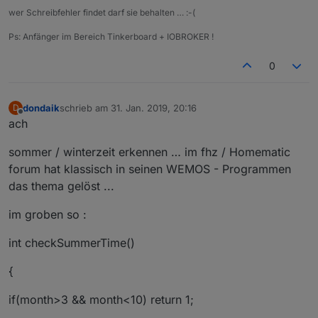
wer Schreibfehler findet darf sie behalten … :-(
Ps: Anfänger im Bereich Tinkerboard + IOBROKER !
0
dondaik
schrieb am
31. Jan. 2019, 20:16
D
zuletzt editiert von
Offline
ach
sommer / winterzeit erkennen … im fhz / Homematic
forum hat klassisch in seinen WEMOS - Programmen
das thema gelöst ...
im groben so :
int checkSummerTime()
{
if(month>3 && month<10) return 1;