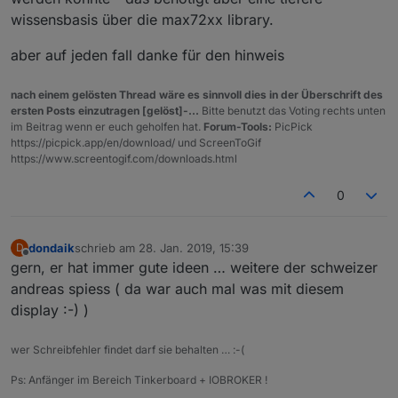
wissensbasis über die max72xx library.
aber auf jeden fall danke für den hinweis
nach einem gelösten Thread wäre es sinnvoll dies in der Überschrift des
ersten Posts einzutragen [gelöst]-...
Bitte benutzt das Voting rechts unten
im Beitrag wenn er euch geholfen hat.
Forum-Tools:
PicPick
https://picpick.app/en/download/ und ScreenToGif
https://www.screentogif.com/downloads.html
0
dondaik
schrieb am
28. Jan. 2019, 15:39
D
zuletzt editiert von
Offline
gern, er hat immer gute ideen … weitere der schweizer
andreas spiess ( da war auch mal was mit diesem
display :-) )
wer Schreibfehler findet darf sie behalten … :-(
Ps: Anfänger im Bereich Tinkerboard + IOBROKER !