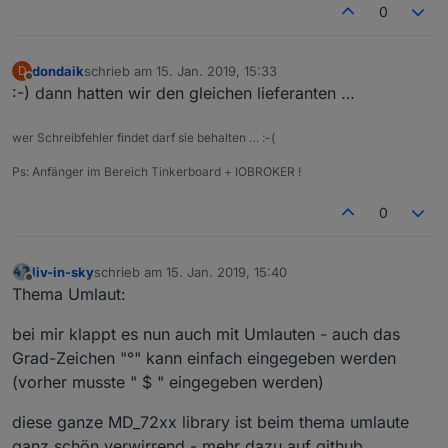
0
dondaik
schrieb am
15. Jan. 2019, 15:33
D
zuletzt editiert von
Offline
:-) dann hatten wir den gleichen lieferanten …
wer Schreibfehler findet darf sie behalten … :-(
Ps: Anfänger im Bereich Tinkerboard + IOBROKER !
0
liv-in-sky
schrieb am
15. Jan. 2019, 15:40
zuletzt editiert von
Offline
Thema Umlaut:
bei mir klappt es nun auch mit Umlauten - auch das
Grad-Zeichen "°" kann einfach eingegeben werden
(vorher musste " $ " eingegeben werden)
diese ganze MD_72xx library ist beim thema umlaute
ganz schön verwirrend - mehr dazu auf github