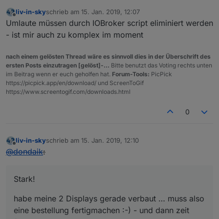
liv-in-sky
schrieb am
15. Jan. 2019, 12:07
zuletzt editiert von
Offline
Umlaute müssen durch IOBroker script eliminiert werden
- ist mir auch zu komplex im moment
nach einem gelösten Thread wäre es sinnvoll dies in der Überschrift des
ersten Posts einzutragen [gelöst]-...
Bitte benutzt das Voting rechts unten
im Beitrag wenn er euch geholfen hat.
Forum-Tools:
PicPick
https://picpick.app/en/download/ und ScreenToGif
https://www.screentogif.com/downloads.html
0
liv-in-sky
schrieb am
15. Jan. 2019, 12:10
zuletzt editiert von
Offline
@
dondaik
:
Stark!
habe meine 2 Displays gerade verbaut … muss also
eine bestellung fertigmachen :-) - und dann zeit