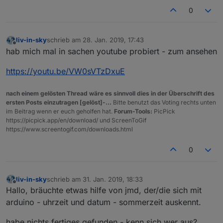
0
liv-in-sky
schrieb am
28. Jan. 2019, 17:43
zuletzt editiert von
Offline
hab mich mal in sachen youtube probiert - zum ansehen
https://youtu.be/VW0sVTzDxuE
nach einem gelösten Thread wäre es sinnvoll dies in der Überschrift des
ersten Posts einzutragen [gelöst]-...
Bitte benutzt das Voting rechts unten
im Beitrag wenn er euch geholfen hat.
Forum-Tools:
PicPick
https://picpick.app/en/download/ und ScreenToGif
https://www.screentogif.com/downloads.html
0
liv-in-sky
schrieb am
31. Jan. 2019, 18:33
zuletzt editiert von
Offline
Hallo, bräuchte etwas hilfe von jmd, der/die sich mit
arduino - uhrzeit und datum - sommerzeit auskennt.
habe nichts fertiges gefunden - kenn sich wer aus?