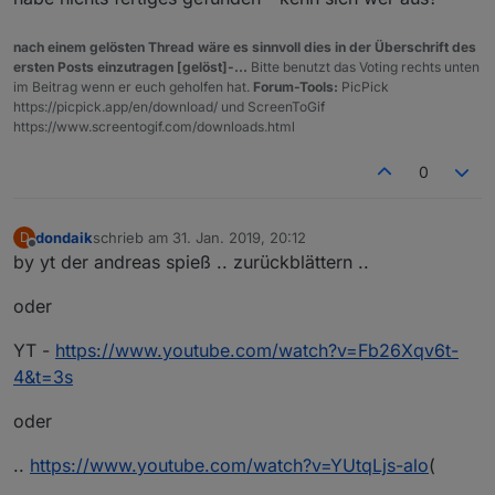
nach einem gelösten Thread wäre es sinnvoll dies in der Überschrift des
ersten Posts einzutragen [gelöst]-...
Bitte benutzt das Voting rechts unten
im Beitrag wenn er euch geholfen hat.
Forum-Tools:
PicPick
https://picpick.app/en/download/ und ScreenToGif
https://www.screentogif.com/downloads.html
0
dondaik
schrieb am
31. Jan. 2019, 20:12
D
zuletzt editiert von
Offline
by yt der andreas spieß .. zurückblättern ..
oder
YT -
https://www.youtube.com/watch?v=Fb26Xqv6t-
4&t=3s
oder
..
https://www.youtube.com/watch?v=YUtqLjs-alo
(