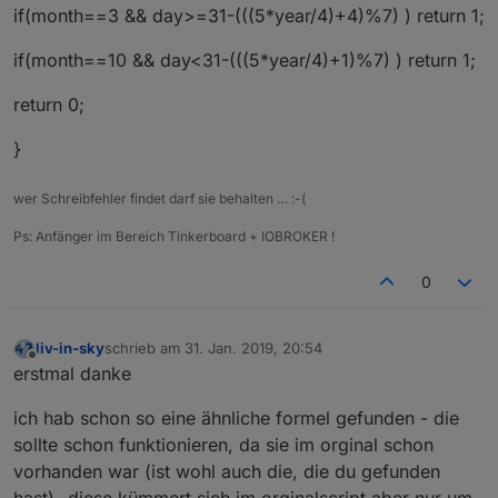
if(month==3 && day>=31-(((5*year/4)+4)%7) ) return 1;
if(month==10 && day<31-(((5*year/4)+1)%7) ) return 1;
return 0;
}
wer Schreibfehler findet darf sie behalten … :-(
Ps: Anfänger im Bereich Tinkerboard + IOBROKER !
0
liv-in-sky
schrieb am
31. Jan. 2019, 20:54
zuletzt editiert von
Offline
erstmal danke
ich hab schon so eine ähnliche formel gefunden - die
sollte schon funktionieren, da sie im orginal schon
vorhanden war (ist wohl auch die, die du gefunden
hast)- diese kümmert sich im orginalscript aber nur um