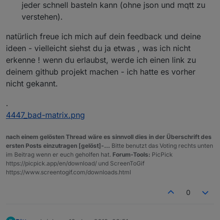
jeder schnell basteln kann (ohne json und mqtt zu
verstehen).
natürlich freue ich mich auf dein feedback und deine
ideen - vielleicht siehst du ja etwas , was ich nicht
erkenne ! wenn du erlaubst, werde ich einen link zu
deinem github projekt machen - ich hatte es vorher
nicht gekannt.
.
4447_bad-matrix.png
nach einem gelösten Thread wäre es sinnvoll dies in der Überschrift des
ersten Posts einzutragen [gelöst]-...
Bitte benutzt das Voting rechts unten
im Beitrag wenn er euch geholfen hat.
Forum-Tools:
PicPick
https://picpick.app/en/download/ und ScreenToGif
https://www.screentogif.com/downloads.html
0