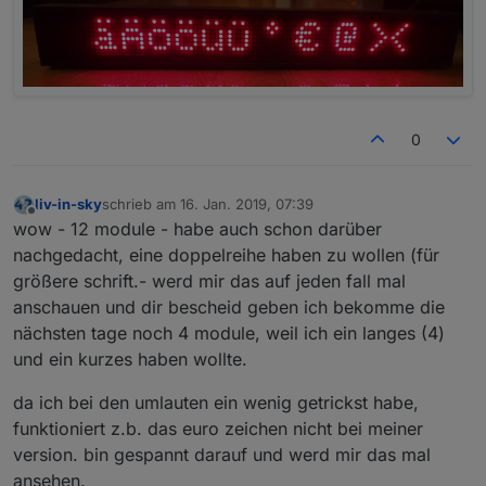
0
liv-in-sky
schrieb am
16. Jan. 2019, 07:39
zuletzt editiert von
Offline
wow - 12 module - habe auch schon darüber
nachgedacht, eine doppelreihe haben zu wollen (für
größere schrift.- werd mir das auf jeden fall mal
anschauen und dir bescheid geben ich bekomme die
nächsten tage noch 4 module, weil ich ein langes (4)
und ein kurzes haben wollte.
da ich bei den umlauten ein wenig getrickst habe,
funktioniert z.b. das euro zeichen nicht bei meiner
version. bin gespannt darauf und werd mir das mal
ansehen.