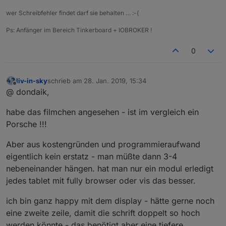
wer Schreibfehler findet darf sie behalten … :-(
Ps: Anfänger im Bereich Tinkerboard + IOBROKER !
0
liv-in-sky
schrieb am
28. Jan. 2019, 15:34
zuletzt editiert von
Offline
@ dondaik,
habe das filmchen angesehen - ist im vergleich ein
Porsche !!!
Aber aus kostengründen und programmieraufwand
eigentlich kein erstatz - man müßte dann 3-4
nebeneinander hängen. hat man nur ein modul erledigt
jedes tablet mit fully browser oder vis das besser.
ich bin ganz happy mit dem display - hätte gerne noch
eine zweite zeile, damit die schrift doppelt so hoch
werden könnte - das benötigt aber eine tiefere