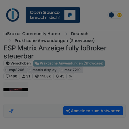
Weiter zum Inhalt
ioBroker Community Home
Deutsch
Praktische Anwendungen (Showcase)
ESP Matrix Anzeige fully IoBroker
steuerbar
Verschoben
Praktische Anwendungen (Showcase)
esp8266
matrix display
max 7219
460
31
141.8k
45
Anmelden zum Antworten