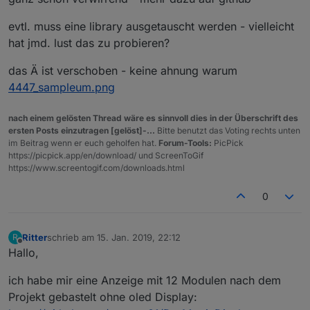
evtl. muss eine library ausgetauscht werden - vielleicht
hat jmd. lust das zu probieren?
das Ä ist verschoben - keine ahnung warum
4447_sampleum.png
nach einem gelösten Thread wäre es sinnvoll dies in der Überschrift des
ersten Posts einzutragen [gelöst]-...
Bitte benutzt das Voting rechts unten
im Beitrag wenn er euch geholfen hat.
Forum-Tools:
PicPick
https://picpick.app/en/download/ und ScreenToGif
https://www.screentogif.com/downloads.html
0
Ritter
schrieb am
15. Jan. 2019, 22:12
R
zuletzt editiert von
Offline
Hallo,
ich habe mir eine Anzeige mit 12 Modulen nach dem
Projekt gebastelt ohne oled Display: