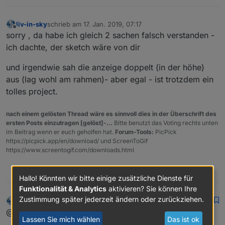
liv-in-sky
schrieb am
17. Jan. 2019, 07:17
zuletzt editiert von
Offline
sorry , da habe ich gleich 2 sachen falsch verstanden -
ich dachte, der sketch wäre von dir
und irgendwie sah die anzeige doppelt (in der höhe)
aus (lag wohl am rahmen)- aber egal - ist trotzdem ein
tolles project.
nach einem gelösten Thread wäre es sinnvoll dies in der Überschrift des
ersten Posts einzutragen [gelöst]-...
Bitte benutzt das Voting rechts unten
im Beitrag wenn er euch geholfen hat.
Forum-Tools:
PicPick
https://picpick.app/en/download/ und ScreenToGif
https://www.screentogif.com/downloads.html
0
Hallo! Könnten wir bitte einige zusätzliche Dienste für
Funktionalität & Analytics
aktivieren? Sie können Ihre
Zustimmung später jederzeit ändern oder zurückziehen.
liv-in-sky
schrieb am
17. Jan. 2019, 17:19
zuletzt editiert von
Offline
@ Ritter
Lassen Sie mich wählen
Das ist ok