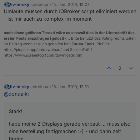
liv-in-sky
schrieb am
15. Jan. 2019, 12:07
zuletzt editiert von
Offline
Umlaute müssen durch IOBroker script eliminiert werden
- ist mir auch zu komplex im moment
nach einem gelösten Thread wäre es sinnvoll dies in der Überschrift des
ersten Posts einzutragen [gelöst]-...
Bitte benutzt das Voting rechts unten
im Beitrag wenn er euch geholfen hat.
Forum-Tools:
PicPick
https://picpick.app/en/download/ und ScreenToGif
https://www.screentogif.com/downloads.html
0
liv-in-sky
schrieb am
15. Jan. 2019, 12:10
zuletzt editiert von
Offline
@
dondaik
:
Stark!
habe meine 2 Displays gerade verbaut … muss also
eine bestellung fertigmachen :-) - und dann zeit
finden