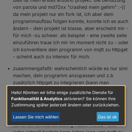
von parola und md72xx "crashed mein gehirn" :-((
da mein projekt nur ein fork ist, ich aber dem
programmaufbau folgen konnte, konnte ich es auch
ändern - dein projekt ist klasse, aber erscheint mir -
für mich -zu schwer. als beispiel - eine zweite zeile
einzuführen traue ich mir im moment nicht zu - oder
ich konventiere dein programm von mqtt zu httpget
- scheint auch zu intensiv für mich.
zusammengafaßt: wahrscheinlich würde es nur sinn
machen, dein programm anzupassen und z.b
zusätzlich httpget zu integrieren (kann man
eigentlich auch ein einzeiliges panel mit deinem
Hallo! Könnten wir bitte einige zusätzliche Dienste für
sketch anschliessen, oder benötigt man ein
Funktionalität & Analytics
aktivieren? Sie können Ihre
zweireihiges?). ein zusammenführen der beidenb
Zustimmung später jederzeit ändern oder zurückziehen.
projekte sieht nach viel arbeit für dich aus. mein
Lassen Sie mich wählen
Das ist ok
project mit mqtt aufzurüsten, macht weniger sinn,
da ich ein einfaches setting haben wollte - das
jeder schnell basteln kann (ohne json und mqtt zu