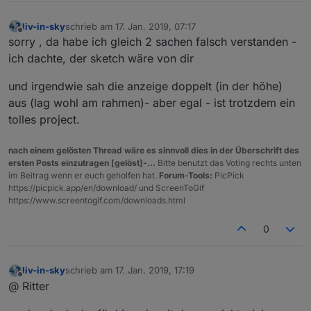
liv-in-sky
schrieb am
17. Jan. 2019, 07:17
zuletzt editiert von
Offline
sorry , da habe ich gleich 2 sachen falsch verstanden -
ich dachte, der sketch wäre von dir
und irgendwie sah die anzeige doppelt (in der höhe)
aus (lag wohl am rahmen)- aber egal - ist trotzdem ein
tolles project.
nach einem gelösten Thread wäre es sinnvoll dies in der Überschrift des
ersten Posts einzutragen [gelöst]-...
Bitte benutzt das Voting rechts unten
im Beitrag wenn er euch geholfen hat.
Forum-Tools:
PicPick
https://picpick.app/en/download/ und ScreenToGif
https://www.screentogif.com/downloads.html
0
liv-in-sky
schrieb am
17. Jan. 2019, 17:19
zuletzt editiert von
Offline
@ Ritter