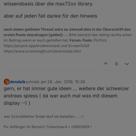
wissensbasis über die max72xx library.
aber auf jeden fall danke für den hinweis
nach einem gelösten Thread wäre es sinnvoll dies in der Überschrift des
ersten Posts einzutragen [gelöst]-...
Bitte benutzt das Voting rechts unten
im Beitrag wenn er euch geholfen hat.
Forum-Tools:
PicPick
https://picpick.app/en/download/ und ScreenToGif
https://www.screentogif.com/downloads.html
0
dondaik
schrieb am
28. Jan. 2019, 15:39
D
zuletzt editiert von
Offline
gern, er hat immer gute ideen … weitere der schweizer
andreas spiess ( da war auch mal was mit diesem
display :-) )
wer Schreibfehler findet darf sie behalten … :-(
Ps: Anfänger im Bereich Tinkerboard + IOBROKER !