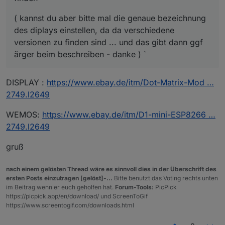
( kannst du aber bitte mal die genaue bezeichnung
des diplays einstellen, da da verschiedene
versionen zu finden sind ... und das gibt dann ggf
ärger beim beschreiben - danke ) `
DISPLAY :
https://www.ebay.de/itm/Dot-Matrix-Mod …
2749.l2649
WEMOS:
https://www.ebay.de/itm/D1-mini-ESP8266 …
2749.l2649
gruß
nach einem gelösten Thread wäre es sinnvoll dies in der Überschrift des
ersten Posts einzutragen [gelöst]-...
Bitte benutzt das Voting rechts unten
im Beitrag wenn er euch geholfen hat.
Forum-Tools:
PicPick
https://picpick.app/en/download/ und ScreenToGif
https://www.screentogif.com/downloads.html