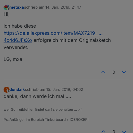
metaxa
schrieb am
14. Jan. 2019, 21:47
zuletzt editiert von
Offline
Hi,
ich habe diese
https://de.aliexpress.com/item/MAX7219- …
4c4d6JFsXo
erfolgreich mit dem Originalsketch
verwendet.
LG, mxa
0
dondaik
schrieb am
15. Jan. 2019, 04:02
D
zuletzt editiert von
Offline
danke, dann werde ich mal ….
wer Schreibfehler findet darf sie behalten … :-(
Ps: Anfänger im Bereich Tinkerboard + IOBROKER !
0