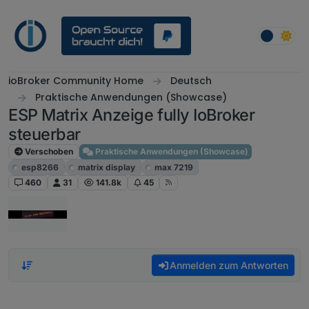
Weiter zum Inhalt
ioBroker Community Home
Deutsch
Praktische Anwendungen (Showcase)
ESP Matrix Anzeige fully IoBroker
steuerbar
Verschoben
Praktische Anwendungen (Showcase)
esp8266
matrix display
max 7219
460
31
141.8k
45
Anmelden zum Antworten