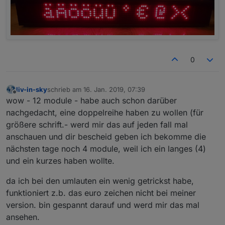
0
liv-in-sky
schrieb am
16. Jan. 2019, 07:39
zuletzt editiert von
Offline
wow - 12 module - habe auch schon darüber
nachgedacht, eine doppelreihe haben zu wollen (für
größere schrift.- werd mir das auf jeden fall mal
anschauen und dir bescheid geben ich bekomme die
nächsten tage noch 4 module, weil ich ein langes (4)
und ein kurzes haben wollte.
da ich bei den umlauten ein wenig getrickst habe,
funktioniert z.b. das euro zeichen nicht bei meiner
version. bin gespannt darauf und werd mir das mal
ansehen.