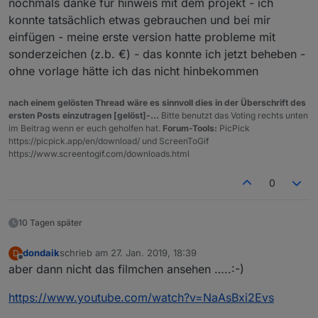
nochmals danke für hinweis mit dem projekt - ich
konnte tatsächlich etwas gebrauchen und bei mir
einfügen - meine erste version hatte probleme mit
sonderzeichen (z.b. €) - das konnte ich jetzt beheben -
ohne vorlage hätte ich das nicht hinbekommen
nach einem gelösten Thread wäre es sinnvoll dies in der Überschrift des
ersten Posts einzutragen [gelöst]-...
Bitte benutzt das Voting rechts unten
im Beitrag wenn er euch geholfen hat.
Forum-Tools:
PicPick
https://picpick.app/en/download/ und ScreenToGif
https://www.screentogif.com/downloads.html
0
10 Tagen später
dondaik
schrieb am
27. Jan. 2019, 18:39
D
zuletzt editiert von
Offline
aber dann nicht das filmchen ansehen …..:-)
https://www.youtube.com/watch?v=NaAsBxi2Evs