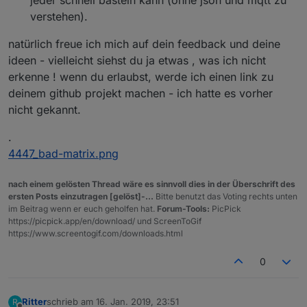
verstehen).
natürlich freue ich mich auf dein feedback und deine
ideen - vielleicht siehst du ja etwas , was ich nicht
erkenne ! wenn du erlaubst, werde ich einen link zu
deinem github projekt machen - ich hatte es vorher
nicht gekannt.
.
4447_bad-matrix.png
nach einem gelösten Thread wäre es sinnvoll dies in der Überschrift des
ersten Posts einzutragen [gelöst]-...
Bitte benutzt das Voting rechts unten
im Beitrag wenn er euch geholfen hat.
Forum-Tools:
PicPick
https://picpick.app/en/download/ und ScreenToGif
https://www.screentogif.com/downloads.html
0
Ritter
schrieb am
16. Jan. 2019, 23:51
R