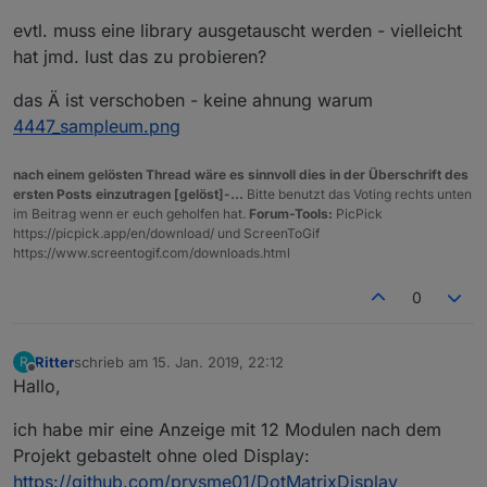
evtl. muss eine library ausgetauscht werden - vielleicht
hat jmd. lust das zu probieren?
das Ä ist verschoben - keine ahnung warum
4447_sampleum.png
nach einem gelösten Thread wäre es sinnvoll dies in der Überschrift des
ersten Posts einzutragen [gelöst]-...
Bitte benutzt das Voting rechts unten
im Beitrag wenn er euch geholfen hat.
Forum-Tools:
PicPick
https://picpick.app/en/download/ und ScreenToGif
https://www.screentogif.com/downloads.html
0
Ritter
schrieb am
15. Jan. 2019, 22:12
R
zuletzt editiert von
Offline
Hallo,
ich habe mir eine Anzeige mit 12 Modulen nach dem
Projekt gebastelt ohne oled Display:
https://github.com/prysme01/DotMatrixDisplay