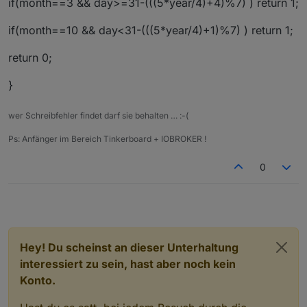
if(month==3 && day>=31-(((5*year/4)+4)%7) ) return 1;
if(month==10 && day<31-(((5*year/4)+1)%7) ) return 1;
return 0;
}
wer Schreibfehler findet darf sie behalten … :-(
Ps: Anfänger im Bereich Tinkerboard + IOBROKER !
0
Hey! Du scheinst an dieser Unterhaltung
interessiert zu sein, hast aber noch kein
Konto.