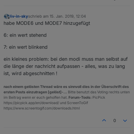
liv-in-sky
schrieb am
15. Jan. 2019, 12:04
zuletzt editiert von
Offline
habe MODE6 und MODE7 hinzugefügt
6: ein wert stehend
7: ein wert blinkend
ein kleines problem: bei den modi muss man selbst auf
die länge der nachricht aufpassen - alles, was zu lang
ist, wird abgeschnitten !
nach einem gelösten Thread wäre es sinnvoll dies in der Überschrift des
ersten Posts einzutragen [gelöst]-...
Bitte benutzt das Voting rechts unten
im Beitrag wenn er euch geholfen hat.
Forum-Tools:
PicPick
https://picpick.app/en/download/ und ScreenToGif
https://www.screentogif.com/downloads.html
0