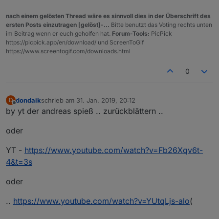
nach einem gelösten Thread wäre es sinnvoll dies in der Überschrift des
ersten Posts einzutragen [gelöst]-...
Bitte benutzt das Voting rechts unten
im Beitrag wenn er euch geholfen hat.
Forum-Tools:
PicPick
https://picpick.app/en/download/ und ScreenToGif
https://www.screentogif.com/downloads.html
0
dondaik
schrieb am
31. Jan. 2019, 20:12
D
zuletzt editiert von
Offline
by yt der andreas spieß .. zurückblättern ..
oder
YT -
https://www.youtube.com/watch?v=Fb26Xqv6t-
4&t=3s
oder
..
https://www.youtube.com/watch?v=YUtqLjs-alo
(