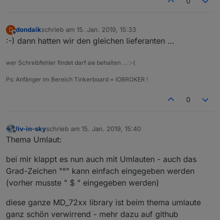
0
dondaik
schrieb am
15. Jan. 2019, 15:33
D
zuletzt editiert von
Offline
:-) dann hatten wir den gleichen lieferanten …
wer Schreibfehler findet darf sie behalten … :-(
Ps: Anfänger im Bereich Tinkerboard + IOBROKER !
0
liv-in-sky
schrieb am
15. Jan. 2019, 15:40
zuletzt editiert von
Offline
Thema Umlaut:
bei mir klappt es nun auch mit Umlauten - auch das
Grad-Zeichen "°" kann einfach eingegeben werden
(vorher musste " $ " eingegeben werden)
diese ganze MD_72xx library ist beim thema umlaute
ganz schön verwirrend - mehr dazu auf github