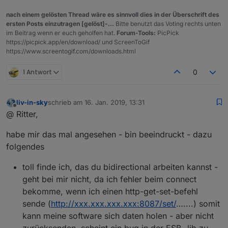
nach einem gelösten Thread wäre es sinnvoll dies in der Überschrift des
ersten Posts einzutragen [gelöst]-...
Bitte benutzt das Voting rechts unten
im Beitrag wenn er euch geholfen hat.
Forum-Tools:
PicPick
https://picpick.app/en/download/ und ScreenToGif
https://www.screentogif.com/downloads.html
1 Antwort
0
liv-in-sky
schrieb am
16. Jan. 2019, 13:31
zuletzt editiert von
Offline
@ Ritter,
habe mir das mal angesehen - bin beeindruckt - dazu
folgendes
toll finde ich, das du bidirectional arbeiten kannst -
geht bei mir nicht, da ich fehler beim connect
bekomme, wenn ich einen http-get-set-befehl
sende (
http://xxx.xxx.xxx.xxx:8087/set/
…....) somit
kann meine software sich daten holen - aber nicht
zurücksenden. scheint ein bug in der ESB- lib zu