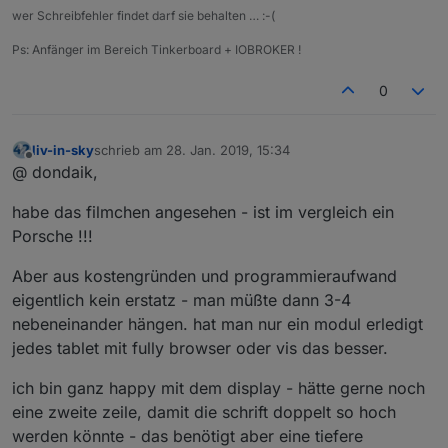
wer Schreibfehler findet darf sie behalten … :-(
Ps: Anfänger im Bereich Tinkerboard + IOBROKER !
0
liv-in-sky
schrieb am
28. Jan. 2019, 15:34
zuletzt editiert von
Offline
@ dondaik,
habe das filmchen angesehen - ist im vergleich ein
Porsche !!!
Aber aus kostengründen und programmieraufwand
eigentlich kein erstatz - man müßte dann 3-4
nebeneinander hängen. hat man nur ein modul erledigt
jedes tablet mit fully browser oder vis das besser.
ich bin ganz happy mit dem display - hätte gerne noch
eine zweite zeile, damit die schrift doppelt so hoch
werden könnte - das benötigt aber eine tiefere