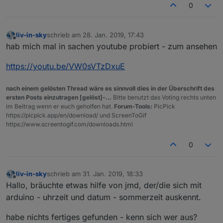
0
liv-in-sky
schrieb am
28. Jan. 2019, 17:43
zuletzt editiert von
Offline
hab mich mal in sachen youtube probiert - zum ansehen
https://youtu.be/VW0sVTzDxuE
nach einem gelösten Thread wäre es sinnvoll dies in der Überschrift des
ersten Posts einzutragen [gelöst]-...
Bitte benutzt das Voting rechts unten
im Beitrag wenn er euch geholfen hat.
Forum-Tools:
PicPick
https://picpick.app/en/download/ und ScreenToGif
https://www.screentogif.com/downloads.html
0
liv-in-sky
schrieb am
31. Jan. 2019, 18:33
zuletzt editiert von
Offline
Hallo, bräuchte etwas hilfe von jmd, der/die sich mit
arduino - uhrzeit und datum - sommerzeit auskennt.
habe nichts fertiges gefunden - kenn sich wer aus?