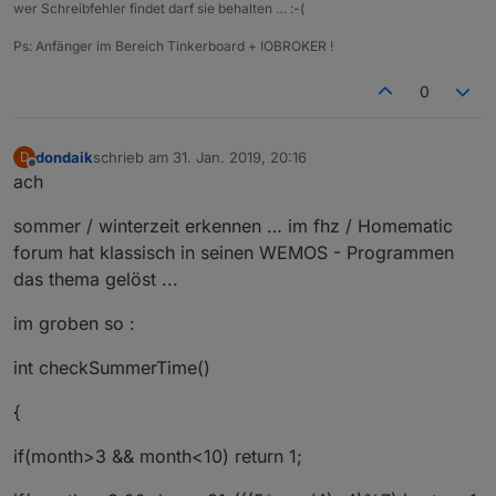
wer Schreibfehler findet darf sie behalten … :-(
Ps: Anfänger im Bereich Tinkerboard + IOBROKER !
0
dondaik
schrieb am
31. Jan. 2019, 20:16
D
zuletzt editiert von
Offline
ach
sommer / winterzeit erkennen … im fhz / Homematic
forum hat klassisch in seinen WEMOS - Programmen
das thema gelöst ...
im groben so :
int checkSummerTime()
{
if(month>3 && month<10) return 1;