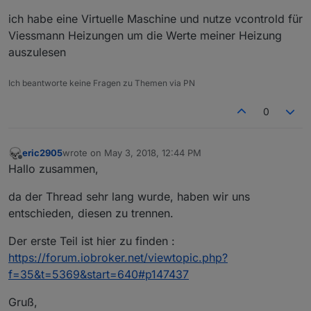
ich habe eine Virtuelle Maschine und nutze vcontrold für
Viessmann Heizungen um die Werte meiner Heizung
auszulesen
Ich beantworte keine Fragen zu Themen via PN
0
eric2905
wrote on
May 3, 2018, 12:44 PM
last edited by
Offline
Hallo zusammen,
da der Thread sehr lang wurde, haben wir uns
entschieden, diesen zu trennen.
Der erste Teil ist hier zu finden :
https://forum.iobroker.net/viewtopic.php?
f=35&t=5369&start=640#p147437
Gruß,