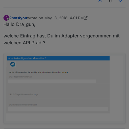
0
2hot4you
wrote on
May 13, 2018, 4:01 PM
2
last edited by Jey Cee
Jun 22, 2019, 11:36 PM
Offline
Hallo Dra_gun,
welche Eintrag hast Du im Adapter vorgenommen mit
welchen API Pfad ?