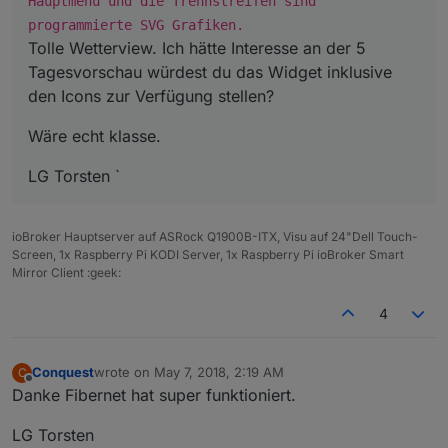
Hauptmenü und die Trennstreifen sind
var
 temp = 
'http://127.0.0.1:8082/daswetter/ico
log (temp);
programmierte SVG Grafiken.
setState
(
'WeatherSymbol1'
, temp );
Tolle Wetterview. Ich hätte Interesse an der 5
});
Tagesvorschau würdest du das Widget inklusive
den Icons zur Verfügung stellen?
on
(
"daswetter.0.NextDaysDetailed.1d.WindSymbolB
var
 windsymbol = 
parseInt
(obj.
newState
.
val
, 
10
)
Wäre echt klasse.
var
 temp = 
'http://127.0.0.1:8082/daswetter/ico
log (temp);
LG Torsten `
setState
(
'WindSymbol1'
, temp);
});
ioBroker Hauptserver auf ASRock Q1900B-ITX, Visu auf 24"Dell Touch-
Screen, 1x Raspberry Pi KODI Server, 1x Raspberry Pi ioBroker Smart
on
(
"daswetter.0.NextDaysDetailed.2d.SymbolID"
, 
Mirror Client :geek:
var
 symbol = 
parseInt
(obj.
newState
.
val
, 
10
);
var
 temp = 
'http://127.0.0.1:8082/daswetter/ico
4
log (temp);
setState
(
'WeatherSymbol2'
, temp );
});
Conquest
wrote on
May 7, 2018, 2:19 AM
C
last edited by
Offline
Danke Fibernet hat super funktioniert.
on
(
"daswetter.0.NextDaysDetailed.2d.WindSymbolB
var
 windsymbol = 
parseInt
(obj.
newState
.
val
, 
10
)
LG Torsten
var
 temp = 
'http://127.0.0.1:8082/daswetter/ico