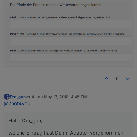
0
Dra_gun
wrote on
May 13, 2018, 4:45 PM
D
last edited by
Offline
@
2hot4you
:
Hallo Dra_gun,
welche Eintrag hast Du im Adapter vorgenommen