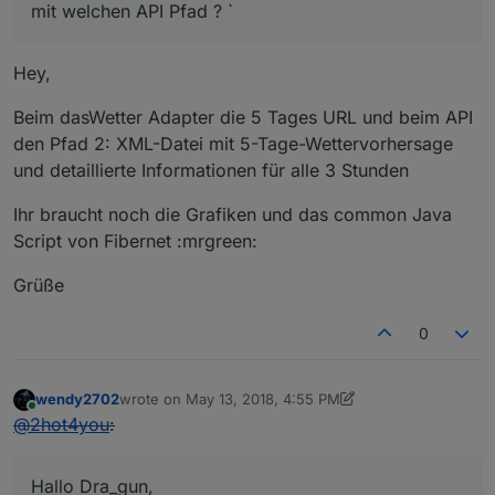
mit welchen API Pfad ? `
Hey,
Beim dasWetter Adapter die 5 Tages URL und beim API
den Pfad 2: XML-Datei mit 5-Tage-Wettervorhersage
und detaillierte Informationen für alle 3 Stunden
Ihr braucht noch die Grafiken und das common Java
Script von Fibernet :mrgreen:
Grüße
0
wendy2702
wrote on
May 13, 2018, 4:55 PM
last edited by Jey Cee
Jun 22, 2019, 11:24 PM
Online
@
2hot4you
:
Hallo Dra_gun,