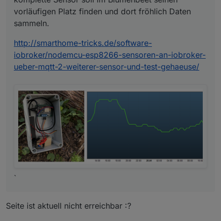
vorläufigen Platz finden und dort fröhlich Daten
sammeln.
http://smarthome-tricks.de/software-
iobroker/nodemcu-esp8266-sensoren-an-iobroker-
ueber-mqtt-2-weiterer-sensor-und-test-gehaeuse/
`
Seite ist aktuell nicht erreichbar :?