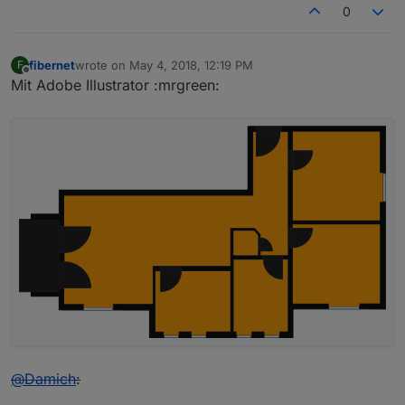
0
fibernet
wrote on
May 4, 2018, 12:19 PM
F
last edited by
Offline
Mit Adobe Illustrator :mrgreen:
@
Damich
: