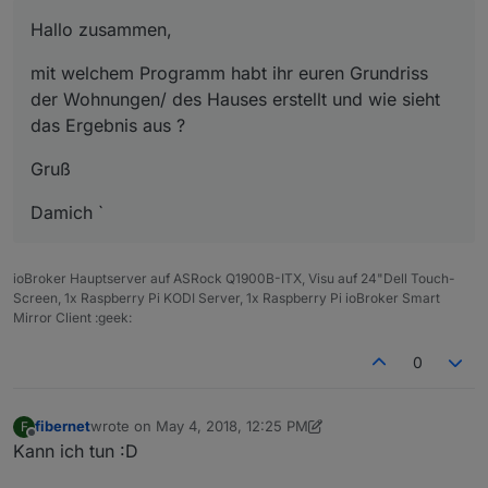
Hallo zusammen,
mit welchem Programm habt ihr euren Grundriss
der Wohnungen/ des Hauses erstellt und wie sieht
das Ergebnis aus ?
Gruß
Damich `
ioBroker Hauptserver auf ASRock Q1900B-ITX, Visu auf 24"Dell Touch-
Screen, 1x Raspberry Pi KODI Server, 1x Raspberry Pi ioBroker Smart
Mirror Client :geek:
0
fibernet
wrote on
May 4, 2018, 12:25 PM
F
last edited by Jey Cee
Jun 22, 2019, 11:20 PM
Offline
Kann ich tun :D