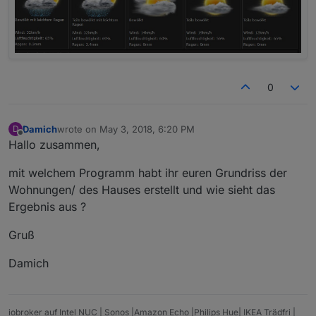
0
Damich
wrote on
May 3, 2018, 6:20 PM
D
last edited by
Offline
Hallo zusammen,
mit welchem Programm habt ihr euren Grundriss der
Wohnungen/ des Hauses erstellt und wie sieht das
Ergebnis aus ?
Gruß
Damich
iobroker auf Intel NUC | Sonos |Amazon Echo |Philips Hue| IKEA Trädfri |