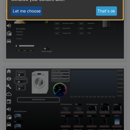
setState
(
'WeatherSymbol7'
, temp );
Let me choose
That's ok
});
on
(
"daswetter.0.NextDaysDetailed.7d.WindSymbolB
var
 windsymbol = 
parseInt
(obj.
newState
.
val
, 
10
)
var
 temp = 
'http://127.0.0.1:8082/daswetter/ico
log (temp);
setState
(
'WindSymbol7'
, temp);
});