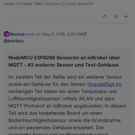
Osram | FritzBox 7590 | FritzFon C5 | Sony SmartTV
0
Muchul
wrote on
May 3, 2018, 6:29 PM
M
last edited by Jey Cee
Jun 22, 2019, 11:18 PM
Offline
@kortos:
NodeMCU ESP8266 Sensoren an ioBroker über
MQTT – #2 weiterer Sensor und Test-Gehäuse
Im zweiten Teil der Reihe wird ein weiterer Sensor
sowie ein Gehäuse für den Sensor
hinzugefügt.Im
vorherigen Teil haben wir einen Temperatur und
Luftfeuchtigkeitssensor mittels WLAN und dem
MQTT-Protokoll an ioBroker angebunden. In diesem
Teil wird das bestehende Board um einen
Bodenfeuchtigkeitssensor sowie die Grundplatine
und ein passendes Gehäuse erweitert. Der
komplette Sensor soll im Blumenbeet seinen