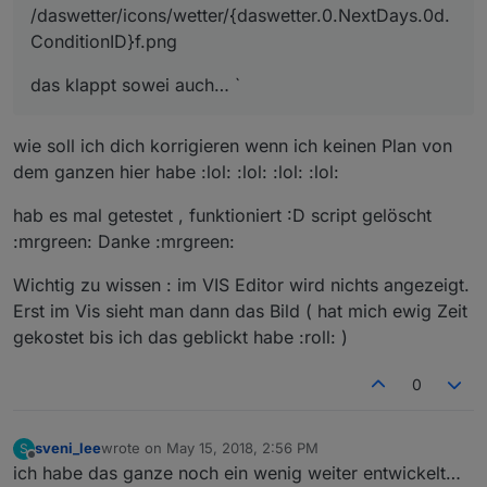
/daswetter/icons/wetter/{daswetter.0.NextDays.0d.
ConditionID}f.png
das klappt sowei auch… `
wie soll ich dich korrigieren wenn ich keinen Plan von
dem ganzen hier habe :lol: :lol: :lol: :lol:
hab es mal getestet , funktioniert :D script gelöscht
:mrgreen: Danke :mrgreen:
Wichtig zu wissen : im VIS Editor wird nichts angezeigt.
Erst im Vis sieht man dann das Bild ( hat mich ewig Zeit
gekostet bis ich das geblickt habe :roll: )
0
sveni_lee
wrote on
May 15, 2018, 2:56 PM
S
last edited by
Offline
ich habe das ganze noch ein wenig weiter entwickelt…