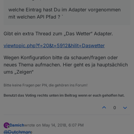
welche Eintrag hast Du im Adapter vorgenommen
mit welchen API Pfad ? `
Gibt ein extra Thread zum „Das Wetter“ Adapter.
viewtopic.php?f=20&t=5912&hilit=Daswetter
Wegen Konfiguration bitte da schauen/fragen oder
neues Thema aufmachen. Hier geht es ja hauptsächlich
ums „Zeigen“
Bitte keine Fragen per PN, die gehören ins Forum!
Benutzt das Voting rechts unten im Beitrag wenn er euch geholfen hat.
0
Damich
wrote on
May 14, 2018, 6:07 PM
D
last edited by
Offline
@
Dutchman
: