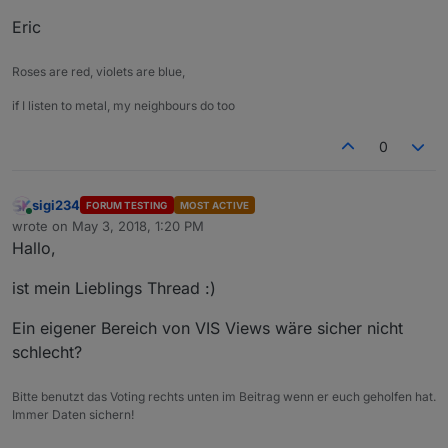
Eric
Roses are red, violets are blue,
if I listen to metal, my neighbours do too
0
sigi234
FORUM TESTING
MOST ACTIVE
Online
wrote on
May 3, 2018, 1:20 PM
last edited by
Hallo,
ist mein Lieblings Thread :)
Ein eigener Bereich von VIS Views wäre sicher nicht
schlecht?
Bitte benutzt das Voting rechts unten im Beitrag wenn er euch geholfen hat.
Immer Daten sichern!