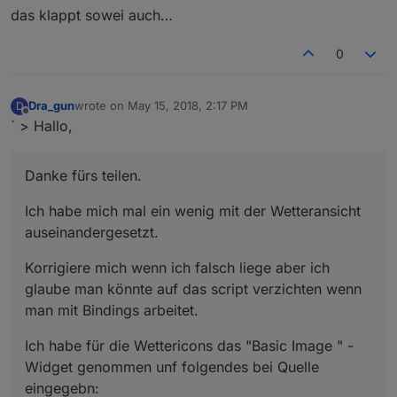
das klappt sowei auch…
0
Dra_gun
wrote on
May 15, 2018, 2:17 PM
D
last edited by
Offline
` > Hallo,
Danke fürs teilen.
Ich habe mich mal ein wenig mit der Wetteransicht
auseinandergesetzt.
Korrigiere mich wenn ich falsch liege aber ich
glaube man könnte auf das script verzichten wenn
man mit Bindings arbeitet.
Ich habe für die Wettericons das "Basic Image " -
Widget genommen unf folgendes bei Quelle
eingegebn: