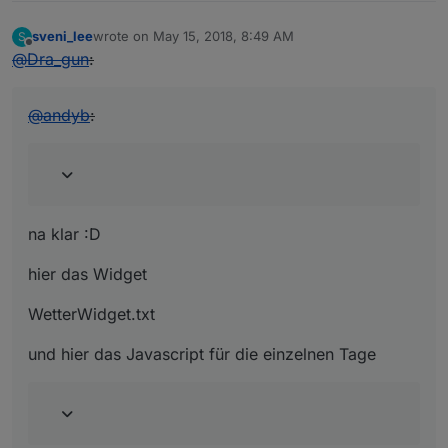
sveni_lee
wrote on
May 15, 2018, 8:49 AM
S
last edited by
Offline
@
Dra_gun
:
@
andyb
:
na klar :D
hier das Widget
WetterWidget.txt
und hier das Javascript für die einzelnen Tage