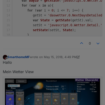
var
DayID
 = 
getState
(
"javascript.0.Wetter.Da
for
 (
var
 x 
in
 a){    
for
 (
var
 i = 
0
; i <= 
7
; i++) {
          getSt = 
'daswetter.0.NextDaysDetailed.
var
State
 = 
getState
(getSt).
val
;
          setSt = 
'javascript.0.Wetter.Detail.'
 
setState
(setSt, 
State
);
       }
    }
0
});
SmarthomeMF
wrote on
May 15, 2018, 4:49 PM
last edited by Jey Cee
Jun 22, 2019, 11:36 PM
Offline
Hallo
Mein Wetter View