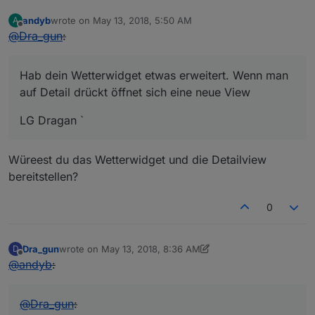
andyb
wrote on
May 13, 2018, 5:50 AM
A
last edited by
Offline
@
Dra_gun
:
Hab dein Wetterwidget etwas erweitert. Wenn man
auf Detail drückt öffnet sich eine neue View
LG Dragan `
Würeest du das Wetterwidget und die Detailview
bereitstellen?
0
Dra_gun
wrote on
May 13, 2018, 8:36 AM
D
last edited by Jey Cee
Jun 22, 2019, 11:23 PM
Offline
@
andyb
:
@
Dra_gun
: