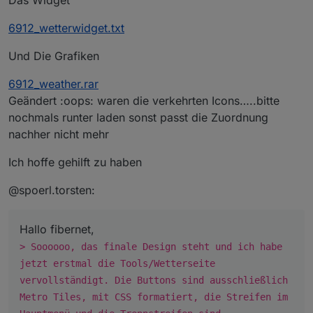
createState
(
'WindSymbol6'
, 
''
);
6912_wetterwidget.txt
createState
(
'WeatherSymbol7'
, 
''
);
createState
(
'WindSymbol7'
, 
''
);
Und Die Grafiken
on
(
"daswetter.0.NextDaysDetailed.0d.SymbolID"
, 
6912_weather.rar
var
 symbol = 
parseInt
(obj.
newState
.
val
, 
10
);
Geändert :oops: waren die verkehrten Icons…..bitte
var
 temp = 
'http://127.0.0.1:8082/daswetter/ico
nochmals runter laden sonst passt die Zuordnung
log (temp);
nachher nicht mehr
setState
(
'WeatherSymbol0'
, temp );
});
Ich hoffe gehilft zu haben
on
(
"daswetter.0.NextDaysDetailed.0d.WindSymbolB
@spoerl.torsten:
var
 windsymbol = 
parseInt
(obj.
newState
.
val
, 
10
)
var
 temp = 
'http://127.0.0.1:8082/daswetter/ico
log (temp);
Hallo fibernet,
setState
(
'WindSymbol0'
, temp);
> Soooooo, das finale Design steht und ich habe
});
jetzt erstmal die Tools/Wetterseite
vervollständigt. Die Buttons sind ausschließlich
on
(
"daswetter.0.NextDaysDetailed.1d.SymbolID"
, 
Metro Tiles, mit CSS formatiert, die Streifen im
var
 symbol = 
parseInt
(obj.
newState
.
val
, 
10
);