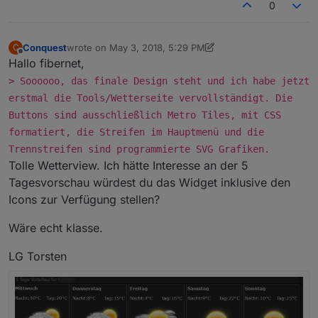
0
Conquest
wrote on
May 3, 2018, 5:29 PM
C
last edited by Jey Cee
Jul 19, 2019, 3:32 PM
Offline
Hallo fibernet,
> Soooooo, das finale Design steht und ich habe jetzt
erstmal die Tools/Wetterseite vervollständigt. Die
Buttons sind ausschließlich Metro Tiles, mit CSS
formatiert, die Streifen im Hauptmenü und die
Trennstreifen sind programmierte SVG Grafiken.
Tolle Wetterview. Ich hätte Interesse an der 5
Tagesvorschau würdest du das Widget inklusive den
Icons zur Verfügung stellen?
Wäre echt klasse.
LG Torsten