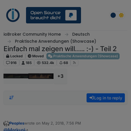
Skip to content
ioBroker Community Home
Deutsch
Praktische Anwendungen (Showcase)
Einfach mal zeigen will….. :-) - Teil 2
Locked
Moved
Praktische Anwendungen (Showcase)
916
185
532.4k
68
+3
Log in to reply
Peoples
wrote on
May 2, 2018, 7:56 PM
last edited by
Offline
@
MarkusL
: