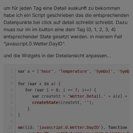
um für jeden Tag eine Detail auskunft zu bekommen
habe ich ein Script geschrieben das die entsprechenden
Datenpunkte bei click auf detail schreibt schreibt. Dazu
muss nur im im button eine dem Tag (0, 1, 2, 3, 4)
entsprechender State gesetzt werden. in meinem Fall
"javascript.0.Wetter.DayID".
und die Widgets in der Detailansicht anpassen...
var
 a = [
'hour'
, 
'Temperature'
, 
'Symbol'
, 
'Symbo
for
 (
var
 x 
in
 a) {
for
 (
var
 i = 
0
; i <= 
7
; i++) {
var
 createSt = 
'Wetter.Detail.'
 + a[x] + 
'
createState
(createSt, 
''
);
    }
}
on
({
id
: 
'javascript.0.Wetter.DayID'
}, 
function
 (