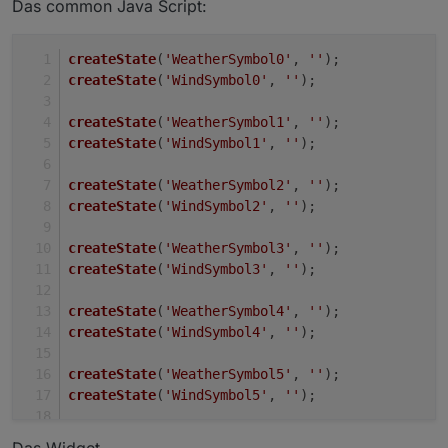
Das common Java Script:
createState
(
'WeatherSymbol0'
, 
''
);
createState
(
'WindSymbol0'
, 
''
);
createState
(
'WeatherSymbol1'
, 
''
);
createState
(
'WindSymbol1'
, 
''
);
createState
(
'WeatherSymbol2'
, 
''
);
createState
(
'WindSymbol2'
, 
''
);
createState
(
'WeatherSymbol3'
, 
''
);
createState
(
'WindSymbol3'
, 
''
);
createState
(
'WeatherSymbol4'
, 
''
);
createState
(
'WindSymbol4'
, 
''
);
createState
(
'WeatherSymbol5'
, 
''
);
createState
(
'WindSymbol5'
, 
''
);
createState
(
'WeatherSymbol6'
, 
''
);
Das Widget