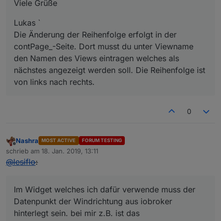
Viele Grüße
Lukas `
Die Änderung der Reihenfolge erfolgt in der
contPage_-Seite. Dort musst du unter Viewname
den Namen des Views eintragen welches als
nächstes angezeigt werden soll. Die Reihenfolge ist
von links nach rechts.
0
Nashra
MOST ACTIVE
FORUM TESTING
Offline
schrieb am
18. Jan. 2019, 13:11
zuletzt editiert von
@
lesiflo
:
Im Widget welches ich dafür verwende muss der
Datenpunkt der Windrichtung aus iobroker
hinterlegt sein. bei mir z.B. ist das