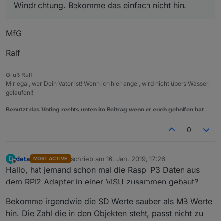
Windrichtung. Bekomme das einfach nicht hin.
MfG
Ralf
Gruß Ralf
Mir egal, wer Dein Vater ist! Wenn ich hier angel, wird nicht übers Wasser
gelaufen!!
Benutzt das Voting rechts unten im Beitrag wenn er euch geholfen hat.
0
deta
schrieb am
16. Jan. 2019, 17:26
D
MOST ACTIVE
zuletzt editiert von
Offline
Hallo, hat jemand schon mal die Raspi P3 Daten aus
dem RPI2 Adapter in einer VISU zusammen gebaut?
Bekomme irgendwie die SD Werte sauber als MB Werte
hin. Die Zahl die in den Objekten steht, passt nicht zu