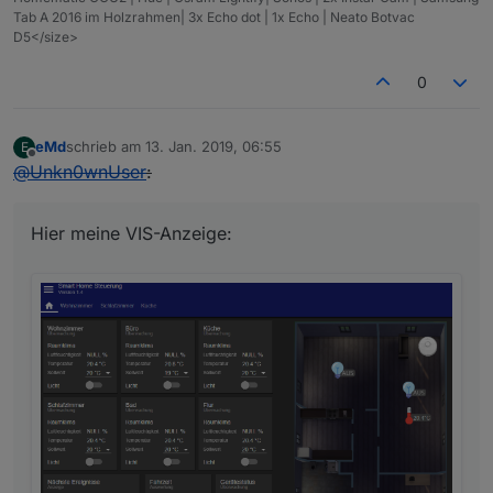
Tab A 2016 im Holzrahmen| 3x Echo dot | 1x Echo | Neato Botvac
D5</size>
0
eMd
schrieb am
13. Jan. 2019, 06:55
E
zuletzt editiert von
Offline
@
Unkn0wnUser
:
Hier meine VIS-Anzeige: