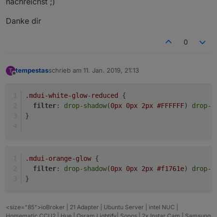
nachreichst ;)
Danke dir
0
tempestas
schrieb am
11. Jan. 2019, 21:13
T
zuletzt editiert von
Offline
.mdui-white-glow-reduced
 {
filter
: 
drop-shadow
(
0px
0px
2px
#FFFFFF
) 
drop-s
}
.mdui-orange-glow
 {
filter
: 
drop-shadow
(
0px
0px
2px
#f1761e
) 
drop-s
}
<size="85">ioBroker | 21 Adapter | Ubuntu Server | intel NUC |
Homematic CCU2 | Hue | Osram Lightify| Sonos | 2x Instar Cam | Samsung