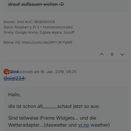
drauf aufbauen wollen :D
Master: Intel NUC 16GB/500GB
Slave: Raspberry Pi 3 + Homematicmodul
Shelly, Google Home, Zigbee Aqara, Sonoff
Meine VIS: https://youtu.be/JMYr2KYlpME
0
Qlink
schrieb am
16. Jan. 2019, 09:25
Q
zuletzt editiert von
Offline
@
sigi234
:
Hallo,
die ist schon alt,,,,,,,,,,schaut jetzt so aus:
Sind teilweise iFrame Widgets… und die
Wetteradapter...(daswetter und
yr.no
weather)