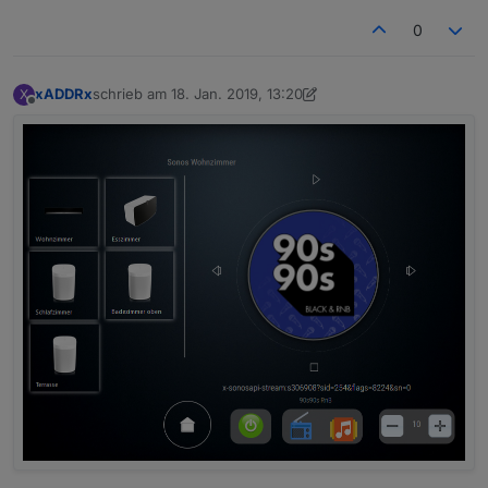
0
xADDRx
schrieb am
18. Jan. 2019, 13:20
X
zuletzt editiert von Jey Cee
Offline