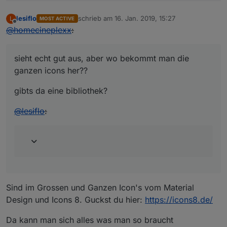
lesiflo
schrieb am
16. Jan. 2019, 15:27
L
MOST ACTIVE
zuletzt editiert von
Offline
@
homecineplexx
:
sieht echt gut aus, aber wo bekommt man die
ganzen icons her??
gibts da eine bibliothek?
@
lesiflo
:
Sind im Grossen und Ganzen Icon's vom Material
Design und Icons 8. Guckst du hier:
https://icons8.de/
Da kann man sich alles was man so braucht