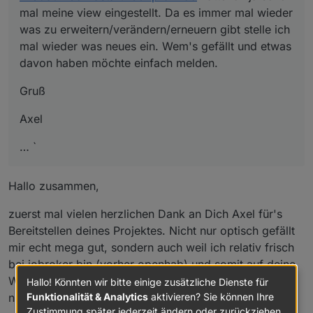
mal meine view eingestellt. Da es immer mal wieder
was zu erweitern/verändern/erneuern gibt stelle ich
mal wieder was neues ein. Wem's gefällt und etwas
davon haben möchte einfach melden.
Gruß
Axel
… `
Hallo zusammen,
zuerst mal vielen herzlichen Dank an Dich Axel für's
Bereitstellen deines Projektes. Nicht nur optisch gefällt
mir echt mega gut, sondern auch weil ich relativ frisch
bei iobroker bin (vorher openhab) und somit auf deine
Wdigets im VIS zugreifen kann. UX-Design ist einfach
Hallo! Könnten wir bitte einige zusätzliche Dienste für
Funktionalität & Analytics
aktivieren? Sie können Ihre
nicht meine stärke :mrgreen:
Zustimmung später jederzeit ändern oder zurückziehen.