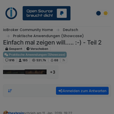
Weiter zum Inhalt
ioBroker Community Home
Deutsch
Praktische Anwendungen (Showcase)
Einfach mal zeigen will….. :-) - Teil 2
Gesperrt
Verschoben
Praktische Anwendungen (Showcase)
916
185
531.7k
68
+3
Anmelden zum Antworten
thexbrain
schrieb am
11. Jan. 2019, 19:22