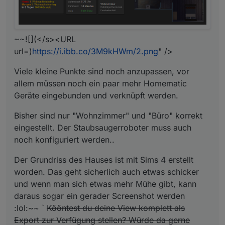
~~![](</s><URL
url=)
https://i.ibb.co/3M9kHWm/2.png
" />
Viele kleine Punkte sind noch anzupassen, vor
allem müssen noch ein paar mehr Homematic
Geräte eingebunden und verknüpft werden.
Bisher sind nur "Wohnzimmer" und "Büro" korrekt
eingestellt. Der Staubsaugerroboter muss auch
noch konfiguriert werden..
Der Grundriss des Hauses ist mit Sims 4 erstellt
worden. Das geht sicherlich auch etwas schicker
und wenn man sich etwas mehr Mühe gibt, kann
daraus sogar ein gerader Screenshot werden
:lol:~~ `
Kööntest du deine View komplett als
Export zur Verfügung stellen? Würde da gerne