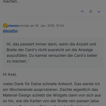
machen.
0
charon
schrieb am
18. Jan. 2019, 10:04
C
zuletzt editiert von
Offline
@
lesiflo
:
Hi, das passiert immer dann, wenn die Anzahl und
Breite der Card's nicht ausreicht um die Anzeige
auszufüllen. Du kannst versuchen die Card's beiter
zu machen. `
Hi Axel,
vielen Dank für Deine schnelle Antwort. Das werde ich
am Wochenende ausprobieren. Dachte eigentlich das
Material-Design schiebt die Widgets dann von sich aus
so hin, wie die Karten von der Breite rein passen (also