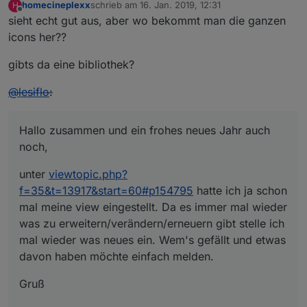
homecineplexx
schrieb am
16. Jan. 2019, 12:31
H
zuletzt editiert von
Offline
sieht echt gut aus, aber wo bekommt man die ganzen
icons her??
gibts da eine bibliothek?
@
lesiflo
:
Hallo zusammen und ein frohes neues Jahr auch
noch,
unter
viewtopic.php?
f=35&t=13917&start=60#p154795
hatte ich ja schon
mal meine view eingestellt. Da es immer mal wieder
was zu erweitern/verändern/erneuern gibt stelle ich
mal wieder was neues ein. Wem's gefällt und etwas
davon haben möchte einfach melden.
Gruß