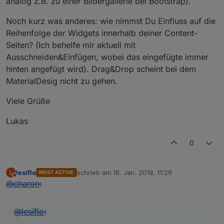
analog z.B. zu einer Bildergallerie bei Bootstrap).
Noch kurz was anderes: wie nimmst Du Einfluss auf die
Reihenfolge der Widgets innerhalb deiner Content-
Seiten? (Ich behelfe mir aktuell mit
Ausschneiden&Einfügen, wobei das eingefügte immer
hinten angefügt wird). Drag&Drop scheint bei dem
MaterialDesig nicht zu gehen.
Viele Grüße
Lukas
0
lesiflo
schrieb am
18. Jan. 2019, 11:29
L
MOST ACTIVE
zuletzt editiert von
Offline
@
charon
:
@
lesiflo
: