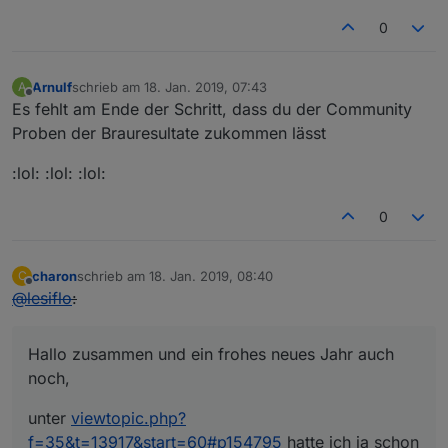
0
Arnulf
schrieb am
18. Jan. 2019, 07:43
A
zuletzt editiert von
Offline
Es fehlt am Ende der Schritt, dass du der Community
Proben der Brauresultate zukommen lässt
:lol: :lol: :lol:
0
charon
schrieb am
18. Jan. 2019, 08:40
C
zuletzt editiert von
Offline
@
lesiflo
:
Hallo zusammen und ein frohes neues Jahr auch
noch,
unter
viewtopic.php?
f=35&t=13917&start=60#p154795
hatte ich ja schon