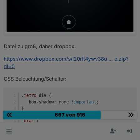
Datei zu groß, daher dropbox.
https://www.dropbox.com/s/l20rft4ywv38u … e.zip?
dl=0
CSS Beleuchtung/Schalter:
.metro
div
 {
box-shadow
: none 
!important
;
}
667 von 916
.btns
 {
border
: none;
outline
: none;