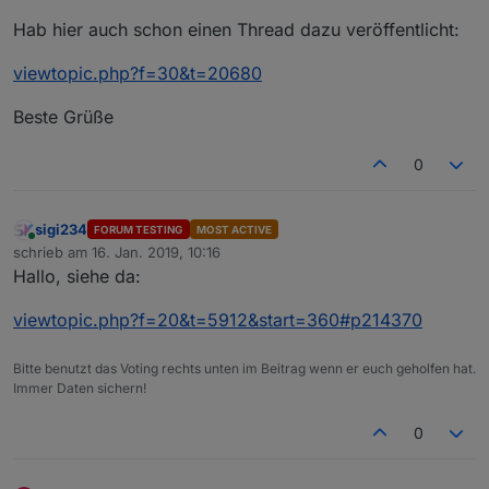
Hab hier auch schon einen Thread dazu veröffentlicht:
viewtopic.php?f=30&t=20680
Beste Grüße
0
sigi234
FORUM TESTING
MOST ACTIVE
Online
schrieb am
16. Jan. 2019, 10:16
zuletzt editiert von
Hallo, siehe da:
viewtopic.php?f=20&t=5912&start=360#p214370
Bitte benutzt das Voting rechts unten im Beitrag wenn er euch geholfen hat.
Immer Daten sichern!
0