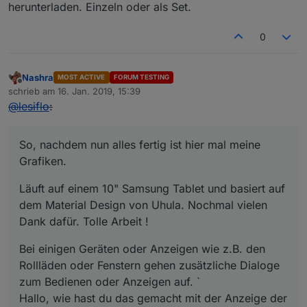
herunterladen. Einzeln oder als Set.
0
Nashra
MOST ACTIVE
FORUM TESTING
Offline
schrieb am
16. Jan. 2019, 15:39
zuletzt editiert von
@
lesiflo
:
So, nachdem nun alles fertig ist hier mal meine
Grafiken.
Läuft auf einem 10" Samsung Tablet und basiert auf
dem Material Design von Uhula. Nochmal vielen
Dank dafür. Tolle Arbeit !
Bei einigen Geräten oder Anzeigen wie z.B. den
Rollläden oder Fenstern gehen zusätzliche Dialoge
zum Bedienen oder Anzeigen auf. `
Hallo, wie hast du das gemacht mit der Anzeige der