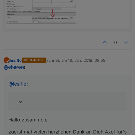
0
lesiflo
schrieb am
18. Jan. 2019, 08:59
L
MOST ACTIVE
zuletzt editiert von
Offline
@
charon
:
@
lesiflo
:
Hallo zusammen,
zuerst mal vielen herzlichen Dank an Dich Axel für's