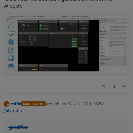
Widgets
0
lesiflo
schrieb am
18. Jan. 2019, 08:52
L
MOST ACTIVE
zuletzt editiert von
Offline
@
Nashra
:
@
lesiflo
: