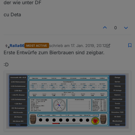
der wie unter DF
cu Deta
0
Ralla66
schrieb am
17. Jan. 2019, 20:12
MOST ACTIVE
zuletzt editiert von Jey Cee
Offline
Erste Entwürfe zum Bierbrauen sind zeigbar.
:D