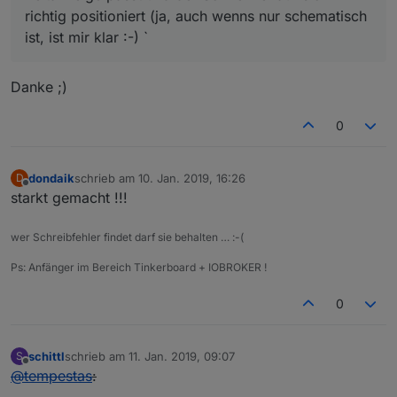
richtig positioniert (ja, auch wenns nur schematisch
ist, ist mir klar :-) `
Danke ;)
0
dondaik
schrieb am
10. Jan. 2019, 16:26
D
zuletzt editiert von
Offline
starkt gemacht !!!
wer Schreibfehler findet darf sie behalten … :-(
Ps: Anfänger im Bereich Tinkerboard + IOBROKER !
0
schittl
schrieb am
11. Jan. 2019, 09:07
S
zuletzt editiert von
Offline
@
tempestas
: