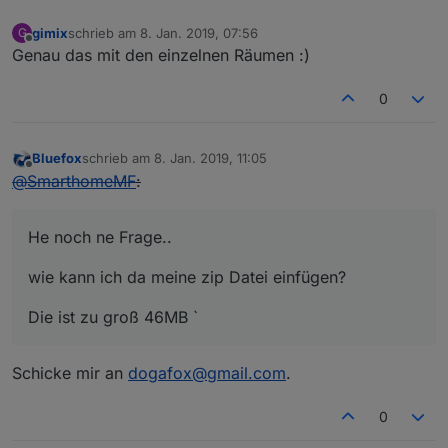
gimix
schrieb am
8. Jan. 2019, 07:56
G
zuletzt editiert von
Offline
Genau das mit den einzelnen Räumen :)
0
Bluefox
schrieb am
8. Jan. 2019, 11:05
zuletzt editiert von
Offline
@
SmarthomeMF
:
He noch ne Frage..
wie kann ich da meine zip Datei einfügen?
Die ist zu groß 46MB `
Schicke mir an
dogafox@gmail.com
.
0