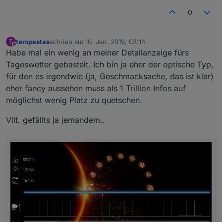
0
tempestas
schrieb am
10. Jan. 2019, 03:14
T
zuletzt editiert von
Offline
Habe mal ein wenig an meiner Detailanzeige fürs
Tageswetter gebastelt. Ich bin ja eher der optische Typ,
für den es irgendwie (ja, Geschmacksache, das ist klar)
eher fancy aussehen muss als 1 Trillion Infos auf
möglichst wenig Platz zu quetschen.
Vllt. gefällts ja jemandem..