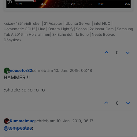
<size="85">ioBroker | 21 Adapter | Ubuntu Server | intel NUC |
Homematic CCU2 | Hue | Osram Lightify| Sonos | 2x Instar Cam | Samsung
Tab A 2016 im Holzrahmen| 3x Echo dot | 1x Echo | Neato Botvac
D5</size>
0
nousefor82
schrieb am
10. Jan. 2019, 05:48
N
zuletzt editiert von
Offline
HAMMER!!!
:shock: :o :o :o :o
0
Rummelmug
schrieb am
10. Jan. 2019, 06:17
zuletzt editiert von
Offline
@
tempestas
: