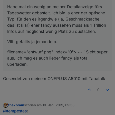
Habe mal ein wenig an meiner Detailanzeige fürs
Tageswetter gebastelt. Ich bin ja eher der optische
Typ, für den es irgendwie (ja, Geschmacksache,
das ist klar) eher fancy aussehen muss als 1 Trillion
Infos auf möglichst wenig Platz zu quetschen.
Vllt. gefällts ja jemandem..
filename="entwurf.png" index="0">~~ ` Sieht super
aus. Ich mag es auch lieber fancy als total
überladen.
Gesendet von meinem ONEPLUS A5010 mit Tapatalk
0
thexbrain
schrieb am
10. Jan. 2019, 09:53
zuletzt editiert von
Offline
@
tempestas
: