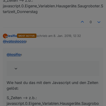
S_Zeiten –> z.b.:
javascript.0.Eigene_Variablen.Hausgeräte.Saugroboter.S
tartzeit_Donnerstag
0
lesiflo
schrieb am
8. Jan. 2019, 12:32
L
MOST ACTIVE
zuletzt editiert von
Offline
@
vatoslocos
:
@
lesiflo
:
Wie hast du das mit dem Javascript und den Zeiten
gelöst:
S_Zeiten –> z.b.:
javascript.0.Eigene_Variablen.Hausgeräte.Saugrobo