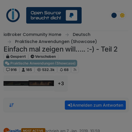
Weiter zum Inhalt
ioBroker Community Home
Deutsch
Praktische Anwendungen (Showcase)
Einfach mal zeigen will….. :-) - Teil 2
Gesperrt
Verschoben
Praktische Anwendungen (Showcase)
916
185
532.3k
68
+3
Anmelden zum Antworten
lesiflo
schrieb am
7. Jan. 2019, 10:59
L
MOST ACTIVE