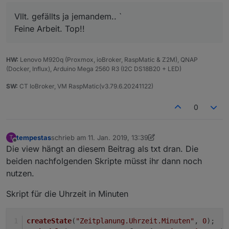
Vllt. gefällts ja jemandem.. `
Feine Arbeit. Top!!
HW:
Lenovo M920q (Proxmox, ioBroker, RaspMatic & Z2M), QNAP
(Docker, Influx), Arduino Mega 2560 R3 (I2C DS18B20 + LED)
SW:
CT IoBroker, VM RaspMatic(v3.79.6.20241122)
0
tempestas
schrieb am
11. Jan. 2019, 13:39
T
zuletzt editiert von Jey Cee
Offline
Die view hängt an diesem Beitrag als txt dran. Die
beiden nachfolgenden Skripte müsst ihr dann noch
nutzen.
Skript für die Uhrzeit in Minuten
createState
(
"Zeitplanung.Uhrzeit.Minuten"
, 
0
);