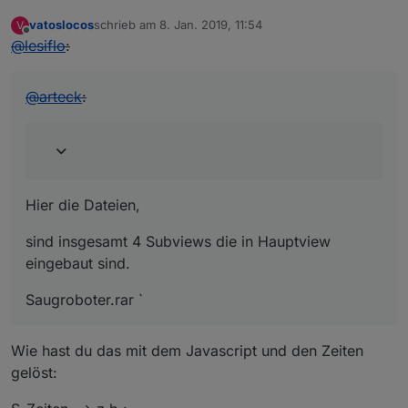
vatoslocos
schrieb am
8. Jan. 2019, 11:54
V
zuletzt editiert von
Offline
@
lesiflo
:
@
arteck
:
Hier die Dateien,
sind insgesamt 4 Subviews die in Hauptview
eingebaut sind.
Saugroboter.rar `
Wie hast du das mit dem Javascript und den Zeiten
gelöst: