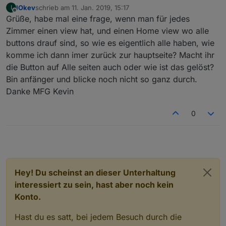
var
 y;
IOkev
schrieb am
11. Jan. 2019, 15:17
I
zuletzt editiert von
Offline
Grüße, habe mal eine frage, wenn man für jedes
var
 x;
var
 count;
Zimmer einen view hat, und einen Home view wo alle
var
 stat;       
// Für image 8; status 0 = k
buttons drauf sind, so wie es eigentlich alle haben, wie
var
 radWinkel;
komme ich dann imer zurück zur hauptseite? Macht ihr
die Button auf Alle seiten auch oder wie ist das gelöst?
    rise = 
parseInt
(
getState
(idSunrise).
val
.
subs
Bin anfänger und blicke noch nicht so ganz durch.
    noon = 
parseInt
(
getState
(idSunhigh).
val
.
subs
Danke MFG Kevin
    down = 
parseInt
(
getState
(idSunset).
val
.
subst
    radius = 
Math
.
round
((xWidth / 
1440
)  * (down
0
    count =  
parseInt
(
getState
(idSunset).
val
.
sub
if
(debug) 
log
(
"count ist "
+count);
if
(debug) 
log
(
"sonnenaufgang zur Minute "
+ri
Hey! Du scheinst an dieser Unterhaltung
interessiert zu sein, hast aber noch kein
for
 (i=
1
 ; i<=count ;i++) {
Konto.
if
(debug) 
log
(
"Durchgang "
+i);
Hast du es satt, bei jedem Besuch durch die
var
 degrees = (
180
 / (count -
1
) * (count