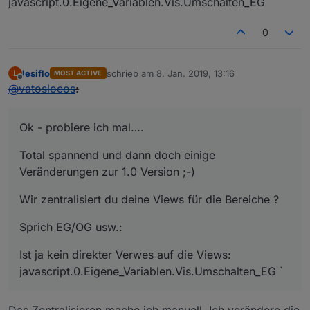
javascript.0.Eigene_Variablen.Vis.Umschalten_EG
0
lesiflo
schrieb am
8. Jan. 2019, 13:16
L
MOST ACTIVE
zuletzt editiert von
Offline
@
vatoslocos
:
Ok - probiere ich mal….
Total spannend und dann doch einige
Veränderungen zur 1.0 Version ;-)
Wir zentralisiert du deine Views für die Bereiche ?
Sprich EG/OG usw.:
Ist ja kein direkter Verwes auf die Views:
javascript.0.Eigene_Variablen.Vis.Umschalten_EG `