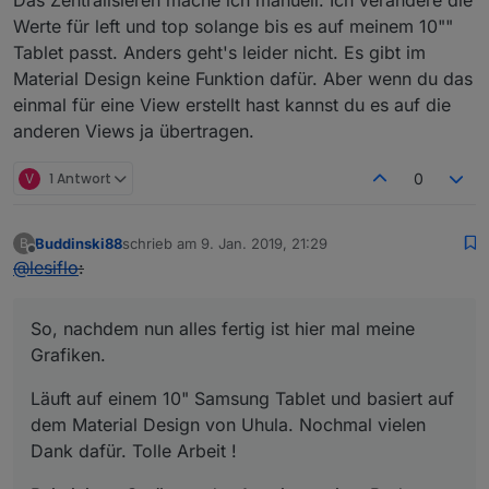
Das Zentralisieren mache ich manuell. Ich verändere die
Werte für left und top solange bis es auf meinem 10""
Tablet passt. Anders geht's leider nicht. Es gibt im
Material Design keine Funktion dafür. Aber wenn du das
einmal für eine View erstellt hast kannst du es auf die
anderen Views ja übertragen.
V
1 Antwort
0
Buddinski88
schrieb am
9. Jan. 2019, 21:29
B
zuletzt editiert von
Offline
@
lesiflo
:
So, nachdem nun alles fertig ist hier mal meine
Grafiken.
Läuft auf einem 10" Samsung Tablet und basiert auf
dem Material Design von Uhula. Nochmal vielen
Dank dafür. Tolle Arbeit !