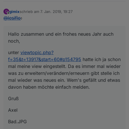
gimix
schrieb am
7. Jan. 2019, 19:27
G
zuletzt editiert von
Offline
@
lesiflo
:
Hallo zusammen und ein frohes neues Jahr auch
noch,
unter
viewtopic.php?
f=35&t=13917&start=60#p154795
hatte ich ja schon
mal meine view eingestellt. Da es immer mal wieder
was zu erweitern/verändern/erneuern gibt stelle ich
mal wieder was neues ein. Wem's gefällt und etwas
davon haben möchte einfach melden.
Gruß
Axel
Bad.JPG