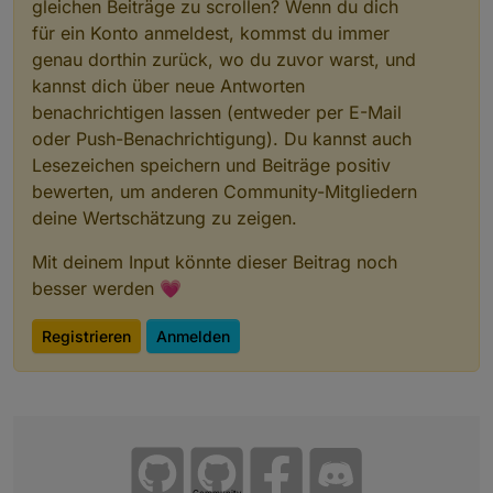
gleichen Beiträge zu scrollen? Wenn du dich
        radWinkel = degrees * 
Math
.
PI
/
180
; 
für ein Konto anmeldest, kommst du immer
        x = 
Math
.
round
(((
Math
.
cos
(radWinkel)* ra
genau dorthin zurück, wo du zuvor warst, und
        y = 
Math
.
round
( yOffset - (
Math
.
sin
(radW
kannst dich über neue Antworten
benachrichtigen lassen (entweder per E-Mail
if
(debug) 
log
(
"X ist "
+x +
" und Y ist "
+
oder Push-Benachrichtigung). Du kannst auch
Lesezeichen speichern und Beiträge positiv
setState
(
"Sonnenstand.Stundenverlauf."
+i
bewerten, um anderen Community-Mitgliedern
setState
(
"Sonnenstand.Stundenverlauf."
+i
deine Wertschätzung zu zeigen.
if
 (i == 
1
) stat = 
1
;
Mit deinem Input könnte dieser Beitrag noch
else
if
 (i >
1
 && i < count) stat = 
2
;
else
if
 (i == count) stat = 
3
; 
besser werden 💗
else
 stat = 
0
;
if
(debug) 
log
(
"i ist "
+i +
" und stat ist
Registrieren
Anmelden
setState
(
"Sonnenstand.Stundenverlauf."
+i
      } 
}
//Zeitzeiger
on
(idDayMinutes, 
function
(
obj
){