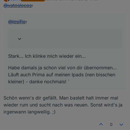
zuletzt editiert von
Offline
@
vatoslocos
:
@
lesiflo
:
Stark… Ich klinke mich wieder ein...
Habe damals ja schon viel von dir übernommen...
Läuft auch Prima auf meinen Ipads (nen bisschen
kleiner) - danke nochmals! `
Schön wenn's dir gefällt. Man bastelt halt immer mal
wieder rum und sucht nach was neuen. Sonst wird's ja
irgenwann langweilig. ;)
0