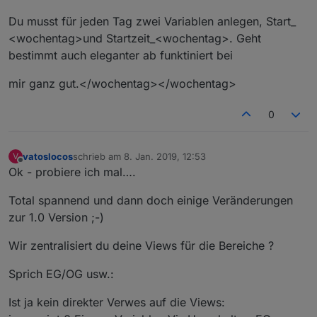
Du musst für jeden Tag zwei Variablen anlegen, Start_
<wochentag>und Startzeit_<wochentag>. Geht
bestimmt auch eleganter ab funktiniert bei
mir ganz gut.</wochentag></wochentag>
0
vatoslocos
schrieb am
8. Jan. 2019, 12:53
V
zuletzt editiert von
Offline
Ok - probiere ich mal….
Total spannend und dann doch einige Veränderungen
zur 1.0 Version ;-)
Wir zentralisiert du deine Views für die Bereiche ?
Sprich EG/OG usw.:
Ist ja kein direkter Verwes auf die Views: