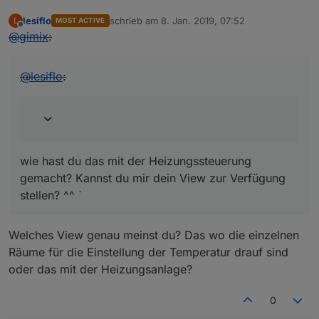
lesiflo
schrieb am
8. Jan. 2019, 07:52
L
MOST ACTIVE
zuletzt editiert von
Offline
@
gimix
:
@
lesiflo
:
wie hast du das mit der Heizungssteuerung
gemacht? Kannst du mir dein View zur Verfügung
stellen? ^^ `
Welches View genau meinst du? Das wo die einzelnen
Räume für die Einstellung der Temperatur drauf sind
oder das mit der Heizungsanlage?
0