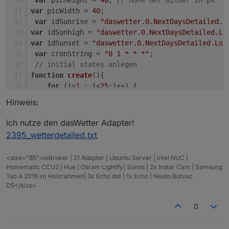
var
 picHeight = 
40
; 
// Höhe der Bilder in px 
var
 picWidth = 
40
;
var
 idSunrise = 
"daswetter.0.NextDaysDetailed.L
var
 idSunhigh = 
"daswetter.0.NextDaysDetailed.Lo
var
 idSunset = 
"daswetter.0.NextDaysDetailed.Loc
var
 cronString = 
"0 1 * * *"
;  
// initial states anlegen    
function
create
(
){
for
 (i=
1
 ; i<
25
;i++) {
createState
(
"Sonnenstand.Stundenverl
Hinweis:
createState
(
"Sonnenstand.Stundenverl
createState
(
"Sonnenstand.Stundenverl
ich nutze den dasWetter Adapter!
        }
2395_wetterdetailed.txt
createState
(
"Sonnenstand.Stundenverl
}
<size="85">ioBroker | 21 Adapter | Ubuntu Server | intel NUC |
// States berechnen und bespielen
Homematic CCU2 | Hue | Osram Lightify| Sonos | 2x Instar Cam | Samsung
function
graph
(
){
Tab A 2016 im Holzrahmen| 3x Echo dot | 1x Echo | Neato Botvac
D5</size>
var
 rise;
var
 noon;
0
var
 down;
var
 radius;