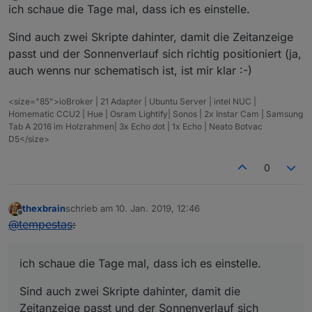
Offline
ich schaue die Tage mal, dass ich es einstelle.
Sind auch zwei Skripte dahinter, damit die Zeitanzeige
passt und der Sonnenverlauf sich richtig positioniert (ja,
auch wenns nur schematisch ist, ist mir klar :-)
<size="85">ioBroker | 21 Adapter | Ubuntu Server | intel NUC |
Homematic CCU2 | Hue | Osram Lightify| Sonos | 2x Instar Cam | Samsung
Tab A 2016 im Holzrahmen| 3x Echo dot | 1x Echo | Neato Botvac
D5</size>
0
thexbrain
schrieb am
10. Jan. 2019, 12:46
zuletzt editiert von
Offline
@
tempestas
:
ich schaue die Tage mal, dass ich es einstelle.
Sind auch zwei Skripte dahinter, damit die
Zeitanzeige passt und der Sonnenverlauf sich