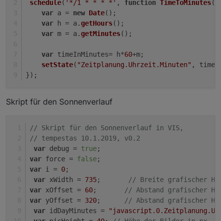
schedule
(
'*/1 * * * *'
, 
function
TimeToMinutes
(
)
var
 a = 
new
Date
();
var
 h = a.
getHours
();
var
 m = a.
getMinutes
();
var
 timeInMinutes= h*
60
+m;
setState
(
"Zeitplanung.Uhrzeit.Minuten"
, timeI
});
Skript für den Sonnenverlauf
// Skript für den Sonnenverlauf in VIS, 
// tempestas 10.1.2019, v0.2
var
 debug = 
true
;
var
 force = 
false
;
var
 i = 
0
;
var
 xWidth = 
735
;       
// Breite grafischer Ho
var
 xOffset = 
60
;       
// Abstand grafischer Ho
var
 yOffset = 
320
;      
// Abstand grafischer Ho
var
 idDayMinutes = 
"javascript.0.Zeitplanung.Uh