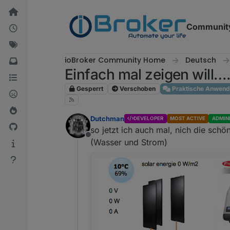
Weiter zum Inhalt
Communit
ioBroker Community Home
Deutsch
Einfach mal zeigen will….. 
Gesperrt
Verschoben
Praktische Anwen
Dutchman
DEVELOPER
MOST ACTIVE
ADMIN
so jetzt ich auch mal, nich die sch
Offline
(Wasser und Strom)