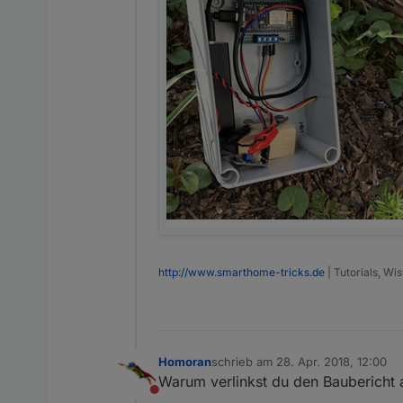
http://www.smarthome-tricks.de
| Tutorials, W
Homoran
schrieb am
28. Apr. 2018, 12:00
zuletzt editiert von
Warum verlinkst du den Baubericht au
Nicht stören