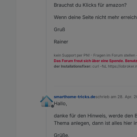
Brauchst du Klicks für amazon?
Wenn deine Seite nicht mehr erreichb
Gruß
Rainer
kein Support per PN! - Fragen im Forum stellen
Das Forum freut sich über eine Spende. Benut
der Installationsfixer:
curl -fsL https://iobroker.n
smarthome-tricks.de
schrieb am
28. Apr. 2
zuletzt editiert von
Hallo,
Offline
danke für den Hinweis, werde den Ba
Thema anlegen, dann ist alles hier i
Grüße,