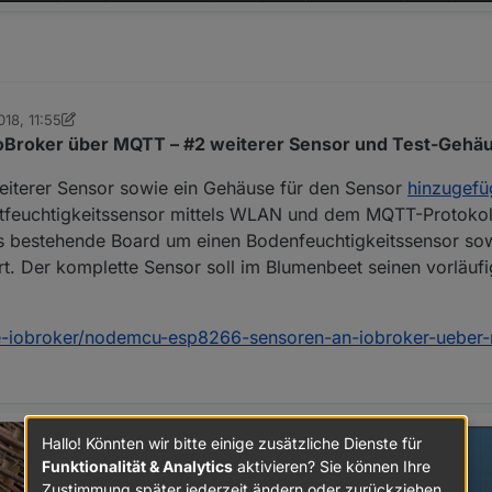
018, 11:55
ey Cee
Broker über MQTT – #2 weiterer Sensor und Test-Gehä
weiterer Sensor sowie ein Gehäuse für den Sensor
hinzugefü
ftfeuchtigkeitssensor mittels WLAN und dem MQTT-Protokol
s bestehende Board um einen Bodenfeuchtigkeitssensor sow
t. Der komplette Sensor soll im Blumenbeet seinen vorläufi
re-iobroker/nodemcu-esp8266-sensoren-an-iobroker-ueber-
Hallo! Könnten wir bitte einige zusätzliche Dienste für
Funktionalität & Analytics
aktivieren? Sie können Ihre
Zustimmung später jederzeit ändern oder zurückziehen.