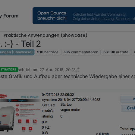
y Forum
Praktische Anwendungen (Showcase)
:-) - Teil 2
dungen (Showcase)
916
beiträge
185
kommentatoren
531.9k
aufrufe
schrieb am
27. Apr. 2018, 20:13
ISTRATORS
zuletzt editiert von Jey Cee
önste Grafik und Aufbau aber technische Wiedergabe einer 