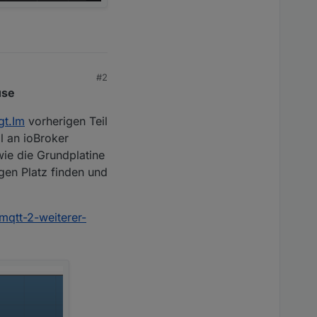
#2
use
gt.Im
vorherigen Teil
l an ioBroker
ie die Grundplatine
gen Platz finden und
mqtt-2-weiterer-