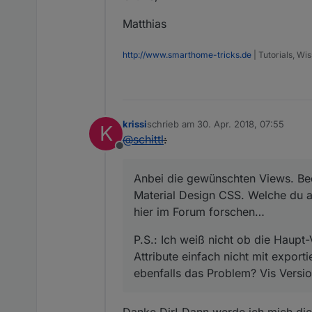
Matthias
http://www.smarthome-tricks.de
| Tutorials, W
krissi
schrieb am
30. Apr. 2018, 07:55
K
zuletzt editiert von
@
schittl
:
Offline
Anbei die gewünschten Views. Bed
Material Design CSS. Welche du a
hier im Forum forschen…
P.S.: Ich weiß nicht ob die Haupt
Attribute einfach nicht mit export
ebenfalls das Problem? Vis Versio
Danke Dir! Dann werde ich mich die