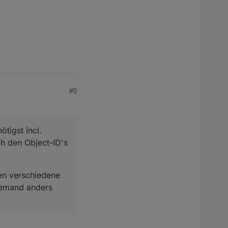
#5
tigst incl.
h den Object-ID's
den verschiedene
 jemand anders