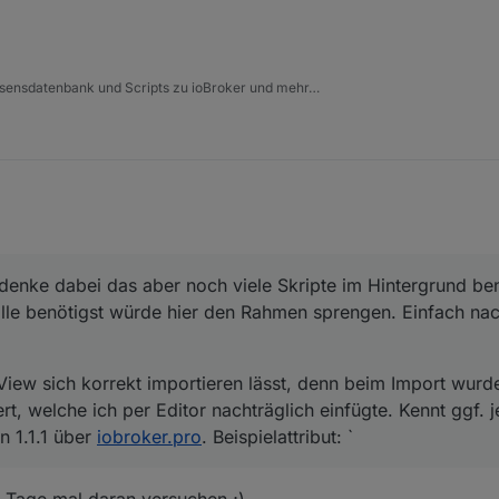
issensdatenbank und Scripts zu ioBroker und mehr…
enke dabei das aber noch viele Skripte im Hintergrund benö
lle benötigst würde hier den Rahmen sprengen. Einfach nac
-View sich korrekt importieren lässt, denn beim Import wur
iert, welche ich per Editor nachträglich einfügte. Kennt ggf.
n 1.1.1 über
iobroker.pro
. Beispielattribut: `
 Tage mal daran versuchen ;)