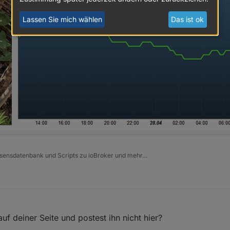
Lassen Sie mich wählen
Das ist ok
issensdatenbank und Scripts zu ioBroker und mehr…
f deiner Seite und postest ihn nicht hier?