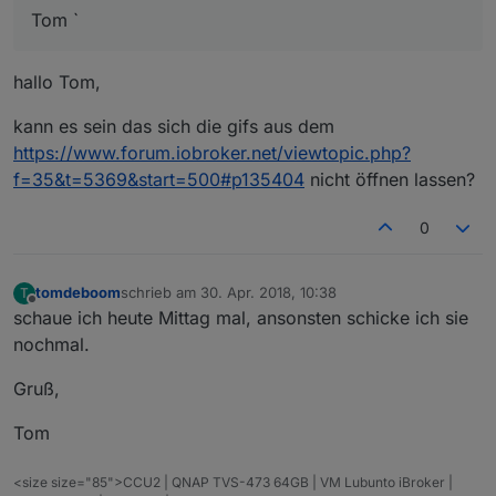
Tom `
hallo Tom,
kann es sein das sich die gifs aus dem
https://www.forum.iobroker.net/viewtopic.php?
f=35&t=5369&start=500#p135404
nicht öffnen lassen?
0
tomdeboom
schrieb am
30. Apr. 2018, 10:38
T
zuletzt editiert von
Offline
schaue ich heute Mittag mal, ansonsten schicke ich sie
nochmal.
Gruß,
Tom
<size size="85">CCU2 | QNAP TVS-473 64GB | VM Lubunto iBroker |