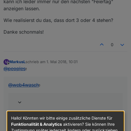
kann ich leider immer nur den nächsten "Feiertag"
anzeigen lassen.
Wie realisierst du das, dass dort 3 oder 4 stehen?
Danke schonmals!
0
MarkusL
schrieb am
1. Mai 2018, 10:01
M
zuletzt editiert von
Offline
@
peoples
:
@
web4wasch
:
Hallo! Könnten wir bitte einige zusätzliche Dienste für
Geht direkt im widget auch wenn ich es bei mir in
Funktionalität & Analytics
aktivieren? Sie können Ihre
einem Stylesheet mache.
Zustimmung später jederzeit ändern oder zurückziehen.