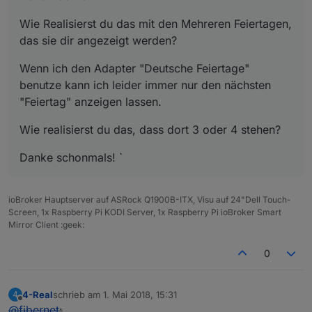
{
"tpl"
:
"tplFrame"
,
"data"
:
Wie Realisierst du das mit den Mehreren Feiertagen,
{
"g_fixed"
:false
,
"g_visibility"
:false
,
"g_css_font
das sie dir angezeigt werden?
_text"
:true
,
"g_css_background"
:false
,
"g_css_shado
w_padding"
:false
,
"g_css_border"
:true
,
"g_gestures"
Wenn ich den Adapter "Deutsche Feiertage"
:false
,
"g_signals"
:false
,
"g_last_change"
:false
,
"v
isibility-cond"
:
"=="
,
"visibility-
benutze kann ich leider immer nur den nächsten
val"
:
1
,
"visibility-groups-
"Feiertag" anzeigen lassen.
action"
:
"hide"
,
"title"
:
"Alle"
,
"title_color"
:
"#beb
ebe"
,
"title_top"
:
"5"
,
"title_left"
:
"3"
,
"header_hei
Wie realisierst du das, dass dort 3 oder 4 stehen?
ght"
:
"0"
,
"header_color"
:
"#333"
,
"signals-cond-
Danke schonmals! `
0"
:
"=="
,
"signals-val-0"
:true
,
"signals-icon-
0"
:
"/vis/signals/lowbattery.png"
,
"signals-icon-
size-0"
:
0
,
"signals-blink-0"
:false
,
"signals-horz-
ioBroker Hauptserver auf ASRock Q1900B-ITX, Visu auf 24"Dell Touch-
0"
:
0
,
"signals-vert-0"
:
0
,
"signals-hide-edit-
Screen, 1x Raspberry Pi KODI Server, 1x Raspberry Pi ioBroker Smart
0"
:false
,
"signals-cond-1"
:
"=="
,
"signals-val-
Mirror Client :geek:
1"
:true
,
"signals-icon-
1"
:
"/vis/signals/lowbattery.png"
,
"signals-icon-
0
size-1"
:
0
,
"signals-blink-1"
:false
,
"signals-horz-
1"
:
0
,
"signals-vert-1"
:
0
,
"signals-hide-edit-
1"
:false
,
"signals-cond-2"
:
"=="
,
"signals-val-
4-Real
schrieb am
1. Mai 2018, 15:31
4
zuletzt editiert von
2"
:true
,
"signals-icon-
Offline
@
fibernet
: