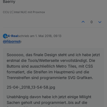
Baerny
CCU 2 | Intel NUC mit Proxmox
0
4-Real
schrieb am
1. Mai 2018, 09:13
4
zuletzt editiert von
Offline
@
fibernet
:
Soooooo, das finale Design steht und ich habe jetzt
erstmal die Tools/Wetterseite vervollständigt. Die
Buttons sind ausschließlich Metro Tiles, mit CSS
formatiert, die Streifen im Hauptmenü und die
Trennstreifen sind programmierte SVG Grafiken.
25-04-_2018_13-54-58.jpg
Unabhängig davon habe ich jetzt einige Milight
Sachen geholt und programmiert..bis auf die