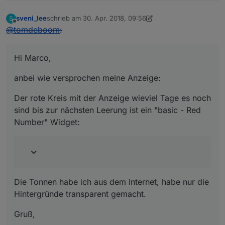
sveni_lee
schrieb am
30. Apr. 2018, 09:56
S
zuletzt editiert von Jey Cee
Offline
@
tomdeboom
:
Hi Marco,
anbei wie versprochen meine Anzeige:
Der rote Kreis mit der Anzeige wieviel Tage es noch
sind bis zur nächsten Leerung ist ein "basic - Red
Number" Widget:
Die Tonnen habe ich aus dem Internet, habe nur die
Hintergründe transparent gemacht.
Gruß,