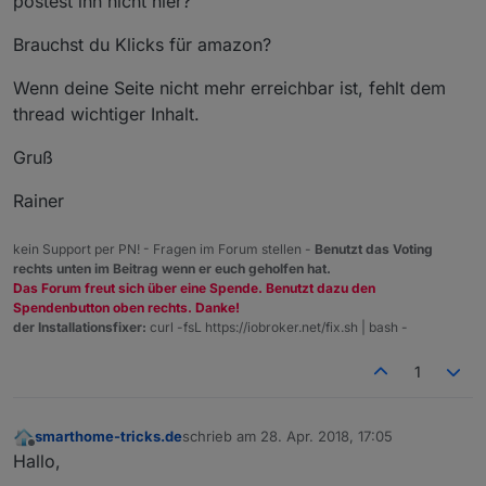
postest ihn nicht hier?
Brauchst du Klicks für amazon?
Wenn deine Seite nicht mehr erreichbar ist, fehlt dem
thread wichtiger Inhalt.
Gruß
Rainer
kein Support per PN! - Fragen im Forum stellen -
Benutzt das Voting
rechts unten im Beitrag wenn er euch geholfen hat.
Das Forum freut sich über eine Spende. Benutzt dazu den
Spendenbutton oben rechts. Danke!
der Installationsfixer:
curl -fsL https://iobroker.net/fix.sh | bash -
1
smarthome-tricks.de
schrieb am
28. Apr. 2018, 17:05
zuletzt editiert von
Offline
Hallo,