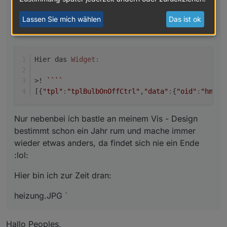
Lassen Sie mich wählen
Das ist ok
Hier das 
Widget:
>! 
``
``
[{
"tpl"
:
"tplBulbOnOffCtrl"
,
"data"
:
{
"oid"
:
"hm-rp
Nur nebenbei ich bastle an meinem Vis - Design
bestimmt schon ein Jahr rum und mache immer
wieder etwas anders, da findet sich nie ein Ende
:lol:
Hier bin ich zur Zeit dran:
heizung.JPG `
Hallo Peoples,