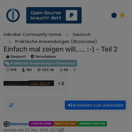
Weiter zum Inhalt
ioBroker Community Home
Deutsch
Praktische Anwendungen (Showcase)
Einfach mal zeigen will….. :-) - Teil 2
Gesperrt
Verschoben
Praktische Anwendungen (Showcase)
916
185
532.5k
68
+3
Anmelden zum Antworten
Dutchman
DEVELOPER
MOST ACTIVE
ADMINISTRATORS
Offline
schrieb am
27. Apr. 2018, 20:13