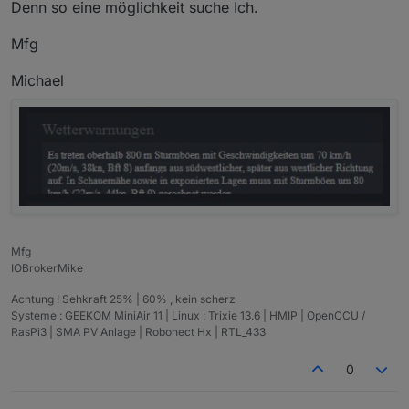
Denn so eine möglichkeit suche Ich.
Mfg
Michael
Mfg
IOBrokerMike
Achtung ! Sehkraft 25% | 60% , kein scherz
Systeme : GEEKOM MiniAir 11 | Linux : Trixie 13.6 | HMIP | OpenCCU /
RasPi3 | SMA PV Anlage | Robonect Hx | RTL_433
0