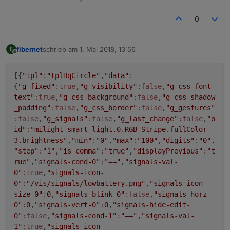
0
fibernet
schrieb am
1. Mai 2018, 13:56
F
zuletzt editiert von
Offline
[{
"tpl"
:
"tplHqCircle"
,
"data"
:
{
"g_fixed"
:true
,
"g_visibility"
:false
,
"g_css_font_
text"
:true
,
"g_css_background"
:false
,
"g_css_shadow
_padding"
:false
,
"g_css_border"
:false
,
"g_gestures"
:false
,
"g_signals"
:false
,
"g_last_change"
:false
,
"o
id"
:
"milight-smart-light.0.RGB_Stripe.fullColor-
3.brightness"
,
"min"
:
"0"
,
"max"
:
"100"
,
"digits"
:
"0"
,
"step"
:
"1"
,
"is_comma"
:
"true"
,
"displayPrevious"
:
"t
rue"
,
"signals-cond-0"
:
"=="
,
"signals-val-
0"
:true
,
"signals-icon-
0"
:
"/vis/signals/lowbattery.png"
,
"signals-icon-
size-0"
:
0
,
"signals-blink-0"
:false
,
"signals-horz-
0"
:
0
,
"signals-vert-0"
:
0
,
"signals-hide-edit-
0"
:false
,
"signals-cond-1"
:
"=="
,
"signals-val-
1"
:true
,
"signals-icon-