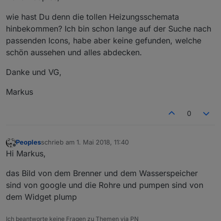
wie hast Du denn die tollen Heizungsschemata
hinbekommen? Ich bin schon lange auf der Suche nach
passenden Icons, habe aber keine gefunden, welche
schön aussehen und alles abdecken.
Danke und VG,
Markus
0
Peoples
schrieb am
1. Mai 2018, 11:40
zuletzt editiert von
Offline
Hi Markus,
das Bild von dem Brenner und dem Wasserspeicher
sind von google und die Rohre und pumpen sind von
dem Widget plump
Ich beantworte keine Fragen zu Themen via PN