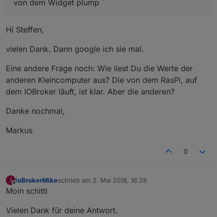
von dem Widget plump `
Hi Steffen,
vielen Dank. Dann google ich sie mal.
Eine andere Frage noch: Wie liest Du die Werte der
anderen Kleincomputer aus? Die von dem RasPi, auf
dem IOBroker läuft, ist klar. Aber die anderen?
Danke nochmal,
Markus
0
ioBrokerMike
schrieb am
2. Mai 2018, 16:28
I
zuletzt editiert von
Offline
Moin schittl
Vielen Dank für deine Antwort.