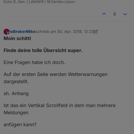
Echo 2\. Gen. | LAN/Wifi | 18 Geräte</size>
0
ioBrokerMike
schrieb am
30. Apr. 2018, 12:23
I
zuletzt editiert von Jey Cee
Offline
Moin schittl
Finde deine tolle Übersicht super.
Eine Fragen habe ich doch.
Auf der ersten Seite werden Wetterwarnungen
dargestellt.
sh. Anhang
Ist das ein Vertikal Scrollfeld in dem man mehrere
Meldungen
anfügen kann?