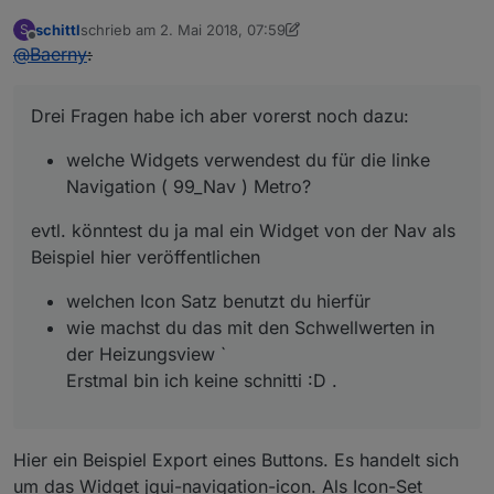
s"
:false
,
"g_signals"
:false
,
"g_last_change"
:false
,
"visibility-cond"
:
"=="
,
"visibility-
schittl
schrieb am
2. Mai 2018, 07:59
S
zuletzt editiert von Jey Cee
Offline
val"
:
1
,
"visibility-groups-
@
Baerny
:
action"
:
"hide"
,
"refreshInterval"
:
"0"
,
"signals-
cond-0"
:
"=="
,
"signals-val-0"
:true
,
"signals-icon-
Drei Fragen habe ich aber vorerst noch dazu:
0"
:
"/vis/signals/lowbattery.png"
,
"signals-icon-
size-0"
:
0
,
"signals-blink-0"
:false
,
"signals-horz-
welche Widgets verwendest du für die linke
0"
:
0
,
"signals-vert-0"
:
0
,
"signals-hide-edit-
Navigation ( 99_Nav ) Metro?
0"
:false
,
"signals-cond-1"
:
"=="
,
"signals-val-
1"
:true
,
"signals-icon-
evtl. könntest du ja mal ein Widget von der Nav als
1"
:
"/vis/signals/lowbattery.png"
,
"signals-icon-
Beispiel hier veröffentlichen
size-1"
:
0
,
"signals-blink-1"
:false
,
"signals-horz-
1"
:
0
,
"signals-vert-1"
:
0
,
"signals-hide-edit-
welchen Icon Satz benutzt du hierfür
1"
:false
,
"signals-cond-2"
:
"=="
,
"signals-val-
2"
:true
,
"signals-icon-
wie machst du das mit den Schwellwerten in
2"
:
"/vis/signals/lowbattery.png"
,
"signals-icon-
der Heizungsview `
size-2"
:
0
,
"signals-blink-2"
:false
,
"signals-horz-
Erstmal bin ich keine schnitti :D .
2"
:
0
,
"signals-vert-2"
:
0
,
"signals-hide-edit-
2"
:false
,
"lc-type"
:
"last-change"
,
"lc-is-
interval"
:true
,
"lc-is-moment"
:false
,
"lc-
Hier ein Beispiel Export eines Buttons. Es handelt sich
format"
:
""
,
"lc-position-vert"
:
"top"
,
"lc-position-
um das Widget jqui-navigation-icon. Als Icon-Set
horz"
:
"right"
,
"lc-offset-vert"
:
0
,
"lc-offset-