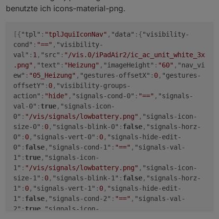
horz"
:
0
,
"lc-font-size"
:
"12px"
,
"lc-font-
benutzte ich icons-material-png.
family"
:
""
,
"lc-font-style"
:
""
,
"lc-bkg-
color"
:
""
,
"lc-color"
:
""
,
"lc-border-
[
{
"tpl"
:
"tplJquiIconNav"
,
"data"
:
{
"visibility-
width"
:
"0"
,
"lc-border-style"
:
""
,
"lc-border-
cond"
:
"=="
,
"visibility-
color"
:
""
,
"lc-border-radius"
:
10
,
"lc-
val"
:
1
,
"src"
:
"/vis.0/iPadAir2/ic_ac_unit_white_3x
zindex"
:
0
,
"src"
:
"/vis.0/Meine/Img/balken3.png"
,
"s
.png"
,
"text"
:
"Heizung"
,
"imageHeight"
:
"60"
,
"nav_vi
tretch"
:true
},
"style"
:
ew"
:
"05_Heizung"
,
"gestures-offsetX"
:
0
,
"gestures-
{
"left"
:
"599px"
,
"top"
:
"229px"
,
"width"
:
"6px"
,
"heig
offsetY"
:
0
,
"visibility-groups-
ht"
:
"60px"
},
"widgetSet"
:
"basic"
}]
action"
:
"hide"
,
"signals-cond-0"
:
"=="
,
"signals-
val-0"
:
true
,
"signals-icon-
0"
:
"/vis/signals/lowbattery.png"
,
"signals-icon-
size-0"
:
0
,
"signals-blink-0"
:
false
,
"signals-horz-
0"
:
0
,
"signals-vert-0"
:
0
,
"signals-hide-edit-
0"
:
false
,
"signals-cond-1"
:
"=="
,
"signals-val-
1"
:
true
,
"signals-icon-
1"
:
"/vis/signals/lowbattery.png"
,
"signals-icon-
size-1"
:
0
,
"signals-blink-1"
:
false
,
"signals-horz-
1"
:
0
,
"signals-vert-1"
:
0
,
"signals-hide-edit-
1"
:
false
,
"signals-cond-2"
:
"=="
,
"signals-val-
2"
:
true
,
"signals-icon-