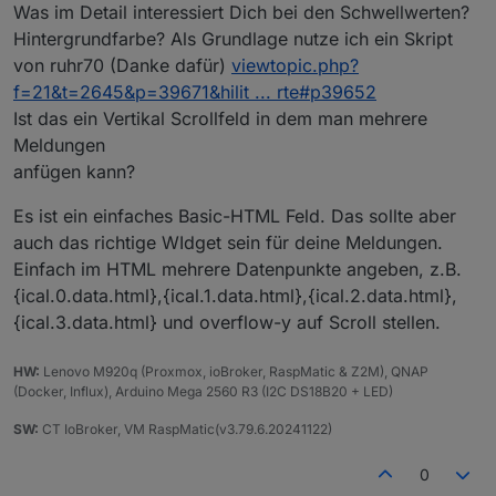
2"
:
"/vis/signals/lowbattery.png"
,
"signals-icon-
Was im Detail interessiert Dich bei den Schwellwerten?
size-2"
:
0
,
"signals-blink-2"
:
false
,
"signals-horz-
Hintergrundfarbe? Als Grundlage nutze ich ein Skript
2"
:
0
,
"signals-vert-2"
:
0
,
"signals-hide-edit-
von ruhr70 (Danke dafür)
viewtopic.php?
2"
:
false
,
"lc-type"
:
"last-change"
,
"lc-is-
f=21&t=2645&p=39671&hilit ... rte#p39652
interval"
:
true
,
"lc-is-moment"
:
false
,
"lc-
Ist das ein Vertikal Scrollfeld in dem man mehrere
format"
:
""
,
"lc-position-vert"
:
"top"
,
"lc-position-
horz"
:
"right"
,
"lc-offset-vert"
:
0
,
"lc-offset-
Meldungen
horz"
:
0
,
"lc-font-size"
:
"12px"
,
"lc-font-
anfügen kann?
family"
:
""
,
"lc-font-style"
:
""
,
"lc-bkg-
color"
:
""
,
"lc-color"
:
""
,
"lc-border-
Es ist ein einfaches Basic-HTML Feld. Das sollte aber
width"
:
"0"
,
"lc-border-style"
:
""
,
"lc-border-
auch das richtige WIdget sein für deine Meldungen.
color"
:
""
,
"lc-border-radius"
:
10
,
"lc-
Einfach im HTML mehrere Datenpunkte angeben, z.B.
zindex"
:
0
}
,
"style"
:
{ical.0.data.html},{ical.1.data.html},{ical.2.data.html},
{
"left"
:
"6px"
,
"top"
:
"214px"
,
"width"
:
"50px"
,
"heigh
{ical.3.data.html} und overflow-y auf Scroll stellen.
t"
:
"50px"
,
"font-size"
:
"x-small"
,
"border-
radius"
:
"0px"
,
"font-family"
:
"RobotoCondensed-
HW:
Light"
Lenovo M920q (Proxmox, ioBroker, RaspMatic & Z2M), QNAP
,
"font-
(Docker, Influx), Arduino Mega 2560 R3 (I2C DS18B20 + LED)
weight"
:
""
,
"color"
:
"#d8d8da"
,
"background"
:
"#373e4
8"
,
"border-color"
:
"#373e48"
,
"border-
SW:
CT IoBroker, VM RaspMatic(v3.79.6.20241122)
width"
:
"0px"
,
"font-style"
:
""
}
,
"widgetSet"
:
"jqui"
}
0