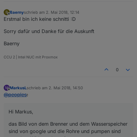
Baerny
schrieb am
2. Mai 2018, 12:14
B
zuletzt editiert von
Offline
Erstmal bin ich keine schnitti :D
Sorry dafür und Danke für die Auskunft
Baerny
CCU 2 | Intel NUC mit Proxmox
0
MarkusL
schrieb am
2. Mai 2018, 14:50
M
zuletzt editiert von
Offline
@
peoples
:
Hi Markus,
das Bild von dem Brenner und dem Wasserspeicher
sind von google und die Rohre und pumpen sind