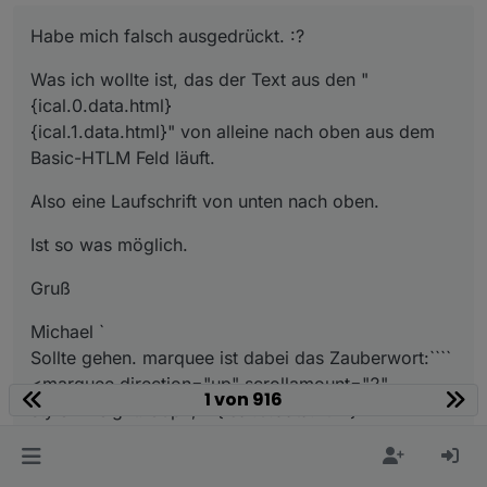
Habe mich falsch ausgedrückt. :?
Was ich wollte ist, das der Text aus den "
{ical.0.data.html}
{ical.1.data.html}" von alleine nach oben aus dem
Basic-HTLM Feld läuft.
Also eine Laufschrift von unten nach oben.
Ist so was möglich.
Gruß
Michael `
Sollte gehen. marquee ist dabei das Zauberwort:````
<marquee direction="up" scrollamount="2"
1 von 916
style="height: 80px;">{ical.0.data.html}
{ical.1.data.html}</marquee>