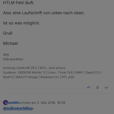
HTLM Feld läuft.
Also eine Laufschrift von unten nach oben.
Ist so was möglich.
Gruß
Michael
Mfg
IOBrokerMike
Achtung ! Sehkraft 25% | 60% , kein scherz
Systeme : GEEKOM MiniAir 11 | Linux : Trixie 13.6 | HMIP | OpenCCU /
RasPi3 | SMA PV Anlage | Robonect Hx | RTL_433
0
schittl
schrieb am
2. Mai 2018, 18:06
S
zuletzt editiert von
Offline
@
ioBrokerMike
: