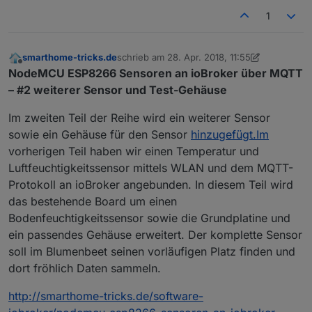
1
smarthome-tricks.de
schrieb am
28. Apr. 2018, 11:55
zuletzt editiert von Jey Cee
Offline
NodeMCU ESP8266 Sensoren an ioBroker über MQTT
– #2 weiterer Sensor und Test-Gehäuse
Im zweiten Teil der Reihe wird ein weiterer Sensor
sowie ein Gehäuse für den Sensor
hinzugefügt.Im
vorherigen Teil haben wir einen Temperatur und
Luftfeuchtigkeitssensor mittels WLAN und dem MQTT-
Protokoll an ioBroker angebunden. In diesem Teil wird
das bestehende Board um einen
Bodenfeuchtigkeitssensor sowie die Grundplatine und
ein passendes Gehäuse erweitert. Der komplette Sensor
soll im Blumenbeet seinen vorläufigen Platz finden und
dort fröhlich Daten sammeln.
http://smarthome-tricks.de/software-