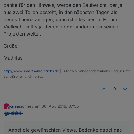
danke für den Hinweis, werde den Baubericht, der ja
aus zwei Teilen besteht, in den nächsten Tagen als
neues Thema anlegen, dann ist alles hier im Forum…
Vielleicht hilft's ja dem ein oder anderen bei seinen
Projekten weiter.
Grüße,
Matthias
http://www.smarthome-tricks.de
| Tutorials, Wissensdatenbank und Scripts
zu ioBroker und mehr…
0
krissi
schrieb am
30. Apr. 2018, 07:55
K
zuletzt editiert von
Offline
@
schittl
:
Anbei die gewünschten Views. Bedenke dabei das