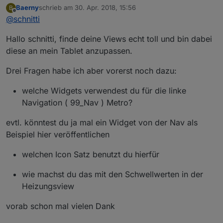
Baerny
schrieb am
30. Apr. 2018, 15:56
B
zuletzt editiert von
Offline
@
schnitti
Hallo schnitti, finde deine Views echt toll und bin dabei
diese an mein Tablet anzupassen.
Drei Fragen habe ich aber vorerst noch dazu:
welche Widgets verwendest du für die linke
Navigation ( 99_Nav ) Metro?
evtl. könntest du ja mal ein Widget von der Nav als
Beispiel hier veröffentlichen
welchen Icon Satz benutzt du hierfür
wie machst du das mit den Schwellwerten in der
Heizungsview
vorab schon mal vielen Dank