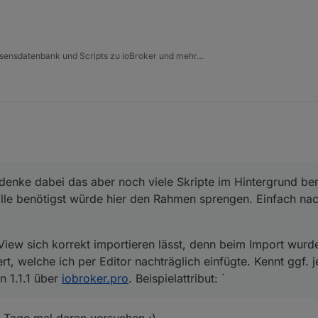
issensdatenbank und Scripts zu ioBroker und mehr…
enke dabei das aber noch viele Skripte im Hintergrund benö
lle benötigst würde hier den Rahmen sprengen. Einfach nac
-View sich korrekt importieren lässt, denn beim Import wur
iert, welche ich per Editor nachträglich einfügte. Kennt ggf.
n 1.1.1 über
iobroker.pro
. Beispielattribut: `
 Tage mal daran versuchen ;)