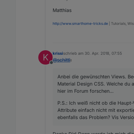
Matthias
http://www.smarthome-tricks.de
| Tutorials, W
krissi
schrieb am
30. Apr. 2018, 07:55
K
zuletzt editiert von
@
schittl
:
Offline
Anbei die gewünschten Views. Bed
Material Design CSS. Welche du a
hier im Forum forschen…
P.S.: Ich weiß nicht ob die Haupt
Attribute einfach nicht mit export
ebenfalls das Problem? Vis Versio
Danke Dir! Dann werde ich mich die