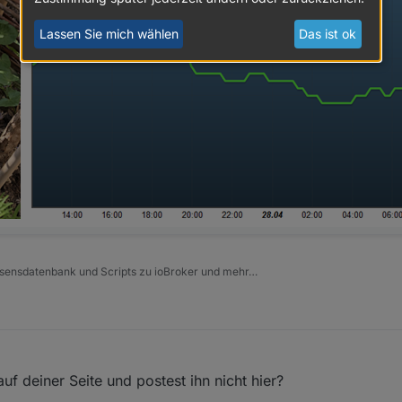
Lassen Sie mich wählen
Das ist ok
issensdatenbank und Scripts zu ioBroker und mehr…
f deiner Seite und postest ihn nicht hier?