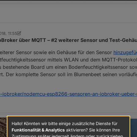
018, 11:55
ey Cee
Broker über MQTT – #2 weiterer Sensor und Test-Gehä
weiterer Sensor sowie ein Gehäuse für den Sensor
hinzugefü
ftfeuchtigkeitssensor mittels WLAN und dem MQTT-Protokol
s bestehende Board um einen Bodenfeuchtigkeitssensor sow
t. Der komplette Sensor soll im Blumenbeet seinen vorläufi
re-iobroker/nodemcu-esp8266-sensoren-an-iobroker-ueber-
Hallo! Könnten wir bitte einige zusätzliche Dienste für
Funktionalität & Analytics
aktivieren? Sie können Ihre
Zustimmung später jederzeit ändern oder zurückziehen.