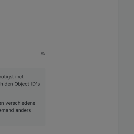
#5
tigst incl.
h den Object-ID's
den verschiedene
 jemand anders