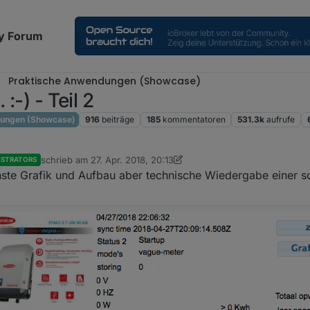
y Forum
Praktische Anwendungen (Showcase)
:-) - Teil 2
dungen (Showcase)
916
beiträge
185
kommentatoren
531.3k
aufrufe
schrieb am
27. Apr. 2018, 20:13
ISTRATORS
zuletzt editiert von Jey Cee
önste Grafik und Aufbau aber technische Wiedergabe einer 