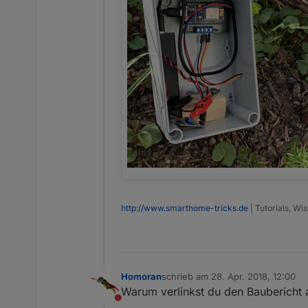
http://www.smarthome-tricks.de
| Tutorials, W
Homoran
schrieb am
28. Apr. 2018, 12:00
zuletzt editiert von
Warum verlinkst du den Baubericht au
Nicht stören