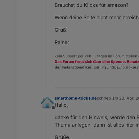
Brauchst du Klicks für amazon?
Wenn deine Seite nicht mehr erreichb
Gruß
Rainer
kein Support per PN! - Fragen im Forum stellen
Das Forum freut sich über eine Spende. Benut
der Installationsfixer:
curl -fsL https://iobroker.n
smarthome-tricks.de
schrieb am
28. Apr. 2
zuletzt editiert von
Hallo,
Offline
danke für den Hinweis, werde den Ba
Thema anlegen, dann ist alles hier i
Grüße,