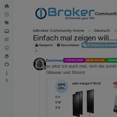
Weiter zum Inhalt
Communit
ioBroker Community Home
Deutsch
Einfach mal zeigen will….. 
Gesperrt
Verschoben
Praktische Anwen
Dutchman
DEVELOPER
MOST ACTIVE
ADMIN
so jetzt ich auch mal, nich die sch
Offline
(Wasser und Strom)