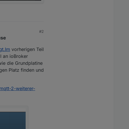
#2
use
gt.Im
vorherigen Teil
l an ioBroker
ie die Grundplatine
gen Platz finden und
mqtt-2-weiterer-