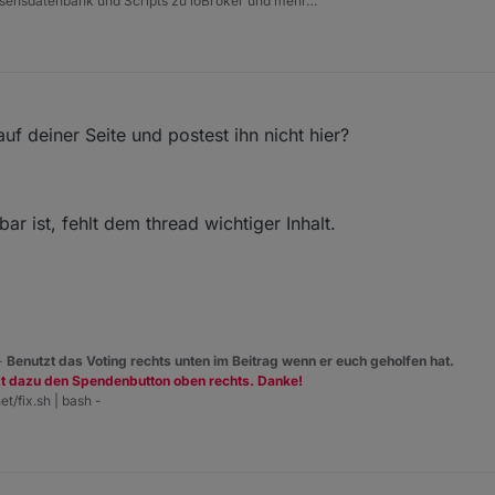
issensdatenbank und Scripts zu ioBroker und mehr…
f deiner Seite und postest ihn nicht hier?
ar ist, fehlt dem thread wichtiger Inhalt.
 -
Benutzt das Voting rechts unten im Beitrag wenn er euch geholfen hat.
zt dazu den Spendenbutton oben rechts. Danke!
et/fix.sh | bash -