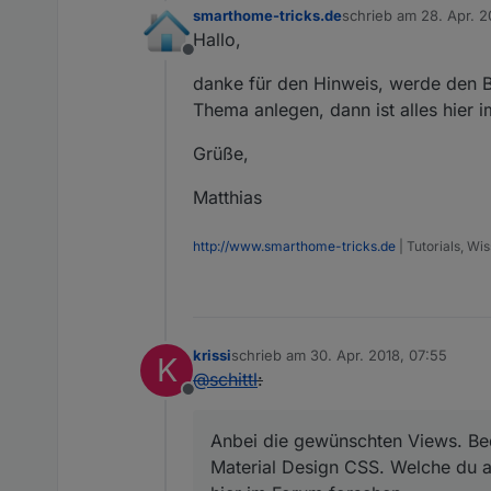
smarthome-tricks.de
schrieb am
28. Apr. 2
zuletzt editiert von
Hallo,
Offline
danke für den Hinweis, werde den Ba
Thema anlegen, dann ist alles hier i
Grüße,
Matthias
http://www.smarthome-tricks.de
| Tutorials, W
krissi
schrieb am
30. Apr. 2018, 07:55
K
zuletzt editiert von
@
schittl
:
Offline
Anbei die gewünschten Views. Bed
Material Design CSS. Welche du a