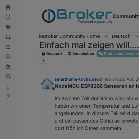
Weiter zum Inhalt
Communit
ioBroker Community Home
Deutsch
Einfach mal zeigen will….. 
Gesperrt
Verschoben
Praktische Anwen
smarthome-tricks.de
schrieb am
28. Apr. 2
zuletzt editiert von J
NodeMCU ESP8266 Sensoren an io
Offline
Im zweiten Teil der Reihe wird ein 
haben wir einen Temperatur und Lu
angebunden. In diesem Teil wird da
und ein passendes Gehäuse erweiter
dort fröhlich Daten sammeln.