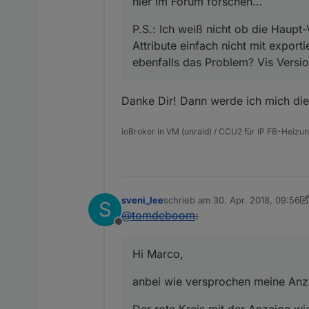
hier im Forum forschen…
P.S.: Ich weiß nicht ob die Haupt
Attribute einfach nicht mit export
ebenfalls das Problem? Vis Versio
Danke Dir! Dann werde ich mich die
ioBroker in VM (unraid) / CCU2 für IP FB-Heizung
sveni_lee
schrieb am
30. Apr. 2018, 09:56
S
zuletzt editiert von Jey Cee
@
tomdeboom
:
Offline
Hi Marco,
anbei wie versprochen meine Anz
Der rote Kreis mit der Anzeige wi