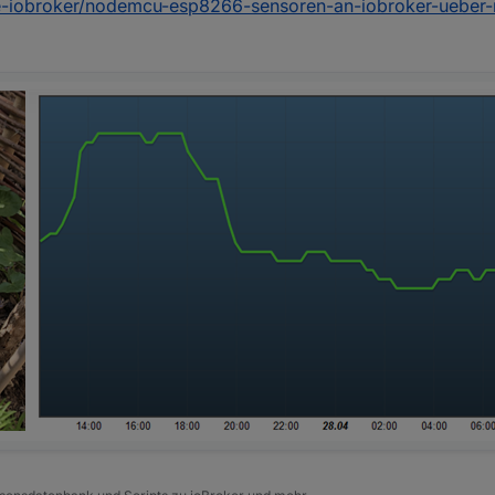
re-iobroker/nodemcu-esp8266-sensoren-an-iobroker-ueber-