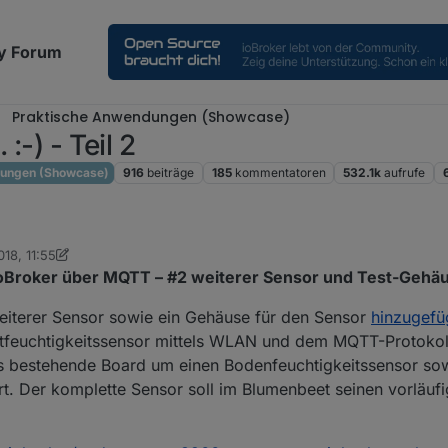
y Forum
Praktische Anwendungen (Showcase)
:-) - Teil 2
dungen (Showcase)
916
beiträge
185
kommentatoren
532.1k
aufrufe
018, 11:55
ey Cee
Broker über MQTT – #2 weiterer Sensor und Test-Gehä
weiterer Sensor sowie ein Gehäuse für den Sensor
hinzugefü
ftfeuchtigkeitssensor mittels WLAN und dem MQTT-Protokol
s bestehende Board um einen Bodenfeuchtigkeitssensor sow
t. Der komplette Sensor soll im Blumenbeet seinen vorläufi