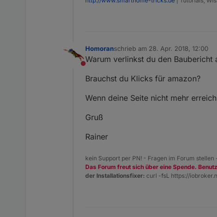
http://www.smarthome-tricks.de
| Tutorials, W
Homoran
schrieb am
28. Apr. 2018, 12:00
zuletzt editiert von
Warum verlinkst du den Baubericht au
Nicht stören
Brauchst du Klicks für amazon?
Wenn deine Seite nicht mehr erreichb
Gruß
Rainer
kein Support per PN! - Fragen im Forum stellen
Das Forum freut sich über eine Spende. Benut
der Installationsfixer:
curl -fsL https://iobroker.n