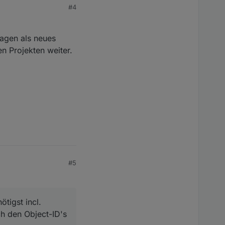
#4
Tagen als neues
en Projekten weiter.
#5
tigst incl.
h den Object-ID's