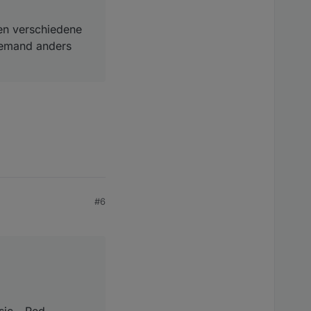
den verschiedene
 jemand anders
#6
sic - Red