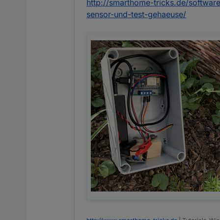
http://smarthome-tricks.de/softwa
sensor-und-test-gehaeuse/