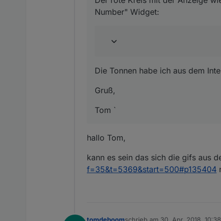
Number" Widget:
Die Tonnen habe ich aus dem Inte
Gruß,
Tom `
hallo Tom,
kann es sein das sich die gifs aus 
f=35&t=5369&start=500#p135404
n
tomdeboom
schrieb am
30. Apr. 2018, 10:38