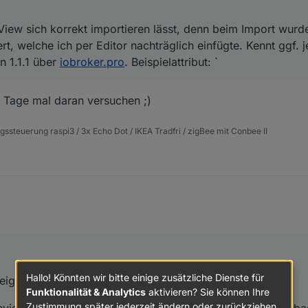
-View sich korrekt importieren lässt, denn beim Import wur
iert, welche ich per Editor nachträglich einfügte. Kennt ggf.
n 1.1.1 über
iobroker.pro
. Beispielattribut: `
 Tage mal daran versuchen ;)
ssteuerung raspi3 / 3x Echo Dot / IKEA Tradfri / zigBee mit Conbee II
Hallo! Könnten wir bitte einige zusätzliche Dienste für
eige:
Funktionalität & Analytics
aktivieren? Sie können Ihre
Zustimmung später jederzeit ändern oder zurückziehen.
eviel Tage es noch sind bis zur nächsten Leerung ist ein "ba