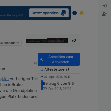
+3
68
beobachtet
Anmelden zum
Antworten
#2
use
Älteste zuerst
27. Apr. 2018, 20:13
gt.Im
vorherigen Teil
Beitrag 6 von 916
l an ioBroker
30. Apr. 2018, 09:56
ie die Grundplatine
gen Platz finden und