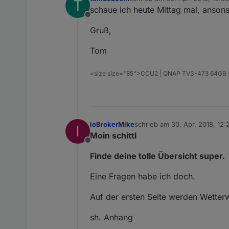
T
zuletzt editiert von
schaue ich heute Mittag mal, ansons
Offline
Gruß,
Tom
<size size="85">CCU2 | QNAP TVS-473 64GB | VM
ioBrokerMike
schrieb am
30. Apr. 2018, 12:
I
zuletzt editiert von Jey Cee
Moin schittl
Offline
Finde deine tolle Übersicht super.
Eine Fragen habe ich doch.
Auf der ersten Seite werden Wetter
sh. Anhang