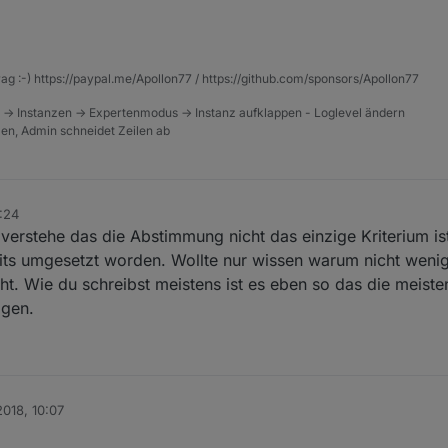
rag :-) https://paypal.me/Apollon77 / https://github.com/sponsors/Apollon77
 -> Instanzen -> Expertenmodus -> Instanz aufklappen - Loglevel ändern
tzen, Admin schneidet Zeilen ab
:24
 verstehe das die Abstimmung nicht das einzige Kriterium i
ts umgesetzt worden. Wollte nur wissen warum nicht wenig
. Wie du schreibst meistens ist es eben so das die meisten
igen.
2018, 10:07