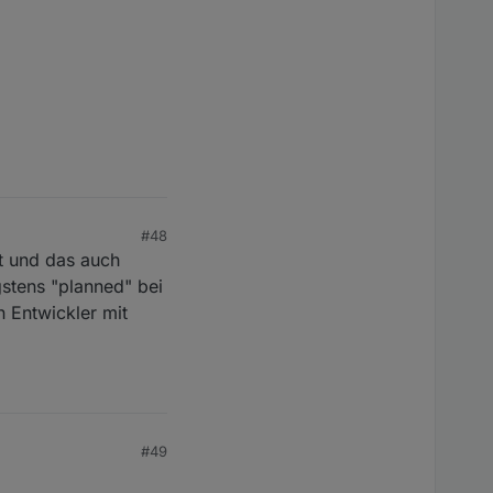
#48
st und das auch
stens "planned" bei
 Entwickler mit
#49