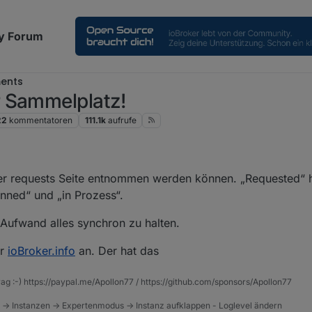
y Forum
ents
 Sammelplatz!
22
kommentatoren
111.1k
aufrufe
pter requests Seite entnommen werden können. „Requested“ h
nned“ und „in Prozess“.
r Aufwand alles synchron zu halten.
er
ioBroker.info
an. Der hat das
rag :-) https://paypal.me/Apollon77 / https://github.com/sponsors/Apollon77
 -> Instanzen -> Expertenmodus -> Instanz aufklappen - Loglevel ändern