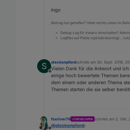
Ingo
Beitrag hat geholfen? Votet rechts unten im Beit
Debug-Log für Instanz einschalten? Admin
Logfiles auf Platte /opt/iobroker/log/… nu
steckenpferd
schrieb am
30. Sept. 2018, 20
S
zuletzt editiert von
Vielen Dank für die Antwort und ich
Offline
einige hoch bewertete Themen berei
dem einem oder anderen Thema steht
Themen starten die sie selber benöt
foxriver76
schrieb am
2. Okt. 
DEVELOPER
zuletzt editiert von
@
steckenpferd
: