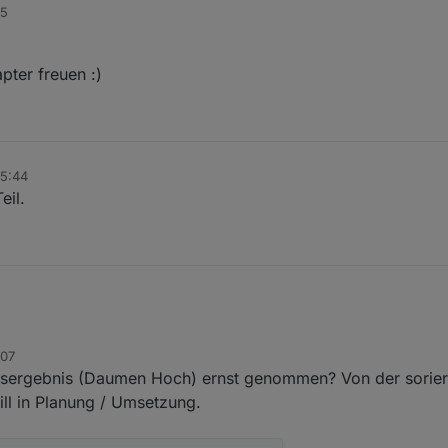
55
pter freuen :)
05:44
eil.
:07
sergebnis (Daumen Hoch) ernst genommen? Von der soriert
ll in Planung / Umsetzung.