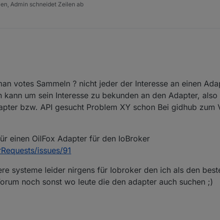
tzen, Admin schneidet Zeilen ab
man votes Sammeln ? nicht jeder der Interesse an einen Adap
n kann um sein Interesse zu bekunden an den Adapter, also
ter bzw. API gesucht Problem XY schon Bei gidhub zum Vo
r einen OilFox Adapter für den IoBroker
rRequests/issues/91
re systeme leider nirgens für Iobroker den ich als den best
 Forum noch sonst wo leute die den adapter auch suchen ;)