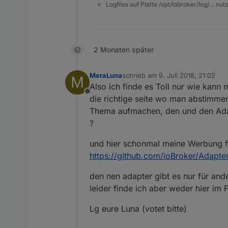
Logfiles auf Platte /opt/iobroker/log/… nu
2 Monaten später
MeraLuna
schrieb am
9. Juli 2018, 21:02
M
zuletzt editiert von
Also ich finde es Toll nur wie kann 
Offline
die richtige seite wo man abstimme
Thema aufmachen, den und den Adap
?
und hier schonmal meine Werbung fü
https://github.com/ioBroker/Adapte
den nen adapter gibt es nur für ande
leider finde ich aber weder hier im
Lg eure Luna (votet bitte)