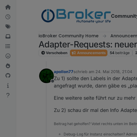
Weiter zum Inhalt
Communit
ioBroker Community Home
Announcem
Adapter-Requests: neuer
Verschoben
Announcements
54
beiträge
apollon77
schrieb am
24. Mai 2018, 21:04
zuletzt editiert von
Zu 1) sollte den Labels in der Ada
Offline
angefragt wurde, dann gäbe es „pla
Eine weitere seite führt nur zu meh
Zu 2) schau dir mal den Info Adapt
Beitrag hat geholfen? Votet rechts unten im Beit
Debug-Log für Instanz einschalten? Admin