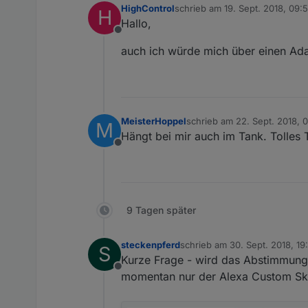
HighControl
schrieb am
19. Sept. 2018, 09:
H
zuletzt editiert von
Hallo,
Offline
auch ich würde mich über einen Ada
MeisterHoppel
schrieb am
22. Sept. 2018, 
M
zuletzt editiert von
Hängt bei mir auch im Tank. Tolles T
Offline
9 Tagen später
steckenpferd
schrieb am
30. Sept. 2018, 19
S
zuletzt editiert von
Kurze Frage - wird das Abstimmung
Offline
momentan nur der Alexa Custom Ski