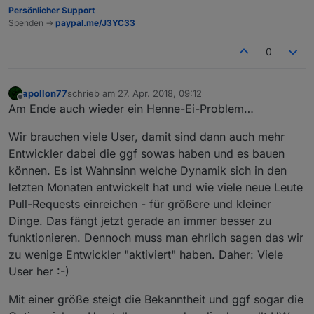
Persönlicher Support
Spenden ->
paypal.me/J3YC33
0
apollon77
schrieb am
27. Apr. 2018, 09:12
zuletzt editiert von
Offline
Am Ende auch wieder ein Henne-Ei-Problem…
Wir brauchen viele User, damit sind dann auch mehr
Entwickler dabei die ggf sowas haben und es bauen
können. Es ist Wahnsinn welche Dynamik sich in den
letzten Monaten entwickelt hat und wie viele neue Leute
Pull-Requests einreichen - für größere und kleiner
Dinge. Das fängt jetzt gerade an immer besser zu
funktionieren. Dennoch muss man ehrlich sagen das wir
zu wenige Entwickler "aktiviert" haben. Daher: Viele
User her :-)
Mit einer größe steigt die Bekanntheit und ggf sogar die