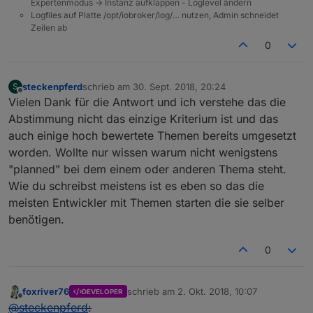
Expertenmodus -> Instanz aufklappen - Loglevel ändern
Logfiles auf Platte /opt/iobroker/log/… nutzen, Admin schneidet
Zeilen ab
0
steckenpferd
schrieb am
30. Sept. 2018, 20:24
S
zuletzt editiert von
Offline
Vielen Dank für die Antwort und ich verstehe das die
Abstimmung nicht das einzige Kriterium ist und das
auch einige hoch bewertete Themen bereits umgesetzt
worden. Wollte nur wissen warum nicht wenigstens
"planned" bei dem einem oder anderen Thema steht.
Wie du schreibst meistens ist es eben so das die
meisten Entwickler mit Themen starten die sie selber
benötigen.
0
foxriver76
schrieb am
2. Okt. 2018, 10:07
DEVELOPER
zuletzt editiert von
Offline
@
steckenpferd
: