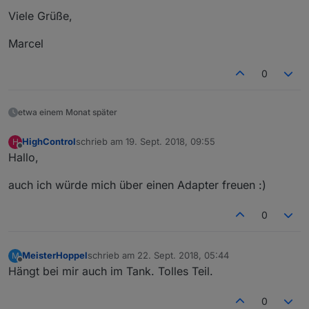
Viele Grüße,
Marcel
0
etwa einem Monat später
HighControl
schrieb am
19. Sept. 2018, 09:55
H
zuletzt editiert von
Offline
Hallo,
auch ich würde mich über einen Adapter freuen :)
0
MeisterHoppel
schrieb am
22. Sept. 2018, 05:44
M
zuletzt editiert von
Offline
Hängt bei mir auch im Tank. Tolles Teil.
0