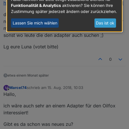
https://github.com/ioBroker/AdapterRequests/issues/91
Funktionalität & Analytics
aktivieren? Sie können Ihre
Zustimmung später jederzeit ändern oder zurückziehen.
den nen adapter gibt es nur für andere systeme leider
nirgens für Iobroker den ich als den besten entfinde für
Lassen Sie mich wählen
Das ist ok
mich. leider finde ich aber weder hier im Forum noch
sonst wo leute die den adapter auch suchen ;)
Lg eure Luna (votet bitte)
0
etwa einem Monat später
Marcel74
schrieb am
15. Aug. 2018, 10:03
M
zuletzt editiert von
Offline
Hallo,
ich wäre auch sehr an einem Adapter für den Oilfox
interessiert!
Gibt es da schon was neues zu?