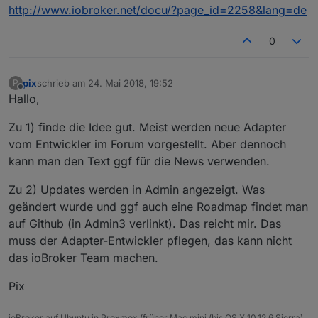
http://www.iobroker.net/docu/?page_id=2258&lang=de
0
pix
schrieb am
24. Mai 2018, 19:52
P
zuletzt editiert von
Offline
Hallo,
Zu 1) finde die Idee gut. Meist werden neue Adapter
vom Entwickler im Forum vorgestellt. Aber dennoch
kann man den Text ggf für die News verwenden.
Zu 2) Updates werden in Admin angezeigt. Was
geändert wurde und ggf auch eine Roadmap findet man
auf Github (in Admin3 verlinkt). Das reicht mir. Das
muss der Adapter-Entwickler pflegen, das kann nicht
das ioBroker Team machen.
Pix
ioBroker auf Ubuntu in Proxmox (früher Mac mini (bis OS X 10.12.6 Sierra),