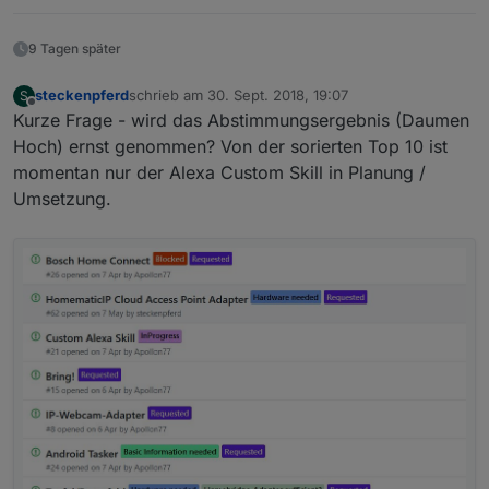
9 Tagen später
steckenpferd
schrieb am
30. Sept. 2018, 19:07
S
zuletzt editiert von
Offline
Kurze Frage - wird das Abstimmungsergebnis (Daumen
Hoch) ernst genommen? Von der sorierten Top 10 ist
momentan nur der Alexa Custom Skill in Planung /
Umsetzung.