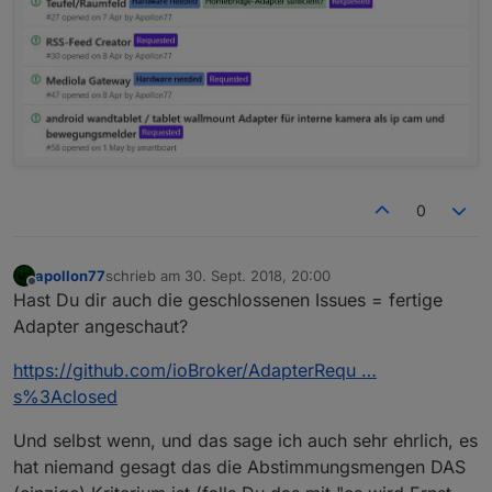
0
apollon77
schrieb am
30. Sept. 2018, 20:00
zuletzt editiert von
Offline
Hast Du dir auch die geschlossenen Issues = fertige
Adapter angeschaut?
https://github.com/ioBroker/AdapterRequ …
s%3Aclosed
Und selbst wenn, und das sage ich auch sehr ehrlich, es
hat niemand gesagt das die Abstimmungsmengen DAS