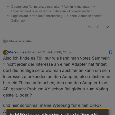
Debug-Log für Instanz einschalten? Admin -> Instanzen ->
Expertenmodus -> Instanz aufklappen - Loglevel ändern
Logfiles auf Platte /opt/iobroker/log/… nutzen, Admin schneidet
Zeilen ab
0
2 Monaten später
MeraLuna
schrieb am
9. Juli 2018, 21:02
M
zuletzt editiert von
Offline
Also ich finde es Toll nur wie kann man votes Sammeln
? nicht jeder der Interesse an einen Adapter hat findet
dort die richtige seite wo man abstimmen kann um sein
Interesse zu bekunden an den Adapter, also müste man
hier ein Thema aufmachen, den und den Adapter bzw.
API gesucht Problem XY schon Bei gidhub zum Voting
gestellt. oder ?
und hier schonmal meine Werbung für einen OilFox
Adapter für den IoBroker
Hallo! Könnten wir bitte einige zusätzliche Dienste für