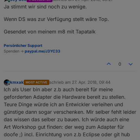
zuletzt editiert von
Online
Ja stimmt wir sind noch zu wenige.
Wenn DS was zur Verfügung stellt wäre Top.
Gesendet von meinem m8 mit Tapatalk
Persönlicher Support
Spenden ->
paypal.me/J3YC33
0
kmxak
schrieb am
27. Apr. 2018, 09:44
MOST ACTIVE
zuletzt editiert von
Offline
Ich als User bin aber z.b auch bereit für meine
geforderten Adapter die Hardware bereit zu stellen.
Teure Dinge würde ich an Entwickler verleihen und
günstige dann sogar verschenken. Mir selber fehlt leider
das wissen das selber zu bauen. Ich würde auch eine
Art Workshop gut finden: der weg zum Adapter für
doofe ;) incl. Einrichtung von z.b Eclipse oder git hub