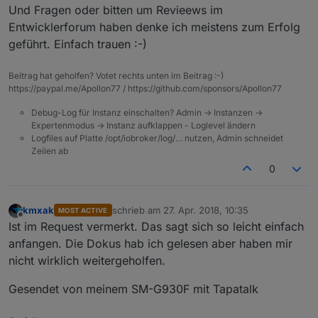
Und Fragen oder bitten um Revieews im
Entwicklerforum haben denke ich meistens zum Erfolg
geführt. Einfach trauen :-)
Beitrag hat geholfen? Votet rechts unten im Beitrag :-)
https://paypal.me/Apollon77 / https://github.com/sponsors/Apollon77
Debug-Log für Instanz einschalten? Admin -> Instanzen ->
Expertenmodus -> Instanz aufklappen - Loglevel ändern
Logfiles auf Platte /opt/iobroker/log/… nutzen, Admin schneidet
Zeilen ab
0
kmxak
schrieb am
27. Apr. 2018, 10:35
MOST ACTIVE
zuletzt editiert von
Offline
Ist im Request vermerkt. Das sagt sich so leicht einfach
anfangen. Die Dokus hab ich gelesen aber haben mir
nicht wirklich weitergeholfen.
Gesendet von meinem SM-G930F mit Tapatalk