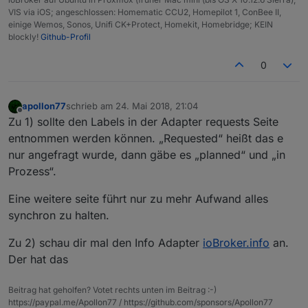
VIS via iOS; angeschlossen: Homematic CCU2, Homepilot 1, ConBee II,
einige Wemos, Sonos, Unifi CK+Protect, Homekit, Homebridge; KEIN
blockly!
Github-Profil
0
apollon77
schrieb am
24. Mai 2018, 21:04
zuletzt editiert von
Offline
Zu 1) sollte den Labels in der Adapter requests Seite
entnommen werden können. „Requested“ heißt das e
nur angefragt wurde, dann gäbe es „planned“ und „in
Prozess“.
Eine weitere seite führt nur zu mehr Aufwand alles
synchron zu halten.
Zu 2) schau dir mal den Info Adapter
ioBroker.info
an.
Der hat das
Beitrag hat geholfen? Votet rechts unten im Beitrag :-)
https://paypal.me/Apollon77 / https://github.com/sponsors/Apollon77