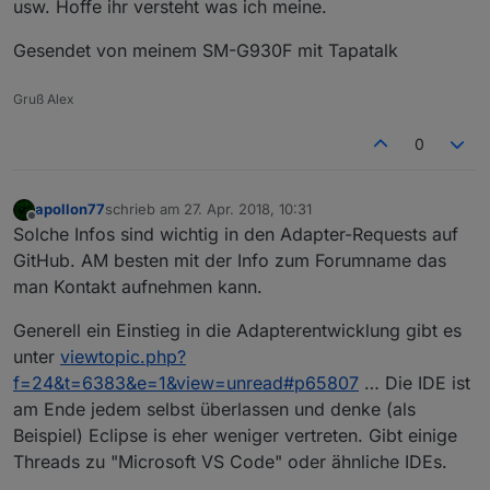
usw. Hoffe ihr versteht was ich meine.
Gesendet von meinem SM-G930F mit Tapatalk
Gruß Alex
0
apollon77
schrieb am
27. Apr. 2018, 10:31
zuletzt editiert von
Offline
Solche Infos sind wichtig in den Adapter-Requests auf
GitHub. AM besten mit der Info zum Forumname das
man Kontakt aufnehmen kann.
Generell ein Einstieg in die Adapterentwicklung gibt es
unter
viewtopic.php?
f=24&t=6383&e=1&view=unread#p65807
… Die IDE ist
am Ende jedem selbst überlassen und denke (als
Beispiel) Eclipse is eher weniger vertreten. Gibt einige
Threads zu "Microsoft VS Code" oder ähnliche IDEs.