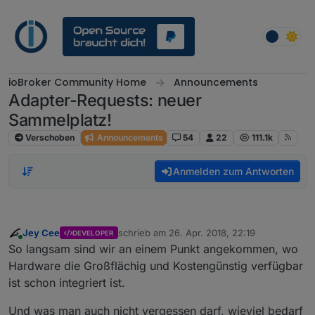
Weiter zum Inhalt
ioBroker Community Home
Announcements
Adapter-Requests: neuer
Sammelplatz!
Verschoben
Announcements
54
22
111.1k
Anmelden zum Antworten
Jey Cee
schrieb am
26. Apr. 2018, 22:19
DEVELOPER
zuletzt editiert von
Online
So langsam sind wir an einem Punkt angekommen, wo
Hardware die Großflächig und Kostengünstig verfügbar
ist schon integriert ist.
Und was man auch nicht vergessen darf, wieviel bedarf