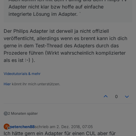
Adapter nicht klar bzw hoffe auf einfache
integrierte Lösung im Adapter. `
Der Philips Adapter ist derweil ja nicht offiziell
veröffentlicht, allerdings wenn es brennt kann ich dich
gerne in dem Test-Thread des Adapters durch das
Prozedere führen (Wirkt wahrscheinlich komplizierter
als es ist :-) ).
Videotutorials & mehr
Hier
könnt ihr mich unterstützen.
0
2 Monaten später
peterchen88
schrieb am
2. Dez. 2018, 07:05
P
zuletzt editiert von
Offline
Ich hätte gern ein Adapter für einen CUL aber für