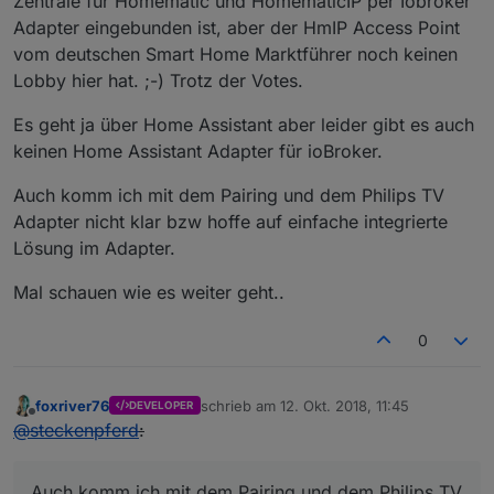
Zentrale für Homematic und HomematicIP per Iobroker
Adapter eingebunden ist, aber der HmIP Access Point
vom deutschen Smart Home Marktführer noch keinen
Lobby hier hat. ;-) Trotz der Votes.
Es geht ja über Home Assistant aber leider gibt es auch
keinen Home Assistant Adapter für ioBroker.
Auch komm ich mit dem Pairing und dem Philips TV
Adapter nicht klar bzw hoffe auf einfache integrierte
Lösung im Adapter.
Mal schauen wie es weiter geht..
0
foxriver76
schrieb am
12. Okt. 2018, 11:45
DEVELOPER
zuletzt editiert von
Offline
@
steckenpferd
:
Auch komm ich mit dem Pairing und dem Philips TV