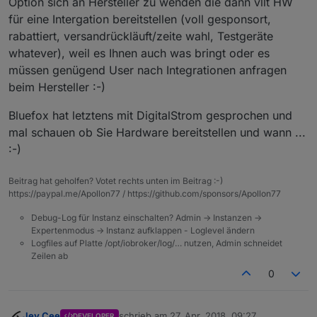
Option sich an Hersteller zu wenden die dann vllt HW
für eine Intergation bereitstellen (voll gesponsort,
rabattiert, versandrückläuft/zeite wahl, Testgeräte
whatever), weil es Ihnen auch was bringt oder es
müssen genügend User nach Integrationen anfragen
beim Hersteller :-)
Bluefox hat letztens mit DigitalStrom gesprochen und
mal schauen ob Sie Hardware bereitstellen und wann ...
:-)
Beitrag hat geholfen? Votet rechts unten im Beitrag :-)
https://paypal.me/Apollon77 / https://github.com/sponsors/Apollon77
Debug-Log für Instanz einschalten? Admin -> Instanzen ->
Expertenmodus -> Instanz aufklappen - Loglevel ändern
Logfiles auf Platte /opt/iobroker/log/… nutzen, Admin schneidet
Zeilen ab
0
Jey Cee
schrieb am
27. Apr. 2018, 09:27
DEVELOPER