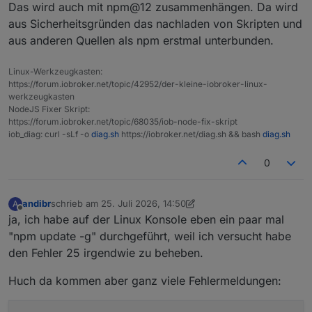
Upgrade policy: none
*** DISPLAY-SERVER SETUP ***
Das wird auch mit npm@12 zusammenhängen. Da wird
Display-Server:         Unknown
aus Sicherheitsgründen das nachladen von Skripten und
Display-Manager:        Not found
aus anderen Quellen als npm erstmal unterbunden.
Installed ioBroker-Adapters
Desktop:
┌─────────┬────────────────────────────────────
Session:
Linux-Werkzeugkasten:
│ (index) │ 
id
                                 
Boot Target:            multi-user.target
https://forum.iobroker.net/topic/42952/der-kleine-iobroker-linux-
├─────────┼────────────────────────────────────
werkzeugkasten
│ 0       │ 
'system.adapter.admin'
             
*** MEMORY ***
NodeJS Fixer Skript:
│ 1       │ 
'system.adapter.alexa2'
            
               total        used        free   
https://forum.iobroker.net/topic/68035/iob-node-fix-skript
iob_diag: curl -sLf -o
diag.sh
https://iobroker.net/diag.sh && bash
diag.sh
│ 2       │ 
'system.adapter.alias-manager'
     
Mem:             12G        686M         10G   
│ 3       │ 
'system.adapter.awtrix-light'
      
Swap:           8.6G          0B        8.6G
0
│ 4       │ 
'system.adapter.backitup'
          
Total:           21G        686M         19G
│ 5       │ 
'system.adapter.brightsky'
         
│ 6       │ 
'system.adapter.chromecast'
        
Active iob-Instances:   1
andibr
schrieb am
25. Juli 2026, 14:50
A
│ 7       │ 
'system.adapter.daikin-cloud'
      
zuletzt editiert von andibr
Offline
ja, ich habe auf der Linux Konsole eben ein paar mal
│ 8       │ 
'system.adapter.devices'
           
        12000 M total memory
"npm update -g" durchgeführt, weil ich versucht habe
│ 9       │ 
'system.adapter.energiefluss-erweit
          655 M used memory
den Fehler 25 irgendwie zu beheben.
│ 10      │ 
'system.adapter.esphome'
           
          855 M active memory
│ 11      │ 
'system.adapter.flot'
              
          799 M inactive memory
Huch da kommen aber ganz viele Fehlermeldungen:
│ 12      │ 
'system.adapter.frigate'
           
        10085 M free memory
│ 13      │ 
'system.adapter.heatingcontrol'
    
            0 M buffer memory
│ 14      │ 
'system.adapter.icons-mfd-png'
     
         1264 M swap cache