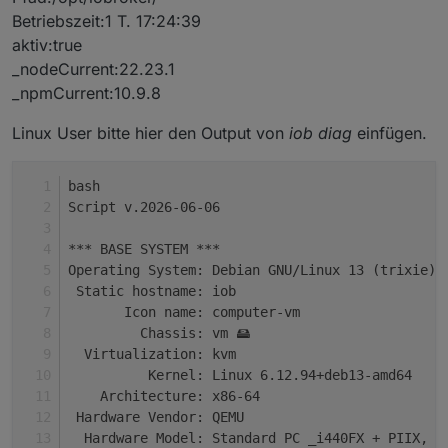
Betriebszeit:1 T. 17:24:39
aktiv:true
_nodeCurrent:22.23.1
_npmCurrent:10.9.8
Linux User bitte hier den Output von
iob diag
einfügen.
bash
Script v.2026-06-06
*** BASE SYSTEM ***
Operating System: Debian GNU/Linux 13 (trixie)
 Static hostname: iob
       Icon name: computer-vm
         Chassis: vm 🖴
  Virtualization: kvm
          Kernel: Linux 6.12.94+deb13-amd64
    Architecture: x86-64
 Hardware Vendor: QEMU
  Hardware Model: Standard PC _i440FX + PIIX, 1