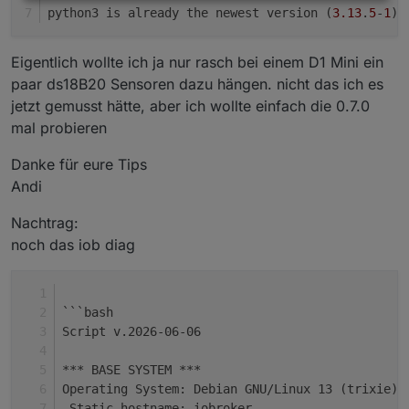
  system.adapter.alias-manager.0          : ali
python3 is already the newest version (
3.13
.
5
-
1
)
+ system.adapter.awtrix-light.0           : awt
+ system.adapter.backitup.0               : bac
Eigentlich wollte ich ja nur rasch bei einem D1 Mini ein
+ system.adapter.brightsky.0              : bri
+ system.adapter.daikin-cloud.0           : dai
paar ds18B20 Sensoren dazu hängen. nicht das ich es
  system.adapter.devices.0                : dev
jetzt gemusst hätte, aber ich wollte einfach die 0.7.0
+ system.adapter.energiefluss-erweitert.0 : ene
mal probieren
+ system.adapter.esphome.0                : esp
  system.adapter.flot.0                   : flo
Danke für eure Tips
  system.adapter.frigate.0                : fri
Andi
+ system.adapter.heatingcontrol.0         : hea
  system.adapter.icons-mfd-png.0          : ico
Nachtrag:
+ system.adapter.iot.0                    : iot
noch das iob diag
+ system.adapter.javascript.0             : jav
  system.adapter.linktap.0                : lin
+ system.adapter.modbus.0                 : mod
+ system.adapter.mqtt.0                   : mqt
```bash
+ system.adapter.mqtt.1                   : mqt
Script v.2026-06-06
+ system.adapter.nspanel-lovelace-ui.0    : nsp
+ system.adapter.nut.0                    : nut
*** BASE SYSTEM ***
+ system.adapter.nut.1                    : nut
Operating System: Debian GNU/Linux 13 (trixie)
+ system.adapter.shelly.0                 : she
 Static hostname: iobroker