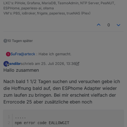
LXC's: PiHole, Grafana, MariaDB, TasmoAdmin, NTP Server, PeaNUT,
        500 https://deb.nodesource.com/node_22.
ESPHome, paperless-ai, ollama
     22.1.0-1nodesource1 1001
VM's: PBS, ioBroker, frigate, paperless, trueNAS (Plex)
        500 https://deb.nodesource.com/node_22.
     22.0.0-1nodesource1 1001
0
        500 https://deb.nodesource.com/node_22.
     20.19.2+dfsg-1+deb13u2 500
10 Tagen später
        500 http://deb.debian.org/debian trixie
        500 http://security.debian.org/debian-s
@
arteck
: Habe ich gemacht.
SuFra
S
Temp directories causing deletion problem: 0
andibr
schrieb am
25. Juli 2026, 13:36
A
No problems detected
zuletzt editiert von andibr
Offline
Hallo zusammen
Errors 
in
 npm tree: 0
Nach bald 1 1/2 Tagen suchen und versuchen gebe ich
No problems detected
die Hoffnung bald auf, den ESPhome Adapter wieder
zum laufen zu bringen. Bei mir erscheint vielfach der
Checking 
for
 nodejs vulnerability:
No known Vulnerabilities detected!
Errorcode 25 aber zusätzliche eben noch
.....
*** ioBroker-Installation ***
npm error code EALLOWGIT
ioBroker Status