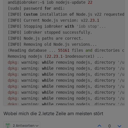
andi@iobroker:~$ iob nodejs-update 
22
│ 15      │ 
'system.adapter.iot'
               
         8191 M total swap
[sudo] password 
for
 andi: 

│ 16      │ 
'system.adapter.javascript'
        
            0 M used swap
[INFO] 
Custom
 installation 
of
 Node.js v22 requested.

│ 17      │ 
'system.adapter.linktap'
           
         8191 M free swap
[INFO] Current Node.js version: v22.
23.1
│ 18      │ 
'system.adapter.modbus'
            
[INFO] Stopping ioBroker 
with
'iob stop'...
│ 19      │ 
'system.adapter.mqtt'
              
*** top - Table Of Processes  ***
[INFO] ioBroker stopped successfully.

│ 20      │ 
'system.adapter.nspanel-lovelace-ui
top - 15:38:37 up  1:45,  0 
users
,  load averag
[INFO] Node.js paths are correct.

│ 21      │ 
'system.adapter.nut'
               
Tasks:  29 total,   1 running,  28 sleeping,   
[INFO] Removing old Node.js versions...

│ 22      │ 
'system.adapter.shelly'
            
%Cpu(s):  0.0 us,  0.0 sy,  0.0 ni,100.0 
id
,  0
(Reading database ... 
55161
 files 
and
 directories cur
│ 23      │ 
'system.adapter.simple-api'
        
MiB Mem :  12000.0 total,  10085.2 free,    655
Removing nodejs (
22.23
.
1
-
1
│ 24      │ 
'system.adapter.socketio'
          
MiB Swap:   8192.0 total,   8192.0 free,      0
dpkg:
 warning: 
while
 removing nodejs, directory 
'/us
│ 25      │ 
'system.adapter.solarwetter'
       
dpkg:
 warning: 
while
 removing nodejs, directory 
'/us
│ 26      │ 
'system.adapter.sonoff'
            
*** FAILED SERVICES ***
dpkg:
 warning: 
while
 removing nodejs, directory 
'/us
│ 27      │ 
'system.adapter.sql'
               
  UNIT                    LOAD   ACTIVE SUB    
dpkg:
 warning: 
while
 removing nodejs, directory 
'/us
│ 28      │ 
'system.adapter.statistics'
        
* run-rpc_pipefs.mount    loaded failed failed 
dpkg:
 warning: 
while
 removing nodejs, directory 
'/us
│ 29      │ 
'system.adapter.tahoma'
            
* sys-kernel-config.mount loaded failed failed 
dpkg:
 warning: 
while
 removing nodejs, directory 
'/us
│ 30      │ 
'system.adapter.tr-064'
            
* iobroker.service        loaded failed failed 
dpkg:
 warning: 
while
 removing nodejs, directory 
'/us
│ 31      │ 
'system.adapter.vis'
               
dpkg:
 warning: 
while
 removing nodejs, directory 
'/us
│ 32      │ 
'system.adapter.vis-2'
             
Legend: LOAD   -> Reflects whether the unit def
dpkg:
 warning: 
while
 removing nodejs, directory 
'/us
Wobei mich die 2.letzte Zeile am meisten stört
│ 33      │ 
'system.adapter.vis-2-widgets-colle
        ACTIVE -> The high-level unit activatio
dpkg:
 warning: 
while
 removing nodejs, directory 
'/us
│ 34      │ 
'system.adapter.vis-2-widgets-inven
        SUB    -> The low-level unit activation
dpkg:
 warning: 
while
 removing nodejs, directory 
'/us
│ 35      │ 
'system.adapter.vis-2-widgets-mater
2 Antworten
0