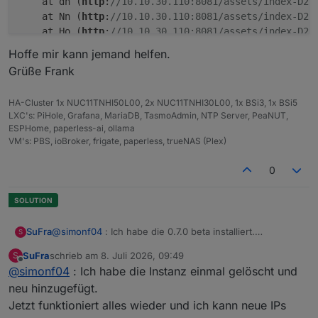
    at dn (
http
:
//10.10.30.110:8081/assets/index-D2E
Display-Server:         Unknown
    at Nn (
http
:
//10.10.30.110:8081/assets/index-D2E
Display-Manager:        Not found
    at Ho (
http
:
//10.10.30.110:8081/assets/index-D2E
Desktop:
    at Cl (
http
:
//10.10.30.110:8081/assets/index-D2E
Hoffe mir kann jemand helfen.
Session:                
tty
    at Iu (
http
:
//10.10.30.110:8081/assets/index-D2E
Grüße Frank
Boot Target:            multi-user.target
    at uf (
http
:
//10.10.30.110:8081/assets/index-D2E
    at HTMLDivElement.s (
http
:
//10.10.30.110:8081/as
*** MEMORY ***
HA-Cluster 1x NUC11TNHI50L00, 2x NUC11TNHI30L00, 1x BSi3, 1x BSi5
LXC's: PiHole, Grafana, MariaDB, TasmoAdmin, NTP Server, PeaNUT,
               total        used        free   
ESPHome, paperless-ai, ollama
Mem:             12G        4.5G        7.4G   
VM's: PBS, ioBroker, frigate, paperless, trueNAS (Plex)
Swap:           4.0G          0B        4.0G
Total:           16G        4.5G         11G
0
Active iob-Instances:   30
        11967 M total memory
SuFra
@
simonf04
: Ich habe die 0.7.0 beta installiert.
S
         4264 M used memory
Das gleiche Verhalten, gleiche Meldungen.
         3929 M active memory
SuFra
schrieb am
8. Juli 2026, 09:49
S
Sowohl mit Edge als auch Brave Browser.
zuletzt editiert von
Offline
          617 M inactive memory
@
simonf04
: Ich habe die Instanz einmal gelöscht und
         7082 M free memory
neu hinzugefügt.
          166 M buffer memory
Jetzt funktioniert alles wieder und ich kann neue IPs
          715 M swap cache