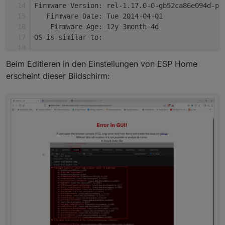
Firmware Version: rel-1.17.0-0-gb52ca86e094d-pr
   Firmware Date: Tue 2014-04-01
    Firmware Age: 12y 3month 4d
OS is similar to: 
model name      : QEMU Virtual CPU version 2.5+
Beim Editieren in den Einstellungen von ESP Home
erscheint dieser Bildschirm:
Docker          : 
false
Virtualization  : kvm
Kernel          : x86_64
Userland        : 64bit
System was installed 588 days ago (on 2024-11-2
Systemuptime and Load:
 13:00:08 up 1 day, 17:33,  1 user,  load avera
CPU threads     : 4
*** LIFE CYCLE STATUS ***
Operating System is the current Debian stable v