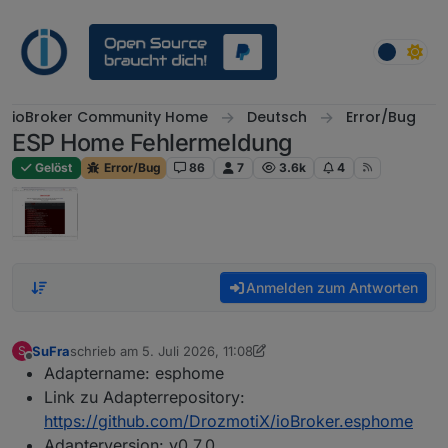
Weiter zum Inhalt
ioBroker Community Home
Deutsch
Error/Bug
ESP Home Fehlermeldung
Gelöst
Error/Bug
86
7
3.6k
4
Anmelden zum Antworten
SuFra
schrieb am
5. Juli 2026, 11:08
S
zuletzt editiert von SuFra
Offline
Adaptername: esphome
Link zu Adapterrepository:
https://github.com/DrozmotiX/ioBroker.esphome
Adapterversion: v0.7.0