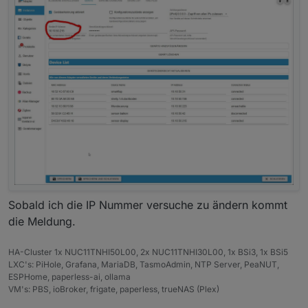
USB-Devices by-id:
USB-Sticks - Avoid direct links to /dev/tty* 
in
please always prefer the links 
'by-id'
:
No Devices found 
'by-id'
*** ZigBee Settings ***
⚠ HINT:
Your zigbee.0 COM-Port is NOT matching 
'by-id'
.
Please check your setting:
tcp
Zigbee Network Settings on your coordinator / 
i
Sobald ich die IP Nummer versuche zu ändern kommt
die Meldung.
zigbee.X
Extended Pan ID:
HA-Cluster 1x NUC11TNHI50L00, 2x NUC11TNHI30L00, 1x BSi3, 1x BSi5
*** MASKED ***
LXC's: PiHole, Grafana, MariaDB, TasmoAdmin, NTP Server, PeaNUT,
Pan ID:
ESPHome, paperless-ai, ollama
*** MASKED ***
VM's: PBS, ioBroker, frigate, paperless, trueNAS (Plex)
Channel: