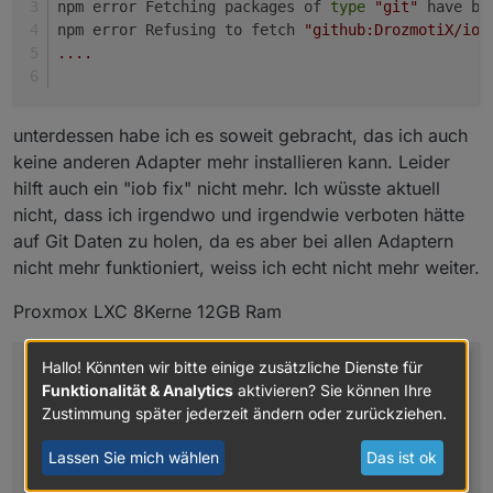
npm error Fetching packages of 
type
"git"
 have be
iobroker is running on this host.
npm error Refusing to fetch 
"github:DrozmotiX/ioB
....
Objects 
type
: jsonl
Wenn ich dort die IP Nummer eingeben will crashed die
States  
type
: jsonl
GUI.
unterdessen habe ich es soweit gebracht, das ich auch
Hosts:
keine anderen Adapter mehr installieren kann. Leider
iob                 iob (version: 7.2.2, hostna
hilft auch ein "iob fix" nicht mehr. Ich wüsste aktuell
nicht, dass ich irgendwo und irgendwie verboten hätte
Core adapters versions
auf Git Daten zu holen, da es aber bei allen Adaptern
js-controller:  7.2.2
nicht mehr funktioniert, weiss ich echt nicht mehr weiter.
admin:          7.8.23
javascript:     9.0.18
Proxmox LXC 8Kerne 12GB Ram
nodejs modules from github:     0
Hallo! Könnten wir bitte einige zusätzliche Dienste für
andi
@iobroker
:~
$ 
npm -v
Funktionalität & Analytics
aktivieren? Sie können Ihre
12.0
.
1
Adapter State
Zustimmung später jederzeit ändern oder zurückziehen.
andi
@iobroker
:~
$ 
node -v
+ system.adapter.admin.0                  : adm
v22.
23.1
+ system.adapter.admin.1                  : adm
Lassen Sie mich wählen
Das ist ok
andi
@iobroker
:~
$ 
iob -v
+ system.adapter.alexa2.0                 : ale
7.2
.
2