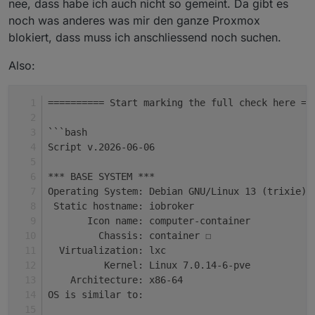
nee, dass habe ich auch nicht so gemeint. Da gibt es
Checking 
for
 nodejs vulnerability:
No known Vulnerabilities detected!
noch was anderes was mir den ganze Proxmox
blokiert, dass muss ich anschliessend noch suchen.
*** ioBroker-Installation ***
Also:
ioBroker Status
iobroker is not running on this host.
========== Start marking the full check here ==
No iobroker host is running.
```bash
Script v.2026-06-06
Objects 
type
: redis
States  
type
: redis
*** BASE SYSTEM ***
Operating System: Debian GNU/Linux 13 (trixie)
Hosts:
 Static hostname: iobroker
iobroker            iobroker (version: 7.2.2, h
       Icon name: computer-container
         Chassis: container ☐
Core adapters versions
  Virtualization: lxc
js-controller:  7.2.2
          Kernel: Linux 7.0.14-6-pve
admin:          7.8.23
    Architecture: x86-64
javascript:     9.0.18
OS is similar to: 
nodejs modules from github:     4