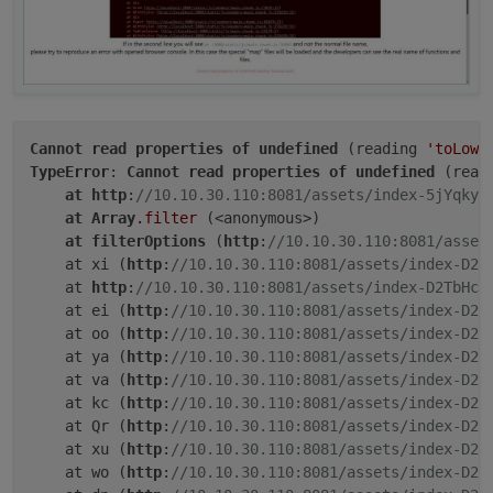
*** TIME AND TIMEZONES ***
               Local time: Sun 2026-07-05 13:00
           Universal time: Sun 2026-07-05 11:00
                 RTC time: Sun 2026-07-05 11:00
                Time zone: Europe/Berlin (CEST,
System clock synchronized: 
yes
Cannot
read
properties
of
undefined
 (reading 
'toLowe
              NTP service: active
TypeError
: 
Cannot
read
properties
of
undefined
 (read
          RTC 
in
local
 TZ: no
at
http
:
//10.10.30.110:8081/assets/index-5jYqkyL
at
Array
.filter
 (<anonymous>)

*** Users and Groups ***
at
filterOptions
 (
http
:
//10.10.30.110:8081/asset
User that called 
'iob diag'
:
    at xi (
http
:
//10.10.30.110:8081/assets/index-D2T
frank
    at 
http
:
//10.10.30.110:8081/assets/index-D2TbHch
HOME=/home/frank
    at ei (
http
:
//10.10.30.110:8081/assets/index-D2E
GROUPS=frank adm cdrom floppy sudo audio dip vi
    at oo (
http
:
//10.10.30.110:8081/assets/index-D2E
    at ya (
http
:
//10.10.30.110:8081/assets/index-D2E
User that is running 
'js-controller'
:
    at va (
http
:
//10.10.30.110:8081/assets/index-D2E
iobroker
    at kc (
http
:
//10.10.30.110:8081/assets/index-D2E
HOME=/home/iobroker
    at Qr (
http
:
//10.10.30.110:8081/assets/index-D2E
GROUPS=iobroker 
tty
 dialout audio video plugdev
    at xu (
http
:
//10.10.30.110:8081/assets/index-D2E
    at wo (
http
:
//10.10.30.110:8081/assets/index-D2E
*** DISPLAY-SERVER SETUP ***