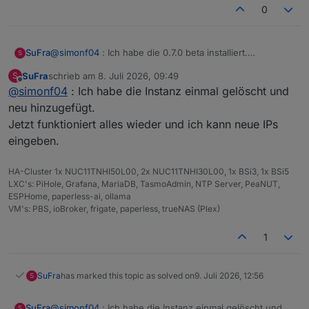
*** MASKED ***
0
Network Key:
*** MASKED ***
SuFra
@
simonf04
: Ich habe die 0.7.0 beta installiert.
S
To unmask the settings run 
'iob diag --unmask'
Das gleiche Verhalten, gleiche Meldungen.
SuFra
schrieb am
8. Juli 2026, 09:49
S
Sowohl mit Edge als auch Brave Browser.
zuletzt editiert von
Offline
@
simonf04
: Ich habe die Instanz einmal gelöscht und
=== ZigBee Port Overview ===
Instance        Configured Port                
neu hinzugefügt.
--------        ----------------               
Jetzt funktioniert alles wieder und ich kann neue IPs
zigbee.0        tcp://10.10.20.225:6638        
eingeben.
*** NodeJS-Installation ***
HA-Cluster 1x NUC11TNHI50L00, 2x NUC11TNHI30L00, 1x BSi3, 1x BSi5
LXC's: PiHole, Grafana, MariaDB, TasmoAdmin, NTP Server, PeaNUT,
/usr/bin/nodejs         v22.23.1
ESPHome, paperless-ai, ollama
/usr/bin/node           v22.23.1
VM's: PBS, ioBroker, frigate, paperless, trueNAS (Plex)
/usr/bin/npm            10.9.8
/usr/bin/npx            10.9.8
1
✓ Node.js installation is correct
SuFra
has marked this topic as solved on
9. Juli 2026, 12:56
S
Sobald ich die IP Nummer versuche zu ändern kommt
nodejs:
die Meldung.
  Installed: 22.23.1-1nodesource1
SuFra
@
simonf04
: Ich habe die Instanz einmal gelöscht und
S