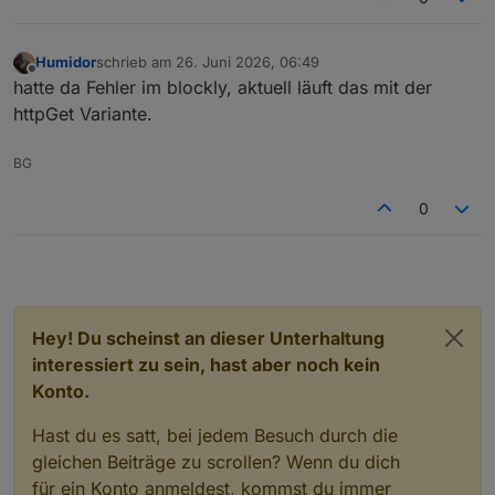
Humidor
schrieb am
26. Juni 2026, 06:49
zuletzt editiert von
Offline
hatte da Fehler im blockly, aktuell läuft das mit der
httpGet Variante.
BG
0
Hey! Du scheinst an dieser Unterhaltung
interessiert zu sein, hast aber noch kein
Konto.
Hast du es satt, bei jedem Besuch durch die
gleichen Beiträge zu scrollen? Wenn du dich
für ein Konto anmeldest, kommst du immer