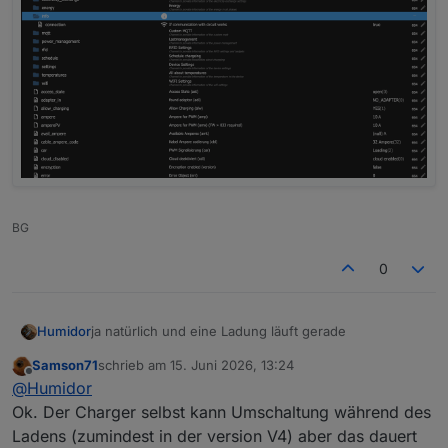
BG
0
ja natürlich und eine Ladung läuft gerade
Humidor
Samson71
schrieb am
15. Juni 2026, 13:24
zuletzt editiert von
Offline
@
Humidor
Ok. Der Charger selbst kann Umschaltung während des
Ladens (zumindest in der version V4) aber das dauert