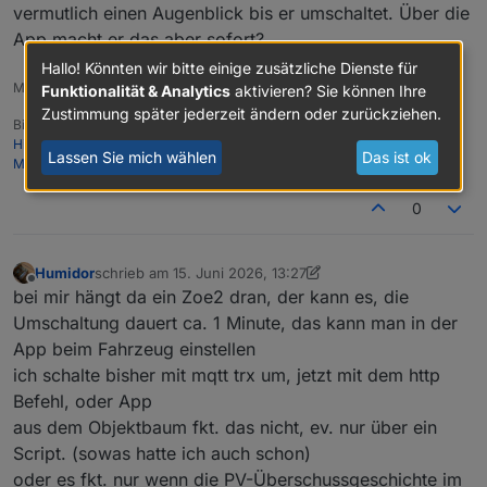
vermutlich einen Augenblick bis er umschaltet. Über die
App macht er das aber sofort?
Hallo! Könnten wir bitte einige zusätzliche Dienste für
Markus
Funktionalität & Analytics
aktivieren? Sie können Ihre
Zustimmung später jederzeit ändern oder zurückziehen.
Bitte beachten:
Hinweise für gute Forenbeiträge
Lassen Sie mich wählen
Das ist ok
Maßnahmen zum Schutz des Forums
0
Humidor
schrieb am
15. Juni 2026, 13:27
zuletzt editiert von Humidor
Offline
bei mir hängt da ein Zoe2 dran, der kann es, die
Umschaltung dauert ca. 1 Minute, das kann man in der
App beim Fahrzeug einstellen
ich schalte bisher mit mqtt trx um, jetzt mit dem http
Befehl, oder App
aus dem Objektbaum fkt. das nicht, ev. nur über ein
Script. (sowas hatte ich auch schon)
oder es fkt. nur wenn die PV-Überschussgeschichte im