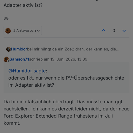
Adapter aktiv ist?
BG
2 Antworten
0
Humidor
bei mir hängt da ein Zoe2 dran, der kann es, die
Umschaltung dauert ca. 1 Minute, das kann man in
Samson71
schrieb am
15. Juni 2026, 13:39
der App beim Fahrzeug einstellen
zuletzt editiert von
Offline
ich schalte bisher mit mqtt trx um, jetzt mit dem http
@
Humidor
sagte
:
Befehl, oder App
oder es fkt. nur wenn die PV-Überschussgeschichte
aus dem Objektbaum fkt. das nicht, ev. nur über ein
Script. (sowas hatte ich auch schon)
im Adapter aktiv ist?
oder es fkt. nur wenn die PV-Überschussgeschichte
im Adapter aktiv ist?
Da bin ich tatsächlich überfragt. Das müsste man ggf.
nachstellen. Ich kann es derzeit leider nicht, da der neue
Ford Explorer Extended Range frühestens im Juli
kommt.