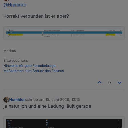
zuletzt editiert von
Offline
@
Humidor
Korrekt verbunden ist er aber?
Markus
Bitte beachten:
Hinweise für gute Forenbeiträge
Maßnahmen zum Schutz des Forums
0
Humidor
schrieb am
15. Juni 2026, 13:15
zuletzt editiert von
Offline
ja natürlich und eine Ladung läuft gerade