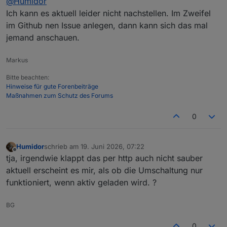
@
Humidor
Ich kann es aktuell leider nicht nachstellen. Im Zweifel
im Github nen Issue anlegen, dann kann sich das mal
jemand anschauen.
Markus
Bitte beachten:
Hinweise für gute Forenbeiträge
Maßnahmen zum Schutz des Forums
0
Humidor
schrieb am
19. Juni 2026, 07:22
zuletzt editiert von
Offline
tja, irgendwie klappt das per http auch nicht sauber
aktuell erscheint es mir, als ob die Umschaltung nur
funktioniert, wenn aktiv geladen wird. ?
BG
0