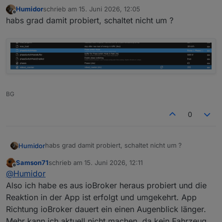
Humidor
schrieb am
15. Juni 2026, 12:05
zuletzt editiert von
Offline
habs grad damit probiert, schaltet nicht um ?
BG
0
habs grad damit probiert, schaltet nicht um ?
Humidor
Samson71
schrieb am
15. Juni 2026, 12:11
zuletzt editiert von
Offline
@
Humidor
Also ich habe es aus ioBroker heraus probiert und die
Reaktion in der App ist erfolgt und umgekehrt. App
Richtung ioBroker dauert ein einen Augenblick länger.
Mehr kann ich aktuell nicht machen, da kein Fahrzeug