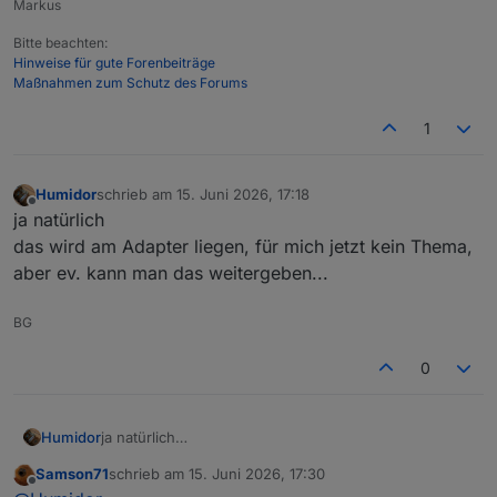
Markus
Bitte beachten:
Hinweise für gute Forenbeiträge
Maßnahmen zum Schutz des Forums
1
Humidor
schrieb am
15. Juni 2026, 17:18
zuletzt editiert von
Offline
ja natürlich
das wird am Adapter liegen, für mich jetzt kein Thema,
aber ev. kann man das weitergeben...
BG
0
Humidor
ja natürlich
das wird am Adapter liegen, für mich jetzt kein
Samson71
schrieb am
15. Juni 2026, 17:30
Thema, aber ev. kann man das weitergeben...
zuletzt editiert von
Offline