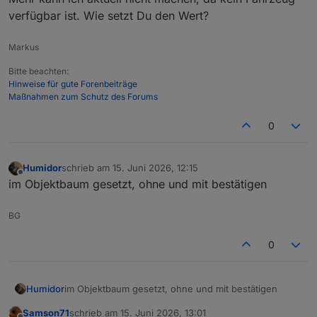
verfügbar ist. Wie setzt Du den Wert?
Markus
Bitte beachten:
Hinweise für gute Forenbeiträge
Maßnahmen zum Schutz des Forums
0
Humidor
schrieb am
15. Juni 2026, 12:15
zuletzt editiert von
Offline
im Objektbaum gesetzt, ohne und mit bestätigen
BG
0
Humidor
im Objektbaum gesetzt, ohne und mit bestätigen
Samson71
schrieb am
15. Juni 2026, 13:01