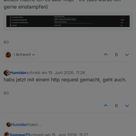
gerne einstampfen)
BG
1 Antwort
0
Humidor
schrieb am
15. Juni 2026, 11:26
zuletzt editiert von
Offline
habs jetzt mit einem http request gemacht, geht auch.
BG
0
Humidor
Hallo!
geht die Phasenumschaltung aus dem goE Adapter ?
Samson71
schrieb am
15. Juni 2026, 11:27
aktuell mache ich es über mqtt - trx (das würde ich