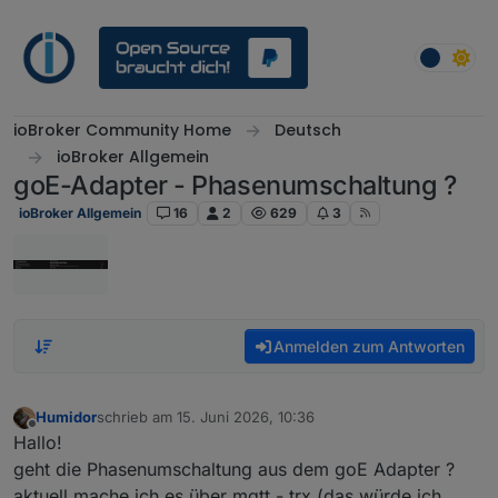
Weiter zum Inhalt
ioBroker Community Home
Deutsch
ioBroker Allgemein
goE-Adapter - Phasenumschaltung ?
ioBroker Allgemein
16
2
629
3
Anmelden zum Antworten
Humidor
schrieb am
15. Juni 2026, 10:36
zuletzt editiert von
Offline
Hallo!
geht die Phasenumschaltung aus dem goE Adapter ?
aktuell mache ich es über mqtt - trx (das würde ich