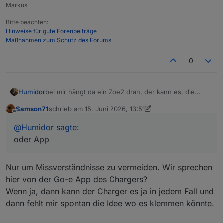
Markus
Bitte beachten:
Hinweise für gute Forenbeiträge
Maßnahmen zum Schutz des Forums
0
Humidor
bei mir hängt da ein Zoe2 dran, der kann es, die
Umschaltung dauert ca. 1 Minute, das kann man in
Samson71
schrieb am
15. Juni 2026, 13:51
der App beim Fahrzeug einstellen
zuletzt editiert von Samson71
Offline
ich schalte bisher mit mqtt trx um, jetzt mit dem http
@
Humidor
sagte
:
Befehl, oder App
oder App
aus dem Objektbaum fkt. das nicht, ev. nur über ein
Script. (sowas hatte ich auch schon)
oder es fkt. nur wenn die PV-Überschussgeschichte
Nur um Missverständnisse zu vermeiden. Wir sprechen
im Adapter aktiv ist?
hier von der Go-e App des Chargers?
Wenn ja, dann kann der Charger es ja in jedem Fall und
dann fehlt mir spontan die Idee wo es klemmen könnte.