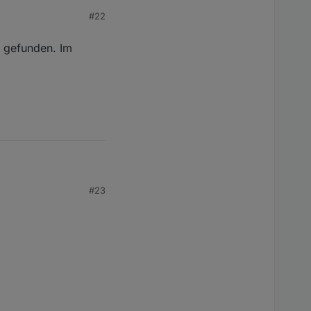
#22
s gefunden. Im
funden. Im Widget kann
#23