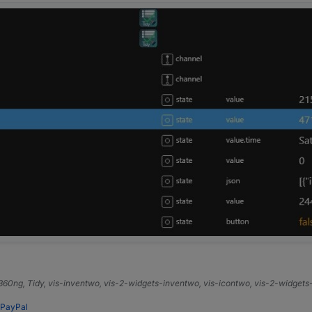
e360ng, Tidy, vis-inventwo, vis-2-widgets-inventwo, vis-icontwo, vis-2-widget
PayPal