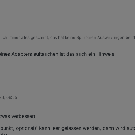
auch immer alles gescannt, das hat keine Spürbaren Auswirkungen bei d
 scannen bringt nichts, weil man die DP der Adapter nicht löschen kann
ines Adapters auftauchen ist das auch ein Hinweis
hert, wie Namen, IPs, Versionsnummern, etc. Die andern sich halt nie 
26, 06:25
twas verbessert.
punkt, optional)' kann leer gelassen werden, dann wird au