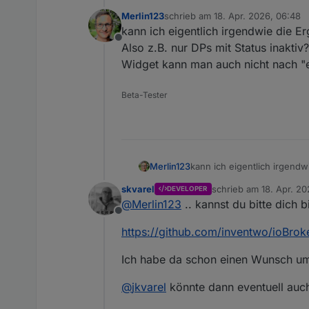
Merlin123
schrieb am
18. Apr. 2026, 06:48
zuletzt editiert von
kann ich eigentlich irgendwie die Erg
Offline
Also z.B. nur DPs mit Status inakt
Widget kann man auch nicht nach "er
Beta-Tester
Merlin123
kann ich eigentlich irgendwi
Also z.B. nur DPs mit Stat
skvarel
schrieb am
18. Apr. 20
DEVELOPER
man auch nicht nach "erst n
zuletzt editiert von
@
Merlin123
.. kannst du bitte dich 
Offline
https://github.com/inventwo/ioBrok
Ich habe da schon einen Wunsch um
@
jkvarel
könnte dann eventuell auch 