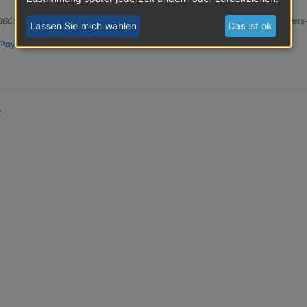
e360ng, Tidy, vis-inventwo, vis-2-widgets-inventwo, vis-icontwo, vis-2-widget
Lassen Sie mich wählen
Das ist ok
PayPal
2