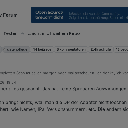
y Forum
Tester
...nicht in offiziellem Repo
datenpflege
44
beiträge
8
kommentatoren
2.4k
aufrufe
13
beob
schon den ioBroker ausbremsen.
026, 18:24
mer alles gescannt, das hat keine Spürbaren Auswirkungen 
n bringt nichts, weil man die DP der Adapter nicht löschen
chert, wie Namen, IPs, Versionsnummern, etc. Die andern sic