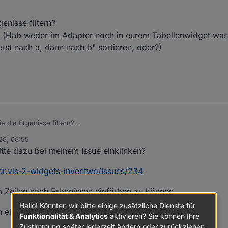
enisse filtern?
iv? (Hab weder im Adapter noch in eurem Tabellenwidget wa
st nach a, dann nach b" sortieren, oder?)
e die Ergenisse filtern?
us inaktiv? (Hab weder im Adapter noch in eurem Tabellenwidget was ge
26, 06:55
ach a, dann nach b" sortieren, oder?)
bitte dazu bei meinem Issue einklinken?
er.vis-2-widgets-inventwo/issues/234
 Zeilen nach Erbenissen einfärben zu können.
Hallo! Könnten wir bitte einige zusätzliche Dienste für
einen Filter einbauen ?!
Funktionalität & Analytics
aktivieren? Sie können Ihre
Zustimmung später jederzeit ändern oder zurückziehen.