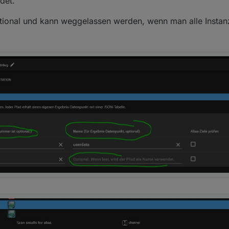
det.
tional und kann weggelassen werden, wenn man alle Instan