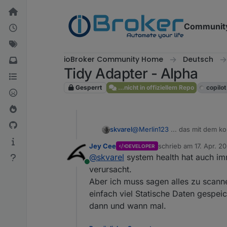
Weiter zum Inhalt
Communit
ioBroker Community Home
Deutsch
Tidy Adapter - Alpha
Gesperrt
...nicht in offiziellem Repo
copilot
skvarel
@
Merlin123
... das mit dem kompletten Scan muss ich morgen noch mal anschauen. Ich denke, ich kann das noch
optimieren. Das kann einem 
Jey Cee
schrieb am
17. Apr. 2
DEVELOPER
zuletzt editiert von
@
skvarel
system health hat auch im
Online
verursacht.
Aber ich muss sagen alles zu scanne
einfach viel Statische Daten gespei
dann und wann mal.