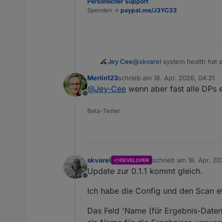
Persönlicher Support
Spenden ->
paypal.me/J3YC33
Jey Cee
@
skvarel
system health hat 
verursacht.
Merlin123
schrieb am
18. Apr. 2026, 04:31
Aber ich muss sagen alles zu
zuletzt editiert von
@
Jey-Cee
wenn aber fast alle DPs e
viel Statische Daten gespeic
Offline
mal.
Beta-Tester
skvarel
schrieb am
18. Apr. 20
DEVELOPER
zuletzt editiert von
Update zur 0.1.1 kommt gleich.
Offline
Ich habe die Config und den Scan e
Das Feld 'Name (für Ergebnis-Daten