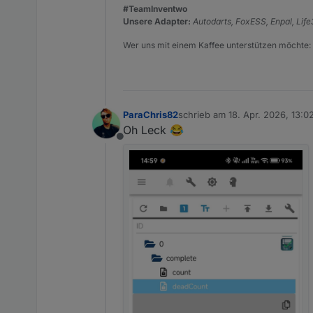
#TeamInventwo
Unsere Adapter:
Autodarts, FoxESS, Enpal, Lif
Wer uns mit einem Kaffee unterstützen möchte:
ParaChris82
schrieb am
18. Apr. 2026, 13:0
zuletzt editiert von
Oh Leck 😂
Offline