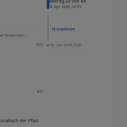
Beitrag 23 von 44
18. Apr. 2026, 06:55
14 ungelesen
er Systemlast
#20
16. Juni 2026, 11:33
. Da sind auch einfach
oder nur dann und wann
#21
tomatisch der Pfad