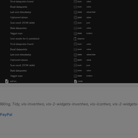
e360ng, Tidy, vis-inventwo, vis-2-widgets-inventwo, vis-icontwo, vis-2-widget
PayPal