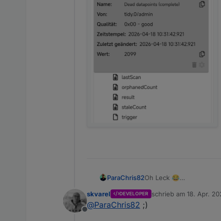
ParaChris82
Oh Leck 😂
skvarel
schrieb am
18. Apr. 20
DEVELOPER
zuletzt editiert von
@
ParaChris82
;)
Offline