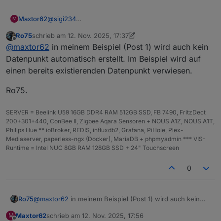
@
sigi234
Maxtor62
M
hast Du den Aufruf mit einem extra Skript gestartet?
Ro75
schrieb am
12. Nov. 2025, 17:37
Bei mir wird kein Datenpunkt erstellt.
zuletzt editiert von Ro75
11. Dez. 2025, 18:37
Offline
@
maxtor62
in meinem Beispiel (Post 1) wird auch kein
Grüße
Datenpunkt automatisch erstellt. Im Beispiel wird auf
einen bereits existierenden Datenpunkt verwiesen.
Ro75.
SERVER = Beelink U59 16GB DDR4 RAM 512GB SSD, FB 7490, FritzDect
200+301+440, ConBee II, Zigbee Aqara Sensoren + NOUS A1Z, NOUS A1T,
Philips Hue ** ioBroker, REDIS, influxdb2, Grafana, PiHole, Plex-
Mediaserver, paperless-ngx (Docker), MariaDB + phpmyadmin *** VIS-
Runtime = Intel NUC 8GB RAM 128GB SSD + 24" Touchscreen
0
@
maxtor62
in meinem Beispiel (Post 1) wird auch kein
Ro75
Datenpunkt automatisch erstellt. Im Beispiel wird auf
Maxtor62
schrieb am
12. Nov. 2025, 17:56
M
einen bereits existierenden Datenpunkt verwiesen.
Ro75.
zuletzt editiert von