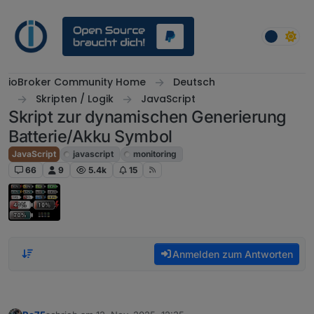
Weiter zum Inhalt
ioBroker Community Home
Deutsch
Skripten / Logik
JavaScript
Skript zur dynamischen Generierung
Batterie/Akku Symbol
JavaScript
javascript
monitoring
66
9
5.4k
15
Anmelden zum Antworten