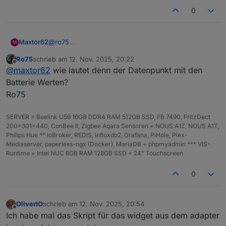
0
Maxtor62
@
ro75
M
Das ist der richtige Datenpunkt. Sorry, ich kann das
Ro75
schrieb am
12. Nov. 2025, 20:22
halt nicht.
zuletzt editiert von
Offline
@
maxtor62
wie lautet denn der Datenpunkt mit den
Aber ist ok.
Danke
Batterie Werten?
Ro75
SERVER = Beelink U59 16GB DDR4 RAM 512GB SSD, FB 7490, FritzDect
200+301+440, ConBee II, Zigbee Aqara Sensoren + NOUS A1Z, NOUS A1T,
Philips Hue ** ioBroker, REDIS, influxdb2, Grafana, PiHole, Plex-
Mediaserver, paperless-ngx (Docker), MariaDB + phpmyadmin *** VIS-
Runtime = Intel NUC 8GB RAM 128GB SSD + 24" Touchscreen
0
OliverIO
schrieb am
12. Nov. 2025, 20:54
zuletzt editiert von
Offline
Ich habe mal das Skript für das widget aus dem adapter