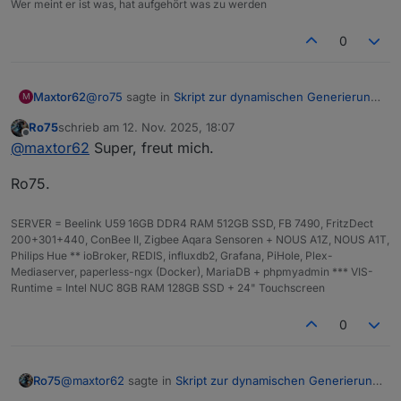
Wer meint er ist was, hat aufgehört was zu werden
0
@
ro75
sagte in
Skript zur dynamischen Generierung
Maxtor62
M
Batterie/Akku Symbol
:
Ro75
schrieb am
12. Nov. 2025, 18:07
zuletzt editiert von
Offline
@
maxtor62
sagte in
Skript zur dynamischen
@
maxtor62
Super, freut mich.
Generierung Batterie/Akku Symbol
:
Sorry, das " war fehl am Platz. Läuft.
Ro75.
const ZielDP = '"0_userdata.0.vis.VIS-
Danke Dir
SERVER = Beelink U59 16GB DDR4 RAM 512GB SSD, FB 7490, FritzDect
Batterie.Batt';
200+301+440, ConBee II, Zigbee Aqara Sensoren + NOUS A1Z, NOUS A1T,
Philips Hue ** ioBroker, REDIS, influxdb2, Grafana, PiHole, Plex-
da ist ein Fehler drin. Korrekt wäre
Mediaserver, paperless-ngx (Docker), MariaDB + phpmyadmin *** VIS-
Runtime = Intel NUC 8GB RAM 128GB SSD + 24" Touchscreen
0
Und der Datenpunkt (String / Zeichen) muss
bereits existieren.
@
maxtor62
sagte in
Skript zur dynamischen Generierung
Ro75
Ro75.
Batterie/Akku Symbol
: