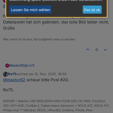
Maxtor62
schrieb am
12. Nov. 2025, 18:58
M
auch nur Meldungen.
Ro75.
zuletzt editiert von
Offline
@
ro75
Zeige mal bitte den dazugehörigen Code, also den von
Lassen Sie mich wählen
Das ist ok
der Funktion.
Noch ne Frage: wie wird das Skript getriggert? Mein
Datenpunkt hat sich geändert, das tolle Bild leider nicht.
Grüße
Wer meint er ist was, hat aufgehört was zu werden
0
@
ro75
Maxtor62
M
Ro75
schrieb am
12. Nov. 2025, 18:59
Noch ne Frage: wie wird das Skript getriggert? Mein
zuletzt editiert von
Offline
@
maxtor62
schaue bitte Post #20.
Datenpunkt hat sich geändert, das tolle Bild leider
nicht.
Ro75.
Grüße
SERVER = Beelink U59 16GB DDR4 RAM 512GB SSD, FB 7490, FritzDect
200+301+440, ConBee II, Zigbee Aqara Sensoren + NOUS A1Z, NOUS A1T,
Philips Hue ** ioBroker, REDIS, influxdb2, Grafana, PiHole, Plex-