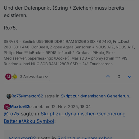
const showBolt = false; // bitte anpassen

Und der Datenpunkt (String / Zeichen) muss bereits
const boltPos = 100; // bitte anpassen

existieren.
const blinkBolt = false; // bitte anpassen

Ro75.
//Funktionsaufruf mit Speicherung der SVG in
setState(ZielDP, generateBatterySvg(dValue, 
SERVER = Beelink U59 16GB DDR4 RAM 512GB SSD, FB 7490, FritzDect
200+301+440, ConBee II, Zigbee Aqara Sensoren + NOUS A1Z, NOUS A1T,
Philips Hue ** ioBroker, REDIS, influxdb2, Grafana, PiHole, Plex-
Mediaserver, paperless-ngx (Docker), MariaDB + phpmyadmin *** VIS-
Runtime = Intel NUC 8GB RAM 128GB SSD + 24" Touchscreen
M
2 Antworten
0
@
maxtor62
sagte in
Skript zur dynamischen Generierung
Ro75
Batterie/Akku Symbol
:
Maxtor62
schrieb am
12. Nov. 2025, 18:04
M
zuletzt editiert von
Offline
@
ro75
sagte in
const ZielDP = '"0_userdata.0.vis.VIS-Batterie.Batt';
Skript zur dynamischen Generierung
Batterie/Akku Symbol
:
da ist ein Fehler drin. Korrekt wäre
@
maxtor62
sagte in
Skript zur dynamischen