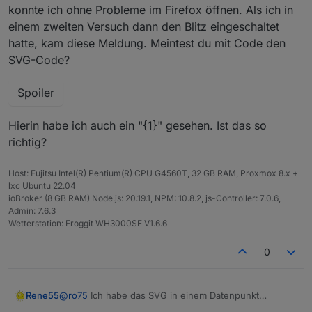
konnte ich ohne Probleme im Firefox öffnen. Als ich in
einem zweiten Versuch dann den Blitz eingeschaltet
hatte, kam diese Meldung. Meintest du mit Code den
SVG-Code?
Spoiler
Hierin habe ich auch ein "{1}" gesehen. Ist das so
richtig?
Host: Fujitsu Intel(R) Pentium(R) CPU G4560T, 32 GB RAM, Proxmox 8.x +
lxc Ubuntu 22.04
ioBroker (8 GB RAM) Node.js: 20.19.1, NPM: 10.8.2, js-Controller: 7.0.6,
Admin: 7.6.3
Wetterstation: Froggit WH3000SE V1.6.6
0
@
ro75
Ich habe das SVG in einem Datenpunkt
Rene55
abgelegt, und den Inhalt dann als Datei (.svg)