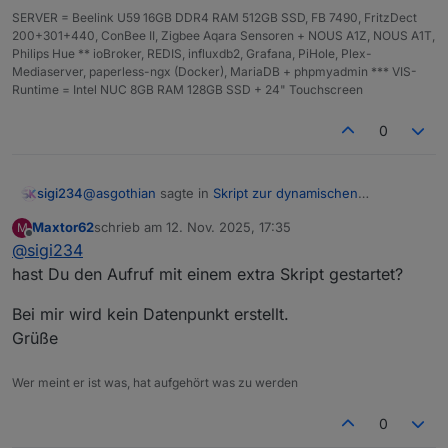
SERVER = Beelink U59 16GB DDR4 RAM 512GB SSD, FB 7490, FritzDect
200+301+440, ConBee II, Zigbee Aqara Sensoren + NOUS A1Z, NOUS A1T,
Philips Hue ** ioBroker, REDIS, influxdb2, Grafana, PiHole, Plex-
Mediaserver, paperless-ngx (Docker), MariaDB + phpmyadmin *** VIS-
Runtime = Intel NUC 8GB RAM 128GB SSD + 24" Touchscreen
0
@
asgothian
sagte in
Skript zur dynamischen
sigi234
Generierung Batterie/Akku Symbol
:
Maxtor62
schrieb am
12. Nov. 2025, 17:35
M
zuletzt editiert von
Offline
@
sigi234
Besser nicht in einem externen Skript.
hast Du den Aufruf mit einem extra Skript gestartet?
Habe ein extra Skipt erstellt.
Bei mir wird kein Datenpunkt erstellt.
Edit:
Grüße
Kaum macht man es Richtig läuft es auch. (VIS-2)
Wer meint er ist was, hat aufgehört was zu werden
0