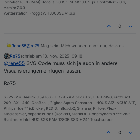
ioBroker (8 GB RAM) Node.js: 20.19.1, NPM: 10.8.2, js-Controller: 7.0.6,
Admin: 7.6.3
Wetterstation: Froggit WH3000SE V1.6.6
0
Rene55
@
ro75
Mag sein. Mich wundert dann nur, dass es
ohne Blitz geht! Hab halt aktuell keine VIS.
Ro75
schrieb am
13. Nov. 2025, 09:18
zuletzt editiert von
Offline
@
rene55
SVG Code muss sich ja auch in andere
Visualisierungen einfügen lassen.
Ro75
SERVER = Beelink U59 16GB DDR4 RAM 512GB SSD, FB 7490, FritzDect
200+301+440, ConBee II, Zigbee Aqara Sensoren + NOUS A1Z, NOUS A1T,
Philips Hue ** ioBroker, REDIS, influxdb2, Grafana, PiHole, Plex-
Mediaserver, paperless-ngx (Docker), MariaDB + phpmyadmin *** VIS-
Runtime = Intel NUC 8GB RAM 128GB SSD + 24" Touchscreen
0