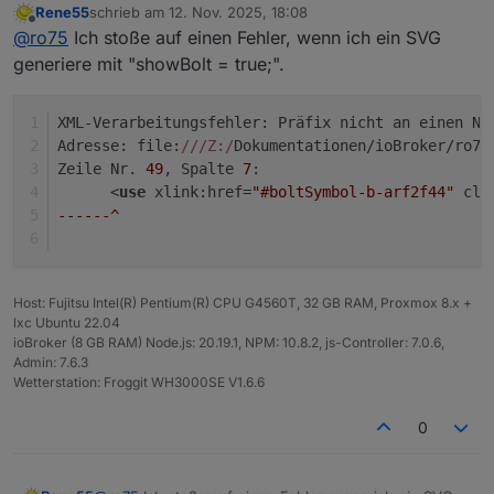
Rene55
schrieb am
12. Nov. 2025, 18:08
zuletzt editiert von
Offline
const ZielDP = '"0_userdata.0.vis.VIS-Batterie.Batt';
@
ro75
Ich stoße auf einen Fehler, wenn ich ein SVG
generiere mit "showBolt = true;".
da ist ein Fehler drin. Korrekt wäre
XML-Verarbeitungsfehler: Präfix nicht an einen Na
Adresse: file:
//
/Z:/
Dokumentationen/ioBroker/ro75
Zeile Nr. 
49
, Spalte 
7
:
Und der Datenpunkt (String / Zeichen) muss bereits
      <
use
 xlink:href=
"#boltSymbol-b-arf2f44"
 cla
existieren.
Ro75.
------^
Host: Fujitsu Intel(R) Pentium(R) CPU G4560T, 32 GB RAM, Proxmox 8.x +
lxc Ubuntu 22.04
ioBroker (8 GB RAM) Node.js: 20.19.1, NPM: 10.8.2, js-Controller: 7.0.6,
Admin: 7.6.3
Wetterstation: Froggit WH3000SE V1.6.6
0