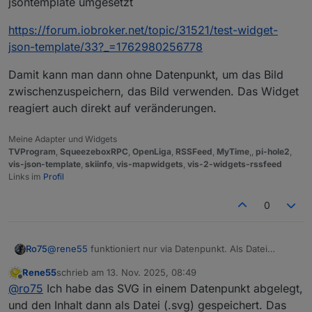
jsontemplate umgesetzt
https://forum.iobroker.net/topic/31521/test-widget-
json-template/33?_=1762980256778
Damit kann man dann ohne Datenpunkt, um das Bild
zwischenzuspeichern, das Bild verwenden. Das Widget
reagiert auch direkt auf veränderungen.
Meine Adapter und Widgets
TVProgram
,
SqueezeboxRPC
,
OpenLiga
,
RSSFeed
,
MyTime
,,
pi-hole2
,
vis-json-template
,
skiinfo
,
vis-mapwidgets
,
vis-2-widgets-rssfeed
Links im
Profil
0
@
rene55
funktioniert nur via Datenpunkt. Als Datei
Ro75
speichern und dann öffnen geht nicht, da bekomme ich
Rene55
schrieb am
13. Nov. 2025, 08:49
auch nur Meldungen.
Ro75.
zuletzt editiert von
Offline
@
ro75
Ich habe das SVG in einem Datenpunkt abgelegt,
Zeige mal bitte den dazugehörigen Code, also den von
der Funktion.
und den Inhalt dann als Datei (.svg) gespeichert. Das