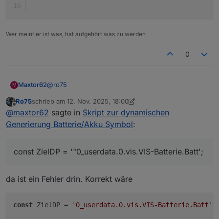
Wer meint er ist was, hat aufgehört was zu werden
0
@
ro75
Maxtor62
M
Ro75
schrieb am
12. Nov. 2025, 18:00
Hi, danke für Deine Hilfe. Bin halt kein Java-Scripter.
zuletzt editiert von Ro75
11. Dez. 2025, 19:01
Offline
@
maxtor62
sagte in
Skript zur dynamischen
Meine Datenpunkte:
Generierung Batterie/Akku Symbol
:
const ZielDP = '"0_userdata.0.vis.VIS-Batter
const ZielDP = '"0_userdata.0.vis.VIS-Batterie.Batt';
const dValue = getState('ecoflow-mqtt.0.D3M1
const decimalPlaces = 0; // bitte anpassen

da ist ein Fehler drin. Korrekt wäre
const labelSuffix = '%'; // bitte anpassen

const customLabel = null; // bitte anpassen

const showPercent = true; // bitte anpassen

const
 ZielDP = 
'0_userdata.0.vis.VIS-Batterie.Batt'
const strongColors = true; // bitte anpassen

const colorScheme = 'default'; // bitte anpa