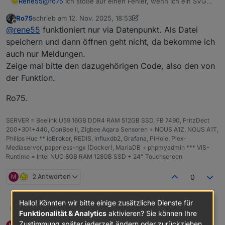
@
ro75
Ich stoße auf einen Fehler, wenn ich ein SVG
Rene55
generiere mit "showBolt = true;".
Ro75
schrieb am
12. Nov. 2025, 18:53
XML-Verarbeitungsfehler: Präfix nicht an einen
zuletzt editiert von Ro75
11. Dez. 2025, 19:57
Offline
@
rene55
funktioniert nur via Datenpunkt. Als Datei
Adresse: file:///Z:/Dokumentationen/ioBroker/r
Zeile Nr. 49, Spalte 7:

speichern und dann öffnen geht nicht, da bekomme ich
      <use xlink:href="#boltSymbol-b-arf2f44"
auch nur Meldungen.
Zeige mal bitte den dazugehörigen Code, also den von
der Funktion.
Ro75.
SERVER = Beelink U59 16GB DDR4 RAM 512GB SSD, FB 7490, FritzDect
200+301+440, ConBee II, Zigbee Aqara Sensoren + NOUS A1Z, NOUS A1T,
Philips Hue ** ioBroker, REDIS, influxdb2, Grafana, PiHole, Plex-
Mediaserver, paperless-ngx (Docker), MariaDB + phpmyadmin *** VIS-
Runtime = Intel NUC 8GB RAM 128GB SSD + 24" Touchscreen
M
2 Antworten
0
Hallo! Könnten wir bitte einige zusätzliche Dienste für
@
rene55
funktioniert nur via Datenpunkt. Als Datei
Ro75
Funktionalität & Analytics
aktivieren? Sie können Ihre
speichern und dann öffnen geht nicht, da bekomme ich
Zustimmung später jederzeit ändern oder zurückziehen.