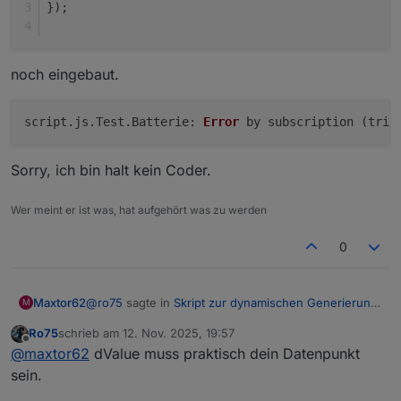
});
noch eingebaut.
script.
js
.
Test
.
Batterie
: 
Error
 by subscription (trig
Sorry, ich bin halt kein Coder.
Wer meint er ist was, hat aufgehört was zu werden
0
@
ro75
sagte in
Skript zur dynamischen Generierung
Maxtor62
M
Batterie/Akku Symbol
:
Ro75
schrieb am
12. Nov. 2025, 19:57
zuletzt editiert von
Offline
@
maxtor62
schaue bitte Post #20.
@
maxtor62
dValue muss praktisch dein Datenpunkt
sein.
Ok, habe wie im Post #20 die Zeile
Ro75.