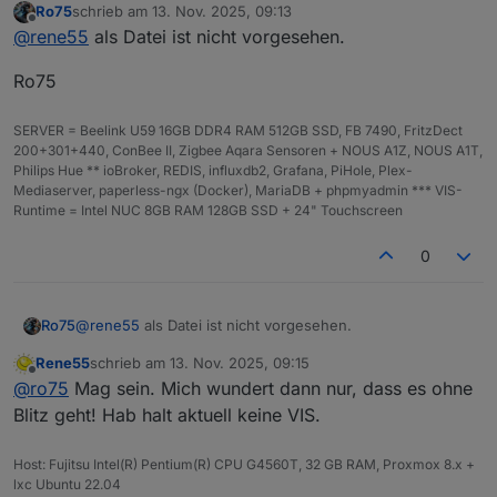
Ro75
schrieb am
13. Nov. 2025, 09:13
gespeichert. Das konnte ich ohne Probleme im Firefox
zuletzt editiert von
Offline
@
rene55
als Datei ist nicht vorgesehen.
öffnen. Als ich in einem zweiten Versuch dann den
Spoiler
Blitz eingeschaltet hatte, kam diese Meldung. Meintest
Ro75
du mit Code den SVG-Code?
Hierin habe ich auch ein "{1}" gesehen. Ist das so
richtig?
SERVER = Beelink U59 16GB DDR4 RAM 512GB SSD, FB 7490, FritzDect
200+301+440, ConBee II, Zigbee Aqara Sensoren + NOUS A1Z, NOUS A1T,
Philips Hue ** ioBroker, REDIS, influxdb2, Grafana, PiHole, Plex-
Mediaserver, paperless-ngx (Docker), MariaDB + phpmyadmin *** VIS-
Runtime = Intel NUC 8GB RAM 128GB SSD + 24" Touchscreen
0
@
rene55
als Datei ist nicht vorgesehen.
Ro75
Rene55
schrieb am
13. Nov. 2025, 09:15
Ro75
zuletzt editiert von
Offline
@
ro75
Mag sein. Mich wundert dann nur, dass es ohne
Blitz geht! Hab halt aktuell keine VIS.
Host: Fujitsu Intel(R) Pentium(R) CPU G4560T, 32 GB RAM, Proxmox 8.x +
lxc Ubuntu 22.04