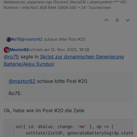
Mediaserver, paperless-ngx (Docker), MariaDB + phpmyadmin *** VIS-
Runtime = Intel NUC 8GB RAM 128GB SSD + 24" Touchscreen
0
@
maxtor62
schaue bitte Post #20.
Ro75
Maxtor62
schrieb am
12. Nov. 2025, 19:28
M
Ro75.
zuletzt editiert von
Offline
@
ro75
sagte in
Skript zur dynamischen Generierung
Batterie/Akku Symbol
:
@
maxtor62
schaue bitte Post #20.
Ro75.
Ok, habe wie im Post #20 die Zeile
on({ 
id
: dValue, change: 
'ne'
 }, dp => {
    setState(ZielDP, generateBatterySvg(dp.state.