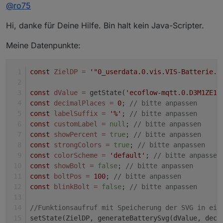
Offline
@
ro75
Hi, danke für Deine Hilfe. Bin halt kein Java-Scripter.
Meine Datenpunkte:
const
ZielDP
=
'"0_userdata.0.vis.VIS-Batterie.B
const
dValue
=
 getState(
'ecoflow-mqtt.0.D3M1ZE1A
const
decimalPlaces
=
0
; 
// bitte anpassen
const
labelSuffix
=
'%'
; 
// bitte anpassen
const
customLabel
=
null
; 
// bitte anpassen
const
showPercent
=
true
; 
// bitte anpassen
const
strongColors
=
true
; 
// bitte anpassen
const
colorScheme
=
'default'
; 
// bitte anpassen
const
showBolt
=
false
; 
// bitte anpassen
const
boltPos
=
100
; 
// bitte anpassen
const
blinkBolt
=
false
; 
// bitte anpassen
//Funktionsaufruf mit Speicherung der SVG in ein
setState(ZielDP, generateBatterySvg(dValue, deci