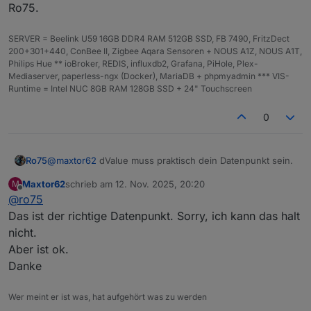
Ro75.
on({ id: dValue, change: 'ne' }, dp => {

    setState(ZielDP, generateBatterySvg(dp.s
noch eingebaut.
SERVER = Beelink U59 16GB DDR4 RAM 512GB SSD, FB 7490, FritzDect
});

200+301+440, ConBee II, Zigbee Aqara Sensoren + NOUS A1Z, NOUS A1T,
Philips Hue ** ioBroker, REDIS, influxdb2, Grafana, PiHole, Plex-
Mediaserver, paperless-ngx (Docker), MariaDB + phpmyadmin *** VIS-
Sorry, ich bin halt kein Coder.
Runtime = Intel NUC 8GB RAM 128GB SSD + 24" Touchscreen
0
@
maxtor62
dValue muss praktisch dein Datenpunkt sein.
Ro75
Maxtor62
schrieb am
12. Nov. 2025, 20:20
M
Ro75.
zuletzt editiert von
Offline
@
ro75
Das ist der richtige Datenpunkt. Sorry, ich kann das halt
nicht.
Aber ist ok.
Danke
Wer meint er ist was, hat aufgehört was zu werden