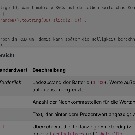
tige ID, damit mehrere SVGs auf derselben Seite ohne Kon
 {
random().toString(36).slice(2, 9)}
`;
rben 
in
 RGB um, damit kann später die Helligkeit berechn
{
rsicht
0) % 12;
tandardwert
Beschreibung
 1 - l);
th.max(-1,
forderlich
Ladezustand der Batterie (
). Werte auß
0–100
.min(9 - k(n), 1))
automatisch begrenzt.
f(0)), Math.round(255 * f(8)), Math.round(255 * f(4))];
Anzahl der Nachkommastellen für die Wertan
Text, der hinter dem Prozentwert angezeigt w
'
 wahrgenommene Helligkeit einer Farbe. Wichtig für gut l
 {
Überschreibt die Textanzeige vollständig (z.
ll
p(c => {
Ignoriert
und
.
decimalPlaces
labelSuffix