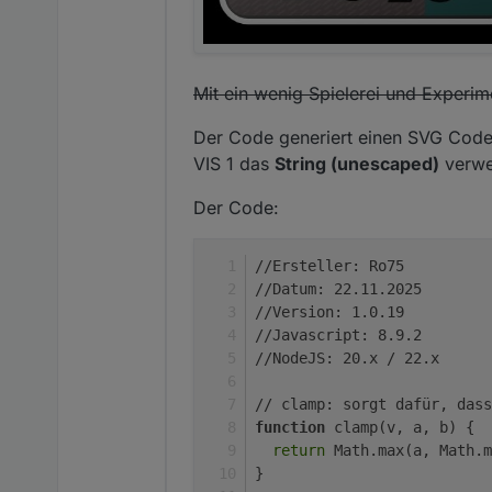
Mit ein wenig Spielerei und Experi
Der Code generiert einen SVG Code
VIS 1 das
String (unescaped)
verwe
Der Code:
//Ersteller: Ro75
//Datum: 22.11.2025
//Version: 1.0.19
//Javascript: 8.9.2
//NodeJS: 20.x / 22.x
// clamp: sorgt dafür, dass
function
 clamp(v, a, b) {
return
 Math.max(a, Math.m
}