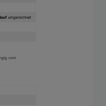
lauf
umgerechnet
\)$/i.test(raw);
ängig vom