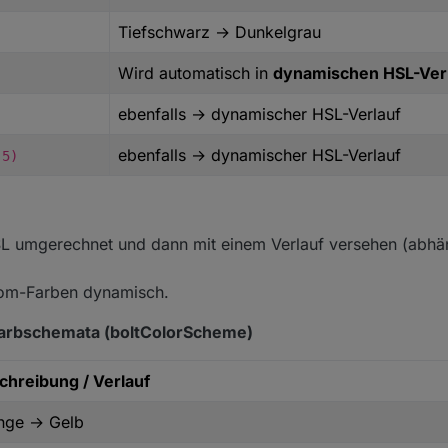
die Füllfarbe je nach Farbschema und Ladestand.
Tiefschwarz → Dunkelgrau
rongColors, colorScheme) {
Wird automatisch in
dynamischen HSL-Ver
? 
"default"
;
rCase();
ebenfalls → dynamischer HSL-Verlauf
nierte Farben
ebenfalls → dynamischer HSL-Verlauf
.5)
f]{3}|[0-9a-f]{6})$/i.test(raw);
(\d+)\s*,\s*(\d+)\s*,\s*(\d+)\s*\)$/i.test(raw);
s*(\d+)\s*,\s*(\d+)\s*,\s*(\d+)\s*,\s*((0?\.?\d+)|1|0)\s*
L umgerechnet und dann mit einem Verlauf versehen (abh
-------------------------------
BEN → RGB → HSL → dynamischer Verlauf
tom-Farben dynamisch.
-------------------------------
gba) {
rbschemata (boltColorScheme)
chreibung / Verlauf
nge → Gelb
);