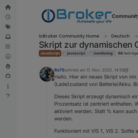
Weiter zum Inhalt
Communit
ioBroker Community Home
Deutsch
Skript zur dynamischen 
JavaScript
javascript
monitoring
66
beiträg
Ro75
schrieb am
11. Nov. 2025, 14:56
zuletzt editiert von Ro75
Hallo. Hier ein neues Skript von mir
Offline
(Lade)zustand von Batterie/Akku. Bis
Dieses Skript erzeugt dynamisch ein
Prozentsatz ist zentriert enthalten.
aktiviert werden. Statt % kann auch
werden.
Funktioniert mit VIS 1, VIS 2. Sollt