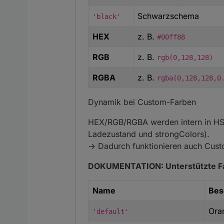
// getFillColor: berechnet 
Schwarzschema
'black'
function
 getFillColor(p, st
HEX
z. B.
#00ff88
  const raw = colorScheme ?
  const scheme = raw.toLowe
RGB
z. B.
rgb(0,128,128)
  // Prüfe auf benutzerdefi
RGBA
z. B.
rgba(0,128,128,0
  const isHex  = /^
#([0-9a-
  const isRgb  = /^rgb\(\s*
Dynamik bei Custom-Farben
  const isRgba = /^rgba\(\
HEX/RGB/RGBA werden intern in HS
  // ----------------------
Ladezustand und strongColors).
  // BENUTZERDEFINIERTE FAR
→ Dadurch funktionieren auch Cus
  // ----------------------
if
 (isHex || isRgb || isR
DOKUMENTATION: Unterstützte Fa
let
 r, g, b;
Name
Bes
if
 (isHex) {
Ora
'default'
let
 hex = raw.slice(1
if
 (hex.length === 3)