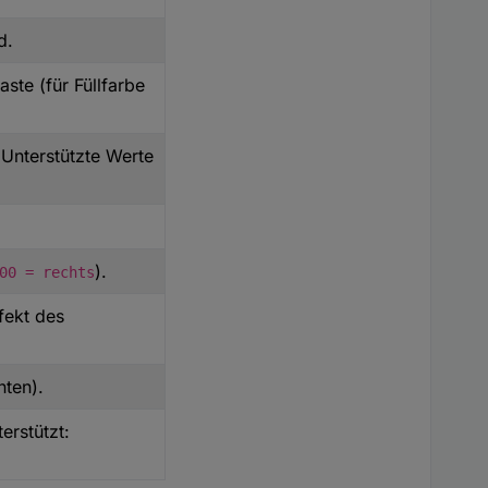
d.
aste (für Füllfarbe
 Unterstützte Werte
erten für harmonische Übergänge.
).
00 = rechts
fekt des
nten).
Zwischenwerte.
terstützt: