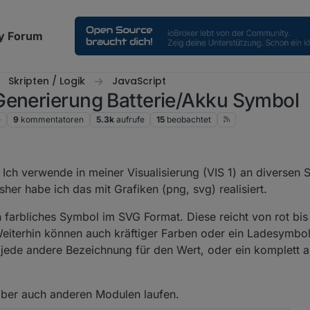
y Forum
Skripten / Logik
JavaScript
Generierung Batterie/Akku Symbol
e
9
kommentatoren
5.3k
aufrufe
15
beobachtet
. Ich verwende in meiner Visualisierung (VIS 1) an diversen S
her habe ich das mit Grafiken (png, svg) realisiert.
 farbliches Symbol im SVG Format. Diese reicht von rot bis
 Weiterhin können auch kräftiger Farben oder ein Ladesymbol 
 jede andere Bezeichnung für den Wert, oder ein komplett a
e aber auch anderen Modulen laufen.