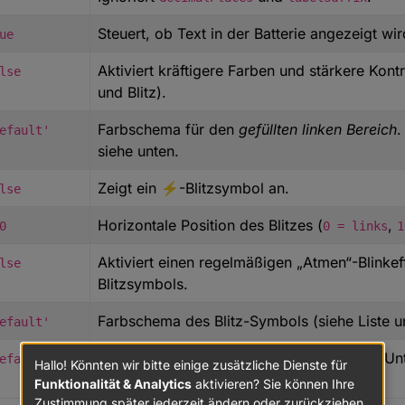
 c / 12.92
Steuert, ob Text in der Batterie angezeigt wir
ue
) / 1.055, 2.4);
Aktiviert kräftigere Farben und stärkere Kontr
lse
 0.7152 * srgb[1] + 0.0722 * srgb[2];
und Blitz).
Farbschema für den
gefüllten linken Bereich
.
ür die Breite des Füllbalkens bei verschiedenen Prozentw
efault'
siehe unten.
: 10 }, { p: 10, w: 19 }, { p: 15, w: 29 },
Zeigt ein ⚡-Blitzsymbol an.
, w: 48 }, { p: 30, w: 58 }, { p: 35, w: 67 },
lse
, w: 86 }, { p: 50, w: 96 }, { p: 55, w: 106 },
Horizontale Position des Blitzes (
,
5, w: 125 }, { p: 70, w: 134 }, { p: 75, w: 144 },
0
0 = links
1
5, w: 163 }, { p: 90, w: 173 }, { p: 95, w: 182 },
Aktiviert einen regelmäßigen „Atmen“-Blinkef
lse
Blitzsymbols.
Farbschema des Blitz-Symbols (siehe Liste u
hnet die Breite des Füllbalkens aus SAMPLE_POINTS, auch 
efault'
percent) {
Hintergrund des
rechten, leeren Bereichs
. Un
0, 100);
efault'
Hallo! Könnten wir bitte einige zusätzliche Dienste für
,
,
,
.
'default'
HEX
RGB
RGBA
Funktionalität & Analytics
aktivieren? Sie können Ihre
INTS) 
if
 (s.p === p) 
return
 s.w;
Zustimmung später jederzeit ändern oder zurückziehen.