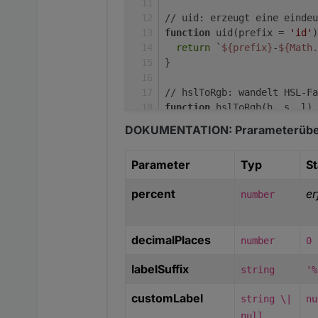
// uid: erzeugt eine eindeu
function
 uid(prefix = 
'id'
)
return
 `
${prefix}
-
${Math.
}
// hslToRgb: wandelt HSL-Fa
function
 hslToRgb(h, s, l) 
  s /= 100;
DOKUMENTATION: Prarameterübe
  l /= 100;
  const k = n => (n + h / 3
Parameter
Typ
S
  const a = s * Math.min(l,
  const f = n => l - a * Ma
percent
er
number
    Math.min(k(n) - 3, Math
  );
return
 [Math.round(255 * 
decimalPlaces
number
0
}
labelSuffix
string
'%
// luminance: berechnet die
function
 luminance(r, g, b)
customLabel
string \|
nu
  const srgb = [r, g, b].ma
    c /= 255;
null