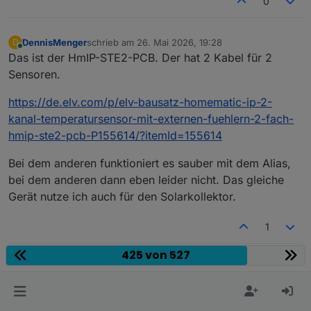
0
DennisMenger
schrieb am
26. Mai 2026, 19:28
D
zuletzt editiert von
Online
Das ist der HmIP-STE2-PCB. Der hat 2 Kabel für 2
Sensoren.
https://de.elv.com/p/elv-bausatz-homematic-ip-2-
kanal-temperatursensor-mit-externen-fuehlern-2-fach-
hmip-ste2-pcb-P155614/?itemId=155614
Bei dem anderen funktioniert es sauber mit dem Alias,
bei dem anderen dann eben leider nicht. Das gleiche
Gerät nutze ich auch für den Solarkollektor.
1
425 von 527
Hey! Du scheinst an dieser Unterhaltung