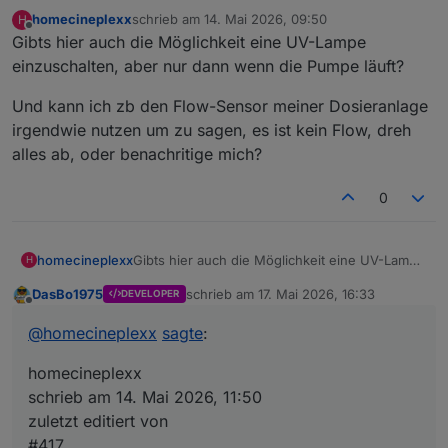
homecineplexx
schrieb am
14. Mai 2026, 09:50
H
zuletzt editiert von
Offline
Gibts hier auch die Möglichkeit eine UV-Lampe
einzuschalten, aber nur dann wenn die Pumpe läuft?
Und kann ich zb den Flow-Sensor meiner Dosieranlage
irgendwie nutzen um zu sagen, es ist kein Flow, dreh
alles ab, oder benachritige mich?
0
Gibts hier auch die Möglichkeit eine UV-Lampe
homecineplexx
H
einzuschalten, aber nur dann wenn die Pumpe
DasBo1975
schrieb am
17. Mai 2026, 16:33
DEVELOPER
läuft?
Und kann ich zb den Flow-Sensor meiner
zuletzt editiert von
Offline
Dosieranlage irgendwie nutzen um zu sagen,
@
homecineplexx
sagte
:
es ist kein Flow, dreh alles ab, oder
benachritige mich?
homecineplexx
schrieb am 14. Mai 2026, 11:50
zuletzt editiert von
#417