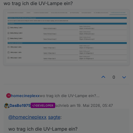
Offline
wo trag ich die UV-Lampe ein?
0
homecineplexx
wo trag ich die UV-Lampe ein?
H
DasBo1975
schrieb am
19. Mai 2026, 05:47
DEVELOPER
zuletzt editiert von
Offline
@
homecineplexx
sagte
:
wo trag ich die UV-Lampe ein?