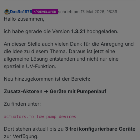
DasBo1975
schrieb am
17. Mai 2026, 16:39
DEVELOPER
zuletzt editiert von
Offline
Hallo zusammen,
ich habe gerade die Version
1.3.21
hochgeladen.
An dieser Stelle auch vielen Dank für die Anregung und
die Idee zu diesem Thema. Daraus ist jetzt eine
allgemeine Lösung entstanden und nicht nur eine
spezielle UV-Funktion.
Neu hinzugekommen ist der Bereich:
Zusatz-Aktoren → Geräte mit Pumpenlauf
Zu finden unter:
actuators.follow_pump_devices
Dort stehen aktuell bis zu
3 frei konfigurierbare Geräte
zur Verfügung.