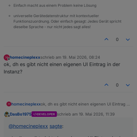
Einfach macht aus einem Problem keine Lösung
universelle Gerätedatenstruktur mit kontextueller
Funktionszuordnung. Oder einfach gesagt: Jedes Gerät spricht
dieselbe Sprache - nur nicht jedes sagt alles!
0
homecineplexx
schrieb am
19. Mai 2026, 08:24
H
zuletzt editiert von
Offline
ok, dh es gibt nicht einen eigenen UI Eintrag in der
Instanz?
0
homecineplexx
ok, dh es gibt nicht einen eigenen UI Eintrag in
H
der Instanz?
DasBo1975
schrieb am
19. Mai 2026, 11:39
DEVELOPER
zuletzt editiert von
Offline
@
homecineplexx
sagte
: