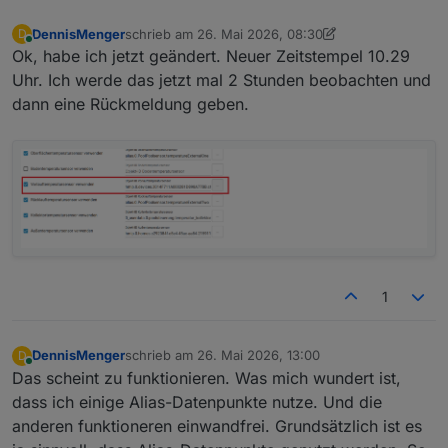
DennisMenger
schrieb am
26. Mai 2026, 08:30
D
zuletzt editiert von DennisMenger
Online
Ok, habe ich jetzt geändert. Neuer Zeitstempel 10.29
Uhr. Ich werde das jetzt mal 2 Stunden beobachten und
dann eine Rückmeldung geben.
1
DennisMenger
schrieb am
26. Mai 2026, 13:00
D
zuletzt editiert von
Online
Das scheint zu funktionieren. Was mich wundert ist,
dass ich einige Alias-Datenpunkte nutze. Und die
anderen funktioneren einwandfrei. Grundsätzlich ist es