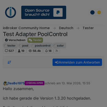
Weiter zum Inhalt
ioBroker Community Home
Deutsch
Tester
Test Adapter PoolControl
Verschoben
Tester
tester
pool
poolcontrol
solar
527
19
58.4k
18
Anmelden zum Antworten
DasBo1975
schrieb am
13. Mai 2026, 15:55
DEVELOPER
zuletzt editiert von
Offline
Hallo zusammen,
ich habe gerade die Version 1.3.20 hochgeladen.