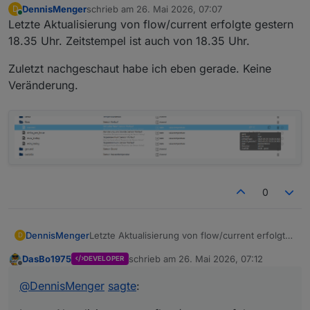
DennisMenger
schrieb am
26. Mai 2026, 07:07
D
zuletzt editiert von
Online
Letzte Aktualisierung von flow/current erfolgte gestern
18.35 Uhr. Zeitstempel ist auch von 18.35 Uhr.
Zuletzt nachgeschaut habe ich eben gerade. Keine
Veränderung.
0
Letzte Aktualisierung von flow/current erfolgte
DennisMenger
D
gestern 18.35 Uhr. Zeitstempel ist auch von
DasBo1975
schrieb am
26. Mai 2026, 07:12
DEVELOPER
18.35 Uhr.
Zuletzt nachgeschaut habe ich eben gerade.
zuletzt editiert von
Offline
Keine Veränderung.
@
DennisMenger
sagte
: