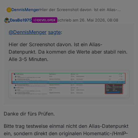
Hier der Screenshot davon. Ist ein Alias-
DennisMenger
D
Datenpunkt. Da kommen die Werte aber stabil
DasBo1975
schrieb am
26. Mai 2026, 08:08
DEVELOPER
rein. Alle 3-5 Minuten.
zuletzt editiert von
Offline
@
DennisMenger
sagte
:
Hier der Screenshot davon. Ist ein Alias-
Datenpunkt. Da kommen die Werte aber stabil rein.
Alle 3-5 Minuten.
Danke dir fürs Prüfen.
Bitte trag testweise einmal nicht den Alias-Datenpunkt
ein, sondern direkt den originalen Homematic-/HmIP-