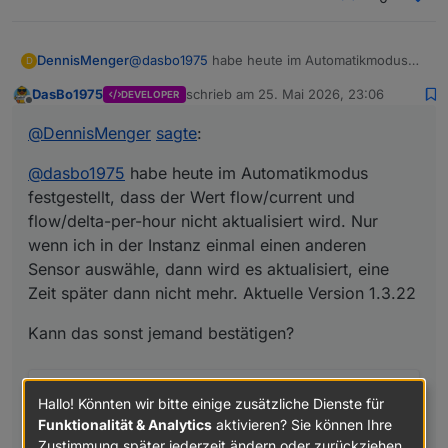
@
dasbo1975
habe heute im Automatikmodus
DennisMenger
D
festgestellt, dass der Wert flow/current und
DasBo1975
schrieb am
25. Mai 2026, 23:06
DEVELOPER
flow/delta-per-hour nicht aktualisiert wird. Nur
Kann das sonst jemand bestätigen?
zuletzt editiert von
Offline
wenn ich in der Instanz einmal einen anderen
@
DennisMenger
sagte
:
Sensor auswähle, dann wird es aktualisiert,
eine Zeit später dann nicht mehr. Aktuelle
@
dasbo1975
habe heute im Automatikmodus
Version 1.3.22
festgestellt, dass der Wert flow/current und
flow/delta-per-hour nicht aktualisiert wird. Nur
wenn ich in der Instanz einmal einen anderen
Sensor auswähle, dann wird es aktualisiert, eine
Zeit später dann nicht mehr. Aktuelle Version 1.3.22
Kann das sonst jemand bestätigen?
Hallo! Könnten wir bitte einige zusätzliche Dienste für
Funktionalität & Analytics
aktivieren? Sie können Ihre
Zustimmung später jederzeit ändern oder zurückziehen.