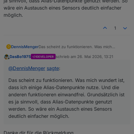
ja sinnvoll, dass Alias-Datenpunkte genutzt werden. So
wäre ein Austausch eines Sensors deutlich einfacher
möglich.
1
DennisMenger
Das scheint zu funktionieren. Was mich
D
wundert ist, dass ich einige Alias-Datenpunkte
DasBo1975
schrieb am
26. Mai 2026, 13:21
DEVELOPER
nutze. Und die anderen funktioneren
zuletzt editiert von
Offline
einwandfrei. Grundsätzlich ist es ja sinnvoll,
@
DennisMenger
sagte
:
dass Alias-Datenpunkte genutzt werden. So
wäre ein Austausch eines Sensors deutlich
Das scheint zu funktionieren. Was mich wundert ist,
einfacher möglich.
dass ich einige Alias-Datenpunkte nutze. Und die
anderen funktioneren einwandfrei. Grundsätzlich ist
es ja sinnvoll, dass Alias-Datenpunkte genutzt
werden. So wäre ein Austausch eines Sensors
deutlich einfacher möglich.
Danke dir für die Rückmeldung.