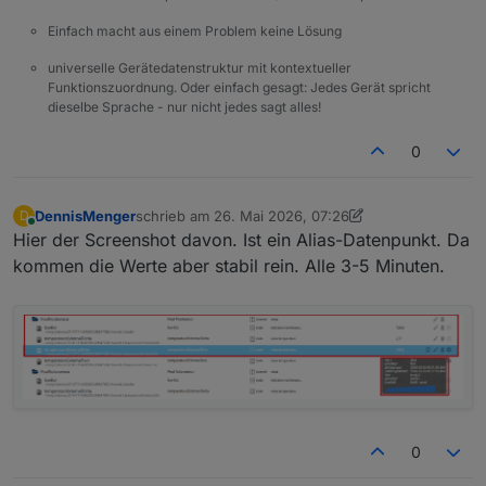
Einfach macht aus einem Problem keine Lösung
universelle Gerätedatenstruktur mit kontextueller
Funktionszuordnung. Oder einfach gesagt: Jedes Gerät spricht
dieselbe Sprache - nur nicht jedes sagt alles!
0
DennisMenger
schrieb am
26. Mai 2026, 07:26
D
zuletzt editiert von DennisMenger
Online
Hier der Screenshot davon. Ist ein Alias-Datenpunkt. Da
kommen die Werte aber stabil rein. Alle 3-5 Minuten.
0