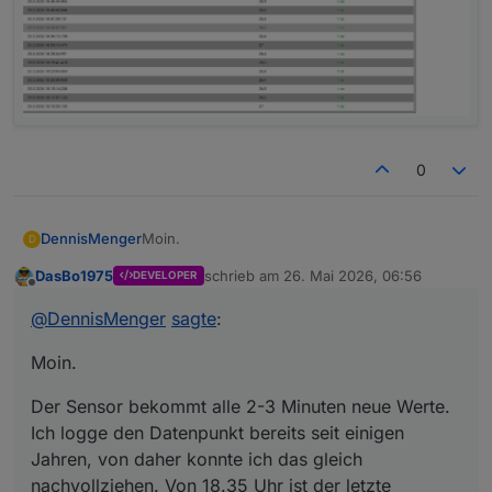
0
Moin.
DennisMenger
D
DasBo1975
schrieb am
26. Mai 2026, 06:56
DEVELOPER
Der Sensor bekommt alle 2-3 Minuten neue
zuletzt editiert von
Offline
Werte. Ich logge den Datenpunkt bereits seit
@
DennisMenger
sagte
:
einigen Jahren, von daher konnte ich das
gleich nachvollziehen. Von 18.35 Uhr ist der
Moin.
letzte Datenpunkt in flow/current. Rund um
18.35 Uhr hat der Datenpunkt immer regelmäßig
Der Sensor bekommt alle 2-3 Minuten neue Werte.
neue Werte bekommen. Siehe Screenshot.
Ich logge den Datenpunkt bereits seit einigen
Jahren, von daher konnte ich das gleich
nachvollziehen. Von 18.35 Uhr ist der letzte