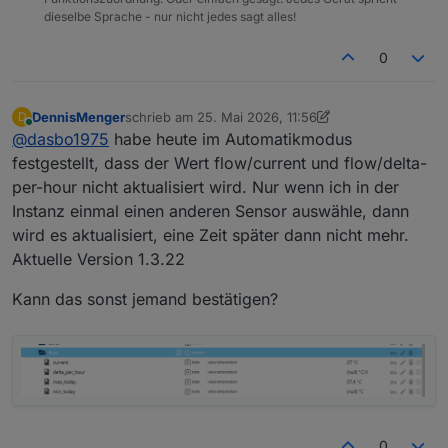
dieselbe Sprache - nur nicht jedes sagt alles!
0
DennisMenger
schrieb am
25. Mai 2026, 11:56
D
zuletzt editiert von DennisMenger
Online
@
dasbo1975
habe heute im Automatikmodus
festgestellt, dass der Wert flow/current und flow/delta-
per-hour nicht aktualisiert wird. Nur wenn ich in der
Instanz einmal einen anderen Sensor auswähle, dann
wird es aktualisiert, eine Zeit später dann nicht mehr.
Aktuelle Version 1.3.22
Kann das sonst jemand bestätigen?
0