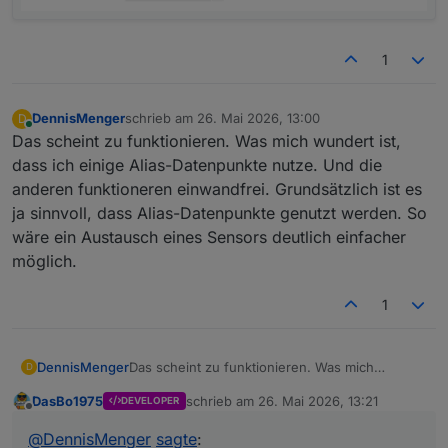
1
DennisMenger
schrieb am
26. Mai 2026, 13:00
D
zuletzt editiert von
Online
Das scheint zu funktionieren. Was mich wundert ist,
dass ich einige Alias-Datenpunkte nutze. Und die
anderen funktioneren einwandfrei. Grundsätzlich ist es
ja sinnvoll, dass Alias-Datenpunkte genutzt werden. So
wäre ein Austausch eines Sensors deutlich einfacher
möglich.
1
DennisMenger
Das scheint zu funktionieren. Was mich
D
wundert ist, dass ich einige Alias-Datenpunkte
DasBo1975
schrieb am
26. Mai 2026, 13:21
DEVELOPER
nutze. Und die anderen funktioneren
zuletzt editiert von
Offline
einwandfrei. Grundsätzlich ist es ja sinnvoll,
@
DennisMenger
sagte
:
dass Alias-Datenpunkte genutzt werden. So