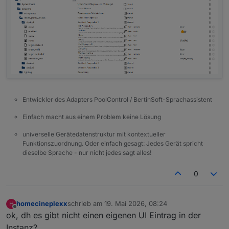
Entwickler des Adapters PoolControl / BertinSoft-Sprachassistent
Einfach macht aus einem Problem keine Lösung
universelle Gerätedatenstruktur mit kontextueller
Funktionszuordnung. Oder einfach gesagt: Jedes Gerät spricht
dieselbe Sprache - nur nicht jedes sagt alles!
0
homecineplexx
schrieb am
19. Mai 2026, 08:24
H
zuletzt editiert von
Offline
ok, dh es gibt nicht einen eigenen UI Eintrag in der
Instanz?