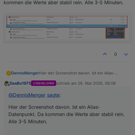
kommen die Werte aber stabil rein. Alle 3-5 Minuten.
0
Hier der Screenshot davon. Ist ein Alias-
DennisMenger
D
Datenpunkt. Da kommen die Werte aber stabil
DasBo1975
schrieb am
26. Mai 2026, 08:08
DEVELOPER
rein. Alle 3-5 Minuten.
zuletzt editiert von
Offline
@
DennisMenger
sagte
:
Hier der Screenshot davon. Ist ein Alias-
Datenpunkt. Da kommen die Werte aber stabil rein.
Alle 3-5 Minuten.