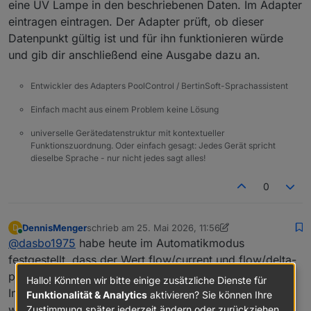
eine UV Lampe in den beschriebenen Daten. Im Adapter
eintragen eintragen. Der Adapter prüft, ob dieser
Datenpunkt gültig ist und für ihn funktionieren würde
und gib dir anschließend eine Ausgabe dazu an.
Entwickler des Adapters PoolControl / BertinSoft-Sprachassistent
Einfach macht aus einem Problem keine Lösung
universelle Gerätedatenstruktur mit kontextueller
Funktionszuordnung. Oder einfach gesagt: Jedes Gerät spricht
dieselbe Sprache - nur nicht jedes sagt alles!
0
DennisMenger
schrieb am
25. Mai 2026, 11:56
D
zuletzt editiert von DennisMenger
Online
@
dasbo1975
habe heute im Automatikmodus
festgestellt, dass der Wert flow/current und flow/delta-
per-hour nicht aktualisiert wird. Nur wenn ich in der
Hallo! Könnten wir bitte einige zusätzliche Dienste für
Instanz einmal einen anderen Sensor auswähle, dann
Funktionalität & Analytics
aktivieren? Sie können Ihre
wird es aktualisiert, eine Zeit später dann nicht mehr.
Zustimmung später jederzeit ändern oder zurückziehen.