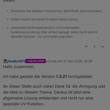
Entwickler des Adapters PoolControl / BertinSoft-Sprachassistent
Einfach macht aus einem Problem keine Lösung
universelle Gerätedatenstruktur mit kontextueller
Funktionszuordnung. Oder einfach gesagt: Jedes Gerät spricht
dieselbe Sprache - nur nicht jedes sagt alles!
1
DasBo1975
schrieb am
17. Mai 2026, 16:39
DEVELOPER
zuletzt editiert von
Offline
Hallo zusammen,
ich habe gerade die Version
1.3.21
hochgeladen.
An dieser Stelle auch vielen Dank für die Anregung und
die Idee zu diesem Thema. Daraus ist jetzt eine
allgemeine Lösung entstanden und nicht nur eine
spezielle UV-Funktion.