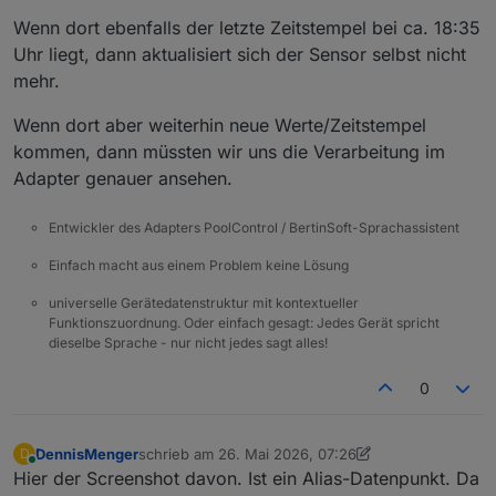
Wenn dort ebenfalls der letzte Zeitstempel bei ca. 18:35
Uhr liegt, dann aktualisiert sich der Sensor selbst nicht
mehr.
Wenn dort aber weiterhin neue Werte/Zeitstempel
kommen, dann müssten wir uns die Verarbeitung im
Adapter genauer ansehen.
Entwickler des Adapters PoolControl / BertinSoft-Sprachassistent
Einfach macht aus einem Problem keine Lösung
universelle Gerätedatenstruktur mit kontextueller
Funktionszuordnung. Oder einfach gesagt: Jedes Gerät spricht
dieselbe Sprache - nur nicht jedes sagt alles!
0
DennisMenger
schrieb am
26. Mai 2026, 07:26
D
zuletzt editiert von DennisMenger
Online
Hier der Screenshot davon. Ist ein Alias-Datenpunkt. Da