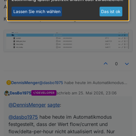
Aktuelle Version 1.3.22
Lassen Sie mich wählen
Das ist ok
Kann das sonst jemand bestätigen?
0
@
dasbo1975
habe heute im Automatikmodus
DennisMenger
D
festgestellt, dass der Wert flow/current und
DasBo1975
schrieb am
25. Mai 2026, 23:06
DEVELOPER
flow/delta-per-hour nicht aktualisiert wird. Nur
Kann das sonst jemand bestätigen?
zuletzt editiert von
Offline
wenn ich in der Instanz einmal einen anderen
@
DennisMenger
sagte
:
Sensor auswähle, dann wird es aktualisiert,
eine Zeit später dann nicht mehr. Aktuelle
@
dasbo1975
habe heute im Automatikmodus
Version 1.3.22
festgestellt, dass der Wert flow/current und
flow/delta-per-hour nicht aktualisiert wird. Nur