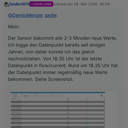
DasBo1975
schrieb am
26. Mai 2026, 06:56
DEVELOPER
Der Sensor bekommt alle 2-3 Minuten neue
zuletzt editiert von
Offline
Werte. Ich logge den Datenpunkt bereits seit
@
DennisMenger
sagte
:
einigen Jahren, von daher konnte ich das
gleich nachvollziehen. Von 18.35 Uhr ist der
Moin.
letzte Datenpunkt in flow/current. Rund um
18.35 Uhr hat der Datenpunkt immer regelmäßig
Der Sensor bekommt alle 2-3 Minuten neue Werte.
neue Werte bekommen. Siehe Screenshot.
Ich logge den Datenpunkt bereits seit einigen
Jahren, von daher konnte ich das gleich
nachvollziehen. Von 18.35 Uhr ist der letzte
Datenpunkt in flow/current. Rund um 18.35 Uhr hat
der Datenpunkt immer regelmäßig neue Werte
bekommen. Siehe Screenshot.