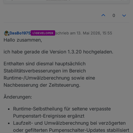
0
DasBo1975
schrieb am
13. Mai 2026, 15:55
DEVELOPER
zuletzt editiert von
Offline
Hallo zusammen,
ich habe gerade die Version 1.3.20 hochgeladen.
Enthalten sind diesmal hauptsächlich
Stabilitätsverbesserungen im Bereich
Runtime-/Umwälzberechnung sowie eine
Nachbesserung der Zeitsteuerung.
Änderungen:
Runtime-Selbstheilung für seltene verpasste
Pumpenstart-Ereignisse ergänzt
Laufzeit- und Umwälzberechnung bei verzögerten
oder gefilterten Pumpenschalter-Updates stabilisiert