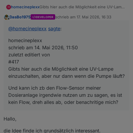
Gibts hier auch die Möglichkeit eine UV-Lampe
homecineplexx
H
einzuschalten, aber nur dann wenn die Pumpe
DasBo1975
schrieb am
17. Mai 2026, 16:33
DEVELOPER
läuft?
Und kann ich zb den Flow-Sensor meiner
zuletzt editiert von
Offline
Dosieranlage irgendwie nutzen um zu sagen,
@
homecineplexx
sagte
:
es ist kein Flow, dreh alles ab, oder
benachritige mich?
homecineplexx
schrieb am 14. Mai 2026, 11:50
zuletzt editiert von
#417
Gibts hier auch die Möglichkeit eine UV-Lampe
einzuschalten, aber nur dann wenn die Pumpe läuft?
Und kann ich zb den Flow-Sensor meiner
Dosieranlage irgendwie nutzen um zu sagen, es ist
kein Flow, dreh alles ab, oder benachritige mich?
Hallo,
die Idee finde ich grundsätzlich interessant.