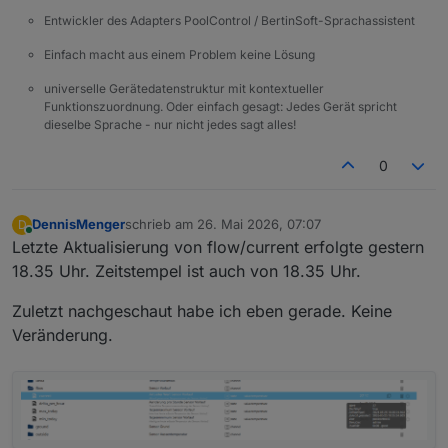
Entwickler des Adapters PoolControl / BertinSoft-Sprachassistent
Einfach macht aus einem Problem keine Lösung
universelle Gerätedatenstruktur mit kontextueller
Funktionszuordnung. Oder einfach gesagt: Jedes Gerät spricht
dieselbe Sprache - nur nicht jedes sagt alles!
0
DennisMenger
schrieb am
26. Mai 2026, 07:07
D
zuletzt editiert von
Online
Letzte Aktualisierung von flow/current erfolgte gestern
18.35 Uhr. Zeitstempel ist auch von 18.35 Uhr.
Zuletzt nachgeschaut habe ich eben gerade. Keine
Veränderung.