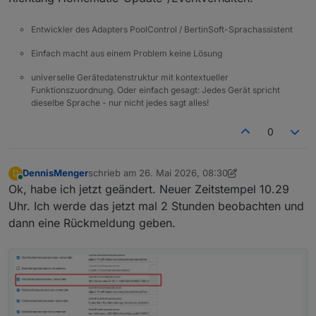
Entwickler des Adapters PoolControl / BertinSoft-Sprachassistent
Einfach macht aus einem Problem keine Lösung
universelle Gerätedatenstruktur mit kontextueller
Funktionszuordnung. Oder einfach gesagt: Jedes Gerät spricht
dieselbe Sprache - nur nicht jedes sagt alles!
0
DennisMenger
schrieb am
26. Mai 2026, 08:30
D
zuletzt editiert von DennisMenger
Online
Ok, habe ich jetzt geändert. Neuer Zeitstempel 10.29
Uhr. Ich werde das jetzt mal 2 Stunden beobachten und
dann eine Rückmeldung geben.