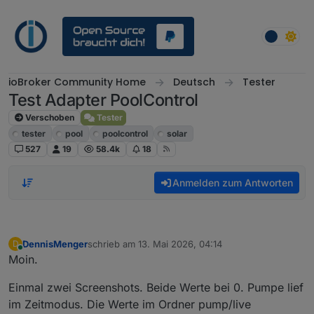
Weiter zum Inhalt
ioBroker Community Home
Deutsch
Tester
Test Adapter PoolControl
Verschoben
Tester
tester
pool
poolcontrol
solar
527
19
58.4k
18
Anmelden zum Antworten
DennisMenger
schrieb am
13. Mai 2026, 04:14
D
zuletzt editiert von
Online
Moin.
Einmal zwei Screenshots. Beide Werte bei 0. Pumpe lief
im Zeitmodus. Die Werte im Ordner pump/live