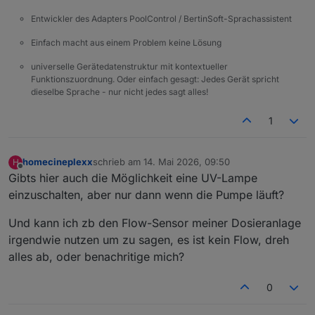
Entwickler des Adapters PoolControl / BertinSoft-Sprachassistent
Einfach macht aus einem Problem keine Lösung
universelle Gerätedatenstruktur mit kontextueller
Funktionszuordnung. Oder einfach gesagt: Jedes Gerät spricht
dieselbe Sprache - nur nicht jedes sagt alles!
1
homecineplexx
schrieb am
14. Mai 2026, 09:50
H
zuletzt editiert von
Offline
Gibts hier auch die Möglichkeit eine UV-Lampe
einzuschalten, aber nur dann wenn die Pumpe läuft?
Und kann ich zb den Flow-Sensor meiner Dosieranlage
irgendwie nutzen um zu sagen, es ist kein Flow, dreh
alles ab, oder benachritige mich?
0