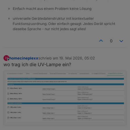
Einfach macht aus einem Problem keine Lösung
universelle Gerätedatenstruktur mit kontextueller
Funktionszuordnung. Oder einfach gesagt: Jedes Gerät spricht
dieselbe Sprache - nur nicht jedes sagt alles!
0
homecineplexx
schrieb am
19. Mai 2026, 05:02
H
zuletzt editiert von
Offline
wo trag ich die UV-Lampe ein?