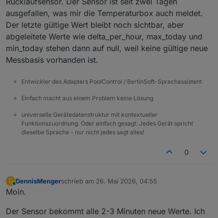
Rücklaufsensor. Der Sensor ist seit zwei Tagen
ausgefallen, was mir die Temperaturbox auch meldet.
Der letzte gültige Wert bleibt noch sichtbar, aber
abgeleitete Werte wie delta_per_hour, max_today und
min_today stehen dann auf null, weil keine gültige neue
Messbasis vorhanden ist.
Entwickler des Adapters PoolControl / BertinSoft-Sprachassistent
Einfach macht aus einem Problem keine Lösung
universelle Gerätedatenstruktur mit kontextueller
Funktionszuordnung. Oder einfach gesagt: Jedes Gerät spricht
dieselbe Sprache - nur nicht jedes sagt alles!
0
DennisMenger
schrieb am
26. Mai 2026, 04:55
D
zuletzt editiert von
Online
Moin.
Der Sensor bekommt alle 2-3 Minuten neue Werte. Ich