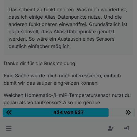
wäre ein Austausch eines Sensors deutlich
Das scheint zu funktionieren. Was mich wundert ist,
einfacher möglich.
dass ich einige Alias-Datenpunkte nutze. Und die
anderen funktioneren einwandfrei. Grundsätzlich ist
es ja sinnvoll, dass Alias-Datenpunkte genutzt
werden. So wäre ein Austausch eines Sensors
deutlich einfacher möglich.
Danke dir für die Rückmeldung.
Eine Sache würde mich noch interessieren, einfach
damit wir das sauber eingrenzen können:
Welchen Homematic-/HmIP-Temperatursensor nutzt du
genau als Vorlaufsensor? Also die genaue
Gerätebezeichnung bzw. den Sensortyp.
424 von 527
Hintergrund: Dann können wir später besser
vergleichen, ob das eher ein allgemeines
Homematic-/Alias-Thema ist oder eventuell nur