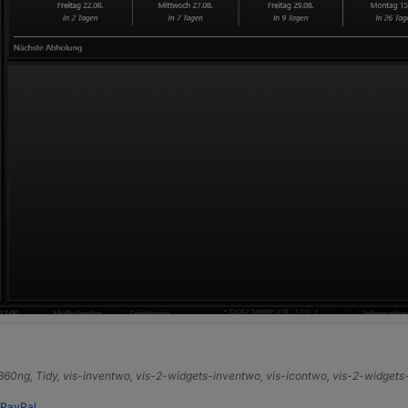
e360ng, Tidy, vis-inventwo, vis-2-widgets-inventwo, vis-icontwo, vis-2-widget
PayPal