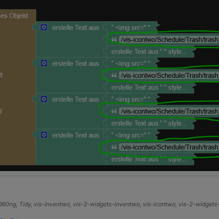
e360ng, Tidy, vis-inventwo, vis-2-widgets-inventwo, vis-icontwo, vis-2-widget