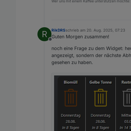
Wer uns mit einem Kaffee unterstützen möchte:
RikDRS
schrieb am
20. Aug. 2025, 07:23
R
zuletzt editiert von
Guten Morgen zusammen!
Offline
noch eine Frage zu dem Widget: heut
angezeigt, sondern der nächste Abh
gesehen zu haben.