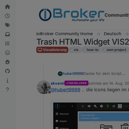
Weiter zum Inhalt
Communit
ioBroker Community Home
Deutsch
Trash HTML Widget VIS
Visualisierung
vis
how-to
own project
Danke für dein Script.
hubert9999
H
Klappt nun.
skvarel
schrieb am
14. Aug. 2
DEVELOPER
Wo genau kann man den 
zuletzt editiert von
@
hubert9999
.. die Icons liegen im
Offline