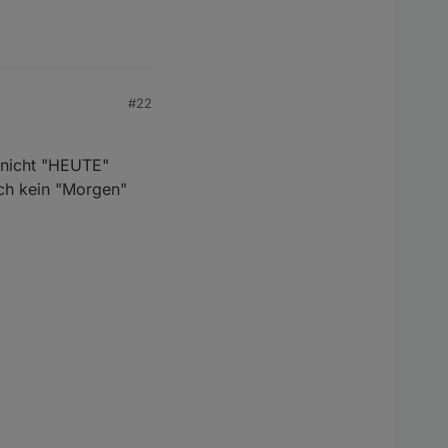
#22
d nicht "HEUTE"
uch kein "Morgen"