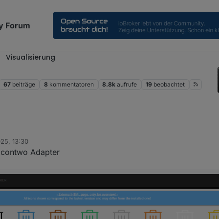
y Forum
Visualisierung
2
67
beiträge
8
kommentatoren
8.8k
aufrufe
19
beobachtet
025, 13:30
Bilderpfad nachschauen?
 icontwo Adapter