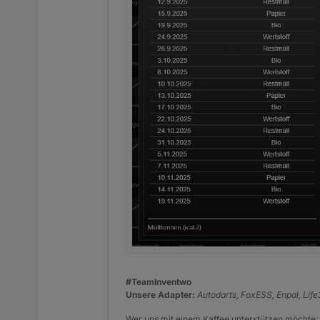
#TeamInventwo
Unsere Adapter:
Autodarts, FoxESS, Enpal, Lif
Wer uns mit einem Kaffee unterstützen möchte: