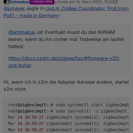
Schmakus
schrieb am
14. März 2025, 10:03
DEVELOPER
hattest.
https://docs.codm.de/zigbee/faq/#firmware-v20-und-
Koordinatoren die eine IEEE besitzen
zuletzt editiert von Schmakus
Offline
@
pmayer
sagte in
cod.m ZigBee Coordinator (PoE/non-
hoher
deren IEEE als ExtPanID genutzt
(abweichend von der Konfiguration). Das
PoE) - made in Germany
:
bedeutet das sich dann im NVRam (auf
dem Koordinator sowie auf der Sicherung
im Adapter) eine andere ExtPanID
@
schmakus
Ja! Eventuell musst du das NVRAM
befindet als in der Adapter-Konfiguration
leeren, wenn du ihn vorher mal Testweise am laufen
angegeben ist. Da diese in dieser
hattest.
Situation Hardwarespezifisch ist kann das
natürlich zu Problemen führen,
https://docs.codm.de/zigbee/faq/#firmware-v20-
insbesondere wenn man die Hardware
und-hoher
austauschen will.
Die korrekte Gegenmassnahme ist das
eintragen einer eigenen ExtPanID un der
Hi, wenn ich in z2m die Adapter Adresse ändere, startet
Adapter Konfiguration. Wenn Das Kind
bereits im Brunnen ist - sprich der
z2m nicht.
Adapter schon mit 16D und einem
modernen Koordinator läuft - muss man
die im NVRam eingetragene ExtPanID
root
@zigbee
2
mqtt
:~# sudo systemctl start zigbee2mqtt

ermitteln und diese im Adapter eintrage.
root
@zigbee
2
mqtt
:~# sudo journalctl -u zigbee2mqtt.se
Das iobroker Diag Skript kann diese
Mar 
14
10
:
59
:
27
 zigbee2mqtt systemd[
1
]: zigbee2mqtt.
ausgeben. Auch ein Blick in die
Mar 
14
10
:
59
:
27
 zigbee2mqtt systemd[
1
]: zigbee2mqtt.
nvbackup.json zeigt diesen Wert.
Mar 
14
10
:
59
:
27
 zigbee2mqtt systemd[
1
]: zigbee2mqtt.