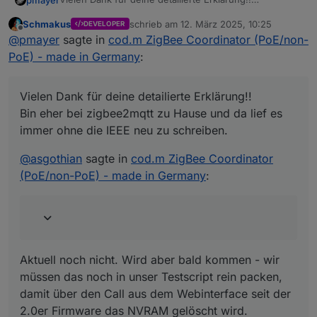
Bin eher bei zigbee2mqtt zu Hause und da lief es
Schmakus
schrieb am
12. März 2025, 10:25
DEVELOPER
immer ohne die IEEE neu zu schreiben.
@
asgothian
sagte in
cod.m ZigBee Coordinator
zuletzt editiert von
Offline
@
pmayer
sagte in
cod.m ZigBee Coordinator (PoE/non-
(PoE/non-PoE) - made in Germany
:
PoE) - made in Germany
:
Vorab - ich gehe fest davon aus das ihr nach
eurem Test das NVRam löscht ?
Aktuell noch nicht. Wird aber bald kommen - wir
Vielen Dank für deine detailierte Erklärung!!
müssen das noch in unser Testscript rein packen,
Bin eher bei zigbee2mqtt zu Hause und da lief es
damit über den Call aus dem Webinterface seit der
Die IEEE unseres Coordinators kann mit dem ZigStar-
immer ohne die IEEE neu zu schreiben.
2.0er Firmware das NVRAM gelöscht wird.
GW-Multitool geändert werden. Die Kunden die ich im
Support hatte haben sich aber, nachdem sie das
Egal wie, wir müssen das NVRAM leeren nachdem wir
@
asgothian
sagte in
cod.m ZigBee Coordinator
NVRAM gelöscht haben, nie wieder gemeldet -
getestet haben.
weswegen ich davon ausgehe, dass es funktioniert
Danke dir!
(PoE/non-PoE) - made in Germany
:
hat.
Die meisten Kunden nutzen die default PanID wo es
Gruß,
dann sowieso nicht zu Problemen kommt.
Patrik
Aktuell noch nicht. Wird aber bald kommen - wir
müssen das noch in unser Testscript rein packen,
damit über den Call aus dem Webinterface seit der
2.0er Firmware das NVRAM gelöscht wird.