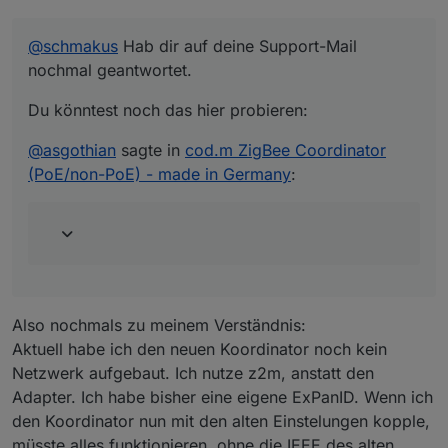
(PoE/non-PoE) - made in Germany
:
Wenn die User die bisher im Adapter
@
schmakus
Hab dir auf deine Support-Mail
vorgesehene Standard-PanID (16x D) nicht
nochmal geantwortet.
umstellen, dann wird bei Koordinatoren die eine
IEEE besitzen deren IEEE als ExtPanID genutzt
Du könntest noch das hier probieren:
(abweichend von der Konfiguration). Das
bedeutet das sich dann im NVRam (auf dem
@
asgothian
sagte in
cod.m ZigBee Coordinator
Koordinator sowie auf der Sicherung im Adapter)
(PoE/non-PoE) - made in Germany
:
eine andere ExtPanID befindet als in der Adapter-
Konfiguration angegeben ist. Da diese in dieser
Situation Hardwarespezifisch ist kann das
natürlich zu Problemen führen, insbesondere
wenn man die Hardware austauschen will.
Die korrekte Gegenmassnahme ist das eintragen
einer eigenen ExtPanID un der Adapter
Konfiguration. Wenn Das Kind bereits im Brunnen
Also nochmals zu meinem Verständnis:
ist - sprich der Adapter schon mit 16D und einem
modernen Koordinator läuft - muss man die im
Aktuell habe ich den neuen Koordinator noch kein
NVRam eingetragene ExtPanID ermitteln und
Netzwerk aufgebaut. Ich nutze z2m, anstatt den
diese im Adapter eintrage. Das iobroker Diag
Adapter. Ich habe bisher eine eigene ExPanID. Wenn ich
Skript kann diese ausgeben. Auch ein Blick in die
den Koordinator nun mit den alten Einstelungen kopple,
nvbackup.json zeigt diesen Wert.
müsste alles funktionieren, ohne die IEEE des alten