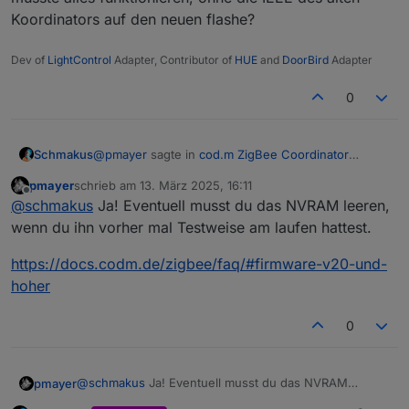
Koordinators auf den neuen flashe?
Dev of
LightControl
Adapter, Contributor of
HUE
and
DoorBird
Adapter
0
@
pmayer
sagte in
cod.m ZigBee Coordinator
Schmakus
(PoE/non-PoE) - made in Germany
:
pmayer
schrieb am
13. März 2025, 16:11
zuletzt editiert von
Offline
@
schmakus
Hab dir auf deine Support-Mail
@
schmakus
Ja! Eventuell musst du das NVRAM leeren,
nochmal geantwortet.
wenn du ihn vorher mal Testweise am laufen hattest.
Also nochmals zu meinem Verständnis:
Aktuell habe ich den neuen Koordinator noch kein
Du könntest noch das hier probieren:
https://docs.codm.de/zigbee/faq/#firmware-v20-und-
Netzwerk aufgebaut. Ich nutze z2m, anstatt den
hoher
@
asgothian
sagte in
cod.m ZigBee
Adapter. Ich habe bisher eine eigene ExPanID.
Coordinator (PoE/non-PoE) - made in
Wenn ich den Koordinator nun mit den alten
Germany
:
Einstelungen kopple, müsste alles funktionieren,
0
ohne die IEEE des alten Koordinators auf den
neuen flashe?
Wenn die User die bisher im Adapter
@
schmakus
Ja! Eventuell musst du das NVRAM
pmayer
vorgesehene Standard-PanID (16x D)
leeren, wenn du ihn vorher mal Testweise am laufen
nicht umstellen, dann wird bei