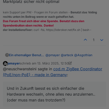
Marktplatz sicher nicht optimal
kein Support per PN! - Fragen im Forum stellen -
Benutzt das Voting
rechts unten im Beitrag wenn er euch geholfen hat.
Das Forum freut sich über eine Spende. Benutzt dazu den
Spendenbutton oben rechts. Danke!
der Installationsfixer:
curl -fsL https://iobroker.net/fix.sh | bash -
1
@
pmayer
@
arteck
@
Asgothian
Ein ehemaliger Benutzer
?
pmayer
schrieb am
13. März 2025, 12:50
da ich demnaechst die Zigbee-
zuletzt editiert von pmayer
Offline
@neuschwansteini sagte in
cod.m ZigBee Coordinator
Hardware wechseln moechte, und
daher hier mal so mitlese...
Kann man die IEEE und ExtPanID im
(PoE/non-PoE) - made in Germany
:
Adapter unter Settings anzeigen
lassen?
Insbesondere das ermitteln der
Jetzt weiss ich auch, warum ich
ExtPanID - kann das nicht der Adapter
Und in Zukunft laesst es sich einfacher die
probleme hatte, mein zweites Zigbee
selbst. und, wenn notwendig, selbst
Und in Zukunft laesst es sich
Hardware wechseln, ohne alles neu anzulernen..
in Betrieb zu nehmen, denn den
in der Konfig eintragen?
einfacher die Hardware wechseln,
(oder muss man das trotzdem?)
Coordinator hatte ich vorher auch mal
Hinweis fuer den User - dass seine ID
ohne alles neu anzulernen.. (oder
mit den Settings der ersten Instanz
von der Hardware ausgelesen wurde
muss man das trotzdem?)