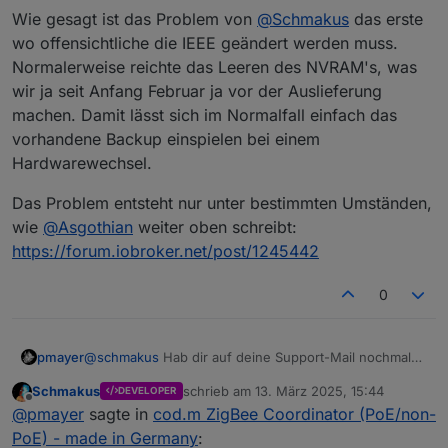
betrieben.
... denke, das mindert einige Support
Wie gesagt ist das Problem von
@
Schmakus
das erste
anfragen..
wo offensichtliche die IEEE geändert werden muss.
Normalerweise reichte das Leeren des NVRAM's, was
wir ja seit Anfang Februar ja vor der Auslieferung
machen. Damit lässt sich im Normalfall einfach das
vorhandene Backup einspielen bei einem
Hardwarewechsel.
Das Problem entsteht nur unter bestimmten Umständen,
wie
@
Asgothian
weiter oben schreibt:
https://forum.iobroker.net/post/1245442
0
@
schmakus
Hab dir auf deine Support-Mail nochmal
pmayer
geantwortet.
Schmakus
schrieb am
13. März 2025, 15:44
DEVELOPER
Du könntest noch das hier probieren:
zuletzt editiert von
Offline
@
pmayer
sagte in
cod.m ZigBee Coordinator (PoE/non-
@
asgothian
sagte in
cod.m ZigBee Coordinator
PoE) - made in Germany
: