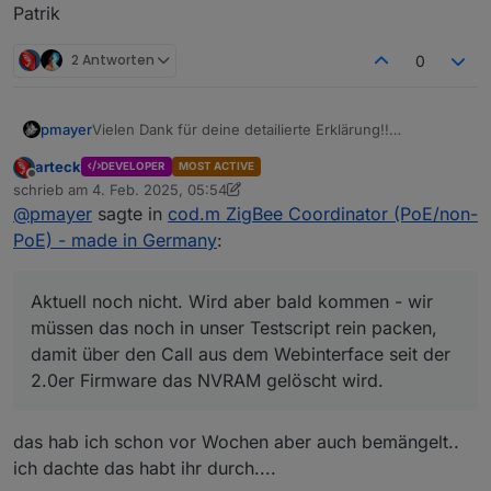
Patrik
2 Antworten
0
Vielen Dank für deine detailierte Erklärung!!
pmayer
Bin eher bei zigbee2mqtt zu Hause und da lief es
arteck
DEVELOPER
MOST ACTIVE
immer ohne die IEEE neu zu schreiben.
@
asgothian
sagte in
cod.m ZigBee Coordinator
Offline
schrieb am
4. Feb. 2025, 05:54
(PoE/non-PoE) - made in Germany
:
zuletzt editiert von arteck
2. Apr. 2025, 06:54
@
pmayer
sagte in
cod.m ZigBee Coordinator (PoE/non-
Vorab - ich gehe fest davon aus das ihr nach
PoE) - made in Germany
:
eurem Test das NVRam löscht ?
Aktuell noch nicht. Wird aber bald kommen - wir
müssen das noch in unser Testscript rein packen,
Aktuell noch nicht. Wird aber bald kommen - wir
damit über den Call aus dem Webinterface seit der
Die IEEE unseres Coordinators kann mit dem ZigStar-
müssen das noch in unser Testscript rein packen,
2.0er Firmware das NVRAM gelöscht wird.
GW-Multitool geändert werden. Die Kunden die ich im
damit über den Call aus dem Webinterface seit der
Support hatte haben sich aber, nachdem sie das
Egal wie, wir müssen das NVRAM leeren nachdem wir
NVRAM gelöscht haben, nie wieder gemeldet -
getestet haben.
2.0er Firmware das NVRAM gelöscht wird.
weswegen ich davon ausgehe, dass es funktioniert
Danke dir!
hat.
Die meisten Kunden nutzen die default PanID wo es
Gruß,
das hab ich schon vor Wochen aber auch bemängelt..
dann sowieso nicht zu Problemen kommt.
Patrik
ich dachte das habt ihr durch....