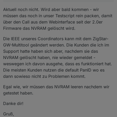
PanID/ExtPanID zu haben mit der (unser)
Konfiguration). Das bedeutet das sich dann im
Konfiguration. Wenn Das Kind bereits im Brunnen ist
Bei der (in Entwicklung befindlichen) 2.0 des
Coordinator läuft? Und wenn nicht, braucht
NVRam (auf dem Koordinator sowie auf der
- sprich der Adapter schon mit 16D und einem
Adapters wird der Adapter mit einer zufälligen
Aktuell noch nicht. Wird aber bald kommen - wir
man nur das NVRAM am Coordinator löschen
Sicherung im Adapter) eine andere ExtPanID
modernen Koordinator läuft - muss man die im
Zeichenfolge vor-initialisiert, so das dieser Effekt
Insgesamt sehe ich nicht das es notwendig ist die
müssen das noch in unser Testscript rein packen, damit
damit die die
coordinator_backup.json
befindet als in der Adapter-Konfiguration
NVRam eingetragene ExtPanID ermitteln und diese
weg sein sollte.
Hardware IEEE des Koordinators umstellen zu
über den Call aus dem Webinterface seit der 2.0er
zurückgespielt werden kann.
angegeben ist. Da diese in dieser Situation
im Adapter eintrage. Das iobroker Diag Skript kann
können.
A.
Firmware das NVRAM gelöscht wird.
Hardwarespezifisch ist kann das natürlich zu
diese ausgeben. Auch ein Blick in die nvbackup.json
Zur Info: Wir testen den Coordinator natürlich
Problemen führen, insbesondere wenn man die
zeigt diesen Wert.
und da nehmen wir die default PanID. Wenn
Hardware austauschen will.
Die IEEE unseres Coordinators kann mit dem ZigStar-
man eine andere nutzt musst man das NVRAM
GW-Multitool geändert werden. Die Kunden die ich im
löschen.
Support hatte haben sich aber, nachdem sie das
https://docs.codm.de/zigbee/faq/#startup-
failed-configuration-adapter-mismatch
NVRAM gelöscht haben, nie wieder gemeldet -
weswegen ich davon ausgehe, dass es funktioniert hat.
Lieg ich hier fasch?
Die meisten Kunden nutzen die default PanID wo es
@
arteck
, du kannst doch sicher was dazu
sagen.
dann sowieso nicht zu Problemen kommt.
Gruß,
Egal wie, wir müssen das NVRAM leeren nachdem wir
Patrik
getestet haben.
Danke dir!
Gruß,