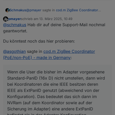
ieee address)
@
pmayer
sagte in
cod.m ZigBee Coordinator
Schmakus
Danach sollte es funktionieren.
(PoE/non-PoE) - made in Germany
:
pmayer
schrieb am
13. März 2025, 10:49
zuletzt editiert von
Offline
Hatte das eben noch für einen Kunden im
@
schmakus
Hab dir auf deine Support-Mail nochmal
Support nachgestellt.
geantwortet.
Der Kunde bin ich.
Schau erst mal hier:
Ich habe das Prozedere zig mal wiederholt. Immer
Du könntest noch das hier probieren:
https://www.zigbee2mqtt.io/guide/adapters/fla
und immer wieder die alte IEEE drin.
shing/copy_ieeaddr.html#zigstar-multi-tool
Mit Punkt 6, ist da die Zigbee Firmware oder ESP
@
asgothian
sagte in
cod.m ZigBee Coordinator
Firmware gemeint?
Hast du insbesondere Punkt
6.
beachtet?
(PoE/non-PoE) - made in Germany
:
Reflash the firmware on your stick
Wenn die User die bisher im Adapter vorgesehene
(this is important, otherwise the
Standard-PanID (16x D) nicht umstellen, dann wird
coordinator will not use the new
bei Koordinatoren die eine IEEE besitzen deren
ieee address)
IEEE als ExtPanID genutzt (abweichend von der
Konfiguration). Das bedeutet das sich dann im
Danach sollte es funktionieren.
NVRam (auf dem Koordinator sowie auf der
Sicherung im Adapter) eine andere ExtPanID