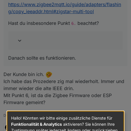
https://www.zigbee2mqtt.io/guide/adapters/flashin
g/copy_ieeaddr.html#zigstar-multi-tool
Hast du insbesondere Punkt
beachtet?
6.
Danach sollte es funktionieren.
Der Kunde bin ich.
Ich habe das Prozedere zig mal wiederholt. Immer und
immer wieder die alte IEEE drin.
Mit Punkt 6, ist da die Zigbee Firmware oder ESP
Firmware gemeint?
Dev of
LightControl
Adapter, Contributor of
HUE
and
DoorBird
Adapter
Hallo! Könnten wir bitte einige zusätzliche Dienste für
Funktionalität & Analytics
aktivieren? Sie können Ihre
3 Antworten
0
Zustimmung später jederzeit ändern oder zurückziehen.