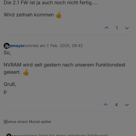
Die 2.1 FW ist ja auch noch nicht fertig....
Wird zeitnah kommen
1
pmayer
schrieb am
7. Feb. 2025, 09:42
zuletzt editiert von
Offline
So,
NVRAM wird seit gestern nach unserem Funktionstest
geleert.
Gruß,
p
4
etwa einem Monat später
Vielen Dank für deine detailierte Erklärung!!
pmayer