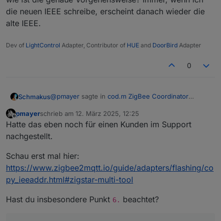
die neuen IEEE schreibe, erscheint danach wieder die
alte IEEE.
Dev of
LightControl
Adapter, Contributor of
HUE
and
DoorBird
Adapter
0
@
pmayer
sagte in
cod.m ZigBee Coordinator
Schmakus
(PoE/non-PoE) - made in Germany
:
pmayer
schrieb am
12. März 2025, 12:25
zuletzt editiert von
Offline
Vielen Dank für deine detailierte Erklärung!!
Hatte das eben noch für einen Kunden im Support
Bin eher bei zigbee2mqtt zu Hause und da lief
nachgestellt.
Hi,
es immer ohne die IEEE neu zu schreiben.
wie ist die genaue Vorgehensweise? Immer, wenn
Schau erst mal hier:
ich die neuen IEEE schreibe, erscheint danach
@
asgothian
sagte in
cod.m ZigBee
https://www.zigbee2mqtt.io/guide/adapters/flashing/co
wieder die alte IEEE.
Coordinator (PoE/non-PoE) - made in
Germany
:
py_ieeaddr.html#zigstar-multi-tool
Hast du insbesondere Punkt
beachtet?
6.
Vorab - ich gehe fest davon aus das ihr
nach eurem Test das NVRam löscht ?