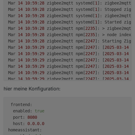
Mar 
14
10
:
59
:
28
 zigbee2mqtt systemd[
1
]: zigbee2mqtt.
Mar 
14
10
:
59
:
28
 zigbee2mqtt systemd[
1
]: Stopped zigb
Mar 
14
10
:
59
:
28
 zigbee2mqtt systemd[
1
]: zigbee2mqtt.
Mar 
14
10
:
59
:
28
 zigbee2mqtt systemd[
1
]: Started zigb
Mar 
14
10
:
59
:
28
 zigbee2mqtt npm[
2235
]: > zigbee2mqtt
Mar 
14
10
:
59
:
28
 zigbee2mqtt npm[
2235
]: > node index.j
Mar 
14
10
:
59
:
28
 zigbee2mqtt npm[
2247
]: Starting Zigbe
Mar 
14
10
:
59
:
29
 zigbee2mqtt npm[
2247
]: [
2025
-
03
-
14
1
Mar 
14
10
:
59
:
29
 zigbee2mqtt npm[
2247
]: [
2025
-
03
-
14
1
Mar 
14
10
:
59
:
29
 zigbee2mqtt npm[
2247
]: [
2025
-
03
-
14
1
Mar 
14
10
:
59
:
29
 zigbee2mqtt npm[
2247
]: [
2025
-
03
-
14
1
Mar 
14
10
:
59
:
29
 zigbee2mqtt npm[
2247
]: [
2025
-
03
-
14
1
Mar 
14
10
:
59
:
29
 zigbee2mqtt npm[
2247
]: [
2025
-
03
-
14
1
Mar 
14
10
:
59
:
29
 zigbee2mqtt npm[
2247
]: [
2025
-
03
-
14
1
hier meine Konfiguration:
Mar 
14
10
:
59
:
29
 zigbee2mqtt npm[
2247
]: [
2025
-
03
-
14
1
Mar 
14
10
:
59
:
29
 zigbee2mqtt npm[
2247
]:     at findTC
Mar 
14
10
:
59
:
29
 zigbee2mqtt npm[
2247
]:     at discov
frontend:
Mar 
14
10
:
59
:
29
 zigbee2mqtt npm[
2247
]:     at Functi
enabled:
true
Mar 
14
10
:
59
:
29
 zigbee2mqtt npm[
2247
]:     at Contro
port:
8080
Mar 
14
10
:
59
:
29
 zigbee2mqtt npm[
2247
]:     at Zigbee
host:
0.0
.0
.0
Mar 
14
10
:
59
:
29
 zigbee2mqtt npm[
2247
]:     at proces
homeassistant: