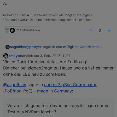
A.
ioBroker auf RPi4 - Hardware soweit wie möglich via Zigbee.
"Shit don't work" ist keine Fehlermeldung, sondern ein Fluch.
2 Antworten
2
@
pmayer
sagte in
cod.m ZigBee Coordinator
Asgothian
(PoE/non-PoE) - made in Germany
:
pmayer
schrieb am
3. Feb. 2025, 11:01
zuletzt editiert von
Offline
Moin,
Vielen Dank für deine detailierte Erklärung!!
Bin eher bei zigbee2mqtt zu Hause und da lief es immer
Hallo Patrick,
mal ne Frage: Bei mir häufen sich die
ohne die IEEE neu zu schreiben.
Supportanfragen, ob man am Coordinator auch
die IEEE Adresse ändern kann.
du liegst da zum Teil falsch. Allerdings ist das ein
@
asgothian
sagte in
cod.m ZigBee Coordinator
Ja, das kann man aber wieso?
"user" Problem.
Vorab - ich gehe fest davon aus das ihr nach eurem
(PoE/non-PoE) - made in Germany
:
Die Leute sagen man müsste das machen,
Test das NVRam löscht ?
wenn man von nem anderen Coordinator
Wenn die User die bisher im Adapter vorgesehene
(zstack) auf unseren Coordinator umziehen will
Vorab - ich gehe fest davon aus das ihr nach eurem
Standard-PanID (16x D) nicht umstellen, dann wird
- um das Neuanlernen zu vermeiden.
bei Koordinatoren die eine IEEE besitzen deren IEEE
Die korrekte Gegenmassnahme ist das eintragen
Test das NVRam löscht ?
Meines wissens reicht es doch die gleiche
als ExtPanID genutzt (abweichend von der
einer eigenen ExtPanID un der Adapter