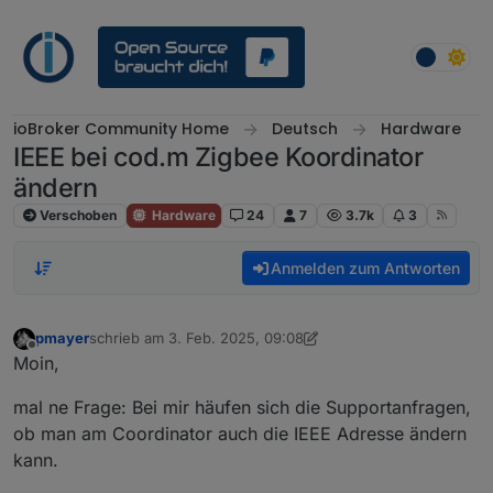
Weiter zum Inhalt
ioBroker Community Home
Deutsch
Hardware
IEEE bei cod.m Zigbee Koordinator
ändern
Verschoben
Hardware
24
7
3.7k
3
Anmelden zum Antworten
pmayer
schrieb am
3. Feb. 2025, 09:08
zuletzt editiert von pmayer
Offline
Moin,
mal ne Frage: Bei mir häufen sich die Supportanfragen,
ob man am Coordinator auch die IEEE Adresse ändern
kann.