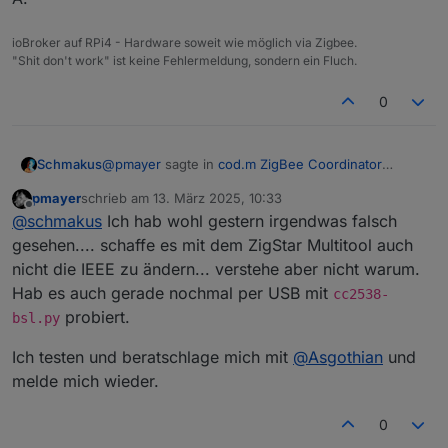
ioBroker auf RPi4 - Hardware soweit wie möglich via Zigbee.
"Shit don't work" ist keine Fehlermeldung, sondern ein Fluch.
0
@
pmayer
sagte in
cod.m ZigBee Coordinator
Schmakus
(PoE/non-PoE) - made in Germany
:
pmayer
schrieb am
13. März 2025, 10:33
zuletzt editiert von
Offline
Hatte das eben noch für einen Kunden im
@
schmakus
Ich hab wohl gestern irgendwas falsch
Support nachgestellt.
gesehen.... schaffe es mit dem ZigStar Multitool auch
Der Kunde bin ich.
nicht die IEEE zu ändern... verstehe aber nicht warum.
Schau erst mal hier:
Ich habe das Prozedere zig mal wiederholt. Immer
Hab es auch gerade nochmal per USB mit
https://www.zigbee2mqtt.io/guide/adapters/fla
und immer wieder die alte IEEE drin.
cc2538-
shing/copy_ieeaddr.html#zigstar-multi-tool
Mit Punkt 6, ist da die Zigbee Firmware oder ESP
probiert.
bsl.py
Firmware gemeint?
Hast du insbesondere Punkt
6.
beachtet?
Ich testen und beratschlage mich mit
@
Asgothian
und
melde mich wieder.
Reflash the firmware on your stick
(this is important, otherwise the
0
coordinator will not use the new