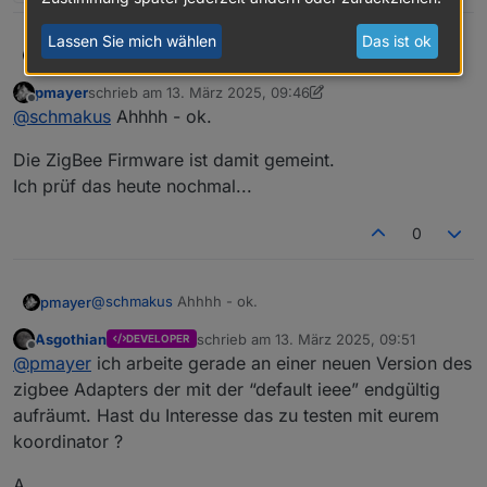
Lassen Sie mich wählen
Das ist ok
@
pmayer
sagte in
cod.m ZigBee Coordinator
Schmakus
(PoE/non-PoE) - made in Germany
:
pmayer
schrieb am
13. März 2025, 09:46
zuletzt editiert von pmayer
Offline
Hatte das eben noch für einen Kunden im
@
schmakus
Ahhhh - ok.
Support nachgestellt.
Der Kunde bin ich.
Die ZigBee Firmware ist damit gemeint.
Schau erst mal hier:
Ich habe das Prozedere zig mal wiederholt. Immer
Ich prüf das heute nochmal...
https://www.zigbee2mqtt.io/guide/adapters/fla
und immer wieder die alte IEEE drin.
shing/copy_ieeaddr.html#zigstar-multi-tool
Mit Punkt 6, ist da die Zigbee Firmware oder ESP
0
Firmware gemeint?
Hast du insbesondere Punkt
6.
beachtet?
@
schmakus
Ahhhh - ok.
pmayer
Reflash the firmware on your stick
(this is important, otherwise the
Asgothian
schrieb am
13. März 2025, 09:51
DEVELOPER
Die ZigBee Firmware ist damit gemeint.
zuletzt editiert von
coordinator will not use the new
Offline
@
pmayer
ich arbeite gerade an einer neuen Version des
Ich prüf das heute nochmal...
ieee address)
zigbee Adapters der mit der “default ieee” endgültig
aufräumt. Hast du Interesse das zu testen mit eurem
Danach sollte es funktionieren.
koordinator ?
A.