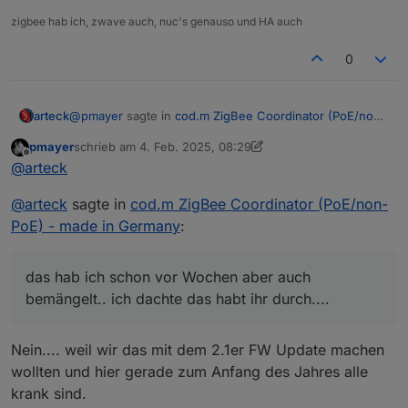
zigbee hab ich, zwave auch, nuc's genauso und HA auch
0
@
pmayer
sagte in
cod.m ZigBee Coordinator (PoE/non-
arteck
PoE) - made in Germany
:
pmayer
schrieb am
4. Feb. 2025, 08:29
zuletzt editiert von pmayer
2. Apr. 2025, 09:29
Offline
Aktuell noch nicht. Wird aber bald kommen - wir
@
arteck
müssen das noch in unser Testscript rein packen,
das hab ich schon vor Wochen aber auch bemängelt..
damit über den Call aus dem Webinterface seit der
@
arteck
sagte in
cod.m ZigBee Coordinator (PoE/non-
ich dachte das habt ihr durch....
2.0er Firmware das NVRAM gelöscht wird.
PoE) - made in Germany
:
das hab ich schon vor Wochen aber auch
bemängelt.. ich dachte das habt ihr durch....
Nein.... weil wir das mit dem 2.1er FW Update machen
wollten und hier gerade zum Anfang des Jahres alle
krank sind.