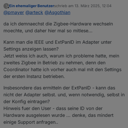
geantwortet.
Ein ehemaliger Benutzer
schrieb am
13. März 2025, 12:04
?
Du könntest noch das hier probieren:
zuletzt editiert von
Offline
@
pmayer
@
arteck
@
Asgothian
@
asgothian
sagte in
cod.m ZigBee Coordinator
da ich demnaechst die Zigbee-Hardware wechseln
(PoE/non-PoE) - made in Germany
:
moechte, und daher hier mal so mitlese...
Wenn die User die bisher im Adapter
vorgesehene Standard-PanID (16x D) nicht
Kann man die IEEE und ExtPanID im Adapter unter
umstellen, dann wird bei Koordinatoren die eine
Settings anzeigen lassen?
IEEE besitzen deren IEEE als ExtPanID genutzt
Jetzt weiss ich auch, warum ich probleme hatte, mein
(abweichend von der Konfiguration). Das
bedeutet das sich dann im NVRam (auf dem
zweites Zigbee in Betrieb zu nehmen, denn den
Koordinator sowie auf der Sicherung im Adapter)
Coordinator hatte ich vorher auch mal mit den Settings
eine andere ExtPanID befindet als in der Adapter-
der ersten Instanz betrieben.
Konfiguration angegeben ist. Da diese in dieser
Situation Hardwarespezifisch ist kann das
Insbesondere das ermitteln der ExtPanID - kann das
natürlich zu Problemen führen, insbesondere
wenn man die Hardware austauschen will.
nicht der Adapter selbst. und, wenn notwendig, selbst in
Die korrekte Gegenmassnahme ist das eintragen
der Konfig eintragen?
einer eigenen ExtPanID un der Adapter
Hinweis fuer den User - dass seine ID von der
Konfiguration. Wenn Das Kind bereits im Brunnen
Hardware ausgelesen wurde ... denke, das mindert
ist - sprich der Adapter schon mit 16D und einem
modernen Koordinator läuft - muss man die im
einige Support anfragen..
NVRam eingetragene ExtPanID ermitteln und