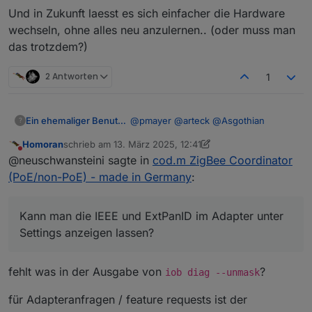
diese im Adapter eintrage. Das iobroker Diag
Und in Zukunft laesst es sich einfacher die Hardware
Skript kann diese ausgeben. Auch ein Blick in die
wechseln, ohne alles neu anzulernen.. (oder muss man
nvbackup.json zeigt diesen Wert.
das trotzdem?)
2 Antworten
1
@
pmayer
@
arteck
@
Asgothian
Ein ehemaliger Benutzer
?
Homoran
schrieb am
13. März 2025, 12:41
da ich demnaechst die Zigbee-
zuletzt editiert von Homoran
Nicht stören
@neuschwansteini sagte in
cod.m ZigBee Coordinator
Hardware wechseln moechte, und
daher hier mal so mitlese...
Kann man die IEEE und ExtPanID im
(PoE/non-PoE) - made in Germany
:
Adapter unter Settings anzeigen
lassen?
Insbesondere das ermitteln der
Jetzt weiss ich auch, warum ich
ExtPanID - kann das nicht der Adapter
Kann man die IEEE und ExtPanID im Adapter unter
probleme hatte, mein zweites Zigbee
selbst. und, wenn notwendig, selbst
Und in Zukunft laesst es sich
Settings anzeigen lassen?
in Betrieb zu nehmen, denn den
in der Konfig eintragen?
einfacher die Hardware wechseln,
Coordinator hatte ich vorher auch mal
Hinweis fuer den User - dass seine ID
ohne alles neu anzulernen.. (oder
mit den Settings der ersten Instanz
von der Hardware ausgelesen wurde
muss man das trotzdem?)
fehlt was in der Ausgabe von
?
iob diag --unmask
betrieben.
... denke, das mindert einige Support
anfragen..
für Adapteranfragen / feature requests ist der