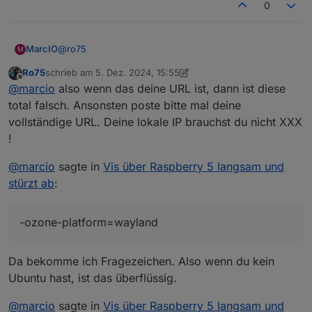
0
@
ro75
MarcIO
M
Ro75
schrieb am
5. Dez. 2024, 15:55
Das ist die Kioskeinstellung bei mir. Dadurch dass der
zuletzt editiert von Ro75
12. Mai 2024, 16:59
Offline
@
marcio
also wenn das deine URL ist, dann ist diese
Browser mir den Error 5 ausgibt und dieser mit
Cookies und Cache zu tun haben kann, habe ich alles
chromium-browser --enable-
total falsch. Ansonsten poste bitte mal deine
mögliche abgeschaltet.
features=UseOzonePlatform --ozone-
vollständige URL. Deine lokale IP brauchst du nicht XXX
platform=wayland --disk-cache-dir=/dev/null --disk-
!
cache-size=0 --clear-data -disable-application-cache -
-media-cache-size=0 --disable-plugins --no-sandbox
@
marcio
sagte in
Vis über Raspberry 5 langsam und
--disable-features=Cookies --clear-cache --incognito
stürzt ab
:
--kiosk
http://XXX.XXX.XXX.206:8282/vis/index.html#Total
-ozone-platform=wayland
Da bekomme ich Fragezeichen. Also wenn du kein
Ubuntu hast, ist das überflüssig.
@
marcio
sagte in
Vis über Raspberry 5 langsam und