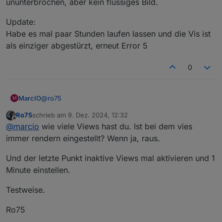
ununterbrochen, aber kein flüssiges Bild.
Update:
Habe es mal paar Stunden laufen lassen und die Vis ist
als einziger abgestürzt, erneut Error 5
0
@
ro75
MarcIO
M
Ro75
schrieb am
9. Dez. 2024, 12:32
Wenn ich mit eben durch die Ansichten tippe,
zuletzt editiert von
Offline
@
marcio
wie viele Views hast du. Ist bei dem vies
bsp. Von der Hauptansicht weiter in eine andere,
dann wieder zurück usw. Oder es ist eben auch
immer rendern eingestellt? Wenn ja, raus.
nach einer Zeit so unabhängig von meinen
Aktionen.
Und der letzte Punkt inaktive Views mal aktivieren und 1
Ja zwei Bilder sind drinnen. 1x 1700x1000px und
Minute einstellen.
1x 2000x1200px. Die sind aber nach meinem
Gefühl eher unproblematisch nach dem ich das
Testweise.
Häkchen bei "Update nach Viewwechsel"
rausgenommen habe. Die Bilder laden somit nur
Ro75
einmal beim Start und sind danach problemlos
wieder aufzurufen.