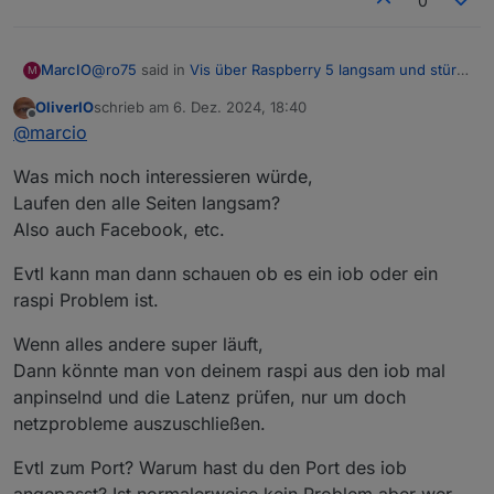
0
@
ro75
said in
Vis über Raspberry 5 langsam und stürzt
MarcIO
M
ab
:
OliverIO
schrieb am
6. Dez. 2024, 18:40
Bei mir läuft Chromium. Ich habe es auch mal mit
zuletzt editiert von
Offline
@
marcio
Firefox probiert, war aber nicht besser.
Was genau an der URL ist falsch?
Was mich noch interessieren würde,
Ohne diesen Abschnitt hatte es leider auch nicht
Laufen den alle Seiten langsam?
funktioniert.
Also auch Facebook, etc.
-ozone-platform=wayland
Evtl kann man dann schauen ob es ein iob oder ein
raspi Problem ist.
Update:
also ich habe dein Befehl mal probiert und es läuft
Wenn alles andere super läuft,
irgendwie im Gesamten etwas langsamer als zuvor.
Dann könnte man von deinem raspi aus den iob mal
Manche Ansichten switchen in paar Sekunden aber
anpinselnd und die Latenz prüfen, nur um doch
spätestens nach dem 3. Klick lädt es mehrere Minuten
lang. Aber so die Visualisierung ist halt etwas träger.
netzprobleme auszuschließen.
Browserabsturz hatte ich bisher nicht, das schonmal
das gute hierbei.
Evtl zum Port? Warum hast du den Port des iob