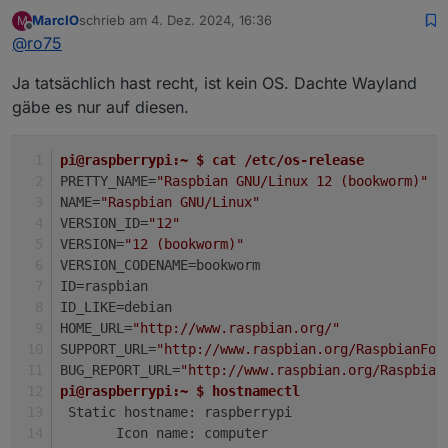
MarcIO
schrieb am
4. Dez. 2024, 16:36
M
zuletzt editiert von
Offline
@
ro75
Ja tatsächlich hast recht, ist kein OS. Dachte Wayland
gäbe es nur auf diesen.
pi@raspberrypi:~ $ cat /etc/os-release 
PRETTY_NAME=
"Raspbian GNU/Linux 12 (bookworm)"
NAME=
"Raspbian GNU/Linux"
VERSION_ID=
"12"
VERSION=
"12 (bookworm)"
VERSION_CODENAME=bookworm
ID=raspbian
ID_LIKE=debian
HOME_URL=
"http://www.raspbian.org/"
SUPPORT_URL=
"http://www.raspbian.org/RaspbianFor
BUG_REPORT_URL=
"http://www.raspbian.org/Raspbian
pi@raspberrypi:~ $ hostnamectl
 Static hostname: raspberrypi
       Icon name: computer