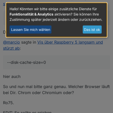
stürzt ab
:
Hallo! Könnten wir bitte einige zusätzliche Dienste für
Funktionalität & Analytics
aktivieren? Sie können Ihre
--media-cache-size=0
Zustimmung später jederzeit ändern oder zurückziehen.
Lassen Sie mich wählen
Das ist ok
Da wird es wohl schon langsam sein.
@
marcio
sagte in
Vis über Raspberry 5 langsam und
stürzt ab
:
--disk-cache-size=0
hier auch
So und nun mal bitte ganz genau. Welcher Browser läuft
bei Dir. Chrom oder Chromium oder?
Ro75.
EDIT: So sollte es reichen