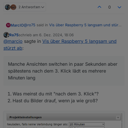
EDIT: So sollte es reichen
2 Antworten
0
@
ro75
said in
Vis über Raspberry 5 langsam und stürzt
MarcIO
M
ab
:
Ro75
schrieb am
6. Dez. 2024, 18:06
Bei mir läuft Chromium. Ich habe es auch mal mit
zuletzt editiert von
Offline
@
marcio
sagte in
Vis über Raspberry 5 langsam und
Firefox probiert, war aber nicht besser.
Was genau an der URL ist falsch?
stürzt ab
:
Ohne diesen Abschnitt hatte es leider auch nicht
funktioniert.
Manche Ansichten switchen in paar Sekunden aber
spätestens nach dem 3. Klick lädt es mehrere
-ozone-platform=wayland
Minuten lang
Update:
Was meinst du mit "nach dem 3. Klick"?
also ich habe dein Befehl mal probiert und es läuft
irgendwie im Gesamten etwas langsamer als zuvor.
Hast du Bilder drauf, wenn ja wie groß?
Manche Ansichten switchen in paar Sekunden aber
spätestens nach dem 3. Klick lädt es mehrere Minuten
lang. Aber so die Visualisierung ist halt etwas träger.
Browserabsturz hatte ich bisher nicht, das schonmal
das gute hierbei.