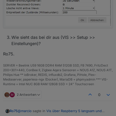
Wie sieht das bei dir aus (VIS >> Setup >>
Einstellungen)?
Ro75.
SERVER = Beelink U59 16GB DDR4 RAM 512GB SSD, FB 7490, FritzDect
200+301+440, ConBee II, Zigbee Aqara Sensoren + NOUS A1Z, NOUS A1T,
Philips Hue ** ioBroker, REDIS, influxdb2, Grafana, PiHole, Plex-
Mediaserver, paperless-ngx (Docker), MariaDB + phpmyadmin *** VIS-
Runtime = Intel NUC 8GB RAM 128GB SSD + 24" Touchscreen
M
2 Antworten
0
@
marcio
sagte in
Vis über Raspberry 5 langsam und
Ro75
stürzt ab
: