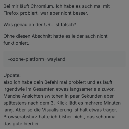
Bei mir läuft Chromium. Ich habe es auch mal mit
Firefox probiert, war aber nicht besser.
Da bekomme ich Fragezeichen. Also wenn du kein
Ubuntu hast, ist das überflüssig.
Was genau an der URL ist falsch?
@
marcio
sagte in
Vis über Raspberry 5 langsam und
stürzt ab
:
Ohne diesen Abschnitt hatte es leider auch nicht
--media-cache-size=0
funktioniert.
Da wird es wohl schon langsam sein.
-ozone-platform=wayland
@
marcio
sagte in
Vis über Raspberry 5 langsam und
stürzt ab
:
Update:
--disk-cache-size=0
also ich habe dein Befehl mal probiert und es läuft
irgendwie im Gesamten etwas langsamer als zuvor.
Manche Ansichten switchen in paar Sekunden aber
hier auch
spätestens nach dem 3. Klick lädt es mehrere Minuten
So und nun mal bitte ganz genau. Welcher Browser läuft
lang. Aber so die Visualisierung ist halt etwas träger.
bei Dir. Chrom oder Chromium oder?
Browserabsturz hatte ich bisher nicht, das schonmal
Ro75.
das gute hierbei.