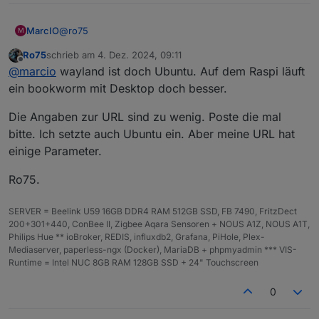
@
ro75
MarcIO
M
Ro75
schrieb am
4. Dez. 2024, 09:11
ist ein Raspberry 5 4GB RAM OS Wayland. Raspi läuft
zuletzt editiert von
Offline
@
marcio
wayland ist doch Ubuntu. Auf dem Raspi läuft
ausschließlich über Ethernet und ruft die Vis direkt im
Kiosk Mode über die IP des Servers im Chromium auf.
ein bookworm mit Desktop doch besser.
Läuft auf 64GB SD-Karte und hat ne aktuelle Temp.
62°C
Die Angaben zur URL sind zu wenig. Poste die mal
bitte. Ich setzte auch Ubuntu ein. Aber meine URL hat
einige Parameter.
Ro75.
SERVER = Beelink U59 16GB DDR4 RAM 512GB SSD, FB 7490, FritzDect
200+301+440, ConBee II, Zigbee Aqara Sensoren + NOUS A1Z, NOUS A1T,
Philips Hue ** ioBroker, REDIS, influxdb2, Grafana, PiHole, Plex-
Mediaserver, paperless-ngx (Docker), MariaDB + phpmyadmin *** VIS-
Runtime = Intel NUC 8GB RAM 128GB SSD + 24" Touchscreen
0