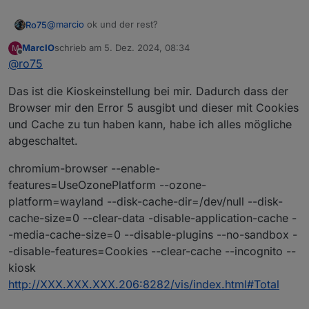
pi@raspberrypi:~ $ hostnamectl

 Static hostname: raspberrypi

@
marcio
ok und der rest?
Ro75
       Icon name: computer

      Machine ID: 23136241cb0a455bb5779d764d83
MarcIO
schrieb am
5. Dez. 2024, 08:34
M
Ro75.
zuletzt editiert von
         Boot ID: cfb967d3ffc645fe96eb44564975
Offline
@
ro75
Operating System: Raspbian GNU/Linux 12 (bookw
          Kernel: Linux 6.6.51+rpt-rpi-v8

Das ist die Kioskeinstellung bei mir. Dadurch dass der
Browser mir den Error 5 ausgibt und dieser mit Cookies
und Cache zu tun haben kann, habe ich alles mögliche
abgeschaltet.
chromium-browser --enable-
features=UseOzonePlatform --ozone-
platform=wayland --disk-cache-dir=/dev/null --disk-
cache-size=0 --clear-data -disable-application-cache -
-media-cache-size=0 --disable-plugins --no-sandbox -
-disable-features=Cookies --clear-cache --incognito --
kiosk
http://XXX.XXX.XXX.206:8282/vis/index.html#Total