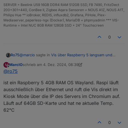
SERVER = Beelink U59 16GB DDR4 RAM 512GB SSD, FB 7490, FritzDect
200+301+440, ConBee II, Zigbee Aqara Sensoren + NOUS A1Z, NOUS A1T,
Philips Hue ** ioBroker, REDIS, influxdb2, Grafana, PiHole, Plex-
Mediaserver, paperless-ngx (Docker), MariaDB + phpmyadmin *** VIS-
Runtime = Intel NUC 8GB RAM 128GB SSD + 24" Touchscreen
0
@
marcio
sagte in
Vis über Raspberry 5 langsam und
Ro75
stürzt ab
:
MarcIO
schrieb am
4. Dez. 2024, 08:39
M
zuletzt editiert von MarcIO
12. Apr. 2024, 09:40
Offline
@
ro75
nur am Raspi kommt es regelmäßig zu einer
Fehlermeldung
gut dann alle technischen Daten zum Raspi, inkl.
ist ein Raspberry 5 4GB RAM OS Wayland. Raspi läuft
Betriebssystem. Anbindung Netzwerk, Temperatur,
ausschließlich über Ethernet und ruft die Vis direkt im
SSD/SD-Karte. Aufruf URL...
Ro75.
Kiosk Mode über die IP des Servers im Chromium auf.
Läuft auf 64GB SD-Karte und hat ne aktuelle Temp.
62°C
0