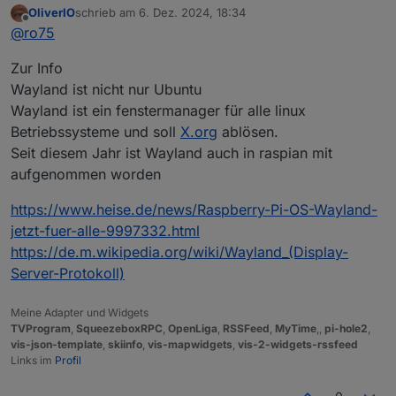
OliverIO
schrieb am
6. Dez. 2024, 18:34
zuletzt editiert von
Offline
Manche Ansichten switchen in paar Sekunden aber
@
ro75
spätestens nach dem 3. Klick lädt es mehrere
Was meinst du mit "nach dem 3. Klick"?
Minuten lang
Zur Info
Hast du Bilder drauf, wenn ja wie groß?
Wayland ist nicht nur Ubuntu
Wayland ist ein fenstermanager für alle linux
Betriebssysteme und soll
X.org
ablösen.
Seit diesem Jahr ist Wayland auch in raspian mit
aufgenommen worden
https://www.heise.de/news/Raspberry-Pi-OS-Wayland-
Wie sieht das bei dir aus (VIS >> Setup >>
jetzt-fuer-alle-9997332.html
Ro75.
Einstellungen)?
https://de.m.wikipedia.org/wiki/Wayland_(Display-
Server-Protokoll)
Meine Adapter und Widgets
TVProgram
,
SqueezeboxRPC
,
OpenLiga
,
RSSFeed
,
MyTime
,,
pi-hole2
,
vis-json-template
,
skiinfo
,
vis-mapwidgets
,
vis-2-widgets-rssfeed
Links im
Profil