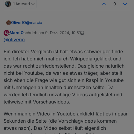
1 Antwort
0
@
marcio
OliverIO
MarcIO
schrieb am
9. Dez. 2024, 10:51
M
Was mich noch interessieren würde,
zuletzt editiert von MarcIO
12. Sept. 2024, 13:56
Offline
@
oliverio
Laufen den alle Seiten langsam?
Also auch Facebook, etc.
Evtl kann man dann schauen ob es ein iob oder ein
Ein direkter Vergleich ist halt etwas schwieriger finde
raspi Problem ist.
Wenn alles andere super läuft,
ich. Ich habe mich mal durch Wikipedia geklickt und
Dann könnte man von deinem raspi aus den iob mal
das war recht zufriedenstellend. Das gleiche natürlich
anpinselnd und die Latenz prüfen, nur um doch
Evtl zum Port? Warum hast du den Port des iob
nicht bei Youtube, da war es etwas träger, aber stellt
netzprobleme auszuschließen.
angepasst? Ist normalerweise kein Problem aber wer
sich eben die Frage wie gut sich ein Raspi in Youtube
weiß. Von deinem anderen Rechner scheint es ja gut
Dann kannst du auf deinen raspi mal top laufen lassen
zu laufen.
um die Auslastung und speicherverbrauch mal zu
mit Unmengen an Inhalten durchsetzen sollte. Da
überwachen. Wer weiß was da sonst noch drauf läuft.
werden letztendlich unzählige Videos aufgelistet und
teilweise mit Vorschauvideos.
Wenn man ein Video in Youtube anklickt lädt es in paar
Sekunden die Seite (die Vorschlagvideos kommen
etwas nach). Das Video selbst läuft eigentlich