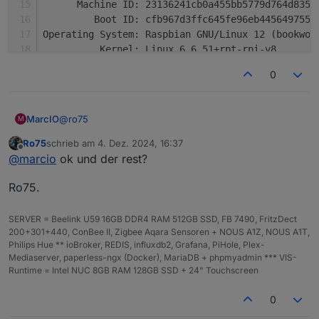
      Machine ID: 23136241cb0a455bb5779d764d835f
         Boot ID: cfb967d3ffc645fe96eb4456497559
Operating System: Raspbian GNU/Linux 12 (bookwor
          Kernel: Linux 6.6.51+rpt-rpi-v8
    Architecture: arm64
0
@
ro75
MarcIO
M
Ro75
schrieb am
4. Dez. 2024, 16:37
Ja tatsächlich hast recht, ist kein OS. Dachte Wayland
zuletzt editiert von
Offline
@
marcio
ok und der rest?
gäbe es nur auf diesen.
pi@raspberrypi:~ $ cat /etc/os-release 

Ro75.
PRETTY_NAME="Raspbian GNU/Linux 12 (bookworm)"
NAME="Raspbian GNU/Linux"

VERSION_ID="12"

SERVER = Beelink U59 16GB DDR4 RAM 512GB SSD, FB 7490, FritzDect
VERSION="12 (bookworm)"

200+301+440, ConBee II, Zigbee Aqara Sensoren + NOUS A1Z, NOUS A1T,
VERSION_CODENAME=bookworm

Philips Hue ** ioBroker, REDIS, influxdb2, Grafana, PiHole, Plex-
ID=raspbian

Mediaserver, paperless-ngx (Docker), MariaDB + phpmyadmin *** VIS-
ID_LIKE=debian

Runtime = Intel NUC 8GB RAM 128GB SSD + 24" Touchscreen
HOME_URL="http://www.raspbian.org/"

SUPPORT_URL="http://www.raspbian.org/RaspbianF
0
BUG_REPORT_URL="http://www.raspbian.org/Raspbi