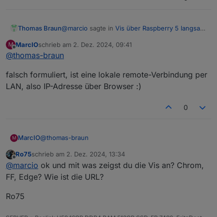
@
marcio
sagte in
Vis über Raspberry 5 langsam
Thomas Braun
und stürzt ab
:
MarcIO
schrieb am
2. Dez. 2024, 09:41
M
zuletzt editiert von
Offline
@
thomas-braun
Der Raspi greift auf den Iob remote über
meinen Server
Per RDP/VNC?
falsch formuliert, ist eine lokale remote-Verbindung per
Lass das doch sein und mach eine http-
LAN, also IP-Adresse über Browser :)
Verbindung zur vis auf
0
@
thomas-braun
MarcIO
M
Ro75
schrieb am
2. Dez. 2024, 13:34
falsch formuliert, ist eine lokale remote-Verbindung
zuletzt editiert von
Offline
@
marcio
ok und mit was zeigst du die Vis an? Chrom,
per LAN, also IP-Adresse über Browser :)
FF, Edge? Wie ist die URL?
Ro75