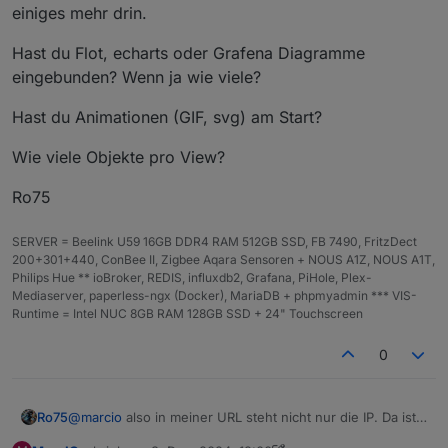
einiges mehr drin.
Hast du Flot, echarts oder Grafena Diagramme
eingebunden? Wenn ja wie viele?
Hast du Animationen (GIF, svg) am Start?
Wie viele Objekte pro View?
Ro75
SERVER = Beelink U59 16GB DDR4 RAM 512GB SSD, FB 7490, FritzDect
200+301+440, ConBee II, Zigbee Aqara Sensoren + NOUS A1Z, NOUS A1T,
Philips Hue ** ioBroker, REDIS, influxdb2, Grafana, PiHole, Plex-
Mediaserver, paperless-ngx (Docker), MariaDB + phpmyadmin *** VIS-
Runtime = Intel NUC 8GB RAM 128GB SSD + 24" Touchscreen
0
@
marcio
also in meiner URL steht nicht nur die IP. Da ist
Ro75
einiges mehr drin.