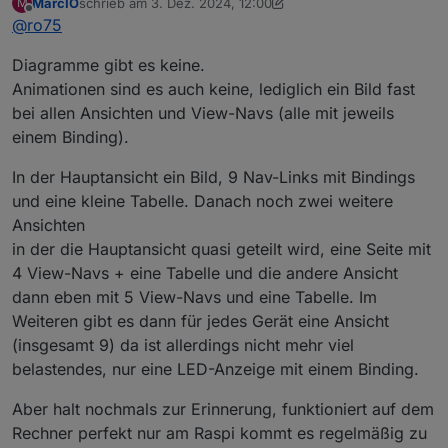
MarcIO
schrieb am
3. Dez. 2024, 12:00
M
Hast du Flot, echarts oder Grafena Diagramme
zuletzt editiert von MarcIO
12. März 2024, 13:01
Offline
@
ro75
eingebunden? Wenn ja wie viele?
Hast du Animationen (GIF, svg) am Start?
Diagramme gibt es keine.
Wie viele Objekte pro View?
Animationen sind es auch keine, lediglich ein Bild fast
bei allen Ansichten und View-Navs (alle mit jeweils
Ro75
einem Binding).
In der Hauptansicht ein Bild, 9 Nav-Links mit Bindings
und eine kleine Tabelle. Danach noch zwei weitere
Ansichten
in der die Hauptansicht quasi geteilt wird, eine Seite mit
4 View-Navs + eine Tabelle und die andere Ansicht
dann eben mit 5 View-Navs und eine Tabelle. Im
Weiteren gibt es dann für jedes Gerät eine Ansicht
(insgesamt 9) da ist allerdings nicht mehr viel
belastendes, nur eine LED-Anzeige mit einem Binding.
Aber halt nochmals zur Erinnerung, funktioniert auf dem
Rechner perfekt nur am Raspi kommt es regelmäßig zu