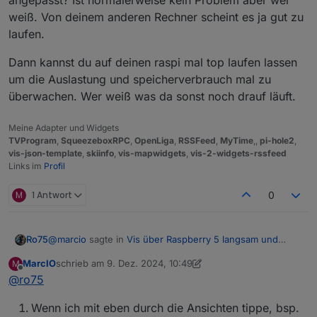
angepasst? Ist normalerweise kein Problem aber wer
weiß. Von deinem anderen Rechner scheint es ja gut zu
laufen.
Dann kannst du auf deinen raspi mal top laufen lassen
um die Auslastung und speicherverbrauch mal zu
überwachen. Wer weiß was da sonst noch drauf läuft.
Meine Adapter und Widgets
TVProgram
,
SqueezeboxRPC
,
OpenLiga
,
RSSFeed
,
MyTime
,,
pi-hole2
,
vis-json-template
,
skiinfo
,
vis-mapwidgets
,
vis-2-widgets-rssfeed
Links im
Profil
M
1 Antwort
0
@
marcio
sagte in
Vis über Raspberry 5 langsam und
Ro75
stürzt ab
:
MarcIO
schrieb am
9. Dez. 2024, 10:49
M
zuletzt editiert von MarcIO
12. Sept. 2024, 12:12
Offline
@
ro75
Manche Ansichten switchen in paar Sekunden aber
spätestens nach dem 3. Klick lädt es mehrere
Was meinst du mit "nach dem 3. Klick"?
Minuten lang
Wenn ich mit eben durch die Ansichten tippe, bsp.
Hast du Bilder drauf, wenn ja wie groß?