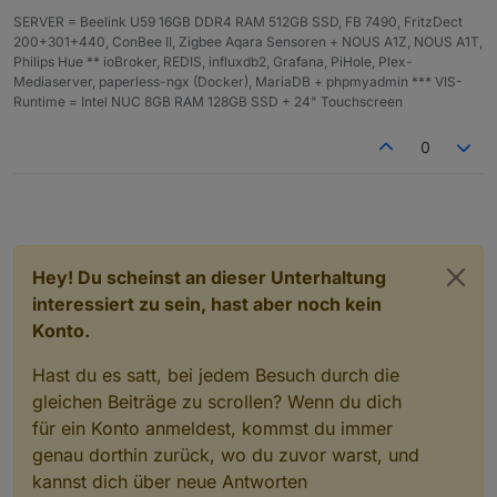
Schaut bei mir so aus:
SERVER = Beelink U59 16GB DDR4 RAM 512GB SSD, FB 7490, FritzDect
200+301+440, ConBee II, Zigbee Aqara Sensoren + NOUS A1Z, NOUS A1T,
Philips Hue ** ioBroker, REDIS, influxdb2, Grafana, PiHole, Plex-
Mediaserver, paperless-ngx (Docker), MariaDB + phpmyadmin *** VIS-
Runtime = Intel NUC 8GB RAM 128GB SSD + 24" Touchscreen
0
Hey! Du scheinst an dieser Unterhaltung
interessiert zu sein, hast aber noch kein
Konto.
Hast du es satt, bei jedem Besuch durch die
gleichen Beiträge zu scrollen? Wenn du dich
für ein Konto anmeldest, kommst du immer
genau dorthin zurück, wo du zuvor warst, und
kannst dich über neue Antworten