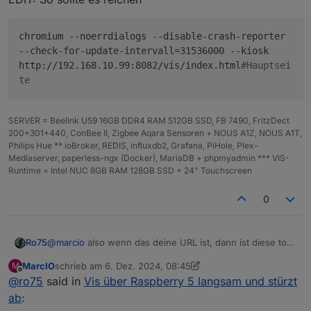
chromium --noerrdialogs --disable-crash-reporter
--check-for-update-intervall=31536000 --kiosk
http://192.168.10.99:8082/vis/index.html
#Hauptsei
te
SERVER = Beelink U59 16GB DDR4 RAM 512GB SSD, FB 7490, FritzDect
200+301+440, ConBee II, Zigbee Aqara Sensoren + NOUS A1Z, NOUS A1T,
Philips Hue ** ioBroker, REDIS, influxdb2, Grafana, PiHole, Plex-
Mediaserver, paperless-ngx (Docker), MariaDB + phpmyadmin *** VIS-
Runtime = Intel NUC 8GB RAM 128GB SSD + 24" Touchscreen
0
@
marcio
also wenn das deine URL ist, dann ist diese total
Ro75
falsch. Ansonsten poste bitte mal deine vollständige URL.
MarcIO
schrieb am
6. Dez. 2024, 08:45
M
Deine lokale IP brauchst du nicht XXX !
@
marcio
sagte in
Vis über Raspberry 5 langsam und
zuletzt editiert von MarcIO
12. Juni 2024, 11:49
Offline
@
ro75
said in
Vis über Raspberry 5 langsam und stürzt
stürzt ab
:
ab
:
-ozone-platform=wayland