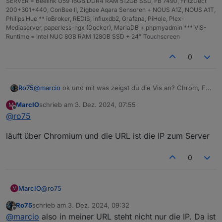
SERVER = Beelink U59 16GB DDR4 RAM 512GB SSD, FB 7490, FritzDect
200+301+440, ConBee II, Zigbee Aqara Sensoren + NOUS A1Z, NOUS A1T,
Philips Hue ** ioBroker, REDIS, influxdb2, Grafana, PiHole, Plex-
Mediaserver, paperless-ngx (Docker), MariaDB + phpmyadmin *** VIS-
Runtime = Intel NUC 8GB RAM 128GB SSD + 24" Touchscreen
0
@
marcio
ok und mit was zeigst du die Vis an? Chrom, FF,
Ro75
Edge? Wie ist die URL?
MarcIO
schrieb am
3. Dez. 2024, 07:55
M
Ro75
zuletzt editiert von
Offline
@
ro75
läuft über Chromium und die URL ist die IP zum Server
0
@
ro75
MarcIO
M
Ro75
schrieb am
3. Dez. 2024, 09:32
läuft über Chromium und die URL ist die IP zum Server
zuletzt editiert von
Offline
@
marcio
also in meiner URL steht nicht nur die IP. Da ist