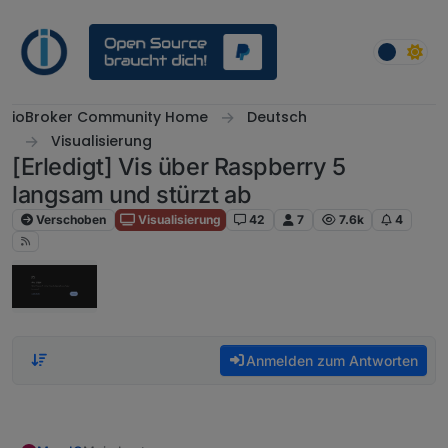
Weiter zum Inhalt
ioBroker Community Home
Deutsch
Visualisierung
[Erledigt] Vis über Raspberry 5
langsam und stürzt ab
Verschoben
Visualisierung
42
7
7.6k
4
Anmelden zum Antworten