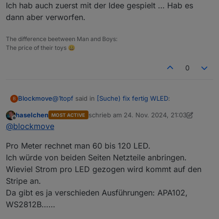
Ich hab auch zuerst mit der Idee gespielt … Hab es
Man könnte es auch in einen klaren Schlauch packen
dann aber verworfen.
und die Enden abdichten. Der Controller muß natürlich
ins Trockne.
The difference beetween Man and Boys:
The price of their toys 😀
0
@
1topf
said in
[Suche) fix fertig WLED
:
Blockmove
B
haselchen
schrieb am
24. Nov. 2024, 21:03
MOST ACTIVE
zuletzt editiert von haselchen
Offline
Man könnte es auch in einen klaren Schlauch
@
blockmove
packen und die Enden abdichten.
20m sind wieviele LEDs?
Pro Meter rechnet man 60 bis 120 LED.
Und das sind dann wieviel Watt?
Ich würde von beiden Seiten Netzteile anbringen.
Ich hab auch zuerst mit der Idee gespielt … Hab es
Wieviel Strom pro LED gezogen wird kommt auf den
dann aber verworfen.
Stripe an.
Da gibt es ja verschieden Ausführungen: APA102,
WS2812B……