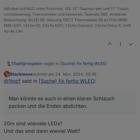
ref=ppx_yo2ov_dt_b_fed_asin_title
und im Garten verbaut,
in Aluprofilen und überdacht wie in deinem Video.
ioBroker auf NUC unter Proxmox; VIS: 12" Touchscreen und 17" Touch;
Bedienen tu ich es der Einfachheit halber mit
Lichtsteuerung, Thermometer und Sensoren: Tasmota (39); Ambiente
Fernbedienung od. App. In ioBroker habe ich es mit dem
Beleuchtung: WLED (9); Heizung: DECT Thermostate (9) an Fritz 6690;
TUYA-Adapter gebracht, schalte es damit aber nur AN
EMS-ESP; 1 Echo V2; 3 Echo DOT; 1 Echo Connect; 2 Echo Show 5; Unifi
und AUS (mit Alexa).
Ap-Ac Lite.
Man könnte es auch in einen klaren Schlauch packen
und die Enden abdichten. Der Controller muß natürlich
1
ins Trockne.
@
negalein
sagte in
[Suche) fix fertig WLED
:
1Topf
Blockmove
schrieb am
24. Nov. 2024, 20:45
B
zuletzt editiert von
Offline
@
1topf
said in
sowas wie hier zB
[Suche) fix fertig WLED
:
1630444438364-img-1786-1-1.m4v
Auspacken und loslegen geht eigentlich nur mit TUYA.
Ich hab mir letztes Jahr das hier gekauft:
Man könnte es auch in einen klaren Schlauch
https://www.amazon.de/dp/B09YNKXK3H?
packen und die Enden abdichten.
ref=ppx_yo2ov_dt_b_fed_asin_title
und im Garten verbaut,
in Aluprofilen und überdacht wie in deinem Video.
Bedienen tu ich es der Einfachheit halber mit
20m sind wieviele LEDs?
Fernbedienung od. App. In ioBroker habe ich es mit dem
Und das sind dann wieviel Watt?
TUYA-Adapter gebracht, schalte es damit aber nur AN
und AUS (mit Alexa).