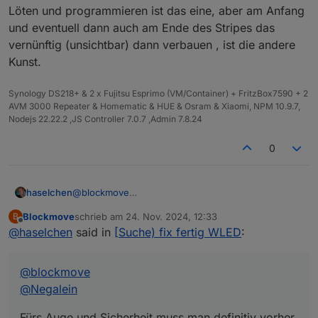
Übergängen eine Fummelei.
Löten und programmieren ist das eine, aber am Anfang
Bei mir sitzen Netzteile und Controller im
und eventuell dann auch am Ende des Stripes das
Innenbereich (Keller). Die Gehäuse habe ich mit
vernünftig (unsichtbar) dann verbauen , ist die andere
dem 3D-Drucker gedruckt.
Kunst.
Wenn das Alles im Aussenbereich untergracht
werden muß, dann ist das auch nochmal ne
Herausforderung. Gerade in Hinblick auf
Synology DS218+ & 2 x Fujitsu Esprimo (VM/Container) + FritzBox7590 + 2
Zugänglichkeit.
AVM 3000 Repeater & Homematic & HUE & Osram & Xiaomi, NPM 10.9.7,
Nodejs 22.22.2 ,JS Controller 7.0.7 ,Admin 7.8.24
0
@
blockmove
haselchen
@
Negalein
Blockmove
schrieb am
24. Nov. 2024, 12:33
B
Fürs Auge und Sicherheit muss man definitiv vorher
zuletzt editiert von
Offline
@
haselchen
said in
[Suche) fix fertig WLED
:
planen , wo die Einspeisegeräte (ESP32 oder 8266
, Kabel, Netzteil…) ihren Platz finden.
Löten und programmieren ist das eine, aber am
@
blockmove
Anfang und eventuell dann auch am Ende des
Stripes das vernünftig (unsichtbar) dann verbauen ,
@
Negalein
ist die andere Kunst.
Fürs Auge und Sicherheit muss man definitiv vorher