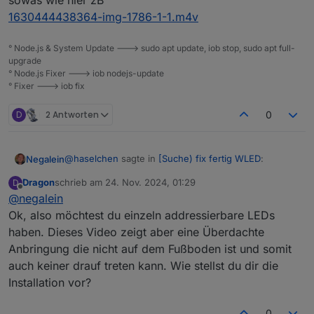
sowas wie hier zB
1630444438364-img-1786-1-1.m4v
° Node.js & System Update ---> sudo apt update, iob stop, sudo apt full-
upgrade
° Node.js Fixer ---> iob nodejs-update
° Fixer ---> iob fix
D
2 Antworten
0
@
haselchen
sagte in
[Suche) fix fertig WLED
:
Negalein
Dragon
schrieb am
24. Nov. 2024, 01:29
D
zuletzt editiert von
Offline
@
negalein
Wichtig wäre auch zu wissen, ob die LEDs
einzeln adressierbar sein sollen?
Ok, also möchtest du einzeln addressierbare LEDs
sowas wie hier zB
haben. Dieses Video zeigt aber eine Überdachte
1630444438364-img-1786-1-1.m4v
Anbringung die nicht auf dem Fußboden ist und somit
auch keiner drauf treten kann. Wie stellst du dir die
Installation vor?
0