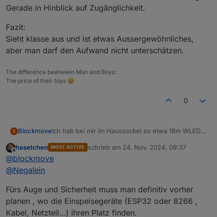
Gerade in Hinblick auf Zugänglichkeit.
Fazit:
Sieht klasse aus und ist etwas Aussergewöhnliches,
aber man darf den Aufwand nicht unterschätzen.
The difference beetween Man and Boys:
The price of their toys 😀
0
Ich hab bei mir im Haussockel so etwa 18m WLED
Blockmove
B
als Aussenbeleuchtung verbaut.
haselchen
schrieb am
24. Nov. 2024, 09:37
MOST ACTIVE
Mit WLED auf nen ESP flashen und 3 Drähte
Fazit:
zuletzt editiert von
Offline
@
blockmove
hinlöten ist es nicht getan.
Sieht klasse aus und ist etwas
Aufgeteilt ist das Ganze auf 4 Stripes mit jeweils
Aussergewöhnliches, aber man darf den Aufwand
@
Negalein
eigenen Controller und Netzteil.
nicht unterschätzen.
Die Stripes sitzen in einem Aluprofil, das in den
Fürs Auge und Sicherheit muss man definitiv vorher
Sockel eingeputzt wurde. Am Anfang des eines
planen , wo die Einspeisegeräte (ESP32 oder 8266 ,
jeden Stripes mit 5m wird eingespeist.
Kabel, Netzteil…) ihren Platz finden.
Wenn du 20m am Stück hast, dann gibt es bei den