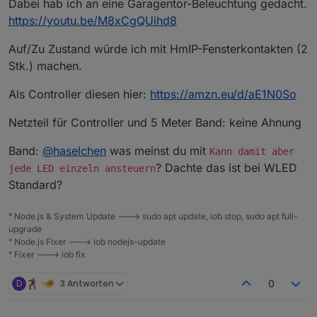
Dabei hab ich an eine Garagentor-Beleuchtung gedacht.
https://youtu.be/M8xCgQUihd8
Auf/Zu Zustand würde ich mit HmIP-Fensterkontakten (2
Stk.) machen.
Als Controller diesen hier:
https://amzn.eu/d/aE1N0So
Netzteil für Controller und 5 Meter Band: keine Ahnung
Band:
@
haselchen
was meinst du mit
Kann damit aber
? Dachte das ist bei WLED
jede LED einzeln ansteuern
Standard?
° Node.js & System Update ---> sudo apt update, iob stop, sudo apt full-
upgrade
° Node.js Fixer ---> iob nodejs-update
° Fixer ---> iob fix
D
3 Antworten
0