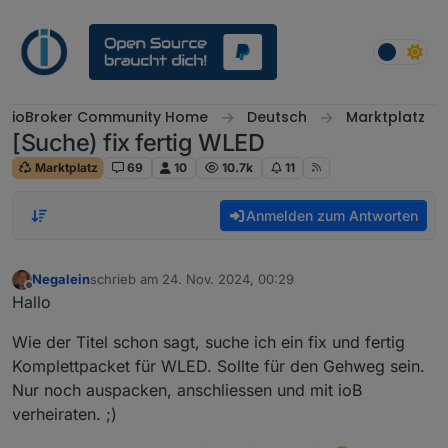
Weiter zum Inhalt
ioBroker Community Home
Deutsch
Marktplatz
[Suche) fix fertig WLED
Marktplatz
69
10
10.7k
11
Anmelden zum Antworten
Negalein
schrieb am
24. Nov. 2024, 00:29
zuletzt editiert von
Offline
Hallo
Wie der Titel schon sagt, suche ich ein fix und fertig
Komplettpacket für WLED. Sollte für den Gehweg sein.
Nur noch auspacken, anschliessen und mit ioB
verheiraten. ;)