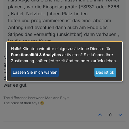
planen , wo die Einspeisegeräte (ESP32 oder 8266
, Kabel, Netzteil…) ihren Platz finden.
Löten und programmieren ist das eine, aber am
Anfang und eventuell dann auch am Ende des
Stripes das vernünftig (unsichtbar) dann verbauen ,
ist die andere Kunst.
Hallo! Könnten wir bitte einige zusätzliche Dienste für
Funktionalität & Analytics
aktivieren? Sie können Ihre
Mit ESP8266 habe ich keine guten erfahrungen
Zustimmung später jederzeit ändern oder zurückziehen.
gemacht.
Da gab's Probleme mit der WLAN-Stabilität. Ich hab
Lassen Sie mich wählen
Das ist ok
dann neue Controller mit ESP32 verwendet und dann
war es gut.
The difference beetween Man and Boys:
The price of their toys 😀
0