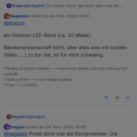
Dragon
@
negalein
Du musst schon genauer sein was du
D
möchtest. Soll es ein LED Band sein, sollen es Steine
Negalein
schrieb am
24. Nov. 2024, 00:41
sein. Was hast du vor? Einen ESP beschreiben und ein
zuletzt editiert von
Offline
@
dragon
LED Band dran machen ist ja jetzt keine
Raketenwissenschaft.
ein Outdoor-LED-Band (ca. 20 Meter).
Raketenwissenschaft nicht, aber alles was mit basteln
(löten, ...) zu tun hat, ist für mich schwierig.
° Node.js & System Update ---> sudo apt update, iob stop, sudo apt full-
upgrade
° Node.js Fixer ---> iob nodejs-update
° Fixer ---> iob fix
0
@
dragon
Negalein
Dragon
schrieb am
24. Nov. 2024, 00:42
D
ein Outdoor-LED-Band (ca. 20 Meter).
zuletzt editiert von
Offline
@
negalein
Poste doch mal die Komponenten. Die