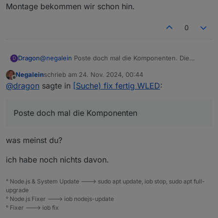
Raketenwissenschaft nicht, aber alles was mit basteln
Montage bekommen wir schon hin.
(löten, ...) zu tun hat, ist für mich schwierig.
0
Dragon
@
negalein
Poste doch mal die Komponenten. Die
D
Montage bekommen wir schon hin.
Negalein
schrieb am
24. Nov. 2024, 00:44
zuletzt editiert von
Offline
@
dragon
sagte in
[Suche) fix fertig WLED
:
Poste doch mal die Komponenten
was meinst du?
ich habe noch nichts davon.
° Node.js & System Update ---> sudo apt update, iob stop, sudo apt full-
upgrade
° Node.js Fixer ---> iob nodejs-update
° Fixer ---> iob fix