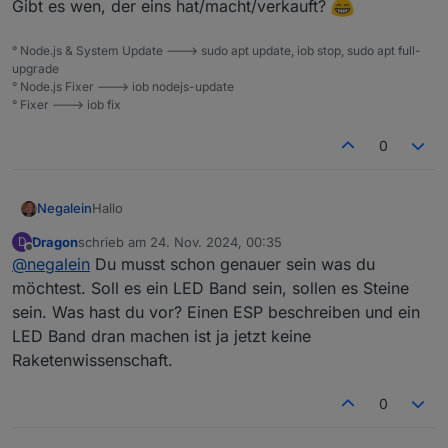
Gibt es wen, der eins hat/macht/verkauft?
° Node.js & System Update ---> sudo apt update, iob stop, sudo apt full-
upgrade
° Node.js Fixer ---> iob nodejs-update
° Fixer ---> iob fix
0
Hallo
Negalein
Dragon
schrieb am
24. Nov. 2024, 00:35
D
Wie der Titel schon sagt, suche ich ein fix und fertig
zuletzt editiert von
Offline
@
negalein
Du musst schon genauer sein was du
Komplettpacket für WLED. Sollte für den Gehweg
sein.
Gibt es wen, der eins hat/macht/verkauft?
möchtest. Soll es ein LED Band sein, sollen es Steine
Nur noch auspacken, anschliessen und mit ioB
sein. Was hast du vor? Einen ESP beschreiben und ein
verheiraten. ;)
LED Band dran machen ist ja jetzt keine
Raketenwissenschaft.
0