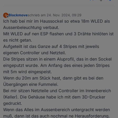
Blockmove
schrieb am
24. Nov. 2024, 09:29
B
zuletzt editiert von
Offline
Ich hab bei mir im Haussockel so etwa 18m WLED als
Aussenbeleuchtung verbaut.
Mit WLED auf nen ESP flashen und 3 Drähte hinlöten ist
es nicht getan.
Aufgeteilt ist das Ganze auf 4 Stripes mit jeweils
eigenen Controller und Netzteil.
Die Stripes sitzen in einem Aluprofil, das in den Sockel
eingeputzt wurde. Am Anfang des eines jeden Stripes
mit 5m wird eingespeist.
Wenn du 20m am Stück hast, dann gibt es bei den
Übergängen eine Fummelei.
Bei mir sitzen Netzteile und Controller im Innenbereich
(Keller). Die Gehäuse habe ich mit dem 3D-Drucker
gedruckt.
Wenn das Alles im Aussenbereich untergracht werden
muß, dann ist das auch nochmal ne Herausforderung.