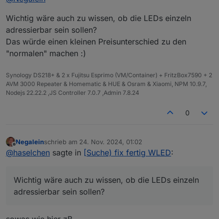
nur eine Idee deiner Vorstellungen dir ein Angebot zu
Wichtig wäre auch zu wissen, ob die LEDs einzeln
machen.
Hast du ein Beispielbild wie es später aussehen soll?
adressierbar sein sollen?
Das würde einen kleinen Preisunterschied zu den
"normalen" machen :)
Synology DS218+ & 2 x Fujitsu Esprimo (VM/Container) + FritzBox7590 + 2
AVM 3000 Repeater & Homematic & HUE & Osram & Xiaomi, NPM 10.9.7,
Nodejs 22.22.2 ,JS Controller 7.0.7 ,Admin 7.8.24
0
Negalein
schrieb am
24. Nov. 2024, 01:02
zuletzt editiert von
Offline
@
haselchen
sagte in
[Suche) fix fertig WLED
:
Wichtig wäre auch zu wissen, ob die LEDs einzeln
adressierbar sein sollen?