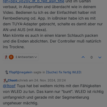
ref=ppx_yo2ov_dt_b_fed_asin_title
und im Garten
verbaut, in Aluprofilen und überdacht wie in deinem
Video. Bedienen tu ich es der Einfachheit halber mit
Fernbedienung od. App. In ioBroker habe ich es mit
dem TUYA-Adapter gebracht, schalte es damit aber nur
AN und AUS (mit Alexa).
Man könnte es auch in einen klaren Schlauch packen
und die Enden abdichten. Der Controller muß natürlich
ins Trockne.
B
2 Antworten
0
@
negalein
sagte in
[Suche) fix fertig WLED
:
1Topf
Chaot
schrieb am
24. Nov. 2024, 20:24
zuletzt editiert von
Offline
sowas wie hier zB
@
1topf
Tuya hat bei weitem nichts mit den Fähigkeiten
1630444438364-img-1786-1-1.m4v
von WLED zu tun. Das kann nur "bunt". WLED ist richtig
Auspacken und loslegen geht eigentlich nur mit TUYA.
umfangreich und gerade mit der Segmentierung
Ich hab mir letztes Jahr das hier gekauft:
ungeheuer mächtig.
https://www.amazon.de/dp/B09YNKXK3H?