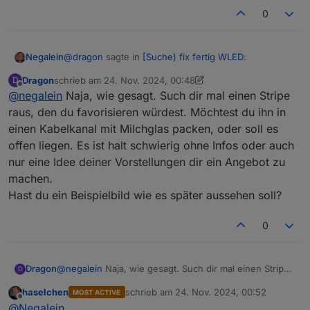
0
@
dragon
sagte in
[Suche) fix fertig WLED
:
Negalein
Dragon
schrieb am
24. Nov. 2024, 00:48
D
zuletzt editiert von Dragon
Offline
@
negalein
Naja, wie gesagt. Such dir mal einen Stripe
Poste doch mal die Komponenten
raus, den du favorisieren würdest. Möchtest du ihn in
einen Kabelkanal mit Milchglas packen, oder soll es
was meinst du?
offen liegen. Es ist halt schwierig ohne Infos oder auch
ich habe noch nichts davon.
nur eine Idee deiner Vorstellungen dir ein Angebot zu
machen.
Hast du ein Beispielbild wie es später aussehen soll?
0
Dragon
@
negalein
Naja, wie gesagt. Such dir mal einen Stripe
D
raus, den du favorisieren würdest. Möchtest du ihn in
haselchen
schrieb am
24. Nov. 2024, 00:52
MOST ACTIVE
einen Kabelkanal mit Milchglas packen, oder soll es
zuletzt editiert von
Offline
@
Negalein
offen liegen. Es ist halt schwierig ohne Infos oder auch