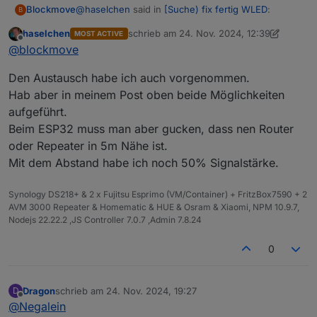
@
haselchen
said in
[Suche) fix fertig WLED
:
Blockmove
B
haselchen
schrieb am
24. Nov. 2024, 12:39
MOST ACTIVE
zuletzt editiert von haselchen
Offline
@
blockmove
@
blockmove
@
Negalein
Mit ESP8266 habe ich keine guten erfahrungen
Den Austausch habe ich auch vorgenommen.
gemacht.
Fürs Auge und Sicherheit muss man definitiv
Hab aber in meinem Post oben beide Möglichkeiten
Da gab's Probleme mit der WLAN-Stabilität. Ich hab
vorher planen , wo die Einspeisegeräte
aufgeführt.
dann neue Controller mit ESP32 verwendet und
(ESP32 oder 8266 , Kabel, Netzteil…) ihren
dann war es gut.
Platz finden.
Beim ESP32 muss man aber gucken, dass nen Router
Löten und programmieren ist das eine, aber
oder Repeater in 5m Nähe ist.
am Anfang und eventuell dann auch am Ende
Mit dem Abstand habe ich noch 50% Signalstärke.
des Stripes das vernünftig (unsichtbar) dann
verbauen , ist die andere Kunst.
Synology DS218+ & 2 x Fujitsu Esprimo (VM/Container) + FritzBox7590 + 2
AVM 3000 Repeater & Homematic & HUE & Osram & Xiaomi, NPM 10.9.7,
Nodejs 22.22.2 ,JS Controller 7.0.7 ,Admin 7.8.24
0
Dragon
schrieb am
24. Nov. 2024, 19:27
D
zuletzt editiert von
Offline
@
Negalein