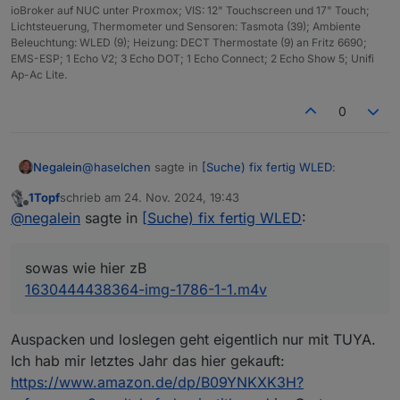
ioBroker auf NUC unter Proxmox; VIS: 12" Touchscreen und 17" Touch;
Lichtsteuerung, Thermometer und Sensoren: Tasmota (39); Ambiente
Beleuchtung: WLED (9); Heizung: DECT Thermostate (9) an Fritz 6690;
EMS-ESP; 1 Echo V2; 3 Echo DOT; 1 Echo Connect; 2 Echo Show 5; Unifi
Ap-Ac Lite.
0
@
haselchen
sagte in
[Suche) fix fertig WLED
:
Negalein
1Topf
schrieb am
24. Nov. 2024, 19:43
zuletzt editiert von
Offline
Wichtig wäre auch zu wissen, ob die LEDs
@
negalein
sagte in
[Suche) fix fertig WLED
:
einzeln adressierbar sein sollen?
sowas wie hier zB
1630444438364-img-1786-1-1.m4v
sowas wie hier zB
1630444438364-img-1786-1-1.m4v
Auspacken und loslegen geht eigentlich nur mit TUYA.
Ich hab mir letztes Jahr das hier gekauft:
https://www.amazon.de/dp/B09YNKXK3H?