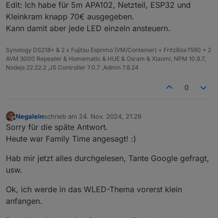
Edit: Ich habe für 5m APA102, Netzteil, ESP32 und
Kleinkram knapp 70€ ausgegeben.
Kann damit aber jede LED einzeln ansteuern.
Synology DS218+ & 2 x Fujitsu Esprimo (VM/Container) + FritzBox7590 + 2
AVM 3000 Repeater & Homematic & HUE & Osram & Xiaomi, NPM 10.9.7,
Nodejs 22.22.2 ,JS Controller 7.0.7 ,Admin 7.8.24
0
Negalein
schrieb am
24. Nov. 2024, 21:26
zuletzt editiert von
Offline
Sorry für die späte Antwort.
Heute war Family Time angesagt! :)
Hab mir jetzt alles durchgelesen, Tante Google gefragt,
usw.
Ok, ich werde in das WLED-Thema vorerst klein
anfangen.