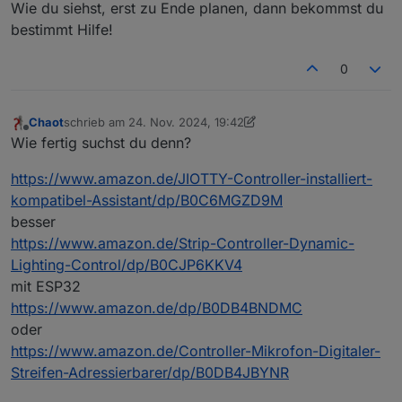
Wie du siehst, erst zu Ende planen, dann bekommst du
bestimmt Hilfe!
0
Chaot
schrieb am
24. Nov. 2024, 19:42
zuletzt editiert von Chaot
Offline
Wie fertig suchst du denn?
https://www.amazon.de/JIOTTY-Controller-installiert-
kompatibel-Assistant/dp/B0C6MGZD9M
besser
https://www.amazon.de/Strip-Controller-Dynamic-
Lighting-Control/dp/B0CJP6KKV4
mit ESP32
https://www.amazon.de/dp/B0DB4BNDMC
oder
https://www.amazon.de/Controller-Mikrofon-Digitaler-
Streifen-Adressierbarer/dp/B0DB4JBYNR