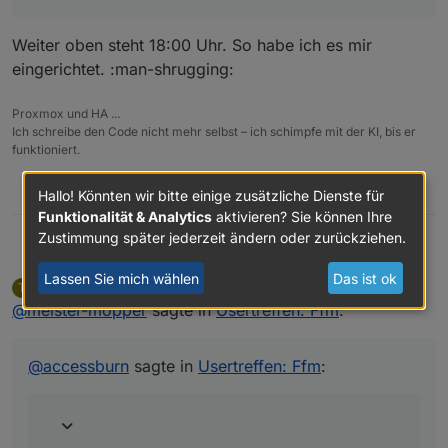
Weiter oben steht 18:00 Uhr. So habe ich es mir
eingerichtet. :man-shrugging:
Proxmox und HA ...
Ich schreibe den Code nicht mehr selbst – ich schimpfe mit der KI, bis er
funktioniert.
0
Hallo! Könnten wir bitte einige zusätzliche Dienste für
Funktionalität & Analytics
aktivieren? Sie können Ihre
Zustimmung später jederzeit ändern oder zurückziehen.
@
accessburn
sagte in
Usertreffen: Ffm
:
Meister Mopper
Lassen Sie mich wählen
Das ist ok
ticaki
schrieb am
9. Feb. 2025, 11:44
T
zuletzt editiert von
Nicht stören
@
meister-mopper
sagte in
Reminder für heute (09.02.) 16 Uhr
Usertreffen: Ffm
:
online!
Weiter oben steht 18:00 Uhr. So habe ich es
mir eingerichtet. :man-shrugging:
Meeting link:
@
accessburn
sagte in
Usertreffen: Ffm
:
https://teams.live.com/meet/9321
MOD-EDIT: link gekürzt!