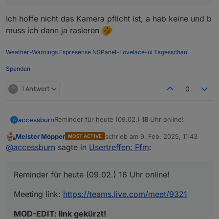
Ich hoffe nicht das Kamera pflicht ist, a hab keine und b
muss ich dann ja rasieren
Weather-Warnings
Espresense
NSPanel-Lovelace-ui
Tagesschau
Spenden
?
1 Antwort
0
Reminder für heute (09.02.) 1
8
Uhr online!
accessburn
A
Meister Mopper
schrieb am
9. Feb. 2025, 11:43
MOST ACTIVE
Meeting link:
https://teams.live.com/meet/9321
zuletzt editiert von
Online
@
accessburn
sagte in
Usertreffen: Ffm
:
MOD-EDIT: link gekürzt!
Reminder für heute (09.02.) 16 Uhr online!
Meeting link:
https://teams.live.com/meet/9321
MOD-EDIT: link gekürzt!