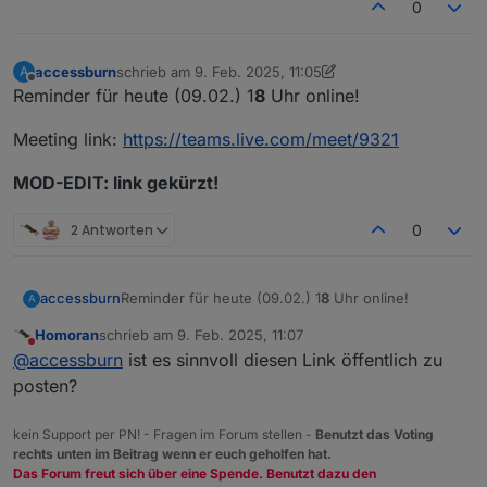
0
accessburn
schrieb am
9. Feb. 2025, 11:05
A
zuletzt editiert von accessburn
2. Sept. 2025, 12:46
Offline
Reminder für heute (09.02.) 1
8
Uhr online!
Meeting link:
https://teams.live.com/meet/9321
MOD-EDIT: link gekürzt!
2 Antworten
0
Reminder für heute (09.02.) 1
8
Uhr online!
accessburn
A
Homoran
schrieb am
9. Feb. 2025, 11:07
Meeting link:
https://teams.live.com/meet/9321
zuletzt editiert von
Nicht stören
@
accessburn
ist es sinnvoll diesen Link öffentlich zu
MOD-EDIT: link gekürzt!
posten?
kein Support per PN! - Fragen im Forum stellen -
Benutzt das Voting
rechts unten im Beitrag wenn er euch geholfen hat.
Das Forum freut sich über eine Spende. Benutzt dazu den