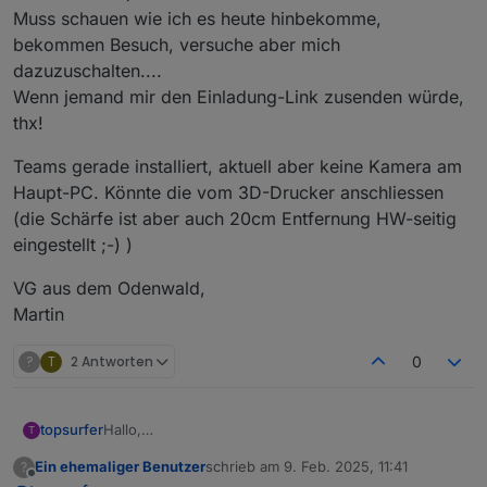
Muss schauen wie ich es heute hinbekomme,
bekommen Besuch, versuche aber mich
dazuzuschalten....
Wenn jemand mir den Einladung-Link zusenden würde,
thx!
Teams gerade installiert, aktuell aber keine Kamera am
Haupt-PC. Könnte die vom 3D-Drucker anschliessen
(die Schärfe ist aber auch 20cm Entfernung HW-seitig
eingestellt ;-) )
VG aus dem Odenwald,
Martin
?
T
2 Antworten
0
Hallo,
topsurfer
T
habe gerade erste euren Thread hier gefunden - bin
Ein ehemaliger Benutzer
schrieb am
9. Feb. 2025, 11:41
?
aus dem Odenwald und würde heute (und evtl. auch
Teams gerade installiert, aktuell aber keine Kamera
zuletzt editiert von
Offline