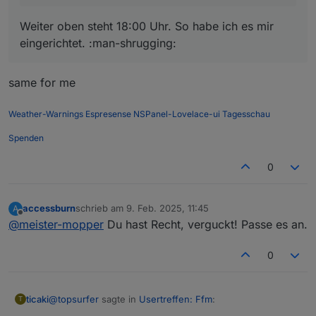
Weiter oben steht 18:00 Uhr. So habe ich es mir
eingerichtet. :man-shrugging:
same for me
Weather-Warnings
Espresense
NSPanel-Lovelace-ui
Tagesschau
Spenden
0
accessburn
schrieb am
9. Feb. 2025, 11:45
A
zuletzt editiert von
Offline
@
meister-mopper
Du hast Recht, verguckt! Passe es an.
0
@
topsurfer
sagte in
Usertreffen: Ffm
:
ticaki
T