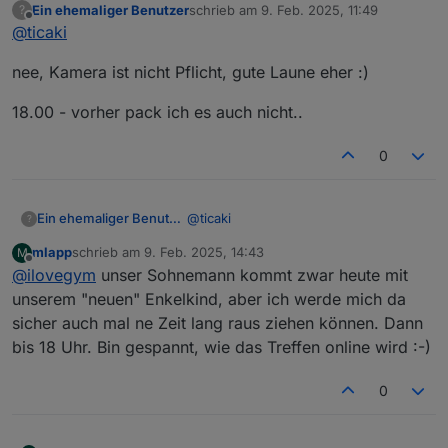
Ein ehemaliger Benutzer
schrieb am
9. Feb. 2025, 11:49
?
zuletzt editiert von
Offline
@
ticaki
Teams gerade installiert, aktuell aber keine Kamera
am Haupt-PC. Könnte die vom 3D-Drucker
Ich hoffe nicht das Kamera pflicht ist, a hab keine und b
anschliessen (die Schärfe ist aber auch 20cm
nee, Kamera ist nicht Pflicht, gute Laune eher :)
muss ich dann ja rasieren
Entfernung HW-seitig eingestellt ;-) )
18.00 - vorher pack ich es auch nicht..
0
@
ticaki
Ein ehemaliger Benutzer
?
mlapp
schrieb am
9. Feb. 2025, 14:43
M
nee, Kamera ist nicht Pflicht, gute
zuletzt editiert von
Offline
@
ilovegym
unser Sohnemann kommt zwar heute mit
Laune eher :)
18.00 - vorher pack ich es auch nicht..
unserem "neuen" Enkelkind, aber ich werde mich da
sicher auch mal ne Zeit lang raus ziehen können. Dann
bis 18 Uhr. Bin gespannt, wie das Treffen online wird :-)
0