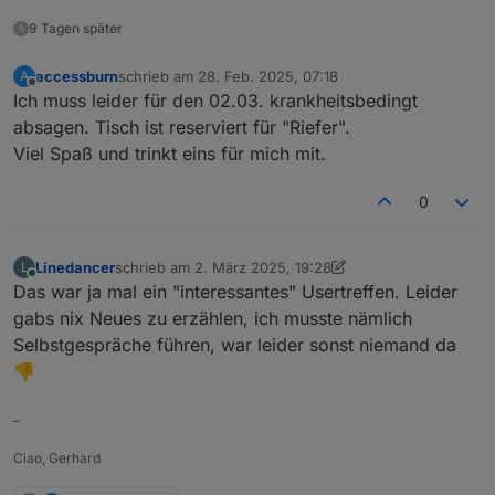
9 Tagen später
accessburn
schrieb am
28. Feb. 2025, 07:18
A
zuletzt editiert von
Offline
Ich muss leider für den 02.03. krankheitsbedingt
absagen. Tisch ist reserviert für "Riefer".
Viel Spaß und trinkt eins für mich mit.
0
Linedancer
schrieb am
2. März 2025, 19:28
L
zuletzt editiert von Linedancer
3. Feb. 2025, 20:29
Online
Das war ja mal ein "interessantes" Usertreffen. Leider
gabs nix Neues zu erzählen, ich musste nämlich
Selbstgespräche führen, war leider sonst niemand da
👎
–
Ciao, Gerhard