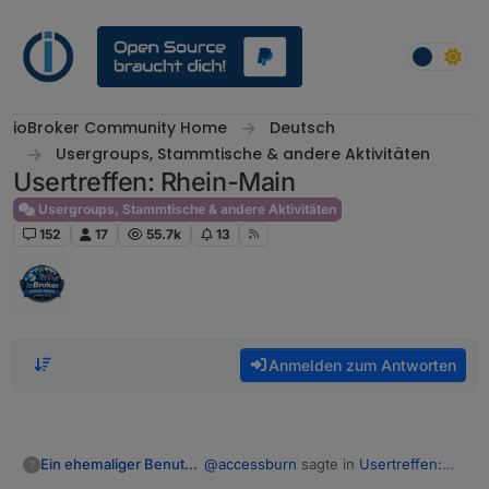
Weiter zum Inhalt
ioBroker Community Home
Deutsch
Usergroups, Stammtische & andere Aktivitäten
Usertreffen: Rhein-Main
Usergroups, Stammtische & andere Aktivitäten
152
17
55.7k
13
Anmelden zum Antworten
@
accessburn
sagte in
Usertreffen:
Ein ehemaliger Benutzer
?
Ffm
: