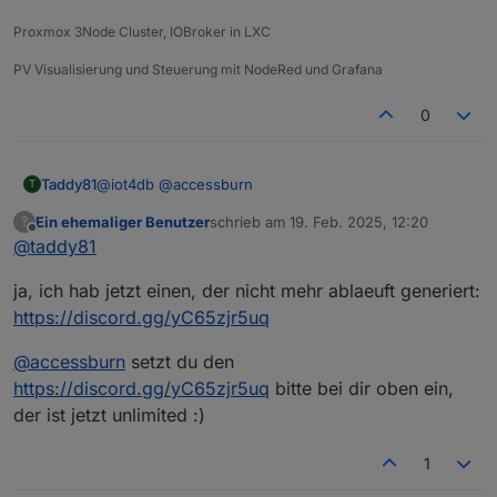
jeden 1. Montag im Monat ab 20:30 gehts los
Proxmox 3Node Cluster, IOBroker in LXC
so, was vergessen?
wir bzw. Bernd (
@
ilovegym
) macht einen Discord
Channel (
@
ilovegym
wenn ich dirs abnehmen soll,
PV Visualisierung und Steuerung mit NodeRed und Grafana
einfach bescheid geben) auf (den kann man auch
Grüße und schöne Woche...
außerhalb der Treffen zum Austauch nutzen, vlt
0
ganz nett)
Link und kurze Info wie man eingeladen werden
kann, baut dann
@
accessburn
in seinen ersten
@
iot4db
@
accessburn
Taddy81
T
Post ein
Ein ehemaliger Benutzer
schrieb am
19. Feb. 2025, 12:20
?
Ich bekomme die Meldung, dass der InviteLink
zuletzt editiert von
Offline
@
taddy81
abgelaufen ist
ja, ich hab jetzt einen, der nicht mehr ablaeuft generiert:
https://discord.gg/yC65zjr5uq
@
accessburn
setzt du den
https://discord.gg/yC65zjr5uq
bitte bei dir oben ein,
der ist jetzt unlimited :)
1