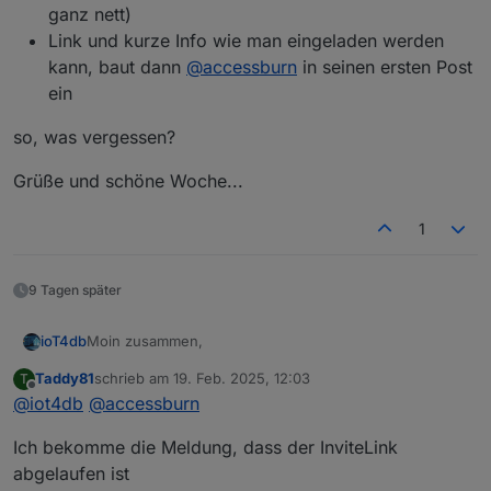
ganz nett)
Link und kurze Info wie man eingeladen werden
kann, baut dann
@
accessburn
in seinen ersten Post
ein
so, was vergessen?
Grüße und schöne Woche...
1
9 Tagen später
Moin zusammen,
ioT4db
Taddy81
schrieb am
19. Feb. 2025, 12:03
T
wir hatten gestern unseren ersten "Testlauf" für nen
zuletzt editiert von
Offline
@
iot4db
@
accessburn
virtuellen Stammtisch (also zusatz zu den geplanten
Offline-Treffen) und ich für meinen Teil fand es super.
Tolle Mischung an Leuten und Themen, hab einige
Ich bekomme die Meldung, dass der InviteLink
meiner Fragen die ich schon immer mit mir
rumschleppe bequatschen können. Coole Sache!
Wir hatten dann noch folgendes abgesprochen -
abgelaufen ist
berichtigt mich, wenn ich haluzinieren sollte ;)