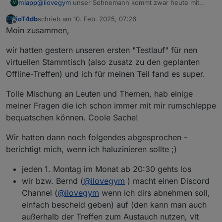
mlapp
@
ilovegym
unser Sohnemann kommt zwar heute mit
M
unserem "neuen" Enkelkind, aber ich werde mich da
ioT4db
schrieb am
10. Feb. 2025, 07:26
sicher auch mal ne Zeit lang raus ziehen können. Dann
zuletzt editiert von
Offline
Moin zusammen,
bis 18 Uhr. Bin gespannt, wie das Treffen online wird :-)
wir hatten gestern unseren ersten "Testlauf" für nen
virtuellen Stammtisch (also zusatz zu den geplanten
Offline-Treffen) und ich für meinen Teil fand es super.
Tolle Mischung an Leuten und Themen, hab einige
meiner Fragen die ich schon immer mit mir rumschleppe
bequatschen können. Coole Sache!
Wir hatten dann noch folgendes abgesprochen -
berichtigt mich, wenn ich haluzinieren sollte ;)
jeden 1. Montag im Monat ab 20:30 gehts los
wir bzw. Bernd (
@
ilovegym
) macht einen Discord
Channel (
@
ilovegym
wenn ich dirs abnehmen soll,
einfach bescheid geben) auf (den kann man auch
außerhalb der Treffen zum Austauch nutzen, vlt