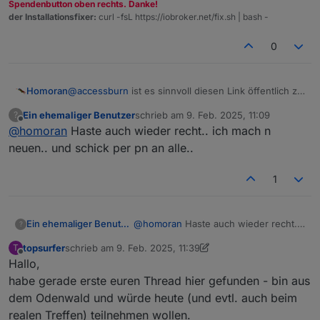
Spendenbutton oben rechts. Danke!
der Installationsfixer:
curl -fsL https://iobroker.net/fix.sh | bash -
0
Homoran
@
accessburn
ist es sinnvoll diesen Link öffentlich zu
posten?
Ein ehemaliger Benutzer
schrieb am
9. Feb. 2025, 11:09
?
zuletzt editiert von
Offline
@
homoran
Haste auch wieder recht.. ich mach n
neuen.. und schick per pn an alle..
1
Ein ehemaliger Benutzer
@
homoran
Haste auch wieder recht..
?
ich mach n neuen.. und schick per pn
topsurfer
schrieb am
9. Feb. 2025, 11:39
T
an alle..
zuletzt editiert von topsurfer
2. Sept. 2025, 12:39
Offline
Hallo,
habe gerade erste euren Thread hier gefunden - bin aus
dem Odenwald und würde heute (und evtl. auch beim
realen Treffen) teilnehmen wollen.