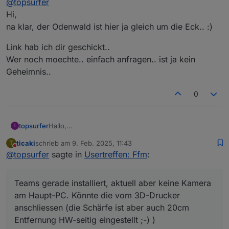
@
topsurfer
beim realen Treffen) teilnehmen wollen.
am Haupt-PC. Könnte die vom 3D-Drucker
Muss schauen wie ich es heute hinbekomme,
anschliessen (die Schärfe ist aber auch 20cm
VG aus dem Odenwald,
Hi,
bekommen Besuch, versuche aber mich
Entfernung HW-seitig eingestellt ;-) )
Martin
na klar, der Odenwald ist hier ja gleich um die Eck.. :)
dazuzuschalten....
Wenn jemand mir den Einladung-Link zusenden
Link hab ich dir geschickt..
würde, thx!
Wer noch moechte.. einfach anfragen.. ist ja kein
Geheimnis..
0
Hallo,
topsurfer
T
habe gerade erste euren Thread hier gefunden - bin
ticaki
schrieb am
9. Feb. 2025, 11:43
T
aus dem Odenwald und würde heute (und evtl. auch
Teams gerade installiert, aktuell aber keine Kamera
zuletzt editiert von
Nicht stören
@
topsurfer
sagte in
Usertreffen: Ffm
:
beim realen Treffen) teilnehmen wollen.
am Haupt-PC. Könnte die vom 3D-Drucker
Muss schauen wie ich es heute hinbekomme,
anschliessen (die Schärfe ist aber auch 20cm
VG aus dem Odenwald,
bekommen Besuch, versuche aber mich
Entfernung HW-seitig eingestellt ;-) )
Martin
Teams gerade installiert, aktuell aber keine Kamera
dazuzuschalten....
Wenn jemand mir den Einladung-Link zusenden
am Haupt-PC. Könnte die vom 3D-Drucker
würde, thx!
anschliessen (die Schärfe ist aber auch 20cm
Entfernung HW-seitig eingestellt ;-) )