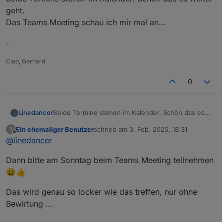
Webbrowser, Nickname eingeben und
geht.
los gehts.. :)
Das Teams Meeting schau ich mir mal an…
–
Ciao, Gerhard
0
Linedancer
Beide Termine stehen im Kalender. Schön das es
L
weiter geht.
Ein ehemaliger Benutzer
schrieb am
3. Feb. 2025, 18:31
?
Das Teams Meeting schau ich mir mal an…
zuletzt editiert von
Offline
@
linedancer
Dann bitte am Sonntag beim Teams Meeting teilnehmen
😀👍
Das wird genau so locker wie das treffen, nur ohne
Bewirtung …