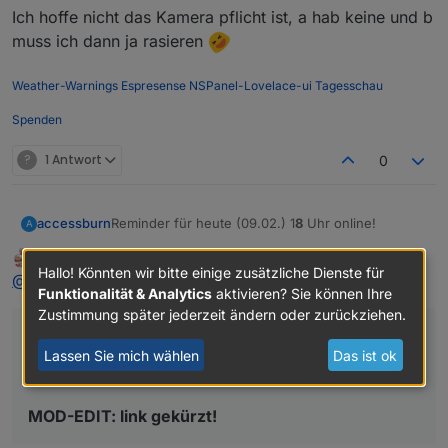
Ich hoffe nicht das Kamera pflicht ist, a hab keine und b
muss ich dann ja rasieren
Weather-Warnings
Espresense
NSPanel-Lovelace-ui
Tagesschau
Spenden
?
1 Antwort
0
Reminder für heute (09.02.) 1
8
Uhr online!
accessburn
A
Meister Mopper
schrieb am
9. Feb. 2025, 11:43
MOST ACTIVE
Meeting link:
https://teams.live.com/meet/9321
zuletzt editiert von
Offline
Hallo! Könnten wir bitte einige zusätzliche Dienste für
@
accessburn
sagte in
Usertreffen: Ffm
:
Funktionalität & Analytics
aktivieren? Sie können Ihre
MOD-EDIT: link gekürzt!
Zustimmung später jederzeit ändern oder zurückziehen.
Reminder für heute (09.02.) 16 Uhr online!
Lassen Sie mich wählen
Das ist ok
Meeting link:
https://teams.live.com/meet/9321
MOD-EDIT: link gekürzt!