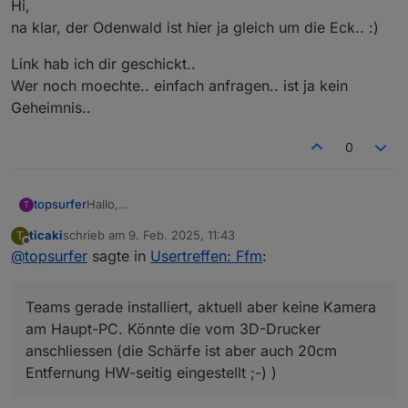
Muss schauen wie ich es heute hinbekomme,
anschliessen (die Schärfe ist aber auch 20cm
VG aus dem Odenwald,
Hi,
bekommen Besuch, versuche aber mich
Entfernung HW-seitig eingestellt ;-) )
Martin
na klar, der Odenwald ist hier ja gleich um die Eck.. :)
dazuzuschalten....
Wenn jemand mir den Einladung-Link zusenden
Link hab ich dir geschickt..
würde, thx!
Wer noch moechte.. einfach anfragen.. ist ja kein
Geheimnis..
0
Hallo,
topsurfer
T
habe gerade erste euren Thread hier gefunden - bin
ticaki
schrieb am
9. Feb. 2025, 11:43
T
aus dem Odenwald und würde heute (und evtl. auch
Teams gerade installiert, aktuell aber keine Kamera
zuletzt editiert von
Offline
@
topsurfer
sagte in
Usertreffen: Ffm
:
beim realen Treffen) teilnehmen wollen.
am Haupt-PC. Könnte die vom 3D-Drucker
Muss schauen wie ich es heute hinbekomme,
anschliessen (die Schärfe ist aber auch 20cm
VG aus dem Odenwald,
bekommen Besuch, versuche aber mich
Entfernung HW-seitig eingestellt ;-) )
Martin
Teams gerade installiert, aktuell aber keine Kamera
dazuzuschalten....
Wenn jemand mir den Einladung-Link zusenden
am Haupt-PC. Könnte die vom 3D-Drucker
würde, thx!
anschliessen (die Schärfe ist aber auch 20cm
Entfernung HW-seitig eingestellt ;-) )