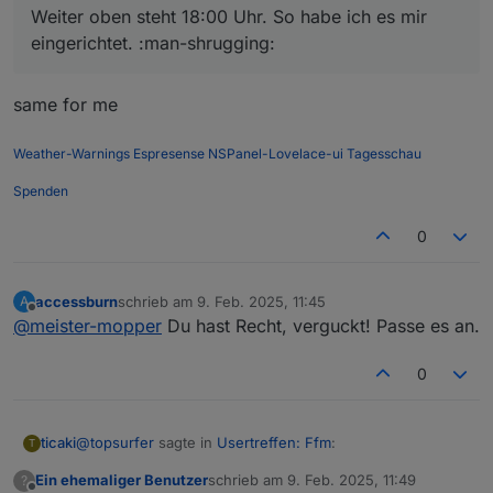
Weiter oben steht 18:00 Uhr. So habe ich es mir
eingerichtet. :man-shrugging:
same for me
Weather-Warnings
Espresense
NSPanel-Lovelace-ui
Tagesschau
Spenden
0
accessburn
schrieb am
9. Feb. 2025, 11:45
A
zuletzt editiert von
Offline
@
meister-mopper
Du hast Recht, verguckt! Passe es an.
0
@
topsurfer
sagte in
Usertreffen: Ffm
:
ticaki
T
Ein ehemaliger Benutzer
schrieb am
9. Feb. 2025, 11:49
?
zuletzt editiert von