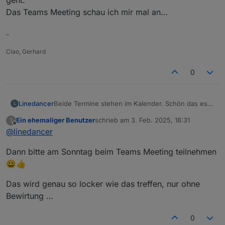
Das Teams Meeting schau ich mir mal an…
–
Ciao, Gerhard
0
Linedancer
Beide Termine stehen im Kalender. Schön das es
L
weiter geht.
Ein ehemaliger Benutzer
schrieb am
3. Feb. 2025, 18:31
?
Das Teams Meeting schau ich mir mal an…
zuletzt editiert von
Offline
@
linedancer
Dann bitte am Sonntag beim Teams Meeting teilnehmen
😀👍
Das wird genau so locker wie das treffen, nur ohne
Bewirtung …
0