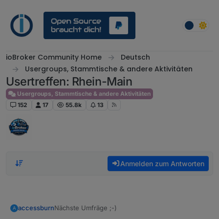
Weiter zum Inhalt
ioBroker Community Home
Deutsch
Usergroups, Stammtische & andere Aktivitäten
Usertreffen: Rhein-Main
Usergroups, Stammtische & andere Aktivitäten
152
17
55.8k
13
Anmelden zum Antworten
Nächste Umfräge ;-)
accessburn
A