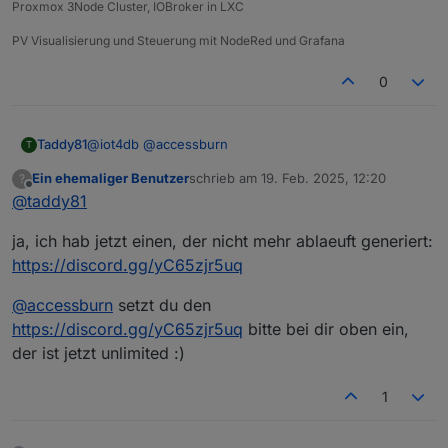
Proxmox 3Node Cluster, IOBroker in LXC
so, was vergessen?
wir bzw. Bernd (
@
ilovegym
) macht einen Discord
Channel (
@
ilovegym
wenn ich dirs abnehmen soll,
PV Visualisierung und Steuerung mit NodeRed und Grafana
einfach bescheid geben) auf (den kann man auch
Grüße und schöne Woche...
außerhalb der Treffen zum Austauch nutzen, vlt
0
ganz nett)
Link und kurze Info wie man eingeladen werden
kann, baut dann
@
accessburn
in seinen ersten
@
iot4db
@
accessburn
Taddy81
T
Post ein
Ein ehemaliger Benutzer
schrieb am
19. Feb. 2025, 12:20
?
Ich bekomme die Meldung, dass der InviteLink
zuletzt editiert von
Offline
@
taddy81
abgelaufen ist
ja, ich hab jetzt einen, der nicht mehr ablaeuft generiert:
https://discord.gg/yC65zjr5uq
@
accessburn
setzt du den
https://discord.gg/yC65zjr5uq
bitte bei dir oben ein,
der ist jetzt unlimited :)
1