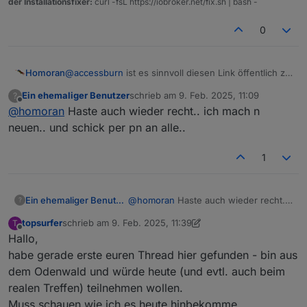
der Installationsfixer:
curl -fsL https://iobroker.net/fix.sh | bash -
0
Homoran
@
accessburn
ist es sinnvoll diesen Link öffentlich zu
posten?
Ein ehemaliger Benutzer
schrieb am
9. Feb. 2025, 11:09
?
zuletzt editiert von
Offline
@
homoran
Haste auch wieder recht.. ich mach n
neuen.. und schick per pn an alle..
1
Ein ehemaliger Benutzer
@
homoran
Haste auch wieder recht..
?
ich mach n neuen.. und schick per pn
topsurfer
schrieb am
9. Feb. 2025, 11:39
T
an alle..
zuletzt editiert von topsurfer
2. Sept. 2025, 12:39
Offline
Hallo,
habe gerade erste euren Thread hier gefunden - bin aus
dem Odenwald und würde heute (und evtl. auch beim
realen Treffen) teilnehmen wollen.
Muss schauen wie ich es heute hinbekomme,