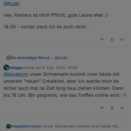
Offline
@
ticaki
Teams gerade installiert, aktuell aber keine Kamera
am Haupt-PC. Könnte die vom 3D-Drucker
Ich hoffe nicht das Kamera pflicht ist, a hab keine und b
anschliessen (die Schärfe ist aber auch 20cm
nee, Kamera ist nicht Pflicht, gute Laune eher :)
muss ich dann ja rasieren
Entfernung HW-seitig eingestellt ;-) )
18.00 - vorher pack ich es auch nicht..
0
@
ticaki
Ein ehemaliger Benutzer
?
mlapp
schrieb am
9. Feb. 2025, 14:43
M
nee, Kamera ist nicht Pflicht, gute
zuletzt editiert von
Offline
@
ilovegym
unser Sohnemann kommt zwar heute mit
Laune eher :)
18.00 - vorher pack ich es auch nicht..
unserem "neuen" Enkelkind, aber ich werde mich da
sicher auch mal ne Zeit lang raus ziehen können. Dann
bis 18 Uhr. Bin gespannt, wie das Treffen online wird :-)
0
mlapp
@
ilovegym
unser Sohnemann kommt zwar heute mit
M