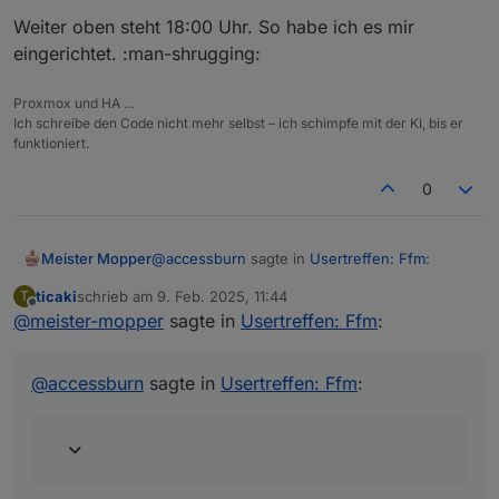
Weiter oben steht 18:00 Uhr. So habe ich es mir
eingerichtet. :man-shrugging:
Proxmox und HA ...
Ich schreibe den Code nicht mehr selbst – ich schimpfe mit der KI, bis er
funktioniert.
0
@
accessburn
sagte in
Usertreffen: Ffm
:
Meister Mopper
ticaki
schrieb am
9. Feb. 2025, 11:44
T
zuletzt editiert von
Offline
@
meister-mopper
sagte in
Reminder für heute (09.02.) 16 Uhr
Usertreffen: Ffm
:
online!
Weiter oben steht 18:00 Uhr. So habe ich es
mir eingerichtet. :man-shrugging:
Meeting link:
@
accessburn
sagte in
Usertreffen: Ffm
:
https://teams.live.com/meet/9321
MOD-EDIT: link gekürzt!