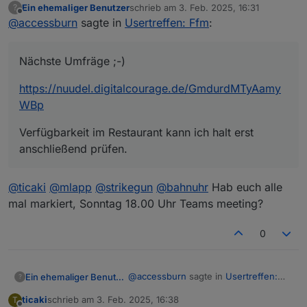
Ein ehemaliger Benutzer
schrieb am
3. Feb. 2025, 16:31
?
https://nuudel.digitalcourage.de/GmdurdMTyAamy
zuletzt editiert von
Offline
@
accessburn
sagte in
Usertreffen: Ffm
:
WBp
Verfügbarkeit im Restaurant kann ich halt erst
anschließend prüfen.
Nächste Umfräge ;-)
https://nuudel.digitalcourage.de/GmdurdMTyAamy
WBp
Verfügbarkeit im Restaurant kann ich halt erst
anschließend prüfen.
@
ticaki
@
mlapp
@
strikegun
@
bahnuhr
Hab euch alle
mal markiert, Sonntag 18.00 Uhr Teams meeting?
0
@
accessburn
sagte in
Usertreffen:
Ein ehemaliger Benutzer
?
Ffm
:
ticaki
schrieb am
3. Feb. 2025, 16:38
T
zuletzt editiert von