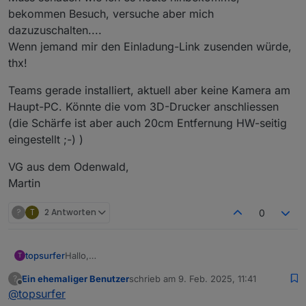
bekommen Besuch, versuche aber mich
dazuzuschalten....
Wenn jemand mir den Einladung-Link zusenden würde,
thx!
Teams gerade installiert, aktuell aber keine Kamera am
Haupt-PC. Könnte die vom 3D-Drucker anschliessen
(die Schärfe ist aber auch 20cm Entfernung HW-seitig
eingestellt ;-) )
VG aus dem Odenwald,
Martin
?
T
2 Antworten
0
Hallo,
topsurfer
T
habe gerade erste euren Thread hier gefunden - bin
Ein ehemaliger Benutzer
schrieb am
9. Feb. 2025, 11:41
?
aus dem Odenwald und würde heute (und evtl. auch
Teams gerade installiert, aktuell aber keine Kamera
zuletzt editiert von
Offline
@
topsurfer
beim realen Treffen) teilnehmen wollen.
am Haupt-PC. Könnte die vom 3D-Drucker