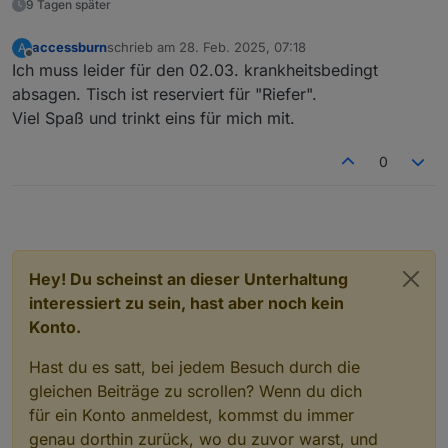
9 Tagen später
accessburn
schrieb am
28. Feb. 2025, 07:18
A
zuletzt editiert von
Offline
Ich muss leider für den 02.03. krankheitsbedingt
absagen. Tisch ist reserviert für "Riefer".
Viel Spaß und trinkt eins für mich mit.
0
Hey! Du scheinst an dieser Unterhaltung
interessiert zu sein, hast aber noch kein
Konto.
Hast du es satt, bei jedem Besuch durch die
gleichen Beiträge zu scrollen? Wenn du dich
für ein Konto anmeldest, kommst du immer
genau dorthin zurück, wo du zuvor warst, und