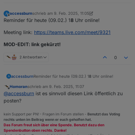
accessburn
schrieb am
9. Feb. 2025, 11:05
A
zuletzt editiert von accessburn
2. Sept. 2025, 12:46
Offline
Reminder für heute (09.02.) 1
8
Uhr online!
Meeting link:
https://teams.live.com/meet/9321
MOD-EDIT: link gekürzt!
2 Antworten
0
Reminder für heute (09.02.) 1
8
Uhr online!
accessburn
A
Homoran
schrieb am
9. Feb. 2025, 11:07
Meeting link:
https://teams.live.com/meet/9321
zuletzt editiert von
Offline
@
accessburn
ist es sinnvoll diesen Link öffentlich zu
MOD-EDIT: link gekürzt!
posten?
kein Support per PN! - Fragen im Forum stellen -
Benutzt das Voting
rechts unten im Beitrag wenn er euch geholfen hat.
Das Forum freut sich über eine Spende. Benutzt dazu den
Spendenbutton oben rechts. Danke!