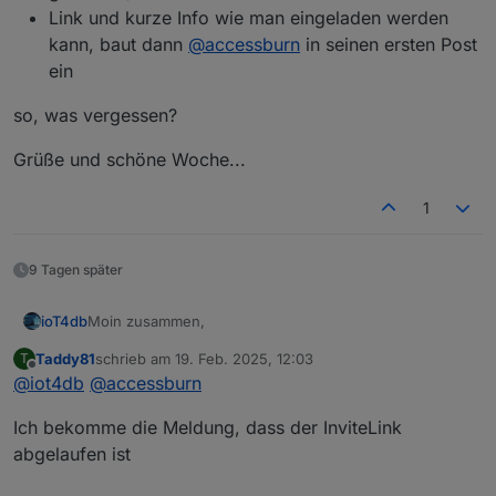
Link und kurze Info wie man eingeladen werden
kann, baut dann
@
accessburn
in seinen ersten Post
ein
so, was vergessen?
Grüße und schöne Woche...
1
9 Tagen später
Moin zusammen,
ioT4db
Taddy81
schrieb am
19. Feb. 2025, 12:03
T
wir hatten gestern unseren ersten "Testlauf" für nen
zuletzt editiert von
Offline
@
iot4db
@
accessburn
virtuellen Stammtisch (also zusatz zu den geplanten
Offline-Treffen) und ich für meinen Teil fand es super.
Tolle Mischung an Leuten und Themen, hab einige
Ich bekomme die Meldung, dass der InviteLink
meiner Fragen die ich schon immer mit mir
rumschleppe bequatschen können. Coole Sache!
Wir hatten dann noch folgendes abgesprochen -
abgelaufen ist
berichtigt mich, wenn ich haluzinieren sollte ;)
jeden 1. Montag im Monat ab 20:30 gehts los