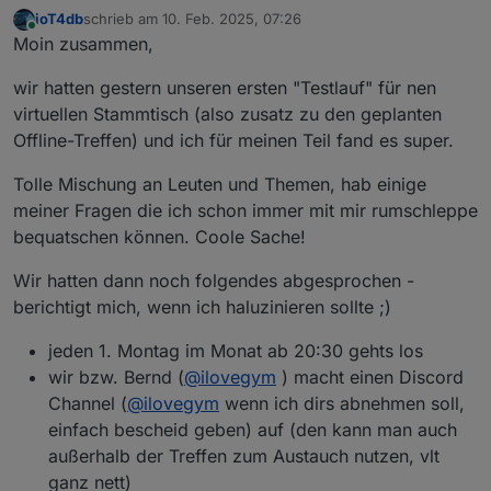
unserem "neuen" Enkelkind, aber ich werde mich da
ioT4db
schrieb am
10. Feb. 2025, 07:26
sicher auch mal ne Zeit lang raus ziehen können. Dann
zuletzt editiert von
Online
Moin zusammen,
bis 18 Uhr. Bin gespannt, wie das Treffen online wird :-)
wir hatten gestern unseren ersten "Testlauf" für nen
virtuellen Stammtisch (also zusatz zu den geplanten
Offline-Treffen) und ich für meinen Teil fand es super.
Tolle Mischung an Leuten und Themen, hab einige
meiner Fragen die ich schon immer mit mir rumschleppe
bequatschen können. Coole Sache!
Wir hatten dann noch folgendes abgesprochen -
berichtigt mich, wenn ich haluzinieren sollte ;)
jeden 1. Montag im Monat ab 20:30 gehts los
wir bzw. Bernd (
@
ilovegym
) macht einen Discord
Channel (
@
ilovegym
wenn ich dirs abnehmen soll,
einfach bescheid geben) auf (den kann man auch
außerhalb der Treffen zum Austauch nutzen, vlt
ganz nett)