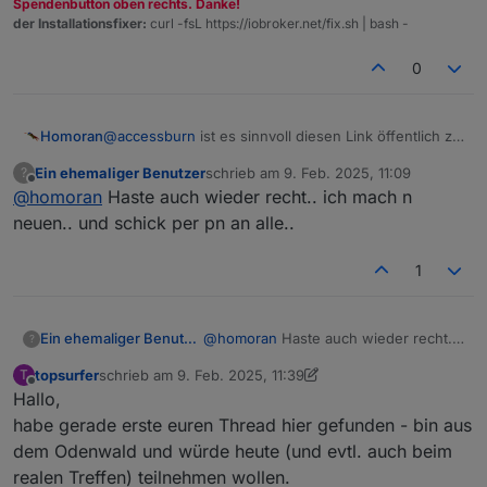
Spendenbutton oben rechts. Danke!
der Installationsfixer:
curl -fsL https://iobroker.net/fix.sh | bash -
0
Homoran
@
accessburn
ist es sinnvoll diesen Link öffentlich zu
posten?
Ein ehemaliger Benutzer
schrieb am
9. Feb. 2025, 11:09
?
zuletzt editiert von
Offline
@
homoran
Haste auch wieder recht.. ich mach n
neuen.. und schick per pn an alle..
1
Ein ehemaliger Benutzer
@
homoran
Haste auch wieder recht..
?
ich mach n neuen.. und schick per pn
topsurfer
schrieb am
9. Feb. 2025, 11:39
T
an alle..
zuletzt editiert von topsurfer
2. Sept. 2025, 12:39
Offline
Hallo,
habe gerade erste euren Thread hier gefunden - bin aus
dem Odenwald und würde heute (und evtl. auch beim
realen Treffen) teilnehmen wollen.