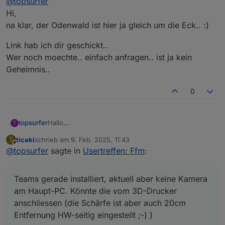
@
topsurfer
beim realen Treffen) teilnehmen wollen.
am Haupt-PC. Könnte die vom 3D-Drucker
Muss schauen wie ich es heute hinbekomme,
anschliessen (die Schärfe ist aber auch 20cm
VG aus dem Odenwald,
Hi,
bekommen Besuch, versuche aber mich
Entfernung HW-seitig eingestellt ;-) )
Martin
na klar, der Odenwald ist hier ja gleich um die Eck.. :)
dazuzuschalten....
Wenn jemand mir den Einladung-Link zusenden
Link hab ich dir geschickt..
würde, thx!
Wer noch moechte.. einfach anfragen.. ist ja kein
Geheimnis..
0
Hallo,
topsurfer
T
habe gerade erste euren Thread hier gefunden - bin
ticaki
schrieb am
9. Feb. 2025, 11:43
T
aus dem Odenwald und würde heute (und evtl. auch
Teams gerade installiert, aktuell aber keine Kamera
zuletzt editiert von
Nicht stören
@
topsurfer
sagte in
Usertreffen: Ffm
:
beim realen Treffen) teilnehmen wollen.
am Haupt-PC. Könnte die vom 3D-Drucker
Muss schauen wie ich es heute hinbekomme,
anschliessen (die Schärfe ist aber auch 20cm
VG aus dem Odenwald,
bekommen Besuch, versuche aber mich
Entfernung HW-seitig eingestellt ;-) )
Martin
Teams gerade installiert, aktuell aber keine Kamera
dazuzuschalten....
Wenn jemand mir den Einladung-Link zusenden
am Haupt-PC. Könnte die vom 3D-Drucker
würde, thx!
anschliessen (die Schärfe ist aber auch 20cm
Entfernung HW-seitig eingestellt ;-) )