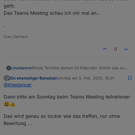
Webbrowser, Nickname eingeben und
geht.
los gehts.. :)
Das Teams Meeting schau ich mir mal an…
–
Ciao, Gerhard
0
Linedancer
Beide Termine stehen im Kalender. Schön das es
L
weiter geht.
Ein ehemaliger Benutzer
schrieb am
3. Feb. 2025, 18:31
?
Das Teams Meeting schau ich mir mal an…
zuletzt editiert von
Offline
@
linedancer
Dann bitte am Sonntag beim Teams Meeting teilnehmen
😀👍
Das wird genau so locker wie das treffen, nur ohne
Bewirtung …