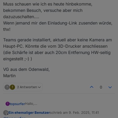
Muss schauen wie ich es heute hinbekomme,
bekommen Besuch, versuche aber mich
dazuzuschalten....
Wenn jemand mir den Einladung-Link zusenden würde,
thx!
Teams gerade installiert, aktuell aber keine Kamera am
Haupt-PC. Könnte die vom 3D-Drucker anschliessen
(die Schärfe ist aber auch 20cm Entfernung HW-seitig
eingestellt ;-) )
VG aus dem Odenwald,
Martin
?
T
2 Antworten
0
Hallo,
topsurfer
T
habe gerade erste euren Thread hier gefunden - bin
Ein ehemaliger Benutzer
schrieb am
9. Feb. 2025, 11:41
?
aus dem Odenwald und würde heute (und evtl. auch
Teams gerade installiert, aktuell aber keine Kamera
zuletzt editiert von
Offline