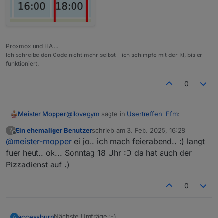
Proxmox und HA ...
Ich schreibe den Code nicht mehr selbst – ich schimpfe mit der KI, bis er
funktioniert.
0
@
ilovegym
sagte in
Usertreffen: Ffm
:
Meister Mopper
Ein ehemaliger Benutzer
schrieb am
3. Feb. 2025, 16:28
?
zuletzt editiert von
Offline
@
meister-mopper
ei jo.. ich mach feierabend.. :) langt
@
accessburn
fuer heut.. ok... Sonntag 18 Uhr :D da hat auch der
Heute war aus meiner Erinnerung dein
achso, ich dachte heute.. ? auchgut, heut
Pizzadienst auf :)
Vorschlag, hier nochmal die Daten für
sowieso viel um die Ohren..dann der
Sonntag nachmittag um 16.00 Uhr per
nächsten Sonntag
Teams.. ich stell den
0
Link hier nochmal rein:
Das ist dann am Sonntag, 9.2. um 16.00
Nächste Umfräge ;-)
accessburn
A