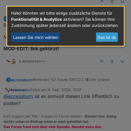
0
Hallo! Könnten wir bitte einige zusätzliche Dienste für
accessburn
schrieb am
9. Feb. 2025, 11:05
A
Funktionalität & Analytics
aktivieren? Sie können Ihre
zuletzt editiert von accessburn
2. Sept. 2025, 12:46
Offline
Reminder für heute (09.02.) 1
8
Uhr online!
Zustimmung später jederzeit ändern oder zurückziehen.
Meeting link:
https://teams.live.com/meet/9321
Lassen Sie mich wählen
Das ist ok
MOD-EDIT: link gekürzt!
2 Antworten
0
Reminder für heute (09.02.) 1
8
Uhr online!
accessburn
A
Homoran
schrieb am
9. Feb. 2025, 11:07
Meeting link:
https://teams.live.com/meet/9321
zuletzt editiert von
Nicht stören
@
accessburn
ist es sinnvoll diesen Link öffentlich zu
MOD-EDIT: link gekürzt!
posten?
kein Support per PN! - Fragen im Forum stellen -
Benutzt das Voting
rechts unten im Beitrag wenn er euch geholfen hat.
Das Forum freut sich über eine Spende. Benutzt dazu den