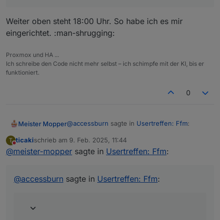
Weiter oben steht 18:00 Uhr. So habe ich es mir
eingerichtet. :man-shrugging:
Proxmox und HA ...
Ich schreibe den Code nicht mehr selbst – ich schimpfe mit der KI, bis er
funktioniert.
0
@
accessburn
sagte in
Usertreffen: Ffm
:
Meister Mopper
ticaki
schrieb am
9. Feb. 2025, 11:44
T
zuletzt editiert von
Nicht stören
@
meister-mopper
sagte in
Reminder für heute (09.02.) 16 Uhr
Usertreffen: Ffm
:
online!
Weiter oben steht 18:00 Uhr. So habe ich es
mir eingerichtet. :man-shrugging:
Meeting link:
@
accessburn
sagte in
Usertreffen: Ffm
:
https://teams.live.com/meet/9321
MOD-EDIT: link gekürzt!