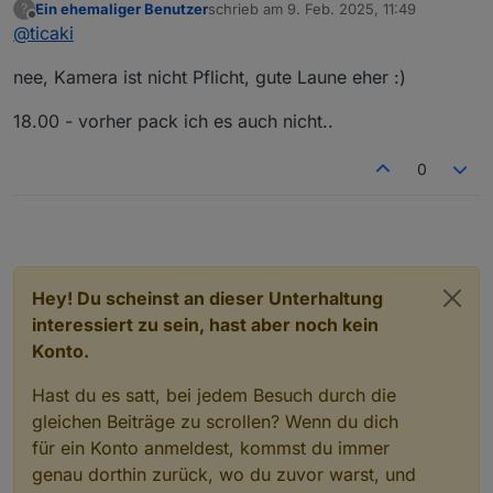
Ein ehemaliger Benutzer
schrieb am
9. Feb. 2025, 11:49
?
zuletzt editiert von
Offline
@
ticaki
Teams gerade installiert, aktuell aber keine Kamera
am Haupt-PC. Könnte die vom 3D-Drucker
Ich hoffe nicht das Kamera pflicht ist, a hab keine und b
anschliessen (die Schärfe ist aber auch 20cm
nee, Kamera ist nicht Pflicht, gute Laune eher :)
muss ich dann ja rasieren
Entfernung HW-seitig eingestellt ;-) )
18.00 - vorher pack ich es auch nicht..
0
Hey! Du scheinst an dieser Unterhaltung
interessiert zu sein, hast aber noch kein
Konto.
Hast du es satt, bei jedem Besuch durch die
gleichen Beiträge zu scrollen? Wenn du dich
für ein Konto anmeldest, kommst du immer
genau dorthin zurück, wo du zuvor warst, und