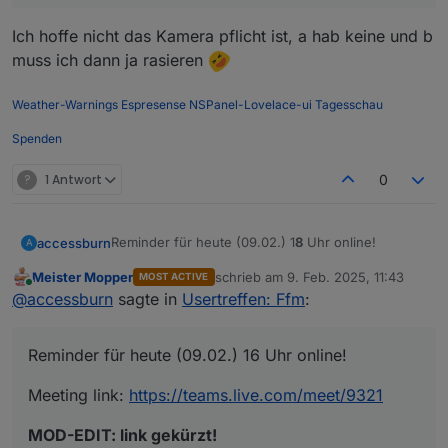
Ich hoffe nicht das Kamera pflicht ist, a hab keine und b
muss ich dann ja rasieren
Weather-Warnings
Espresense
NSPanel-Lovelace-ui
Tagesschau
Spenden
?
1 Antwort
0
Reminder für heute (09.02.) 1
8
Uhr online!
accessburn
A
Meister Mopper
schrieb am
9. Feb. 2025, 11:43
MOST ACTIVE
Meeting link:
https://teams.live.com/meet/9321
zuletzt editiert von
Online
@
accessburn
sagte in
Usertreffen: Ffm
:
MOD-EDIT: link gekürzt!
Reminder für heute (09.02.) 16 Uhr online!
Meeting link:
https://teams.live.com/meet/9321
MOD-EDIT: link gekürzt!