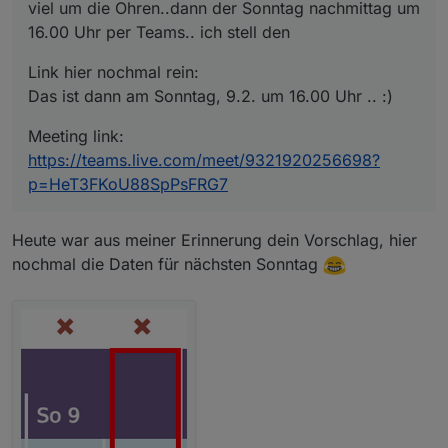
anmelden, einfach auf den Link
viel um die Ohren..dann der Sonntag nachmittag um
klicken, dann geht das auch im
16.00 Uhr per Teams.. ich stell den
Webbrowser, Nickname eingeben und
los gehts.. :)
Link hier nochmal rein:
Das ist dann am Sonntag, 9.2. um 16.00 Uhr .. :)
Meeting link:
https://teams.live.com/meet/9321920256698?
p=HeT3FKoU88SpPsFRG7
Heute war aus meiner Erinnerung dein Vorschlag, hier
nochmal die Daten für nächsten Sonntag