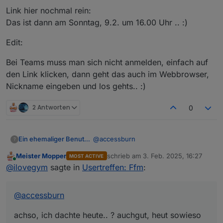
Link hier nochmal rein:
Das ist dann am Sonntag, 9.2. um 16.00 Uhr .. :)
Edit:
Bei Teams muss man sich nicht anmelden, einfach auf
den Link klicken, dann geht das auch im Webbrowser,
Nickname eingeben und los gehts.. :)
2 Antworten
0
@
accessburn
Ein ehemaliger Benutzer
?
Meister Mopper
schrieb am
3. Feb. 2025, 16:27
MOST ACTIVE
achso, ich dachte heute.. ? auchgut,
zuletzt editiert von
Online
@
ilovegym
sagte in
Usertreffen: Ffm
:
heut sowieso viel um die Ohren..dann
der Sonntag nachmittag um 16.00 Uhr
Link hier nochmal rein:
per Teams.. ich stell den
Das ist dann am Sonntag, 9.2. um
@
accessburn
16.00 Uhr .. :)
Edit:
achso, ich dachte heute.. ? auchgut, heut sowieso
Bei Teams muss man sich nicht