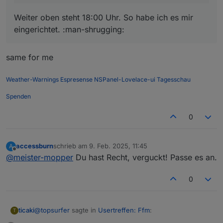
Weiter oben steht 18:00 Uhr. So habe ich es mir
eingerichtet. :man-shrugging:
same for me
Weather-Warnings
Espresense
NSPanel-Lovelace-ui
Tagesschau
Spenden
0
accessburn
schrieb am
9. Feb. 2025, 11:45
A
zuletzt editiert von
Offline
@
meister-mopper
Du hast Recht, verguckt! Passe es an.
0
@
topsurfer
sagte in
Usertreffen: Ffm
:
ticaki
T