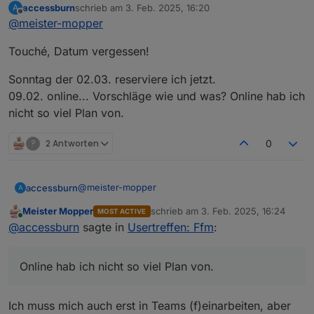
accessburn
schrieb am
3. Feb. 2025, 16:20
A
zuletzt editiert von
Offline
@
meister-mopper
Soll ich uns dann für Sonntag einen Tisch
holen?
Hä?
Touché, Datum vergessen!
Soll das ein virtueller Tisch für die Pizza von
Sonntag der 02.03. reserviere ich jetzt.
@
ilovegym
werden?
09.02. online... Vorschläge wie und was? Online hab ich
@
accessburn
sagte in
Usertreffen: Ffm
:
nicht so viel Plan von.
?
2 Antworten
0
@
meister-mopper
accessburn
A
Meister Mopper
schrieb am
3. Feb. 2025, 16:24
MOST ACTIVE
Touché, Datum vergessen!
zuletzt editiert von
Online
@
accessburn
sagte in
Usertreffen: Ffm
:
Vorschlag:
Sonntag der 02.03. reserviere ich jetzt.
Sonntag, 09.02. 18 Uhr Online
09.02. online... Vorschläge wie und was? Online
Sonntag, 02.03. 18 Uhr Live in Bad
Online hab ich nicht so viel Plan von.
hab ich nicht so viel Plan von.
Homburg
Ich muss mich auch erst in Teams (f)einarbeiten, aber