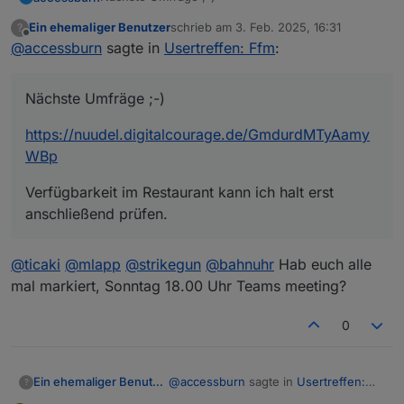
Uhr .. :)
Ein ehemaliger Benutzer
schrieb am
3. Feb. 2025, 16:31
?
https://nuudel.digitalcourage.de/GmdurdMTyAamy
zuletzt editiert von
Meeting link:
Offline
@
accessburn
sagte in
Usertreffen: Ffm
:
WBp
https://teams.live.com/meet/9321920256
Verfügbarkeit im Restaurant kann ich halt erst
698?p=HeT3FKoU88SpPsFRG7
anschließend prüfen.
Nächste Umfräge ;-)
https://nuudel.digitalcourage.de/GmdurdMTyAamy
WBp
Verfügbarkeit im Restaurant kann ich halt erst
anschließend prüfen.
@
ticaki
@
mlapp
@
strikegun
@
bahnuhr
Hab euch alle
mal markiert, Sonntag 18.00 Uhr Teams meeting?
0
@
accessburn
sagte in
Usertreffen:
Ein ehemaliger Benutzer
?
Ffm
: