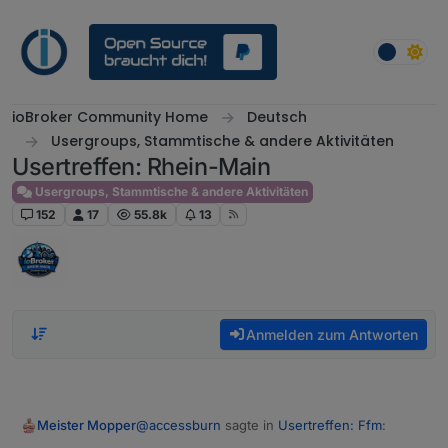
Weiter zum Inhalt
ioBroker Community Home
Deutsch
Usergroups, Stammtische & andere Aktivitäten
Usertreffen: Rhein-Main
Usergroups, Stammtische & andere Aktivitäten
152
17
55.8k
13
Anmelden zum Antworten
@
accessburn
sagte in
Usertreffen: Ffm
:
Meister Mopper