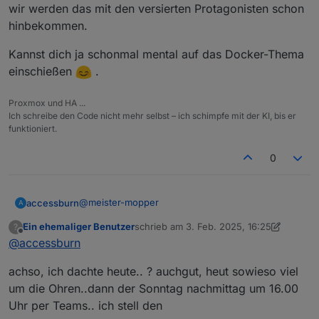
wir werden das mit den versierten Protagonisten schon
hinbekommen.
Kannst dich ja schonmal mental auf das Docker-Thema
einschießen
.
Proxmox und HA ...
Ich schreibe den Code nicht mehr selbst – ich schimpfe mit der KI, bis er
funktioniert.
0
@
meister-mopper
accessburn
A
Ein ehemaliger Benutzer
schrieb am
3. Feb. 2025, 16:25
?
Touché, Datum vergessen!
zuletzt editiert von Ein ehemaliger Benut
Offline
@
accessburn
Sonntag der 02.03. reserviere ich jetzt.
achso, ich dachte heute.. ? auchgut, heut sowieso viel
09.02. online... Vorschläge wie und was? Online
hab ich nicht so viel Plan von.
um die Ohren..dann der Sonntag nachmittag um 16.00
Uhr per Teams.. ich stell den