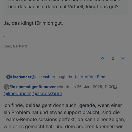
und das nächste dann mal Virtuell, klingt das gut?
Ja, das klingt für mich gut.
–
Ciao, Gerhard
0
@
accessburn
sagte in
Usertreffen: Ffm
:
Linedancer
L
Ein ehemaliger Benutzer
schrieb am
26. Jan. 2025, 11:00
?
zuletzt editiert von Ein ehemaliger Benutz
Offline
@
linedancer
@
Dann lasst uns das eine mal noch Präsenz
accessburn
machen und das nächste dann mal Virtuell,
Ja, das klingt für mich gut.
klingt das gut?
ich finde, beides geht doch auch, gerade, wenn einer
ein Problem hat und etwas support braucht, sind die
Teams-Remote sessions perfekt, da kann einer zeigen,
wie er es gemacht hat, und dem anderen koennen wir