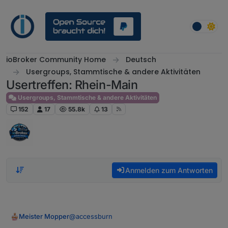
Weiter zum Inhalt
ioBroker Community Home
Deutsch
Usergroups, Stammtische & andere Aktivitäten
Usertreffen: Rhein-Main
Usergroups, Stammtische & andere Aktivitäten
152
17
55.8k
13
Anmelden zum Antworten
@
accessburn
Meister Mopper