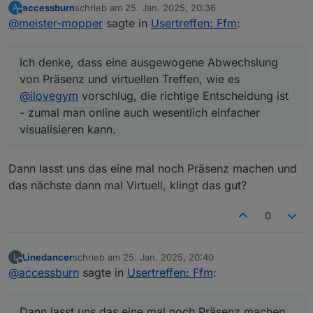
accessburn
schrieb am
25. Jan. 2025, 20:36
A
Ich habe jetzt mal einen Termin im März
zuletzt editiert von
Offline
@
meister-mopper
sagte in
Usertreffen: Ffm
:
bestätigt.
Natürlich könnte ich auch schon früher, aber
im Winterhalbjahr bin auch ich ein Opfer der
Ich denke, dass eine ausgewogene Abwechslung
Stromflaute, weil mein Pkw sich den Wolf lädt
Ich denke, dass eine ausgewogene
).
von Präsenz und virtuellen Treffen, wie es
Abwechslung von Präsenz und virtuellen
Treffen, wie es
@
ilovegym
vorschlug, die
@
ilovegym
vorschlug, die richtige Entscheidung ist
richtige Entscheidung ist - zumal man online
- zumal man online auch wesentlich einfacher
auch wesentlich einfacher visualisieren kann.
visualisieren kann.
Dann lasst uns das eine mal noch Präsenz machen und
das nächste dann mal Virtuell, klingt das gut?
0
Linedancer
schrieb am
25. Jan. 2025, 20:40
L
zuletzt editiert von
Offline
@
accessburn
sagte in
Usertreffen: Ffm
:
Dann lasst uns das eine mal noch Präsenz machen