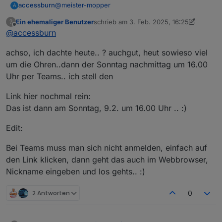
@
meister-mopper
accessburn
A
Ein ehemaliger Benutzer
schrieb am
3. Feb. 2025, 16:25
?
Touché, Datum vergessen!
zuletzt editiert von Ein ehemaliger Benut
Offline
@
accessburn
Sonntag der 02.03. reserviere ich jetzt.
achso, ich dachte heute.. ? auchgut, heut sowieso viel
09.02. online... Vorschläge wie und was? Online
hab ich nicht so viel Plan von.
um die Ohren..dann der Sonntag nachmittag um 16.00
Uhr per Teams.. ich stell den
Link hier nochmal rein:
Das ist dann am Sonntag, 9.2. um 16.00 Uhr .. :)
Edit:
Bei Teams muss man sich nicht anmelden, einfach auf
den Link klicken, dann geht das auch im Webbrowser,
Nickname eingeben und los gehts.. :)
2 Antworten
0