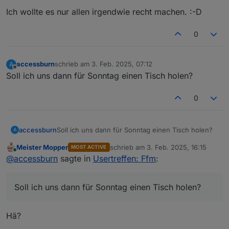
auch? :D
Ich wollte es nur allen irgendwie recht machen. :-D
0
accessburn
schrieb am
3. Feb. 2025, 07:12
A
zuletzt editiert von
Offline
Soll ich uns dann für Sonntag einen Tisch holen?
0
accessburn
Soll ich uns dann für Sonntag einen Tisch holen?
A
Meister Mopper
schrieb am
3. Feb. 2025, 16:15
MOST ACTIVE
zuletzt editiert von
Online
@
accessburn
sagte in
Usertreffen: Ffm
:
Soll ich uns dann für Sonntag einen Tisch holen?
Hä?