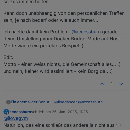
so zusammen helfen.
Kann doch unabhaengig von den persoenlichen Treffen
sein, je nach bedarf oder wie auch immer...
Ich haette damit kein Problem.
@
accessburn
gerade
deine Umstellung vom Docker Bridge-Mode auf Host-
Mode waere ein perfektes Beispiel :)
Edit:
Motto - einer weiss nichts, die Gemeinschaft alles... :)
und nein, keiner wird assimiliert - kein Borg da.. :)
1
@
linedancer
@
accessburn
Ein ehemaliger Benutzer
?
accessburn
schrieb am
26. Jan. 2025, 11:25
A
ich finde, beides geht doch auch,
zuletzt editiert von
Offline
@
ilovegym
gerade, wenn einer ein Problem hat
und etwas support braucht, sind die
Kann doch unabhaengig von den
Natürlich, das eine schließt das andere ja nicht aus :-)
Teams-Remote sessions perfekt, da
persoenlichen Treffen sein, je nach