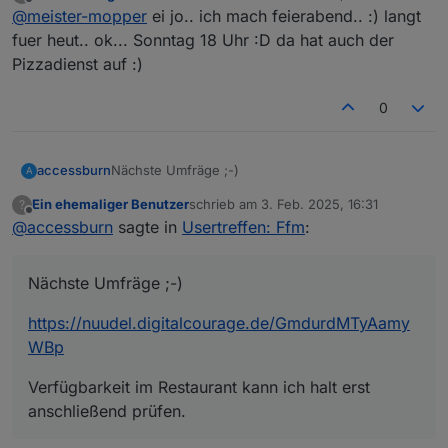
zuletzt editiert von
Offline
@
meister-mopper
ei jo.. ich mach feierabend.. :) langt
@
accessburn
fuer heut.. ok... Sonntag 18 Uhr :D da hat auch der
Heute war aus meiner Erinnerung dein
achso, ich dachte heute.. ? auchgut, heut
Pizzadienst auf :)
Vorschlag, hier nochmal die Daten für
sowieso viel um die Ohren..dann der
Sonntag nachmittag um 16.00 Uhr per
nächsten Sonntag
Teams.. ich stell den
0
Link hier nochmal rein:
Das ist dann am Sonntag, 9.2. um 16.00
Nächste Umfräge ;-)
accessburn
A
Uhr .. :)
Ein ehemaliger Benutzer
schrieb am
3. Feb. 2025, 16:31
?
https://nuudel.digitalcourage.de/GmdurdMTyAamy
zuletzt editiert von
Meeting link:
Offline
@
accessburn
sagte in
Usertreffen: Ffm
:
WBp
https://teams.live.com/meet/9321920256
Verfügbarkeit im Restaurant kann ich halt erst
698?p=HeT3FKoU88SpPsFRG7
anschließend prüfen.
Nächste Umfräge ;-)
https://nuudel.digitalcourage.de/GmdurdMTyAamy
WBp
Verfügbarkeit im Restaurant kann ich halt erst
anschließend prüfen.