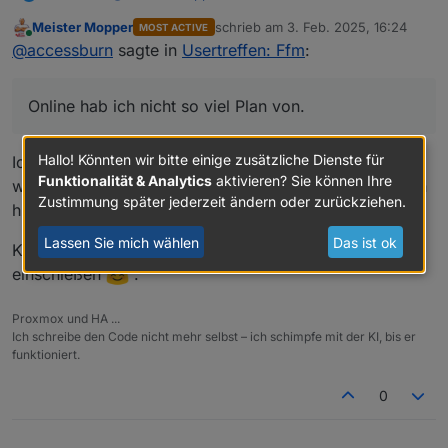
Meister Mopper
schrieb am
3. Feb. 2025, 16:24
MOST ACTIVE
Touché, Datum vergessen!
zuletzt editiert von
Online
@
accessburn
sagte in
Usertreffen: Ffm
:
Vorschlag:
Sonntag der 02.03. reserviere ich jetzt.
Sonntag, 09.02. 18 Uhr Online
09.02. online... Vorschläge wie und was? Online
Sonntag, 02.03. 18 Uhr Live in Bad
Online hab ich nicht so viel Plan von.
hab ich nicht so viel Plan von.
Homburg
Hallo! Könnten wir bitte einige zusätzliche Dienste für
Ich muss mich auch erst in Teams (f)einarbeiten, aber
Funktionalität & Analytics
aktivieren? Sie können Ihre
wir werden das mit den versierten Protagonisten schon
Zustimmung später jederzeit ändern oder zurückziehen.
hinbekommen.
Lassen Sie mich wählen
Das ist ok
Kannst dich ja schonmal mental auf das Docker-Thema
einschießen
.
Proxmox und HA ...
Ich schreibe den Code nicht mehr selbst – ich schimpfe mit der KI, bis er
funktioniert.
0