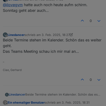
achso, ich dachte heute.. ? auchgut,
zuletzt editiert von
Offline
@
ilovegym
hatte auch noch heute aufm schirm.
heut sowieso viel um die Ohren..dann
der Sonntag nachmittag um 16.00 Uhr
Link hier nochmal rein:
Sonntag geht aber auch…
per Teams.. ich stell den
Das ist dann am Sonntag, 9.2. um
16.00 Uhr .. :)
Edit:
0
Bei Teams muss man sich nicht
anmelden, einfach auf den Link
Linedancer
schrieb am
3. Feb. 2025, 18:27
L
zuletzt editiert von Linedancer
2. März 2025, 19:28
klicken, dann geht das auch im
Offline
Beide Termine stehen im Kalender. Schön das es weiter
Webbrowser, Nickname eingeben und
geht.
los gehts.. :)
Das Teams Meeting schau ich mir mal an…
–
Ciao, Gerhard
0
Linedancer
Beide Termine stehen im Kalender. Schön das es
L
weiter geht.
Ein ehemaliger Benutzer
schrieb am
3. Feb. 2025, 18:31
?
Das Teams Meeting schau ich mir mal an…
zuletzt editiert von
Offline