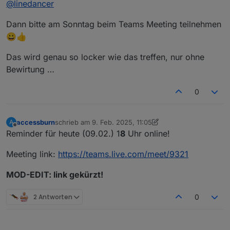
@
linedancer
Dann bitte am Sonntag beim Teams Meeting teilnehmen
😀👍
Das wird genau so locker wie das treffen, nur ohne
Bewirtung …
0
accessburn
schrieb am
9. Feb. 2025, 11:05
A
zuletzt editiert von accessburn
2. Sept. 2025, 12:46
Offline
Reminder für heute (09.02.) 1
8
Uhr online!
Meeting link:
https://teams.live.com/meet/9321
MOD-EDIT: link gekürzt!
2 Antworten
0