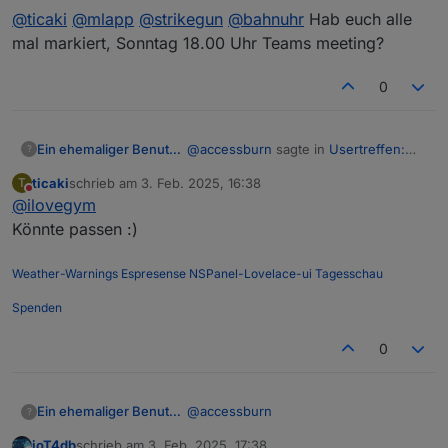
@
ticaki
@
mlapp
@
strikegun
@
bahnuhr
Hab euch alle
mal markiert, Sonntag 18.00 Uhr Teams meeting?
0
@
accessburn
sagte in
Usertreffen:
Ein ehemaliger Benutzer
?
Ffm
:
ticaki
schrieb am
3. Feb. 2025, 16:38
T
zuletzt editiert von
Nicht stören
@
ilovegym
Nächste Umfräge ;-)
Könnte passen :)
@
ticaki
https://nuudel.digitalcourage.de/
@
mlapp
@
strikegun
@
bahnuhr
GmdurdMTyAamyWBp
Hab euch alle mal markiert,
Weather-Warnings
Espresense
NSPanel-Lovelace-ui
Tagesschau
Sonntag 18.00 Uhr Teams meeting?
Verfügbarkeit im Restaurant kann
Spenden
ich halt erst anschließend
prüfen.
0
@
accessburn
Ein ehemaliger Benutzer
?
ioT4db
schrieb am
3. Feb. 2025, 17:38