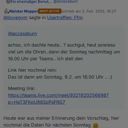
@
accessburn
Ein ehemaliger Benutzer
?
Meister Mopper
schrieb am
3. Feb. 2025, 16:27
MOST ACTIVE
achso, ich dachte heute.. ? auchgut,
zuletzt editiert von
Online
@
ilovegym
sagte in
Usertreffen: Ffm
:
heut sowieso viel um die Ohren..dann
der Sonntag nachmittag um 16.00 Uhr
Link hier nochmal rein:
per Teams.. ich stell den
Das ist dann am Sonntag, 9.2. um
@
accessburn
16.00 Uhr .. :)
Edit:
achso, ich dachte heute.. ? auchgut, heut sowieso
Bei Teams muss man sich nicht
anmelden, einfach auf den Link
viel um die Ohren..dann der Sonntag nachmittag um
klicken, dann geht das auch im
16.00 Uhr per Teams.. ich stell den
Webbrowser, Nickname eingeben und
los gehts.. :)
Link hier nochmal rein:
Das ist dann am Sonntag, 9.2. um 16.00 Uhr .. :)
Meeting link:
https://teams.live.com/meet/9321920256698?
p=HeT3FKoU88SpPsFRG7
Heute war aus meiner Erinnerung dein Vorschlag, hier
nochmal die Daten für nächsten Sonntag