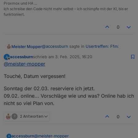
Proxmox und HA ...
Ich schreibe den Code nicht mehr selbst – ich schimpfe mit der KI, bis er
funktioniert.
0
@
accessburn
sagte in
Usertreffen: Ffm
:
Meister Mopper
accessburn
schrieb am
3. Feb. 2025, 16:20
A
zuletzt editiert von
Offline
@
meister-mopper
Soll ich uns dann für Sonntag einen Tisch
holen?
Hä?
Touché, Datum vergessen!
Soll das ein virtueller Tisch für die Pizza von
Sonntag der 02.03. reserviere ich jetzt.
@
ilovegym
werden?
09.02. online... Vorschläge wie und was? Online hab ich
@
accessburn
sagte in
Usertreffen: Ffm
:
nicht so viel Plan von.
?
2 Antworten
0
@
meister-mopper
accessburn
A