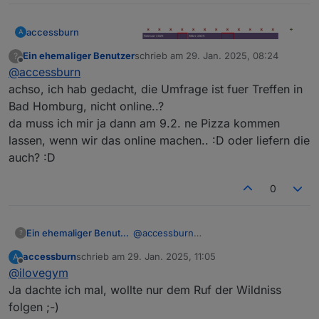
accessburn
A
Ein ehemaliger Benutzer
schrieb am
29. Jan. 2025, 08:24
?
zuletzt editiert von
Offline
@
accessburn
achso, ich hab gedacht, die Umfrage ist fuer Treffen in
Bad Homburg, nicht online..?
da muss ich mir ja dann am 9.2. ne Pizza kommen
lassen, wenn wir das online machen.. :D oder liefern die
Vorschlag:
auch? :D
Sonntag, 09.02. 18 Uhr Online
Sonntag, 02.03. 18 Uhr Live in Bad Homburg
0
Ein ehemaliger Benutzer
@
accessburn
?
achso, ich hab gedacht, die Umfrage
accessburn
schrieb am
29. Jan. 2025, 11:05
A
ist fuer Treffen in Bad Homburg, nicht
zuletzt editiert von
Offline
@
ilovegym
online..?
da muss ich mir ja dann am 9.2. ne
Ja dachte ich mal, wollte nur dem Ruf der Wildniss
Pizza kommen lassen, wenn wir das
folgen ;-)
online machen.. :D oder liefern die