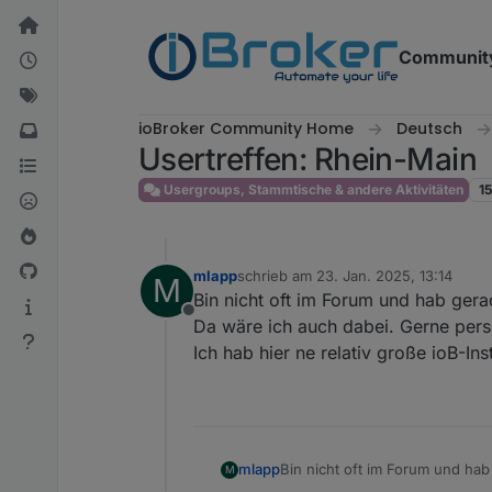
Weiter zum Inhalt
Communit
ioBroker Community Home
Deutsch
Usertreffen: Rhein-Main
Usergroups, Stammtische & andere Aktivitäten
1
mlapp
schrieb am
23. Jan. 2025, 13:14
M
zuletzt editiert von
Bin nicht oft im Forum und hab gera
Offline
Da wäre ich auch dabei. Gerne pers
Ich hab hier ne relativ große ioB-Ins
mlapp
Bin nicht oft im Forum und ha
M
Da wäre ich auch dabei. Gerne