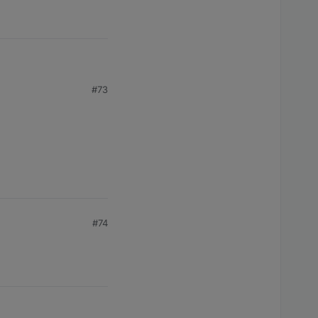
#73
.. :D oder liefern die
#74