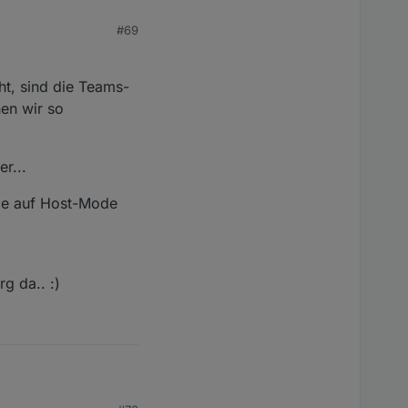
#69
s gut?
ht, sind die Teams-
en wir so
r...
de auf Host-Mode
rg da.. :)