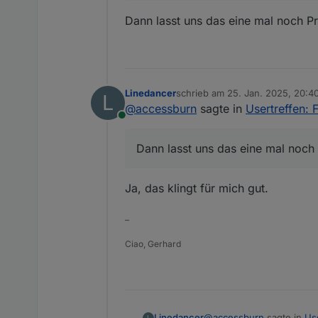
Dann lasst uns das eine mal noch Pr
Linedancer
schrieb am
25. Jan. 2025, 20:4
L
zuletzt editiert von
@
accessburn
sagte in
Usertreffen: 
Online
Dann lasst uns das eine mal noch 
Ja, das klingt für mich gut.
–
Ciao, Gerhard
@
accessburn
sagte in
Us
Linedancer
L