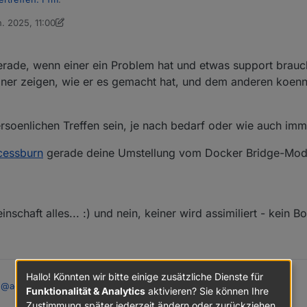
n. 2025, 11:00
on Ein ehemaliger Benutzer
e mal noch Präsenz machen und das nächste dann mal Virtuell, klingt da
erade, wenn einer ein Problem hat und etwas support brauc
.
iner zeigen, wie er es gemacht hat, und dem anderen koenn
oenlichen Treffen sein, je nach bedarf oder wie auch imme
cessburn
gerade deine Umstellung vom Docker Bridge-Mo
schaft alles... :) und nein, keiner wird assimiliert - kein Bo
Hallo! Könnten wir bitte einige zusätzliche Dienste für
@
accessburn
Funktionalität & Analytics
aktivieren? Sie können Ihre
Zustimmung später jederzeit ändern oder zurückziehen.