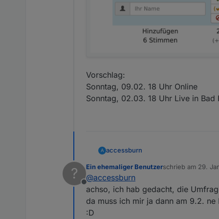
Vorschlag:
Sonntag, 09.02. 18 Uhr Online
Sonntag, 02.03. 18 Uhr Live in Ba
accessburn
A
Ein ehemaliger Benutzer
schrieb am
29. Ja
?
zuletzt editiert von
@
accessburn
Offline
achso, ich hab gedacht, die Umfrage
da muss ich mir ja dann am 9.2. ne
:D