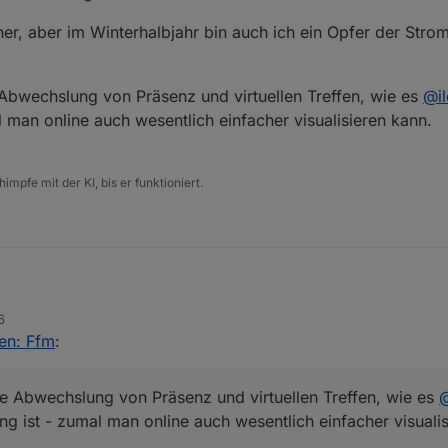
er, aber im Winterhalbjahr bin auch ich ein Opfer der Strom
bwechslung von Präsenz und virtuellen Treffen, wie es
@
i
l man online auch wesentlich einfacher visualisieren kann.
impfe mit der KI, bis er funktioniert.
6
nen Termin im März bestätigt.
fen: Ffm
:
auch schon früher, aber im Winterhalbjahr bin auch ich ein Opfer der St
dt
).
 Abwechslung von Präsenz und virtuellen Treffen, wie es
e ausgewogene Abwechslung von Präsenz und virtuellen Treffen, wie e
ng ist - zumal man online auch wesentlich einfacher visuali
dung ist - zumal man online auch wesentlich einfacher visualisieren kann