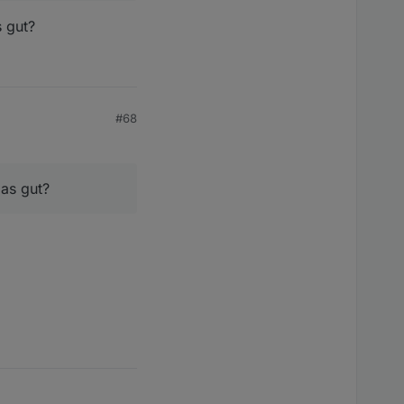
s gut?
#68
das gut?