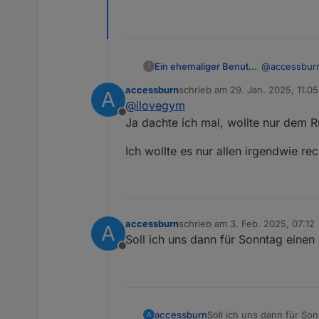
Ein ehemaliger Benutzer
@
accessbur
?
achso, ich h
accessburn
schrieb am
29. Jan. 2025, 11:05
A
da muss ich 
zuletzt editiert von
@
ilovegym
auch? :D
Offline
Ja dachte ich mal, wollte nur dem Ru
Ich wollte es nur allen irgendwie re
Vorschlag:
Sonntag, 09.02. 18 Uhr O
Sonntag, 02.03. 18 Uhr 
accessburn
schrieb am
3. Feb. 2025, 07:12
A
zuletzt editiert von
Soll ich uns dann für Sonntag einen
Offline
accessburn
Soll ich uns dann für So
A