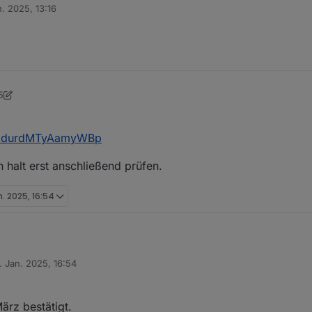
n. 2025, 13:16
oB-Installation und bin natürlich immer an Austausch interessiert.
5
e/GmdurdMTyAamyWBp
 halt erst anschließend prüfen.
n. 2025, 16:54
. Jan. 2025, 16:54
courage.de/GmdurdMTyAamyWBp
t von
nt kann ich halt erst anschließend prüfen.
ärz bestätigt.