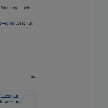
flaute, weil mein
lovegym
vorschlug,
#67
romflaute, weil mein
@
ilovegym
s
@
ilovegym
vorschlug,
sieren kann.
.