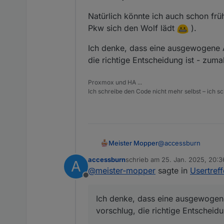
Natürlich könnte ich auch schon früh
Pkw sich den Wolf lädt
).
Ich denke, dass eine ausgewogene A
die richtige Entscheidung ist - zuma
Proxmox und HA ...
Ich schreibe den Code nicht mehr selbst – ich sch
@
accessburn
Meister Mopper
accessburn
schrieb am
25. Jan. 2025, 20:3
A
Ich habe jetzt mal ei
zuletzt editiert von
@
meister-mopper
sagte in
Usertref
Offline
Natürlich könnte ich 
Pkw sich den Wolf lä
Ich denke, dass eine ausgewogene
Ich denke, dass ein
vorschlug, die richtige Entscheidu
die richtige Entschei