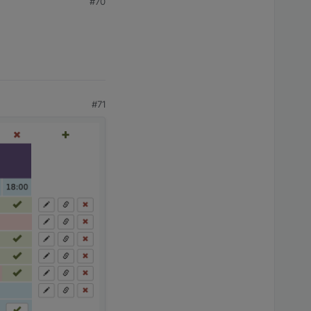
#70
port braucht, sind die
d dem anderen koennen
e auch immer...
ridge-Mode auf Host-
t - kein Borg da.. :)
#71