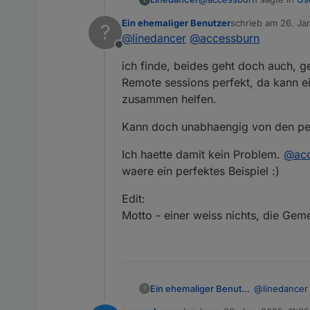
Ein ehemaliger Benutzer
schrieb am
26. Ja
?
zuletzt editiert v
@
linedancer
@
accessburn
Dann lasst uns das ein
Offline
ich finde, beides geht doch auch, g
Ja, das klingt für mich gut
Remote sessions perfekt, da kann e
zusammen helfen.
Kann doch unabhaengig von den pers
Ich haette damit kein Problem.
@
ac
waere ein perfektes Beispiel :)
Edit:
Motto - einer weiss nichts, die Gemein
@
linedancer
Ein ehemaliger Benutzer
?