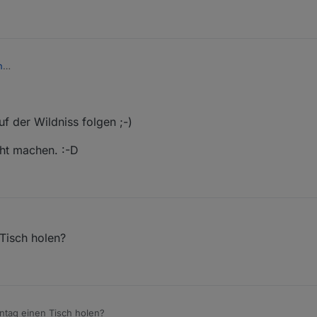
n
ab gedacht, die Umfrage ist fuer Treffen in Bad Homburg, nicht online..?
mir ja dann am 9.2. ne Pizza kommen lassen, wenn wir das online machen
f der Wildniss folgen ;-)
cht machen. :-D
nline
Live in Bad Homburg
 Tisch holen?
nntag einen Tisch holen?