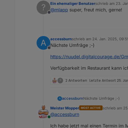
Ein ehemaliger Benutzer
schrieb am
23. Ja
?
Ich hab hier ne relativ große i
zuletzt editiert von
@
mlapp
super, freut mich, gerne!
Offline
accessburn
schrieb am
24. Jan. 2025, 09:5
A
zuletzt editiert von accessburn
Nächste Umfräge ;-)
Offline
https://nuudel.digitalcourage.d
Verfügbarkeit im Restaurant kann ich
?
2 Antworten
Letzte Antwort
25. Ja
Nächste Umfräge ;-)
accessburn
A
Meister Mopper
schrieb am
25
MOST ACTIVE
https://nuudel.digital
zuletzt editier
@
accessburn
Online
Verfügbarkeit im Restaura
Ich habe jetzt mal einen Termin im M