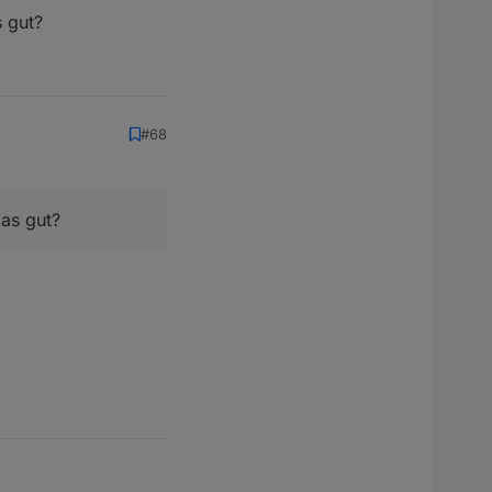
s gut?
#68
das gut?