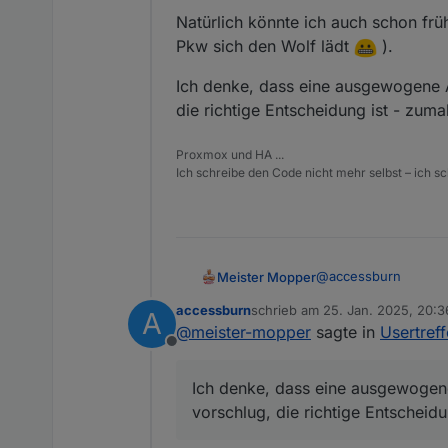
Natürlich könnte ich auch schon früh
Pkw sich den Wolf lädt
).
Ich denke, dass eine ausgewogene A
die richtige Entscheidung ist - zuma
Proxmox und HA ...
Ich schreibe den Code nicht mehr selbst – ich sch
@
accessburn
Meister Mopper
accessburn
schrieb am
25. Jan. 2025, 20:3
A
Ich habe jetzt mal ei
zuletzt editiert von
@
meister-mopper
sagte in
Usertref
Offline
Natürlich könnte ich 
Pkw sich den Wolf lä
Ich denke, dass eine ausgewogene
Ich denke, dass ein
vorschlug, die richtige Entscheidu
die richtige Entschei