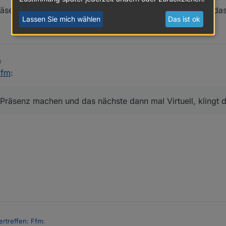
äsenz machen und das nächste dann mal Virtuell, klingt da
Lassen Sie mich wählen
Das ist ok
0
Ffm
:
Präsenz machen und das nächste dann mal Virtuell, klingt 
ertreffen: Ffm
: