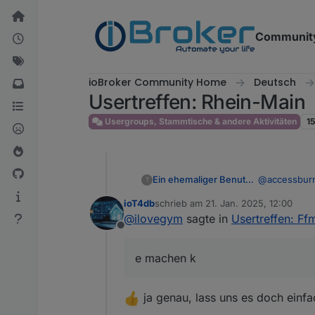
Weiter zum Inhalt
Communit
ioBroker Community Home
Deutsch
Usertreffen: Rhein-Main
Usergroups, Stammtische & andere Aktivitäten
1
@
accessbur
Ein ehemaliger Benutzer
?
@
strikegun
ioT4db
schrieb am
21. Jan. 2025, 12:00
Sind hier do
zuletzt editiert von
@
ilovegym
sagte in
Usertreffen: Ff
was VIS / Ali
Offline
Was haltet i
Oder besser 
e machen k
Kanns gerne 
iobroker Use
ja genau, lass uns es doch einfa
3. February 
20:30 - 22:
Meeting link