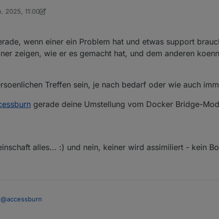
n. 2025, 11:00
on Ein ehemaliger Benutzer
e mal noch Präsenz machen und das nächste dann mal Virtuell, klingt da
erade, wenn einer ein Problem hat und etwas support brauc
.
iner zeigen, wie er es gemacht hat, und dem anderen koenn
oenlichen Treffen sein, je nach bedarf oder wie auch imme
cessburn
gerade deine Umstellung vom Docker Bridge-Mo
schaft alles... :) und nein, keiner wird assimiliert - kein Bo
@
accessburn
eides geht doch auch, gerade, wenn einer ein Problem hat und etwas sup