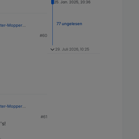
25. Jan. 2025, 20:36
77 ungelesen
ter-Mopper
#60
en koennen, gerade
29. Juli 2026, 10:25
7
ter-Mopper
#61
en koennen, gerade
's!
.