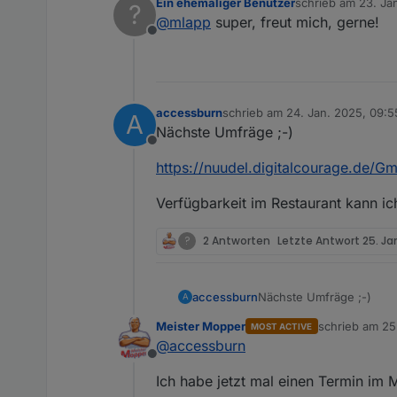
Ein ehemaliger Benutzer
schrieb am
23. Ja
?
Ich hab hier ne relativ große i
zuletzt editiert von
@
mlapp
super, freut mich, gerne!
Offline
accessburn
schrieb am
24. Jan. 2025, 09:5
A
zuletzt editiert von accessburn
Nächste Umfräge ;-)
Offline
https://nuudel.digitalcourage.d
Verfügbarkeit im Restaurant kann ich
?
2 Antworten
Letzte Antwort
25. Ja
Nächste Umfräge ;-)
accessburn
A
Meister Mopper
schrieb am
25
MOST ACTIVE
https://nuudel.digital
zuletzt editier
@
accessburn
Offline
Verfügbarkeit im Restaura
Ich habe jetzt mal einen Termin im M