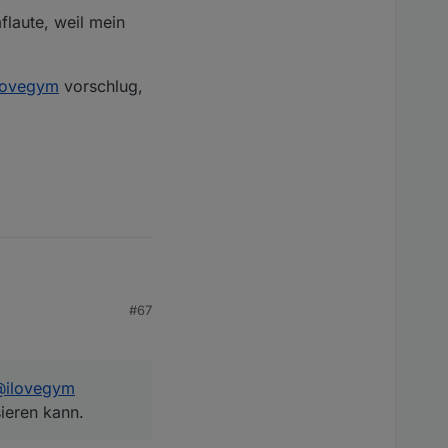
flaute, weil mein
lovegym
vorschlug,
#67
romflaute, weil mein
@
ilovegym
s
@
ilovegym
vorschlug,
sieren kann.
.