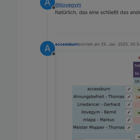
A
zuletzt editiert von
@
ilovegym
Teams-Remote
Offline
wir so zusa
Kann doch un
Natürlich, das eine schließt das ande
Ich haette d
Mode waere e
Edit:
Motto - einer
accessburn
schrieb am
29. Jan. 2025, 05:5
A
zuletzt editiert von
Offline