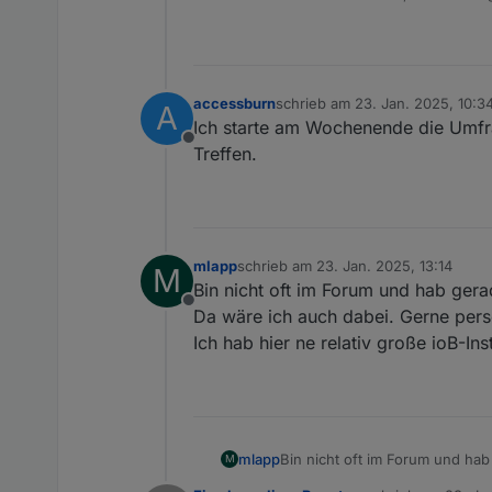
Kanns gerne 
iobroker Use
3. February 
20:30 - 22:
Meeting link
accessburn
schrieb am
23. Jan. 2025, 10:3
A
zuletzt editiert von
Occurs every
Ich starte am Wochenende die Umfra
Offline
Treffen.
mlapp
schrieb am
23. Jan. 2025, 13:14
M
zuletzt editiert von
Bin nicht oft im Forum und hab gera
Offline
Da wäre ich auch dabei. Gerne pers
Ich hab hier ne relativ große ioB-Ins
mlapp
Bin nicht oft im Forum und ha
M
Da wäre ich auch dabei. Gerne