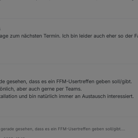
noch aendern, damit mal ein Anfang gemacht ist.. :
rtreffen FFM
2025
30 (WET)
:
https://teams.live.com/meet/9321920256698?p=HeT3FKoU88SpPsFRG
4
 month on first Monday starting 03.02
ge zum nächsten Termin. Ich bin leider auch eher so der F
de gesehen, dass es ein FFM-Usertreffen geben soll/gibt.
önlich, aber auch gerne per Teams.
tallation und bin natürlich immer an Austausch interessiert.
b gerade gesehen, dass es ein FFM-Usertreffen geben soll/gibt.
 persönlich, aber auch gerne per Teams.