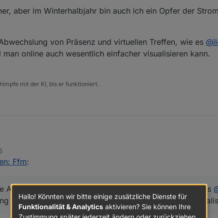
er, aber im Winterhalbjahr bin auch ich ein Opfer der Strom
bwechslung von Präsenz und virtuellen Treffen, wie es
@
i
l man online auch wesentlich einfacher visualisieren kann.
impfe mit der KI, bis er funktioniert.
6
nen Termin im März bestätigt.
fen: Ffm
:
auch schon früher, aber im Winterhalbjahr bin auch ich ein Opfer der St
dt
).
 Abwechslung von Präsenz und virtuellen Treffen, wie es
e ausgewogene Abwechslung von Präsenz und virtuellen Treffen, wie e
Hallo! Könnten wir bitte einige zusätzliche Dienste für
ng ist - zumal man online auch wesentlich einfacher visuali
dung ist - zumal man online auch wesentlich einfacher visualisieren kann
Funktionalität & Analytics
aktivieren? Sie können Ihre
Zustimmung später jederzeit ändern oder zurückziehen.