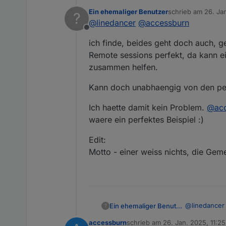
Ein ehemaliger Benutzer
schrieb am
26. Ja
?
zuletzt editiert v
@
linedancer
@
accessburn
Dann lasst uns das ein
Offline
ich finde, beides geht doch auch, g
Ja, das klingt für mich gut
Remote sessions perfekt, da kann e
zusammen helfen.
Kann doch unabhaengig von den pers
Ich haette damit kein Problem.
@
ac
waere ein perfektes Beispiel :)
Edit:
Motto - einer weiss nichts, die Gemein
@
linedancer
Ein ehemaliger Benutzer
?
accessburn
schrieb am
26. Jan. 2025, 11:25
ich finde, b