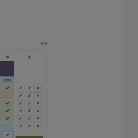
d dem anderen koennen
e auch immer...
ridge-Mode auf Host-
t - kein Borg da.. :)
#71