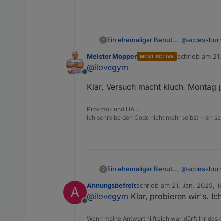
Occurs every
@
accessbur
Ein ehemaliger Benutzer
?
@
strikegun
Meister Mopper
schrieb am
21
MOST ACTIVE
Sind hier do
zuletzt editier
@
ilovegym
was VIS / Ali
Offline
Was haltet i
Klar, Versuch macht kluch. Montag 
Oder besser 
Kanns gerne 
Proxmox und HA ...
iobroker Use
Ich schreibe den Code nicht mehr selbst – ich sch
3. February 
20:30 - 22:
Meeting link
Occurs every
@
accessbur
Ein ehemaliger Benutzer
?
@
strikegun
Ahnungsbefreit
schrieb am
21. Jan. 2025, 1
A
Sind hier do
zuletzt editiert von
@
ilovegym
Klar, probieren wir's. I
was VIS / Ali
Offline
Was haltet i
Oder besser 
Wenn meine Antwort hilfreich war, dürft Ihr das