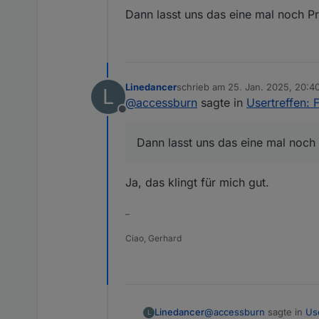
Dann lasst uns das eine mal noch Pr
Linedancer
schrieb am
25. Jan. 2025, 20:4
L
zuletzt editiert von
@
accessburn
sagte in
Usertreffen: 
Offline
Dann lasst uns das eine mal noch 
Ja, das klingt für mich gut.
–
Ciao, Gerhard
@
accessburn
sagte in
Us
Linedancer
L