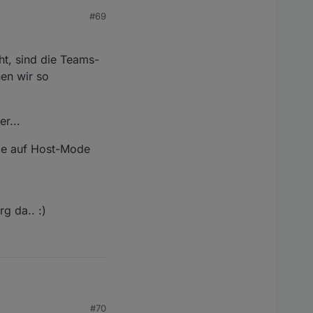
#69
s gut?
ht, sind die Teams-
en wir so
r...
de auf Host-Mode
rg da.. :)
#70
port braucht, sind die