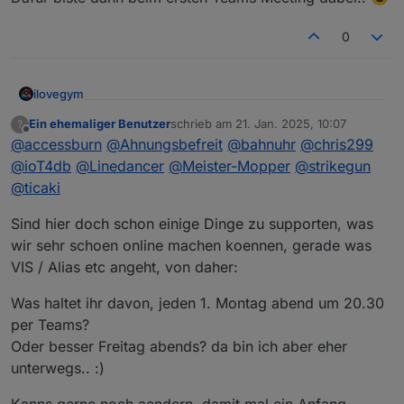
0
ilovegym
Willkommen beim Stammtisch im Raum Rhein-Main-
Ein ehemaliger Benutzer
schrieb am
21. Jan. 2025, 10:07
?
zuletzt editiert von
Offline
Hessen
@
accessburn
@
Ahnungsbefreit
@
bahnuhr
@
chris299
@
ioT4db
@
Linedancer
@
Meister-Mopper
@
strikegun
@
ticaki
Sind hier doch schon einige Dinge zu supporten, was
wir sehr schoen online machen koennen, gerade was
VIS / Alias etc angeht, von daher:
Was haltet ihr davon, jeden 1. Montag abend um 20.30
per Teams?
Oder besser Freitag abends? da bin ich aber eher
unterwegs.. :)
Kanns gerne noch aendern, damit mal ein Anfang