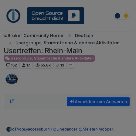
Weiter zum Inhalt
ioBroker Community Home
Deutsch
Usergroups, Stammtische & andere Aktivitäten
Usertreffen: Rhein-Main
Usergroups, Stammtische & andere Aktivitäten
152
17
55.8k
13
Anmelden zum Antworten
@
accessburn
(
@
Linedancer
@
Meister-Mopper
ioT4db
@
ioT4db
@
chris299
)