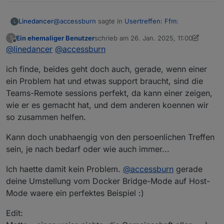
@
accessburn
sagte in
Usertreffen: Ffm
:
Linedancer
L
Ein ehemaliger Benutzer
schrieb am
26. Jan. 2025, 11:00
?
zuletzt editiert von Ein ehemaliger Benutz
Offline
@
linedancer
@
Dann lasst uns das eine mal noch Präsenz
accessburn
machen und das nächste dann mal Virtuell,
Ja, das klingt für mich gut.
klingt das gut?
ich finde, beides geht doch auch, gerade, wenn einer
ein Problem hat und etwas support braucht, sind die
Teams-Remote sessions perfekt, da kann einer zeigen,
wie er es gemacht hat, und dem anderen koennen wir
so zusammen helfen.
Kann doch unabhaengig von den persoenlichen Treffen
sein, je nach bedarf oder wie auch immer...
Ich haette damit kein Problem.
@
accessburn
gerade
deine Umstellung vom Docker Bridge-Mode auf Host-
Mode waere ein perfektes Beispiel :)
Edit: