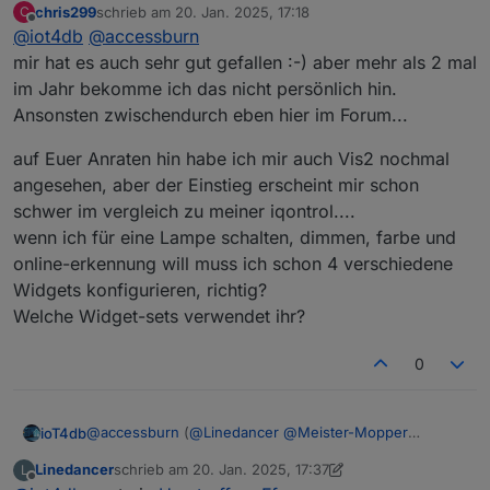
chris299
schrieb am
20. Jan. 2025, 17:18
C
hier mal meine Gedanken
Bad Homburg ist ok für mich (wäre aber auch
zuletzt editiert von
Offline
@
iot4db
@
accessburn
Was sagt Ihr?
nicht böse drum, wenn es etwas näher an Mainz
wäre ;) )
mir hat es auch sehr gut gefallen :-) aber mehr als 2 mal
ich denk Wochenende oder Freitag sollte es sein
im Jahr bekomme ich das nicht persönlich hin.
keine Ahnung in welchem Rhythmus man es mal
Ansonsten zwischendurch eben hier im Forum...
probiert vlt. so alle 3-6Monate? Was denkt Ihr?
Termine vor Ort ist nicht einfach, deshalb vlt. noch
auf Euer Anraten hin habe ich mir auch Vis2 nochmal
folgende Idee als Ergänzung:
angesehen, aber der Einstieg erscheint mir schon
vlt versucht man vor Ort 1-2x im Jahr und parallel
z.B. jeden 1. Mittwoch im Monat (wie gesagt nur 1
schwer im vergleich zu meiner iqontrol....
Bsp.) per Teams? Wer da ist ist da und wer nicht
wenn ich für eine Lampe schalten, dimmen, farbe und
kann eben nicht. Da könnte man sich vlt. immer
online-erkennung will muss ich schon 4 verschiedene
mal ein Thema raussuchen und darüber
quatschen? (z.B. mal was zu Alias oder
Widgets konfigurieren, richtig?
Räume/Funktionen oder oder oder, Themen gibts
Welche Widget-sets verwendet ihr?
viel)
0
@
accessburn
(
@
Linedancer
@
Meister-Mopper
ioT4db
@
ioT4db
@
chris299
)
Linedancer
schrieb am
20. Jan. 2025, 17:37
L
hier mal meine Gedanken
Bad Homburg ist ok für mich (wäre aber auch
zuletzt editiert von Linedancer
Offline