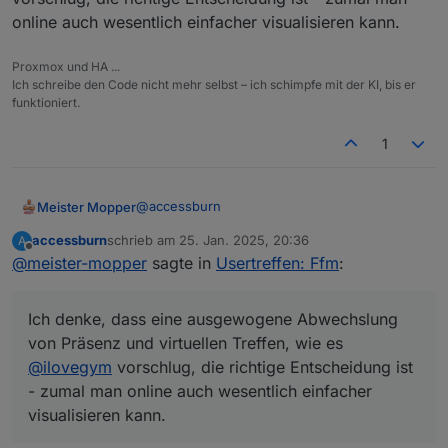
online auch wesentlich einfacher visualisieren kann.
Proxmox und HA ...
Ich schreibe den Code nicht mehr selbst – ich schimpfe mit der KI, bis er
funktioniert.
1
@
accessburn
Meister Mopper
accessburn
schrieb am
25. Jan. 2025, 20:36
A
Ich habe jetzt mal einen Termin im März
zuletzt editiert von
Offline
@
meister-mopper
sagte in
Usertreffen: Ffm
:
bestätigt.
Natürlich könnte ich auch schon früher, aber
im Winterhalbjahr bin auch ich ein Opfer der
Ich denke, dass eine ausgewogene Abwechslung
Stromflaute, weil mein Pkw sich den Wolf lädt
Ich denke, dass eine ausgewogene
).
von Präsenz und virtuellen Treffen, wie es
Abwechslung von Präsenz und virtuellen
Treffen, wie es
@
ilovegym
vorschlug, die
@
ilovegym
vorschlug, die richtige Entscheidung ist
richtige Entscheidung ist - zumal man online
- zumal man online auch wesentlich einfacher
auch wesentlich einfacher visualisieren kann.
visualisieren kann.