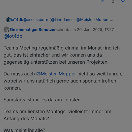
0
@
accessburn
(
@
Linedancer
@
Meister-Mopper
ioT4db
@
ioT4db
@
chris299
)
Ein ehemaliger Benutzer
schrieb am
20. Jan. 2025, 17:57
?
hier mal meine Gedanken
Bad Homburg ist ok für mich (wäre aber auch
zuletzt editiert von
Offline
@
iot4db
Was sagt Ihr?
nicht böse drum, wenn es etwas näher an Mainz
wäre ;) )
Teams Meeting regelmäßig einmal im Monat find ich
ich denk Wochenende oder Freitag sollte es sein
keine Ahnung in welchem Rhythmus man es mal
gut, das ist einfacher und wir können uns da
probiert vlt. so alle 3-6Monate? Was denkt Ihr?
gegenseitig unterstützen bei unseren Projekten.
Termine vor Ort ist nicht einfach, deshalb vlt. noch
folgende Idee als Ergänzung:
Da muss auch
@
Meister-Mopper
nicht so weit fahren,
vlt versucht man vor Ort 1-2x im Jahr und parallel
wobei wir uns natürlich gerne auch spontan treffen
z.B. jeden 1. Mittwoch im Monat (wie gesagt nur 1
Bsp.) per Teams? Wer da ist ist da und wer nicht
können.
kann eben nicht. Da könnte man sich vlt. immer
mal ein Thema raussuchen und darüber
Samstags ist mir es da am liebsten.
quatschen? (z.B. mal was zu Alias oder
Räume/Funktionen oder oder oder, Themen gibts
Teams am liebsten Montags, vielleicht immer am
viel)
Anfang des Monats?
Was meint ihr alle?