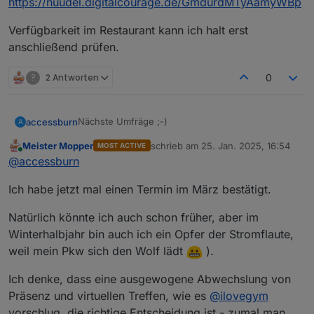
https://nuudel.digitalcourage.de/GmdurdMTyAamyWBp
Verfügbarkeit im Restaurant kann ich halt erst
anschließend prüfen.
?
2 Antworten
0
Nächste Umfräge ;-)
accessburn
A
Meister Mopper
schrieb am
25. Jan. 2025, 16:54
MOST ACTIVE
https://nuudel.digitalcourage.de/GmdurdMTyAamy
zuletzt editiert von
Online
@
accessburn
WBp
Verfügbarkeit im Restaurant kann ich halt erst
Ich habe jetzt mal einen Termin im März bestätigt.
anschließend prüfen.
Natürlich könnte ich auch schon früher, aber im
Winterhalbjahr bin auch ich ein Opfer der Stromflaute,
weil mein Pkw sich den Wolf lädt
).
Ich denke, dass eine ausgewogene Abwechslung von
Präsenz und virtuellen Treffen, wie es
@
ilovegym
vorschlug, die richtige Entscheidung ist - zumal man