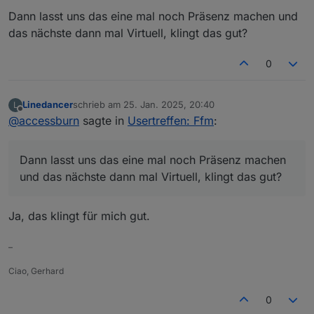
Dann lasst uns das eine mal noch Präsenz machen und
das nächste dann mal Virtuell, klingt das gut?
0
Linedancer
schrieb am
25. Jan. 2025, 20:40
L
zuletzt editiert von
Offline
@
accessburn
sagte in
Usertreffen: Ffm
:
Dann lasst uns das eine mal noch Präsenz machen
und das nächste dann mal Virtuell, klingt das gut?
Ja, das klingt für mich gut.
–
Ciao, Gerhard
0