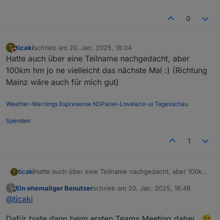
0
ticaki
schrieb am
20. Jan. 2025, 18:04
T
zuletzt editiert von
Nicht stören
Hatte auch über eine Teilname nachgedacht, aber
100km hm jo ne vielleicht das nächste Mal :) (Richtung
Mainz wäre auch für mich gut)
Weather-Warnings
Espresense
NSPanel-Lovelace-ui
Tagesschau
Spenden
1
ticaki
Hatte auch über eine Teilname nachgedacht, aber 100km
T
hm jo ne vielleicht das nächste Mal :) (Richtung Mainz
Ein ehemaliger Benutzer
schrieb am
20. Jan. 2025, 18:48
?
wäre auch für mich gut)
zuletzt editiert von
Offline
@
ticaki
Dafür biste dann beim ersten Teams Meeting dabei.. 😉