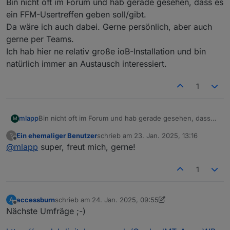
Bin nicht oft im Forum und hab gerade gesehen, dass es
ein FFM-Usertreffen geben soll/gibt.
Da wäre ich auch dabei. Gerne persönlich, aber auch
gerne per Teams.
Ich hab hier ne relativ große ioB-Installation und bin
natürlich immer an Austausch interessiert.
1
mlapp
Bin nicht oft im Forum und hab gerade gesehen, dass
M
es ein FFM-Usertreffen geben soll/gibt.
Ein ehemaliger Benutzer
schrieb am
23. Jan. 2025, 13:16
?
Da wäre ich auch dabei. Gerne persönlich, aber auch
zuletzt editiert von
Offline
@
mlapp
super, freut mich, gerne!
gerne per Teams.
Ich hab hier ne relativ große ioB-Installation und bin
natürlich immer an Austausch interessiert.
1
accessburn
schrieb am
24. Jan. 2025, 09:55
A
zuletzt editiert von accessburn
Offline
Nächste Umfräge ;-)