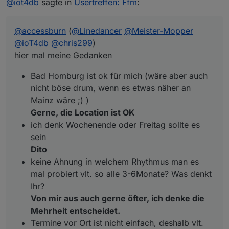
@
iot4db
sagte in
Usertreffen: Ffm
:
Was sagt Ihr?
nicht böse drum, wenn es etwas näher an Mainz
wäre ;) )
ich denk Wochenende oder Freitag sollte es sein
@
accessburn
(
@
Linedancer
@
Meister-Mopper
keine Ahnung in welchem Rhythmus man es mal
probiert vlt. so alle 3-6Monate? Was denkt Ihr?
@
ioT4db
@
chris299
)
Termine vor Ort ist nicht einfach, deshalb vlt. noch
hier mal meine Gedanken
folgende Idee als Ergänzung:
vlt versucht man vor Ort 1-2x im Jahr und parallel
Bad Homburg ist ok für mich (wäre aber auch
z.B. jeden 1. Mittwoch im Monat (wie gesagt nur 1
nicht böse drum, wenn es etwas näher an
Bsp.) per Teams? Wer da ist ist da und wer nicht
Mainz wäre ;) )
kann eben nicht. Da könnte man sich vlt. immer
mal ein Thema raussuchen und darüber
Gerne, die Location ist OK
quatschen? (z.B. mal was zu Alias oder
ich denk Wochenende oder Freitag sollte es
Räume/Funktionen oder oder oder, Themen gibts
sein
viel)
Dito
keine Ahnung in welchem Rhythmus man es
mal probiert vlt. so alle 3-6Monate? Was denkt
Ihr?
Von mir aus auch gerne öfter, ich denke die
Mehrheit entscheidet.
Termine vor Ort ist nicht einfach, deshalb vlt.