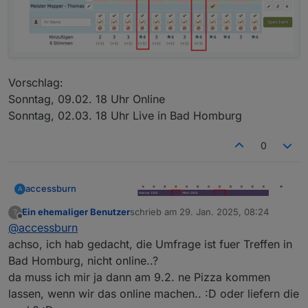
Vorschlag:
Sonntag, 09.02. 18 Uhr Online
Sonntag, 02.03. 18 Uhr Live in Bad Homburg
0
accessburn
A
Ein ehemaliger Benutzer
schrieb am
29. Jan. 2025, 08:24
?
zuletzt editiert von
Offline
@
accessburn
achso, ich hab gedacht, die Umfrage ist fuer Treffen in
Bad Homburg, nicht online..?
da muss ich mir ja dann am 9.2. ne Pizza kommen
lassen, wenn wir das online machen.. :D oder liefern die
Vorschlag: